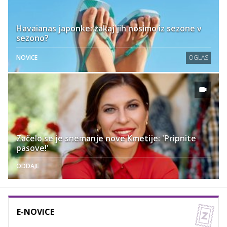
Havaianas japonke: zakaj jih nosimo iz sezone v
sezono?
NOVICE
OGLAS
Začelo se je snemanje nove Kmetije: 'Pripnite
pasove!'
ODDAJE
E-NOVICE