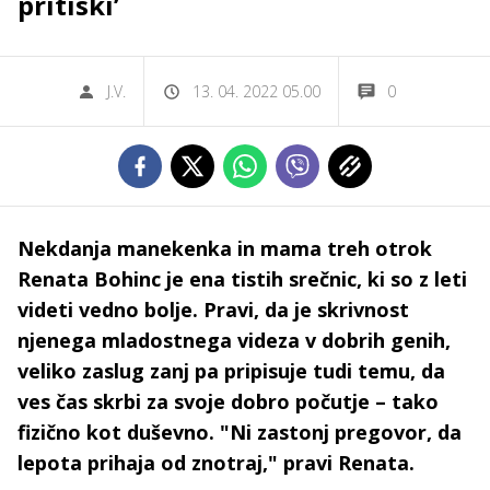
pritiski’
J.V.
13. 04. 2022 05.00
0
Nekdanja manekenka in mama treh otrok
Renata Bohinc je ena tistih srečnic, ki so z leti
videti vedno bolje. Pravi, da je skrivnost
njenega mladostnega videza v dobrih genih,
veliko zaslug zanj pa pripisuje tudi temu, da
ves čas skrbi za svoje dobro počutje – tako
fizično kot duševno. "Ni zastonj pregovor, da
lepota prihaja od znotraj," pravi Renata.