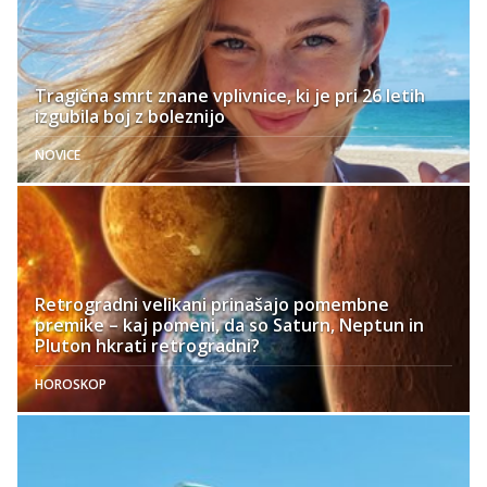
Tragična smrt znane vplivnice, ki je pri 26 letih
izgubila boj z boleznijo
NOVICE
Retrogradni velikani prinašajo pomembne
premike – kaj pomeni, da so Saturn, Neptun in
Pluton hkrati retrogradni?
HOROSKOP