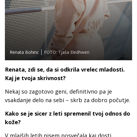
Renata Bohinc
FOTO: Tjaša Eledhwen
Renata, zdi se, da si odkrila vrelec mladosti.
Kaj je tvoja skrivnost?
Nekaj so zagotovo geni, definitivno pa je
vsakdanje delo na sebi – skrb za dobro počutje.
Kako se je sicer z leti spremenil tvoj odnos do
kože?
V mlajših letih nisem posvečala kaj dosti