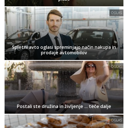
OGLAS
Spletni avto oglasi spreminjajo način nakupa in
prodaje avtomobilov
OGLAS
Postali ste družina in življenje ... teče dalje
OGLAS