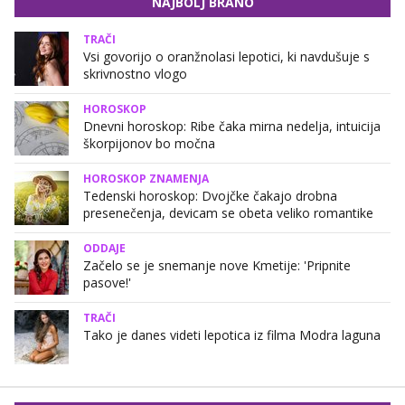
NAJBOLJ BRANO
TRAČI
Vsi govorijo o oranžnolasi lepotici, ki navdušuje s
skrivnostno vlogo
HOROSKOP
Dnevni horoskop: Ribe čaka mirna nedelja, intuicija
škorpijonov bo močna
HOROSKOP ZNAMENJA
Tedenski horoskop: Dvojčke čakajo drobna
presenečenja, devicam se obeta veliko romantike
ODDAJE
Začelo se je snemanje nove Kmetije: 'Pripnite
pasove!'
TRAČI
Tako je danes videti lepotica iz filma Modra laguna