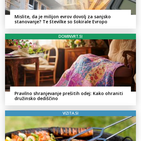
Mislite, da je milijon evrov dovolj za sanjsko
stanovanje? Te številke so šokirale Evropo
DOMINVRT.SI
Pravilno shranjevanje prešitih odej: Kako ohraniti
družinsko dediščino
VIZITA.SI