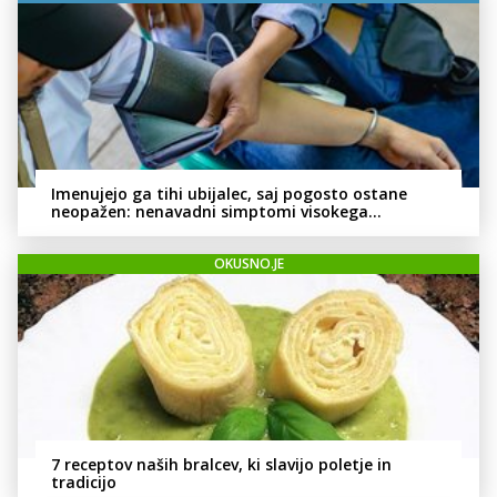
Imenujejo ga tihi ubijalec, saj pogosto ostane
neopažen: nenavadni simptomi visokega
holesterola
OKUSNO.JE
7 receptov naših bralcev, ki slavijo poletje in
tradicijo