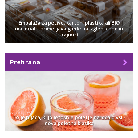
Embalaža za pecivo: karton, plastika ali BIO
material – primerjava glede na izgled, ceno in
trajnost
Prehrana
To je pijača, ki jo letošnje poletje naročajo vsi -
nova poletna klasika