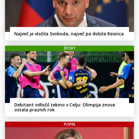
Največ je vložila Svoboda, največ pa dobila Resnica
ŠPORT
Debitant odločil tekmo v Celju: Olimpija znova
ostala praznih rok
POPIN