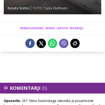
Renata Bohinc
FOTO: Tjaša Eledhwen
RENATA BOHINC
MODA
LEPOTA
INTERVJU
KOMENTARJI
(0)
Opozorilo:
297. členu Kazenskega zakonika je posameznik