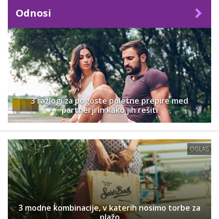
Odnosi
3 razlogi za pogoste poletne prepire med
partnerji in kako jih rešiti
OGLAS
3 modne kombinacije, v katerih nosimo torbe za
plažo