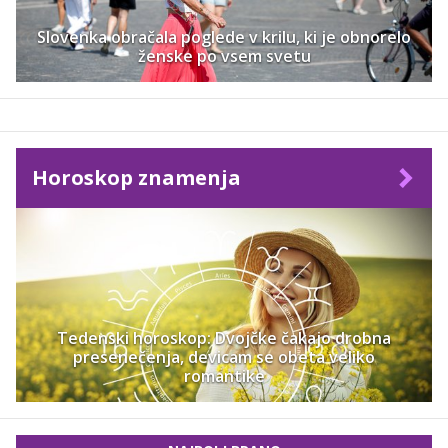
Slovenka obračala poglede v krilu, ki je obnorelo
ženske po vsem svetu
Horoskop znamenja
Tedenski horoskop: Dvojčke čakajo drobna
presenečenja, devicam se obeta veliko
romantike