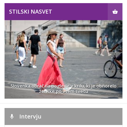
STILSKI NASVET
Slovenka obračala poglede v krilu, ki je obnorelo
ženske po vsem svetu
Intervju