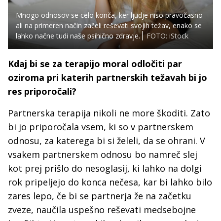
Mnogo odnosov se celo konča, ker ljudje niso pravočasno
ali na primeren način začeli reševati svojih težav, enako se
lahko načne tudi naše psihično zdravje.
FOTO: iStock
Kdaj bi se za terapijo moral odločiti par
oziroma pri katerih partnerskih težavah bi jo
res priporočali?
Partnerska terapija nikoli ne more škoditi. Zato
bi jo priporočala vsem, ki so v partnerskem
odnosu, za katerega bi si želeli, da se ohrani. V
vsakem partnerskem odnosu bo namreč slej
kot prej prišlo do nesoglasij, ki lahko na dolgi
rok pripeljejo do konca nečesa, kar bi lahko bilo
zares lepo, če bi se partnerja že na začetku
zveze, naučila uspešno reševati medsebojne