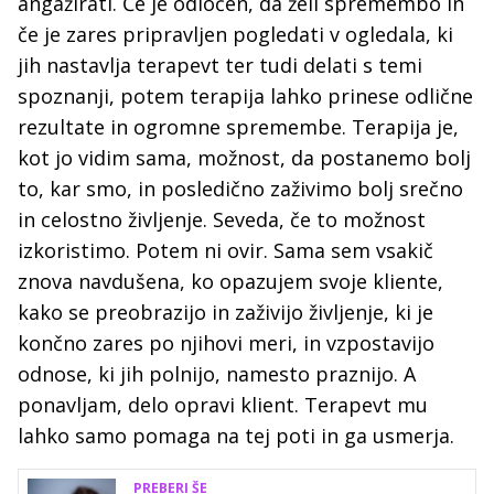
angažirati. Če je odločen, da želi spremembo in
če je zares pripravljen pogledati v ogledala, ki
jih nastavlja terapevt ter tudi delati s temi
spoznanji, potem terapija lahko prinese odlične
rezultate in ogromne spremembe. Terapija je,
kot jo vidim sama, možnost, da postanemo bolj
to, kar smo, in posledično zaživimo bolj srečno
in celostno življenje. Seveda, če to možnost
izkoristimo. Potem ni ovir. Sama sem vsakič
znova navdušena, ko opazujem svoje kliente,
kako se preobrazijo in zaživijo življenje, ki je
končno zares po njihovi meri, in vzpostavijo
odnose, ki jih polnijo, namesto praznijo. A
ponavljam, delo opravi klient. Terapevt mu
lahko samo pomaga na tej poti in ga usmerja.
PREBERI ŠE