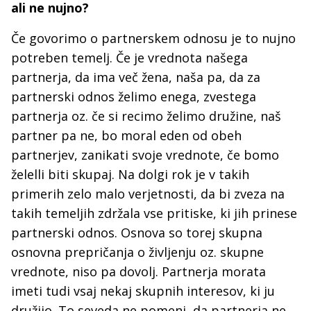
ali ne nujno?
Če govorimo o partnerskem odnosu je to nujno
potreben temelj. Če je vrednota našega
partnerja, da ima več žena, naša pa, da za
partnerski odnos želimo enega, zvestega
partnerja oz. če si recimo želimo družine, naš
partner pa ne, bo moral eden od obeh
partnerjev, zanikati svoje vrednote, če bomo
želelli biti skupaj. Na dolgi rok je v takih
primerih zelo malo verjetnosti, da bi zveza na
takih temeljih zdržala vse pritiske, ki jih prinese
partnerski odnos. Osnova so torej skupna
osnovna prepričanja o življenju oz. skupne
vrednote, niso pa dovolj. Partnerja morata
imeti tudi vsaj nekaj skupnih interesov, ki ju
družijo. To seveda ne pomeni, da partnerja ne