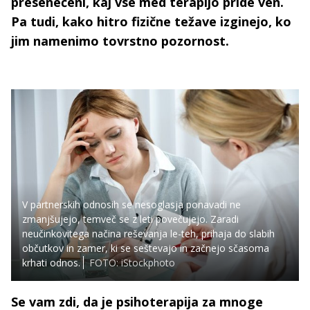
presenečeni, kaj vse med terapijo pride ven.
Pa tudi, kako hitro fizične težave izginejo, ko
jim namenimo tovrstno pozornost.
V partnerskih odnosih se nesoglasja ponavadi ne
zmanjšujejo, temveč se z leti povečujejo. Zaradi
neučinkovitega načina reševanja le-teh, prihaja do slabih
občutkov in zamer, ki se seštevajo in začnejo sčasoma
krhati odnos.
FOTO: iStockphoto
Se vam zdi, da je psihoterapija za mnoge