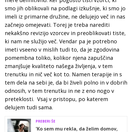
smo jih oblikovali na podlagi izkušnje, ki smo jo
imeli iz primarne družine, ne delujejo več in nas
začnejo omejevati. Torej je treba narediti
nekakšno revizijo vzorcev in preoblikovati tiste,
ki nam ne služijo več. Vendar pa je potrebno
imeti vseeno v mislih tudi to, da je zgodovina
pomembna toliko, kolikor njena zapuščina
zmanjšuje kvaliteto našega življenja, v tem
trenutku in nič več kot to. Namen terapije in s
tem dela na sebi je, da bi živeli polno in v dobrih
odnosih, v tem trenutku in ne z eno nogo v
preteklosti. Vsaj v pristopu, po katerem
delujem tudi sama.
PREBERI ŠE
'Ko sem mu rekla, da želim domov,