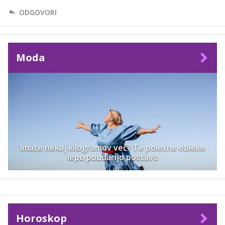
ODGOVORI
Moda
Imate nekaj kilogramov več? Te poletne obleke
lepo poudarijo postavo
Horoskop