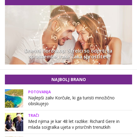
Dnevni horoskop: Strelci so odprti za
spremembe, rake čaka sprostitev
NAJBOLJ BRANO
POTOVANJA
Najlepši zaliv Korčule, ki ga turisti množično
obiskujejo
TRAČI
Med njima je kar 48 let razlike: Richard Gere in
mlada soigralka ujeta v prisrčnih trenutkih