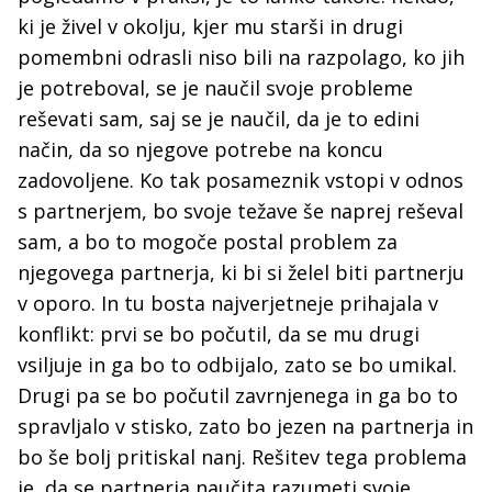
ki je živel v okolju, kjer mu starši in drugi
pomembni odrasli niso bili na razpolago, ko jih
je potreboval, se je naučil svoje probleme
reševati sam, saj se je naučil, da je to edini
način, da so njegove potrebe na koncu
zadovoljene. Ko tak posameznik vstopi v odnos
s partnerjem, bo svoje težave še naprej reševal
sam, a bo to mogoče postal problem za
njegovega partnerja, ki bi si želel biti partnerju
v oporo. In tu bosta najverjetneje prihajala v
konflikt: prvi se bo počutil, da se mu drugi
vsiljuje in ga bo to odbijalo, zato se bo umikal.
Drugi pa se bo počutil zavrnjenega in ga bo to
spravljalo v stisko, zato bo jezen na partnerja in
bo še bolj pritiskal nanj. Rešitev tega problema
je, da se partnerja naučita razumeti svoje