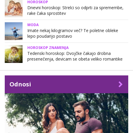
HOROSKOP
Dnevni horoskop: Strelci so odprti za spremembe,
rake čaka sprostitev
MODA
Imate nekaj kilogramov več? Te poletne obleke
lepo poudarijo postavo
HOROSKOP ZNAMENJA
Tedenski horoskop: Dvojčke čakajo drobna
presenečenja, devicam se obeta veliko romantike
Odnosi