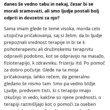
danes še vedno tabu in nekaj, česar bi se
morali sramovati, ali smo ljudje postali bolj
odprti in dovzetni za njo?
Sama imam glede te teme visoka, morda celo
utopična pričakovanja, saj si želim, da bi ljudje
prepoznali vrednost terapije in bi se k
psihoterapevtu ali družinskemu teraprvtu
odpravili podobno, kot se odpravijo na masažo,
fizioterapijo, k zdravniku, frizerju itd. Po pomoč
za dobro počutje. Glede na ta moja
pričakovanja, lahko rečem, da generalno
gledano še nismo tam. Smo pa vedno bližje.
Ljudje, predvsem tisti, ki s terapijo imajo
izkušnjo in vedo, kakšne so njene prednosti, o
terapiji razmišljajo kot o pomoči za oseben