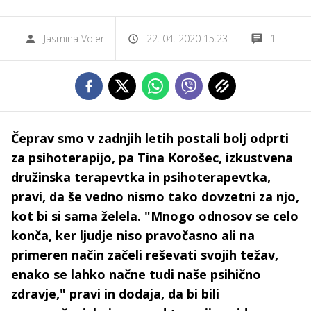
Jasmina Voler
22. 04. 2020 15.23
1
Čeprav smo v zadnjih letih postali bolj odprti
za psihoterapijo, pa Tina Korošec, izkustvena
družinska terapevtka in psihoterapevtka,
pravi, da še vedno nismo tako dovzetni za njo,
kot bi si sama želela. "Mnogo odnosov se celo
konča, ker ljudje niso pravočasno ali na
primeren način začeli reševati svojih težav,
enako se lahko načne tudi naše psihično
zdravje," pravi in dodaja, da bi bili