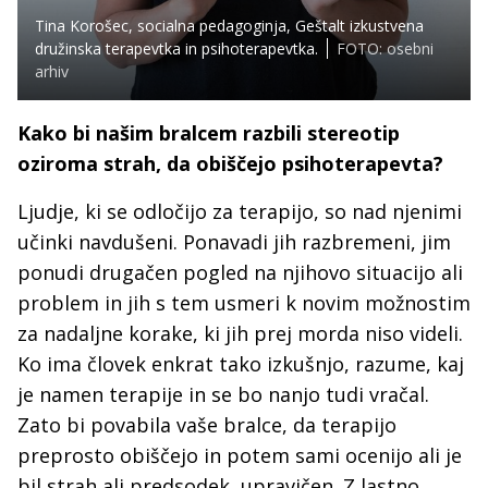
Tina Korošec, socialna pedagoginja, Geštalt izkustvena
družinska terapevtka in psihoterapevtka.
FOTO: osebni
arhiv
Kako bi našim bralcem razbili stereotip
oziroma strah, da obiščejo psihoterapevta?
Ljudje, ki se odločijo za terapijo, so nad njenimi
učinki navdušeni. Ponavadi jih razbremeni, jim
ponudi drugačen pogled na njihovo situacijo ali
problem in jih s tem usmeri k novim možnostim
za nadaljne korake, ki jih prej morda niso videli.
Ko ima človek enkrat tako izkušnjo, razume, kaj
je namen terapije in se bo nanjo tudi vračal.
Zato bi povabila vaše bralce, da terapijo
preprosto obiščejo in potem sami ocenijo ali je
bil strah ali predsodek, upravičen. Z lastno