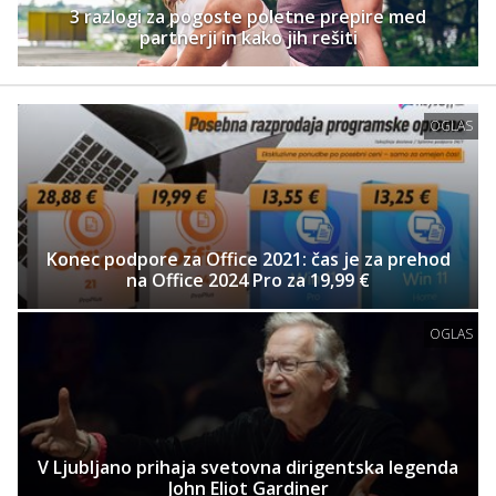
3 razlogi za pogoste poletne prepire med
partnerji in kako jih rešiti
OGLAS
Konec podpore za Office 2021: čas je za prehod
na Office 2024 Pro za 19,99 €
OGLAS
V Ljubljano prihaja svetovna dirigentska legenda
John Eliot Gardiner