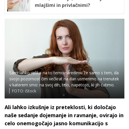
mlajšimi in privlačnimi?
Sami lahko veliko na to temo naredimo že samo s tem, da
svojo pozornost čim večkrat na dan usmerimo na trenutek
v katerem smo: na svoj dih, telo, napetosti, ki jih čutimo.
FOTO: iStock
Ali lahko izkušnje iz preteklosti, ki določajo
naše sedanje dojemanje in ravnanje, ovirajo in
celo onemogočajo jasno komunikacijo s