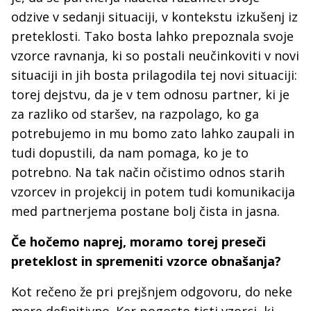
odzive v sedanji situaciji, v kontekstu izkušenj iz
preteklosti. Tako bosta lahko prepoznala svoje
vzorce ravnanja, ki so postali neučinkoviti v novi
situaciji in jih bosta prilagodila tej novi situaciji:
torej dejstvu, da je v tem odnosu partner, ki je
za razliko od staršev, na razpolago, ko ga
potrebujemo in mu bomo zato lahko zaupali in
tudi dopustili, da nam pomaga, ko je to
potrebno. Na tak način očistimo odnos starih
vzorcev in projekcij in potem tudi komunikacija
med partnerjema postane bolj čista in jasna.
Če hočemo naprej, moramo torej preseči
preteklost in spremeniti vzorce obnašanja?
Kot rečeno že pri prejšnjem odgovoru, do neke
mere definitivno. Ker pogosto tisti vzorci, ki