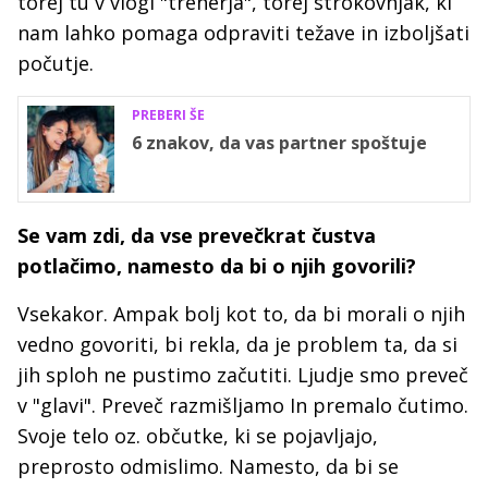
torej tu v vlogi "trenerja", torej strokovnjak, ki
nam lahko pomaga odpraviti težave in izboljšati
počutje.
PREBERI ŠE
6 znakov, da vas partner spoštuje
Se vam zdi, da vse prevečkrat čustva
potlačimo, namesto da bi o njih govorili?
Vsekakor. Ampak bolj kot to, da bi morali o njih
vedno govoriti, bi rekla, da je problem ta, da si
jih sploh ne pustimo začutiti. Ljudje smo preveč
v "glavi". Preveč razmišljamo In premalo čutimo.
Svoje telo oz. občutke, ki se pojavljajo,
preprosto odmislimo. Namesto, da bi se