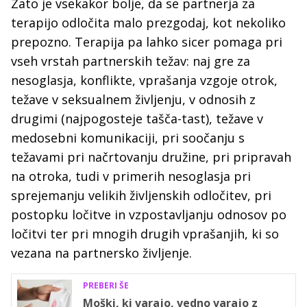
Zato je vsekakor bolje, da se partnerja za
terapijo odločita malo prezgodaj, kot nekoliko
prepozno. Terapija pa lahko sicer pomaga pri
vseh vrstah partnerskih težav: naj gre za
nesoglasja, konflikte, vprašanja vzgoje otrok,
težave v seksualnem življenju, v odnosih z
drugimi (najpogosteje tašča-tast), težave v
medosebni komunikaciji, pri soočanju s
težavami pri načrtovanju družine, pri pripravah
na otroka, tudi v primerih nesoglasja pri
sprejemanju velikih življenskih odločitev, pri
postopku ločitve in vzpostavljanju odnosov po
ločitvi ter pri mnogih drugih vprašanjih, ki so
vezana na partnersko življenje.
PREBERI ŠE
Moški, ki varajo, vedno varajo z