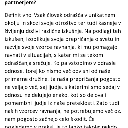
partnerjem?
Definitivno. Vsak človek odrašča v unikatnem
okolju in skozi svoje otroštvo ter tudi kasneje v
življenju doživi različne izkušnje. Na podlagi teh
izkušenj izoblikuje svoja prepričanja o svetu in
razvije svoje vzorce ravnanja, ki mu pomagajo
ravnati v situacijah, s katerimi se tekom
odraščanja srečuje. Ko pa vstopimo v odrasle
odnose, torej ko nismo več odvisni od naše
primarne družine, ta naša prepričanja pogosto
ne veljajo več, saj ljudje, s katerimi smo sedaj v
odnosu ne delujejo enako, kot so delovali
pomembni ljudje iz naše preteklosti. Zato tudi
naših vzorcev ravnanja, ne potrebujemo več oz.
nam pogosto začnejo celo škodit. Če
pogledamo v praksi, je to lahko takole: nekdo,