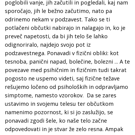
poglobili vanje, jih začutili in pogledali, kaj nam
sporočajo, jih le bežno začutimo, nato pa
odrinemo nekam v podzavest. Tako se ti
potlačeni občutki nabirajo in nalagajo in, ko je
preveč napetosti, da bi jih telo še lahko
odignoriralo, najdejo svojo pot iz
podzavestnega. Ponavadi v fizični obliki: kot
tesnoba, panični napad, bolečine, bolezni ... A te
povezave med psihičnim in fizičnim tudi takrat
pogosto ne uspemo videti, saj fizične težave
rešujemo ločeno od psiholoških in odpravljamo
simptome, namesto vzorokov. Da se zares
ustavimo in svojemu telesu ter občutkom
namenimo pozornost, ki si jo zaslužijo, se
ponavadi zgodi šele, ko naše telo začne
odpovedovati in je stvar že zelo resna. Ampak