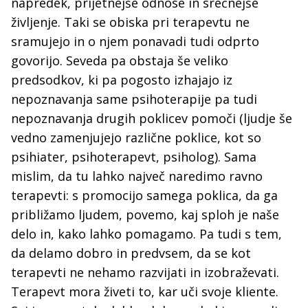
napredek, prijetnejše odnose in srečnejše
življenje. Taki se obiska pri terapevtu ne
sramujejo in o njem ponavadi tudi odprto
govorijo. Seveda pa obstaja še veliko
predsodkov, ki pa pogosto izhajajo iz
nepoznavanja same psihoterapije pa tudi
nepoznavanja drugih poklicev pomoči (ljudje še
vedno zamenjujejo različne poklice, kot so
psihiater, psihoterapevt, psiholog). Sama
mislim, da tu lahko največ naredimo ravno
terapevti: s promocijo samega poklica, da ga
približamo ljudem, povemo, kaj sploh je naše
delo in, kako lahko pomagamo. Pa tudi s tem,
da delamo dobro in predvsem, da se kot
terapevti ne nehamo razvijati in izobraževati.
Terapevt mora živeti to, kar uči svoje kliente.