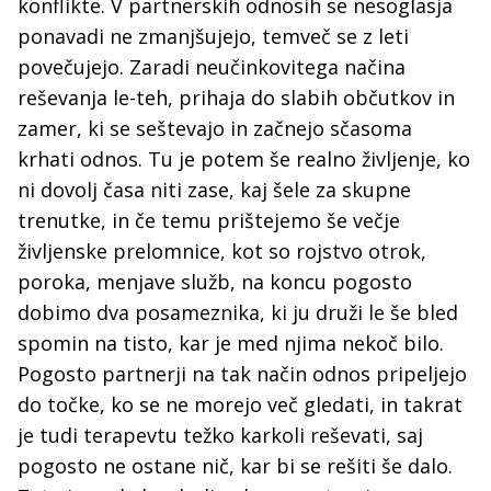
konflikte. V partnerskih odnosih se nesoglasja
ponavadi ne zmanjšujejo, temveč se z leti
povečujejo. Zaradi neučinkovitega načina
reševanja le-teh, prihaja do slabih občutkov in
zamer, ki se seštevajo in začnejo sčasoma
krhati odnos. Tu je potem še realno življenje, ko
ni dovolj časa niti zase, kaj šele za skupne
trenutke, in če temu prištejemo še večje
življenske prelomnice, kot so rojstvo otrok,
poroka, menjave služb, na koncu pogosto
dobimo dva posameznika, ki ju druži le še bled
spomin na tisto, kar je med njima nekoč bilo.
Pogosto partnerji na tak način odnos pripeljejo
do točke, ko se ne morejo več gledati, in takrat
je tudi terapevtu težko karkoli reševati, saj
pogosto ne ostane nič, kar bi se rešiti še dalo.