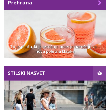
Prehrana
To je pijača, ki jo letošnje poletje naročajo vsi -
nova poletna klasika
STILSKI NASVET