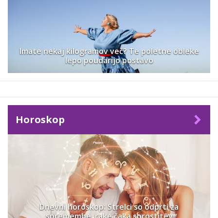
Imate nekaj kilogramov več? Te poletne obleke
lepo poudarijo postavo
Horoskop
Dnevni horoskop: Strelci so odprti za
spremembe, rake čaka sprostitev