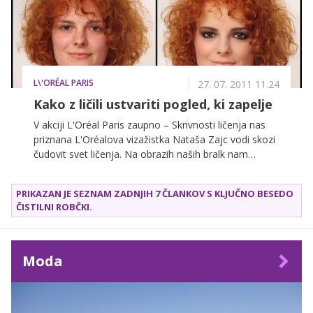
L\'ORÉAL PARIS
27. 07. 2011 11.24
Kako z ličili ustvariti pogled, ki zapelje
V akciji L'Oréal Paris zaupno – Skrivnosti ličenja nas
priznana L'Oréalova vizažistka Nataša Zajc vodi skozi
čudovit svet ličenja. Na obrazih naših bralk nam
razkriva vrsto skrivnosti in nas korak za korakom uči,
kako s pravilno izbiro ličil poudariti naravno lepoto in
PRIKAZAN JE SEZNAM ZADNJIH 7 ČLANKOV S KLJUČNO BESEDO
skriti pomanjkljivosti. Tokrat je Nataša na naši zvesti
ČISTILNI ROBČKI
.
bralki Karolini Šmit predstavila videz zadimljenih oči, ki
ga mnogi poznajo pod imenom 'smokey eyes'.
Moda