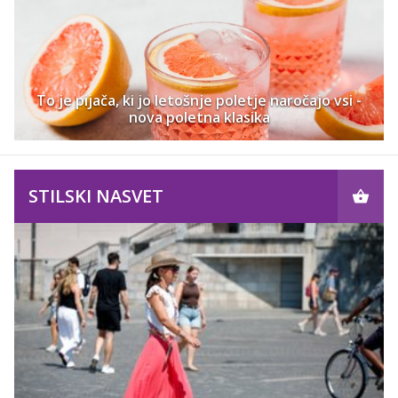
To je pijača, ki jo letošnje poletje naročajo vsi -
nova poletna klasika
STILSKI NASVET