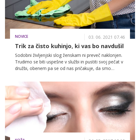
čiščenje in pravilna nega sta zagotovilo za naravno lep
ter svež videz v vseh pogojih – tudi z nekaj rdečice od
sonca. Kaj pa se zgodi, če kože ne čistimo vsak dan?
NOVICE
03. 06. 2021 07.46
Trik za čisto kuhinjo, ki vas bo navdušil
Sodobni življenjski slog ženskam ni preveč naklonjen.
Trudimo se biti uspešne v službi in pustiti svoj pečat v
družbi, obenem pa se od nas pričakuje, da smo
predane partnerice, ljubeče matere in pridne
gospodinje. Dan ima pogosto premalo ur, da bi storile
vse, kar si naložimo, zato nam prav pride popolnoma
vsak nasvet in trik, ki nam olajša delo in življenje. Še
posebej pri pospravljanju in čiščenju!