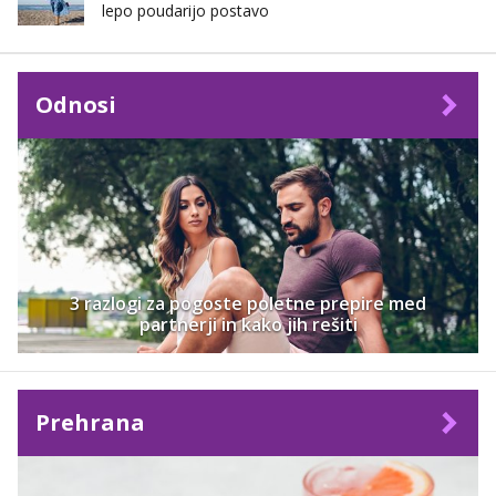
lepo poudarijo postavo
Odnosi
3 razlogi za pogoste poletne prepire med
partnerji in kako jih rešiti
Prehrana