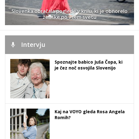
Slovenka obračala poglede v krilu, ki je obnorelo
ženske po vsem svetu
Intervju
Spoznajte babico Juša Čopa, ki
je čez noč osvojila Slovenijo
Kaj na VOYO gleda Rosa Angela
Romih?