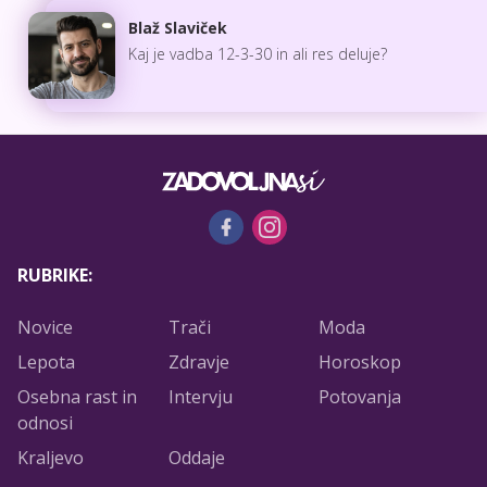
Blaž Slaviček
Kaj je vadba 12-3-30 in ali res deluje?
RUBRIKE:
Novice
Trači
Moda
Lepota
Zdravje
Horoskop
Osebna rast in
Intervju
Potovanja
odnosi
Kraljevo
Oddaje