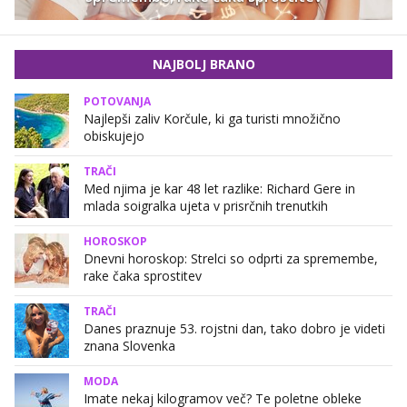
NAJBOLJ BRANO
POTOVANJA
Najlepši zaliv Korčule, ki ga turisti množično
obiskujejo
TRAČI
Med njima je kar 48 let razlike: Richard Gere in
mlada soigralka ujeta v prisrčnih trenutkih
HOROSKOP
Dnevni horoskop: Strelci so odprti za spremembe,
rake čaka sprostitev
TRAČI
Danes praznuje 53. rojstni dan, tako dobro je videti
znana Slovenka
MODA
Imate nekaj kilogramov več? Te poletne obleke