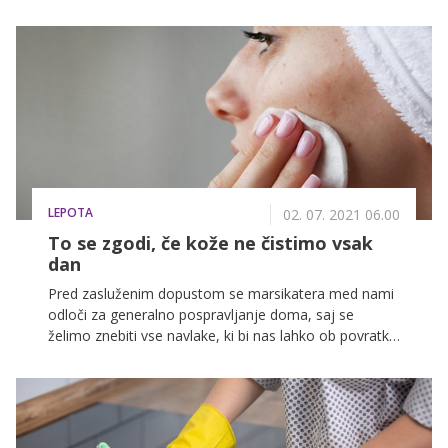
tudi čiščenje obraza, pri katerem, verjele ali ne,
pogosto delamo kar nekaj napak.
LEPOTA
02. 07. 2021 06.00
To se zgodi, če kože ne čistimo vsak
dan
Pred zasluženim dopustom se marsikatera med nami
odloči za generalno pospravljanje doma, saj se
želimo znebiti vse navlake, ki bi nas lahko ob povratku
nemudoma spravila v slabo voljo. V kolikor tudi sicer
redno skrbimo za red in čistočo, s tem ne bi smele
imeti preveč dela, saj je ob rednem osnovnem
čiščenju prahu občutno manj in dom sije tudi, če ni
vse na svojem mestu. Podobno je z našo kožo: redno