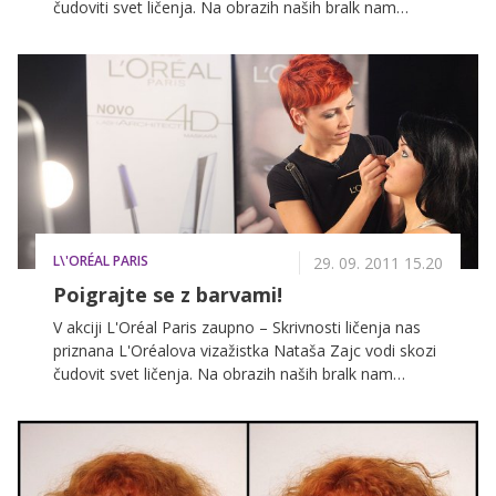
čudoviti svet ličenja. Na obrazih naših bralk nam
razkriva vrsto skrivnosti in nas korak za korakom uči,
kako s pravilno izbiro ličil poudariti naravno lepoto in
skriti pomanjkljivosti. Tokrat je Nataša na naši zvesti
bralki Mari Rogelja predstavila ličenje primerno za
silvestrovanje.
L\'ORÉAL PARIS
29. 09. 2011 15.20
Poigrajte se z barvami!
V akciji L'Oréal Paris zaupno – Skrivnosti ličenja nas
priznana L'Oréalova vizažistka Nataša Zajc vodi skozi
čudovit svet ličenja. Na obrazih naših bralk nam
razkriva vrsto skrivnosti in nas korak za korakom uči,
kako s pravilno izbiro ličil poudariti naravno lepoto in
skriti pomanjkljivosti. Tokrat je Nataša na naši zvesti
bralki Aleksandri Jerele predstavila ličenje v havajskem
slogu.