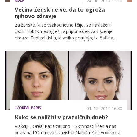
KOŽA
24. 08. 2017 13.10
Večina žensk ne ve, da to ogroža
njihovo zdravje
Za ženske, ki se vsakodnevno ličijo, so navlaženi
čistilni robčki nepogrešljiv pripomoček za čiščenje
obraza. Tudi pri tistih, ki veliko potujejo, ta čistilna
sredstva ne smejo manjkati v ročni prtljagi. A čeprav
se zdijo na prvi pogled popolnoma nedolžni, so po
mnenju dermatologov lahko krivi za marsikatero
nevšečnost.
L\'ORÉAL PARIS
01. 12. 2011 16.30
Kako se naličiti v prazničnih dneh?
V akciji L'Oréal Paris zaupno – Skrivnosti ličenja nas
priznana L'Oréalova vizažistka Nataša Zajc vodi skozi