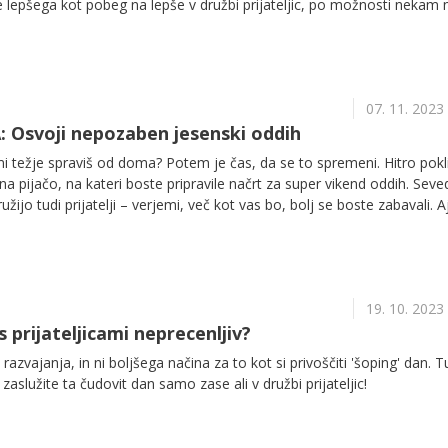
je lepšega kot pobeg na lepše v družbi prijateljic, po možnosti nekam 
e naužiti svežega morskega zraka in preprosto uživati. Pa ne le poleti
ca imajo prav poseben čar tudi v jesenskih in celo zimskih mesecih, 
ite prijateljice, spakirajte kufre, natočite gorivo, v avtu si zavrtite
zapeljite novim dogodivščinam naproti!
07. 11. 2023
Osvoji nepozaben jesenski oddih
imi težje spraviš od doma? Potem je čas, da se to spremeni. Hitro pokli
bi na pijačo, na kateri boste pripravile načrt za super vikend oddih. Sev
užijo tudi prijatelji – verjemi, več kot vas bo, bolj se boste zabavali. A
e ideje, kam bi se podali, ti ponujamo 5 super predlogov za nepozab
oddih z družbo!
19. 10. 2023
s prijateljicami neprecenljiv?
razvajanja, in ni boljšega načina za to kot si privoščiti 'šoping' dan. T
 zaslužite ta čudovit dan samo zase ali v družbi prijateljic!