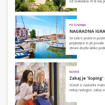
od vsakdana. In le kaj 
obalo, kjer se je mogoč
idilična obmorska meste
nikar ne odlašajte. Povab
najljubšo glasbo in se 
POTOVANJA
NAGRADNA IGRA: 
Se tudi ti jeseni in poz
prijateljice in jih pova
zbrani družbi lahko pridr
če slučajno nimaš prav
jesensko-zimski vikend 
NOVICE
Zakaj je 'šoping' 
Včasih si zaslužite malo 
nekaj razlogov, zakaj si