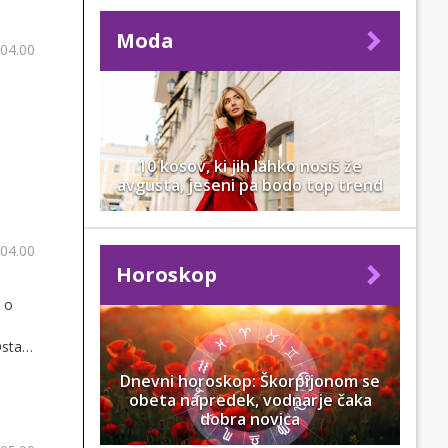
Moda
 04.00
10 kosov, ki jih lahko nosiš že
avgusta, jeseni pa bodo top trend
 04.00
Horoskop
, o
Ostaja
jte in
Dnevni horoskop: Škorpijonom se
obeta napredek, vodnarje čaka
dobra novica