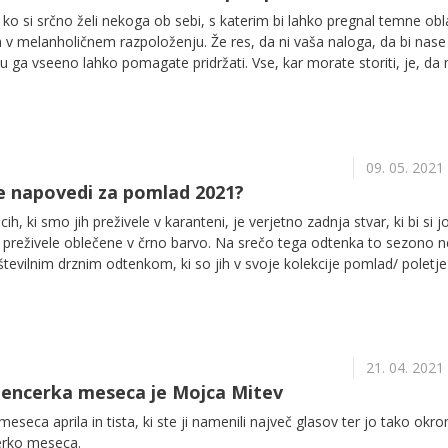
 ko si srčno želi nekoga ob sebi, s katerim bi lahko pregnal temne obl
ja v melanholičnem razpoloženju. Že res, da ni vaša naloga, da bi nase
mu ga vseeno lahko pomagate pridržati. Vse, kar morate storiti, je, da
m ga boste spomnili, kako lepo je lahko življenje.
09. 05. 2021
 napovedi za pomlad 2021?
h, ki smo jih preživele v karanteni, je verjetno zadnja stvar, ki bi si j
d preživele oblečene v črno barvo. Na srečo tega odtenka to sezono 
številnim drznim odtenkom, ki so jih v svoje kolekcije pomlad/ poletj
alci. Pomlad 2021 bo srečna in svetla, od sončno rumene do žive rožna
olj pričakovani barvni trendi tega leta temeljijo na upanju in optimiz
21. 04. 2021
fluencerka meseca je Mojca Mitev
seca aprila in tista, ki ste ji namenili največ glasov ter jo tako okron
cerko meseca.