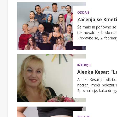
ODDAJE
Začenja se Kmetij
Še malo in ponovno se s
tekmovalci, ki bodo nar
Pripravite se, 2. febru
INTERVJU
Alenka Kesar: "L
Alenka Kesar je odkrito 
notranji moči, bolezni, i
Spoznala je, kako drago
zvesta sebi in iskrena d
bodite v oporo druga dr