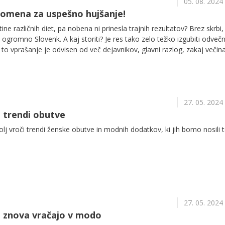
05. 08. 2024
pomena za uspešno hujšanje!
tine različnih diet, pa nobena ni prinesla trajnih rezultatov? Brez skrbi,
 ogromno Slovenk. A kaj storiti? Je res tako zelo težko izgubiti odveč
o vprašanje je odvisen od več dejavnikov, glavni razlog, zakaj večina
stejši, kot se vam morda zdi!
27. 05. 2024
i trendi obutve
olj vroči trendi ženske obutve in modnih dodatkov, ki jih bomo nosili 
27. 05. 2024
se znova vračajo v modo