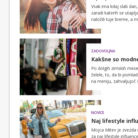
Vsak ima kdaj slab dan,
zaradi katerih se utapl
naložili tuje breme, a 
polepšate dan, s kateri
ZADOVOLJNA
Kakšne so modne
Po dolgih zimskih meseci
želele, to, da bi pomla
na meniju, zahvaljujoč 
vključili modni oblikov
markantne srebrne. Najb
NOVICE
Naj lifestyle in
Mojca Mitev je zvezda me
za naj lifestyle influen