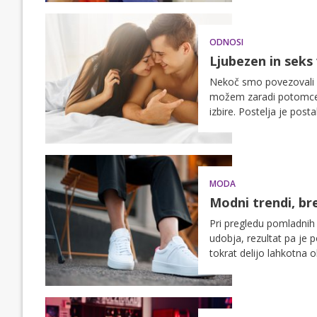
ODNOSI
Ljubezen in seks
Nekoč smo povezovali s
možem zaradi potomcev
izbire. Postelja je post
spolnih igric in dodatk
ljubezenskih čustev, ki s
MODA
Modni trendi, br
Pri pregledu pomladnih 
udobja, rezultat pa je 
tokrat delijo lahkotna o
nepogrešljive superge. P
smejo manjkati v vaši 