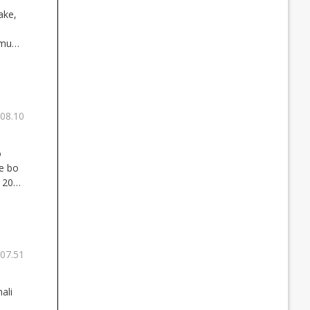
ake,
 mu
 08.10
o
ne bo
e 2021
te in
mu.
 07.51
ali