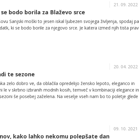
21. 09. 2022
 se bodo borila za Blaževo srce
šovu Sanjski moški to jesen iskal ljubezen svojega življenja, spodaj p
atk, ki se bodo borile za njegovo srce. Je katera izmed njih tista prav
20. 04. 2022
di te sezone
 zelo dobro ve, da oblačila opredelijo žensko lepoto, eleganco in
i le v skrbno izbranih modnih kosih, temveč v kombinaciji elegance in
i sezoni še posebej zaželena. Na veselje vseh nam bo to poletje glede
e, naredilo veliko uslugo, saj modni strokovnjaki narekujejo trende,
koraku videti šik in trendovsko – ob tem pa nas nikjer ne bo zatego
!
09. 10. 2021
činov, kako lahko nekomu polepšate dan