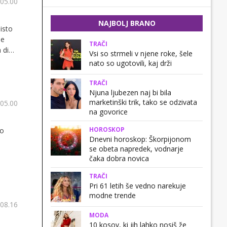
 05.00
NAJBOLJ BRANO
 isto
ne
TRAČI
 diet
Vsi so strmeli v njene roke, šele
nato so ugotovili, kaj drži
TRAČI
Njuna ljubezen naj bi bila
marketinški trik, tako se odzivata
 05.00
na govorice
HOROSKOP
to
Dnevni horoskop: Škorpijonom
se obeta napredek, vodnarje
čaka dobra novica
TRAČI
Pri 61 letih še vedno narekuje
modne trende
 08.16
MODA
10 kosov, ki jih lahko nosiš že