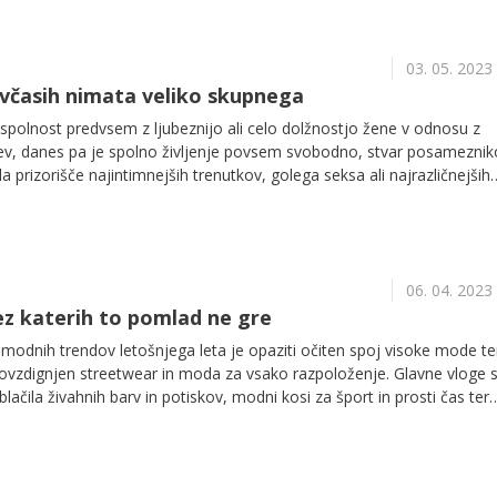
03. 05. 2023
 včasih nimata veliko skupnega
polnost predvsem z ljubeznijo ali celo dolžnostjo žene v odnosu z
, danes pa je spolno življenje povsem svobodno, stvar posameznik
ala prizorišče najintimnejših trenutkov, golega seksa ali najrazličnejših
ov. Še več, danes se spolnim užitkom predajamo tudi brez prisotnosti
o jih nadomestili zgolj čisti užitki.
06. 04. 2023
ez katerih to pomlad ne gre
modnih trendov letošnjega leta je opaziti očiten spoj visoke mode te
povzdignjen streetwear in moda za vsako razpoloženje. Glavne vloge s
blačila živahnih barv in potiskov, modni kosi za šport in prosti čas ter
reverili smo aktualne trende in izbrali tri favorite, ki to pomlad nikako
omari.