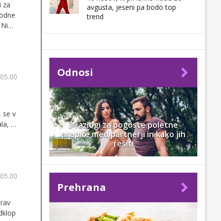
i za
avgusta, jeseni pa bodo top
hodne
trend
 Ni
Odnosi
 05.00
 se v
3 razlogi za pogoste poletne
a, si
prepire med partnerji in kako jih
rešiti
 05.00
Prehrana
Prav
dklop