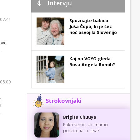
Intervju
 07.41
Spoznajte babico
Juša Čopa, ki je čez
noč osvojila Slovenijo
ove
Kaj na VOYO gleda
Rosa Angela Romih?
 05.00
r
Strokovnjaki
i
Brigita Chuuya
r ne
Kako vemo, ali imamo
potlačena čustva?