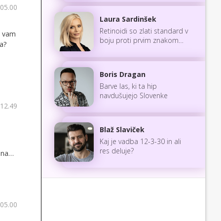
 05.00
Laura Sardinšek
Retinoidi so zlati standard v
a vam
boju proti prvim znakom
a?
staranja
Boris Dragan
Barve las, ki ta hip
navdušujejo Slovenke
 12.49
Blaž Slaviček
Kaj je vadba 12-3-30 in ali
res deluje?
 na
 v
valo.
 05.00