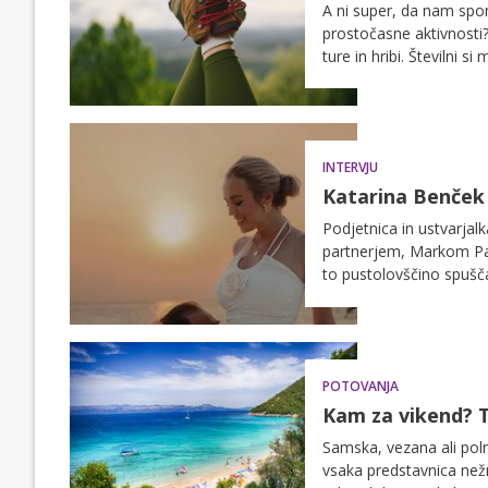
A ni super, da nam spom
prostočasne aktivnosti?
ture in hribi. Številni s
važno, katero obliko re
primerno opremiti. Tud
INTERVJU
Katarina Benček r
Podjetnica in ustvarjalk
partnerjem, Markom Pav
to pustolovščino spušča
lahko preberete v nadal
POTOVANJA
Kam za vikend? T
Samska, vezana ali poln
vsaka predstavnica nežn