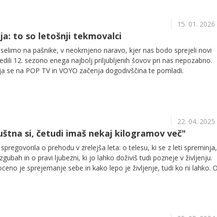
15. 01. 2026
a: to so letošnji tekmovalci
elimo na pašnike, v neokrnjeno naravo, kjer nas bodo sprejeli novi
edili 12. sezono enega najbolj priljubljenih šovov pri nas nepozabno.
arja se na POP TV in VOYO začenja dogodivščina te pomladi.
22. 04. 2025
uštna si, četudi imaš nekaj kilogramov več"
spregovorila o prehodu v zrelejša leta: o telesu, ki se z leti spreminja
zgubah in o pravi ljubezni, ki jo lahko doživiš tudi pozneje v življenju.
ceno je sprejemanje sebe in kako lepo je življenje, tudi ko ni lahko. 
o drugih, vsem ženskam pa sporoča: prisluhnite si, sprejmite se, kralju
ugi.