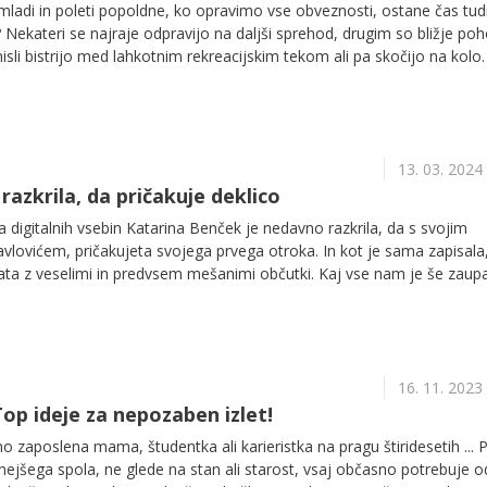
ladi in poleti popoldne, ko opravimo vse obveznosti, ostane čas tud
 Nekateri se najraje odpravijo na daljši sprehod, drugim so bližje po
i misli bistrijo med lahkotnim rekreacijskim tekom ali pa skočijo na kolo.
kreacije boste izbrali, se pa velja za posamezno športno aktivnost
i stil igra namreč v športu še kako pomembno vlogo!
13. 03. 2024
azkrila, da pričakuje deklico
a digitalnih vsebin Katarina Benček je nedavno razkrila, da s svojim
lovićem, pričakujeta svojega prvega otroka. In kot je sama zapisala,
ta z veselimi in predvsem mešanimi občutki. Kaj vse nam je še zaupal
jevanju.
16. 11. 2023
op ideje za nepozaben izlet!
o zaposlena mama, študentka ali karieristka na pragu štiridesetih ... 
ejšega spola, ne glede na stan ali starost, vsaj občasno potrebuje o