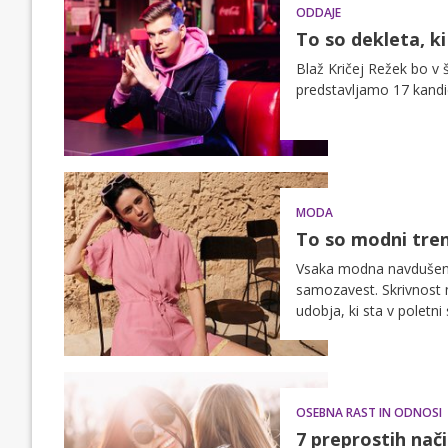
ODDAJE
To so dekleta, ki
Blaž Kričej Režek bo v 
predstavljamo 17 kandid
MODA
To so modni tren
Vsaka modna navdušenka
samozavest. Skrivnost n
udobja, ki sta v poletn
modne napovedi, kot kaž
katerih bomo na vsakem 
Punce, čas je za šoping
OSEBNA RAST IN ODNOSI
7 preprostih na