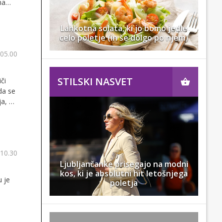
na
,
zato
Lahkotna solata, ki jo bomo jedle
celo poletje (in še dolgo po njem)
 05.00
STILSKI NASVET
či
eda se
ja, pa
en
 10.30
Ljubljančanke prisegajo na modni
kos, ki je absolutni hit letošnjega
u je
poletja