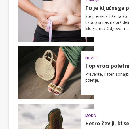
ZDRAVJE
To je ključnega 
Ste preizkusili že na sto
usodo si nas najbrž deli
kilograme? Odgovor na t
ne deluje, pa je prepro
NOVICE
Top vroči poletn
Preverite, kateri sonajb
poletje.
MODA
Retro čevlji, ki 