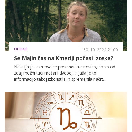
ODDAJE
30. 10. 2024 21.00
Se Majin čas na Kmetiji počasi izteka?
Natalija je tekmovalce presenetila z novico, da so od
zdaj možni tudi mešani dvoboji. Tjaša je to
informacijo takoj izkoristila in spremenila načrt
njihovega klana v upanju, da ji bodo drugi sledili.