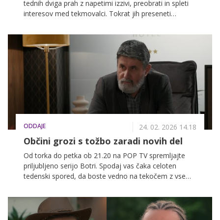
tednih dviga prah z napetimi izzivi, preobrati in spleti
interesov med tekmovalci. Tokrat jih preseneti
ganljivo dogajanje v hlevu, rojstvo novega življenja, ki
za hip združi tekmovalce in vnese toplino v sicer
napeto tekmovalno vzdušje.
ODDAJE
24. 02. 2026 14.18
Občini grozi s tožbo zaradi novih del
Od torka do petka ob 21.20 na POP TV spremljajte
priljubljeno serijo Botri. Spodaj vas čaka celoten
tedenski spored, da boste vedno na tekočem z vsem
dogajanjem.