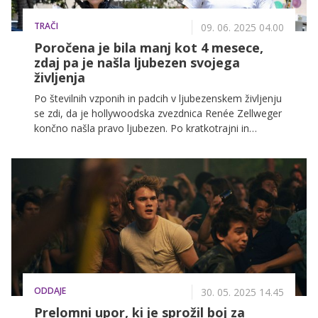
TRAČI
09. 06. 2025 04.00
Poročena je bila manj kot 4 mesece,
zdaj pa je našla ljubezen svojega
življenja
Po številnih vzponih in padcih v ljubezenskem življenju
se zdi, da je hollywoodska zvezdnica Renée Zellweger
končno našla pravo ljubezen. Po kratkotrajni in
medijsko odmevni poroki s country pevcem Kennyjem
Chesneyjem, ki se je končala že po nekaj mesecih, se
je igralka pred tremi leti znova zaljubila – tokrat v 11
let mlajšega britanskega televizijskega voditelja Anta
Ansteada.
ODDAJE
30. 05. 2025 14.45
Prelomni upor, ki je sprožil boj za