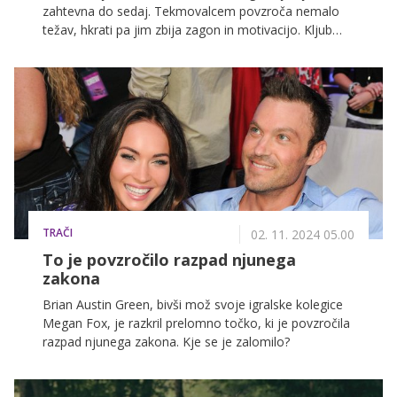
zahtevna do sedaj. Tekmovalcem povzroča nemalo
težav, hkrati pa jim zbija zagon in motivacijo. Kljub
vsemu so nekateri še vedno pripravljeni na delo,
medtem ko se drugi tokrat nalogi izogibajo v velikem
loku.
TRAČI
02. 11. 2024 05.00
To je povzročilo razpad njunega
zakona
Brian Austin Green, bivši mož svoje igralske kolegice
Megan Fox, je razkril prelomno točko, ki je povzročila
razpad njunega zakona. Kje se je zalomilo?