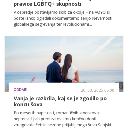
pravice LGBTQ+ skupnosti
V ospredje postavljamo skrb za okolje – na VOYO si
boste lahko ogledali dokumentarno serijo Nevarnosti
globalnega segrevanja ter revolucionarni
dokumentarni film Modri ogljik, ki razkriva eno od
najbolj spregledanih naravnih rešitev v boju proti
podnebnim spremembam. Da vam ne bo zmanjkalo
kuharskih idej, na VOYO prihaja že 15. sezona
priljubljenega kuharskega šova MasterChef Avstralija.
Film meseca je odštekana pustolovščina Vse povsod
naenkrat – veliki zmagovalec oskarjev 2023, ki je
osvojil kar sedem kipcev. Na VOYO pa si boste lahko
ogledali tudi filme o Bridget Jones.
ODDAJE
20. 03. 2025 05.00
Vanja je razkrila, kaj se je zgodilo po
koncu šova
Po mesecih napetosti, romantičnih zmenkov in
nepredvidljivih preobratov smo končno dobili
zmagovalki četrte sezone priljubljenega šova Sanjski