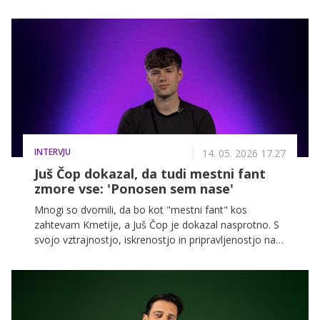
z dogajanjem.
INTERVJU
14. 05. 2026 17.27
Juš Čop dokazal, da tudi mestni fant
zmore vse: 'Ponosen sem nase'
Mnogi so dvomili, da bo kot "mestni fant" kos
zahtevam Kmetije, a Juš Čop je dokazal nasprotno. S
svojo vztrajnostjo, iskrenostjo in pripravljenostjo na
učenje se je prebil skoraj do finala. V iskrenem
pogovoru je brez dlake na jeziku spregovoril o svojih
največjih preizkušnjah, odnosih s sotekmovalci med
oddajo in po njej, občutkih izdaje, pomembnih
odločitvah in želji, da bi se morda nekoč na Kmetijo