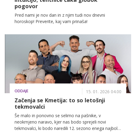
pogovor
Pred nami je nov dan in z njim tudi nov dnevni
horoskop! Preverite, kaj vam prinaša!
ODDAJE
15. 01. 2026 04.00
Začenja se Kmetija: to so letošnji
tekmovalci
Še malo in ponovno se selimo na pašnike, v
neokrnjeno naravo, kjer nas bodo sprejeli novi
tekmovalci, ki bodo naredili 12. sezono enega najbolj
priljubljenih šovov pri nas nepozabno. Pripravite se, 2.