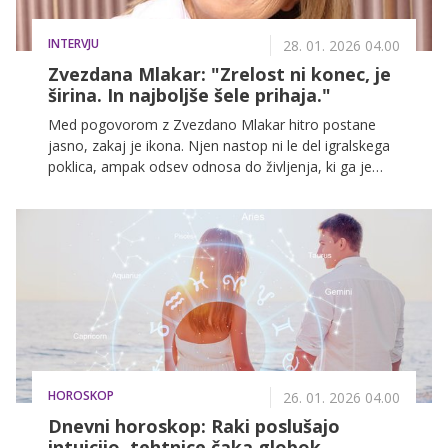
INTERVJU
28. 01. 2026 04.00
Zvezdana Mlakar: "Zrelost ni konec, je
širina. In najboljše šele prihaja."
Med pogovorom z Zvezdano Mlakar hitro postane
jasno, zakaj je ikona. Njen nastop ni le del igralskega
poklica, ampak odsev odnosa do življenja, ki ga je
gradila skozi leta. Ko se umakne z odra, ne stremi po
reflektorjih, temveč hrepeni po prizemljenosti. O
naravi in zemlji govori s posebno vznesenostjo in
izrazito jasno vidi lepoto okoli sebe – brstenje listov,
čudovitost letnih časov, bosonogi stik s tlemi. Ve, da
prav preprostost in naravnost pri človeku postavita
srce na pravo mesto.
HOROSKOP
26. 01. 2026 04.00
Dnevni horoskop: Raki poslušajo
intuicijo, tehtnice čaka globok