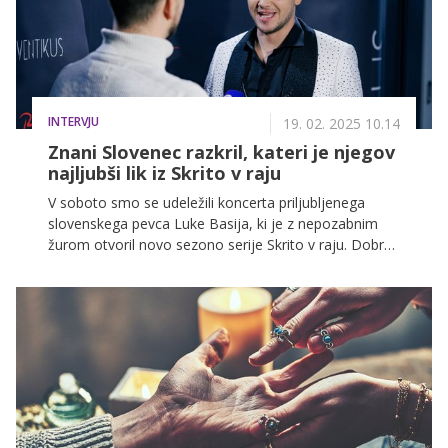
dramami in političnimi spletkami se vprašanje
zaupanja postavlja v ospredje – kdo bo izšel kot
zmagovalec in kdo bo končal na napačni strani
zgodbe?
INTERVJU
19. 02. 2025 10.14
Znani Slovenec razkril, kateri je njegov
najljubši lik iz Skrito v raju
V soboto smo se udeležili koncerta priljubljenega
slovenskega pevca Luke Basija, ki je z nepozabnim
žurom otvoril novo sezono serije Skrito v raju. Dobre
glasbe in pozitivnega vzdušja ni manjkalo, uspelo pa
nam je poklepetati tudi s samo zvezdo večera – Luko
Basijem in pa njegovo srčno izbranko Nastjo Gabor,
ki se mu je med večerom z največjim veseljem
pridružila tudi na odru.