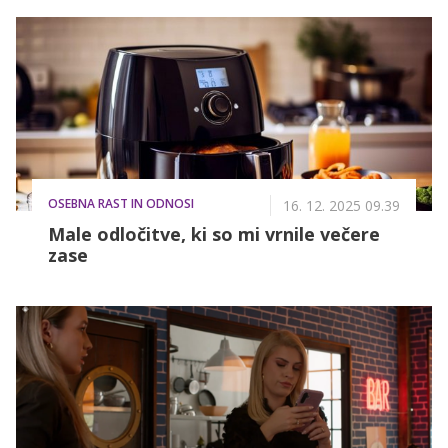
februarja se na POP TV in VOYO začenja dogodivščina
te pomladi.
OSEBNA RAST IN ODNOSI
16. 12. 2025 09.39
Male odločitve, ki so mi vrnile večere
zase