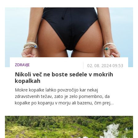
v direktno smer 27. avgusta, zato bomo nekaj dni še
vedno čutili njegovo nestabilno energijo.
ZDRAVJE
02. 08. 2024 09.53
Nikoli več ne boste sedele v mokrih
kopalkah
Mokre kopalke lahko povzročijo kar nekaj
zdravstvenih težav, zato je zelo pomembno, da
kopalke po kopanju v morju ali bazenu, čim prej
preoblečete. Kaj vse se lahko zgodi v nasprotnem
primeru, pa si preberite v nadaljevanju.