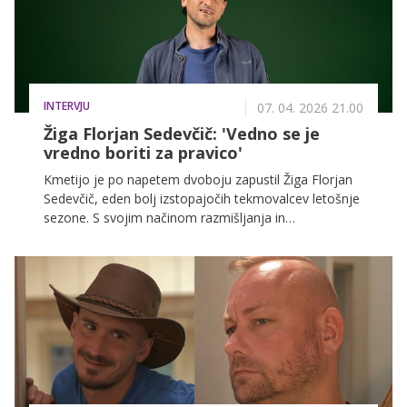
vrnil še močnejši.
INTERVJU
07. 04. 2026 21.00
Žiga Florjan Sedevčič: 'Vedno se je
vredno boriti za pravico'
Kmetijo je po napetem dvoboju zapustil Žiga Florjan
Sedevčič, eden bolj izstopajočih tekmovalcev letošnje
sezone. S svojim načinom razmišljanja in
neposrednim izražanjem je pogosto dvigoval prah in
marsikomu stopil na živce, a za njegovimi besedami
so se skrivale premišljene ideje in jasna stališča. Žiga
namreč stoji za tem, kar pove, in tega ni skrival niti
pred kamerami. Z njim smo se pogovarjali o njegovi
izkušnji na Kmetiji, odnosih, odločitvah in potezah, ki
so zaznamovale njegovo pot v šovu.