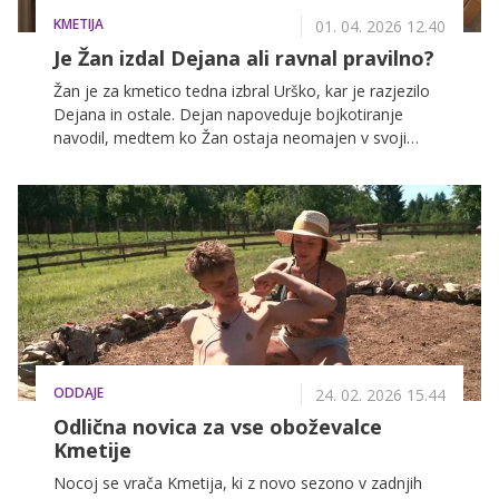
KMETIJA
01. 04. 2026 12.40
Je Žan izdal Dejana ali ravnal pravilno?
Žan je za kmetico tedna izbral Urško, kar je razjezilo
Dejana in ostale. Dejan napoveduje bojkotiranje
navodil, medtem ko Žan ostaja neomajen v svoji
odločitvi, kar še dodatno zaostruje napetosti.
ODDAJE
24. 02. 2026 15.44
Odlična novica za vse oboževalce
Kmetije
Nocoj se vrača Kmetija, ki z novo sezono v zadnjih