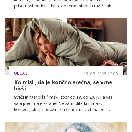
prisotnost antioksidantov v fermentiranih različicah
kot tudi tveganja, povezana z visoko vsebnostjo
natrija. Razkrivamo tudi prednosti domače priprave.
ODDAJE
18. 07. 2025 12.00
Ko misli, da je končno srečna, se vrne
bivši
Sveži in raznoliki filmski izbor od 18. do 20. julija vas
vabi pred male ekrane! Ne zamudite kriminalk,
komedij, akcij in družinskih filmov na treh najbolj
priljubljenih slovenskih televizijskih postajah: POP TV,
Kanal A in KINO.