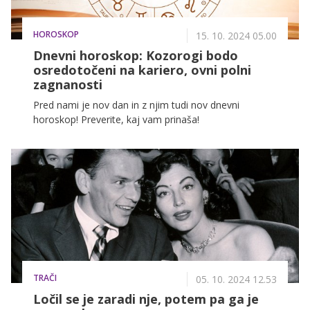
HOROSKOP
15. 10. 2024 05.00
Dnevni horoskop: Kozorogi bodo
osredotočeni na kariero, ovni polni
zagnanosti
Pred nami je nov dan in z njim tudi nov dnevni
horoskop! Preverite, kaj vam prinaša!
TRAČI
05. 10. 2024 12.53
Ločil se je zaradi nje, potem pa ga je