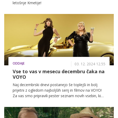
letošnje Kmetije!
ODDAJE
03. 12. 2024 12.55
Vse to vas v mesecu decembru čaka na
VOYO
Naj decembrski dnevi postanejo še toplejši in bolj
prijetni z ogledom najboljših serij in filmov na VOYO!
Za vas smo pripravili pester seznam novih vsebin, ki
bodo popestrile vaše zimske dni.