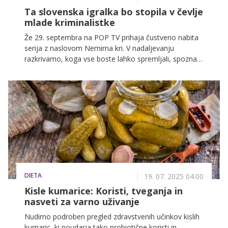
Ta slovenska igralka bo stopila v čevlje
mlade kriminalistke
Že 29. septembra na POP TV prihaja čustveno nabita
serija z naslovom Nemirna kri. V nadaljevanju
razkrivamo, koga vse boste lahko spremljali, spoznali
pa boste tudi vse zanimive like, katerih družba bo že
kmalu polnila vaše večere.
DIETA
19. 07. 2025 04.00
Kisle kumarice: Koristi, tveganja in
nasveti za varno uživanje
Nudimo podroben pregled zdravstvenih učinkov kislih
kumaric, ki poudarja tako probiotične koristi in