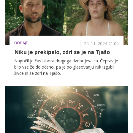
ODDAJE
25. 11. 2024 21.00
Niku je prekipelo, zdrl se je na Tjašo
Napočil je čas izbora drugega dvobojevalca. Čeprav je
bilo vse že določeno, pa je po glasovanju Nik izgubil
živce in se zdrl na Tjašo.