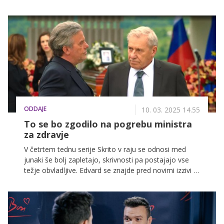
moški Hrvaške. Po številnih preizkušnjah sta srci
sanjskih moških osvojili Vanja Stanojević in Maida
Ribić (Maidi). Njuna pot do zmage ni bila lahka, saj sta
se morali soočiti s konkurenco, izzivi in iskanjem
resničnih čustev, a na koncu sta uspeli osvojiti
naklonjenost svojih izbrancev.
ODDAJE
10. 03. 2025 14.55
To se bo zgodilo na pogrebu ministra
za zdravje
V četrtem tednu serije Skrito v raju se odnosi med
junaki še bolj zapletajo, skrivnosti pa postajajo vse
težje obvladljive. Edvard se znajde pred novimi izzivi –
od političnih ponudb do nevarnih skrivnosti, ki jih
skriva Stanetov telefon. Bojan izkoristi vsako
priložnost, da bi se povzpel na družbeni lestvici,
medtem ko Mia s svojo radovednostjo ustvarja
napete trenutke med Laro in Markom. Med osebnimi