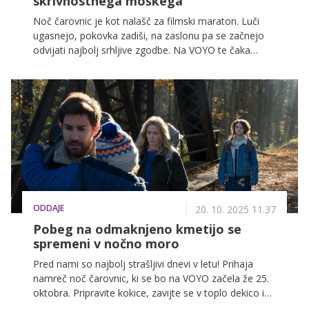
skrivnostnega moškega
Noč čarovnic je kot nalašč za filmski maraton. Luči
ugasnejo, pokovka zadiši, na zaslonu pa se začnejo
odvijati najbolj srhljive zgodbe. Na VOYO te čaka
bogata zbirka filmov za vse okuse, zaradi katerih te
ponoči zagotovo ne bo mikalo hoditi po temnih
hodnikih!
ODDAJE
20. 10. 2025 11.37
Pobeg na odmaknjeno kmetijo se
spremeni v nočno moro
Pred nami so najbolj strašljivi dnevi v letu! Prihaja
namreč noč čarovnic, ki se bo na VOYO začela že 25.
oktobra. Pripravite kokice, zavijte se v toplo dekico in
se potopite v srhljive filmske zgodbe