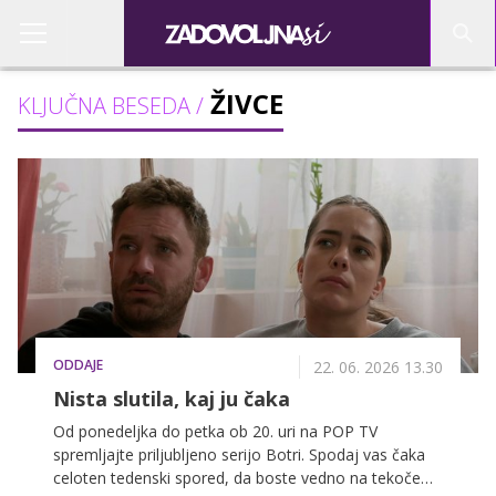
ŽIVCE
KLJUČNA BESEDA /
ODDAJE
22. 06. 2026 13.30
Nista slutila, kaj ju čaka
Od ponedeljka do petka ob 20. uri na POP TV
spremljajte priljubljeno serijo Botri. Spodaj vas čaka
celoten tedenski spored, da boste vedno na tekočem