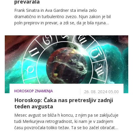
prevarala
Frank Sinatra in Ava Gardner sta imela zelo
dramatično in turbulentno zvezo. Njun zakon je bil
poln prepirov in prevar, a zdi se, da je bila njuna
ljubezen resnična.
HOROSKOP ZNAMENJA
26. 08. 2024 05.00
Horoskop: Čaka nas pretresljiv zadnji
teden avgusta
Mesec avgust se bliža h koncu, z njim pa se zaključuje
tudi Merkurjeva retrogradnost, ki nam je v zadnjem
času povzročala toliko težav. Ta se bo začel obračati