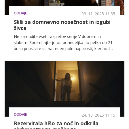
ODDAJE
03. 11. 2025 11.35
Sliši za domnevno nosečnost in izgubi
živce
Ne zamudite vseh razpletov serije V dobrem in
slabem. Spremljajte jo od ponedeljka do petka ob 21.
uri in pripravite se na teden poln napetosti, kjer bodo
bes, skrivnosti in nepričakovane nesreče preizkušale
vezi med liki.
ODDAJE
24. 10. 2025 11.15
Rezervirala hišo za noč in odkrila