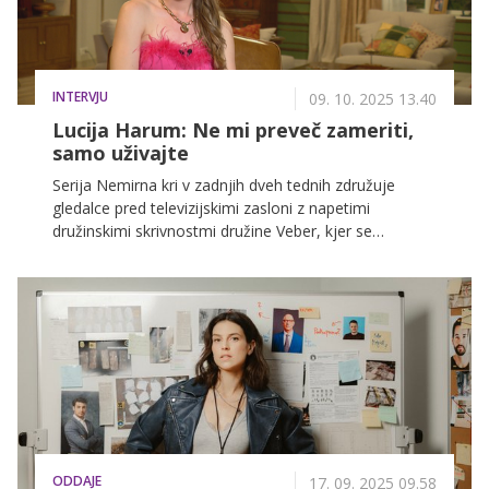
INTERVJU
09. 10. 2025 13.40
Lucija Harum: Ne mi preveč zameriti,
samo uživajte
Serija Nemirna kri v zadnjih dveh tednih združuje
gledalce pred televizijskimi zasloni z napetimi
družinskimi skrivnostmi družine Veber, kjer se
prepletajo ljubezen, izdaja in boj za moč. Razvajena
hči Petra in Olge, Diana Veber, se po letih bivanja v
Dubaju vrne na družinsko posestvo, njen prihod pa
ponovno obudi stare odnose in skrite napetosti. Z
Lucijo Harum smo se pogovarjali o vlogi razvajene
Diane, njenem značaju in izkušnji snemanja
priljubljene serije.
ODDAJE
17. 09. 2025 09.58