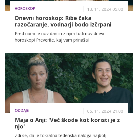
HOROSKOP
13. 11. 2024 05.00
Dnevni horoskop: Ribe čaka
razočaranje, vodnarji bodo izčrpani
Pred nami je nov dan in z njim tudi nov dnevni
horoskop! Preverite, kaj vam prinaša!
ODDAJE
05. 11. 2024 21.00
Maja o Anji: 'Več škode kot koristi je z
njo'
Zdi se, da je tokratna tedenska naloga najbolj