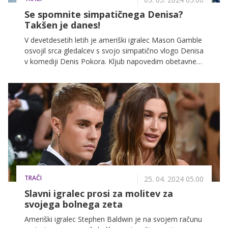
Se spomnite simpatičnega Denisa?
Takšen je danes!
V devetdesetih letih je ameriški igralec Mason Gamble
osvojil srca gledalcev s svojo simpatično vlogo Denisa
v komediji Denis Pokora. Kljub napovedim obetavne
filmske kariere se te niso uresničile, saj je 38-letni
Mason že več kot desetletje upokojen od igralskega
poklica in se posveča morski biologiji.
TRAČI
25. 04. 2024 05.00
Slavni igralec prosi za molitev za
svojega bolnega zeta
Ameriški igralec Stephen Baldwin je na svojem računu