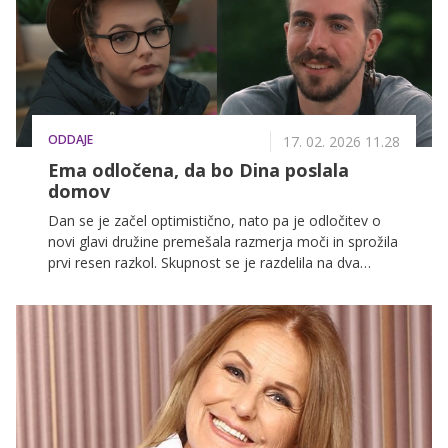
ODDAJE
17. 02. 2026 11.28
Ema odločena, da bo Dina poslala
domov
Dan se je začel optimistično, nato pa je odločitev o
novi glavi družine premešala razmerja moči in sprožila
prvi resen razkol. Skupnost se je razdelila na dva
tabora, napetosti pa so se stopnjevale tako v hiši kot
v hlevu.