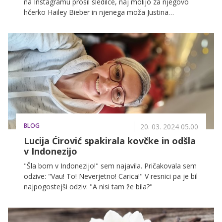
na Instagramu prosil sledilce, naj molijo za njegovo
hčerko Hailey Bieber in njenega moža Justina
Bieberja. To pa je dodatno zaskrbelo oboževalke
slavnega pevca, ki je pred dvema letoma odpovedal
svetovno turnejo zaradi Ramsay Huntovega
sindroma. Kljub temu pa se zdi, da se njegovo
zdravstveno stanje izboljšuje, saj smo ga letos že
videli na odru.
BLOG
20. 03. 2024 05.00
Lucija Ćirović spakirala kovčke in odšla
v Indonezijo
"Šla bom v Indonezijo!" sem najavila. Pričakovala sem
odzive: "Vau! To! Neverjetno! Carica!" V resnici pa je bil
najpogostejši odziv: "A nisi tam že bila?"