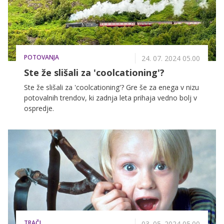
POTOVANJA
24. 07. 2024 05.00
Ste že slišali za 'coolcationing'?
Ste že slišali za 'coolcationing'? Gre še za enega v nizu
potovalnih trendov, ki zadnja leta prihaja vedno bolj v
ospredje.
TRAČI
03. 05. 2024 05.00