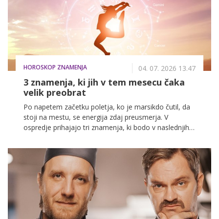
HOROSKOP ZNAMENJA
04. 07. 2026 13.47
3 znamenja, ki jih v tem mesecu čaka
velik preobrat
Po napetem začetku poletja, ko je marsikdo čutil, da
stoji na mestu, se energija zdaj preusmerja. V
ospredje prihajajo tri znamenja, ki bodo v naslednjih
tednih doživela preobrat – ne nujno dramatičen,
ampak tak, ki se čuti v vsakdanjih odločitvah, odnosih
in občutku, da se stvari končno premikajo.