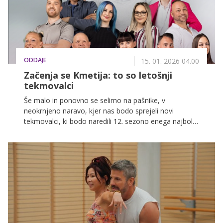
ODDAJE
15. 01. 2026 04.00
Začenja se Kmetija: to so letošnji
tekmovalci
Še malo in ponovno se selimo na pašnike, v
neokrnjeno naravo, kjer nas bodo sprejeli novi
tekmovalci, ki bodo naredili 12. sezono enega najbolj
priljubljenih šovov pri nas nepozabno. Pripravite se, 2.
februarja se na POP TV in VOYO začenja dogodivščina
te pomladi.