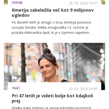
ODDAJE
29. 05. 2026 10.47
Kmetija zabeležila več kot 9 milijonov
ogledov
Po devetih letih je zmago v šovu Kmetija ponovno
osvojila ženska. Velika zmagovalka 12. sezone je
postala Aleksandra April, ki je v izjemno napetem
superfinalnem dvoboju premagala Jana Zoreta ter
domov odnesla glavno nagrado v vrednosti 50.000
evrov, laskavi naziv zmagovalke in priložnost za lepši
začetek.
TRAČI
22. 05. 2026 04.00
Pri 47 letih je videti bolje kot kdajkoli
prej
Igralka Katie Holmes je znova pritegnila pozornost