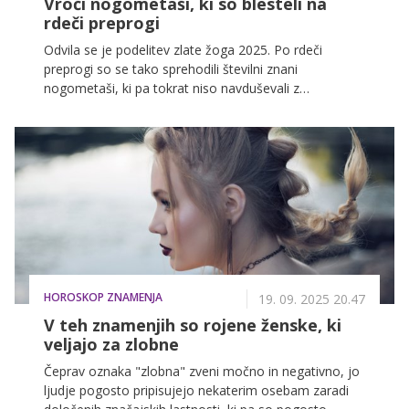
Vroči nogometaši, ki so blesteli na
rdeči preprogi
Odvila se je podelitev zlate žoga 2025. Po rdeči
preprogi so se tako sprehodili številni znani
nogometaši, ki pa tokrat niso navduševali z
nogometnimi triki, temveč s stilom. Preverite, kdo je
najbolj navdušil.
HOROSKOP ZNAMENJA
19. 09. 2025 20.47
V teh znamenjih so rojene ženske, ki
veljajo za zlobne
Čeprav oznaka "zlobna" zveni močno in negativno, jo
ljudje pogosto pripisujejo nekaterim osebam zaradi