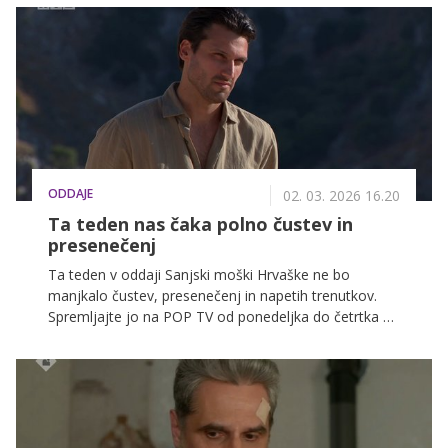
prinaša le svežih talentov, temveč tudi pomembne
spremembe v sami zasedbi oddaje. Obetajo se
novosti za žirantsko mizo, gledalci pa bodo spremljali
tudi povsem nov voditeljski par.
ODDAJE
02. 03. 2026 16.20
Ta teden nas čaka polno čustev in
presenečenj
Ta teden v oddaji Sanjski moški Hrvaške ne bo
manjkalo čustev, presenečenj in napetih trenutkov.
Spremljajte jo na POP TV od ponedeljka do četrtka ob
17.15, v nadaljevanju pa preverite, kaj prinaša ta
teden.