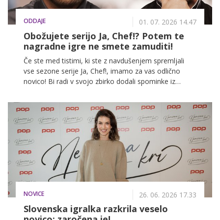
ODDAJE
01. 07. 2026 14.47
Obožujete serijo Ja, Chef!? Potem te
nagradne igre ne smete zamuditi!
Če ste med tistimi, ki ste z navdušenjem spremljali
vse sezone serije Ja, Chef!, imamo za vas odlično
novico! Bi radi v svojo zbirko dodali spominke iz
priljubljene serije? Zdaj imate enkratno priložnost, da
si zagotovite ekskluzivne nagrade. Sodelujte hitro in
enostavno prek naših uradnih profilov.
NOVICE
26. 06. 2026 17.33
Slovenska igralka razkrila veselo
novico: zaročena je!