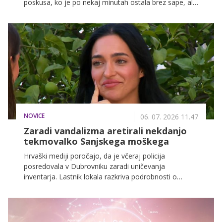
poskusa, ko je po nekaj minutah ostala brez sape, ali
pa pogleda tekače v parku in dobi občutek, da so oni
iz neke druge kategorije: bolj fit, bolj vzdržljivi, bolj
športni. Kot da obstaja neka nevidna meja, čez katero
moraš stopiti, preden se lahko poimenuješ tekačica.
NOVICE
06. 07. 2026 11.47
Zaradi vandalizma aretirali nekdanjo
tekmovalko Sanjskega moškega
Hrvaški mediji poročajo, da je včeraj policija
posredovala v Dubrovniku zaradi uničevanja
inventarja. Lastnik lokala razkriva podrobnosti o
izpadu znane Hrvatice, ki jo poznamo iz šova Sanjski
moški Hrvaške in finančni škodi.