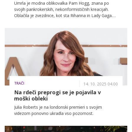
Umrla je modna oblikovalka Pam Hogg, znana po
svojih pankrokerskih, nekonformističnih kreacijah.
Oblačila je zvezdnice, kot sta Rihanna in Lady Gaga.
Kot je sporočila njena družina, je Hogg umrla v sredo.
Vzroka smrti niso sporočili.
TRAČI
14. 10. 2025 04.00
Na rdeči preprogi se je pojavila v
moški obleki
Julia Roberts je na londonski premieri s svojim
videzom ponovno ukradla vso pozornost.