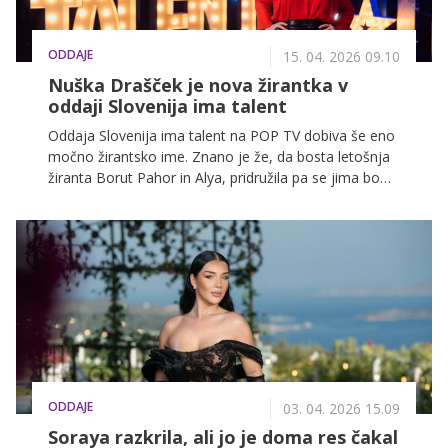
ODDAJE
15. 04. 2026 09.10
Nuška Drašček je nova žirantka v
oddaji Slovenija ima talent
Oddaja Slovenija ima talent na POP TV dobiva še eno
močno žirantsko ime. Znano je že, da bosta letošnja
žiranta Borut Pahor in Alya, pridružila pa se jima bo
Nuška Drašček, ena najvidnejših slovenskih vokalistk,
ki občinstvo že vrsto let navdušuje s svojim izjemnim
glasom, odrsko energijo in širokim glasbenim
razponom.
ODDAJE
03. 04. 2026 15.09
Soraya razkrila, ali jo je doma res čakal