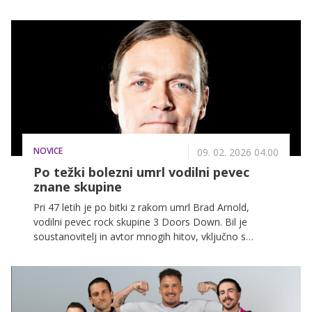
in energična tekmovalka je hitro pritegnila pozornost s
svojo pozitivno naravnanostjo in delavnostjo. Še pred
vstopom na posestvo smo ji zastavili nekaj vprašanj,
da jo pobližje spoznamo.
NOVICE
09. 02. 2026 04.00
Po težki bolezni umrl vodilni pevec
znane skupine
Pri 47 letih je po bitki z rakom umrl Brad Arnold,
vodilni pevec rock skupine 3 Doors Down. Bil je
soustanovitelj in avtor mnogih hitov, vključno s
"Kryptonite".