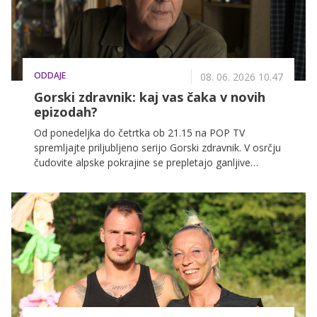
ODDAJE
08. 06. 2026 10.47
Gorski zdravnik: kaj vas čaka v novih
epizodah?
Od ponedeljka do četrtka ob 21.15 na POP TV
spremljajte priljubljeno serijo Gorski zdravnik. V osrčju
čudovite alpske pokrajine se prepletajo ganljive
življenjske zgodbe, ljubezenski zapleti in vsakodnevni
izzivi, s katerimi se sooča predani zdravnik Martin
Gruber. Ne zamudite novih epizod in razburljivega
dogajanja.