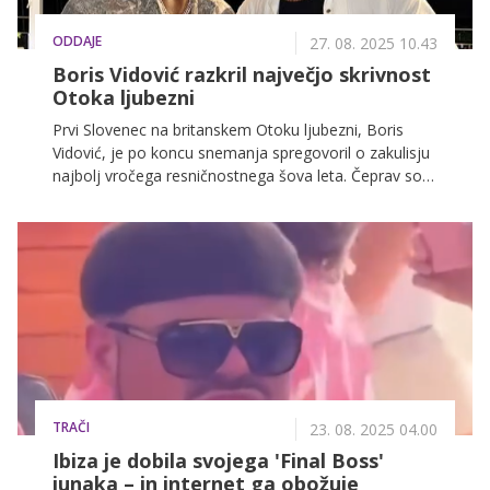
ODDAJE
27. 08. 2025 10.43
Boris Vidović razkril največjo skrivnost
Otoka ljubezni
Prvi Slovenec na britanskem Otoku ljubezni, Boris
Vidović, je po koncu snemanja spregovoril o zakulisju
najbolj vročega resničnostnega šova leta. Čeprav so
gledalci na VOYO spremljali ljubezenske drame,
poljube ob bazenu in iskrice med tekmovalci, Boris
razkriva, da je resničnost v vili precej drugačna, kot se
zdi na malih zaslonih.
TRAČI
23. 08. 2025 04.00
Ibiza je dobila svojega 'Final Boss'
junaka – in internet ga obožuje