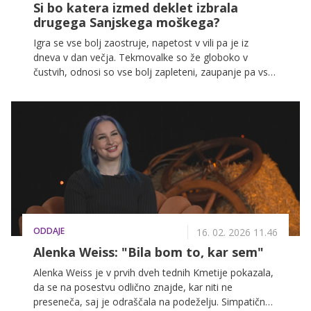
Si bo katera izmed deklet izbrala
drugega Sanjskega moškega?
Igra se vse bolj zaostruje, napetost v vili pa je iz
dneva v dan večja. Tekmovalke so že globoko v
čustvih, odnosi so vse bolj zapleteni, zaupanje pa vse
bolj krhko. Obetajo se nam preobrati, kakršnih do zdaj
še nismo videli. Preverite, kaj se bo zgodilo v današnji
epizodi.
ODDAJE
16. 02. 2026 11.46
Alenka Weiss: "Bila bom to, kar sem"
Alenka Weiss je v prvih dveh tednih Kmetije pokazala,
da se na posestvu odlično znajde, kar niti ne
preseneča, saj je odraščala na podeželju. Simpatična