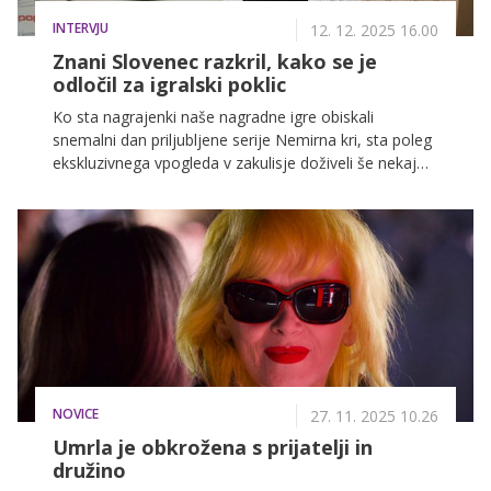
INTERVJU
12. 12. 2025 16.00
Znani Slovenec razkril, kako se je
odločil za igralski poklic
Ko sta nagrajenki naše nagradne igre obiskali
snemalni dan priljubljene serije Nemirna kri, sta poleg
ekskluzivnega vpogleda v zakulisje doživeli še nekaj
posebnega – osebni pogovor z igralcem Svitom
Stefanijo, ki v seriji igra lik Lukasa Novaka.
NOVICE
27. 11. 2025 10.26
Umrla je obkrožena s prijatelji in
družino