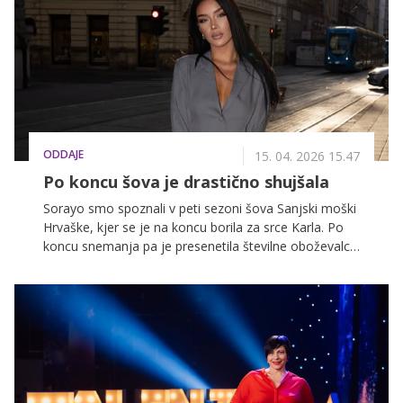
identitete, čustev in družbenih sporočil. Vabljeni k
branju njegove kolumne.
ODDAJE
15. 04. 2026 15.47
Po koncu šova je drastično shujšala
Sorayo smo spoznali v peti sezoni šova Sanjski moški
Hrvaške, kjer se je na koncu borila za srce Karla. Po
koncu snemanja pa je presenetila številne oboževalce
z opazno preobrazbo, saj je shujšala in pokazala
povsem novo, še bolj samozavestno podobo.