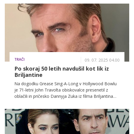
TRAČI
09. 07. 2025 04.00
Po skoraj 50 letih navdušil kot lik iz
Briljantine
Na dogodku Grease Sing-A-Long v Hollywood Bowlu
je 71-letni John Travolta obiskovalce presenetil z
oblačili in pričesko Dannyja Zuka iz filma Briljantina
(1978), s čimer je ikonično vlogo oživil po 47 letih.