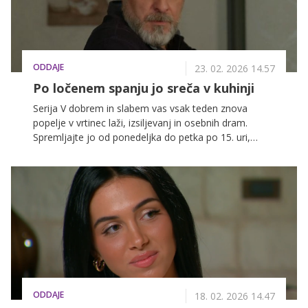
ODDAJE
23. 02. 2026 14.57
Po ločenem spanju jo sreča v kuhinji
Serija V dobrem in slabem vas vsak teden znova
popelje v vrtinec laži, izsiljevanj in osebnih dram.
Spremljajte jo od ponedeljka do petka po 15. uri,
spodaj pa preverite, kaj vse vas čaka v prihajajočem
tednu.
ODDAJE
18. 02. 2026 14.47