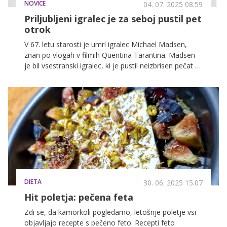
NOVICE
04. 07. 2025 08.59
Priljubljeni igralec je za seboj pustil pet
otrok
V 67. letu starosti je umrl igralec Michael Madsen,
znan po vlogah v filmih Quentina Tarantina. Madsen
je bil vsestranski igralec, ki je pustil neizbrisen pečat v
svetu filma in zabave.
DIETA
30. 06. 2025 15.07
Hit poletja: pečena feta
Zdi se, da kamorkoli pogledamo, letošnje poletje vsi
objavljajo recepte s pečeno feto. Recepti feto