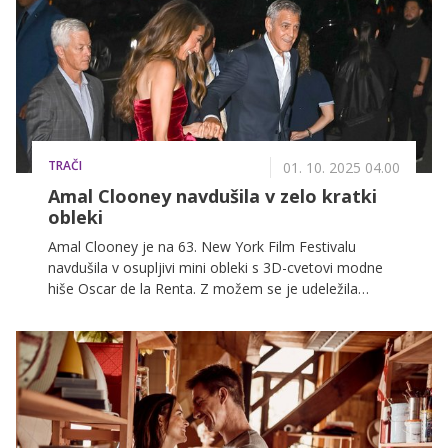
TRAČI
01. 10. 2025 04.00
Amal Clooney navdušila v zelo kratki
obleki
Amal Clooney je na 63. New York Film Festivalu
navdušila v osupljivi mini obleki s 3D-cvetovi modne
hiše Oscar de la Renta. Z možem se je udeležila
premiere filma Jay Kelly.