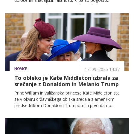
določenih značajskih lastnosti, ki pa so pogosto
napačno interpretirane. V nadaljevanju si lahko
preberete, kako nekateri ljudje vidijo določena
astrološka znamenja.
NOVICE
17. 09. 2025 14.37
To obleko je Kate Middleton izbrala za
srečanje z Donaldom in Melanio Trump
Princ William in valižanska princesa Kate Middleton sta
se v okviru državniškega obiska srečala z ameriškim
predsednikom Donaldom Trumpom in prvo damo
Melanio Trump. Srečali so se na gradu Windsor.