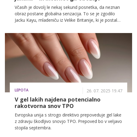
Včasih je dovolj le nekaj sekund posnetka, da neznan
obraz postane globalna senzacija. To se je zgodilo
Jacku Kayu, mladeniču iz Velike Britanije, ki je postal
znan kot "Ibiza Final Boss".
LEPOTA
26. 07. 2025 19.47
V gel lakih najdena potencialno
rakotvorna snov TPO
Evropska unija s strogo direktivo prepoveduje gel lake
z zdravju škodljivo snovjo TPO. Prepoved bo v veljavo
stopila septembra.