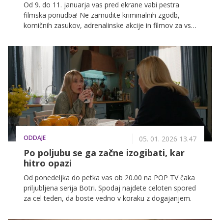
Od 9. do 11. januarja vas pred ekrane vabi pestra
filmska ponudba! Ne zamudite kriminalnih zgodb,
komičnih zasukov, adrenalinske akcije in filmov za vso
družino na POP TV, Kanalu A in KINO.
ODDAJE
05. 01. 2026 13.47
Po poljubu se ga začne izogibati, kar
hitro opazi
Od ponedeljka do petka vas ob 20.00 na POP TV čaka
priljubljena serija Botri. Spodaj najdete celoten spored
za cel teden, da boste vedno v koraku z dogajanjem.