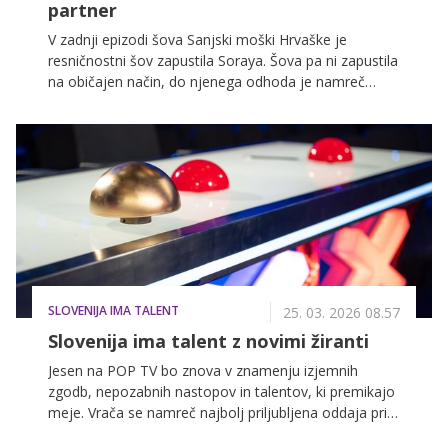
partner
V zadnji epizodi šova Sanjski moški Hrvaške je
resničnostni šov zapustila Soraya. Šova pa ni zapustila
na običajen način, do njenega odhoda je namreč
prišlo še pred samo podelitvijo vrtnic.
SLOVENIJA IMA TALENT
25. 03. 2026 08.57
Slovenija ima talent z novimi žiranti
Jesen na POP TV bo znova v znamenju izjemnih
zgodb, nepozabnih nastopov in talentov, ki premikajo
meje. Vrača se namreč najbolj priljubljena oddaja pri
nas, Slovenija ima talent. Nova, že 11. sezona, ne