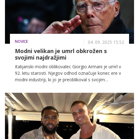
NOVICE
04. 09. 2025 15.52
Modni velikan je umrl obkrožen s
svojimi najdražjimi
Italijanski modni oblikovalec Giorgio Armani je umrl v
92. letu starosti. Njegov odhod označuje konec ere v
modni industriji, ki jo je preoblikoval s svojim
edinstvenim slogom.