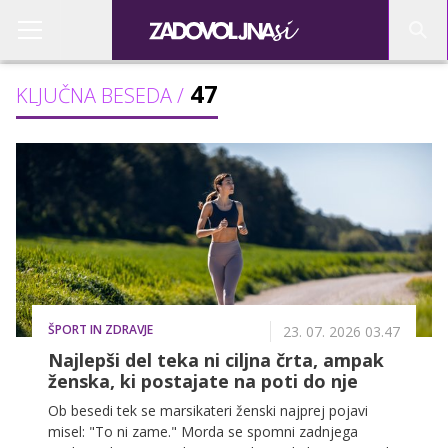
47
KLJUČNA BESEDA /
ŠPORT IN ZDRAVJE
23. 07. 2026 03.47
Najlepši del teka ni ciljna črta, ampak
ženska, ki postajate na poti do nje
Ob besedi tek se marsikateri ženski najprej pojavi
misel: "To ni zame." Morda se spomni zadnjega