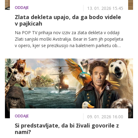
ODDAJE
13. 01. 2026 15.45
Zlata dekleta upajo, da ga bodo videle
v pajkicah
Na POP TV prihaja nov izziv za zlata dekleta v oddaji
Zlati sanjski moški Avstralija. Bear in Sam jih popeljeta
v opero, kjer se preizkusijo na baletnem parketu ob
korakih Labodjega jezera. Dogajanje se nato preseli
na romantični zmenek na križarki, kjer bo ena izmed
deklet dobila priložnost, da se Bearu resnično odpre.
ODDAJE
09. 01. 2026 16.00
Si predstavljate, da bi živali govorile z
nami?