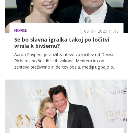
NOVICE
08. 07. 2025 11.15
Se bo slavna igralka takoj po ločitvi
vrnila k bivšemu?
Aaron Phypers je vložil zahtevo za ločitev od Denise
Richards po šestih letih zakona. Medtem ko on
zahteva preživnino in delitev posla, mediji ugibajo o
morebitnem ponovnem zbliževanju z bivšim možem
Charliejem Sheenom ...