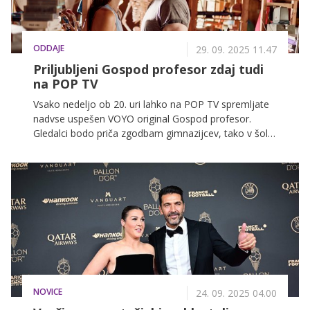
ODDAJE
29. 09. 2025 11.47
Priljubljeni Gospod profesor zdaj tudi
na POP TV
Vsako nedeljo ob 20. uri lahko na POP TV spremljate
nadvse uspešen VOYO original Gospod profesor.
Gledalci bodo priča zgodbam gimnazijcev, tako v šoli
kot doma. Spoznali boste profesorja Sama, ki z
razumevanjem in toplino pomaga dijakom
premagovati vsakdanje izzive.
NOVICE
24. 09. 2025 04.00