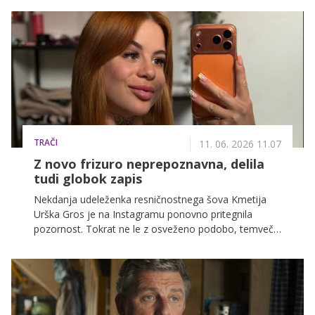
TRAČI
11. 06. 2026 11.07
Z novo frizuro neprepoznavna, delila
tudi globok zapis
Nekdanja udeleženka resničnostnega šova Kmetija
Urška Gros je na Instagramu ponovno pritegnila
pozornost. Tokrat ne le z osveženo podobo, temveč
tudi z zelo osebno izpovedjo, v kateri razkriva, da za
njo ni najlažje obdobje.