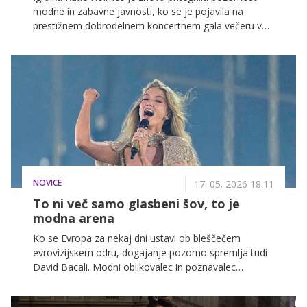
modne in zabavne javnosti, ko se je pojavila na
prestižnem dobrodelnem koncertnem gala večeru v
New Yorku v znameniti dvorani Carnegie Hall.
NOVICE
17. 05. 2026 18.11
To ni več samo glasbeni šov, to je
modna arena
Ko se Evropa za nekaj dni ustavi ob bleščečem
evrovizijskem odru, dogajanje pozorno spremlja tudi
David Bacali. Modni oblikovalec in poznavalec
odrskega izraza pravi, da Evrovizija že dolgo ni več
samo glasbeno tekmovanje, postala je prostor mode,