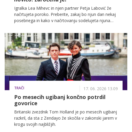
Igralka Lea Mihevc in njen partner Petja Labović že
načrtujeta poroko. Preberite, zakaj bo njun dan nekaj
posebnega in kako v načrtovanju sodelujeta njuna
otroka.
TRAČI
17. 06. 2026 13.09
Po mesecih ugibanj končno potrdil
govorice
Britanski zvezdnik Tom Holland je po mesecih ugibanj
razkril, da sta z Zendayo že skočila v zakonski jarem v
krogu svojih najbližjih.