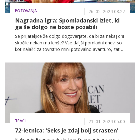
POTOVANJA
26. 02. 2024 08.27
Nagradna igra: Spomladanski izlet, ki
ga še dolgo ne boste pozabili
Se prijateljice že dolgo dogovarjate, da bi za nekaj dni
skočile nekam na lepše? Vse daljši pomladni dnevi so
kot nalašč za tovrstno mini potovalno avanturo, zato
smo pripravili nabor morebitnih zanimivih krajev za
odličen ženski 'road trip', prilagamo pa še seznam
stvari, ki nikakor ne smejo manjkati v vaših kovčkih.
TRAČI
21. 01. 2024 05.00
72-letnica: 'Seks je zdaj bolj strasten'
Nekdanje Bondovo dekle Jane Seymour je v zvezi z