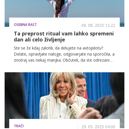
OSEBNA RAST
06. 08. 2025 12.22
Ta preprost ritual vam lahko spremeni
dan ali celo življenje
Ste se že kdaj zalotili, da delujete na avtopilotu?
Delate, opravljate naloge, odgovarjate na sporočila, a
znotraj vas nekaj manjka. Občutek, da ste odrezani
od sebe, od miru, od sreče. Nič ni nenavadnega, če se
občasno izgubite, pomembno pa je, da se znate tudi
vrniti nazaj. K sebi.
TRAČI
29. 05. 2025 04.00