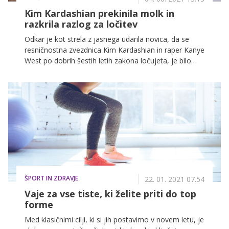
Kim Kardashian prekinila molk in
razkrila razlog za ločitev
Odkar je kot strela z jasnega udarila novica, da se
resničnostna zvezdnica Kim Kardashian in raper Kanye
West po dobrih šestih letih zakona ločujeta, je bilo
veliko ugibanj, kaj ju je razdvojilo. O tem je sedaj
spregovorila tudi Kim sama, ki je v finalni sezoni šova
V koraku z družino Kardashian prvič javno povedala
več o svojem propadlem zakonu.
ŠPORT IN ZDRAVJE
22. 01. 2021 07.54
Vaje za vse tiste, ki želite priti do top
forme
Med klasičnimi cilji, ki si jih postavimo v novem letu, je