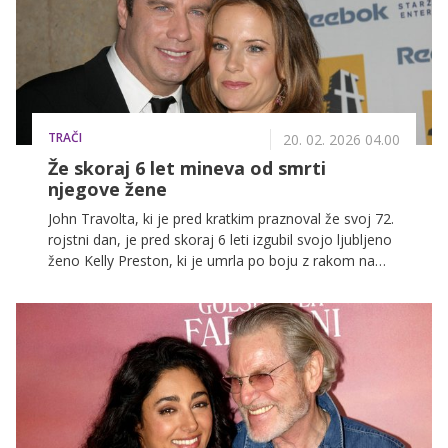
TRAČI
20. 02. 2026 04.00
Že skoraj 6 let mineva od smrti
njegove žene
John Travolta, ki je pred kratkim praznoval že svoj 72.
rojstni dan, je pred skoraj 6 leti izgubil svojo ljubljeno
ženo Kelly Preston, ki je umrla po boju z rakom na
dojkah. Skupaj sta imela 3 otroke, več o njuni zvezi pa
si lahko preberete v nadaljevanju.