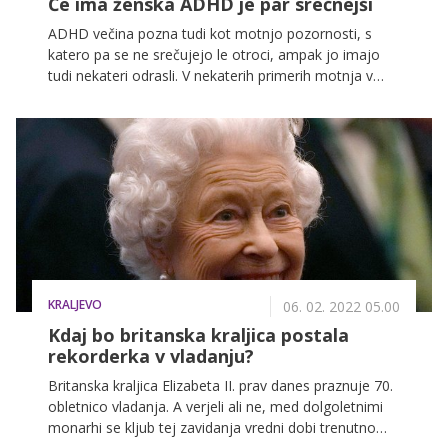
Če ima ženska ADHD je par srečnejši
ADHD večina pozna tudi kot motnjo pozornosti, s
katero pa se ne srečujejo le otroci, ampak jo imajo
tudi nekateri odrasli. V nekaterih primerih motnja v
odraslosti namreč ne izveni, saj številne študije
dokazujejo, da pri več kot polovici otrok z motnjo
pozornosti, le-ta vztraja tudi v odrasli dobi.
KRALJEVO
06. 02. 2022 05.00
Kdaj bo britanska kraljica postala
rekorderka v vladanju?
Britanska kraljica Elizabeta II. prav danes praznuje 70.
obletnico vladanja. A verjeli ali ne, med dolgoletnimi
monarhi se kljub tej zavidanja vredni dobi trenutno