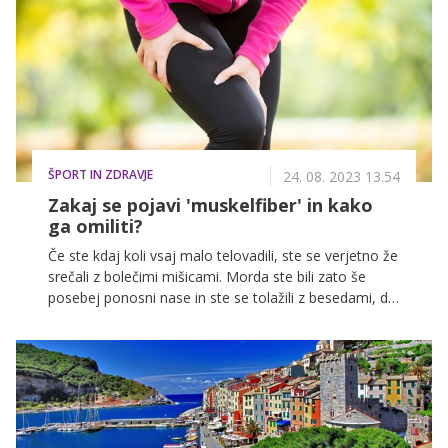
ŠPORT IN ZDRAVJE
24. 08. 2023 13.54
Zakaj se pojavi 'muskelfiber' in kako
ga omiliti?
Če ste kdaj koli vsaj malo telovadili, ste se verjetno že
srečali z bolečimi mišicami. Morda ste bili zato še
posebej ponosni nase in ste se tolažili z besedami, da
je za vami dober trening in pač ni uspeha ter učinka
brez trdega truda. Delno ste imeli prav. Zakaj se sploh
pojavi 'muskelfiber', kako ga lahko preprečite in ali se
je z bolečimi mišicami pametno izogibati aktivnosti, je
razložila osebna trenerka in specialistka športne
prehrane Alenka Zakojč.