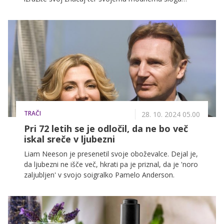
dodate še piko na i. Dober vtis pa lahko naredite tudi z
darilom - podarite parfum. Kako izbrati parfum glede
na svojo osebnost oziroma osebnost obdarovanke,
izveste v nadaljevanju.
TRAČI
28. 10. 2024 05.00
Pri 72 letih se je odločil, da ne bo več
iskal sreče v ljubezni
Liam Neeson je presenetil svoje oboževalce. Dejal je,
da ljubezni ne išče več, hkrati pa je priznal, da je 'noro
zaljubljen' v svojo soigralko Pamelo Anderson.