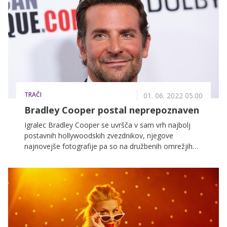
vašega naslednjega obroka še nekaj ur, ne bi posegle
po njih, v nadaljevanju razkrivamo sedem prigrizkov z
visok deležem proteinov.
TRAČI
01. 06. 2022 05.00
Bradley Cooper postal neprepoznaven
Igralec Bradley Cooper se uvršča v sam vrh najbolj
postavnih hollywoodskih zvezdnikov, njegove
najnovejše fotografije pa so na družbenih omrežjih
dvignile kar nekaj prahu. Na njih je namreč povsem
neprepoznaven.