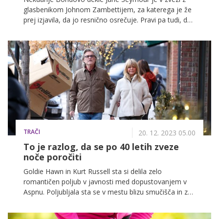
glasbenikom Johnom Zambettijem, za katerega je že
prej izjavila, da jo resnično osrečuje. Pravi pa tudi, da
ima zdaj več izkušenj, zato so tudi njeni spolni odnosi
boljši kot v mladosti.
TRAČI
20. 12. 2023 05.00
To je razlog, da se po 40 letih zveze
noče poročiti
Goldie Hawn in Kurt Russell sta si delila zelo
romantičen poljub v javnosti med dopustovanjem v
Aspnu. Poljubljala sta se v mestu blizu smučišča in zdi
se, da ju kljub temu, da sta skupaj že 40 let, čakajo še
zelo romantični božični prazniki!