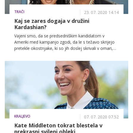
TRAČI
23. 07. 2020 14.14
Kaj se zares dogaja v družini
Kardashian?
Vajeni smo, da se predsedniškim kandidatom v
Ameriki med kampanjo zgodi, da le s težavo skrijejo
pretekle okostnjake, ki so jih doslej skrivali v omari,
manj pogosto pa je, da po sebi udarja kar kandidat
sam. Prav to pa že od vložitve kandidature dela Kanye
West, sicer znani raper in mož Kim Kardashian, ki je v
le nekaj dneh postregel s številnimi šokantnimi
izjavami. Zdaj se je prvič odzvala tudi njegova žena.
KRALJEVO
07. 07. 2020 07.52
Kate Middleton tokrat blestela v
prekrasni svileni obleki