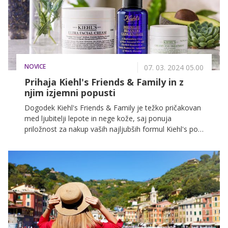
NOVICE
07. 03. 2024 05.00
Prihaja Kiehl's Friends & Family in z
njim izjemni popusti
Dogodek Kiehl's Friends & Family je težko pričakovan
med ljubitelji lepote in nege kože, saj ponuja
priložnost za nakup vaših najljubših formul Kiehl's po
ugodnejših cenah.