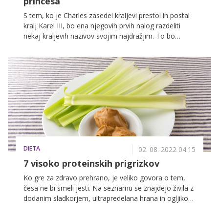
princesa
S tem, ko je Charles zasedel kraljevi prestol in postal
kralj Karel III, bo ena njegovih prvih nalog razdeliti
nekaj kraljevih nazivov svojim najdražjim. To bo
pomenilo tudi veliko spremembo za princeso
Charlotte.
DIETA
02. 08. 2022 04.15
7 visoko proteinskih prigrizkov
Ko gre za zdravo prehrano, je veliko govora o tem,
česa ne bi smeli jesti. Na seznamu se znajdejo živila z
dodanim sladkorjem, ultrapredelana hrana in ogljikovi
hidrati, ki se prebavijo tako hitro, da dvignejo krvni
sladkor. Da v trenutkih, ko vas popade lakota in je do