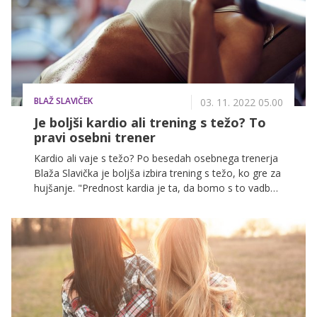
BLAŽ SLAVIČEK
03. 11. 2022 05.00
Je boljši kardio ali trening s težo? To
pravi osebni trener
Kardio ali vaje s težo? Po besedah osebnega trenerja
Blaža Slavička je boljša izbira trening s težo, ko gre za
hujšanje. "Prednost kardia je ta, da bomo s to vadbo
v eni uri porabili več kalorij kot s treningom s težo.
Vendar dolgoročno to ne bo boljša izbira, in kadar se
pogovarjamo o hujšanju in zdravem načinu življenja,
moramo vedno gledati dolgoročno," pravi in dodaja,
da je ena glavnih prednosti treninga s težo grajenje
mišične mase.