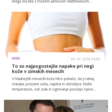
dolga sta bila z možem Jamesom Matthewsom
prisiljena prodati družinsko kmetijo Bucklebury Farm.
KOŽA
04. 03. 2026 04.00
To so najpogostejše napake pri negi
kože v zimskih mesecih
V hladnejših mesecih koža hitro pokaže, da ji nekaj
manjka; postane suha, napeta in občutljiva. Nizke
temperature, suh zrak in ogrevanje porušijo njeno
ravnovesje, zato običajna nega pogosto ne zadostuje
več. Prav zato v tem obdobju pogosteje posegamo
po rešitvah, ki koži pomagajo ohraniti udobje in zdrav
videz.