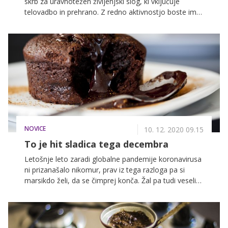
skrb za uravnotežen življenjski slog, ki vključuje
telovadbo in prehrano. Z redno aktivnostjo boste imeli
več energije, lažje boste vzdrževali telesno težo,
povečali ali ohranili mišično maso, zmanjšali tveganje
za razvoj nekaterih bolezni in še bi lahko naštevali, saj
je pozitivnih učinkov res veliko. Zavedamo se, da je po
daljšem premoru težko spet ujeti ritem in začeti s
telovadbo, ampak ne dvomimo, da vam ne bi uspelo.
Najtežji so začetki, vendar že po 21 dneh redne
aktivnosti bo postala vaša rutina.
NOVICE
10. 12. 2020 09.15
To je hit sladica tega decembra
Letošnje leto zaradi globalne pandemije koronavirusa
ni prizanašalo nikomur, prav iz tega razloga pa si
marsikdo želi, da se čimprej konča. Žal pa tudi veseli
december letos ne bo tako vesel ... razen če si
takšnega ustvarimo sami. Nič nenavadnega ni
dejstvo, da je čokolada eno izmed najbolj prodajanih
živil na svetu, saj nemudoma dvigne razpoloženje, s