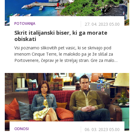
POTOVANJA
27. 04. 2023 05.00
Skrit italijanski biser, ki ga morate
obiskati
Vsi poznamo slikovitih pet vasic, ki se skrivajo pod
imenom Cinque Terre, le malokdo pa je že slišal za
Portovenere, čeprav je le streljaj stran. Gre za malo
srednjeveško mestece v Liguriji, ki je kljub statusu
Unescove svetovne dediščine in najlepši lokaciji v
romantičnem zalivu pesnikov med številnimi turisti, ki
se zgrinjajo v bolj znane Cinque Terre, pogosto po
krivici prezrto. Če spadate med tiste, ki se raje
izognejo obleganim turističnim destinacijam, je
Portovenere odlična izbira za obisk v vseh letnih časih.
ODNOSI
06. 03. 2023 05.00