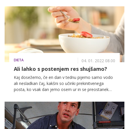
uvršča šele na četrto mesto. In kdaj bo Elizabeta II.
postala rekorderka v najdaljšem vladanju?
DIETA
04. 01. 2022 08.00
Ali lahko s postenjem res shujšamo?
Kaj dosežemo, če en dan v tednu pijemo samo vodo
ali nesladkan čaj, kakšni so učinki prekinitvenega
posta, ko vsak dan jemo osem ur in se preostanek
dneva postimo in kakšne so posledice omejitev, ko se
recimo po pustu odločimo za 40-dnevno odrekanje
sladkarijam, ogljikovim hidratom ali alkoholu?
Odgovarja certificirana prehranska svetovalka Vlatka
Bartolić Iori, ki tudi svetuje, kako se pripraviti na post
in kako izbrati pravilno obliko zase. Preverite!