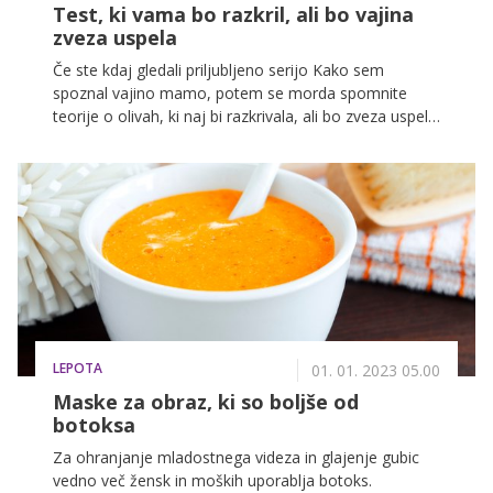
Test, ki vama bo razkril, ali bo vajina
zveza uspela
Če ste kdaj gledali priljubljeno serijo Kako sem
spoznal vajino mamo, potem se morda spomnite
teorije o olivah, ki naj bi razkrivala, ali bo zveza uspela
ali ne. Teorija je v zadnjem času postala vroča tema
na družbenem omrežju TikTok, v nadaljevanju pa
razkrivamo, za kaj točno gre!
LEPOTA
01. 01. 2023 05.00
Maske za obraz, ki so boljše od
botoksa
Za ohranjanje mladostnega videza in glajenje gubic
vedno več žensk in moških uporablja botoks.