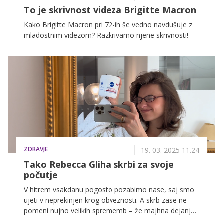
To je skrivnost videza Brigitte Macron
Kako Brigitte Macron pri 72-ih še vedno navdušuje z
mladostnim videzom? Razkrivamo njene skrivnosti!
ZDRAVJE
19. 03. 2025 11.24
Tako Rebecca Gliha skrbi za svoje
počutje
V hitrem vsakdanu pogosto pozabimo nase, saj smo
ujeti v neprekinjen krog obveznosti. A skrb zase ne
pomeni nujno velikih sprememb – že majhna dejanja,
kot so nekaj minut tišine ob jutranji kavi, sprehod v