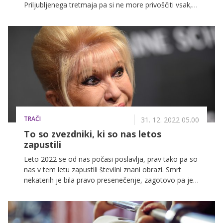
Priljubljenega tretmaja pa si ne more privoščiti vsak,
kar pa ne pomeni, da je situacija brezupna. Obstajajo
namreč naravne sestavine, ki jih lahko najdemo v
vsaki kuhinji in delujejo kot naravni botoks.
TRAČI
31. 12. 2022 05.00
To so zvezdniki, ki so nas letos
zapustili
Leto 2022 se od nas počasi poslavlja, prav tako pa so
nas v tem letu zapustili številni znani obrazi. Smrt
nekaterih je bila pravo presenečenje, zagotovo pa je
svet najbolj pretresla smrt britanske kraljice Elizabete
II. v septembru.