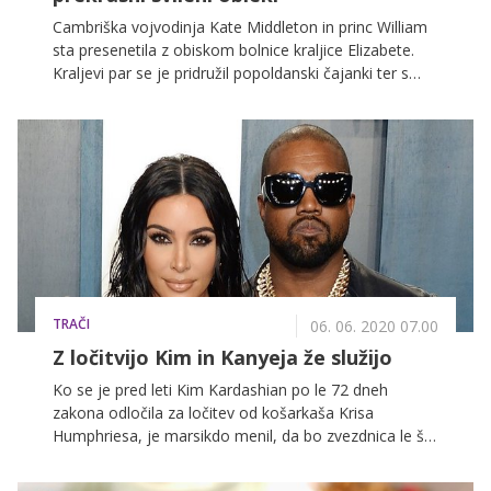
Cambriška vojvodinja Kate Middleton in princ William
sta presenetila z obiskom bolnice kraljice Elizabete.
Kraljevi par se je pridružil popoldanski čajanki ter s
tem obeležil 72. rojstni dan britanskega državnega
zdravstvenega sistema. S tem sta se Kate in prince
William poklonila celotnemu zdravstvenemu osebju,
vojvodinja pa je kot vedno, tudi za to posebno
priložnost izbrala prekrasno obleko.
TRAČI
06. 06. 2020 07.00
Z ločitvijo Kim in Kanyeja že služijo
Ko se je pred leti Kim Kardashian po le 72 dneh
zakona odločila za ločitev od košarkaša Krisa
Humphriesa, je marsikdo menil, da bo zvezdnica le še
ena v dolgi vrsti tistih, ki skačejo iz zakona v zakon. A
raper Kanye West je to spremenil; dobivati sta se