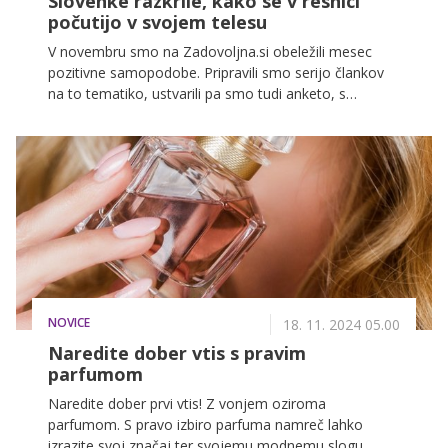
Slovenke razkrile, kako se v resnici
počutijo v svojem telesu
V novembru smo na Zadovoljna.si obeležili mesec
pozitivne samopodobe. Pripravili smo serijo člankov
na to tematiko, ustvarili pa smo tudi anketo, s
pomočjo katere smo poskušali ugotoviti, kako dobro
se Slovenke in Slovenci počutijo v svojem telesu.
NOVICE
18. 11. 2024 05.00
Naredite dober vtis s pravim
parfumom
Naredite dober prvi vtis! Z vonjem oziroma
parfumom. S pravo izbiro parfuma namreč lahko
izrazite svoj značaj ter svojemu modnemu slogu