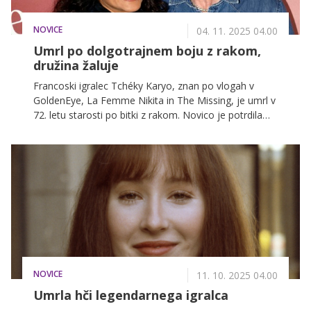
NOVICE
04. 11. 2025 04.00
Umrl po dolgotrajnem boju z rakom,
družina žaluje
Francoski igralec Tchéky Karyo, znan po vlogah v
GoldenEye, La Femme Nikita in The Missing, je umrl v
72. letu starosti po bitki z rakom. Novico je potrdila
njegova družina.
NOVICE
11. 10. 2025 04.00
Umrla hči legendarnega igralca