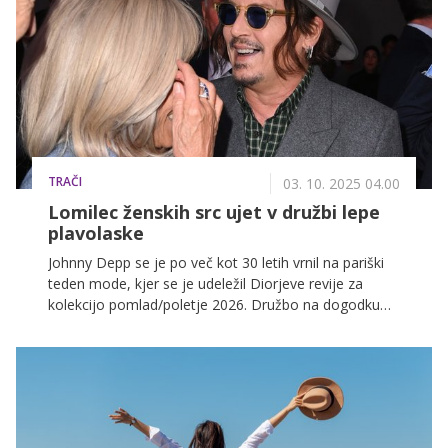
TRAČI
03. 10. 2025 04.00
Lomilec ženskih src ujet v družbi lepe
plavolaske
Johnny Depp se je po več kot 30 letih vrnil na pariški
teden mode, kjer se je udeležil Diorjeve revije za
kolekcijo pomlad/poletje 2026. Družbo na dogodku
mu je delala francoska prva dama Brigitte Macron.