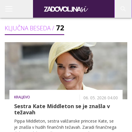
72
KLJUČNA BESEDA /
KRALJEVO
06. 05. 2026 04.00
Sestra Kate Middleton se je znašla v
težavah
Pippa Middleton, sestra valižanske princese Kate, se
je znašla v hudih finančnih težavah. Zaradi finančnega