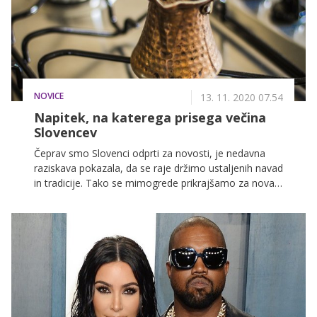
hit sladico tega decembra pa se boste lahko brez
slabe vesti sladkali vsi. Poznamo jo že od lani, zdaj pa
navdušuje z novimi okusi, novo podobo in novim
imenom.
NOVICE
13. 11. 2020 07.54
Napitek, na katerega prisega večina
Slovencev
Čeprav smo Slovenci odprti za novosti, je nedavna
raziskava pokazala, da se raje držimo ustaljenih navad
in tradicije. Tako se mimogrede prikrajšamo za nova
doživetja, izkušnje in prijetna presenečenja v življenju.