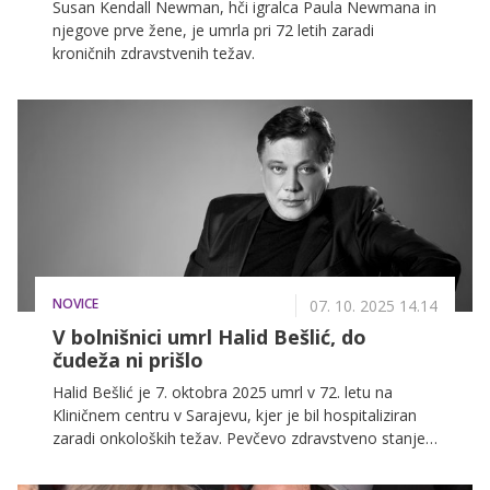
Susan Kendall Newman, hči igralca Paula Newmana in
njegove prve žene, je umrla pri 72 letih zaradi
kroničnih zdravstvenih težav.
NOVICE
07. 10. 2025 14.14
V bolnišnici umrl Halid Bešlić, do
čudeža ni prišlo
Halid Bešlić je 7. oktobra 2025 umrl v 72. letu na
Kliničnem centru v Sarajevu, kjer je bil hospitaliziran
zaradi onkoloških težav. Pevčevo zdravstveno stanje
se je poslabšalo po koncertu v Banja Luki.