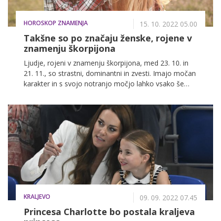
HOROSKOP ZNAMENJA
15. 10. 2022 05.00
Takšne so po značaju ženske, rojene v
znamenju škorpijona
Ljudje, rojeni v znamenju škorpijona, med 23. 10. in
21. 11., so strastni, dominantni in zvesti. Imajo močan
karakter in s svojo notranjo močjo lahko vsako še
tako negativno situacijo spremenijo v pozitivno.
KRALJEVO
09. 09. 2022 07.45
Princesa Charlotte bo postala kraljeva