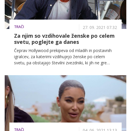
TRAČI
27. 09. 2021 07.32
Za njim so vzdihovale ženske po celem
svetu, poglejte ga danes
Čeprav Hollywood prekipeva od mladih in postavnih
igralcev, za katerimi vzdihujejo ženske po celem
svetu, pa obstajajo številni zvezdniki, ki jih ne gre
odpisati, čeprav so dve desetletji starejši. Brad Pitt,
George Clooney, Keanu Revees, Richard Gere, Tom
Cruise in Chris Noth je le nekaj največjih
hollywoodskih šarmerjem, ki kljub letom še vedno
lomijo ženska srca.
TRAČI
04. 06. 2021 13.13