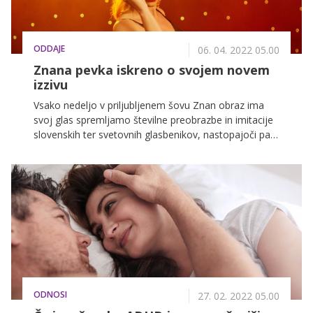
ODDAJE
06. 04. 2022 05.00
Znana pevka iskreno o svojem novem
izzivu
Vsako nedeljo v priljubljenem šovu Znan obraz ima
svoj glas spremljamo številne preobrazbe in imitacije
slovenskih ter svetovnih glasbenikov, nastopajoči pa
že od začetka niso skrivali, da si nekaterih preobrazb
preprosto ne želijo. To nam je v ekskluzivnem
pogovoru pred začetkom šova zaupala tudi Martina
Majerle, a ji je zvezdniška ruleta namenila prav to.
ODNOSI
27. 02. 2022 05.00