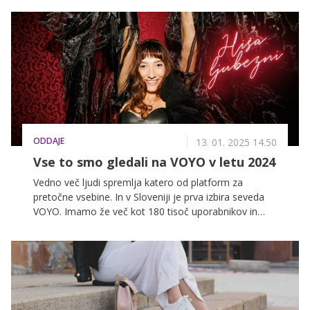
naravi ali omejevanje časa pred zasloni, lahko vplivajo
na naše počutje. Slovenska vplivnica Rebecca Gliha se
tega dobro zaveda in v videu razkriva, kako tudi v
najbolj stresnih tednih najde čas zase ter s
preprostimi koraki poskrbi za svoje dobro počutje.
ODDAJE
13. 01. 2025 14.50
Vse to smo gledali na VOYO v letu 2024
Vedno več ljudi spremlja katero od platform za
pretočne vsebine. In v Sloveniji je prva izbira seveda
VOYO. Imamo že več kot 180 tisoč uporabnikov in
uporabnic, ki so v letu 2024 pogledali več kot 48
milijonov minut vsebin, VOYO originali pa še naprej
premikajo meje. Zabeležili so namreč več kot 13,7
milijonov ogledov. Zmagovalec je seveda Ja, Chef!, pa
tudi Hiša ljubezni je pustila strasten pečat. Kaj vse
smo še ponudili v letu 2024?