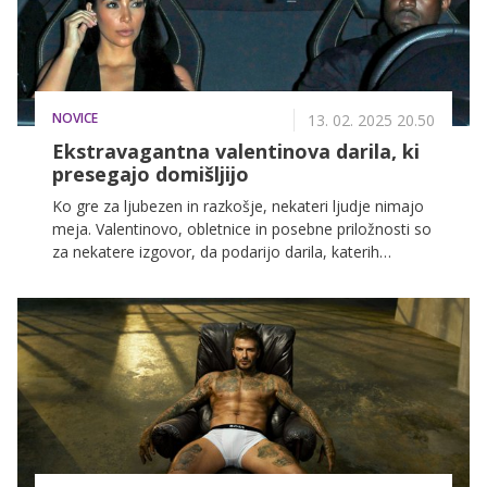
NOVICE
13. 02. 2025 20.50
Ekstravagantna valentinova darila, ki
presegajo domišljijo
Ko gre za ljubezen in razkošje, nekateri ljudje nimajo
meja. Valentinovo, obletnice in posebne priložnosti so
za nekatere izgovor, da podarijo darila, katerih
vrednost presega domišljijo večine smrtnikov.
Oglejmo si nekaj najbolj absurdno dragih daril.