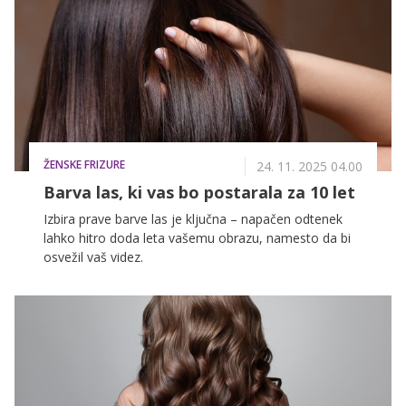
izbira za nepozaben filmski večer.
ŽENSKE FRIZURE
24. 11. 2025 04.00
Barva las, ki vas bo postarala za 10 let
Izbira prave barve las je ključna – napačen odtenek
lahko hitro doda leta vašemu obrazu, namesto da bi
osvežil vaš videz.