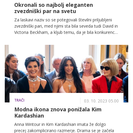
Okronali so najbolj eleganten
zvezdniški par na svetu
Za laskavi naziv so se potegovali številni priljubljeni
zvezdniški pari, med njimi sta bila seveda tudi David in
Victoria Beckham, a kljub temu, da je bila konkurenca
precej huda, je bil zmagovalec lahko na koncu samo
eden.
TRAČI
03. 10. 2023 05.00
Modna ikona znova ponižala Kim
Kardashian
Anna Wintour in Kim Kardashian imata že dolgo
precej zakomplicirano razmerje. Drama se je začela