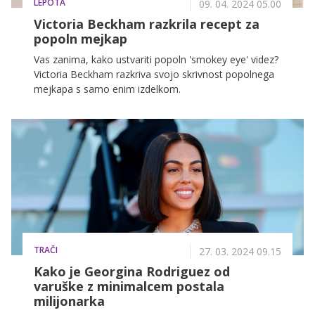
LEPOTA
09. 04. 2024 05.00
Victoria Beckham razkrila recept za
popoln mejkap
Vas zanima, kako ustvariti popoln 'smokey eye' videz?
Victoria Beckham razkriva svojo skrivnost popolnega
mejkapa s samo enim izdelkom.
TRAČI
27. 03. 2024 09.15
Kako je Georgina Rodriguez od
varuške z minimalcem postala
milijonarka