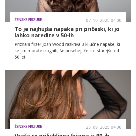
ŽENSKE FRIZURE
07. 10. 2025 04.00
To je najhujša napaka pri pričeski, ki jo
lahko naredite v 50-ih
Priznani frizer Josh Wood razkriva 3 ključne napake, ki
se jim morate izogniti, še posebej, če ste starejše od
50 let.
ŽENSKE FRIZURE
25. 08. 2025 04.00
Vrača se priljubljena frizura iz 90-ih