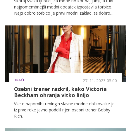
Skoraj vsaka ljubiteljica mode bo kot najljubši, a tudi
najpomembnejši modni dodatek izpostavila torbico.
Najti dobro torbico je pravi modni zaklad, ta dobro
izbrani modni dodatek pa zmore 'povzdigniti' prav
vsako kombinacijo.
TRAČI
27. 11. 2023 05.00
Osebni trener razkril, kako Victoria
Beckham ohranja vitko linijo
Vse o napornih treningih slavne modne oblikovalke je
iz prve roke javno podelil njen osebni trener Bobby
Rich.