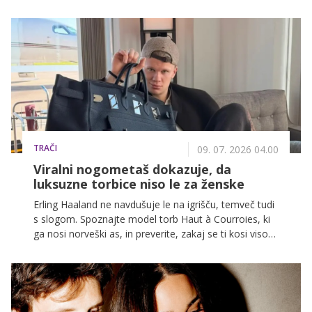
Beckham, katere odziv med tekmo je postal viralen,
mož David Beckham pa se ob tem ni mogel upreti
zbadljivki.
TRAČI
09. 07. 2026 04.00
Viralni nogometaš dokazuje, da
luksuzne torbice niso le za ženske
Erling Haaland ne navdušuje le na igrišču, temveč tudi
s slogom. Spoznajte model torb Haut à Courroies, ki
ga nosi norveški as, in preverite, zakaj se ti kosi visoke
mode vse pogosteje pojavljajo kot statusni simbol
med vrhunskimi nogometaši.