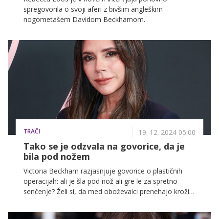
spregovorila o svoji aferi z bivšim angleškim
nogometašem Davidom Beckhamom.
TRAČI
19. 12. 2024 05.00
Tako se je odzvala na govorice, da je
bila pod nožem
Victoria Beckham razjasnjuje govorice o plastičnih
operacijah: ali je šla pod nož ali gre le za spretno
senčenje? Želi si, da med oboževalci prenehajo krožiti
lažne domneve.