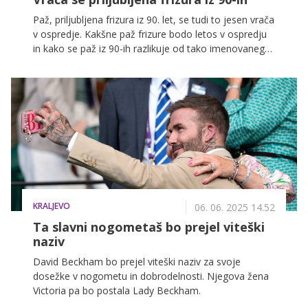
Paž, priljubljena frizura iz 90. let, se tudi to jesen vrača
v ospredje. Kakšne paž frizure bodo letos v ospredju
in kako se paž iz 90-ih razlikuje od tako imenovanega
standardnega paža? Vse to in še več izveste v
nadaljevanju.
KRALJEVO
06. 06. 2025 14.52
Ta slavni nogometaš bo prejel viteški
naziv
David Beckham bo prejel viteški naziv za svoje
dosežke v nogometu in dobrodelnosti. Njegova žena
Victoria pa bo postala Lady Beckham.