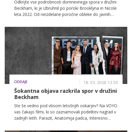
Odkrijte vse podrobnosti domnevnega spora v družini
Beckham, ki je izbruhnil po poroki Brooklyna in Nicole
leta 2022. Od neizdelane poročne obleke do javnih
obtožb o medijskih manipulacijah ...
ODDAJE
18. 03. 2026 13.50
Šokantna objava razkrila spor v družini
Beckham
Ste še vedno pod vtisom letošnjih oskarjev? Na VOYO
vas čakajo filmi, ki so zaznamovali podelitev nagrad v
zadnjih letih. Parazit, Anatomija padca, Interesno
območje, Substanca, Vse povsod naenkrat, Capote,
Punčka za milijon dolarjev in številni drugi so popolna