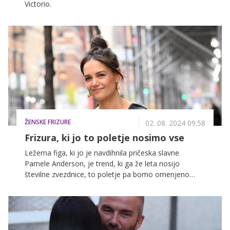
Victorio.
ŽENSKE FRIZURE
02. 08. 2024 09.58
Frizura, ki jo to poletje nosimo vse
Ležerna figa, ki jo je navdihnila pričeska slavne
Pamele Anderson, je trend, ki ga že leta nosijo
številne zvezdnice, to poletje pa bomo omenjeno
pričesko, imenovano 'pam', nosile tudi me.