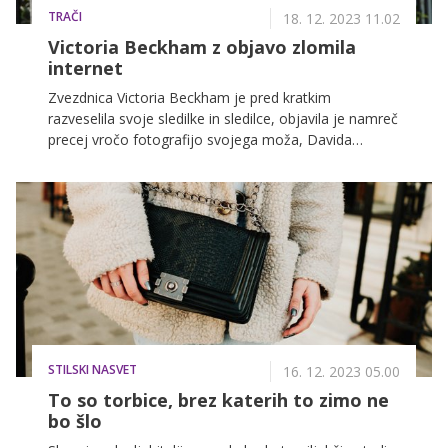
TRAČI
18. 12. 2023 11.02
Victoria Beckham z objavo zlomila
internet
Zvezdnica Victoria Beckham je pred kratkim
razveselila svoje sledilke in sledilce, objavila je namreč
precej vročo fotografijo svojega moža, Davida
Beckhama.
STILSKI NASVET
16. 12. 2023 05.00
To so torbice, brez katerih to zimo ne
bo šlo