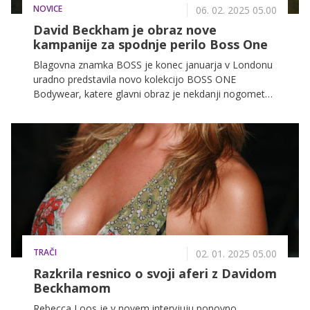
NOVICE
06. 02. 2025 05.00
David Beckham je obraz nove
kampanije za spodnje perilo Boss One
Blagovna znamka BOSS je konec januarja v Londonu
uradno predstavila novo kolekcijo BOSS ONE
Bodywear, katere glavni obraz je nekdanji nogometaš
David Beckham.
TRAČI
02. 01. 2025 05.00
Razkrila resnico o svoji aferi z Davidom
Beckhamom
Rebecca Loos je v novem intervjuju ponovno