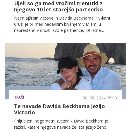
Ujeli so ga med vročimi trenutki z
njegovo 10 let starejšo partnerko
Najmlajši sin Victorie in Davida Beckhama, 19-letni
Cruz, je bil med nedavnim bivanjem v Miamiju
neprestano v družbi svoje partnerice, 29-letne
brazilske pevke in kantavtorice Jackie Apostel. Skupaj
sta preživljala kakovostni čas, spremljala pa ju je tudi
njegova družina. Naj bi bila neločljiva.
TRAČI
30. 08. 2024 05.00
Te navade Davida Beckhama jezijo
Victorio
Priljubljeni nogometni zvezdnik David Beckham je
razkril, katere njegove navade že leta jezijo ženo