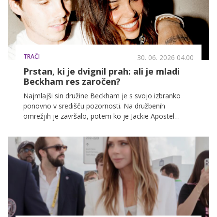
TRAČI
30. 06. 2026 04.00
Prstan, ki je dvignil prah: ali je mladi
Beckham res zaročen?
Najmlajši sin družine Beckham je s svojo izbranko
ponovno v središču pozornosti. Na družbenih
omrežjih je završalo, potem ko je Jackie Apostel
objavila fotografijo z diamantnim prstanom na levi
roki. Cruz Beckham in njegova partnerka sta tako
znova postala tema vročih govoric o morebitni zaroki.