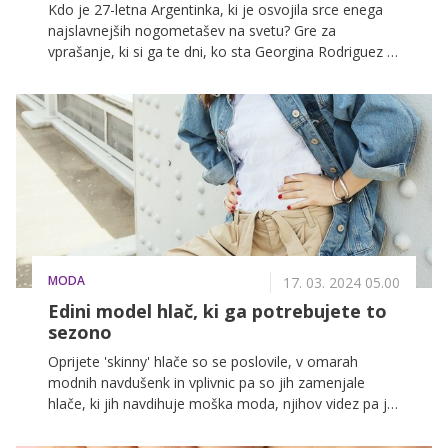
Kdo je 27-letna Argentinka, ki je osvojila srce enega
najslavnejših nogometašev na svetu? Gre za
vprašanje, ki si ga te dni, ko sta Georgina Rodriguez in
Cristiano Ronaldo oznanila, da ponovno pričakujeta,
verjetno zastavlja marsikdo. Kako je Georgina, ki je
nekoč delala kot varuška z minimalno plačo, postala
milijonarka, Ronaldova zaveznica in resničnostna
zvezdnica?
MODA
17. 03. 2024 05.00
Edini model hlač, ki ga potrebujete to
sezono
Oprijete 'skinny' hlače so se poslovile, v omarah
modnih navdušenk in vplivnic pa so jih zamenjale
hlače, ki jih navdihuje moška moda, njihov videz pa je
kombinacija klasičnih hlač in kargo stila. Mnogi jim radi
rečejo kar 'pisarniške' hlače.