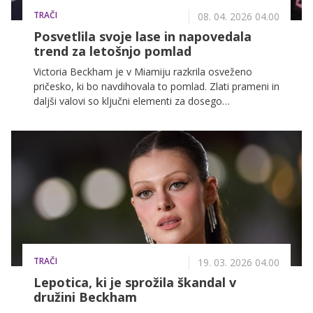
TRAČI
08. 04. 2026 04.00
Posvetlila svoje lase in napovedala
trend za letošnjo pomlad
Victoria Beckham je v Miamiju razkrila osveženo
pričesko, ki bo navdihovala to pomlad. Zlati prameni in
daljši valovi so ključni elementi za dosego
modernega, toniranega videza, ki se preprosto vključi
v vsakodnevni stil.
TRAČI
19. 03. 2026 04.00
Lepotica, ki je sprožila škandal v
družini Beckham