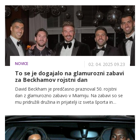
NOVICE
02. 04. 2025 09.23
To se je dogajalo na glamurozni zabavi
za Beckhamov rojstni dan
David Beckham je predčasno praznoval 50. rojstni
dan z glamurozno zabavo v Miamiju. Na zabavi so se
mu pridružili družina in prijatelji iz sveta športa in
zabave. Manjkal je samo Brooklyn Beckham, ki je
imel druge obveznosti v Londonu.