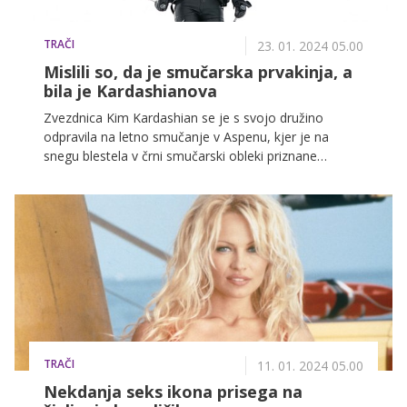
TRAČI
23. 01. 2024 05.00
Mislili so, da je smučarska prvakinja, a
bila je Kardashianova
Zvezdnica Kim Kardashian se je s svojo družino
odpravila na letno smučanje v Aspenu, kjer je na
snegu blestela v črni smučarski obleki priznane
znamke v vrednosti skoraj 17 tisoč evrov. Odločila se
je za ikonični videz, ki ga je navdihnila Victoria
Beckham iz leta 2006. Poleg izjemnega videza je
pozornost pritegnila tudi s svojimi odličnimi
smučarskimi sposobnostmi.
TRAČI
11. 01. 2024 05.00
Nekdanja seks ikona prisega na