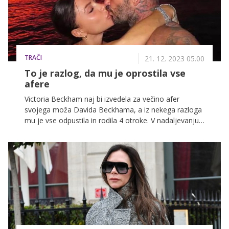
TRAČI
21. 12. 2023 05.00
To je razlog, da mu je oprostila vse
afere
Victoria Beckham naj bi izvedela za večino afer
svojega moža Davida Beckhama, a iz nekega razloga
mu je vse odpustila in rodila 4 otroke. V nadaljevanju
razkrivamo, zakaj je bila do njega tako zelo
prizanesljiva.