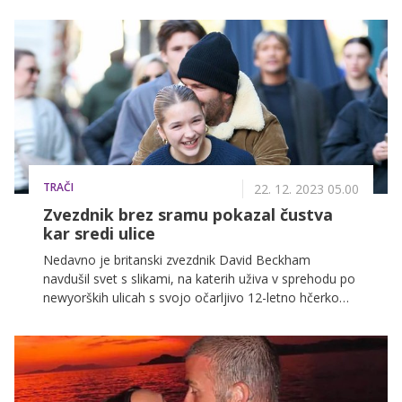
60 let.
TRAČI
22. 12. 2023 05.00
Zvezdnik brez sramu pokazal čustva
kar sredi ulice
Nedavno je britanski zvezdnik David Beckham
navdušil svet s slikami, na katerih uživa v sprehodu po
newyorških ulicah s svojo očarljivo 12-letno hčerko
Harper. S ponosom je pokazal čudovito vez med
očetom in hčerko, kar je na spletu povzročilo pravo
evforijo ob njunem prisrčnem objemu.