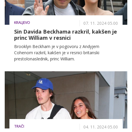
KRALJEVO
07. 11. 2024 05.00
Sin Davida Beckhama razkril, kakšen je
princ William v resnici
Brooklyn Beckham je v pogovoru z Andyjem
Cohenom razkril, kakšen je v resnici britanski
prestolonaslednik, princ William.
TRAČI
04. 11. 2024 05.00