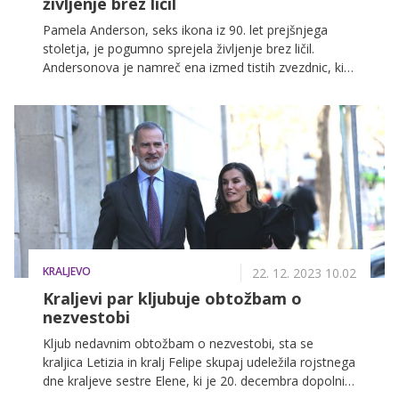
življenje brez ličil
Pamela Anderson, seks ikona iz 90. let prejšnjega
stoletja, je pogumno sprejela življenje brez ličil.
Andersonova je namreč ena izmed tistih zvezdnic, ki
prisegajo na naravni videz in se staranja ne bojijo.
KRALJEVO
22. 12. 2023 10.02
Kraljevi par kljubuje obtožbam o
nezvestobi
Kljub nedavnim obtožbam o nezvestobi, sta se
kraljica Letizia in kralj Felipe skupaj udeležila rojstnega
dne kraljeve sestre Elene, ki je 20. decembra dopolnila