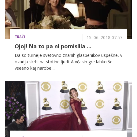
TRAČI
15. 06. 2018 07.57
Ojoj! Na to pa ni pomislila ...
Da so turneje svetovno znanih glasbenikov uspešne, v
ozadju skrbi na stotine ljudi. A včasih gre lahko še
vseeno kaj narobe ...