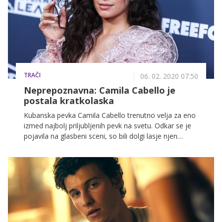
one?
TRAČI
06. 02. 2020 07.50
Neprepoznavna: Camila Cabello je
postala kratkolaska
Kubanska pevka Camila Cabello trenutno velja za eno
izmed najbolj priljubljenih pevk na svetu. Odkar se je
pojavila na glasbeni sceni, so bili dolgi lasje njen
zaščitni znak, zdaj pa se je 22-letnica očitno odločila,
da je čas za spremembo in lase drastično skrajšala.