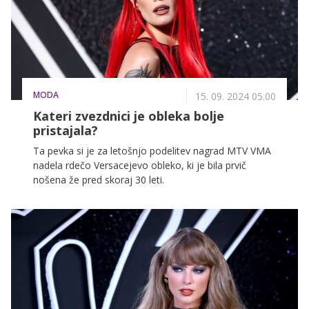
MODA
15. 09. 2024 05.00
Kateri zvezdnici je obleka bolje
pristajala?
Ta pevka si je za letošnjo podelitev nagrad MTV VMA
nadela rdečo Versacejevo obleko, ki je bila prvič
nošena že pred skoraj 30 leti.