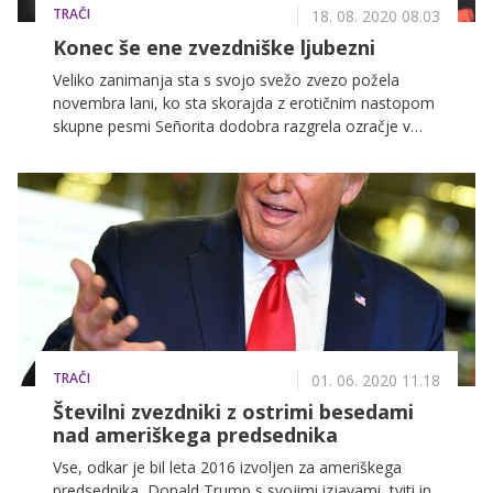
TRAČI
18. 08. 2020 08.03
Konec še ene zvezdniške ljubezni
Veliko zanimanja sta s svojo svežo zvezo požela
novembra lani, ko sta skorajda z erotičnim nastopom
skupne pesmi Señorita dodobra razgrela ozračje v
dvorani (in spletu), sicer pa sta se 22-letni Shawn
Mendes in leto dni starejša pevka Camila Cabello
odločila, da skupaj preživita tudi samoizolacijo med
globalno pandemijo koronavirusa. Mlada zvezdnika
sta sprva pogosto objavljala skupne fotografije in
videe, zdaj pa kaže, da nista niti v istem mestu.
TRAČI
01. 06. 2020 11.18
Številni zvezdniki z ostrimi besedami
nad ameriškega predsednika
Vse, odkar je bil leta 2016 izvoljen za ameriškega
predsednika, Donald Trump s svojimi izjavami, tviti in