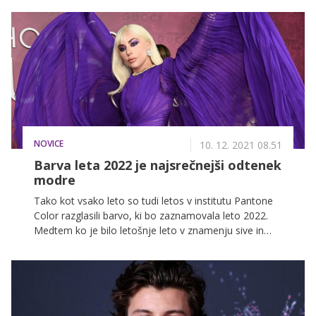
Od priljubljene influencerke Kaye Solo in Tomaža
Bizjaka iz šova Ljubezen po domače, do
najbogatejšega slovenskega para Ize in Sama Logina
ter slavnih hollywoodskih parov, kot sta Shawn
Mendes in Camilla Cabelo ali Jennifer Lopez in Alex
Rodriguez.
NOVICE
10. 12. 2021 08.51
Barva leta 2022 je najsrečnejši odtenek
modre
Tako kot vsako leto so tudi letos v institutu Pantone
Color razglasili barvo, ki bo zaznamovala leto 2022.
Medtem ko je bilo letošnje leto v znamenju sive in
rumene, bo prihajajoče leto posvečeno temno modri
barvi 'Very peri', ki je svoj prihod napovedala že letos.
Gre namreč za odtenek, ki so ga nosile številne
zvezdnice, kar je le še dodatna potrditev novega
vročega trenda, ki je pred nami.