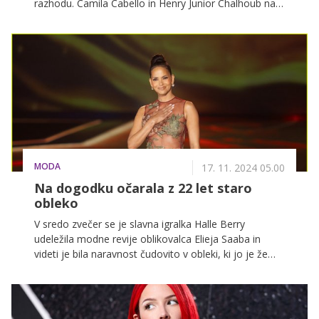
razhodu. Camila Cabello in Henry Junior Chalhoub naj
bi po več kot letu dni ljubezni ubrala vsak svojo pot.
MODA
17. 11. 2024 05.00
Na dogodku očarala z 22 let staro
obleko
V sredo zvečer se je slavna igralka Halle Berry
udeležila modne revije oblikovalca Elieja Saaba in
videti je bila naravnost čudovito v obleki, ki jo je že
nosila leta 2002.