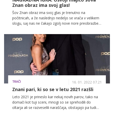
Znan obraz ima svoj glas!
Šov Znan obraz ima svoj glas je trenutno na
počitnicah, a že naslednjo nedeljo se vrača v velikem
slogu, saj nas ne čakajo zgolj nove nore preobrazbe,
temveč bodo tekmovalci in tekmovalke prvič nastopali
pred živo publiko! Poleg tega lahko navijate tudi vi
doma, oblečeni v majčke šova! Sodelujte v naši
nagradni igri in se potegujte za majico Znan obraz
ima svoj glas.
TRAČI
16. 01. 2022 07.21
Znani pari, ki so se v letu 2021 razšli
Leto 2021 je prineslo kar nekaj novih parov, tako na
domači kot tuji sceni, mnogi so se sprehodili do
oltarja ali se razveselili naraščaja, obstajajo pa tudi
številni, ki so se v preteklem letu razšli oziroma ločili.