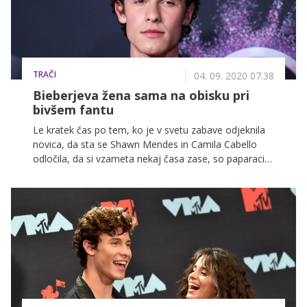
TRAČI
04. 09. 2020 07.38
Bieberjeva žena sama na obisku pri
bivšem fantu
Le kratek čas po tem, ko je v svetu zabave odjeknila
novica, da sta se Shawn Mendes in Camila Cabello
odločila, da si vzameta nekaj časa zase, so paparaci
pred Mendesovim domom opazili prav posebno
gostjo. Obiskala ga je namreč Hailey Bieber, žena
pevca Justina Bieberja, s katero sta bila nekoč v zvezi.
Da so govorice o ljubezenskem trikotniku popolne, je
poskrbela kar Hailey, ki je k bivšemu fantu prišla
sama, odšla pa skupaj z možem.