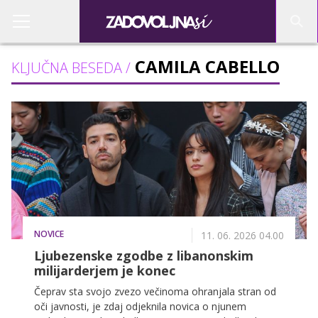
CAMILA CABELLO
KLJUČNA BESEDA /
NOVICE
11. 06. 2026 04.00
Ljubezenske zgodbe z libanonskim
milijarderjem je konec
Čeprav sta svojo zvezo večinoma ohranjala stran od
oči javnosti, je zdaj odjeknila novica o njunem