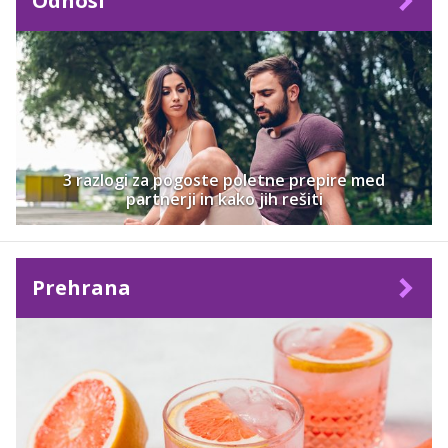
Odnosi
3 razlogi za pogoste poletne prepire med
partnerji in kako jih rešiti
Prehrana