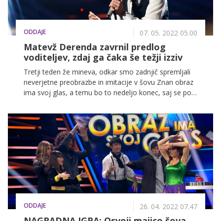
ODDAJE
07. 05. 2022 05.00
Matevž Derenda zavrnil predlog
voditeljev, zdaj ga čaka še težji izziv
Tretji teden že mineva, odkar smo zadnjič spremljali
neverjetne preobrazbe in imitacije v šovu Znan obraz
ima svoj glas, a temu bo to nedeljo konec, saj se po
volilni in praznični nedelji šov končno vrača na POP
TV. Ta pa s seboj prinaša nova presenečenja, hkrati
pa prvič tudi živo občinstvo.
ODDAJE
26. 04. 2022 07.47
NAGRADNA IGRA: Osvoji majico šova