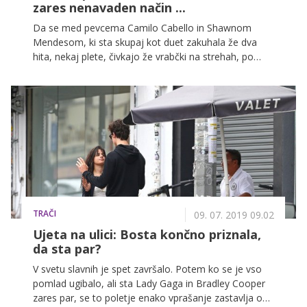
zares nenavaden način ...
Da se med pevcema Camilo Cabello in Shawnom
Mendesom, ki sta skupaj kot duet zakuhala že dva
hita, nekaj plete, čivkajo že vrabčki na strehah, po
številnih mesecih ugibanj pa sta govorice končno
potrdila tudi mlada pevca. A za to sta izbrala sila
nenavaden način.
TRAČI
09. 07. 2019 09.02
Ujeta na ulici: Bosta končno priznala,
da sta par?
V svetu slavnih je spet završalo. Potem ko se je vso
pomlad ugibalo, ali sta Lady Gaga in Bradley Cooper
zares par, se to poletje enako vprašanje zastavlja ob