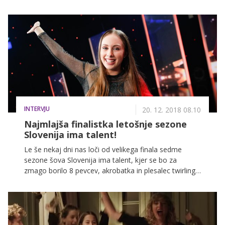
pogledu na pevca Shawna Mendesa in Camilo
Cabello, ki sta pred kratkim izdala svoj drugi skupni
singel.
INTERVJU
20. 12. 2018 08.10
Najmlajša finalistka letošnje sezone
Slovenija ima talent!
Le še nekaj dni nas loči od velikega finala sedme
sezone šova Slovenija ima talent, kjer se bo za
zmago borilo 8 pevcev, akrobatka in plesalec twirlinga.
Najmlajša med njimi je Lara Kramberger, ki je na
avdicijski oder stopila prav na svoj 15. rojstni dan,
Slovenijo pa je prepričala tudi s suverenim nastopom
v polfinalu.