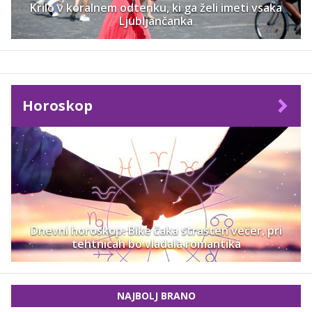
Krilo v koralnem odtenku, ki ga želi imeti vsaka
Ljubljančanka
Horoskop
Dnevni horoskop: Bike čaka strasten večer, pri
tehtnicah bo vladala romantika
NAJBOLJ BRANO