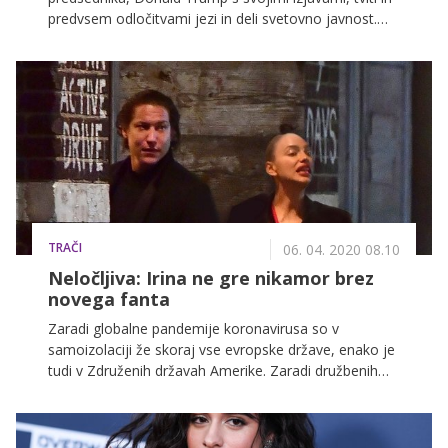
predvsem odločitvami jezi in deli svetovno javnost.
Pred dnevi je ob smrti Georgea Floyda,
neoboroženega temnopoltega moškega, žrtve
brutalnega policijskega nasilja, v ZDA zavrelo, Trump
pa se je odzval, da ko se začne ropanje, se začne
streljanje.
TRAČI
06. 04. 2020 08.10
Neločljiva: Irina ne gre nikamor brez
novega fanta
Zaradi globalne pandemije koronavirusa so v
samoizolaciji že skoraj vse evropske države, enako je
tudi v Združenih državah Amerike. Zaradi družbenih
omrežij je svet postal globalna vas in tako tudi
številne zvezdnice pozivajo k odgovornosti in
spoštovanju vladnih odlokov. In kako si čas krajšajo