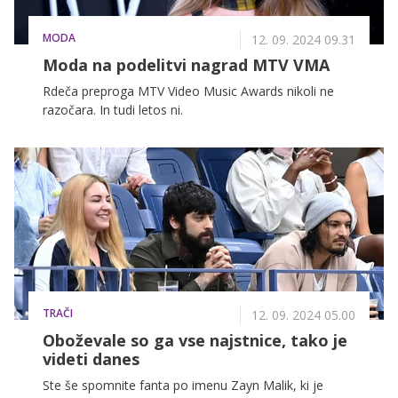
MODA
12. 09. 2024 09.31
Moda na podelitvi nagrad MTV VMA
Rdeča preproga MTV Video Music Awards nikoli ne
razočara. In tudi letos ni.
TRAČI
12. 09. 2024 05.00
Oboževale so ga vse najstnice, tako je
videti danes
Ste še spomnite fanta po imenu Zayn Malik, ki je