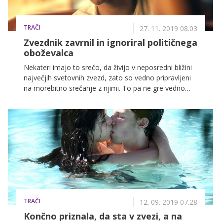
TRAČI
27. 11. 2019 08.03
Zvezdnik zavrnil in ignoriral političnega
oboževalca
Nekateri imajo to srečo, da živijo v neposredni bližini
največjih svetovnih zvezd, zato so vedno pripravljeni
na morebitno srečanje z njimi. To pa ne gre vedno
povsem po načrtih.
TRAČI
12. 09. 2019 07.28
Končno priznala, da sta v zvezi, a na