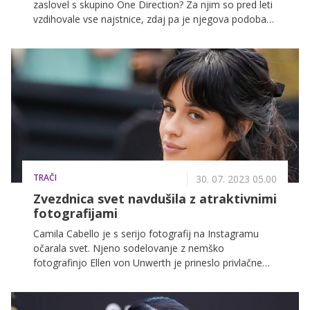
zaslovel s skupino One Direction? Za njim so pred leti
vzdihovale vse najstnice, zdaj pa je njegova podoba
popolnoma drugačna.
TRAČI
30. 07. 2023 05.00
Zvezdnica svet navdušila z atraktivnimi
fotografijami
Camila Cabello je s serijo fotografij na Instagramu
očarala svet. Njeno sodelovanje z nemško
fotografinjo Ellen von Unwerth je prineslo privlačne
fotografije za revijo Von, ki v novi izdaji prikazuje
Camilin glamurozni obisk Pariza med tednom mode.