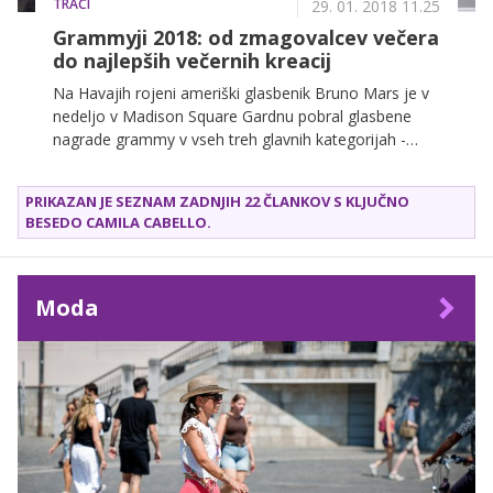
TRAČI
29. 01. 2018 11.25
Grammyji 2018: od zmagovalcev večera
do najlepših večernih kreacij
Na Havajih rojeni ameriški glasbenik Bruno Mars je v
nedeljo v Madison Square Gardnu pobral glasbene
nagrade grammy v vseh treh glavnih kategorijah -
album, plošča in pesem leta. Grammyja za album in
ploščo je dobil z 24K Magic, na katerem je tudi
PRIKAZAN JE SEZNAM ZADNJIH 22 ČLANKOV S KLJUČNO
zmagovalna pesem That's What I Like. Katere
BESEDO
CAMILA CABELLO
.
zvezdnice pa so si zaslužile nagrado za najlepšo
obleko večera?
Moda