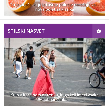
To je pijača, ki jo letošnje poletje naročajo vsi -
nova poletna klasika
STILSKI NASVET
Krilo v koralnem odtenku, ki ga želi imeti vsaka
Ljubljančanka