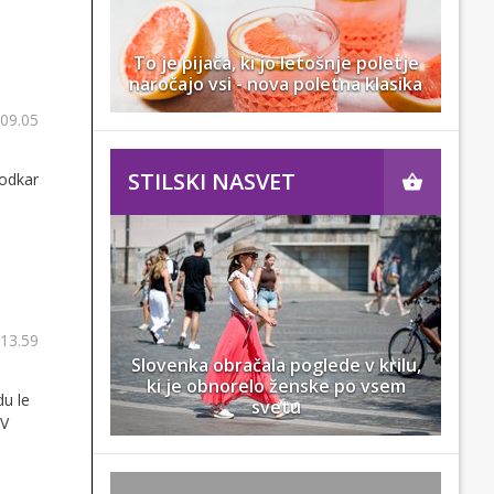
To je pijača, ki jo letošnje poletje
naročajo vsi - nova poletna klasika
 09.05
STILSKI NASVET
 odkar
 13.59
Slovenka obračala poglede v krilu,
ki je obnorelo ženske po vsem
du le
svetu
 V