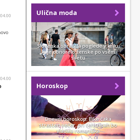
Ulična moda
 04.00
 novo
Slovenka obračala poglede v krilu,
ki je obnorelo ženske po vsem
svetu
 04.00
Horoskop
o
Dnevni horoskop: Bike čaka
strasten večer, pri tehtnicah bo
vladala romantika