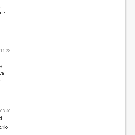
.
lne
 11.28
ad
ava
o
ju.
 03.40
i
rilo
č