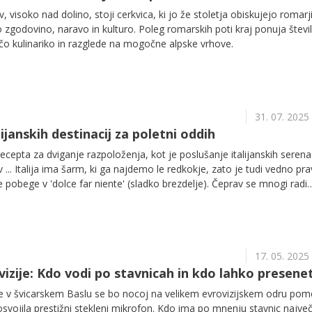
, visoko nad dolino, stoji cerkvica, ki jo že stoletja obiskujejo romarji
o zgodovino, naravo in kulturo. Poleg romarskih poti kraj ponuja števi
o kulinariko in razglede na mogočne alpske vrhove.
31. 07. 2025
ijanskih destinacij za poletni oddih
recepta za dviganje razpoloženja, kot je poslušanje italijanskih seren
... Italija ima šarm, ki ga najdemo le redkokje, zato je tudi vedno pr
jše pobege v 'dolce far niente' (sladko brezdelje). Čeprav se mnogi radi
reizkušene destinacije, Italija skriva ogromno krajev, ki pripovedujej
hih sicilijanskih vasi do srednjeveških zaselkov na umbrijskem podežel
o 7 predlogov za naslednje raziskovanje Italije.
17. 05. 2025
ovizije: Kdo vodi po stavnicah in kdo lahko presenet
le v švicarskem Baslu se bo nocoj na velikem evrovizijskem odru pome
osvojila prestižni stekleni mikrofon. Kdo ima po mnenju stavnic najve