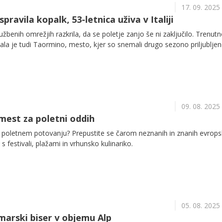
17. 09. 2025
pravila kopalk, 53-letnica uživa v Italiji
užbenih omrežjih razkrila, da se poletje zanjo še ni zaključilo. Trenut
skala je tudi Taormino, mesto, kjer so snemali drugo sezono priljublje
09. 08. 2025
mest za poletni oddih
poletnem potovanju? Prepustite se čarom neznanih in znanih evrops
s festivali, plažami in vrhunsko kulinariko.
05. 08. 2025
omarski biser v objemu Alp