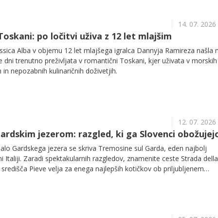
14. 07. 2026
oskani: po ločitvi uživa z 12 let mlajšim
essica Alba v objemu 12 let mlajšega igralca Dannyja Ramireza našla
e dni trenutno preživljata v romantični Toskani, kjer uživata v morskih
h in nepozabnih kulinaričnih doživetjih.
12. 07. 2026
Gardskim jezerom: razgled, ki ga Slovenci obožujej
lo Gardskega jezera se skriva Tremosine sul Garda, eden najbolj
rni Italiji. Zaradi spektakularnih razgledov, znamenite ceste Strada della
središča Pieve velja za enega najlepših kotičkov ob priljubljenem