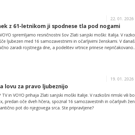
22. 01. 2026
k z 61-letnikom ji spodnese tla pod nogami
OYO spremljamo resničnostni šov Zlati sanjski moški: Italija. V razko
x išče ljubezen med 16 samozavestnimi in očarljivimi ženskami. V današ
ično zaradi rojstnega dne, a podelitev vrtnice prinese nepričakovano
19. 01. 2026
na lovu za pravo ljubeznijo
 in VOYO prihaja Zlati sanjski moški Italije. V razkošni rimski vili bo
x, predan oče dveh hčera, spoznal 16 samozavestnih in očarljivih žens
ntično pot do njegovega srca. Ste pripravljene?