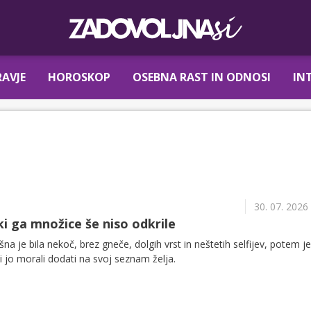
AVJE
HOROSKOP
OSEBNA RAST IN ODNOSI
IN
30. 07. 2026
 ki ga množice še niso odkrile
ršna je bila nekoč, brez gneče, dolgih vrst in neštetih selfijev, potem je
bi jo morali dodati na svoj seznam želja.