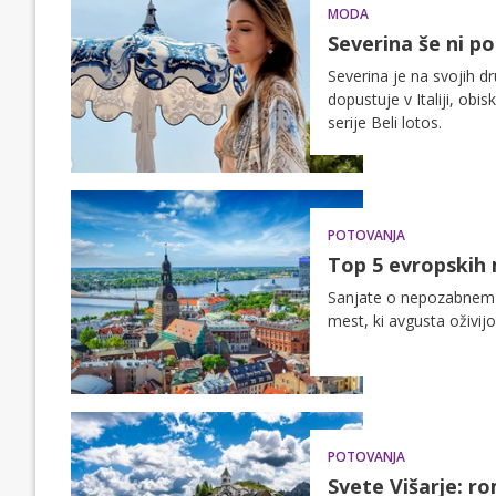
MODA
Severina še ni pos
Severina je na svojih dr
dopustuje v Italiji, obi
serije Beli lotos.
POTOVANJA
Top 5 evropskih 
Sanjate o nepozabnem 
mest, ki avgusta oživijo 
POTOVANJA
Svete Višarje: r