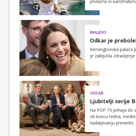
privlačne in karizmatičn
KRALJEVO
Odkar je prebolel
Kensingtonska palača po
je zaključila zdravljenje 
ODDAJE
Ljubitelji serije
Na POP TV prihaja do sp
ob koncu tedna, medtem 
nadaljevanju preverite, 