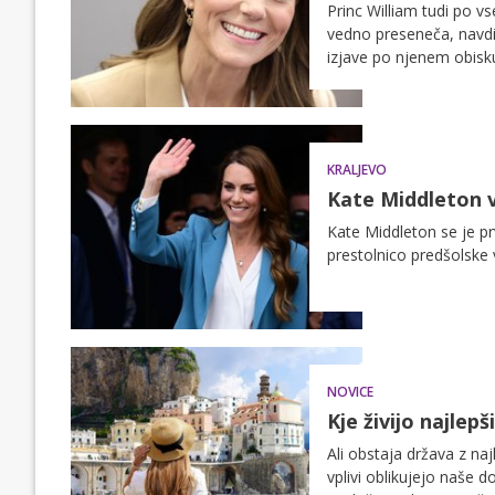
Princ William tudi po v
vedno preseneča, navdi
izjave po njenem obisk
povezanost.
KRALJEVO
Kate Middleton v 
Kate Middleton se je prv
prestolnico predšolske
NOVICE
Kje živijo najlep
Ali obstaja država z naj
vplivi oblikujejo naše d