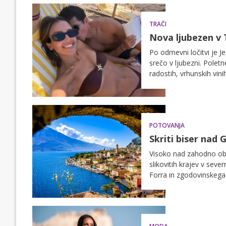
TRAČI
Nova ljubezen v T
Po odmevni ločitvi je J
srečo v ljubezni. Poletn
radostih, vrhunskih vini
POTOVANJA
Skriti biser nad 
Visoko nad zahodno oba
slikovitih krajev v seve
Forra in zgodovinskega 
italijanskem jezeru.