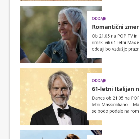
ODDAJE
Romantični zmene
Ob 21.05 na POP TV in V
rimski vili 61-letni Ma
oddaji bo vzdušje prazn
presenečenje.
ODDAJE
61-letni Italijan 
Danes ob 21.05 na POP TV
letni Massimiliano – Ma
se bodo podale na roma