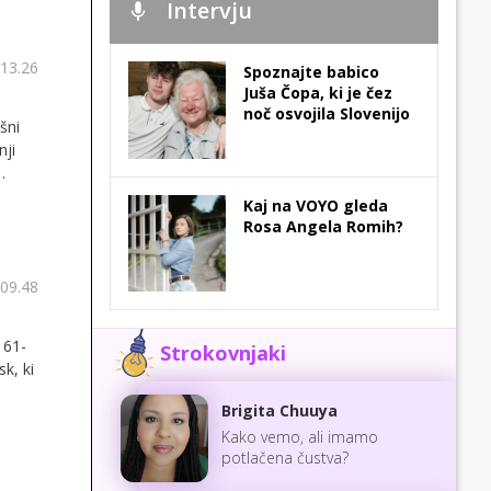
Intervju
 13.26
Spoznajte babico
Juša Čopa, ki je čez
noč osvojila Slovenijo
šni
nji
Kaj na VOYO gleda
Rosa Angela Romih?
 09.48
 61-
Strokovnjaki
k, ki
Brigita Chuuya
Kako vemo, ali imamo
potlačena čustva?