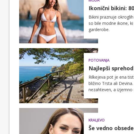
MODA
Ikonični bikini:
Bikini praznuje okroglih 
so bile modne ikone, ki
garderobe.
POTOVANJA
Najlepši sprehod
Rilkejeva pot je ena tis
bližino Trsta ali Devin
nezahteven, a izjemno r
KRALJEVO
Še vedno obsede