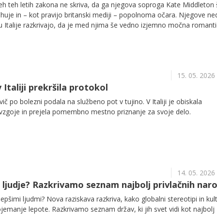
seh teh letih zakona ne skriva, da ga njegova soproga Kate Middleton 
huje in – kot pravijo britanski mediji – popolnoma očara. Njegove n
u Italije razkrivajo, da je med njima še vedno izjemno močna romant
15. 05. 2026
Italiji prekršila protokol
ič po bolezni podala na službeno pot v tujino. V Italiji je obiskala
 vzgoje in prejela pomembno mestno priznanje za svoje delo.
14. 05. 2026
ši ljudje? Razkrivamo seznam najbolj privlačnih nar
lepšimi ljudmi? Nova raziskava razkriva, kako globalni stereotipi in kult
ojemanje lepote. Razkrivamo seznam držav, ki jih svet vidi kot najbolj