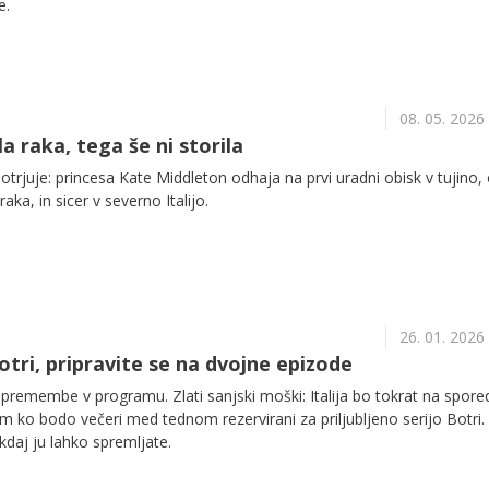
e.
08. 05. 2026
a raka, tega še ni storila
trjuje: princesa Kate Middleton odhaja na prvi uradni obisk v tujino,
raka, in sicer v severno Italijo.
26. 01. 2026
 Botri, pripravite se na dvojne epizode
remembe v programu. Zlati sanjski moški: Italija bo tokrat na spore
ko bodo večeri med tednom rezervirani za priljubljeno serijo Botri.
kdaj ju lahko spremljate.