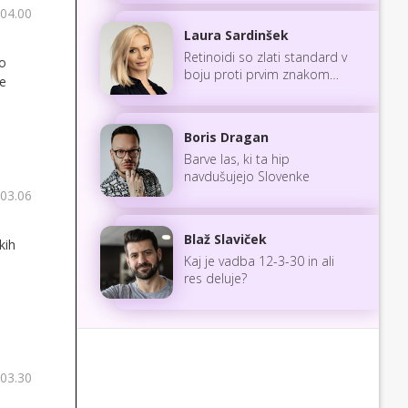
 04.00
Laura Sardinšek
Retinoidi so zlati standard v
no
boju proti prvim znakom
ne
staranja
Boris Dragan
Barve las, ki ta hip
navdušujejo Slovenke
 03.06
Blaž Slaviček
kih
Kaj je vadba 12-3-30 in ali
res deluje?
 03.30