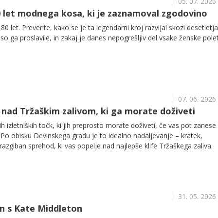
05. 07. 2026
 80 let modnega kosa, ki je zaznamoval zgodovino
80 let. Preverite, kako se je ta legendarni kroj razvijal skozi desetletj
 so ga proslavile, in zakaj je danes nepogrešljiv del vsake ženske pole
07. 06. 2026
 nad Tržaškim zalivom, ki ga morate doživeti
tih izletniških točk, ki jih preprosto morate doživeti, če vas pot zanese
a. Po obisku Devinskega gradu je to idealno nadaljevanje – kratek,
azgiban sprehod, ki vas popelje nad najlepše klife Tržaškega zaliva.
31. 05. 2026
n s Kate Middleton