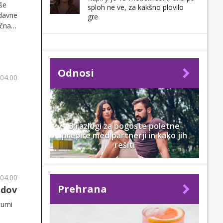
še
sploh ne ve, za kakšno plovilo
edavne
gre
ična
Odnosi
 04.00
3 razlogi za pogoste poletne
prepire med partnerji in kako jih
rešiti
 04.00
Prehrana
odov
urni