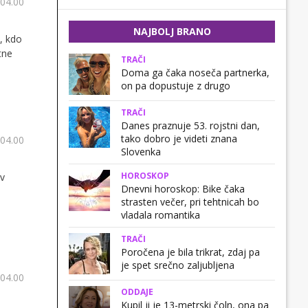
 04.00
NAJBOLJ BRANO
a, kdo
tne
TRAČI
Doma ga čaka noseča partnerka,
on pa dopustuje z drugo
TRAČI
Danes praznuje 53. rojstni dan,
tako dobro je videti znana
 04.00
Slovenka
HOROSKOP
 v
Dnevni horoskop: Bike čaka
strasten večer, pri tehtnicah bo
vladala romantika
TRAČI
Poročena je bila trikrat, zdaj pa
je spet srečno zaljubljena
 04.00
ODDAJE
Kupil ji je 13-metrski čoln, ona pa