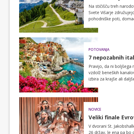
Na stičišču treh narodov
Svete Višarje združujej
pohodniške poti, domač
POTOVANJA
7 nepozabnih ital
Pravijo, da ni boljšega 
vzdolž beneških kanalov 
izbira za krajše ali dal
vračajo na že znane in p
najlepše zgodbe – od ti
Tokrat vam predstavljam
NOVICE
Veliki finale Evr
V dvorani St. Jakobshal
26 držav, le ena pa bo 