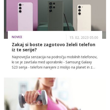
NOVICE
15. 02. 2023 05.00
Zakaj si boste zagotovo želeli telefon
iz te serije?
Najnovejša senzacija na področju mobilnih telefonov,
ki se je završala med uporabniki - Samsung Galaxy
S23 serija - telefoni narejeni z mislijo na planet in z
neverjetnimi posodobitvami kamere in funkcij za
snemanje. Izstopajo s čudovitim elegantnim dizajnom
in modernimi barvami. Prav zaradi osupljivih
zmogljivosti kamere, okolju prijazne zasnove in
trajnostnega pristopa, naprednih funkcij za
produktivnost, postajajo izjemno zaželeni za
sodobnega uporabnika, ki si želi najboljše.
Posameznika, ki živi aktivno življenje in si želi