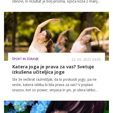
obnovi, in rezultat je bolj prožna, sijoča koža z manj
drobnimi gubicami. Delovanje, potek terapij in razlike
v primerjavi s hialuronsko kislino je razložil estetski
zdravnik Matija Ambrož.
ŠPORT IN ZDRAVJE
22. 05. 2025 04.00
Katera joga je prava za vas? Svetuje
izkušena učiteljica joge
Ste že večkrat razmišljali, da bi poskusili jogo, pa ne
veste, katera oblika bi bila prava za vas? V poplavi
izrazov, kot so power, vinyasa in yin, je izbira lahko
zahtevna. Zato izkušena joga terapevtka in učiteljica
Maja Tanko Smolič svetuje, kako poiskati jogo, ki bo
ustrezala vašemu telesu, umu in življenjskemu slogu.