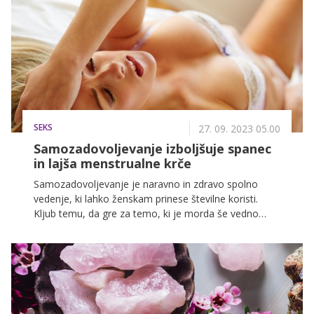
pa vas bo prav gotovo presenetilo ...
SEKS
27. 09. 2023 05.00
Samozadovoljevanje izboljšuje spanec
in lajša menstrualne krče
Samozadovoljevanje je naravno in zdravo spolno
vedenje, ki lahko ženskam prinese številne koristi.
Kljub temu, da gre za temo, ki je morda še vedno
nekoliko stigmatizirana ali tabuizirana, je pomembno
razumeti, da je samozadovoljevanje normalen in
spodbuden del zdrave spolnosti.