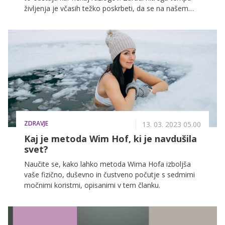
življenja je včasih težko poskrbeti, da se na našem
dnevnem jedilniku znajde dovolj svežega sadja in
zelenjave. K sreči pa sveže stisnjen sok olajša vnos
dnevnega odmerka vitaminov, mineralov in drugih
hranil, ki jih naše telo potrebuje.
ZDRAVJE
13. 03. 2023 05.00
Kaj je metoda Wim Hof, ki je navdušila
svet?
Naučite se, kako lahko metoda Wima Hofa izboljša
vaše fizično, duševno in čustveno počutje s sedmimi
močnimi koristmi, opisanimi v tem članku.