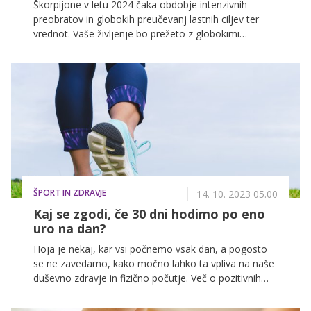
Škorpijone v letu 2024 čaka obdobje intenzivnih
preobratov in globokih preučevanj lastnih ciljev ter
vrednot. Vaše življenje bo prežeto z globokimi
transformacijami na različnih področjih, kar vam bo
omogočilo, da se osredotočite na svojo notranjo rast
in osebni razvoj.
ŠPORT IN ZDRAVJE
14. 10. 2023 05.00
Kaj se zgodi, če 30 dni hodimo po eno
uro na dan?
Hoja je nekaj, kar vsi počnemo vsak dan, a pogosto
se ne zavedamo, kako močno lahko ta vpliva na naše
duševno zdravje in fizično počutje. Več o pozitivnih
učinkih 60-minutne hoje na dan si lahko preberete v
nadaljevanju, število koristi, ki jih ta prinaša s seboj,