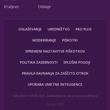
Kraljevo
Oddaje
OGLAŠEVANJE
UREDNIŠTVO
PRO PLUS
MODERIRANJE
PIŠKOTKI
SPREMENI NASTAVITVE PIŠKOTKOV
POLITIKA ZASEBNOSTI
SPLOŠNI POGOJI
PRAVILA RAVNANJA ZA ZAŠČITO OTROK
UPORABA UMETNE INTELIGENCE
ISSN 2630-1679 © 2021, Zadovoljna.si, Vse pravice pridržane
Verzija: 1873