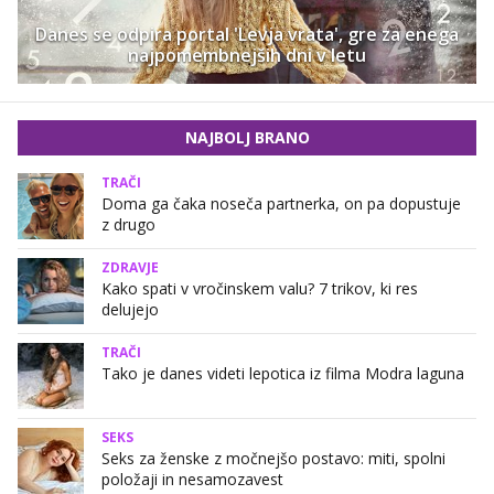
Danes se odpira portal 'Levja vrata', gre za enega
najpomembnejših dni v letu
NAJBOLJ BRANO
TRAČI
Doma ga čaka noseča partnerka, on pa dopustuje
z drugo
ZDRAVJE
Kako spati v vročinskem valu? 7 trikov, ki res
delujejo
TRAČI
Tako je danes videti lepotica iz filma Modra laguna
SEKS
Seks za ženske z močnejšo postavo: miti, spolni
položaji in nesamozavest