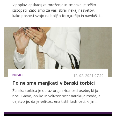
V poplavi aplikacij za mreženje in zmenke je težko
izstopati. Zato smo za vas izbrali nekaj nasvetov,
kako posneti svojo najboljšo fotografijo in navdušiti.
Rek »ne sodi knjige po naslovnici«, vsekakor ne velja
za aplikacije, kjer je fotografija tista, ki pritegne
pogled. Ljudje smo vizualna bitja in opazujemo z
očmi. Na aplikacijah za zmenke je tako zelo
pomembno, kakšna je vaša profilna fotografija. Nekaj
nasvetov, da boste pri iskanju svoje najboljše
polovice uspešni, smo za vas zbrali spodaj.
NOVICE
12. 02. 2021 07.50
To ne sme manjkati v ženski torbici
Ženska torbica je odraz organiziranosti osebe, ki jo
nosi. Barvo, obliko in velikost sicer narekuje moda, a
dejstvo je, da je velikost ena tistih lastnosti, ki jim
ženske pri kupovanju tega priljubljenega modnega
dodatka namenjamo največ pozornosti. In vse vemo,