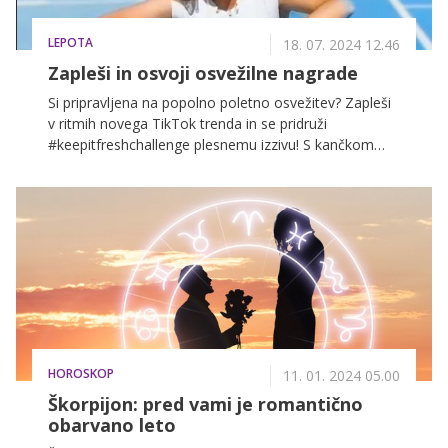
LEPOTA
18. 07. 2024 12.46
Zapleši in osvoji osvežilne nagrade
Si pripravljena na popolno poletno osvežitev? Zapleši
v ritmih novega TikTok trenda in se pridruži
#keepitfreshchallenge plesnemu izzivu! S kančkom
talenta, polno mero iznajdljivosti in nekaj sreče lahko
osvojiš popolni paket svežine za vsak trenutek dneva!
HOROSKOP
11. 01. 2024 05.00
Škorpijon: pred vami je romantično
obarvano leto