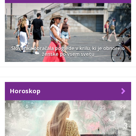
Slovenka obračala poglede v krilu, ki je obnorelo
ženske po vsem svetu
Horoskop