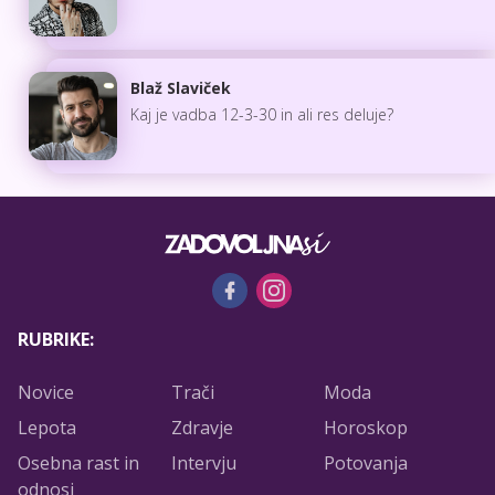
Blaž Slaviček
Kaj je vadba 12-3-30 in ali res deluje?
RUBRIKE:
Novice
Trači
Moda
Lepota
Zdravje
Horoskop
Osebna rast in
Intervju
Potovanja
odnosi