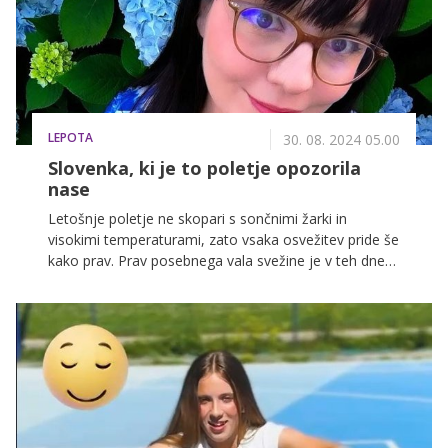
LEPOTA
30. 08. 2024 05.00
Slovenka, ki je to poletje opozorila
nase
Letošnje poletje ne skopari s sončnimi žarki in
visokimi temperaturami, zato vsaka osvežitev pride še
kako prav. Prav posebnega vala svežine je v teh dneh
deležna Maxim Dovečar, ki je odlično poustvarila
viralni TikTok 'fresh' plesni hit tega poletja in postala
velika zmagovalka #keepitfreshchallenge plesnega
izziva. Spoznajmo jo!