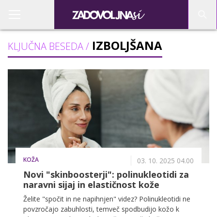
IZBOLJŠANA
KLJUČNA BESEDA /
KOŽA
03. 10. 2025 04.00
Novi "skinboosterji": polinukleotidi za
naravni sijaj in elastičnost kože
Želite "spočit in ne napihnjen" videz? Polinukleotidi ne
povzročajo zabuhlosti, temveč spodbudijo kožo k