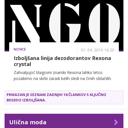
zakaj. V torbici se namreč skriva vse, kar
potrebujemo, da preživimo dan. Od šminke, robčkov,
ključev, gumic za lase, kakšnega prigrizka, pa do
beležnice in pametnega telefona.
NOVICE
01. 04. 2010 16.20
Izboljšana linija dezodorantov Rexona
crystal
Zahvaljujoč blagovni znamki Rexona lahko letos
pozabimo na skrbi zaradi belih sledi na črnih oblačilih.
PRIKAZAN JE SEZNAM ZADNJIH 16 ČLANKOV S KLJUČNO
BESEDO
IZBOLJŠANA
.
Ulična moda