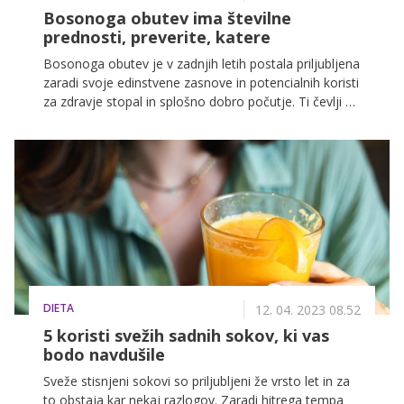
Bosonoga obutev ima številne
prednosti, preverite, katere
Bosonoga obutev je v zadnjih letih postala priljubljena
zaradi svoje edinstvene zasnove in potencialnih koristi
za zdravje stopal in splošno dobro počutje. Ti čevlji so
zasnovani tako, da posnemajo izkušnjo hoje bosih
nog, hkrati pa zagotavljajo določeno raven zaščite in
podpore. Kakšne so prednosti nošenja bosonogih
čevljev in kako lahko pozitivno vplivajo na vaša
stopala in telo?
DIETA
12. 04. 2023 08.52
5 koristi svežih sadnih sokov, ki vas
bodo navdušile
Sveže stisnjeni sokovi so priljubljeni že vrsto let in za
to obstaja kar nekaj razlogov. Zaradi hitrega tempa