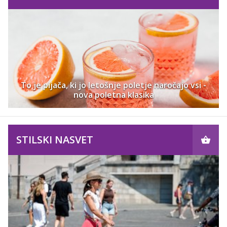
To je pijača, ki jo letošnje poletje naročajo vsi -
nova poletna klasika
STILSKI NASVET