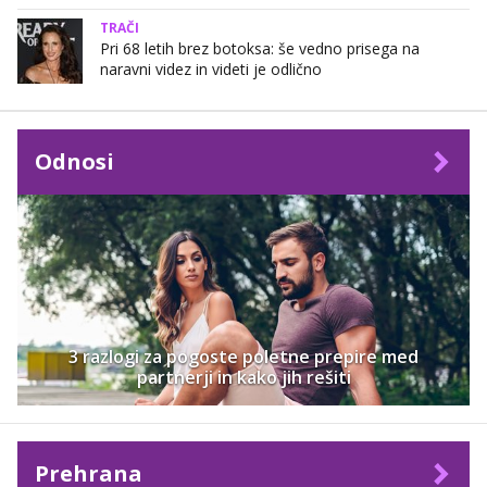
TRAČI
Pri 68 letih brez botoksa: še vedno prisega na
naravni videz in videti je odlično
Odnosi
3 razlogi za pogoste poletne prepire med
partnerji in kako jih rešiti
Prehrana