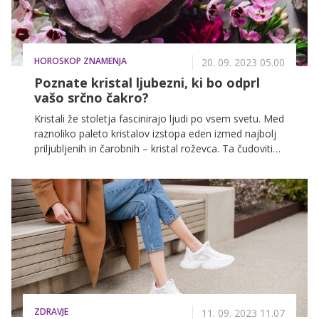
HOROSKOP ZNAMENJA
20. 09. 2023 05.00
Poznate kristal ljubezni, ki bo odprl
vašo srčno čakro?
Kristali že stoletja fascinirajo ljudi po vsem svetu. Med
raznoliko paleto kristalov izstopa eden izmed najbolj
priljubljenih in čarobnih – kristal roževca. Ta čudoviti
kamen, ki je nežne rožnate barve, ni le estetsko
privlačen, ima tudi izjemne energijske lastnosti, ki naj
bi privlačile ljubezen.
ZDRAVJE
11. 09. 2023 11.07