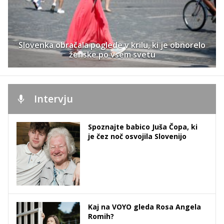
Slovenka obračala poglede v krilu, ki je obnorelo
ženske po vsem svetu
Intervju
Spoznajte babico Juša Čopa, ki
je čez noč osvojila Slovenijo
Kaj na VOYO gleda Rosa Angela
Romih?