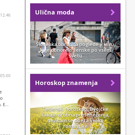
Ulična moda
 12.46
n
Slovenka obračala poglede v krilu,
ki je obnorelo ženske po vsem
svetu
 05.00
Horoskop znamenja
e
so
a. Ena
Tedenski horoskop: Dvojčke
, ki
čakajo drobna presenečenja,
, ki
devicam se obeta veliko
 eno
romantike