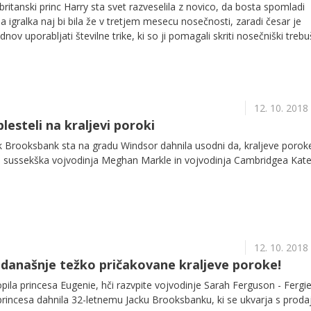
britanski princ Harry sta svet razveselila z novico, da bosta spomladi
a igralka naj bi bila že v tretjem mesecu nosečnosti, zaradi česar je
nov uporabljati številne trike, ki so ji pomagali skriti nosečniški trebu
 in ugibanj, ali pod srcem nosi otroka.
12. 10. 2018
esteli na kraljevi poroki
ck Brooksbank sta na gradu Windsor dahnila usodni da, kraljeve porok
udi sussekška vojvodinja Meghan Markle in vojvodinja Cambridgea Kat
12. 10. 2018
današnje težko pričakovane kraljeve poroke!
pila princesa Eugenie, hči razvpite vojvodinje Sarah Ferguson - Fergie
princesa dahnila 32-letnemu Jacku Brooksbanku, ki se ukvarja s proda