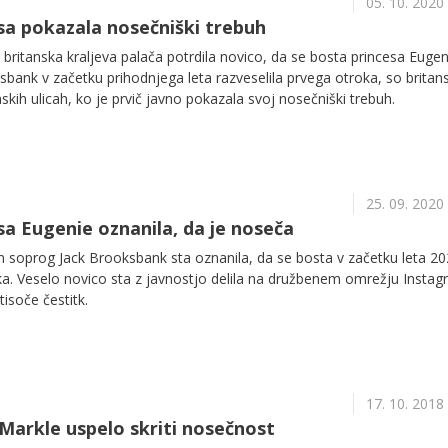
05. 10. 2020
sa pokazala nosečniški trebuh
 britanska kraljeva palača potrdila novico, da se bosta princesa Eugen
bank v začetku prihodnjega leta razveselila prvega otroka, so britan
skih ulicah, ko je prvič javno pokazala svoj nosečniški trebuh.
25. 09. 2020
sa Eugenie oznanila, da je noseča
n soprog Jack Brooksbank sta oznanila, da se bosta v začetku leta 2
ka. Veselo novico sta z javnostjo delila na družbenem omrežju Insta
tisoče čestitk.
17. 10. 2018
arkle uspelo skriti nosečnost