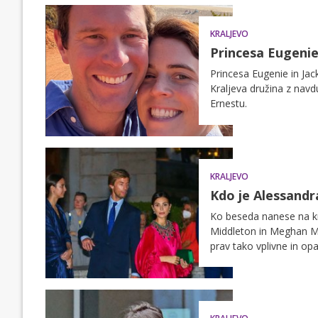
KRALJEVO
Princesa Eugenie
Princesa Eugenie in Jac
Kraljeva družina z navd
Ernestu.
KRALJEVO
Kdo je Alessandr
Ko beseda nanese na kra
Middleton in Meghan Mark
prav tako vplivne in op
izmed njih je tudi pri
se je poročila s prince
je prispela iz Andov, v 
najbolj elegantnih in gl