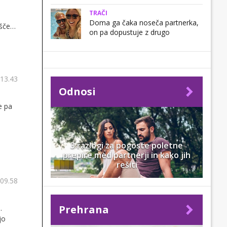
TRAČI
Doma ga čaka noseča partnerka,
šček,
on pa dopustuje z drugo
 13.43
Odnosi
e pa
e
3 razlogi za pogoste poletne
prepire med partnerji in kako jih
rešiti
 09.58
Prehrana
.
jo