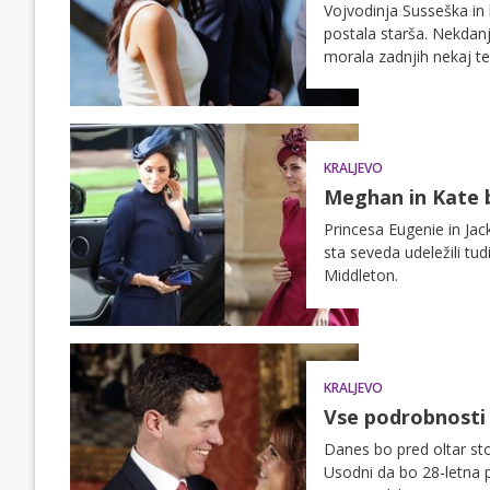
Vojvodinja Susseška in 
postala starša. Nekdanj
morala zadnjih nekaj ted
niso pa ustavili govoric
KRALJEVO
Meghan in Kate bl
Princesa Eugenie in Ja
sta seveda udeležili t
Middleton.
KRALJEVO
Vse podrobnosti 
Danes bo pred oltar sto
Usodni da bo 28-letna 