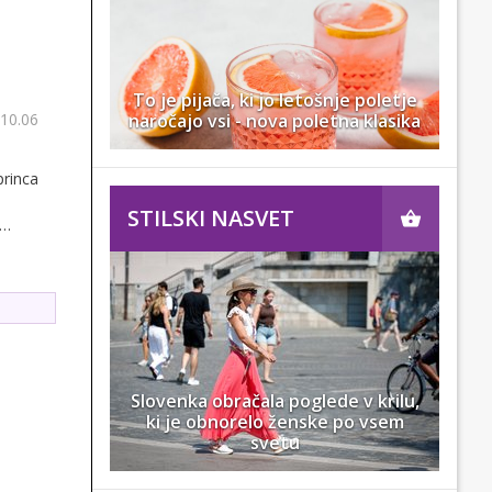
To je pijača, ki jo letošnje poletje
 10.06
naročajo vsi - nova poletna klasika
princa
STILSKI NASVET
nca!
Slovenka obračala poglede v krilu,
ki je obnorelo ženske po vsem
svetu