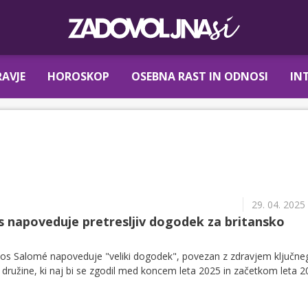
AVJE
HOROSKOP
OSEBNA RAST IN ODNOSI
IN
29. 04. 2025
 napoveduje pretresljiv dogodek za britansko
thos Salomé napoveduje "veliki dogodek", povezan z zdravjem ključne
e družine, ki naj bi se zgodil med koncem leta 2025 in začetkom leta 2