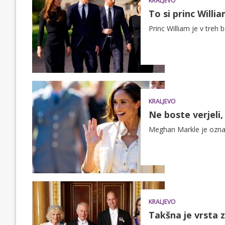
KRALJEVO
To si princ Will
Princ William je v treh
KRALJEVO
Ne boste verjeli
Meghan Markle je oznani
KRALJEVO
Takšna je vrsta z