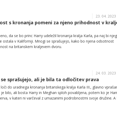
23. 04. 2023
ost s kronanja pomeni za njeno prihodnost v kralj
eno, da se bo princ Harry udeležil kronanja kralja Karla, pa naj bi nje
ostala v Kaliforniji. Mnogi se sprašujejo, kako bo njena odsotnost
dnost na britanskem kraljevem dvoru.
24. 03. 2023
se sprašujejo, ali je bila ta odločitev prava
oči do uradnega kronanja britanskega kralja Karla III., glavno vpraša
e bilo, ali bosta Harry in Meghan sploh povabljena, potem ko je Har
zerva, v kateri ni varčeval z umazanimi podrobnostmi svoje družine. A 
vabi, Harry in Meghan pa sta se odzvala naravnost neverjetno: preden
še nekaj zahtev.