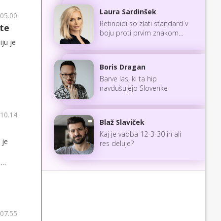
Laura Sardinšek
 05.00
Retinoidi so zlati standard v
tte
boju proti prvim znakom
ju je
staranja
Boris Dragan
Barve las, ki ta hip
navdušujejo Slovenke
 10.14
Blaž Slaviček
Kaj je vadba 12-3-30 in ali
 je
res deluje?
m
o
orila
dkastu
 07.55