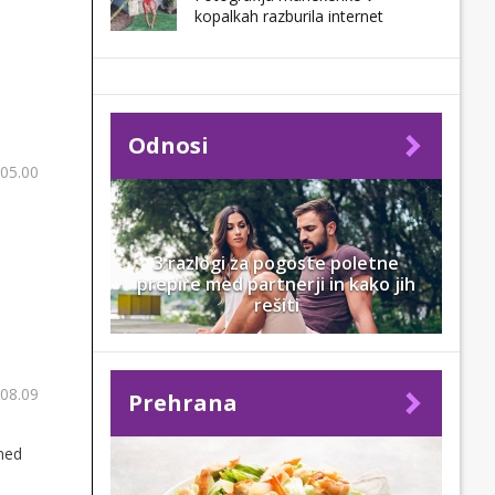
kopalkah razburila internet
Odnosi
 05.00
3 razlogi za pogoste poletne
prepire med partnerji in kako jih
rešiti
 08.09
Prehrana
 med