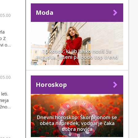
Moda
 05.00
rla
o Z
vi od
10 kosov, ki jih lahko nosiš že
avgusta, jeseni pa bodo top trend
 05.00
Horoskop
leti.
hieja
užno
Dnevni horoskop: Škorpijonom se
obeta napredek, vodnarje čaka
dobra novica