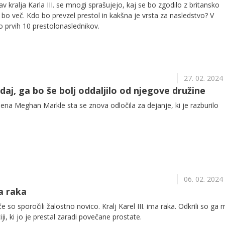
v kralja Karla III. se mnogi sprašujejo, kaj se bo zgodilo z britansko
bo več. Kdo bo prevzel prestol in kakšna je vrsta za nasledstvo? V
 prvih 10 prestolonaslednikov.
27. 02. 2024
 zdaj, ga bo še bolj oddaljilo od njegove družine
žena Meghan Markle sta se znova odločila za dejanje, ki je razburilo
06. 02. 2024
ma raka
so sporočili žalostno novico. Kralj Karel III. ima raka. Odkrili so ga
i, ki jo je prestal zaradi povečane prostate.