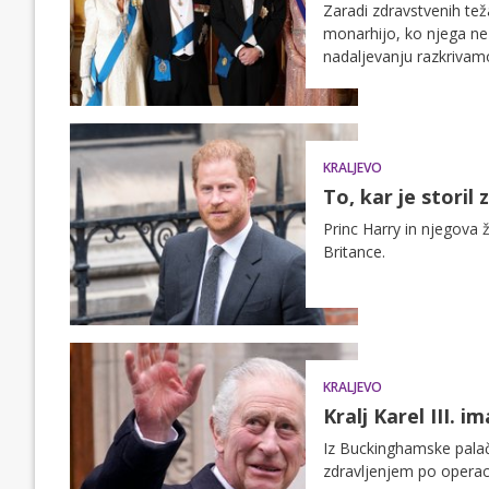
Zaradi zdravstvenih teža
monarhijo, ko njega ne 
nadaljevanju razkrivamo
KRALJEVO
To, kar je storil
Princ Harry in njegova 
Britance.
KRALJEVO
Kralj Karel III. i
Iz Buckinghamske palače 
zdravljenjem po operacij