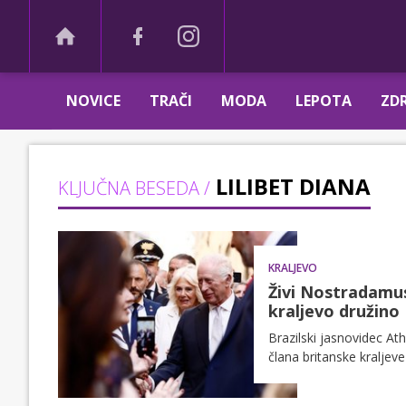
NOVICE
TRAČI
MODA
LEPOTA
ZDR
LILIBET DIANA
KLJUČNA BESEDA /
KRALJEVO
Živi Nostradamus
kraljevo družino
Brazilski jasnovidec A
člana britanske kraljev