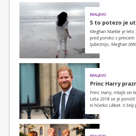
KRALJEVO
S to potezo je ut
Meghan Markle je leto 2
pred poroko s princem H
ljubeznijo, Meghan (Wit
princa Harryja.
KRALJEVO
Princ Harry prazn
Princ Harry, mlajši sin k
Leta 2018 se je poročil
in hčerko Lilibet. V žel
Kalifornijo, kjer si ust