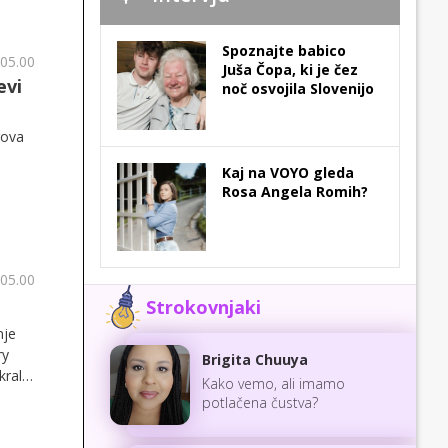
Spoznajte babico
 05.00
Juša Čopa, ki je čez
evi
noč osvojila Slovenijo
gova
Kaj na VOYO gleda
Rosa Angela Romih?
 05.00
Strokovnjaki
nje
ry
Brigita Chuuya
kralj
Kako vemo, ali imamo
potlačena čustva?