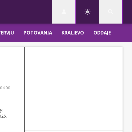
TERVJU
POTOVANJA
KRALJEVO
ODDAJE
 04.00
ga
026.