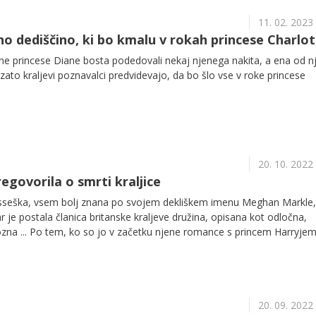
11. 02. 2023
tno dediščino, ki bo kmalu v rokah princese Charlo
jne princese Diane bosta podedovali nekaj njenega nakita, a ena od nji
 zato kraljevi poznavalci predvidevajo, da bo šlo vse v roke princese
20. 10. 2022
egovorila o smrti kraljice
sseška, vsem bolj znana po svojem dekliškem imenu Meghan Markle,
kar je postala članica britanske kraljeve družina, opisana kot odločna,
na ... Po tem, ko so jo v začetku njene romance s princem Harryje
ojno princeso Diano, pa se danes marsikdo strinja, da Diana nad svoj
na. Meghan tokrat krasi naslovnico revije Variety, v kateri je spregov
eva družina spopadla s smrtjo britanske kraljice Elizabete, svojem po
20. 09. 2022