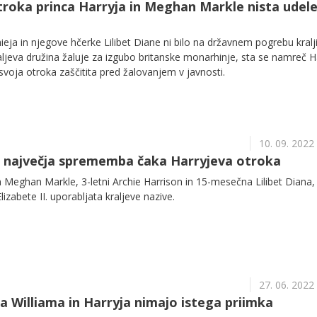
troka princa Harryja in Meghan Markle nista udele
hieja in njegove hčerke Lilibet Diane ni bilo na državnem pogrebu kralj
raljeva družina žaluje za izgubo britanske monarhinje, sta se namreč H
svoja otroka zaščitita pred žalovanjem v javnosti.
10. 09. 2022
ti največja sprememba čaka Harryjeva otroka
n Meghan Markle, 3-letni Archie Harrison in 15-mesečna Lilibet Diana,
lizabete II. uporabljata kraljeve nazive.
27. 06. 2022
ca Williama in Harryja nimajo istega priimka