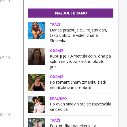
 05.00
NAJBOLJ BRANO
TRAČI
Danes praznuje 53. rojstni dan,
tako dobro je videti znana
Slovenka
ODDAJE
Kupil ji je 13-metrski čoln, ona pa
 05.00
sploh ne ve, za kakšno plovilo
gre
ODDAJE
Po romantičnem zmenku sledi
nepričakovan preobrat
KRALJEVO
Po dveh sinovih sta se razveselila
še deklice
 05.00
TRAČI
Fotografija manekenke v