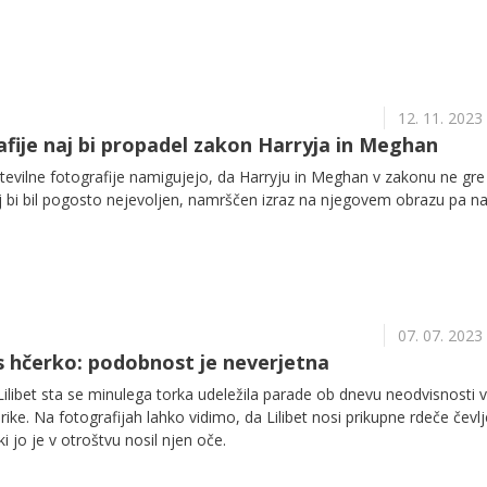
12. 11. 2023
afije naj bi propadel zakon Harryja in Meghan
številne fotografije namigujejo, da Harryju in Meghan v zakonu ne gre
aj bi bil pogosto nejevoljen, namrščen izraz na njegovem obrazu pa na
07. 07. 2023
 s hčerko: podobnost je neverjetna
 Lilibet sta se minulega torka udeležila parade ob dnevu neodvisnosti v
ke. Na fotografijah lahko vidimo, da Lilibet nosi prikupne rdeče čevlje
 jo je v otroštvu nosil njen oče.