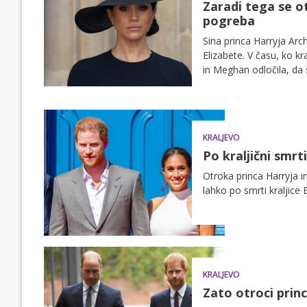
Zaradi tega se o
pogreba
Sina princa Harryja Arc
Elizabete. V času, ko k
in Meghan odločila, da 
KRALJEVO
Po kraljični smr
Otroka princa Harryja i
lahko po smrti kraljice E
KRALJEVO
Zato otroci prin