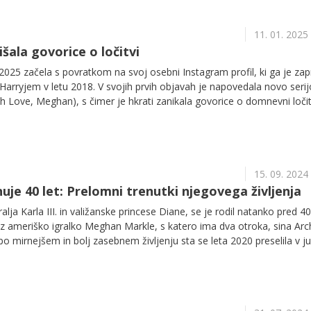
11. 01. 2025
išala govorice o ločitvi
025 začela s povratkom na svoj osebni Instagram profil, ki ga je zap
arryjem v letu 2018. V svojih prvih objavah je napovedala novo serij
h Love, Meghan), s čimer je hkrati zanikala govorice o domnevni ločit
15. 09. 2024
uje 40 let: Prelomni trenutki njegovega življenja
ralja Karla III. in valižanske princese Diane, se je rodil natanko pred 40 
 z ameriško igralko Meghan Markle, s katero ima dva otroka, sina Arc
ji po mirnejšem in bolj zasebnem življenju sta se leta 2020 preselila v j
varjata novo življenje, osredotočeno na družino in dobrodelnost.