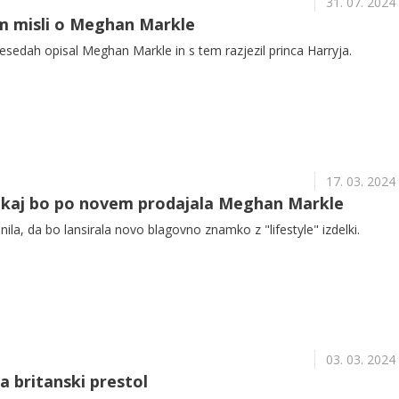
31. 07. 2024
iam misli o Meghan Markle
 besedah opisal Meghan Markle in s tem razjezil princa Harryja.
17. 03. 2024
, kaj bo po novem prodajala Meghan Markle
la, da bo lansirala novo blagovno znamko z "lifestyle" izdelki.
03. 03. 2024
a britanski prestol