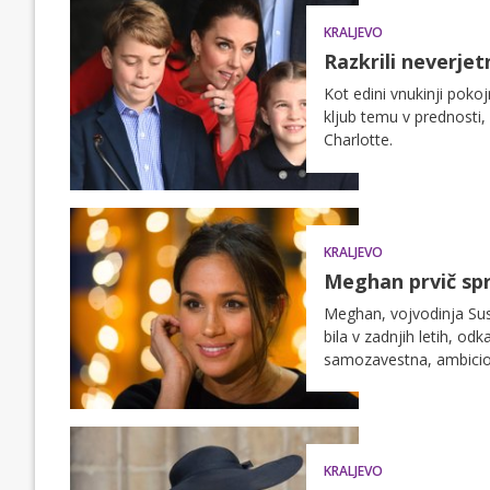
KRALJEVO
Razkrili neverje
Kot edini vnukinji poko
kljub temu v prednosti,
Charlotte.
KRALJEVO
Meghan prvič spr
Meghan, vojvodinja Su
bila v zadnjih letih, od
samozavestna, ambicioz
mnogi primerjali s pok
snaho ne bi bila navduše
o tem, kako se je kralj
Arhetipi in družini.
KRALJEVO