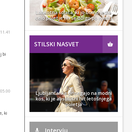
Lahkotna solata, ki jo bomo jedle
celo poletje (in še dolgo po njem)
 11.41
STILSKI NASVET
j bi
 05.00
Ljubljančanke prisegajo na modni
kos, ki je absolutni hit letošnjega
poletja
, ki
Intervju