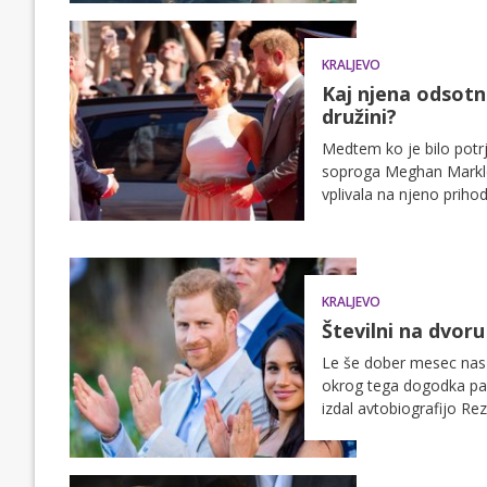
KRALJEVO
Kaj njena odsotn
družini?
Medtem ko je bilo potrj
soproga Meghan Markle 
vplivala na njeno priho
KRALJEVO
Številni na dvoru 
Le še dober mesec nas l
okrog tega dogodka pa j
izdal avtobiografijo Re
se je odločil, da ju po
prihod potrdita, imata 