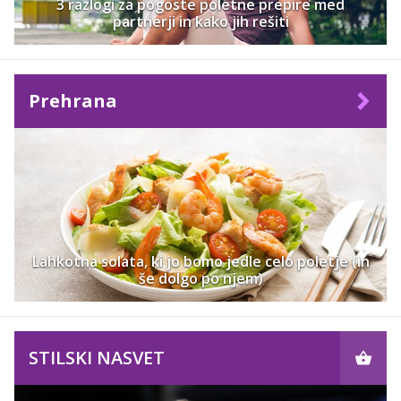
3 razlogi za pogoste poletne prepire med
partnerji in kako jih rešiti
Prehrana
Lahkotna solata, ki jo bomo jedle celo poletje (in
še dolgo po njem)
STILSKI NASVET