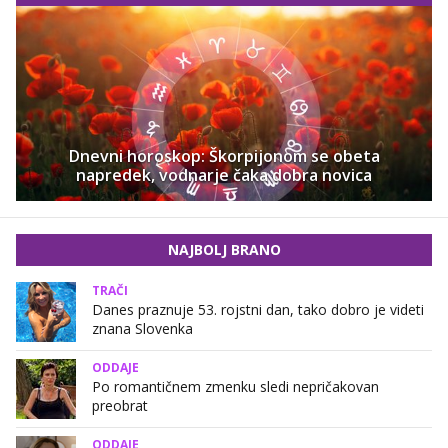
Dnevni horoskop: Škorpijonom se obeta
napredek, vodnarje čaka dobra novica
NAJBOLJ BRANO
TRAČI
Danes praznuje 53. rojstni dan, tako dobro je videti
znana Slovenka
ODDAJE
Po romantičnem zmenku sledi nepričakovan
preobrat
ODDAJE