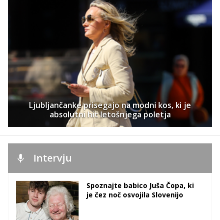
Ljubljančanke prisegajo na modni kos, ki je
absolutni hit letošnjega poletja
Intervju
Spoznajte babico Juša Čopa, ki
je čez noč osvojila Slovenijo