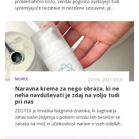
problematično kožo, vendar pogosto vsebujejo tudi
spremljajoče nezdrave in neželene sestavine, je
ZEOTEX DERM naravna, zdrava in učinkovita. Baza za
kremo sta razstrupljevalni mineral zeolit in
elementarno srebro, ki s sinergijo delovanja prinašata
revolucijo v negi problematične kože. ZDAJ to kremo
lahko najdete na policah dm trgovin po vsej Sloveniji.
NOVICE
27. 09. 2021 07.31
Naravna krema za nego obraza, ki ne
neha navduševati je zdaj na voljo tudi
pri nas
ZEOTEX je hrvaška blagovna znamka, ki zagovarja
zdrav način življenja v polnem smislu teh besed in se
zanaša na moč in učinkovitost narave v vseh izdelkih.
V morju izdelkov, ki obljubljajo veliko, toda pogosto
vsebujejo tudi spremljajoče nezdrave sestavine,