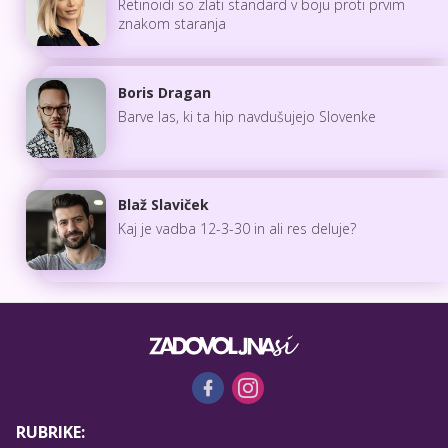
Retinoidi so zlati standard v boju proti prvim
znakom staranja
Boris Dragan
Barve las, ki ta hip navdušujejo Slovenke
Blaž Slaviček
Kaj je vadba 12-3-30 in ali res deluje?
RUBRIKE: