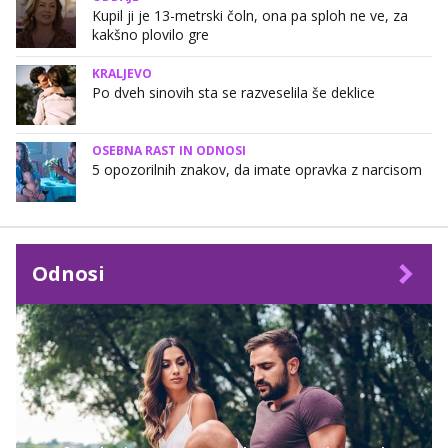
Kupil ji je 13-metrski čoln, ona pa sploh ne ve, za
kakšno plovilo gre
KRALJEVO
Po dveh sinovih sta se razveselila še deklice
OSEBNA RAST IN ODNOSI
5 opozorilnih znakov, da imate opravka z narcisom
Odnosi