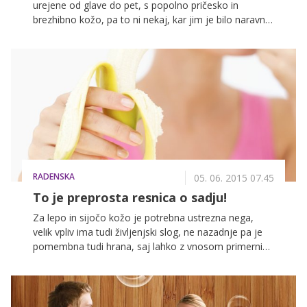
urejene od glave do pet, s popolno pričesko in
brezhibno kožo, pa to ni nekaj, kar jim je bilo naravno
dano. Za njimi stoji številna ekipa frizerjev, stilistov in
vizažistov, ki se jim lahko zahvalijo za sijočo in
negovano kožo, ki jim jo tako zavidamo. Najboljši
vizažisti in strokovnjaki za nego kože so razkrili do
zdaj skrbno varovane zvezdniške lepotne skrivnosti, s
pomočjo katerih bo zdaj tudi vaša koža sijoča in
zdrava!
RADENSKA
05. 06. 2015 07.45
To je preprosta resnica o sadju!
Za lepo in sijočo kožo je potrebna ustrezna nega,
velik vpliv ima tudi življenjski slog, ne nazadnje pa je
pomembna tudi hrana, saj lahko z vnosom primernih
živil poskrbite za mladosten videz in zdravo kožo. Ni
treba slediti strogi dieti, glavno je, da v telo vnašate
hrano, ki vsebuje ustrezne vitamine in minerale.
Avokado, marelice, breskve in banane je le nekaj