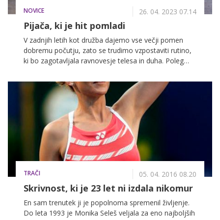
NOVICE
26. 04. 2023 07.14
Pijača, ki je hit pomladi
V zadnjih letih kot družba dajemo vse večji pomen
dobremu počutju, zato se trudimo vzpostaviti rutino,
ki bo zagotavljala ravnovesje telesa in duha. Poleg
gibanja, uravnotežene prehrane in izogibanja stresu
pri tem izjemno pomembno vlogo igra tudi zadostna
ter ustrezna hidracija, ki jo lahko še dodatno
nadgradimo z uživanjem funkcionalnih pijač. Za
kakšno vrsto napitkov sploh gre in čemu so
namenjeni?
TRAČI
05. 04. 2016 08.20
Skrivnost, ki je 23 let ni izdala nikomur
En sam trenutek ji je popolnoma spremenil življenje.
Do leta 1993 je Monika Seleš veljala za eno najboljših