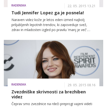
RADENSKA
22. 05. 2015 13.21
Tudi Jennifer Lopez ga je posnela!
Naraven videz kože je letos eden izmed najbolj
priljubljenih lepotnih trendov, ki zapoveduje svež,
zdrav in mladosten izgled po pravilu 'manj je več'.
Naravni selfiji so dobesedno preplavili družbena
omrežja, in če ste se do sedaj skrivale za goro ličil,
boste to pomlad in poletje svoji koži lahko končno
pustile zadihati. Dejstvo je, da je koža vsakodnevno
izpostavljena škodljivim vplivom, kar se izraža tudi na
njeni povrhnjici. Temperaturne razlike, škodljivi sončni
žarki, agresivna kozmetika, nepravilna prehrana in
neprimerna nega so dejavniki, ki še kako vplivajo na
izgled. Dobra novica je, da si naraven videz in gladko
kožo lahko povrnete tudi same s pomočjo naslednjih
RADENSKA
lepotnih napotkov.
29. 05. 2015 08.16
Zvezdniške skrivnosti za brezhiben
videz
Čeprav smo zvezdnice na rdeči preprogi vajeni videti