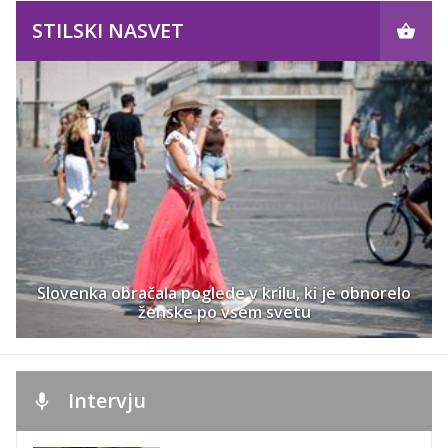
STILSKI NASVET
Slovenka obračala poglede v krilu, ki je obnorelo
ženske po vsem svetu
Intervju