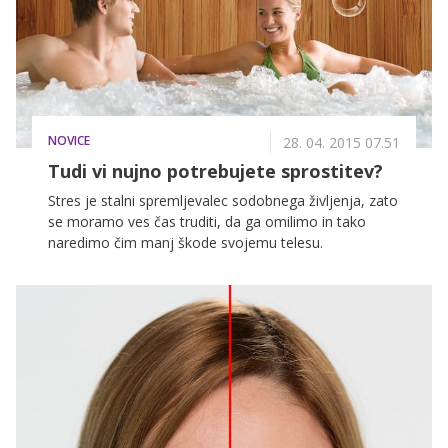
sezonskih sadežev, ki ji morate uvrstiti na svoj dnevni
jedilnik, iz njih pa lahko naredite tudi učinkovite
domače maske za obraz!
NOVICE
28. 04. 2015 07.51
Tudi vi nujno potrebujete sprostitev?
Stres je stalni spremljevalec sodobnega življenja, zato
se moramo ves čas truditi, da ga omilimo in tako
naredimo čim manj škode svojemu telesu.