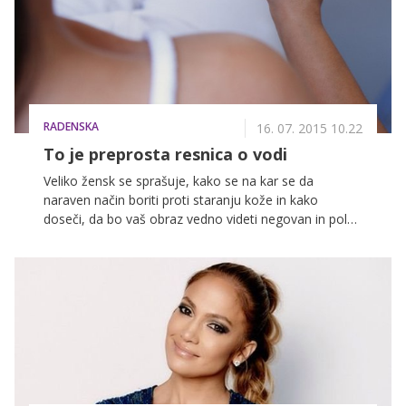
RADENSKA
16. 07. 2015 10.22
To je preprosta resnica o vodi
Veliko žensk se sprašuje, kako se na kar se da
naraven način boriti proti staranju kože in kako
doseči, da bo vaš obraz vedno videti negovan in poln
svežine. Preden se sprijaznite s tem, da je edino
učinkovito sredstvo proti gubam botoks ali razni dragi
lepotni posegi, se poskušajte poslužiti naravnih
izdelkov in spremeniti svoje življenjske navade. To
lahko namreč prav tako učinkovito upočasni staranje
kože in zmanjša gube – na naraven in zdrav način.