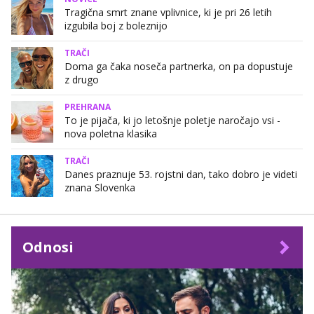
Tragična smrt znane vplivnice, ki je pri 26 letih
izgubila boj z boleznijo
TRAČI
Doma ga čaka noseča partnerka, on pa dopustuje
z drugo
PREHRANA
To je pijača, ki jo letošnje poletje naročajo vsi -
nova poletna klasika
TRAČI
Danes praznuje 53. rojstni dan, tako dobro je videti
znana Slovenka
Odnosi