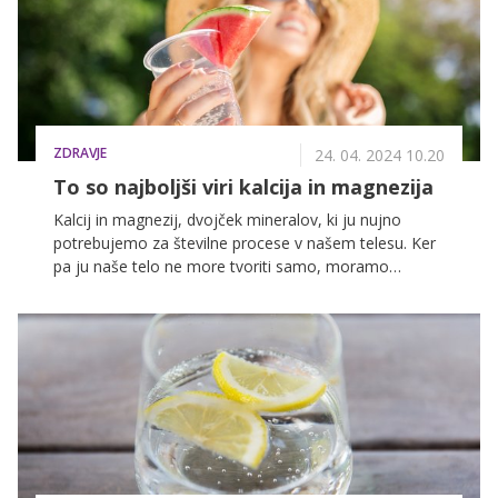
ZDRAVJE
24. 04. 2024 10.20
To so najboljši viri kalcija in magnezija
Kalcij in magnezij, dvojček mineralov, ki ju nujno
potrebujemo za številne procese v našem telesu. Ker
pa ju naše telo ne more tvoriti samo, moramo
poskrbeti za ustrezen dnevni vnos z različnimi vrstami
hrane. S priljubljeno osvežilno pijačo pa lahko to
storite na en mah.