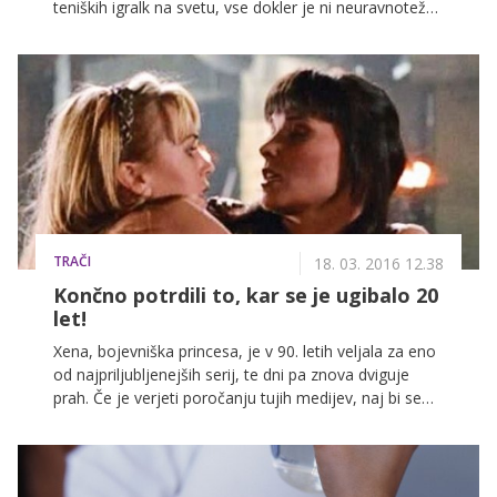
teniških igralk na svetu, vse dokler je ni neuravnotežen
moški med tekmo v Hamburgu napadel z nožem.
Takrat se je njeno življenje obrnilo na glavo in Monika
se je morala spopasti s številnimi strahovi.
TRAČI
18. 03. 2016 12.38
Končno potrdili to, kar se je ugibalo 20
let!
Xena, bojevniška princesa, je v 90. letih veljala za eno
od najpriljubljenejših serij, te dni pa znova dviguje
prah. Če je verjeti poročanju tujih medijev, naj bi se
serija vračala na male zaslone, v novi različici pa naj bi
končno potrdili to, kar se je ugibalo zadnjih 20 let, in
sicer da sta bili Xena in njena pomočnica Gabrielle
ljubimki.