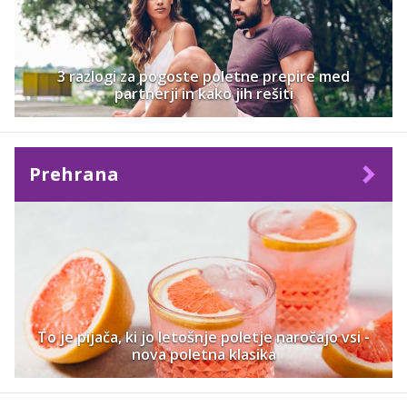
3 razlogi za pogoste poletne prepire med
partnerji in kako jih rešiti
Prehrana
To je pijača, ki jo letošnje poletje naročajo vsi -
nova poletna klasika