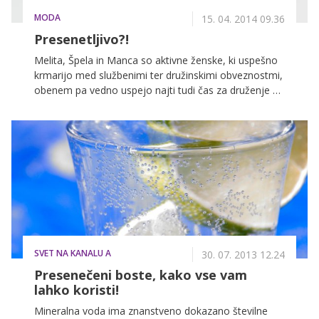
MODA
15. 04. 2014 09.36
Presenetljivo?!
Melita, Špela in Manca so aktivne ženske, ki uspešno
krmarijo med službenimi ter družinskimi obveznostmi,
obenem pa vedno uspejo najti tudi čas za druženje s
prijatelji. Pred dobrim mesecem dni smo jih povabili,
da testirajo novo linijo krem na slovenskem tržišču, ki
jih sestavljajo sodobne formulacije na temeljih
naravnih učinkovin.
SVET NA KANALU A
30. 07. 2013 12.24
Presenečeni boste, kako vse vam
lahko koristi!
Mineralna voda ima znanstveno dokazano številne