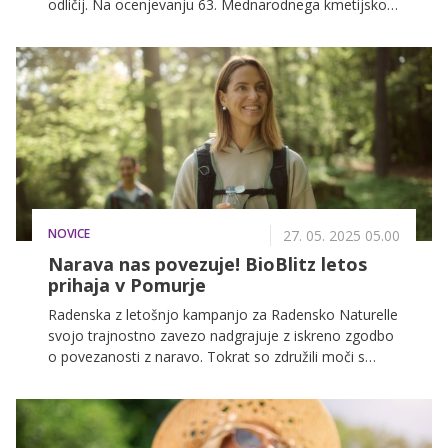
odličij. Na ocenjevanju 63. Mednarodnega kmetijsko-
živilskega sejma Agra je v kategoriji sokov,
brezalkoholnih pijač in embaliranih vod prejela zlato
nagrado ter s tem potrdila svojo neomajno zavezo
najvišji kakovosti. Strokovna komisija je priznanje
podelila na podlagi mnenj neodvisnih strokovnjakov,
ki so podrobno preučili okus, vonj, videz ter celostno
izkušnjo uživanja vode, ki pod zemeljskim površjem
svojo čistost in neokrnjenost ohranja že 12.000 let.
NOVICE
27. 05. 2025 05.00
Narava nas povezuje! BioBlitz letos
prihaja v Pomurje
Radenska z letošnjo kampanjo za Radensko Naturelle
svojo trajnostno zavezo nadgrajuje z iskreno zgodbo
o povezanosti z naravo. Tokrat so združili moči s
strokovnjaki in ljubitelji narave, ki v sklopu dogodka
BioBlitz Slovenija prostovoljno raziskujejo in beležijo
življenje okoli nas – od najmanjših rastlin do skritih
živali in čudovitih gliv.