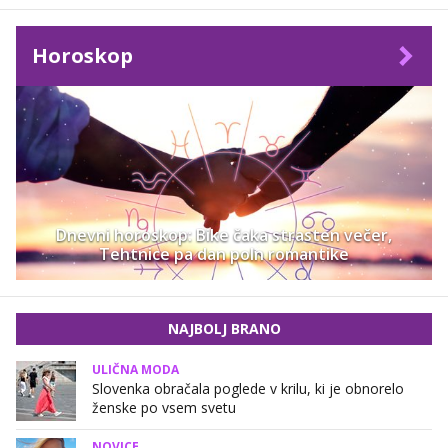
Horoskop
Dnevni horoskop: Bike čaka strasten večer,
Tehtnice pa dan poln romantike
NAJBOLJ BRANO
ULIČNA MODA
Slovenka obračala poglede v krilu, ki je obnorelo
ženske po vsem svetu
NOVICE