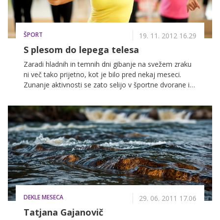
ŠPORT
19. 11. 2012 16.29
S plesom do lepega telesa
Zaradi hladnih in temnih dni gibanje na svežem zraku
ni več tako prijetno, kot je bilo pred nekaj meseci.
Zunanje aktivnosti se zato selijo v športne dvorane in
fitnes klube, kjer so na voljo številne oblike vodenih
vadb, med katerimi so vedno bolj priljubljene vadbe, ki
vključujejo plesne elemente.
DEKLE MESECA
29. 06. 2011 17.06
Tatjana Gajanovič