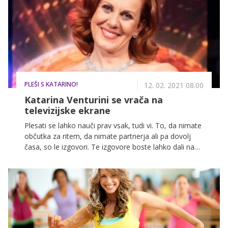
PLEŠI S KATARINO!
12. 02. 2021 08.00
Katarina Venturini se vrača na
televizijske ekrane
Plesati se lahko nauči prav vsak, tudi vi. To, da nimate
občutka za ritem, da nimate partnerja ali pa dovolj
časa, so le izgovori. Te izgovore boste lahko dali na
stran in zaplesali s Katarino Venturini, saj na dan
zaljubljencev na POP TV prihaja oddaja Pleši s
Katarino!.