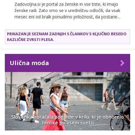
Zadovoljna.si je portal za ženske in vse tiste, ki imajo
ženske radi. Zato smo se v uredništvu odločili, da vsak
mesec eni od bralk ponudimo priložnost, da postane
gostiteljica velike druščine, ki vsak dan pride v goste
na naš portal. Vsako dekle, ki se bo prijavilo, bomo na
PRIKAZAN JE SEZNAM ZADNJIH 5 ČLANKOV S KLJUČNO BESEDO
kratko predstavili, o zmagovalki pa bodo odločili
RAZLIČNE ZVRSTI PLESA
.
bralke in bralci.
Ulična moda
Slovenka obračala poglede v krilu, ki je obnorelo
ženske po vsem svetu