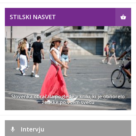
STILSKI NASVET
Slovenka obračala poglede v krilu, ki je obnorelo
ženske po vsem svetu
Intervju