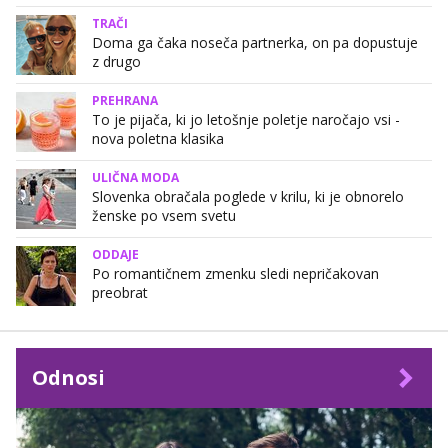
TRAČI
Doma ga čaka noseča partnerka, on pa dopustuje
z drugo
PREHRANA
To je pijača, ki jo letošnje poletje naročajo vsi -
nova poletna klasika
ULIČNA MODA
Slovenka obračala poglede v krilu, ki je obnorelo
ženske po vsem svetu
ODDAJE
Po romantičnem zmenku sledi nepričakovan
preobrat
Odnosi