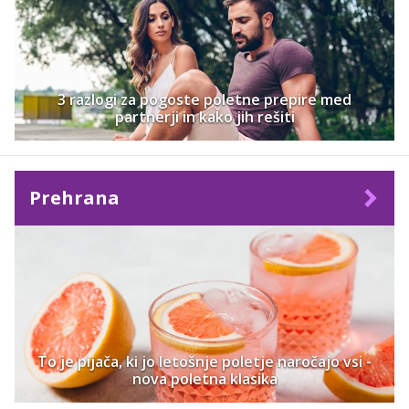
3 razlogi za pogoste poletne prepire med
partnerji in kako jih rešiti
Prehrana
To je pijača, ki jo letošnje poletje naročajo vsi -
nova poletna klasika