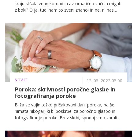
kraju slišala znan komad in avtomatično začela migati
z boki? O ja, tudi nam to zveni znano! In ne, ni nas
sram, saj ples izjemno pozitivno vpliva na fizično in
duševno počutje ter v morda sicer turoben vsakdan
prinese svežino, ki prevzame. A to še ni vse, med
plesanjem pokuriš tudi kar nekaj kalorij!
NOVICE
12. 05. 2022 05.00
Poroka: skrivnosti poročne glasbe in
fotografiranja poroke
Bliža se vajin težko pričakovani dan, poroka, pa še
nimata nikogar, ki bi poskrbel za poročno glasbo in
fotografiranje poroke. Brez skrbi, spodaj smo zbrali
nekaj koristnih informacij, s pomočjo katerih bosta
lažje našla pravega poročnega ponudnika zase.