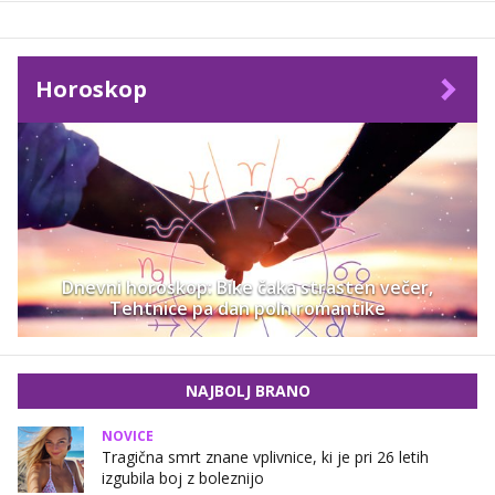
Horoskop
Dnevni horoskop: Bike čaka strasten večer,
Tehtnice pa dan poln romantike
NAJBOLJ BRANO
NOVICE
Tragična smrt znane vplivnice, ki je pri 26 letih
izgubila boj z boleznijo