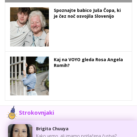
Spoznajte babico Juša Čopa, ki
je čez noč osvojila Slovenijo
Kaj na VOYO gleda Rosa Angela
Romih?
Strokovnjaki
Brigita Chuuya
Kako vemo, ali imamo potlačena čustva?