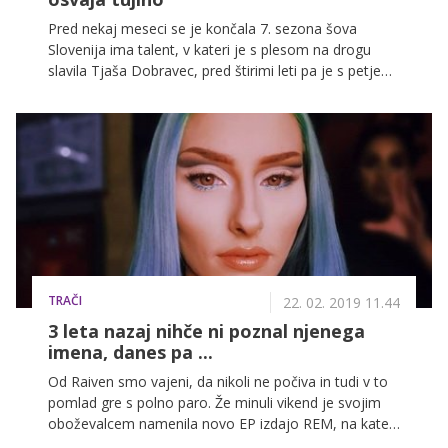
Pred nekaj meseci se je končala 7. sezona šova
Slovenija ima talent, v kateri je s plesom na drogu
slavila Tjaša Dobravec, pred štirimi leti pa je s petjem
zmago odnesla Jana Šušteršič. S svojim vokalom je
segla tudi onkraj naših meja in tako se trenutno
dokazuje tudi v Srbiji, kjer ji je ta teden uspel preboj v
finalni večer izbora za srbsko predstavnico na letošnji
Evroviziji.
TRAČI
22. 02. 2019 11.44
3 leta nazaj nihče ni poznal njenega
imena, danes pa ...
Od Raiven smo vajeni, da nikoli ne počiva in tudi v to
pomlad gre s polno paro. Že minuli vikend je svojim
oboževalcem namenila novo EP izdajo REM, na kateri
najdemo pet skladb, s katerimi nas popelje v