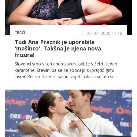
TRAČI
07. 04. 2020 17.18
Tudi Ana Praznik je uporabila
'mašinco'. Takšna je njena nova
frizura!
Slovenci smo v teh dneh zakorakali že v četrti teden
karantene, številni pa se že soočajo s (pre)dolgimi
lasmi. Ker so frizerski saloni zaprti, obeta se, da se
bodo odprli šele naslednji mesec, pa si marsikdo te
dni pomaga kar sam. Tudi slovenski zvezdniki.