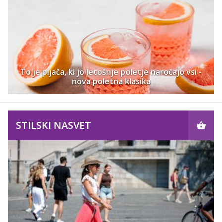
To je pijača, ki jo letošnje poletje naročajo vsi -
nova poletna klasika
STILSKI NASVET