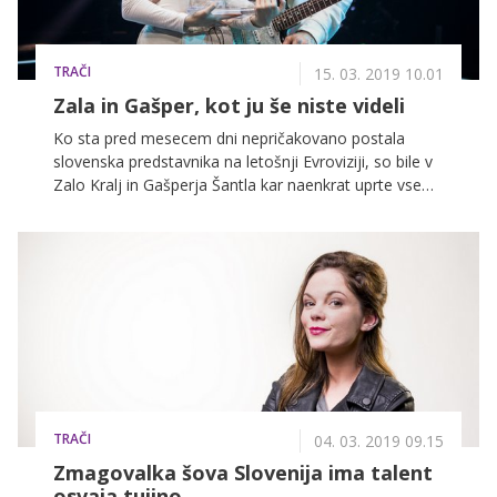
TRAČI
15. 03. 2019 10.01
Zala in Gašper, kot ju še niste videli
Ko sta pred mesecem dni nepričakovano postala
slovenska predstavnika na letošnji Evroviziji, so bile v
Zalo Kralj in Gašperja Šantla kar naenkrat uprte vse
oči javnosti – ne le v Sloveniji, temveč po vsej Evropi.
Sprva zadržana in sramežljiva najstnika pa zdaj kažeta
svojo bolj nagajivo plat.
TRAČI
04. 03. 2019 09.15
Zmagovalka šova Slovenija ima talent
osvaja tujino