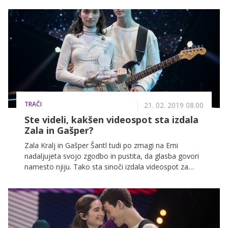
’temnejše kotičke svojih misli’, poleg tega pa je
napovedala tudi nove koncerte.
TRAČI
21. 02. 2019 08.00
Ste videli, kakšen videospot sta izdala
Zala in Gašper?
Zala Kralj in Gašper Šantl tudi po zmagi na Emi
nadaljujeta svojo zgodbo in pustita, da glasba govori
namesto njiju. Tako sta sinoči izdala videospot za
zmagovalno pesem Sebi, ki jo bosta 14. maja
predstavila tudi na velikem evrovizijskem odru.