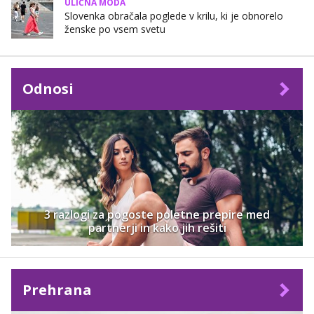
ULIČNA MODA
Slovenka obračala poglede v krilu, ki je obnorelo
ženske po vsem svetu
Odnosi
3 razlogi za pogoste poletne prepire med
partnerji in kako jih rešiti
Prehrana