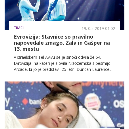
TRAČI
19. 05. 2019 01.02
Evrovizija: Stavnice so pravilno
napovedale zmago, Zala in Gašper na
13. mestu
V izraelskem Tel Avivu se je sinoči odvila že 64.
Evrovizija, na kateri je slovila Nizozemska s pesmijo
Arcade, ki jo je predstavil 25-letni Duncan Laurence.
Zala in Gašper sta si v torek pripela finale, kjer sta na
koncu pristala na 13. mestu.