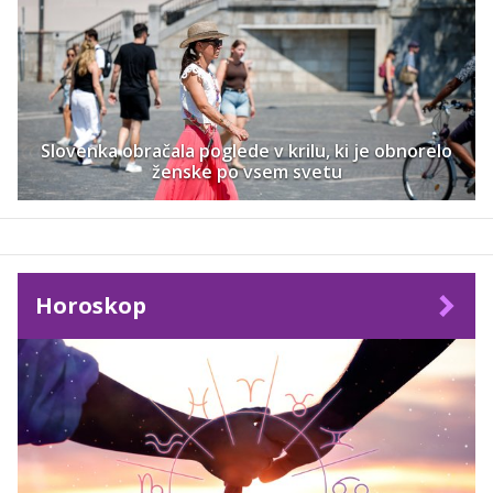
Slovenka obračala poglede v krilu, ki je obnorelo
ženske po vsem svetu
Horoskop