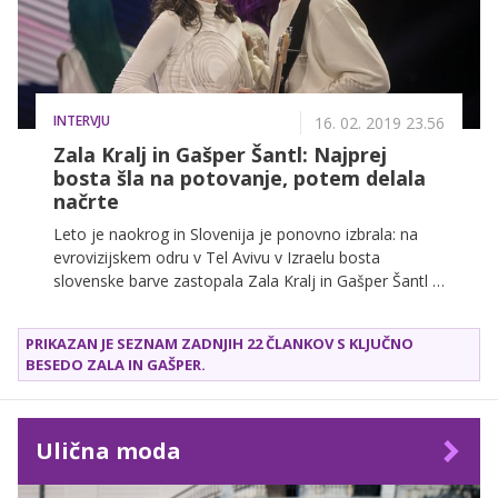
INTERVJU
16. 02. 2019 23.56
Zala Kralj in Gašper Šantl: Najprej
bosta šla na potovanje, potem delala
načrte
Leto je naokrog in Slovenija je ponovno izbrala: na
evrovizijskem odru v Tel Avivu v Izraelu bosta
slovenske barve zastopala Zala Kralj in Gašper Šantl s
pesmijo Sebi. Simpatični duo, ki je z zmago marsikoga
presenetil, želi s pesmijo in svojim nastopom
PRIKAZAN JE SEZNAM ZADNJIH 22 ČLANKOV S KLJUČNO
predvsem dati ljudem vedeti, da smo vsi točno takšni,
BESEDO
ZALA IN GAŠPER
.
kot moramo biti.
Ulična moda