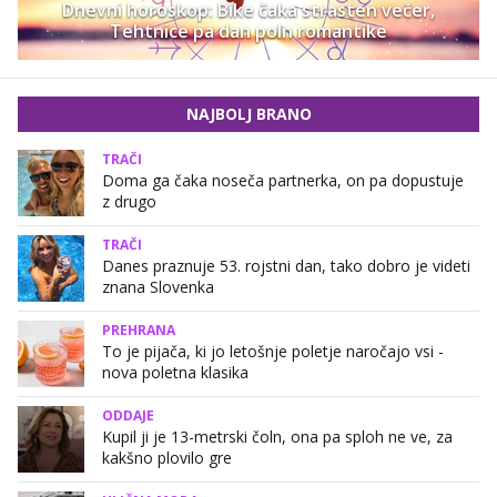
Dnevni horoskop: Bike čaka strasten večer,
Tehtnice pa dan poln romantike
NAJBOLJ BRANO
TRAČI
Doma ga čaka noseča partnerka, on pa dopustuje
z drugo
TRAČI
Danes praznuje 53. rojstni dan, tako dobro je videti
znana Slovenka
PREHRANA
To je pijača, ki jo letošnje poletje naročajo vsi -
nova poletna klasika
ODDAJE
Kupil ji je 13-metrski čoln, ona pa sploh ne ve, za
kakšno plovilo gre