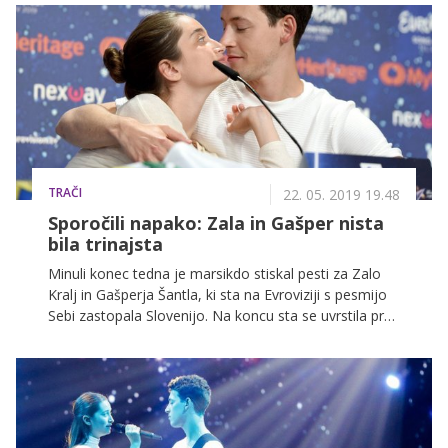
TRAČI
22. 05. 2019 19.48
Sporočili napako: Zala in Gašper nista
bila trinajsta
Minuli konec tedna je marsikdo stiskal pesti za Zalo
Kralj in Gašperja Šantla, ki sta na Evroviziji s pesmijo
Sebi zastopala Slovenijo. Na koncu sta se uvrstila prav
na tisto mesto, ki so jima ga večino časa
napovedovale stavnice, na 13. mesto, danes pa se je
izkazalo, da temu ni tako.