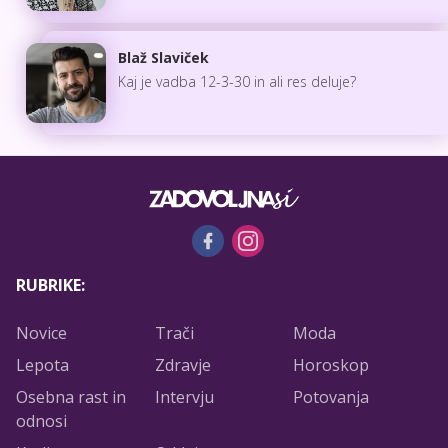
Blaž Slaviček
Kaj je vadba 12-3-30 in ali res deluje?
RUBRIKE:
Novice
Trači
Moda
Lepota
Zdravje
Horoskop
Osebna rast in
Intervju
Potovanja
odnosi