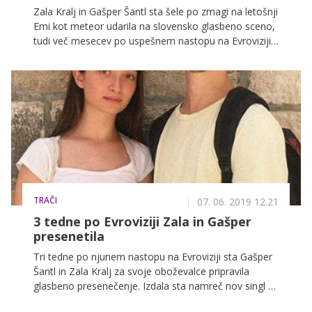
Zala Kralj in Gašper Šantl sta šele po zmagi na letošnji
Emi kot meteor udarila na slovensko glasbeno sceno,
tudi več mesecev po uspešnem nastopu na Evroviziji
pa se prah okrog njune glasbe še vedno ni polegel.
Ker se zavedata, da je treba železo kovati, dokler je
vroče, sta pred nekaj urami presenetila z novo
pesmijo, že prej pa sta o njej spregovorila kar na
svojem Instagramu, kjer sta oboževalcem
odgovarjala na zastavljena vprašanja.
TRAČI
07. 06. 2019 12.21
3 tedne po Evroviziji Zala in Gašper
presenetila
Tri tedne po njunem nastopu na Evroviziji sta Gašper
Šantl in Zala Kralj za svoje oboževalce pripravila
glasbeno presenečenje. Izdala sta namreč nov singl z
naslovom 'Come to me', tokrat v angleščini.