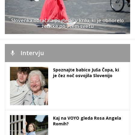
Slovenka obračala poglede v krilu, ki je obnorelo
ženske po vsem svetu
Intervju
Spoznajte babico Juša Čopa, ki
je čez noč osvojila Slovenijo
Kaj na VOYO gleda Rosa Angela
Romih?