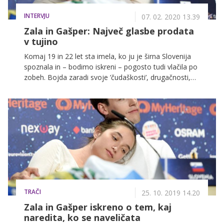
INTERVJU
07. 02. 2020 13.39
Zala in Gašper: Največ glasbe prodata
v tujino
Komaj 19 in 22 let sta imela, ko ju je širna Slovenija
spoznala in – bodimo iskreni – pogosto tudi vlačila po
zobeh. Bojda zaradi svoje ’čudaškosti’, drugačnosti,
tihosti. A Zala Kralj in Gašper Šantl, ki danes delujeta
pod imenom Zalagasper, sta dokazala, da to nista
igra in čudaštvo, temveč sta to onadva, mlada
človeka, ki – kot vsi – iščeta svoj prostor pod soncem.
Te dni, ko od njunega uspeha na Emi mineva leto dni,
sta pred izdajo prvenca in serijo koncertov, sta si
vzela čas tudi za nas in povedala, kako ustvarjata, kaj
pripravljata in kako delujeta, ko sta zgolj to, kar sta:
mlad par, sam doma. Se sploh kdaj spreta?
TRAČI
25. 10. 2019 14.20
Zala in Gašper iskreno o tem, kaj
naredita, ko se naveličata