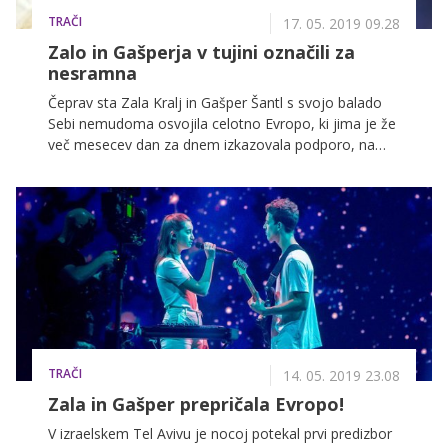
TRAČI
17. 05. 2019 09.28
Zalo in Gašperja v tujini označili za
nesramna
Čeprav sta Zala Kralj in Gašper Šantl s svojo balado
Sebi nemudoma osvojila celotno Evropo, ki jima je že
več mesecev dan za dnem izkazovala podporo, na
koncu pa ju tudi poslala v finale, sta zdaj isto publiko
razjezila. Na družbenih omrežjih ju že več dni
kritizirajo zaradi njune nedostopnosti in
neprofesionalnih izjav.
TRAČI
14. 05. 2019 23.08
Zala in Gašper prepričala Evropo!
V izraelskem Tel Avivu je nocoj potekal prvi predizbor