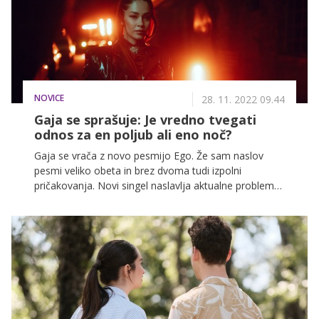
lahko sedaj ogledate na VOYO.
NOVICE
28. 11. 2022 09.44
Gaja se sprašuje: Je vredno tvegati
odnos za en poljub ali eno noč?
Gaja se vrača z novo pesmijo Ego. Že sam naslov
pesmi veliko obeta in brez dvoma tudi izpolni
pričakovanja. Novi singel naslavlja aktualne probleme
današnje družbe, natančneje laži in prevare v odnosih.
Je vredno tvegati odnos za en poljub ali eno noč? To
je vprašanje, ki ga v novi pesmi s svojim izjemnim
vokalom raziskuje Gaja.