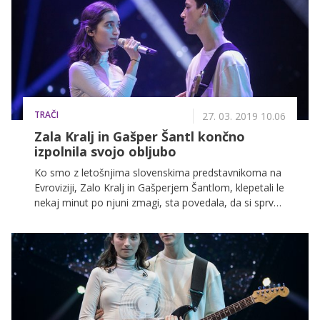
razglednico.
TRAČI
27. 03. 2019 10.06
Zala Kralj in Gašper Šantl končno
izpolnila svojo obljubo
Ko smo z letošnjima slovenskima predstavnikoma na
Evroviziji, Zalo Kralj in Gašperjem Šantlom, klepetali le
nekaj minut po njuni zmagi, sta povedala, da si sprva
želita nekam odpotovati, da uredita svoje misli.
Čeprav je od njune zmage minil že debel mesec, pa je
mladima zaljubljencema le uspelo izpolniti svojo
obljubo.