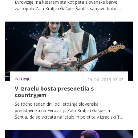
Evrovizije, na katerem sta kot peta slovenske barve
zastopala Zala Kralj in Gašper Šantl s sanjavo balado
Sebi, ki je takoj po Emi v Sloveniji poskrbela za deljena
mnenja. Čeprav je sprva kazalo, da Slovencev nista
prepričala, pa je bila Evropa nocoj enotna.
INTERVJU
26. 04. 2019 07.47
V Izraelu bosta presenetila s
countryjem
Še točno teden dni loči letošnja slovenska
predstavnika na Evroviziji, Zalo Kralj in Gašperja
Šantla, da se vkrcata na letalo in poletita v izraelski Tel
Aviv, kjer bosta s pesmijo Sebi 14. maja zastopala
Slovenijo. V Izraelu pa sta se pred kratkim že mudila,
saj sta tam snemala svojo predstavitveno