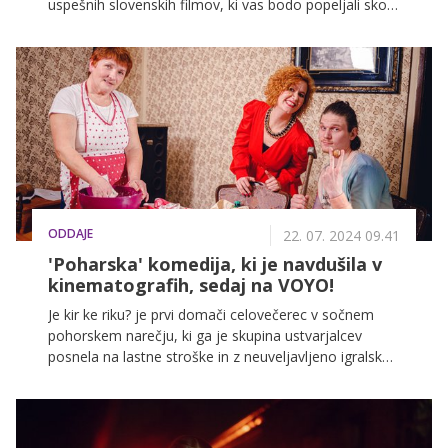
uspešnih slovenskih filmov, ki vas bodo popeljali skozi
pestro paleto čustev in zgodb. Naj bo to večer, ki ga
boste preživeli v dobri družbi, ob filmih, ki osvetljujejo
slovensko kulturo. Spodaj vas čaka spored filmov, ki
jih enostavno ne smete zamuditi!
ODDAJE
22. 07. 2024 09.41
'Poharska' komedija, ki je navdušila v
kinematografih, sedaj na VOYO!
Je kir ke riku? je prvi domači celovečerec v sočnem
pohorskem narečju, ki ga je skupina ustvarjalcev
posnela na lastne stroške in z neuveljavljeno igralsko
zasedbo. Majhen projekt je na Štajerskem postal
nepričakovani zmagovalec lanskega
kinematografskega leta ter tretji najbolj gledan
domači film v Sloveniji. Vsi, ki ste ga zamudili, si ga