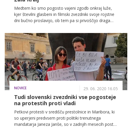
Medtem ko smo pogosto vajeni zgodb onkraj luže,
kjer številni glasbeni in filmski zvezdniki svoje rojstne
dni bučno proslavijo, ob tem pa si privoščijo draga
darila, o katerih lahko navadni smrtniki zgolj sanjamo,
pa je zgodba v Sloveniji precej drugačna. Mlada Zala
Kralj, ki skupaj s svojim fantom, Gašperjem Šantlom,
tvori vse uspešnejši duet Zalagašper, je minulo
nedeljo praznovala svoj 21. rojstni dan, svojo
'svetovno' polnoletnost pa je proslavila na prav
poseben način.
NOVICE
29. 06. 2020 16.05
Tudi slovenski zvezdniki vse pogosteje
na protestih proti vladi
Petkovi protesti v središču prestolnice in Maribora, ki
so uperjeni predvsem proti politiki trenutnega
mandatarja Janeza Janše, so v zadnjih mesecih postali
že tradicionalni, med njimi pa je vse pogosteje moč