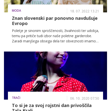
MODA
18. 07. 2022 13.21
Znan slovenski par ponovno navdušuje
Evropo
Poletje je sinonim sproščenosti, živahnosti ter udobja,
temu pa pritiče tudi izbor naše poletne garderobe.
Zaradi manjšega obsega dela ter obveznosti imamo
namreč več časa, da sledimo modnim trendom in
skozi izbrane modne kose izrazimo svoje občutke ter
strasti. To že od nekaj odlično uspeva tudi znanemu
slovenskemu glasbenemu paru, zato ne čudi, da sta
pred kratkim zablestela v prav posebni mednarodni
kampanji. Poglejmo, kateri so Zalini najljubši modni
kosi te sezone.
TRAČI
06. 10. 2020 07.50
To si je za svoj rojstni dan privoščila
Zala Kralj