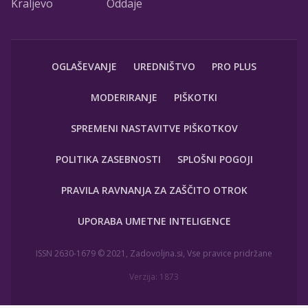
Kraljevo
Oddaje
OGLAŠEVANJE
UREDNIŠTVO
PRO PLUS
MODERIRANJE
PIŠKOTKI
SPREMENI NASTAVITVE PIŠKOTKOV
POLITIKA ZASEBNOSTI
SPLOŠNI POGOJI
PRAVILA RAVNANJA ZA ZAŠČITO OTROK
UPORABA UMETNE INTELIGENCE
ISSN 2630-1679 © 2021, Zadovoljna.si, Vse pravice pridržane
Verzija: 1873