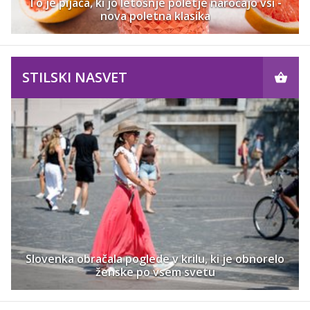
To je pijača, ki jo letošnje poletje naročajo vsi -
nova poletna klasika
STILSKI NASVET
Slovenka obračala poglede v krilu, ki je obnorelo
ženske po vsem svetu