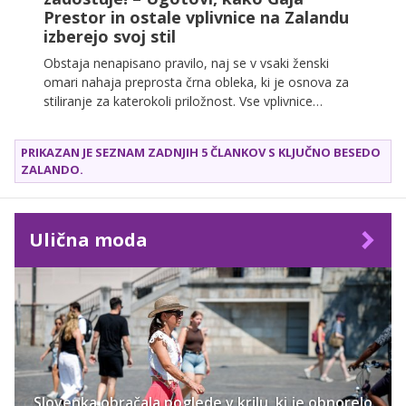
Prestor in ostale vplivnice na Zalandu
izberejo svoj stil
Obstaja nenapisano pravilo, naj se v vsaki ženski
omari nahaja preprosta črna obleka, ki je osnova za
stiliranje za katerokoli priložnost. Vse vplivnice
Zalando se sicer strinjajo s tem pravilom, vendar so
tisto črno obleko zamenjale za kavbojke, preprosto
PRIKAZAN JE SEZNAM ZADNJIH 5 ČLANKOV S KLJUČNO BESEDO
majico in suknjič ali kakovosten trenčkot.
ZALANDO
.
Ulična moda
Slovenka obračala poglede v krilu, ki je obnorelo