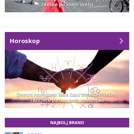
ženske po vsem svetu
Horoskop
Dnevni horoskop: Bike čaka strasten večer,
Tehtnice pa dan poln romantike
NAJBOLJ BRANO