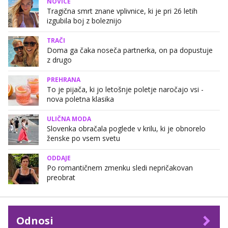
NOVICE
Tragična smrt znane vplivnice, ki je pri 26 letih
izgubila boj z boleznijo
TRAČI
Doma ga čaka noseča partnerka, on pa dopustuje
z drugo
PREHRANA
To je pijača, ki jo letošnje poletje naročajo vsi -
nova poletna klasika
ULIČNA MODA
Slovenka obračala poglede v krilu, ki je obnorelo
ženske po vsem svetu
ODDAJE
Po romantičnem zmenku sledi nepričakovan
preobrat
Odnosi