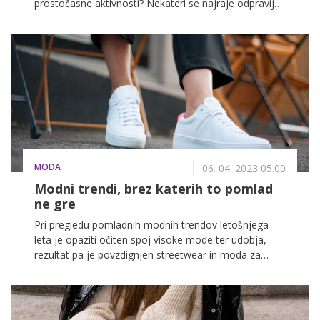
prostočasne aktivnosti? Nekateri se najraje odpravijo
na daljši sprehod, drugim so bližje pohodne ture in
hribi. Številni si misli bistrijo med lahkotnim
rekreacijskim tekom ali pa skočijo na kolo. Ni važno,
katero obliko rekreacije boste izbrali, se pa velja za
posamezno športno aktivnost primerno opremiti. Tudi
stil igra namreč v športu še kako pomembno vlogo!
MODA
06. 04. 2023 05.00
Modni trendi, brez katerih to pomlad
ne gre
Pri pregledu pomladnih modnih trendov letošnjega
leta je opaziti očiten spoj visoke mode ter udobja,
rezultat pa je povzdignjen streetwear in moda za
vsako razpoloženje. Glavne vloge si tokrat delijo
lahkotna oblačila živahnih barv in potiskov, modni kosi
za šport in prosti čas ter nepogrešljive superge.
Preverili smo aktualne trende in izbrali tri favorite, ki to