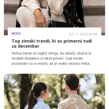
pomlad nikakor ne smejo manjkati v vaši omari.
MODA
24. 11. 2022 05.00
Top zimski trendi, ki so primerni tudi
za december
Večina žensk se najbrž strinja, da oblačil, obutve in
modnih dodatkov ni nikoli preveč. Tudi modni
poznavalci so si enotni, da je vsako sezono treba
domačo omaro osvežiti z vsaj nekaj aktualnimi trendi,
ki se iz leta v leto spreminjajo in dopolnjujejo.
Poglejmo torej, kateri modni kosi bodo zaznamovali
letošnjo zimo, kje jih najdete in kako lahko z njimi
oblikujete popolne modne kombinacije za prihajajoče
praznike.