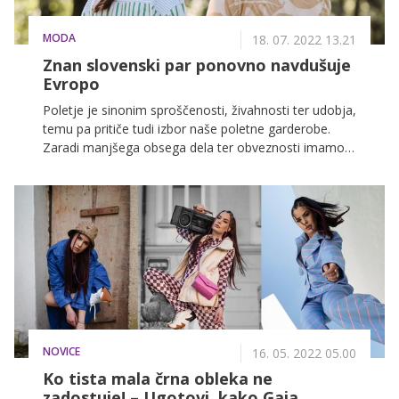
MODA
18. 07. 2022 13.21
Znan slovenski par ponovno navdušuje
Evropo
Poletje je sinonim sproščenosti, živahnosti ter udobja,
temu pa pritiče tudi izbor naše poletne garderobe.
Zaradi manjšega obsega dela ter obveznosti imamo
namreč več časa, da sledimo modnim trendom in
skozi izbrane modne kose izrazimo svoje občutke ter
strasti. To že od nekaj odlično uspeva tudi znanemu
slovenskemu glasbenemu paru, zato ne čudi, da sta
pred kratkim zablestela v prav posebni mednarodni
kampanji. Poglejmo, kateri so Zalini najljubši modni
kosi te sezone.
NOVICE
16. 05. 2022 05.00
Ko tista mala črna obleka ne
zadostuje! – Ugotovi, kako Gaja