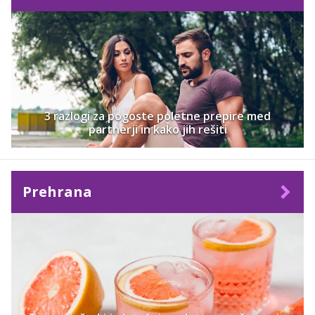
3 razlogi za pogoste poletne prepire med
partnerji in kako jih rešiti
Prehrana