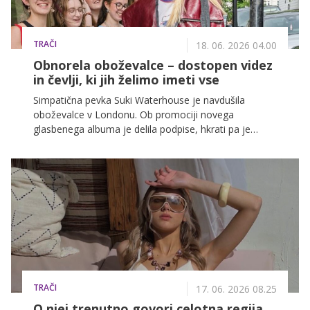
TRAČI
18. 06. 2026 04.00
Obnorela oboževalce – dostopen videz
in čevlji, ki jih želimo imeti vse
Simpatična pevka Suki Waterhouse je navdušila
oboževalce v Londonu. Ob promociji novega
glasbenega albuma je delila podpise, hkrati pa je
navdušila s sproščenim stajlingom in čevlji, ki jih
želimo imeti vse.
TRAČI
17. 06. 2026 08.25
O njej trenutno govori celotna regija