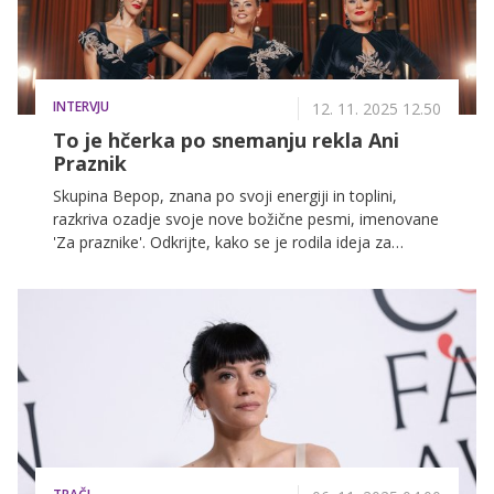
INTERVJU
12. 11. 2025 12.50
To je hčerka po snemanju rekla Ani
Praznik
Skupina Bepop, znana po svoji energiji in toplini,
razkriva ozadje svoje nove božične pesmi, imenovane
'Za praznike'. Odkrijte, kako se je rodila ideja za
pesem, zakaj je bilo vredno počakati eno leto in kako
so dekleta s pomočjo hčerk posnele čudovit
videospot. Spregovorile so tudi o hvaležnosti in o tem,
kakšne želje imajo za praznični čas.