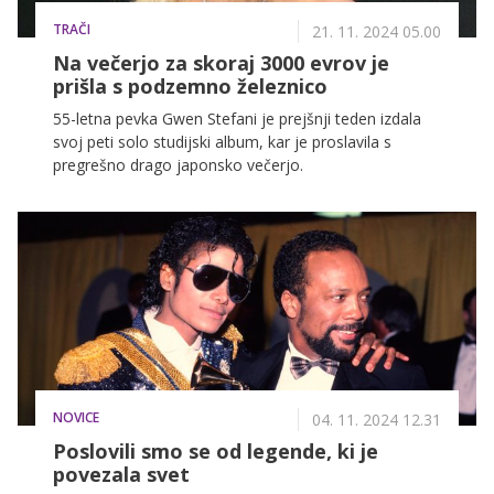
TRAČI
21. 11. 2024 05.00
Na večerjo za skoraj 3000 evrov je
prišla s podzemno železnico
55-letna pevka Gwen Stefani je prejšnji teden izdala
svoj peti solo studijski album, kar je proslavila s
pregrešno drago japonsko večerjo.
NOVICE
04. 11. 2024 12.31
Poslovili smo se od legende, ki je
povezala svet