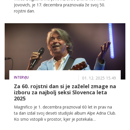
Jovovich, je 17. decembra praznovala že svoj 50.
rojstni dan.
INTERVJU
01. 12. 2025 15.49
Za 60. rojstni dan si je zaželel zmage na
izboru za najbolj seksi Slovenca leta
2025
Magnifico je 1. decembra praznoval 60 let in prav na
ta dan izdal svoj deseti studijski album Alpe Adria Club.
Ko smo vstopili v prostor, kjer je potekala
predstavitev, je bilo čutiti posebno energijo: