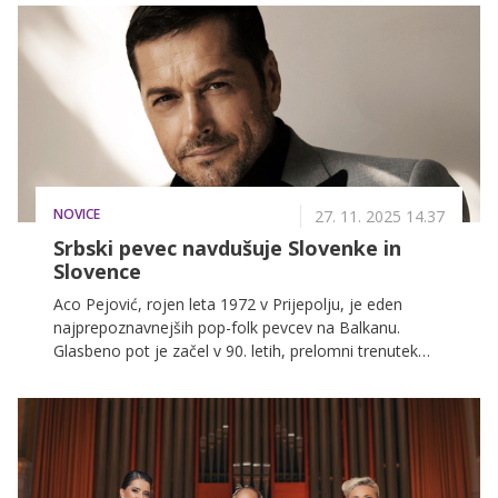
kombinacijo prazničnega pričakovanja, ustvarjalne
sproščenosti in topline, ki jo lahko ustvari le nekdo, ki
v sebi nosi več desetletij glasbenih zgodb. Magnifico
nas je pozdravil osebno, skoraj domačno, kot bi nas
povabil v svojo dnevno sobo.
NOVICE
27. 11. 2025 14.37
Srbski pevec navdušuje Slovenke in
Slovence
Aco Pejović, rojen leta 1972 v Prijepolju, je eden
najprepoznavnejših pop-folk pevcev na Balkanu.
Glasbeno pot je začel v 90. letih, prelomni trenutek
njegove kariere pa sta zaznamovala prva albuma
Viđaš li je, druže moj in Prevara, ki sta ga hitro
uveljavila kot glas velike balkanske publike.