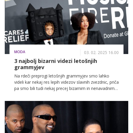
bolečino izgube. Je morda pesem odsev njenega
osebnega življenja?
MODA
03. 02. 2025 16.00
3 najbolj bizarni videzi letošnjih
grammyjev
Na rdeči preprogi letošnjih grammyjev smo lahko
videli kar nekaj res lepih videzov slavnih zvezdnic, priča
pa smo bili tudi nekaj precej bizarnim in nenavadnim
oblačilom.