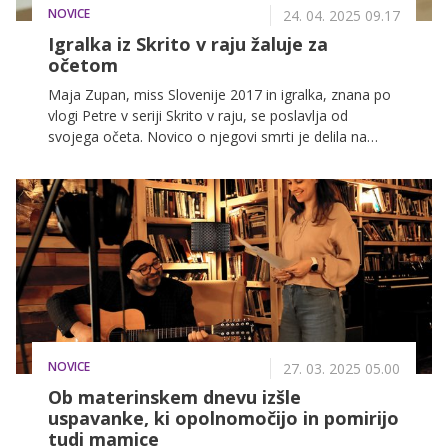
NOVICE
24. 04. 2025 09.17
Igralka iz Skrito v raju žaluje za
očetom
Maja Zupan, miss Slovenije 2017 in igralka, znana po
vlogi Petre v seriji Skrito v raju, se poslavlja od
svojega očeta. Novico o njegovi smrti je delila na
družbenih omrežjih, kjer je objavila ganljive fotografije
iz družinskega albuma.
NOVICE
27. 03. 2025 05.00
Ob materinskem dnevu izšle
uspavanke, ki opolnomočijo in pomirijo
tudi mamice