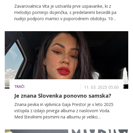
Zavarovalnica Vita je ustvarila prve uspavanke, ki z
melodijo pomirijo dojenčka, s predelanimi besedili pa
nudijo podporo mamici v poporodnem obdobju. 10
zimzelenih ljudskih pesmi kot sta Jaz sem mala roža in
Nina nana je zbranih v albumu Uspavanke za dva, ki je
na voljo na YouTubu, Spotifyju, Apple Music in drugih
glasbenih platformah.
TRAČI
11. 03. 2025 05.00
Je znana Slovenka ponovno samska?
Znana pevka in vplivnica Gaja Prestor je v leto 2025
vstopila z izdajo prvega albuma z naslovom Voda.
Med številnimi pesmimi na albumu je veliko
pozornosti pritegnila čustvena pesem Odhajam, ki
raziskuje ljubezen, mladostno zaljubljenost in