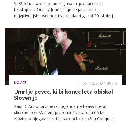
V 92. letu starosti je umrl glasbeni producent in
tekstopisec Quincy Jones, ki je veljal za eno
najvplivnejših osebnosti v popularni glasbi 20. stoletja.
V skoraj 70-letni karieri je vrh dosegel kot producent
albuma Thriller Michaela Jacksona. Bil je tudi eden od
producentov kultne pesmi We Are the World iz leta
1985.
NOVICE
22. 10. 2024 09.35
Umrl je pevec, ki bi konec leta obiskal
Slovenijo
Paul Di'Anno, prvi pevec legendarne heavy metal
skupine Iron Maiden, je preminil v starosti 66 let.
Novico o njegovi smrti je sporočila založba Conquest
Music, ki je v izjavi zapisala, da je umrl na svojem
domu v Salisburyju. Natančen vzrok smrti še ni znan.