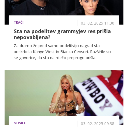
TRAČI
03. 02. 2025 11.30
Sta na podelitev grammyjev res prišla
nepovabljena?
Za dramo že pred samo podelitvijo nagrad sta
poskrbela Kanye West in Bianca Censori. Razširile so
se govorice, da sta na rdečo preprogo prišla
nepovabljena, nato pa naj bi ju prisilno odstranili iz
dogodka. Te govorice so se pozneje izkazale za
neresnične, a same podelitve se kljub temu nista
udeležila. Kaj se je zgodilo?
NOVICE
03. 02. 2025 09.38