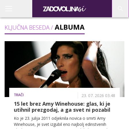
ALBUMA
KLJUČNA BESEDA /
TRAČI
23. 07. 2026 03.48
15 let brez Amy Winehouse: glas, ki je
utihnil prezgodaj, a ga svet ni pozabil
Ko je 23. julija 2011 odjeknila novica o smrti Amy
Winehouse, je svet izgubil eno najbolj edinstvenih