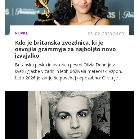
NOVICE
03. 02. 2026 04.00
Kdo je britanska zvezdnica, ki je
osvojila grammyja za najboljšo novo
izvajalko
Britanska pevka in avtorica pesmi Olivia Dean je v
svetu glasbe v zadnjih letih doživela meteorski vzpon.
Leto 2026 je zanjo še posebej nepozabno: Olivia je na
68. podelitvi grammyjev prejela nagrado za najboljšo
novo izvajalko (Best New Artist) in s tem potrdila, da
sodi med najpomembnejše nove talente svetovne
glasbene scene.