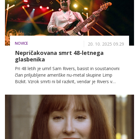
NOVICE
20. 10. 2025 09.29
Nepričakovana smrt 48-letnega
glasbenika
Pri 48 letih je umrl Sam Rivers, basist in soustanovni
član priljubljene ameriške nu-metal skupine Limp
Bizkit. Vzrok smrti ni bil razkrit, vendar je Rivers v
preteklosti trpel za boleznijo jeter in bil na
transplantaciji.