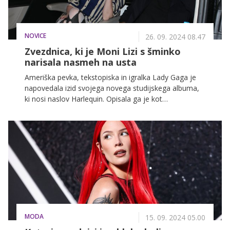
NOVICE
26. 09. 2024 08.47
Zvezdnica, ki je Moni Lizi s šminko
narisala nasmeh na usta
Ameriška pevka, tekstopiska in igralka Lady Gaga je
napovedala izid svojega novega studijskega albuma,
ki nosi naslov Harlequin. Opisala ga je kot
spremljevalnega k filmu Joker: Norost v dvoje, v
katerem je zaigrala ob Joaquinu Phoenixu. Posnela pa
je tudi video za pariški muzej Louvre, s katerim v
muzeju vabijo na razstavo Podobe norcev.
MODA
15. 09. 2024 05.00