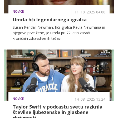
NOVICE
11. 10. 2025 04.00
Umrla hči legendarnega igralca
Susan Kendall Newman, hči igralca Paula Newmana in
njegove prve žene, je umrla pri 72 letih zaradi
kroničnih zdravstvenih težav.
NOVICE
14. 08. 2025 13.24
Taylor Swift v podcastu svetu razkrila
številne ljubezenske in glasbene
skrivnosti