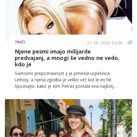
se skriva precej bolj čustvena zgodba, kot bi marsikdo
pričakoval.
TRAČI
23. 06. 2026 04.00
Njene pesmi imajo milijarde
predvajanj, a mnogi še vedno ne vedo,
kdo je
Svetovno prepoznavnost ji je prinesla uspešnica
Unholy, a njena zgodba je veliko več kot le en hit.
Spoznajte, kako je Kim Petras postala ena najbolj
prepoznavnih pop izvajalk, zakaj je zapustila založbo
in kateri album opisuje kot najbolj osebnega v svoji
karieri.