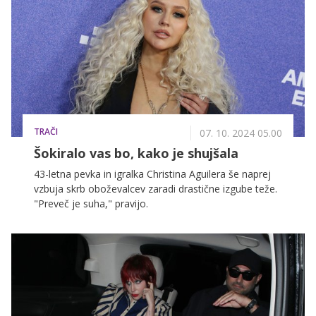
TRAČI
07. 10. 2024 05.00
Šokiralo vas bo, kako je shujšala
43-letna pevka in igralka Christina Aguilera še naprej
vzbuja skrb oboževalcev zaradi drastične izgube teže.
"Preveč je suha," pravijo.