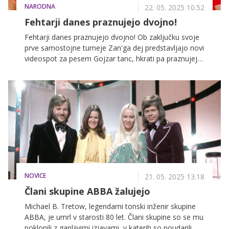
NARODNA
22. 05. 2025 10.52
Fehtarji danes praznujejo dvojno!
Fehtarji danes praznujejo dvojno! Ob zaključku svoje
prve samostojne turneje Zan'ga dej predstavljajo novi
videospot za pesem Gojzar tanc, hkrati pa praznujejo
tudi rojstni dan njihovega harmonikarja Blaža, ki se
tokrat kot avtor podpisuje tako pod besedilo kot pod
melodijo nove skladbe.
NOVICE
21. 05. 2025 13.18
Člani skupine ABBA žalujejo
Michael B. Tretow, legendarni tonski inženir skupine
ABBA, je umrl v starosti 80 let. Člani skupine so se mu
poklonili z ganljivimi izjavami, v katerih so poudarili