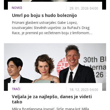
NOVICE
29. 01. 2026 04.00
Umrl po boju s hudo boleznijo
Priznani glasbeni ustvarjalec Gabe Lopez,
soustvarjalec številnih uspešnic za RuPaul's Drag
Race, je preminil po večletnem boju z limfomom.
Žalujejo družina, prijatelji in številne zvezde
šovbiznisa.
TRAČI
18. 12. 2025 04.00
Veljala je za najlepšo, danes je videti
tako
Milica Bogdanovna Jovović, širše znana kot Milla