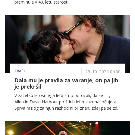
preminula v 40. letu starosti.
TRAČI
29. 10. 2025 04.00
Dala mu je pravila za varanje, on pa jih
je prekršil
V začetku letošnjega leta smo poročali, da se Lily
Allen in David Harbour po štirih letih zakona ločujeta.
Sprva razlog za njun razhod ni bil znan, zdaj pa se zdi,
da je k temu botrovalo kršenje pravil njunega
odprtega razmerja.