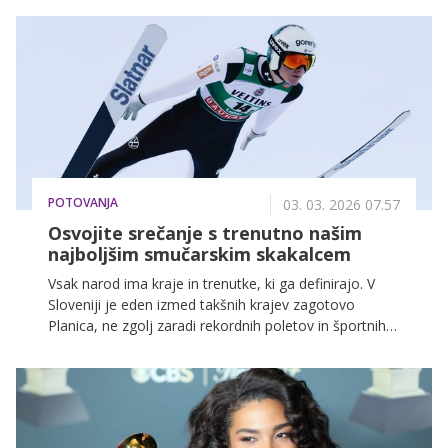
glasbenih odrih.
POTOVANJA
03. 03. 2026 07.57
Osvojite srečanje s trenutno našim
najboljšim smučarskim skakalcem
Vsak narod ima kraje in trenutke, ki ga definirajo. V
Sloveniji je eden izmed takšnih krajev zagotovo
Planica, ne zgolj zaradi rekordnih poletov in športnih
presežkov, temveč zaradi občutka, ki ga ustvarja med
ljudmi. Planica namreč ni le prizorišče tekmovanja,
ampak prostor, kjer se vsako leto znova potrjuje,
kako močno nas lahko povezujejo skupna doživetja.