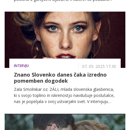
njegov neprecenljiv prispevek k njihovemu uspehu in
edinstvenemu zvoku.
INTERVJU
07. 05. 2025 17.30
Znano Slovenko danes čaka izredno
pomemben dogodek
Zala Smolnikar oz. ZÁLI, mlada slovenska glasbenica,
ki s svojo toplino in iskrenostjo navdušuje poslušalce,
nas je popeljala v svoj ustvarjalni svet. V intervjuju
smo z njo klepetali o njenem umetniškem izrazu,
ustvarjalnem procesu, poučevanju, novem albumu in
prihajajočem koncertu, ki odseva njeno večletno
glasbeno pot. Spoznajte jo skozi besede, ki izžarevajo