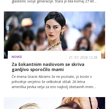
glasbenic svoje generacije. Stara je bila komaj 27 let,
a je za seboj pustila opus, ki ga mnogi glasbeni kritiki
še danes uvrščajo med najpomembnejše dosežke
sodobnega soula in popa.
NOVICE
21. 07. 2026 12.28
Za šokantnim naslovom se skriva
ganljivo sporočilo mami
Če imena Gracie Abrams še ne poznate, jo boste v
prihodnje verjetno še velikokrat slišali. 26-letna
ameriška pevka velja za eno najbolj obetavnih imen
nove generacije pop glasbe, njene iskrene pesmi o
ljubezni, odraščanju in zapletenih odnosih pa so ji
prinesle milijone poslušalcev po svetu. Ravno je izdala
tretji studijski album Daughter From Hell, za katerim