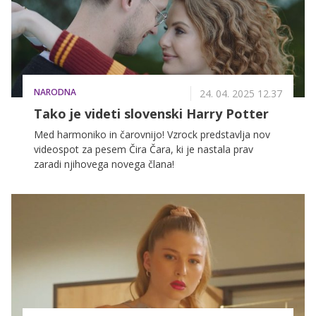
predanost in ljubezen do glasbe.
NARODNA
24. 04. 2025 12.37
Tako je videti slovenski Harry Potter
Med harmoniko in čarovnijo! Vzrock predstavlja nov
videospot za pesem Čira Čara, ki je nastala prav
zaradi njihovega novega člana!