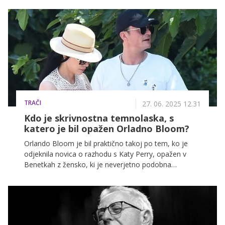
je povzročilo veliko navdušenje med oboževalci, ki že
nestrpno pričakujejo dodatne podrobnosti.
TRAČI
27. 06. 2025 12.31
Kdo je skrivnostna temnolaska, s
katero je bil opažen Orladno Bloom?
Orlando Bloom je bil praktično takoj po tem, ko je
odjeknila novica o razhodu s Katy Perry, opažen v
Benetkah z žensko, ki je neverjetno podobna
omenjeni pevki.