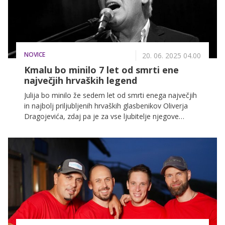
NOVICE
20. 06. 2025 04.00
Kmalu bo minilo 7 let od smrti ene
največjih hrvaških legend
Julija bo minilo že sedem let od smrti enega največjih
in najbolj priljubljenih hrvaških glasbenikov Oliverja
Dragojevića, zdaj pa je za vse ljubitelje njegove
glasbe končno na voljo nov album s kar 12 skladbami.