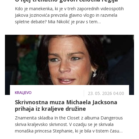
Kdo je manekenka, ki je v treh zaporednih videospotih
Jakova Jozinovića prevzela glavno vlogo in razvnela
spletne debate? Mia Nikolić je prav s tem
sodelovanjem postala novo ime na sceni, o katerem
trenutno govori celotna regija. Primerjajo jo celo z
mlado Kate Moss.
KRALJEVO
23. 05. 2026 04.00
Skrivnostna muza Michaela Jacksona
prihaja iz kraljeve družine
Znamenita skladba In the Closet z albuma Dangerous
skriva kraljevsko skrivnost. V ozadju se je skrivala
monaška princesa Stephanie, ki je bila v tistem času
tudi sama ambiciozna pevka in si je želela uspeti na