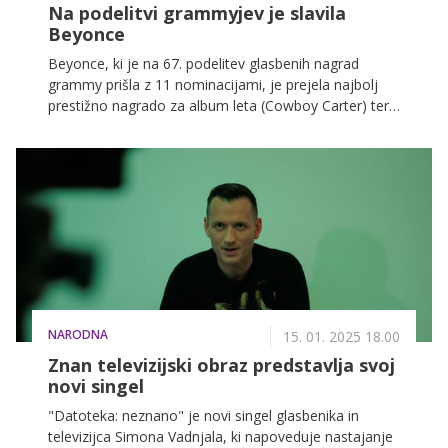
Na podelitvi grammyjev je slavila
Beyonce
Beyonce, ki je na 67. podelitev glasbenih nagrad
grammy prišla z 11 nominacijami, je prejela najbolj
prestižno nagrado za album leta (Cowboy Carter) ter
grammyja za najboljši country album in z Miley Cyrus
še za najboljši country nastop dueta ali skupine (II
Most Wanted).
NARODNA
15. 01. 2025 18.00
Znan televizijski obraz predstavlja svoj
novi singel
"Datoteka: neznano" je novi singel glasbenika in
televizijca Simona Vadnjala, ki napoveduje nastajanje