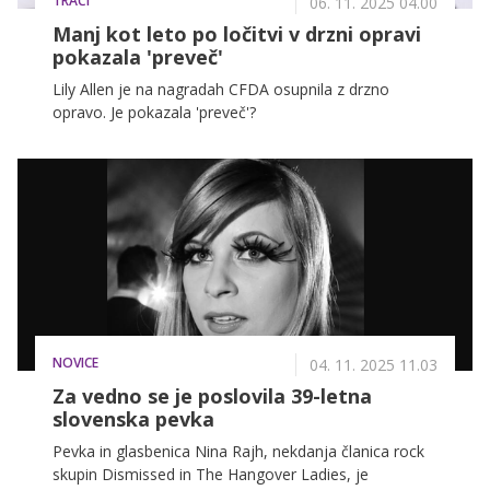
TRAČI
06. 11. 2025 04.00
Manj kot leto po ločitvi v drzni opravi
pokazala 'preveč'
Lily Allen je na nagradah CFDA osupnila z drzno
opravo. Je pokazala 'preveč'?
NOVICE
04. 11. 2025 11.03
Za vedno se je poslovila 39-letna
slovenska pevka
Pevka in glasbenica Nina Rajh, nekdanja članica rock
skupin Dismissed in The Hangover Ladies, je