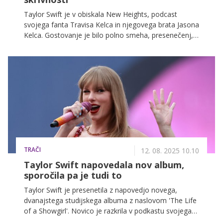
Taylor Swift je v obiskala New Heights, podcast
svojega fanta Travisa Kelca in njegovega brata Jasona
Kelca. Gostovanje je bilo polno smeha, presenečenj,
čustvenih trenutkov in ekskluzivnih novic za
oboževalce.
TRAČI
12. 08. 2025 10.10
Taylor Swift napovedala nov album,
sporočila pa je tudi to
Taylor Swift je presenetila z napovedjo novega,
dvanajstega studijskega albuma z naslovom 'The Life
of a Showgirl'. Novico je razkrila v podkastu svojega
fanta Travisa Kelceja in njegovega brata Jasona, kar