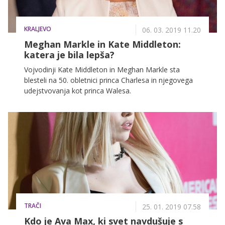
KRALJEVO
06. 03. 2019 11.20
Meghan Markle in Kate Middleton:
katera je bila lepša?
Vojvodinji Kate Middleton in Meghan Markle sta
blesteli na 50. obletnici princa Charlesa in njegovega
udejstvovanja kot princa Walesa.
TRAČI
25. 01. 2019 07.58
Kdo je Ava Max, ki svet navdušuje s