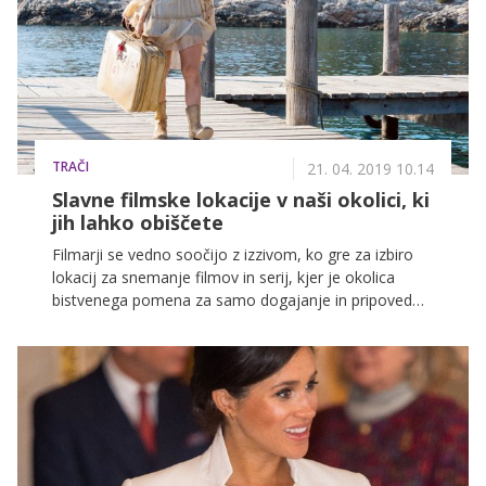
TRAČI
21. 04. 2019 10.14
Slavne filmske lokacije v naši okolici, ki
jih lahko obiščete
Filmarji se vedno soočijo z izzivom, ko gre za izbiro
lokacij za snemanje filmov in serij, kjer je okolica
bistvenega pomena za samo dogajanje in pripoved
zgodbe ter je posledično velik poudarek na snemanju
izven studiev. V zadnjem času je opaziti, da se
producenti navdušujejo nad Hrvaško in zlasti njenim
slikovitim obmorskim delom. Večkrat za snemanje
izberejo tudi filmske lokacije v drugih naših sosednjih
državah in tudi našo deželo, ki je bogata z lepo in
neokrnjeno naravo.