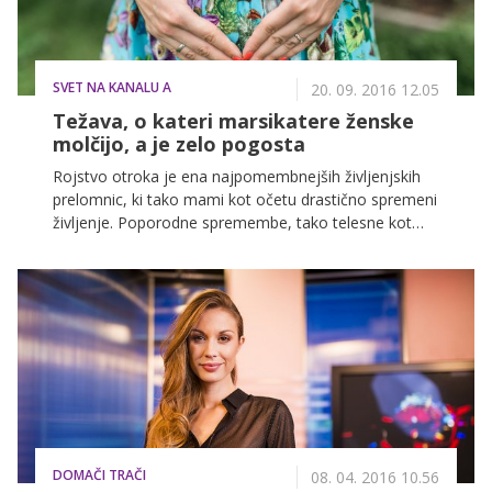
SVET NA KANALU A
20. 09. 2016 12.05
Težava, o kateri marsikatere ženske
molčijo, a je zelo pogosta
Rojstvo otroka je ena najpomembnejših življenjskih
prelomnic, ki tako mami kot očetu drastično spremeni
življenje. Poporodne spremembe, tako telesne kot
čustvene, morajo imeti neke posledice, in pogosto se
zgodi, da je mati, ki bi morala po svojem mnenju
prekipevati od sreče, povsem na tleh. V večini
primerov potrtost traja le nekaj dni, včasih pa se
stopnjuje v več mesecev trajajočo poporodno
depresijo. A če ste mislili, da se s poporodno
depresijo spopadajo le ’navadne smrtnice’, se motite;
nanjo niso imune niti hollywoodske zvezdnice. Nekaj
jih je o tem tudi javno spregovorilo, spet druge so
težave skrivale.
DOMAČI TRAČI
08. 04. 2016 10.56