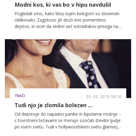
Modni kos, ki vas bo v hipu navdušil
Pogledali smo, kako blizu tujim kolegom so slovenski
oblikovalci. Zagotovo jih druži eno pomembno
dejstvo, in sicer da vedno več estradnikov prisega na
trende, ki prihajajo iz naših logov. Domače blagovne
znamke, sploh mladih oblikovalcev, si tako prek
znanih obrazov vedno bolj utirajo pot do
prepoznavnosti.
TRAČI
30. 03. 2016 08.16
Tudi njo je zlomila bolezen ...
Od depresije do napadov panike in bipolarne motnje –
s tovrstnimi težavami se morajo soočati številni ljudje
po vsem svetu. Tudi v hollywoodskem svetu glamurja
se marsikatera zvezdniška duša zlomi pod težo slave.