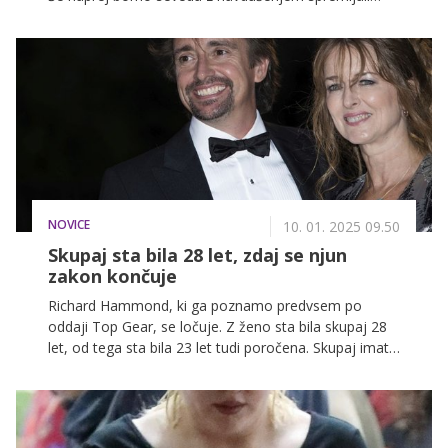
novo sezono Sanjskega moškega Hrvaške in se
spraševali "koji ti je datum rođenjaaaaaa?", a na
VOYO prihaja še kopica drugih novosti.
NOVICE
10. 01. 2025 09.50
Skupaj sta bila 28 let, zdaj se njun
zakon končuje
Richard Hammond, ki ga poznamo predvsem po
oddaji Top Gear, se ločuje. Z ženo sta bila skupaj 28
let, od tega sta bila 23 let tudi poročena. Skupaj imata
dva otroka.