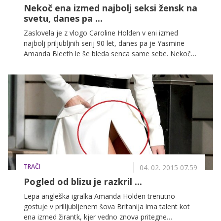
Nekoč ena izmed najbolj seksi žensk na
svetu, danes pa ...
Zaslovela je z vlogo Caroline Holden v eni izmed
najbolj priljubljnih serij 90 let, danes pa je Yasmine
Amanda Bleeth le še bleda senca same sebe. Nekoč
seksi reševalka serije Obalna straža se je pred nekaj
dnevi v družbi moža pojavila na losangeleških ulicah in
marsikoga s svojo pojavo pustila brez besed.
TRAČI
04. 02. 2015 07.59
Pogled od blizu je razkril ...
Lepa angleška igralka Amanda Holden trenutno
gostuje v prilljubljenem šova Britanija ima talent kot
ena izmed žirantk, kjer vedno znova pritegne