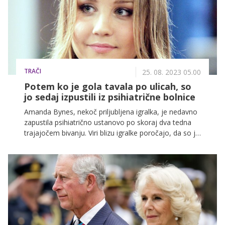
humanitarnem delu.
TRAČI
25. 08. 2023 05.00
Potem ko je gola tavala po ulicah, so
jo sedaj izpustili iz psihiatrične bolnice
Amanda Bynes, nekoč priljubljena igralka, je nedavno
zapustila psihiatrično ustanovo po skoraj dva tedna
trajajočem bivanju. Viri blizu igralke poročajo, da so jo
strokovnjaki pripravili na ponovno vključitev v
samostojno življenje in ji bodo zagotavljali nenehno
zdravstveno podporo.