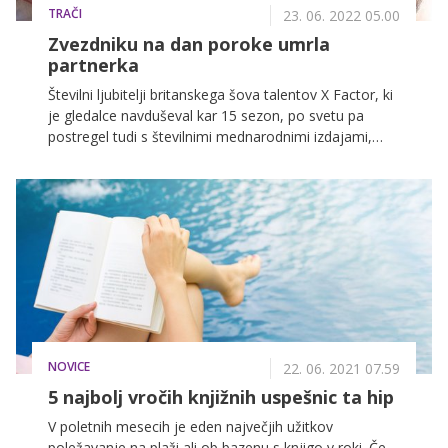
TRAČI
23. 06. 2022 05.00
Zvezdniku na dan poroke umrla
partnerka
Številni ljubitelji britanskega šova talentov X Factor, ki
je gledalce navduševal kar 15 sezon, po svetu pa
postregel tudi s številnimi mednarodnimi izdajami,
med drugim tudi slovensko, se zagotovo spomnite
banda Stereo Kicks, ki je v 11. sezoni na koncu osvojil
peto mesto. Del banda je bil tudi Tom Mann,
nogometni trener iz Southamptona, ki se mu je z
uvrstitvijo v glasbeno skupino uresničila življenjska
želja. Še ena, bolj intimna, bi se mu morala minuli
konec tedna, a se mu je namesto tega zgodila
nepredstavljiva tragedija.
NOVICE
22. 06. 2021 07.59
5 najbolj vročih knjižnih uspešnic ta hip
V poletnih mesecih je eden največjih užitkov
poležavanje na plaži ali ob bazenu s knjigo v roki. Če