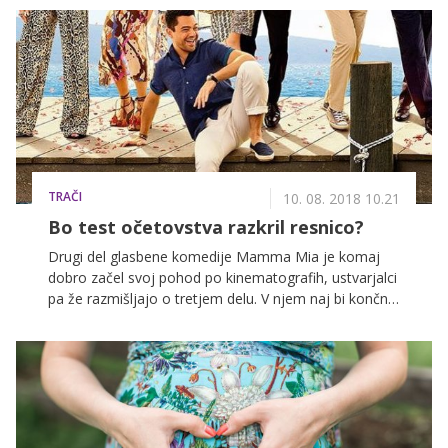
TRAČI
10. 08. 2018 10.21
Bo test očetovstva razkril resnico?
Drugi del glasbene komedije Mamma Mia je komaj
dobro začel svoj pohod po kinematografih, ustvarjalci
pa že razmišljajo o tretjem delu. V njem naj bi končno
izvedeli, kdo je pravi oče svetlolase Sophie.