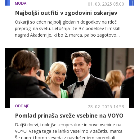
MODA
01. 03. 2025 05.00
Najboljši outfiti v zgodovini oskarjev
Oskarji so eden najbolj gledanih dogodkov na rdeči
preprogi na svetu. Letošnja- že 97. podelitev filmskih
nagrad Akademije, ki bo 2. marca, pa bo zagotovo
postregla s številnimi nepozabnimi modnimi trenutki.
Pričakuje se, da bodo največje hollywoodske zvezde
na rdeči preprogi zasijale v svojih najbolj osupljivih
opravah, saj si stilisti pogosto prihranijo najboljše
obleke in obleke za konec. V čast temu dogodku se
spomnimo na nekatere izmed najboljših oskarjevskih
oblek vseh časov.
ODDAJE
28. 02. 2025 14.53
Pomlad prinaša sveže vsebine na VOYO
Daljši dnevi, toplejše temperature in nove vsebine na
VOYO. Vsega tega se lahko veselimo v začetku marca.
Še naprej bomo seveda z navdušenjem spremljali