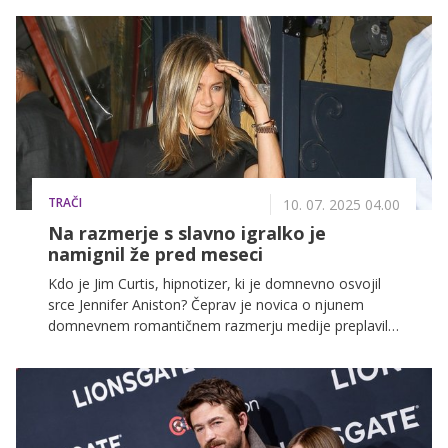
razmerju je trenutno z Machine Gun Kellyjem, pa še
vedno ni povsem jasno.
TRAČI
10. 07. 2025 04.00
Na razmerje s slavno igralko je
namignil že pred meseci
Kdo je Jim Curtis, hipnotizer, ki je domnevno osvojil
srce Jennifer Aniston? Čeprav je novica o njunem
domnevnem romantičnem razmerju medije preplavila
šele sedaj, je sam na povezavo z Anistonovo namignil
že pred meseci.