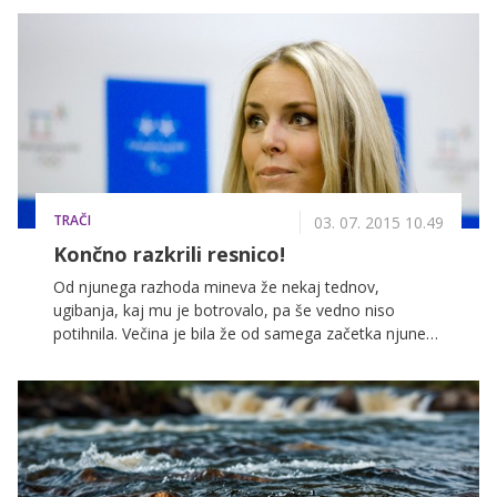
Številni se svojih težav ne zavedajo, drugi o njih ne
govorijo. Le najbolj pogumni so sposobni svojo
zgodbo deliti s svetom in zgodbe teh predstavljamo v
nadaljevanju.
TRAČI
03. 07. 2015 10.49
Končno razkrili resnico!
Od njunega razhoda mineva že nekaj tednov,
ugibanja, kaj mu je botrovalo, pa še vedno niso
potihnila. Večina je bila že od samega začetka njune
romance prepričana, da je le vprašanje, kdaj bo Tiger
Woods znova skočil čez plot, in kot kaže, se niso
zmotili.