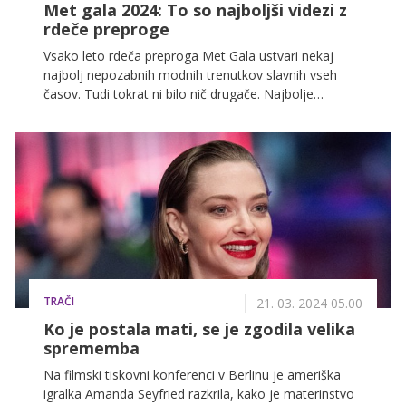
Met gala 2024: To so najboljši videzi z
rdeče preproge
Vsako leto rdeča preproga Met Gala ustvari nekaj
najbolj nepozabnih modnih trenutkov slavnih vseh
časov. Tudi tokrat ni bilo nič drugače. Najbolje
oblečeni udeleženci večera so bili tisti, ki so se
poklonili letošnji temi in uradnemu kodeksu oblačenja
'vrt časa' – in to na premišljen in nepričakovan način.
TRAČI
21. 03. 2024 05.00
Ko je postala mati, se je zgodila velika
sprememba
Na filmski tiskovni konferenci v Berlinu je ameriška
igralka Amanda Seyfried razkrila, kako je materinstvo