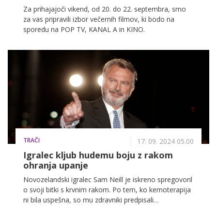
Za prihajajoči vikend, od 20. do 22. septembra, smo
za vas pripravili izbor večernih filmov, ki bodo na
sporedu na POP TV, KANAL A in KINO.
TRAČI
17. 09. 2024 05.00
Igralec kljub hudemu boju z rakom
ohranja upanje
Novozelandski igralec Sam Neill je iskreno spregovoril
o svoji bitki s krvnim rakom. Po tem, ko kemoterapija
ni bila uspešna, so mu zdravniki predpisali
eksperimentalna zdravila, ki so izboljšala njegovo