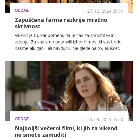
ODDAJE
27. 12. 2024 05.00
Zapuščena farma razkrije mračno
skrivnost
Vikend je tu, kar pomeni, da je čas za sprostitev in
udobje! Za vas smo pripravili izbor filmov, ki vas bodo
nasmejali, ganili ali navdušili. Ne glede na to, ali iščete
nekaj lahkotnega za sprostitev ali napeto zgodbo, ki
bo držala vašo pozornost od prvega do zadnjega
trenutka, imamo nekaj za vas. Pripravite kokice in si
rezervirajte mesto na kavču – teh filmov ne boste
želeli zamuditi!
ODDAJE
20. 09. 2024 05.00
Najboljši večerni filmi, ki jih ta vikend
ne smete zamuditi