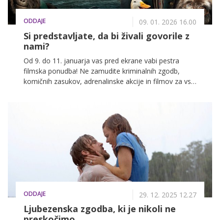
ODDAJE
09. 01. 2026 16.00
Si predstavljate, da bi živali govorile z
nami?
Od 9. do 11. januarja vas pred ekrane vabi pestra
filmska ponudba! Ne zamudite kriminalnih zgodb,
komičnih zasukov, adrenalinske akcije in filmov za vso
družino na POP TV, Kanalu A in KINO.
ODDAJE
29. 12. 2025 12.27
Ljubezenska zgodba, ki je nikoli ne
preskočimo