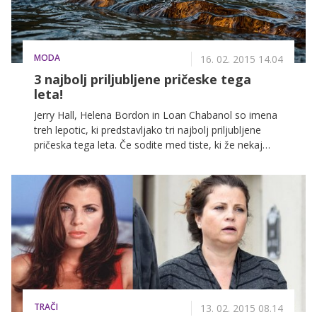
MODA
16. 02. 2015 14.04
3 najbolj priljubljene pričeske tega
leta!
Jerry Hall, Helena Bordon in Loan Chabanol so imena
treh lepotic, ki predstavljako tri najbolj priljubljene
pričeska tega leta. Če sodite med tiste, ki že nekaj
časa razmišljajo o spremembi in si želijo osvežiti
svojo pričesko, morda navdih za njo najdete tukaj!
TRAČI
13. 02. 2015 08.14