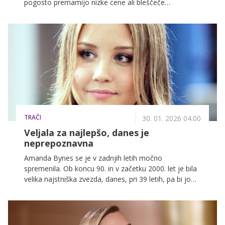
pogosto premamijo nizke cene ali bleščeče
fotografije končnih izdelkov na družbenih omrežjih.
Vendar pa bi morali biti estetika in stroški vedno na
drugem mestu, takoj za brezhibno higieno in
varnostjo.
TRAČI
30. 01. 2026 04.00
Veljala za najlepšo, danes je
neprepoznavna
Amanda Bynes se je v zadnjih letih močno
spremenila. Ob koncu 90. in v začetku 2000. let je bila
velika najstniška zvezda, danes, pri 39 letih, pa bi jo
prepoznal le redkokdo.