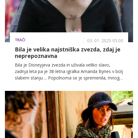
TRAČI
03. 01. 2025 05.00
Bila je velika najstniška zvezda, zdaj je
neprepoznavna
Bila je Disneyjeva zvezda in uživala veliko slavo,
zadnja leta pa je 38-letna igralka Amanda Bynes v bolj
slabem stanju ... Popolnoma se je spremenila, mnogi
je na ulici sploh ne prepoznajo več.