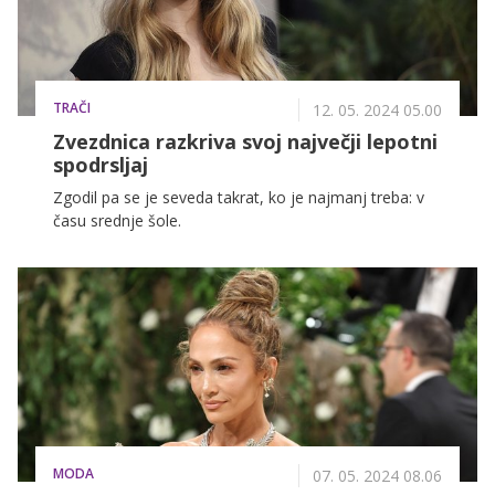
psihično in fizično zdravje.
TRAČI
12. 05. 2024 05.00
Zvezdnica razkriva svoj največji lepotni
spodrsljaj
Zgodil pa se je seveda takrat, ko je najmanj treba: v
času srednje šole.
MODA
07. 05. 2024 08.06