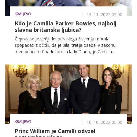
KRALJEVO
13. 11. 2022 05.00
Kdo je Camilla Parker Bowles, najbolj
slavna britanska ljubica?
Čeprav se je večji del odraslega življenja morala
spopadati z očitki, da je bila 'tretja oseba' v zakonu
med princem Charlesom in lady Diano, je Camilla
Parker Bowles v življenje in srce valižanskega princa v
resnici vstopila veliko pred princeso ljudskih src.
Zgodba o njenem ljubezenskem življenju je videti kot
fikcijska romantična povest, ki pa je na koncu
vendarle doživela srečen konec – leta 2005 se je
končno poročila z moškim, ki ga je njeno srce izbralo
že leta 1971, in s tem postala glavna kandidatka za
bodočo britansko kraljico.
KRALJEVO
10. 10. 2022 05.00
Princ William je Camilli odvzel