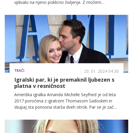
vplivalo na njeno poklicno življenje. Z možem
Thomasom Sadoskim vzgajata 6-letno Nino in 3-
letnega Thomasa, kar je prineslo tudi zameglitev meja
med njenim delom in družinskim življenjem.
TRAČI
20. 01. 2024 04.30
Igralski par, ki je premaknil ljubezen s
platna v resničnost
Ameriška igralka Amanda Michelle Seyfried je od leta
2017 poročena z igralcem Thomasom Sadoskim in
skupaj sta ponosna starša dveh otrok. Par se je začel
zbliževati med številnimi snemanji, nato pa se je njuna
ljubezen, ki se je sprva razvijala na zaslonu,
spremenila v pravo in močno čustveno povezavo.
Skupaj s svojim možem aktivno sodelujeta tudi v