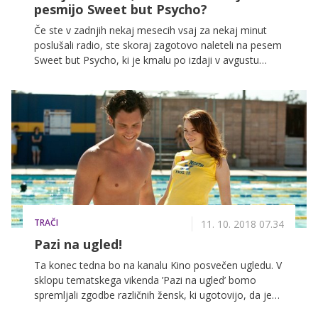
pesmijo Sweet but Psycho?
Če ste v zadnjih nekaj mesecih vsaj za nekaj minut
poslušali radio, ste skoraj zagotovo naleteli na pesem
Sweet but Psycho, ki je kmalu po izdaji v avgustu
postala hit. Kdo pa je simpatična blondinka, ki je
navdušila svet in kaj ima skupnega z Rito Ora in Duo
Lipa?
TRAČI
11. 10. 2018 07.34
Pazi na ugled!
Ta konec tedna bo na kanalu Kino posvečen ugledu. V
sklopu tematskega vikenda ’Pazi na ugled’ bomo
spremljali zgodbe različnih žensk, ki ugotovijo, da je
potrebno bore malo, da ženska postane tarča čenč.