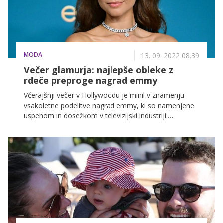
MODA
13. 09. 2022 08.39
Večer glamurja: najlepše obleke z
rdeče preproge nagrad emmy
Včerajšnji večer v Hollywoodu je minil v znamenju
vsakoletne podelitve nagrad emmy, ki so namenjene
uspehom in dosežkom v televizijski industriji.
Letošnja, že 74. podelitev nagrad se je odvijala
gledališču Microsoft Theatre v Los Angelesu, na rdeči
preprogi pa so se zbrale največje zvezde Hollywooda,
ki so nas navdušile z glamuroznimi večernimi
toaletami.