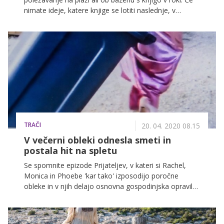
nimate ideje, katere knjige se lotiti naslednje, v
nadaljevanju razkrivamo pet knjižnih uspešnic, ki ta
hip navdušujejo knjižne vplivnice!
TRAČI
20. 04. 2020 08.15
V večerni obleki odnesla smeti in
postala hit na spletu
Se spomnite epizode Prijateljev, v kateri si Rachel,
Monica in Phoebe 'kar tako' izposodijo poročne
obleke in v njih delajo osnovna gospodinjska opravila,
med drugim pa tudi gledajo televizijo? Kot kaže, je čas
v samoizolaciji odličen, da tudi sami poskusite kakšno
podobno norost.