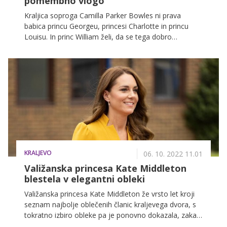
pomembno vlogo
Kraljica soproga Camilla Parker Bowles ni prava
babica princu Georgeu, princesi Charlotte in princu
Louisu. In princ William želi, da se tega dobro
zavedajo tudi njegovi trije otroci.
KRALJEVO
06. 10. 2022 11.01
Valižanska princesa Kate Middleton
blestela v elegantni obleki
Valižanska princesa Kate Middleton že vrsto let kroji
seznam najbolje oblečenih članic kraljevega dvora, s
tokratno izbiro obleke pa je ponovno dokazala, zakaj
si zasluži mesto na samem vrhu.