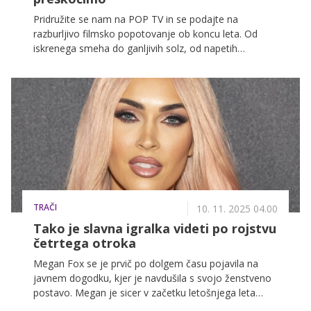
Pridružite se nam na POP TV in se podajte na
razburljivo filmsko popotovanje ob koncu leta. Od
iskrenega smeha do ganljivih solz, od napetih
pustolovščin do nepozabnih ljubezenskih zgodb,
skrbno izbran filmski program je popolna družba za
dolge zimske večere.
TRAČI
10. 11. 2025 04.00
Tako je slavna igralka videti po rojstvu
četrtega otroka
Megan Fox se je prvič po dolgem času pojavila na
javnem dogodku, kjer je navdušila s svojo ženstveno
postavo. Megan je sicer v začetku letošnjega leta
rodila že svojega četrtega otroka, v kakšnem