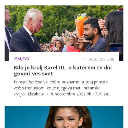
KRALJEVO
14. 09. 2022 05.00
Kdo je kralj Karel III., o katerem te dni
govori ves svet
Princa Charlesa vsi dobro poznamo, a zdaj princa ni
več: s trenutkom, ko je njegova mati, britanska
kraljica Elizabeta II., 8. septembra 2022 ob 17.30 za
vedno zaprla oči, je postal kralj Karel III. Kakšno je bilo
njegovo življenje v materini senci in ali je bil neuspeli
zakon s princeso Diano res edini škandal njegovega
življenja?