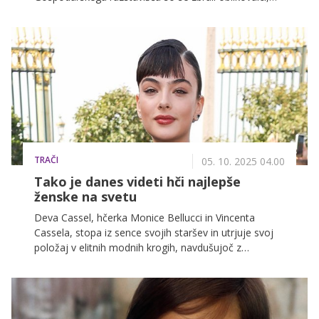
manekeni, estradniki, novinarji in modni navdušenci.
Po dopoldanski okrogli mizi o srednjeevropski modi je
zvečer sledil niz revij, ki so pokazale, da je domača
modna scena raznolika, profesionalna in polna
zanimivih zgodb.
TRAČI
05. 10. 2025 04.00
Tako je danes videti hči najlepše
ženske na svetu
Deva Cassel, hčerka Monice Bellucci in Vincenta
Cassela, stopa iz sence svojih staršev in utrjuje svoj
položaj v elitnih modnih krogih, navdušujoč z
edinstvenim slogom.