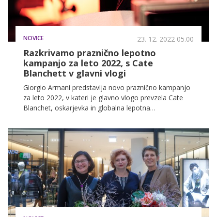
NOVICE
23. 12. 2022 05.00
Razkrivamo praznično lepotno
kampanjo za leto 2022, s Cate
Blanchett v glavni vlogi
Giorgio Armani predstavlja novo praznično kampanjo
za leto 2022, v kateri je glavno vlogo prevzela Cate
Blanchet, oskarjevka in globalna lepotna
ambasadorka blagovne znamke. Magično
razpoloženje kampanje prikazuje neminljivo veselje
praznikov. V okviru zgodbe kampanje Cate Blanchett
uživa v odpiranju najbolj spektakularnih daril Armani,
ki so razstavljena na svetlikajočem se panoramskem
kolesu.