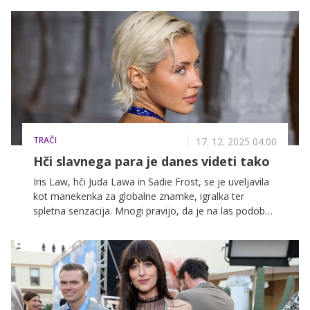
močna je lahko skupna motivacija.
TRAČI
17. 12. 2025 04.00
Hči slavnega para je danes videti tako
Iris Law, hči Juda Lawa in Sadie Frost, se je uveljavila
kot manekenka za globalne znamke, igralka ter
spletna senzacija. Mnogi pravijo, da je na las podobna
očetu.