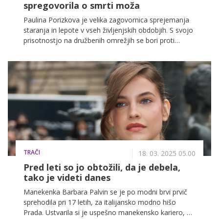
spregovorila o smrti moža
Paulina Porizkova je velika zagovornica sprejemanja
staranja in lepote v vseh življenjskih obdobjih. S svojo
prisotnostjo na družbenih omrežjih se bori proti
stereotipom in navdihuje ženske k samozavesti in
iskrenosti. Poleg uspešne manekenske kariere pa ima
za seboj še težko preiskušnjo – izgubo moža.
TRAČI
18. 03. 2025 05.00
Pred leti so jo obtožili, da je debela,
tako je videti danes
Manekenka Barbara Palvin se je po modni brvi prvič
sprehodila pri 17 letih, za italijansko modno hišo
Prada. Ustvarila si je uspešno manekensko kariero, a