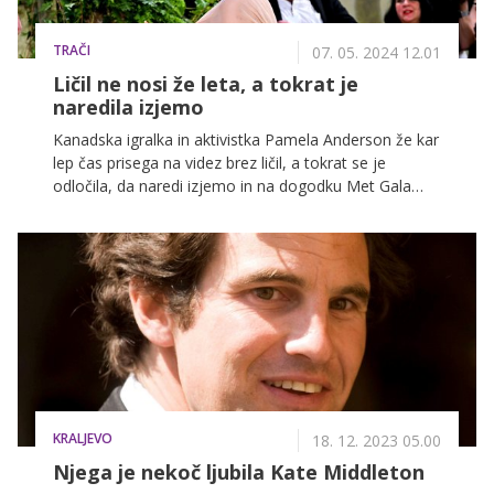
TRAČI
07. 05. 2024 12.01
Ličil ne nosi že leta, a tokrat je
naredila izjemo
Kanadska igralka in aktivistka Pamela Anderson že kar
lep čas prisega na videz brez ličil, a tokrat se je
odločila, da naredi izjemo in na dogodku Met Gala
2024 zasije v polnem sijaju.
KRALJEVO
18. 12. 2023 05.00
Njega je nekoč ljubila Kate Middleton