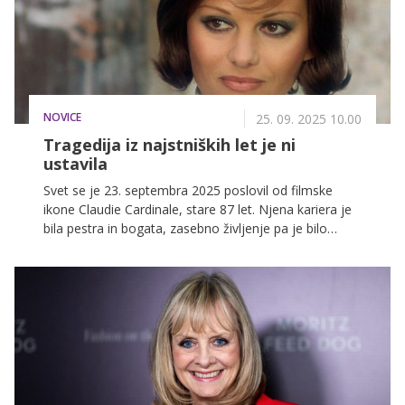
NOVICE
25. 09. 2025 10.00
Tragedija iz najstniških let je ni
ustavila
Svet se je 23. septembra 2025 poslovil od filmske
ikone Claudie Cardinale, stare 87 let. Njena kariera je
bila pestra in bogata, zasebno življenje pa je bilo
zaznamovano s številnimi preizkušnjami. Več v
nadaljevanju.