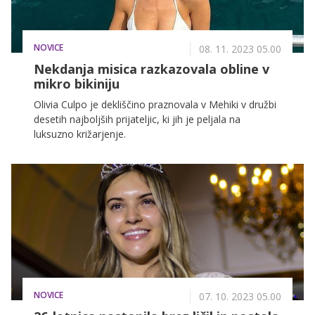
NOVICE
08. 11. 2023 05.00
Nekdanja misica razkazovala obline v
mikro bikiniju
Olivia Culpo je dekliščino praznovala v Mehiki v družbi
desetih najboljših prijateljic, ki jih je peljala na
luksuzno križarjenje.
NOVICE
07. 10. 2023 05.00