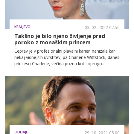
KRALJEVO
03. 02. 2022 07.56
Takšno je bilo njeno življenje pred
poroko z monaškim princem
Čeprav je v profesionalni plavalni karieri nanizala kar
nekaj vidnejših uvrstitev, pa Charlene Wittstock, danes
princeso Charlene, večina pozna kot soprogo
monaškega princa Alberta II. Njuno razmerje je
namreč že od vsega začetka poželo veliko zanimanje
svetovne javnosti ter medijev, predvsem zato, ker je
princ pred tem veljal za nepoboljšljivega playboya, ki
se ni nameraval ustaliti. No, vse dokler v njegovo
življenje ni vstopila dvajset let mlajša svetlolaska in
mu povsem zamajala tla pod nogami.
ODDAJE
29. 10. 2021 05.00