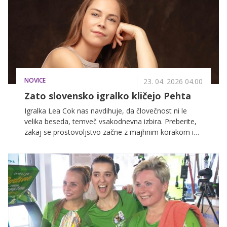
NOVICE
23. 04. 2026 04.00
Zato slovensko igralko kličejo Pehta
Igralka Lea Cok nas navdihuje, da človečnost ni le
velika beseda, temveč vsakodnevna izbira. Preberite,
zakaj se prostovoljstvo začne z majhnim korakom in
kako lahko spremeni pogled na svet.