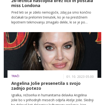
26-letnica nastopila brez ličil in postala
miss Londona
Pred leti se je zdelo nemogoče, zdaj pa smo končno
dočakali ta prelomni trenutek, ko je na prestižnem
lepotnem tekmovanju zmagalo dekle, ki se je po
modni pisti sprehodilo brez ličil. Naziv je osvojila 26-
letna Natasha Beresford, ki si želi biti zgled drugim in
spodbuditi dekleta, da bi se počutile lepe in
samozavestne tudi brez ličil.
TRAČI
01. 10. 2023 05.00
Angelina Jolie presenetila s svojo
zadnjo potezo
Igralka, režiserka in humanitarna delavka Angelina
Jolie bo v prihodnjih mesecih odprla Atelje Jolie. Slednji
bo deloval kot delavnica kulturnega srečanja, kjer