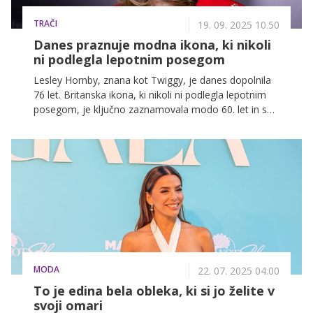
TRAČI
19. 09. 2025 10.50
Danes praznuje modna ikona, ki nikoli
ni podlegla lepotnim posegom
Lesley Hornby, znana kot Twiggy, je danes dopolnila
76 let. Britanska ikona, ki nikoli ni podlegla lepotnim
posegom, je ključno zaznamovala modo 60. let in se
uveljavila v filmu, glasbi ter gledališču.
MODA
22. 07. 2025 04.00
To je edina bela obleka, ki si jo želite v
svoji omari