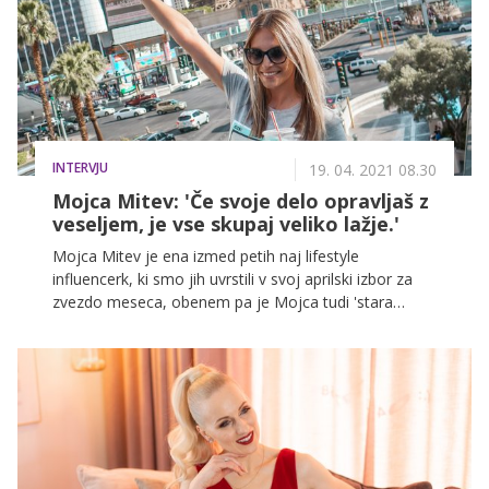
samoti naredijo konec. Naslednjo sredo, 23. junija, na
POP TV namreč ekskluzivno prihaja predstavitev
junakov 6. sezone. In kdo so?
INTERVJU
19. 04. 2021 08.30
Mojca Mitev: 'Če svoje delo opravljaš z
veseljem, je vse skupaj veliko lažje.'
Mojca Mitev je ena izmed petih naj lifestyle
influencerk, ki smo jih uvrstili v svoj aprilski izbor za
zvezdo meseca, obenem pa je Mojca tudi 'stara
znanka' naših bralcev. Leta 2019 je namreč postala
ambasadorka spletnega portala Zadovoljna.si. Modna
in lepotna navdušenka, mama dveh otrok in strastna
popotnica ... Tako bi lahko opisali Mariborčanko, ki se
z družino trenutno potepa po vroči Kaliforniji. "Najbolj
dragocena od vsega je celotna izkušnja potovanja v
drugo državo. Da začutiš novo kulturo, imaš možnost
doživeti utrip drugega mesta," nam je zaupala in