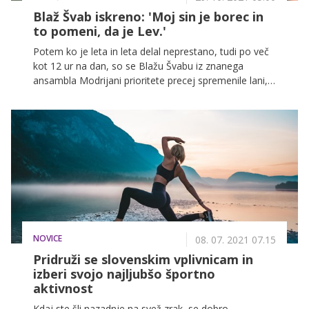
Blaž Švab iskreno: 'Moj sin je borec in
to pomeni, da je Lev.'
Potem ko je leta in leta delal neprestano, tudi po več
kot 12 ur na dan, so se Blažu Švabu iz znanega
ansambla Modrijani prioritete precej spremenile lani,
ko je dobil svojega prvega otroka. Sin Lev se je rodil
tik pred globalno pandemijo, kar je Blažu še olajšalo
to, da več časa preživi s svojim prvorojencem, o tej
veliki življenjski prelomnici pa je minulo nedeljo prvič
spregovoril tudi v oddaji Ena na ena.
NOVICE
08. 07. 2021 07.15
Pridruži se slovenskim vplivnicam in
izberi svojo najljubšo športno
aktivnost
Kdaj ste šli nazadnje na svež zrak, se dobro