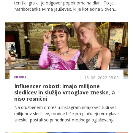
teniški igralki, je odgovor popolnoma na dlani. To je
Mariborčanka Mima Jauševec, ki je kot edina Slovenka
dosegla zmago med posameznicami na turnirjih za
Grand Slam. Osvojila je prestižni pariški Roland Garros
in se zapisala v zgodovino slovenskega tenisa. Mima
Jaušovec je tako postala kraljica slovenskih teniških
poljan in športni vzor številnim mladim slovenskim
teniškim igralkam. Zato bo častna ambasadorka na
turnirju WTA 250 Zavarovalnica Sava Portorož z
nagradnim skladom 250 tisoč ameriških dolarjev.
NOVICE
18. 06. 2022 05.00
Influencer roboti: imajo milijone
sledilcev in služijo vrtoglave zneske, a
niso resnični
Na družbenem omrežju Instagram imajo več tudi več
milijonov sledilcev, modne hiše jim plačujejo vrtoglave
zneske, postali so prihodnost modnega oglaševanja.
Resnica pa je ta, da so to influencerji, ki ne obstajajo.