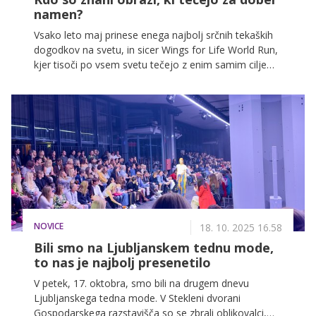
namen?
Vsako leto maj prinese enega najbolj srčnih tekaških
dogodkov na svetu, in sicer Wings for Life World Run,
kjer tisoči po vsem svetu tečejo z enim samim ciljem:
za tiste, ki sami ne morejo. Dogodek ni le tek, temveč
močna gesta podpore raziskavam poškodb
hrbtenjače in solidarnosti do vseh, ki so zaradi nesreč
izgubili možnost gibanja.
NOVICE
18. 10. 2025 16.58
Bili smo na Ljubljanskem tednu mode,
to nas je najbolj presenetilo
V petek, 17. oktobra, smo bili na drugem dnevu
Ljubljanskega tedna mode. V Stekleni dvorani
Gospodarskega razstavišča so se zbrali oblikovalci,