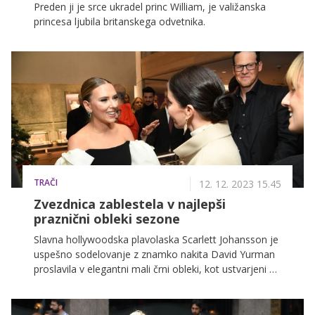
Preden ji je srce ukradel princ William, je valižanska
princesa ljubila britanskega odvetnika.
TRAČI
12. 12. 2023 15.45
Zvezdnica zablestela v najlepši
praznični obleki sezone
Slavna hollywoodska plavolaska Scarlett Johansson je
uspešno sodelovanje z znamko nakita David Yurman
proslavila v elegantni mali črni obleki, kot ustvarjeni za
praznične zabave.