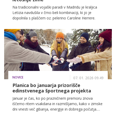
Na tradicionalni vojaški paradi v Madridu je kraljica
Letizia navdušila v črno-beli kombinaciji, ki jo je
dopolnila s plaščem oz. pelerino Caroline Herrere.
NOVICE
07. 01. 2026 09.49
Planica bo januarja prizorišče
edinstvenega športnega projekta
Januar je čas, ko po prazničnem premoru znova
iščemo ritem vsakdana in razmišljamo, kako v zimske
dni vnesti več gibanja, energije in dobrega počutja.
Prav v tem obdobju se še posebej pokaže, kako