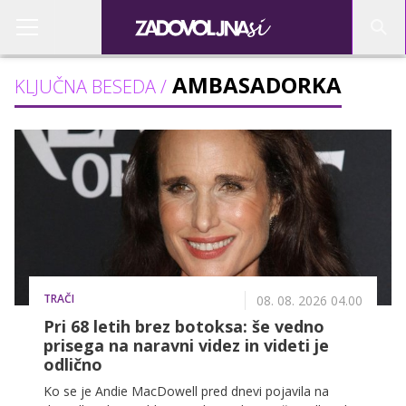
AMBASADORKA
KLJUČNA BESEDA /
TRAČI
08. 08. 2026 04.00
Pri 68 letih brez botoksa: še vedno
prisega na naravni videz in videti je
odlično
Ko se je Andie MacDowell pred dnevi pojavila na