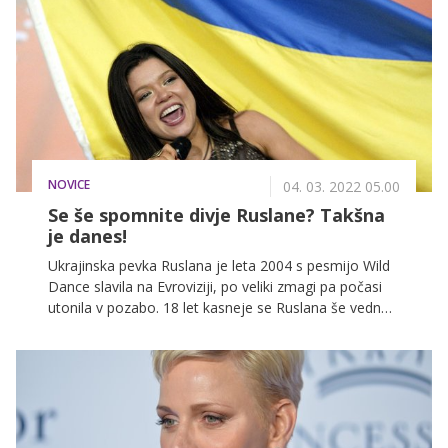
NOVICE
04. 03. 2022 05.00
Se še spomnite divje Ruslane? Takšna
je danes!
Ukrajinska pevka Ruslana je leta 2004 s pesmijo Wild
Dance slavila na Evroviziji, po veliki zmagi pa počasi
utonila v pozabo. 18 let kasneje se Ruslana še vedno
ukvarja z glasbo, zajadrala pa je tudi v politične vode
in je trenutno tudi ena najbolj glasnih govornikov o
ruski invaziji na Ukrajino.