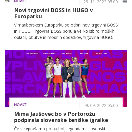
NOVICE
23. 11. 2022 05.00
Novi trgovini BOSS in HUGO v
Europarku
V mariborskem Europarku so odprli novi trgovini BOSS
in HUGO. Trgovina BOSS ponuja veliko izbiro moških
oblačil, obutve in modnih dodatkov, trgovina HUGO
pa žensko in moško kolekcijo modnih oblačil, obutve
in nepogrešljivih modnih dodatkov.
NOVICE
09. 09. 2022 05.00
Mima Jaušovec bo v Portorožu
podpirala slovenske teniške igralke
Če se vprašamo po najbolj legendarni slovenski