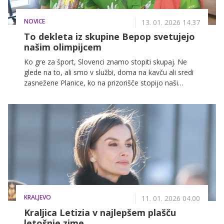
NOVICE
13. 01. 2026 14.37
To dekleta iz skupine Bepop svetujejo
našim olimpijcem
Ko gre za šport, Slovenci znamo stopiti skupaj. Ne
glede na to, ali smo v službi, doma na kavču ali sredi
zasnežene Planice, ko na prizorišče stopijo naši
športniki, dihamo kot eno. In prav to skupno energijo
uteleša projekt Skupaj do Cortine, ki naše olimpijce
spremlja na poti do zimskih olimpijskih iger v Cortini.
KRALJEVO
11. 01. 2026 04.00
Kraljica Letizia v najlepšem plašču
letošnje zime