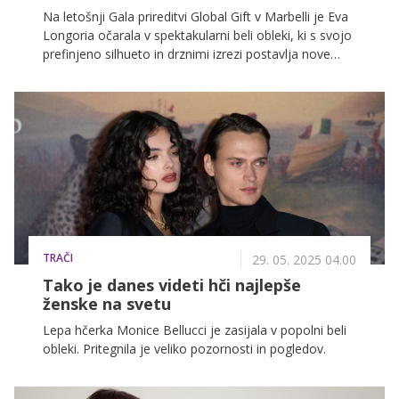
Na letošnji Gala prireditvi Global Gift v Marbelli je Eva
Longoria očarala v spektakularni beli obleki, ki s svojo
prefinjeno silhueto in drznimi izrezi postavlja nove
modne standarde.
TRAČI
29. 05. 2025 04.00
Tako je danes videti hči najlepše
ženske na svetu
Lepa hčerka Monice Bellucci je zasijala v popolni beli
obleki. Pritegnila je veliko pozornosti in pogledov.