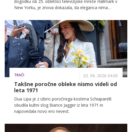
dogodku ob 25. obletnici televizijske mreže Hallmark v
New Yorku, je znova dokazala, da eleganca nima
starostne omejitve. Igralka, ki jo poznamo iz filmov
Štiri poroke in pogreb, Neskončni dan in serije Maid,
je v družbi kolegice Marilu Henner navdušila z
brezčasnim slogom, sproščenim nasmehom in
svojimi značilnimi srebrnimi kodri.
TRAČI
02. 06. 2026 04.00
Takšne poročne obleke nismo videli od
leta 1971
Dua Lipa je z izbiro poročnega kostima Schiaparelli
obudila kultni slog Biance Jagger iz leta 1971 in
napovedala novo ero nevest.