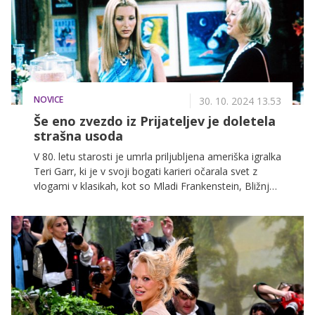
pomoč, upanje in dostojanstvo ljudem v stiski. Z
inovativno platformo Truhoma in ekipo istomislečih
postavlja nove standarde transparentnosti in
učinkovitosti v dobrodelnosti, hkrati pa si želi
drugačne, boljše prihodnosti, kjer bodo v ospredju
prave vrednote – integriteta, sočutje in dostojanstvo.
NOVICE
30. 10. 2024 13.53
Še eno zvezdo iz Prijateljev je doletela
strašna usoda
V 80. letu starosti je umrla priljubljena ameriška igralka
Teri Garr, ki je v svoji bogati karieri očarala svet z
vlogami v klasikah, kot so Mladi Frankenstein, Bližnja
srečanja tretje vrste in Tootsie, za katerega je bila
nominirana za oskarja.