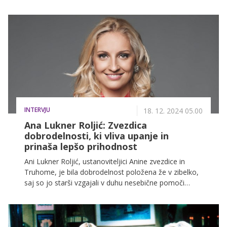
kljub temu so tudi njo na neki točki obtožili, da je
'debela'.
INTERVJU
18. 12. 2024 05.00
Ana Lukner Roljić: Zvezdica
dobrodelnosti, ki vliva upanje in
prinaša lepšo prihodnost
Ani Lukner Roljić, ustanoviteljici Anine zvezdice in
Truhome, je bila dobrodelnost položena že v zibelko,
saj so jo starši vzgajali v duhu nesebične pomoči
sočloveku, spoštovanja in solidarnosti. Verjame v
popolnoma transparentno dobrodelnost, saj le tako
pomoč vedno pride v prave roke. Njeno poslanstvo se
odraža v Anini zvezdici, ki že skoraj 15 let prinaša