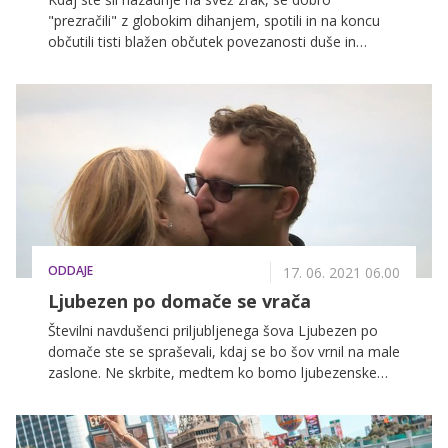
"prezračili" z globokim dihanjem, spotili in na koncu
občutili tisti blažen občutek povezanosti duše in
telesa? Kdor pozorno opazuje življenje okrog sebe, ne
more spregledati, da je velikokrat zelo stresno. Živimo
nezdravo, preveč površinsko, zelo hitro, preveč
sedimo in se veliko premalo gibamo. Zato je skrajni
čas, da dokončno sprejmemo in udejanimo obče
sprejeto resnico, ki pravi, da je gibanje vir zdravja in
dobrega počutja. Gibanje nas namreč oblikuje, radosti
in polni od zgodnjega otroštva do pozne starosti.
ODDAJE
17. 06. 2021 06.00
Ljubezen po domače se vrača
Številni navdušenci priljubljenega šova Ljubezen po
domače ste se spraševali, kdaj se bo šov vrnil na male
zaslone. Ne skrbite, medtem ko bomo ljubezenske
dogodivščine junakov pete sezone spremljali jeseni,
bomo že naslednji teden v posebni predstavitveni
oddaji spoznali nove junake, ki so pripravljeni, da svoji