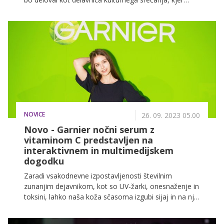
bodo skušali združevati družbeno ozaveščene
vrednote s svetom mode.
NOVICE
26. 09. 2023 05.00
Novo - Garnier nočni serum z
vitaminom C predstavljen na
interaktivnem in multimedijskem
dogodku
Zaradi vsakodnevne izpostavljenosti številnim
zunanjim dejavnikom, kot so UV-žarki, onesnaženje in
toksini, lahko naša koža sčasoma izgubi sijaj in na njej
se pojavijo temni madeži, ki predstavljajo znake
staranja.