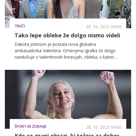
TRAČI
29. 10. 2025 04.00
Tako lepe obleke že dolgo nismo videli
Dakota Johnson je postala nova globalna
ambasadorka Valentina. Omenjena igralka že dolgo
navdušuje v Valentinovih kreacijah, obleka, v kateri
smo jo lahko videli pred kratkim, pa je zares posebna
...
ŠPORT IN ZDRAVJE
28. 10. 2025 04.00
Kdo so znani obrazi, ki tečejo za dober