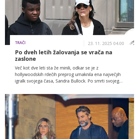
TRAČI
23. 11. 2025 04.00
Po dveh letih žalovanja se vrača na
zaslone
Več kot dve leti sta že minili, odkar se je z
hollywoodskih rdečih preprog umaknila ena največjih
igralk svojega časa, Sandra Bullock. Po smrti svojega
dolgoletnega partnerja se je igralka v tem zahtevnem
obdobju povsem posvetila družini in procesu
žalovanja.