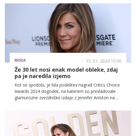
se par posveča družini in se izogiba medijski
pozornosti. Zvezdnik je pred leti poudaril, da je slava
negativno vplivala na njegove pretekle odnose.
MODA
15. 01. 2024 15.06
Že 30 let nosi enak model obleke, zdaj
pa je naredila izjemo
Kot se spodobi, je bila podelitev nagrad Critics Choice
Awards 2024 dogodek, na katerem so prevladovale
glamurozne zvezdniške izdaje z Jennifer Aniston na
čelu, ki je pritegnila vso pozornost v popolnoma črni
izdaji.