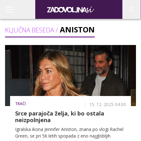
ANISTON
KLJUČNA BESEDA /
TRAČI
15. 12. 2025 04.00
Srce parajoča želja, ki bo ostala
neizpolnjena
Igralska ikona Jennifer Aniston, znana po vlogi Rachel
Green, se pri 56 letih spopada z eno najglobljih