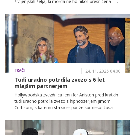
življenjskih želja, ki morda ne bo nikoli uresničena –
materinstvom, in svojo ranljivost zdaj končno deli z
javnostjo.
TRAČI
24. 11. 2025 04.00
Tudi uradno potrdila zvezo s 6 let
mlajšim partnerjem
Hollywoodska zvezdnica Jennifer Aniston pred kratkim
tudi uradno potrdila zvezo s hipnotizerjem Jimom
Curtisom, s katerim sta sicer par že kar nekaj časa.