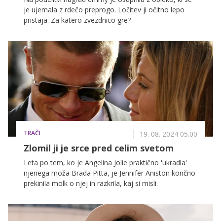
je ujemala z rdečo preprogo. Ločitev ji očitno lepo
pristaja. Za katero zvezdnico gre?
TRAČI
19. 08. 2024 05.00
Zlomil ji je srce pred celim svetom
Leta po tem, ko je Angelina Jolie praktično 'ukradla'
njenega moža Brada Pitta, je Jennifer Aniston končno
prekinila molk o njej in razkrila, kaj si misli.