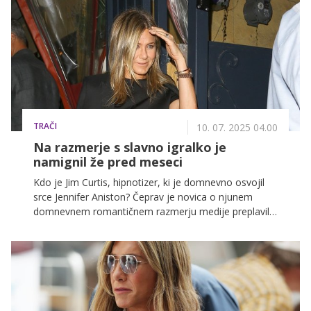
TRAČI
10. 07. 2025 04.00
Na razmerje s slavno igralko je
namignil že pred meseci
Kdo je Jim Curtis, hipnotizer, ki je domnevno osvojil
srce Jennifer Aniston? Čeprav je novica o njunem
domnevnem romantičnem razmerju medije preplavila
šele sedaj, je sam na povezavo z Anistonovo namignil
že pred meseci.