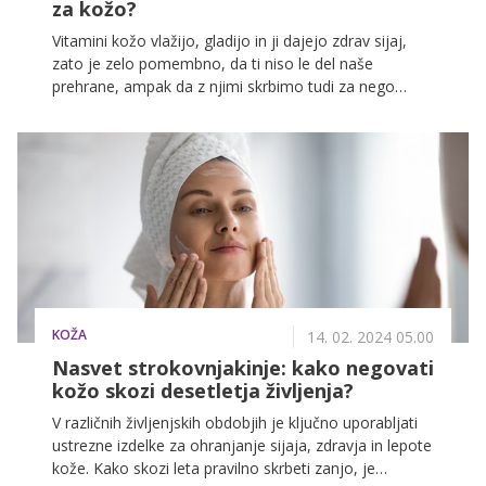
za kožo?
Vitamini kožo vlažijo, gladijo in ji dajejo zdrav sijaj,
zato je zelo pomembno, da ti niso le del naše
prehrane, ampak da z njimi skrbimo tudi za nego
kože. Seveda pa je zelo dobro poznati tudi lastnosti
vitaminov, ki so za kožo najbolj pomembni, in vedeti,
zakaj bi katerega od njih sploh morale vključiti v svojo
lepotno rutino.
KOŽA
14. 02. 2024 05.00
Nasvet strokovnjakinje: kako negovati
kožo skozi desetletja življenja?
V različnih življenjskih obdobjih je ključno uporabljati
ustrezne izdelke za ohranjanje sijaja, zdravja in lepote
kože. Kako skozi leta pravilno skrbeti zanjo, je