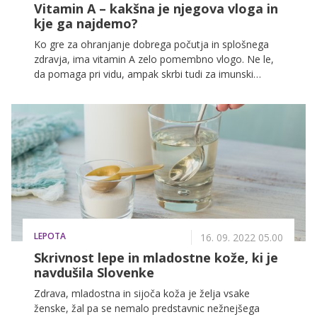
Vitamin A – kakšna je njegova vloga in
kje ga najdemo?
Ko gre za ohranjanje dobrega počutja in splošnega
zdravja, ima vitamin A zelo pomembno vlogo. Ne le,
da pomaga pri vidu, ampak skrbi tudi za imunski
sistem, presnovo, delovanje srca, pljuč, ledvic in
možganov. To pa ni vse – vitamin A ima namreč tudi
zelo pomembne antioksidativne lastnosti, ki lahko
pomagajo zaščititi celice pred poškodbami prostih
radikalov.
LEPOTA
16. 09. 2022 05.00
Skrivnost lepe in mladostne kože, ki je
navdušila Slovenke
Zdrava, mladostna in sijoča koža je želja vsake
ženske, žal pa se nemalo predstavnic nežnejšega