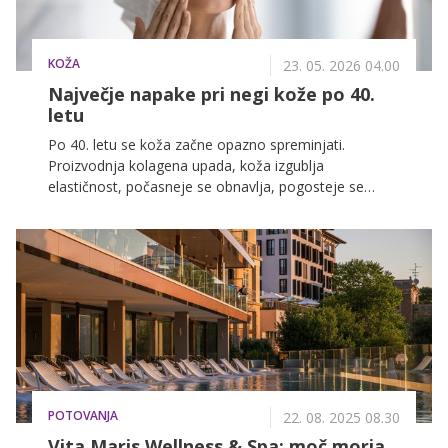
KOŽA
23. 05. 2026 04.00
Največje napake pri negi kože po 40.
letu
Po 40. letu se koža začne opazno spreminjati.
Proizvodnja kolagena upada, koža izgublja
elastičnost, počasneje se obnavlja, pogosteje se
pojavljajo suhost, pigmentni madeži in drobne gube.
Prav zato številne ženske posežejo po dražjih izdelkih
in agresivnejših tretmajih, vendar dermatologi
opozarjajo, da prav tukaj pogosto nastanejo največje
napake.
POTOVANJA
22. 08. 2025 08.30
Vita Maris Wellness & Spa: moč morja,