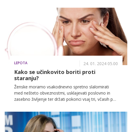
pojasnila magistrica kozmetike in diplomirana
medicinska sestra, Laura Sardinšek.
LEPOTA
24. 01. 2024 05.00
Kako se učinkovito boriti proti
staranju?
Ženske moramo vsakodnevno spretno slalomirati
med nešteto obveznostmi, usklajevati poslovno in
zasebno življenje ter držati pokonci vsaj tri, včasih pa
kar vse štiri vogale hiše. To s sabo prinaša veliko
stresa in neprespanih noči, zato ni čudno, da v kopici
obveznosti pogosto pozabimo nase, na zdrav
življenjski slog in pravilno ter redno nego. Telo nam ne
ostane dolžno. Posledice se začnejo pri večini kazati