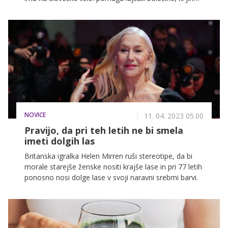
povzroča artritis, saj deluje protivnetno, pomaga
razstrupljati jetra, pospeši krvni obtok in blagodejno
vpliva na kri.
NOVICE
11. 04. 2023 05.00
Pravijo, da pri teh letih ne bi smela
imeti dolgih las
Britanska igralka Helen Mirren ruši stereotipe, da bi
morale starejše ženske nositi krajše lase in pri 77 letih
ponosno nosi dolge lase v svoji naravni srebrni barvi.