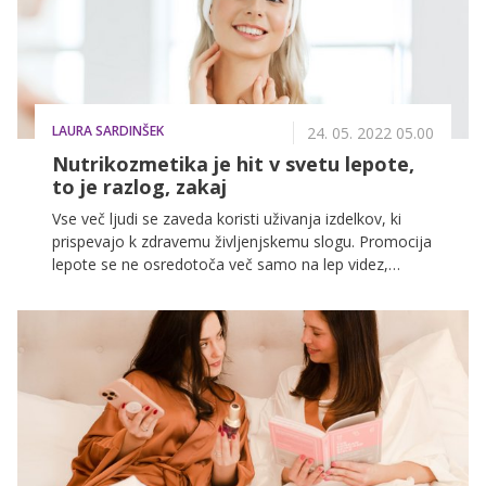
LAURA SARDINŠEK
24. 05. 2022 05.00
Nutrikozmetika je hit v svetu lepote,
to je razlog, zakaj
Vse več ljudi se zaveda koristi uživanja izdelkov, ki
prispevajo k zdravemu življenjskemu slogu. Promocija
lepote se ne osredotoča več samo na lep videz,
temveč se vse bolj poudarjata zdravje in dobro
počutje. V zadnjem času tako postaja vedno bolj
razširjena uporaba prehranskih dopolnil za ohranjanje
zdrave in sijoče kože, t. i. nutrikozmetike. Ta je v svetu
vse bolj priljubljena in postaja naslednji mejnik pri
prizadevanju za zdravo in lepo kožo.