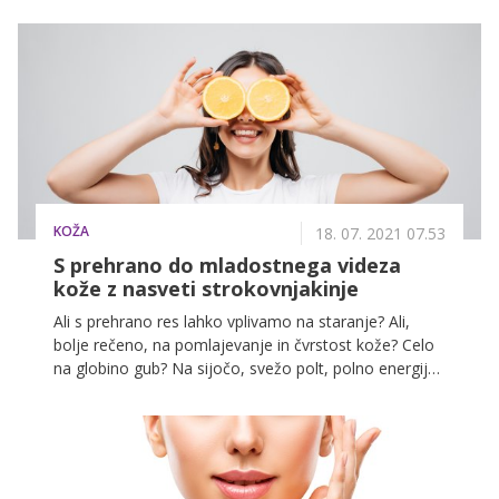
in počutje je želja mnogih. In zadnja leta se o tem
govori vse več in več, pravzaprav je to kar
vsakodnevna tema v medijih, na družbenih omrežjih in
povsod okoli nas.
KOŽA
18. 07. 2021 07.53
S prehrano do mladostnega videza
kože z nasveti strokovnjakinje
Ali s prehrano res lahko vplivamo na staranje? Ali,
bolje rečeno, na pomlajevanje in čvrstost kože? Celo
na globino gub? Na sijočo, svežo polt, polno energije?
Vsekakor! Ekstrinzično ali prezgodnje vidno staranje je
posledica našega življenjskega sloga. Spanje, stres,
predelana hrana in aditivi v hrani, kava, cigareti,
alkohol in izpostavljanje soncu ključno vplivajo na
naše počutje, zdravje in videz. Prehrana je eden štirih