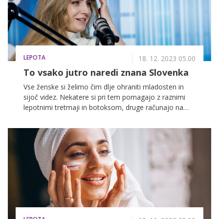
že v zgodnjih tridesetih letih – zlasti na obrazu, ki ga
'obiščejo' gubice. Če ne ukrepamo takoj, se začnejo
te poglabljati v gube, koža začne izgubljati volumen in
sijaj ter postaja vse bolj mlahava. Kaj storiti?
LEPOTA
18. 12. 2023 05.00
To vsako jutro naredi znana Slovenka
Vse ženske si želimo čim dlje ohraniti mladosten in
sijoč videz. Nekatere si pri tem pomagajo z raznimi
lepotnimi tretmaji in botoksom, druge računajo na
dobre gene v kombinaciji z ustreznimi negovalnimi
izdelki. Na dosledno in kakovostno nego prisega tudi
znana slovenska spletna vplivnica, blogerka in
nekdanja miss športa Ajda Sitar Žumer, ki nam je
zaupala številne zanimive podrobnosti iz svojega
pestrega vsakdana.