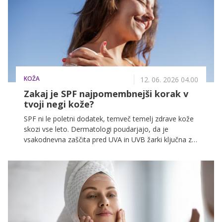
KOŽA
12. 06. 2026 04.00
Zakaj je SPF najpomembnejši korak v
tvoji negi kože?
SPF ni le poletni dodatek, temveč temelj zdrave kože
skozi vse leto. Dermatologi poudarjajo, da je
vsakodnevna zaščita pred UVA in UVB žarki ključna za
preprečevanje staranja, pigmentnih madežev in
poškodb kože.