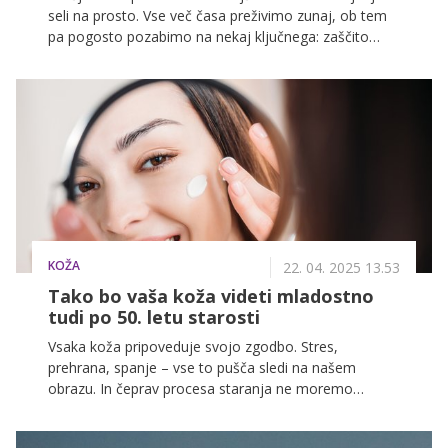
seli na prosto. Vse več časa preživimo zunaj, ob tem
pa pogosto pozabimo na nekaj ključnega: zaščito
kože pred soncem. Škodljivi učinki sončnih žarkov ne
poznajo sezone, zato dermatologi opozarjajo, da je
prav vsakodnevna zaščita pred UV žarki ena
najpomembnejših, a pogosto zanemarjenih rutin v
negi kože.
KOŽA
22. 04. 2025 13.53
Tako bo vaša koža videti mladostno
tudi po 50. letu starosti
Vsaka koža pripoveduje svojo zgodbo. Stres,
prehrana, spanje – vse to pušča sledi na našem
obrazu. In čeprav procesa staranja ne moremo
popolnoma zaustaviti, ga lahko z nekaj premišljenimi
koraki bistveno upočasnimo ter ohranimo čvrst, sijoč