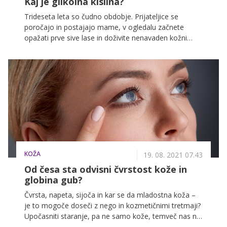
Kaj je glikolna kislina?
Trideseta leta so čudno obdobje. Prijateljice se
poročajo in postajajo mame, v ogledalu začnete
opažati prve sive lase in doživite nenavaden kožni
fenomen: akne in gubice. Odlično. K sreči se nekateri
junaki rodijo brez ogrinjal in so odlična prva pomoč v
takšnih situacijah in to velja tudi za glikolno kislino!
KOŽA
19. 08. 2021 07.43
Od česa sta odvisni čvrstost kože in
globina gub?
Čvrsta, napeta, sijoča in kar se da mladostna koža –
je to mogoče doseči z nego in kozmetičnimi tretmaji?
Upočasniti staranje, pa ne samo kože, temveč nas na
splošno, in ohraniti kar se da sijoč in mladosten videz