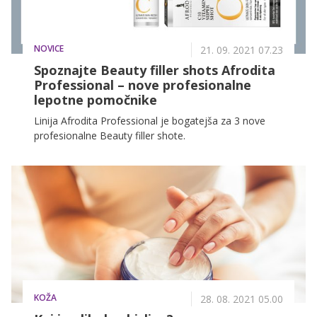
Italije, ki je razvil aktivno elastično formulo s
takojšnjim učinkom zategovanja kože, z inovativno
kombinacijo naravnih peptidov in sestavin, ki kožo
NOVICE
naredijo mlajšo, napeto in sijočo. Vse sestavine
21. 09. 2021 07.23
seruma so popolnoma varne in nimajo stranskih
Spoznajte Beauty filler shots Afrodita
učinkov. Glow & Go instant serum za lifting obraza
Professional – nove profesionalne
ima začasne učinke, podobne pudru, vendar jih za
lepotne pomočnike
razliko od pudra, ki prekrije nepravilnosti, začasno
Linija Afrodita Professional je bogatejša za 3 nove
popravi.
profesionalne Beauty filler shote.
KOŽA
28. 08. 2021 05.00