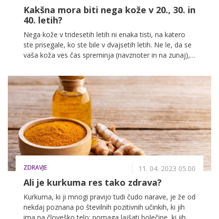
Kakšna mora biti nega kože v 20., 30. in
40. letih?
Nega kože v tridesetih letih ni enaka tisti, na katero
ste prisegale, ko ste bile v dvajsetih letih. Ne le, da se
vaša koža ves čas spreminja (navznoter in na zunaj),
ampak se z leti spreminja tudi čas, ki ga namenite
njeni negi, in izdelki, ki jih uporabljate. Edina stalnica
na polički v vaši kopalnici je krema z UVA in UVB
zaščito, ki jo morate uporabljati ne glede na to, koliko
ste stare. Kako bi morale prilagoditi nego kože glede
na določeno starostno obdobje, smo se pogovarjali z
Lauro Sardinšek, ki deluje na področju pomlajevalnih
tretmajev in medicinske kozmetike že dobrih 8 let,
zadnjih 5 let pa v estetski kliniki izvaja predvsem
pomlajevalne tretmaje obraza in dermatološke nege
ZDRAVJE
obraza. "Vsakodnevna skrb za kožo in nega kože z
11. 04. 2023 05.00
izdelki, ki individualno ustrezajo specifičnim potrebam
Ali je kurkuma res tako zdrava?
tipu kože, stanju kože in starosti, bo pripomogla
Kurkuma, ki ji mnogi pravijo tudi čudo narave, je že od
ohraniti sijočo kožo in preprečiti znake prezgodnjega
nekdaj poznana po številnih pozitivnih učinkih, ki jih
staranja."
ima na človeško telo: pomaga lajšati bolečine, ki jih