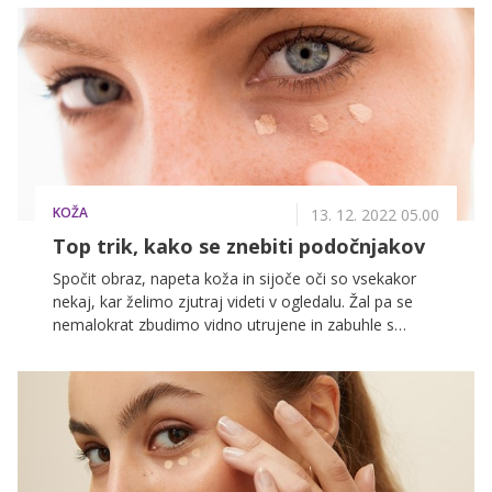
razmerah suho in občutljivo kožo.
KOŽA
13. 12. 2022 05.00
Top trik, kako se znebiti podočnjakov
Spočit obraz, napeta koža in sijoče oči so vsekakor
nekaj, kar želimo zjutraj videti v ogledalu. Žal pa se
nemalokrat zbudimo vidno utrujene in zabuhle s
temnimi kolobarji pod očmi. Predvsem podočnjaki so
pogosta težava marsikatere predstavnice nežnejšega
spola, pojavijo pa se bodisi zaradi neprespanih oči
bodisi zaradi stresa, dehidracije, alergij ali drugih
zdravstvenih težav. Zaradi njih smo videti starejše in
bolj izčrpane, kot smo v resnici, zato ves čas iščemo
načine, kako bi se jih znebile ali vsaj omilile njihov