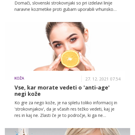
Domači, slovenski strokovnjaki so pri izdelavi linije
naravne kozmetike proti gubam uporabili vrhunsko
inovacijo in tako prinesli prednosti bučnih semen
naravnost na vašo kožo.
KOŽA
27. 12. 2021 07.54
Vse, kar morate vedeti o 'anti-age'
negi kože
Ko gre za nego kože, je na spletu toliko informacij in
'strokovnjakov', da je včasih res težko vedeti, kaj je
res in kaj ne. Zlasti če je to področje, ki ga ne
poznamo najbolje. Čeprav je nega kože nekaj, čemur
bi morale določeno mero pozornosti namenjati tudi v
dvajsetih letih, kot je ta še čvrsta in mladostna, pa jo