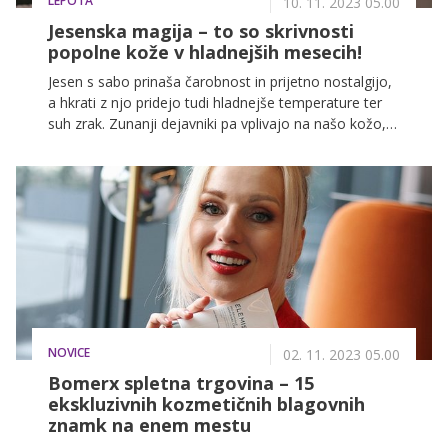
LEPOTA
10. 11. 2023 05.00
Jesenska magija – to so skrivnosti
popolne kože v hladnejših mesecih!
Jesen s sabo prinaša čarobnost in prijetno nostalgijo,
a hkrati z njo pridejo tudi hladnejše temperature ter
suh zrak. Zunanji dejavniki pa vplivajo na našo kožo,
in če jo želimo ohraniti zdravo ter sijočo, moramo
njeni negi v teh mesecih nameniti še posebno
pozornost.
NOVICE
02. 11. 2023 05.00
Bomerx spletna trgovina – 15
ekskluzivnih kozmetičnih blagovnih
znamk na enem mestu