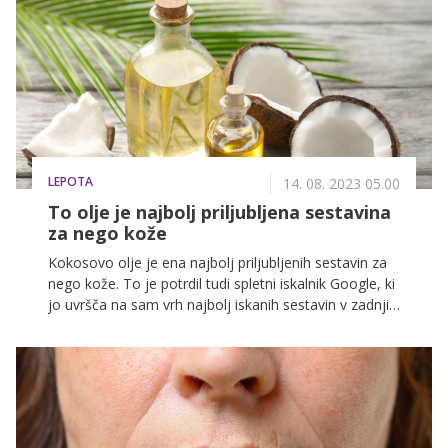
pomlajevanje kože. Ker retinoidi veljajo za zlati
standard v boju proti prvim znakom staranja, jih
zaznamo predvsem v anti-age kozmetiki, ugoden
učinek pa izkazujejo tudi v izdelkih za posvetlitev kože.
Pa veste, katere retinoide uporabljamo za nego kože?
LEPOTA
14. 08. 2023 05.00
To olje je najbolj priljubljena sestavina
za nego kože
Kokosovo olje je ena najbolj priljubljenih sestavin za
nego kože. To je potrdil tudi spletni iskalnik Google, ki
jo uvršča na sam vrh najbolj iskanih sestavin v zadnjih
letih. Razlogov, zakaj je tako priljubljeno je veliko,
med drugim naj bi pomagal tudi v boju s strijami, je
odličen balzam za telo, neguje lase, uporabite pa ga
lahko tudi za piling telesa.