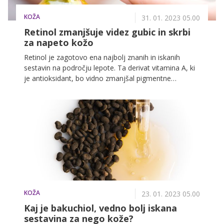
KOŽA
31. 01. 2023 05.00
Retinol zmanjšuje videz gubic in skrbi
za napeto kožo
Retinol je zagotovo ena najbolj znanih in iskanih
sestavin na področju lepote. Ta derivat vitamina A, ki
je antioksidant, bo vidno zmanjšal pigmentne
madeže, ki so posledica sonca, sledi linij, gub in velike
pore. Lahko spodbudi tudi metabolizem kožnih celic in
spodbuja proizvodnjo kolagena.
KOŽA
23. 01. 2023 05.00
Kaj je bakuchiol, vedno bolj iskana
sestavina za nego kože?