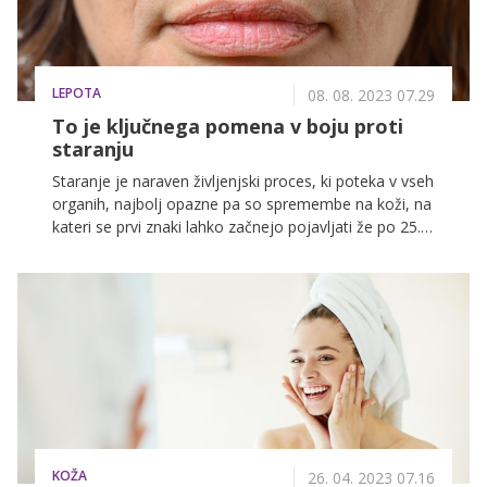
LEPOTA
08. 08. 2023 07.29
To je ključnega pomena v boju proti
staranju
Staranje je naraven življenjski proces, ki poteka v vseh
organih, najbolj opazne pa so spremembe na koži, na
kateri se prvi znaki lahko začnejo pojavljati že po 25.
letu starosti. Ustaviti ga ne moremo, lahko pa z redno
nego in zdravim življenjskim slogom pomembno
pripomoremo k upočasnitvi procesov staranja in
zmanjšamo (ali celo preprečimo) znake, ki nam jih
želijo na obraz vklesati leta.
KOŽA
26. 04. 2023 07.16