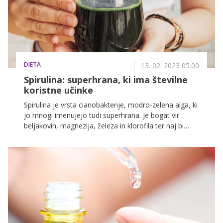
DIETA
13. 02. 2023 05.00
Spirulina: superhrana, ki ima številne
koristne učinke
Spirulina je vrsta cianobakterije, modro-zelena alga, ki
jo mnogi imenujejo tudi superhrana. Je bogat vir
beljakovin, magnezija, železa in klorofila ter naj bi
imela številne koristne učinke. Med drugim naj bi
krepila imunski sistem, pomagala pri izgubi odvečnih
kilogramov, zniževanju holesterola, imela pa naj bi
tudi 'anti age' učinek.