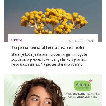
in mladosten videz kože tudi po 30., 40. ali celo 50.
letu. V tem članku bomo raziskali ključne dejavnike, ki
vplivajo na zdravje in videz kože. Svoje vsakodnevne
navade in rituale pa bo z nami delila tudi influencerka
Rebecca Gliha.
LEPOTA
18. 09. 2024 09.46
To je naravna alternativa retinolu
Staranje kože je naraven proces, ki ga ni mogoče
popolnoma preprečiti, vendar ga lahko s pravilno
nego upočasnimo. Na proces staranja vplivajo
notranji dejavniki, kot so zmanjšana proizvodnja
kolagena in upočasnjena obnova celic, pa tudi zunanji
dejavniki, kot so UV-sevanje, onesnaženje, stres in
nezdrav življenjski slog. Ti dejavniki povzročajo izgubo
prožnosti kože, pojav gub in pigmentacijskih
madežev.