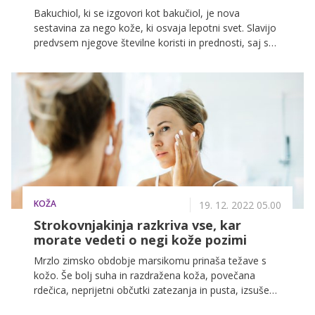
Bakuchiol, ki se izgovori kot bakučiol, je nova
sestavina za nego kože, ki osvaja lepotni svet. Slavijo
predvsem njegove številne koristi in prednosti, saj se
je izkazalo, da je to manj dražeča in naravna
alternativa rastlinskega izvora priljubljenemu retinolu.
KOŽA
19. 12. 2022 05.00
Strokovnjakinja razkriva vse, kar
morate vedeti o negi kože pozimi
Mrzlo zimsko obdobje marsikomu prinaša težave s
kožo. Še bolj suha in razdražena koža, povečana
rdečica, neprijetni občutki zatezanja in pusta, izsušena
koža. To še predobro občutite vsi, ki imate že v drugih