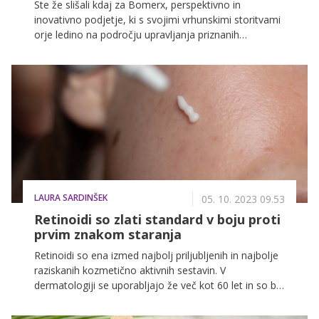
Ste že slišali kdaj za Bomerx, perspektivno in
inovativno podjetje, ki s svojimi vrhunskimi storitvami
orje ledino na področju upravljanja priznanih
kozmetičnih znamk? 20-članska zagnana ekipa
strokovnjakov, priljubljeni bestseller izdelki in nagrada
Grazia Beauty Award so le nekateri dejavniki, ki
pričajo o tem, da bomo o Bomerxu v prihodnosti
zagotovo še veliko slišali. Kdo pa sploh Bomerx je in
kakšne izdelke vse vam nudi?
LAURA SARDINŠEK
05. 10. 2023 09.53
Retinoidi so zlati standard v boju proti
prvim znakom staranja
Retinoidi so ena izmed najbolj priljubljenih in najbolje
raziskanih kozmetično aktivnih sestavin. V
dermatologiji se uporabljajo že več kot 60 let in so bili
sprva namenjeni zdravljenju aken, kasnejše raziskave
pa so pokazale, da kažejo pozitivne učinke tudi na