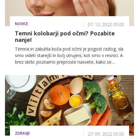
videz. Da bi jih za vedno izbrisale, je skoraj
nemogoče, obstaja pa kar nekaj načinov, kako se
izogniti utrujenim očem in ponovno doseči sijočo ter
NOVICE
mladostno kožo okoli oči.
07. 12. 2022 05.00
Temni kolobarji pod očmi? Pozabite
nanje!
Temna in zabuhla koža pod očmi je pogost razlog, da
smo videti starejši in bolj utrujeni, kot smo v resnici. A
brez skrbi: poznamo preproste nasvete, kako se
izogniti utrujenim očem, in učinkovito rešitev, kako
ponovno doseči sijočo, mladostno kožo okrog oči.
ZDRAVJE
27. 09. 2022 05.00