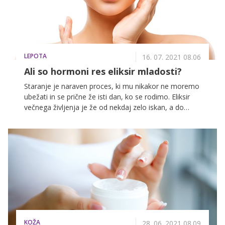
ključnih stebrov pomlajevalnega življenjskega sloga.
LEPOTA
16. 07. 2021 08.06
Ali so hormoni res eliksir mladosti?
Staranje je naraven proces, ki mu nikakor ne moremo
ubežati in se prične že isti dan, ko se rodimo. Eliksir
večnega življenja je že od nekdaj zelo iskan, a do
današnjega dne ni uspelo še nikomur izumiti
čudežnega napoja, ki bi zagotavljal večno življenje in
mladosten videz. A kljub temu nekateri strokovnjaki
trdijo, da obstaja izvir mladosti – to so naši hormoni.
KOŽA
28. 06. 2021 08.09