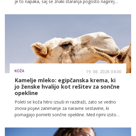
je to napaka, saj se znaki staranja pogosto najprej
pokažejo prav na vratu in dekolteju. Koža na tem
predelu je tanjša, vsebuje manj lojnic in je bolj
občutljiva na izgubo kolagena kot koža na obrazu.
KOŽA
19. 06. 2026 04.00
Kamelje mleko: egipčanska krema, ki
jo ženske hvalijo kot rešitev za sončne
opekline
Poleti se koža hitro izsuši in razdraži, zato se vedno
znova pojavi zanimanje za naravne sestavine, ki
pomagajo pomiriti sončne opekline. Med njimi izstopa
kamelje mleko, tradicionalna sestavina iz arabskega
sveta, ki jo raziskave povezujejo z regeneracijo in
vlaženjem kože po izpostavljenosti soncu.