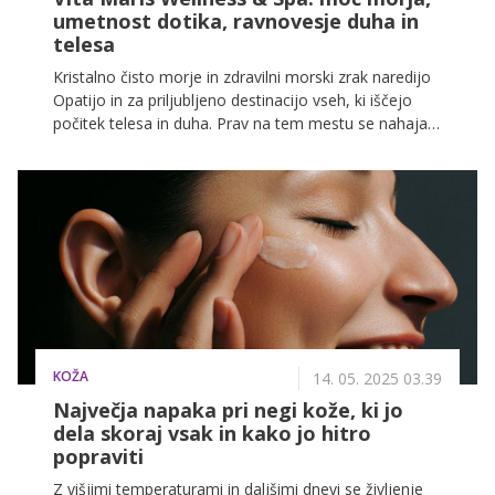
umetnost dotika, ravnovesje duha in
telesa
Kristalno čisto morje in zdravilni morski zrak naredijo
Opatijo in za priljubljeno destinacijo vseh, ki iščejo
počitek telesa in duha. Prav na tem mestu se nahaja
Vita Maris Wellness & Spa, ki po temeljiti prenovi
prinaša novo raven holističnega sproščanja v
elegantnem morskem okolju. Wellness je del Amadria
Park Grand Hotela 4 Opatijska Cvijeta in je hkrati na
voljo tudi gostom sosednjega Amadria Park Hotela
Royal.
KOŽA
14. 05. 2025 03.39
Največja napaka pri negi kože, ki jo
dela skoraj vsak in kako jo hitro
popraviti
Z višjimi temperaturami in daljšimi dnevi se življenje