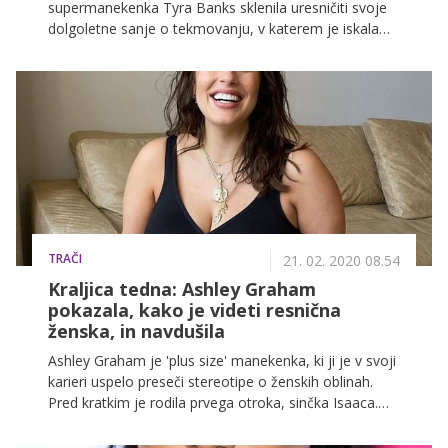
supermanekenka Tyra Banks sklenila uresničiti svoje
dolgoletne sanje o tekmovanju, v katerem je iskala
naslednji top model. Resničnostni šov America's Next
Top Model je v naslednjih letih doživel kar neverjetnih
24 sezon, pozneje so se tekmovalkam pridružili tudi
tekmovalci. Čeprav sta od zadnje sezone minili že več
kot dve leti, se je te dni Tyra znašla pod številnimi
obtožbami javnosti.
TRAČI
21. 02. 2020 08.54
Kraljica tedna: Ashley Graham
pokazala, kako je videti resnična
ženska, in navdušila
Ashley Graham je 'plus size' manekenka, ki ji je v svoji
karieri uspelo preseči stereotipe o ženskih oblinah.
Pred kratkim je rodila prvega otroka, sinčka Isaaca.
Kljub porodu pa ni nehala ozaveščati žensk o
pomembnosti dobre samopodobe in pozitivne