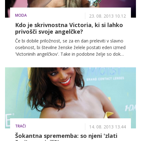
MODA
23. 08. 2013 10.12
Kdo je skrivnostna Victoria, ki si lahko
privošči svoje angelčke?
Če bi dobile priložnost, se za en dan preleviti v slavno
osebnost, bi številne ženske želele postati eden izmed
'Victoriinih angelčkov'. Take in podobne želje so dokaz
izredne priljubljenosti in prestiža te blagovne znamke,
ki velja za statusni simbol. Podatek, da je po vsem
svetu posejanih več kot tisoč trgovin blagovne
znamke Victoria's Secret in da zemeljsko oblo vsako
leto obkroži več kot 400 milijonov kopij njihovih
katalogov, ni nobena skrivnost. Vendarle pa so
določena dejstva o enem najuspešnejših modnih
družb na svetu povprečni modni navdušenki
precejšnja neznanka, zato vam jih nekaj razkrivamo
mi.
TRAČI
14. 08. 2013 13.44
Šokantna sprememba: so njeni 'zlati