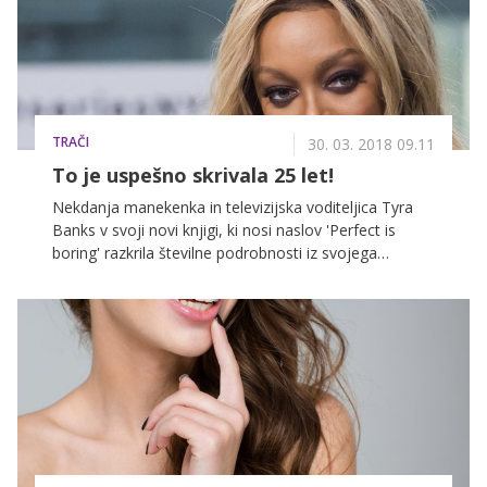
TRAČI
30. 03. 2018 09.11
To je uspešno skrivala 25 let!
Nekdanja manekenka in televizijska voditeljica Tyra
Banks v svoji novi knjigi, ki nosi naslov 'Perfect is
boring' razkrila številne podrobnosti iz svojega
življenja, med katerimi je tudi en detajl glede njenega
videza, ki ga je uspešno skrivala več kot 25 let.