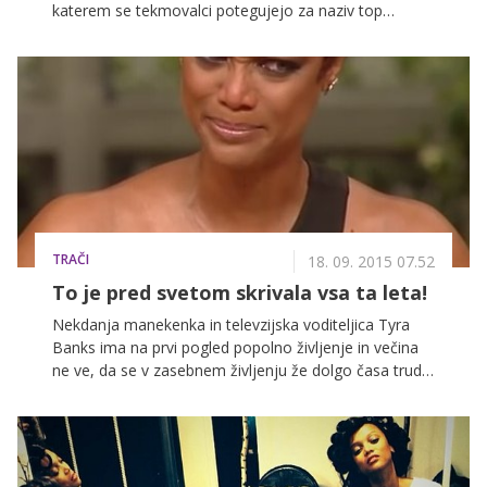
katerem se tekmovalci potegujejo za naziv top
ameriškega modela. Modrooki lepotec je s svojim
pogledom popolnoma očaral televizijsko voditeljico
Tyro Banks.
TRAČI
18. 09. 2015 07.52
To je pred svetom skrivala vsa ta leta!
Nekdanja manekenka in televzijska voditeljica Tyra
Banks ima na prvi pogled popolno življenje in večina
ne ve, da se v zasebnem življenju že dolgo časa trudi
zanositi. Neuspeli poskusi so jo čustveno popolnoma
zlomili, a pravi, da še vedno upa, da bo imela nekoč
veliko družino.