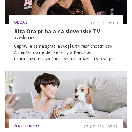
ODDAJE
01. 12. 2021 05.00
Rita Ora prihaja na slovenske TV
zaslone
Čeprav je sama zgradila svoj kultni resničnostni šov
Ameriški top model, se je Tyra Banks po
dvaindvajsetih uspešnih sezonah umaknila v ozadje in
vodenje tekmovanja prepustila britanski pevki Riti Ora.
Takrat 26-letnica se je v taki vlogi preizkusila prvič, 23.
sezona pa s seboj prinaša še eno pomembno novost:
znova bodo tekmovale samo ženske.
ŽENSKE FRIZURE
27. 07. 2021 07.32