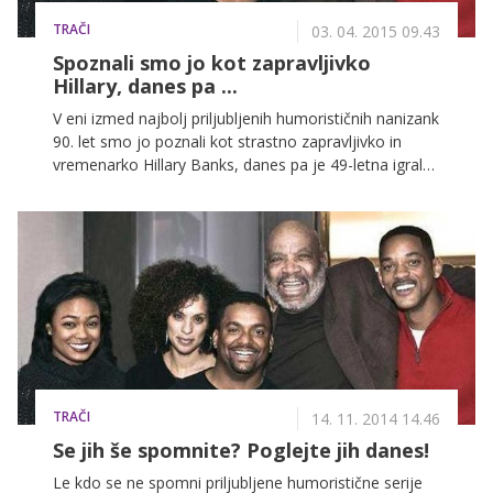
TRAČI
03. 04. 2015 09.43
Spoznali smo jo kot zapravljivko
Hillary, danes pa ...
V eni izmed najbolj priljubljenih humorističnih nanizank
90. let smo jo poznali kot strastno zapravljivko in
vremenarko Hillary Banks, danes pa je 49-letna igralka
Karyn Parsons ustanoviteljica spletne strani,
posvečene izobraževanju otrok o afriško-ameriški
zgodovini. Kaj pa danes počnejo ostali zvezdniki serije
Princ z Bel Aira?
TRAČI
14. 11. 2014 14.46
Se jih še spomnite? Poglejte jih danes!
Le kdo se ne spomni priljubljene humoristične serije