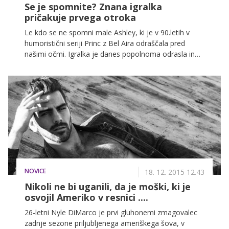
Se je spomnite? Znana igralka
pričakuje prvega otroka
Le kdo se ne spomni male Ashley, ki je v 90.letih v
humoristični seriji Princ z Bel Aira odraščala pred
našimi očmi. Igralka je danes popolnoma odrasla in
po novem tudi zaročena in v pričakovanju prvega
otroka.
NOVICE
18. 12. 2015 12.43
Nikoli ne bi uganili, da je moški, ki je
osvojil Ameriko v resnici ....
26-letni Nyle DiMarco je prvi gluhonemi zmagovalec
zadnje sezone priljubljenega ameriškega šova, v