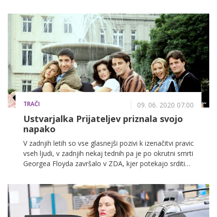
bolezni vitiliga, pri katerem se določeni deli kože
soočajo z izgubo pigmenta, pred leti še bolj
spodbudila zanimanje svetovne javnosti. Prvič pa se je
pojavila prav v razvpitem modnem resničnostnem
šovu America's Next Top Model, ki ta konec tedna
prihaja tudi na VOYO.
TRAČI
09. 06. 2020 07.00
Ustvarjalka Prijateljev priznala svojo
napako
V zadnjih letih so vse glasnejši pozivi k izenačitvi pravic
vseh ljudi, v zadnjih nekaj tednih pa je po okrutni smrti
Georgea Floyda završalo v ZDA, kjer potekajo srditi
boji in protesti za izenačitev pravic temnopoltih
državljanov. V luči aktualnega dogajanja se je oglasila
tudi Marta Kauffman, ena izmed glavnih ustvarjalk
kultne humoristične nanizanke Prijatelji, in priznala, da
v seriji niso dali dovolj poudarka raznolikosti.