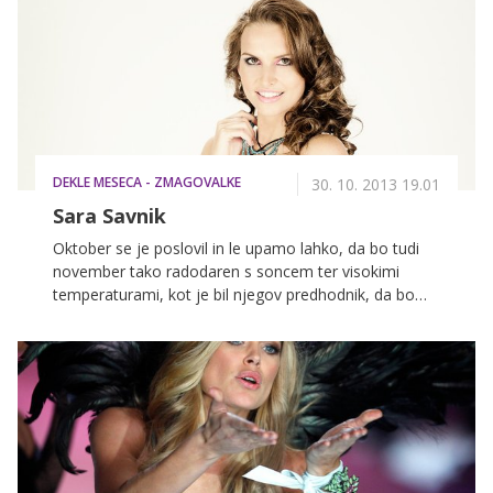
DEKLE MESECA - ZMAGOVALKE
30. 10. 2013 19.01
Sara Savnik
Oktober se je poslovil in le upamo lahko, da bo tudi
november tako radodaren s soncem ter visokimi
temperaturami, kot je bil njegov predhodnik, da bomo
lahko čim dlje občudovali naravo, ki se je odela v
nežne jesenske tone. Pravi užitek pa je pogledati tudi
na našo osveženo naslovnico, ki jo bo ves november
krasila simpatična modna oblikovalka ter perspektivna
manekenka Sara Savnik iz Ajdovščine.