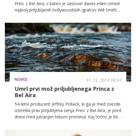
Princ z Bel Aira, v kateri je zaslovel danes eden izmed
najbolj priljubljenih hollywoodskih igralcev Will Smith?
Po tem, ko je oboževalce serije po celem svetu v
začetku letošnjega leta pretresla novica o smrti
igralca Jamesa Averya, ki je upodobil strica Philla, jih je
te dni razveselila novica o ponovnem srečanju
nekdanjih zvezdnikov.
NOVICE
31. 12. 2013 08.47
Umrl prvi mož priljubljenega Princa z
Bel Aira
54-letni producent Jeffrey Pollack, ki ga je med zvezde
izstrelila prav priljubljena serija Princ z Bel Aira, je pred
dnevi med jutranjim tekom preminul. Kaj točno je bil
razlog, da se je njegovo srce nenadoma ustavilo, še
ni znano. Za velikim umetnikom zdaj žaluje
hollywoodska filmska industrija.