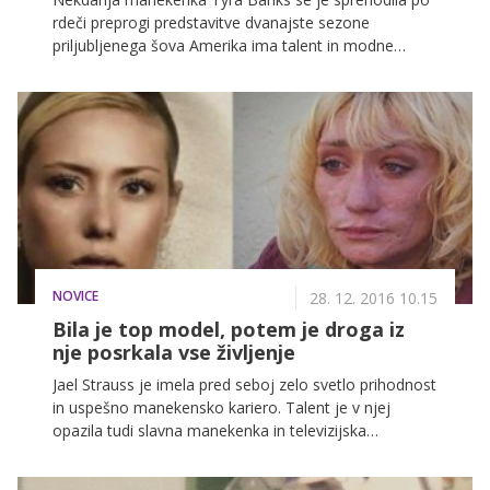
rdeči preprogi predstavitve dvanajste sezone
priljubljenega šova Amerika ima talent in modne
strokovnjake povsem razočarala z modnim stilom, ki
ga je izbrala za to priložnost.
NOVICE
28. 12. 2016 10.15
Bila je top model, potem je droga iz
nje posrkala vse življenje
Jael Strauss je imela pred seboj zelo svetlo prihodnost
in uspešno manekensko kariero. Talent je v njej
opazila tudi slavna manekenka in televizijska
voditeljica Tyra Banks in ji dala možnost v
resničnostnem šovu Ameriški top model, ki pa je Jael