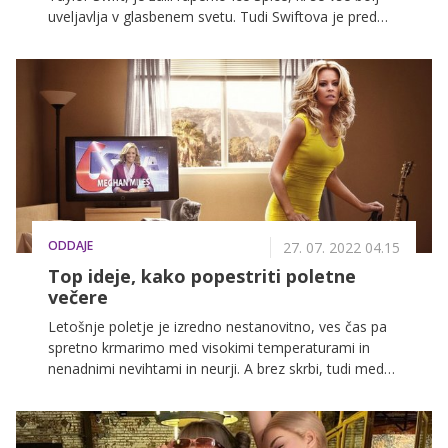
uveljavlja v glasbenem svetu. Tudi Swiftova je pred
kratkim sodelovala z njo na posebnem projektu
remiksa pesmi Karma. Azealia Banks pa je podprla
glasbenico in napadla Healyja.
ODDAJE
27. 07. 2022 04.15
Top ideje, kako popestriti poletne
večere
Letošnje poletje je izredno nestanovitno, ves čas pa
spretno krmarimo med visokimi temperaturami in
nenadnimi nevihtami in neurji. A brez skrbi, tudi med
slednjimi lahko na VOYO najdete številne zabavne
vsebine, ki vas bodo osvežile in navdušile.