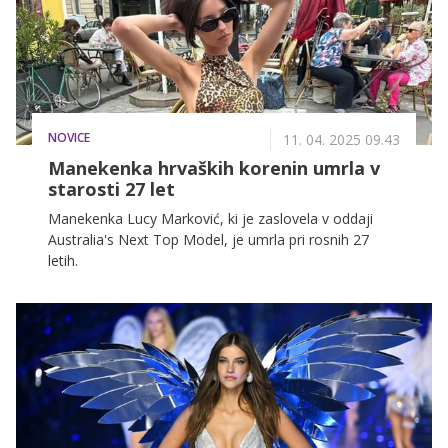
NOVICE
11. 04. 2025 09.43
Manekenka hrvaških korenin umrla v
starosti 27 let
Manekenka Lucy Marković, ki je zaslovela v oddaji
Australia's Next Top Model, je umrla pri rosnih 27
letih.