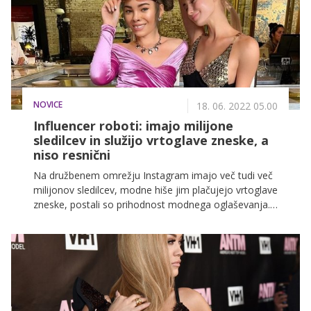
NOVICE
18. 06. 2022 05.00
Influencer roboti: imajo milijone
sledilcev in služijo vrtoglave zneske, a
niso resnični
Na družbenem omrežju Instagram imajo več tudi več
milijonov sledilcev, modne hiše jim plačujejo vrtoglave
zneske, postali so prihodnost modnega oglaševanja.
Resnica pa je ta, da so to influencerji, ki ne obstajajo.