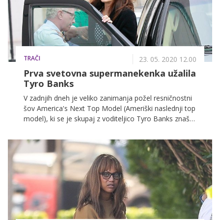
TRAČI
23. 05. 2020 12.00
Prva svetovna supermanekenka užalila
Tyro Banks
V zadnjih dneh je veliko zanimanja požel resničnostni
šov America's Next Top Model (Ameriški naslednji top
model), ki se je skupaj z voditeljico Tyro Banks znašel
v vrtincu obtožb, češ da so bili ustvarjalci do
tekmovalk netaktni in večkrat moralno sporni. Eden od
Tyrinih sodelavcev pa je zdaj razkril še eno
podrobnost.