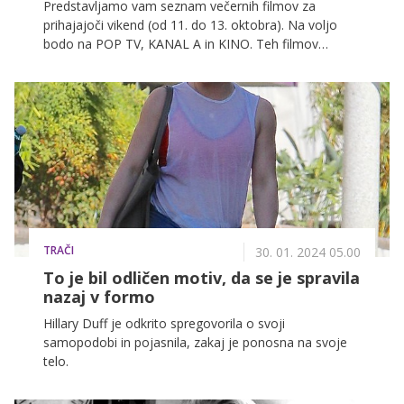
Predstavljamo vam seznam večernih filmov za
prihajajoči vikend (od 11. do 13. oktobra). Na voljo
bodo na POP TV, KANAL A in KINO. Teh filmov
zagotovo ne smete zamuditi!
TRAČI
30. 01. 2024 05.00
To je bil odličen motiv, da se je spravila
nazaj v formo
Hillary Duff je odkrito spregovorila o svoji
samopodobi in pojasnila, zakaj je ponosna na svoje
telo.