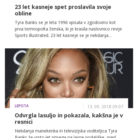
23 let kasneje spet proslavila svoje
obline
Tyra Banks se je leta 1996 vpisala v zgodovino kot
prva temnopolta ženska, ki je krasila naslovnico revije
Sports illustrated. 23 let kasneje se je nekdanja
manekenka vrnila na naslovnico, v intervjuju za revijo
pa med drugim spregovorila tudi o 'body positivity' in
ženski moči.
LEPOTA
13. 09. 2018 09.07
Odvrgla lasuljo in pokazala, kakšna je v
resnici
Nekdanja manekenka in televizijska voditeljica Tyra
Banks že vrsto let prisega na lasne podaljške, pred