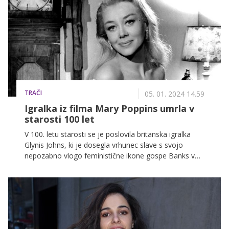
TRAČI
05. 01. 2024 14.59
Igralka iz filma Mary Poppins umrla v
starosti 100 let
V 100. letu starosti se je poslovila britanska igralka
Glynis Johns, ki je dosegla vrhunec slave s svojo
nepozabno vlogo feministične ikone gospe Banks v
filmu Mary Poppins iz leta 1964. Njen zvesti publicist
Mitch Clem je za CNN potrdil, da je igralka mirno in
naravno preminula v domu za starejše v Los
Angelesu.