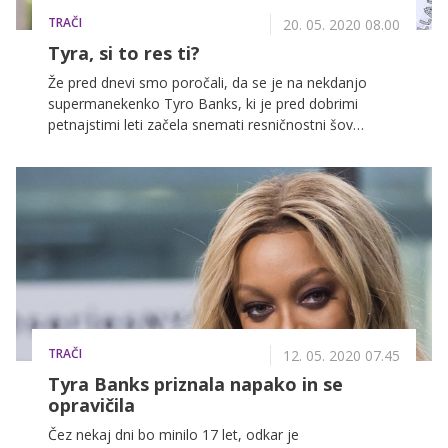
TRAČI
20. 05. 2020 08.00
Tyra, si to res ti?
Že pred dnevi smo poročali, da se je na nekdanjo
supermanekenko Tyro Banks, ki je pred dobrimi
petnajstimi leti začela snemati resničnostni šov
America's Next Top Model (Ameriški naslednji top
model), vsul plaz kritik, ko je ena od oboževalk šova,
ki ima sicer kar 24 sezon, opozorila na krivice, ki so se
dogajale tekmovalkam. Seznam pa je vse daljši.
TRAČI
12. 05. 2020 07.45
Tyra Banks priznala napako in se
opravičila
Čez nekaj dni bo minilo 17 let, odkar je