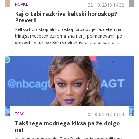
NOVICE
22. 10. 2018 14.32
Kaj o tebi razkriva keltski horoskop?
Preveri!
Keltski horoskop ali horoskop druidov je razdeljen na
trinajst mesecev oziroma znamenj, poimenovanih po
drevesih. V njih so Kelti videli skrivnostno prisotnost
nadnaravnih sil, izhodišče znamenja je bil datum
rojstva.
TRAČI
03. 04. 2017 13.34
Takšnega modnega kiksa pa že dolgo
ne!
Nekdanja manekenka Tyra Banks se je sprehodila po