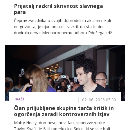
Prijatelj razkril skrivnost slavnega
para
Čeprav zvezdnika o svojih dobrodelnih akcijah nikoli
ne govorita, je njun prijatelj razkril, da sta te dni
donirala denar Mednarodnemu odboru Rdečega križa
za žrtve vojne na Bližnjem vzhodu, kar pa je vse prej
kot osamljen primer njune dobrote.
TRAČI
02. 06. 2023 05.00
Član priljubljene skupine tarča kritik in
ogorčenja zaradi kontroverznih izjav
Matty Healy, domnevni novi fant superzvezdnice
Taylor Swift, je žalil raperko Ice Spice, ki se vse bolj