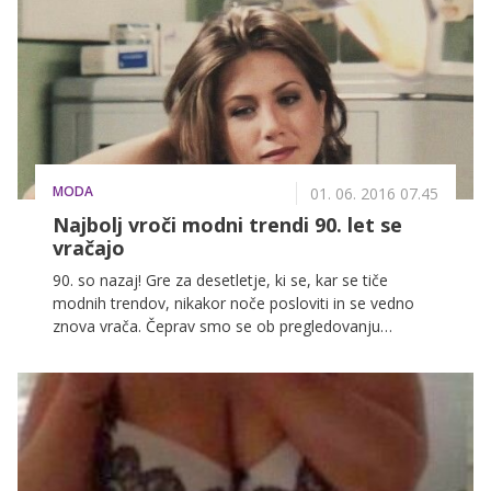
ni izkoristila. Ko je izpadla iz tekmovanja, je zapadla v
droge, se zaradi njih znašla v smrtni nevarnosti in celih
pet let živela kot brezdomka. Vse to je vplivalo tudi na
njen videz, saj o lepotici, kakršna je bila pred osmimi
leti, ni več sledi.
MODA
01. 06. 2016 07.45
Najbolj vroči modni trendi 90. let se
vračajo
90. so nazaj! Gre za desetletje, ki se, kar se tiče
modnih trendov, nikakor noče posloviti in se vedno
znova vrača. Čeprav smo se ob pregledovanju
fotografij večkrat zgrozili in se spraševali, kaj nam je
bilo, da smo to nosili, pa 25 let kasneje znova
brskamo po omari za že dolgo pozabljenimi oblačili.
Moda se vedno znova obnavlja, preseneča, pa tudi
ponavlja. Če bi torej želeli biti vedno v koraku s
trendom, skrbno prebrskajte mamine in babičine
omare. Tako ali drugače je vedno čas za retro.