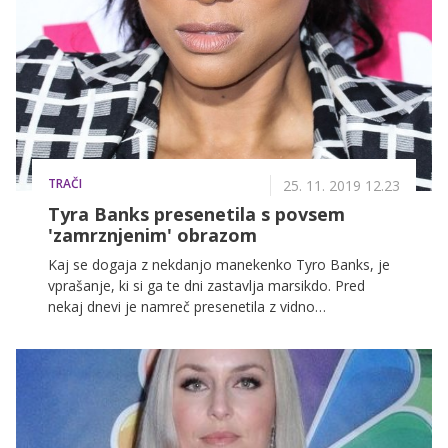
samozavesti.
TRAČI
25. 11. 2019 12.23
Tyra Banks presenetila s povsem
'zamrznjenim' obrazom
Kaj se dogaja z nekdanjo manekenko Tyro Banks, je
vprašanje, ki si ga te dni zastavlja marsikdo. Pred
nekaj dnevi je namreč presenetila z vidno
spremenjenim videzom, ki je lahko le posledica
lepotnih popravkov.