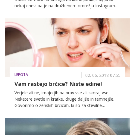
nekaj dnevi pa je na družbenem omrežju Instagram
razkrila, kakšni so v resnici njeni lasje!
LEPOTA
02. 06. 2018 07.55
Vam rastejo brčice? Niste edine!
Verjele ali ne, imajo jih pa prav vse ali skoraj vse.
Nekatere svetle in kratke, druge daljše in temnejše.
Govorimo o ženskih brčicah, ki so za številne
pripadnice nežnejšega spola še vedno občutljiva
tema, a povsem po nepotrebnem.