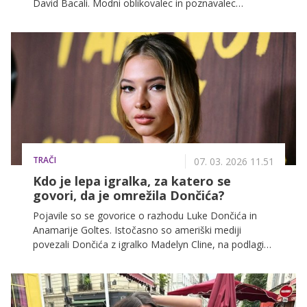
David Bacali. Modni oblikovalec in poznavalec
odrskega izraza pravi, da Evrovizija že dolgo ni več
samo glasbeno tekmovanje, postala je prostor mode,
identitete, čustev in družbenih sporočil. Vabljeni k
branju njegove kolumne.
TRAČI
07. 03. 2026 11.51
Kdo je lepa igralka, za katero se
govori, da je omrežila Dončića?
Pojavile so se govorice o razhodu Luke Dončića in
Anamarije Goltes. Istočasno so ameriški mediji
povezali Dončića z igralko Madelyn Cline, na podlagi
sledenja na Instagramu. Uradnih potrditev zaenkrat ni,
a mi smo kljub temu preverili, kdo je lepotica, ki naj bi
omrežila Dončića.