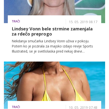
TRAČI
15. 05. 2019 08.17
Lindsey Vonn bele strmine zamenjala
za rdečo preprogo
Nekdanja smučarka Lindsey Vonn uživa v pokoju.
Potem ko je pozirala za majsko izdajo revije Sports
Illustrated, se je svetlolaska pred nekaj dnevi
sprehodila tudi po rdeči preprogi in pred fotografske
objektive stopila v drzni rdeči večerni obleki z visokim
razporkom.
TRAČI
10. 05. 2019 07.48