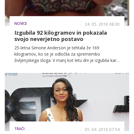
NOVICE
24. 05. 2016 08.00
Izgubila 92 kilogramov in pokazala
svojo neverjetno postavo
25-letna Simone Anderson je tehtala že 169
kilogramov, ko se je odločila za spremembo
življenjskega sloga. V manj kot letu dni je izgubila kar
92 kilogramov in takrat prišla na naslovnice lokalnih
časopisov. Sedaj je pokazala tudi svoje telo brez
odvečne kože.
TRAČI
05. 04. 2016 07.54