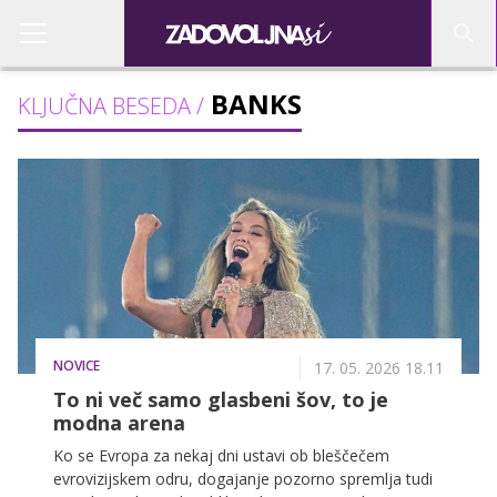
BANKS
KLJUČNA BESEDA /
NOVICE
17. 05. 2026 18.11
To ni več samo glasbeni šov, to je
modna arena
Ko se Evropa za nekaj dni ustavi ob bleščečem
evrovizijskem odru, dogajanje pozorno spremlja tudi