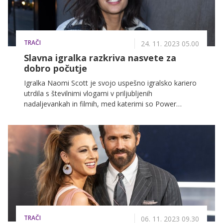
TRAČI
24. 11. 2023 05.00
Slavna igralka razkriva nasvete za
dobro počutje
Igralka Naomi Scott je svojo uspešno igralsko kariero
utrdila s številnimi vlogami v priljubljenih
nadaljevankah in filmih, med katerimi so Power
Rangers, Aladdin in Charlie's Angels. Nedavno je v
intervjuju za Vogue razkrila podrobnosti svojih
dnevnih rutin, pri čemer je izpostavila izjemno
pomemben vpliv meditacije na kakovost svojega
življenja.
TRAČI
06. 11. 2023 09.30