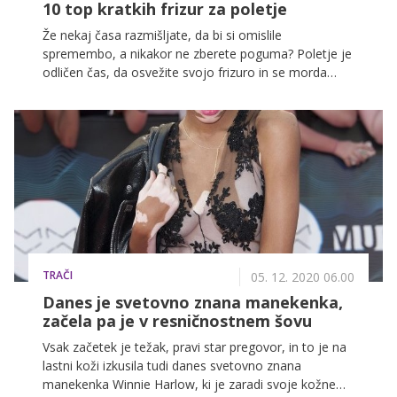
10 top kratkih frizur za poletje
Že nekaj časa razmišljate, da bi si omislile
spremembo, a nikakor ne zberete poguma? Poletje je
odličen čas, da osvežite svojo frizuro in se morda
poslovite od daljših las. Če se odločate za kratke lase,
vam svetujemo, da se pred tem posvetujete z vašim
frizerjem, ki najbolje pozna vaše lase in vam bo znal
svetovati, katera pričeska bo najbolj pristajala vašemu
obrazu. Dejstvo je, da na družbenih omrežjih, kot sta
Pinterest in Instagram, lahko najdemo ogromno
frizur, ki so nam zelo všeč, in pri tem pogosto
pozabimo, da ni vsaka frizura primerna za vsako. Da
bo izbira vseeno nekoliko lažja, pa smo izbrali 10
kratkih frizur, ki so kot nalašč za letošnje poletje!
TRAČI
05. 12. 2020 06.00
Danes je svetovno znana manekenka,
začela pa je v resničnostnem šovu
Vsak začetek je težak, pravi star pregovor, in to je na
lastni koži izkusila tudi danes svetovno znana
manekenka Winnie Harlow, ki je zaradi svoje kožne