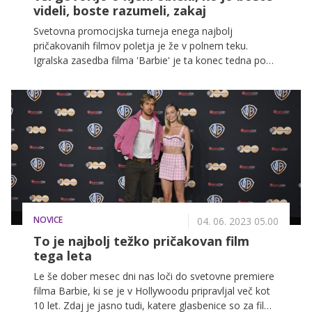
videli, boste razumeli, zakaj
Svetovna promocijska turneja enega najbolj
pričakovanih filmov poletja je že v polnem teku.
Igralska zasedba filma 'Barbie' je ta konec tedna pod
vodstvom Margot Robbie paradirala po rožnati
preprogi v Los Angelesu, za največ govora pa je
poskrbela pop zvezdnica Dua Lipa, ki je navdušila v
svoji drzni opravi.
NOVICE
04. 06. 2023 05.00
To je najbolj težko pričakovan film
tega leta
Le še dober mesec dni nas loči do svetovne premiere
filma Barbie, ki se je v Hollywoodu pripravljal več kot
10 let. Zdaj je jasno tudi, katere glasbenice so za film