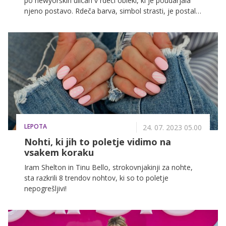
po newyorških ulicah v rdeči obleki, ki je poudarjala
njeno postavo. Rdeča barva, simbol strasti, je postala
trend tega poletja, saj so se številne znane osebnosti,
med njimi Dua Lipa in Margot Robbie, odločile za
podobne rdeče stajlinge.
LEPOTA
24. 07. 2023 05.00
Nohti, ki jih to poletje vidimo na
vsakem koraku
Iram Shelton in Tinu Bello, strokovnjakinji za nohte,
sta razkrili 8 trendov nohtov, ki so to poletje
nepogrešljivi!