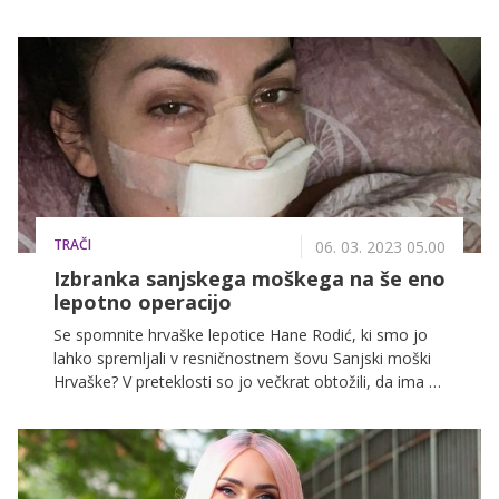
posnele glasbo, seznam 'soundtracka' pa je res
zvezdniški.
TRAČI
06. 03. 2023 05.00
Izbranka sanjskega moškega na še eno
lepotno operacijo
Se spomnite hrvaške lepotice Hane Rodić, ki smo jo
lahko spremljali v resničnostnem šovu Sanjski moški
Hrvaške? V preteklosti so jo večkrat obtožili, da ima za
sabo kar nekaj lepotnih operacij, zdaj pa si je
privoščila še eno.