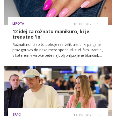
LEPOTA
16. 08. 2023 05.00
12 idej za rožnato manikuro, ki je
trenutno 'in'
Rožnati nohti so to poletje res velik trend, ki pa ga je
prav gotovo do neke mere spodbudil tudi film 'Barbie',
v katerem v visoke pete najbolj priljubljene blondinke
skoči Margot Robbie.
TRAČI
14. 08. 2023 05.00