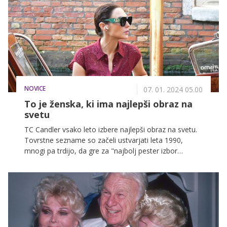
NOVICE
07. 01. 2024 05.00
To je ženska, ki ima najlepši obraz na
svetu
TC Candler vsako leto izbere najlepši obraz na svetu.
Tovrstne sezname so začeli ustvarjati leta 1990,
mnogi pa trdijo, da gre za "najbolj pester izbor
lepotcev in lepotic", na njem pa se pogosto znajdejo
tudi povsem neznana imena.