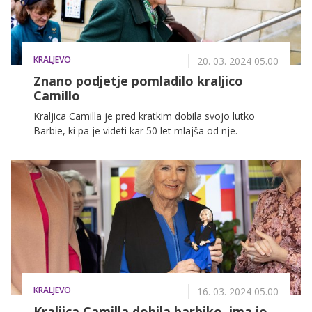
KRALJEVO
20. 03. 2024 05.00
Znano podjetje pomladilo kraljico
Camillo
Kraljica Camilla je pred kratkim dobila svojo lutko
Barbie, ki pa je videti kar 50 let mlajša od nje.
KRALJEVO
16. 03. 2024 05.00
Kraljica Camilla dobila barbiko, ima jo