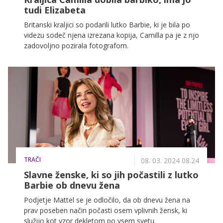
tudi Elizabeta
Britanski kraljici so podarili lutko Barbie, ki je bila po
videzu sodeč njena izrezana kopija, Camilla pa je z njo
zadovoljno pozirala fotografom.
TRAČI
08. 03. 2024 08.24
Slavne ženske, ki so jih počastili z lutko
Barbie ob dnevu žena
Podjetje Mattel se je odločilo, da ob dnevu žena na
prav poseben način počasti osem vplivnih žensk, ki
služijo kot vzor dekletom po vsem svetu.