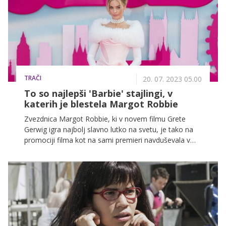
TRAČI
20. 07. 2023 05.00
To so najlepši 'Barbie' stajlingi, v
katerih je blestela Margot Robbie
Zvezdnica Margot Robbie, ki v novem filmu Grete
Gerwig igra najbolj slavno lutko na svetu, je tako na
promociji filma kot na sami premieri navduševala v
drznih, glamuroznih, predvsem pa osupljivih roza
stajlingih, ki nam bodo še dolgo ostali v spominu.