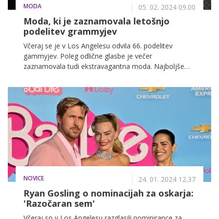
MODA
05. 02. 2024 09.00
Moda, ki je zaznamovala letošnjo
podelitev grammyjev
Včeraj se je v Los Angelesu odvila 66. podelitev
gammyjev. Poleg odlične glasbe je večer
zaznamovala tudi ekstravagantna moda. Najboljše
videze si lahko ogledate spodaj.
NOVICE
24. 01. 2024 12.37
Ryan Gosling o nominacijah za oskarja:
'Razočaran sem'
Včeraj so v Los Angelesu razglasili nominirance za