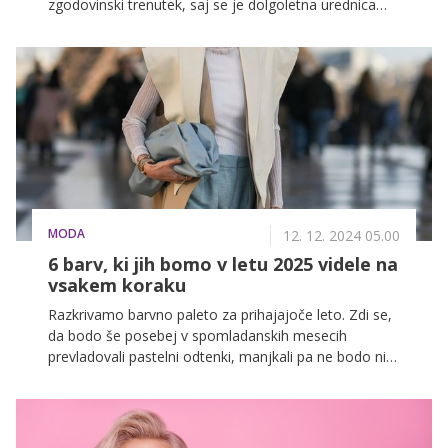
zgodovinski trenutek, saj se je dolgoletna urednica
modne biblije prvič pojavila na naslovnici revije, ki jo je
vodila več kot tri desetletja.
MODA
12. 12. 2024 05.00
6 barv, ki jih bomo v letu 2025 videle na
vsakem koraku
Razkrivamo barvno paleto za prihajajoče leto. Zdi se,
da bodo še posebej v spomladanskih mesecih
prevladovali pastelni odtenki, manjkali pa ne bodo niti
različni odtenki rjave in srebrne. Ko govorimo o rjavi,
bo še posebej izstopal odtenek Mocha Mousse, ki je
bil imenovan za barvo leta 2025.