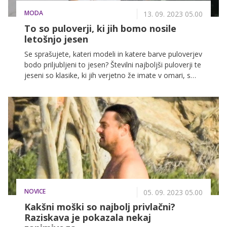
MODA
13. 09. 2023 05.00
To so puloverji, ki jih bomo nosile
letošnjo jesen
Se sprašujete, kateri modeli in katere barve puloverjev
bodo priljubljeni to jesen? Številni najboljši puloverji te
jeseni so klasike, ki jih verjetno že imate v omari, s
trendom 'barbiecore' pa lahko vašo jesensko
garderobo le še dopolnite.
NOVICE
05. 09. 2023 05.00
Kakšni moški so najbolj privlačni?
Raziskava je pokazala nekaj