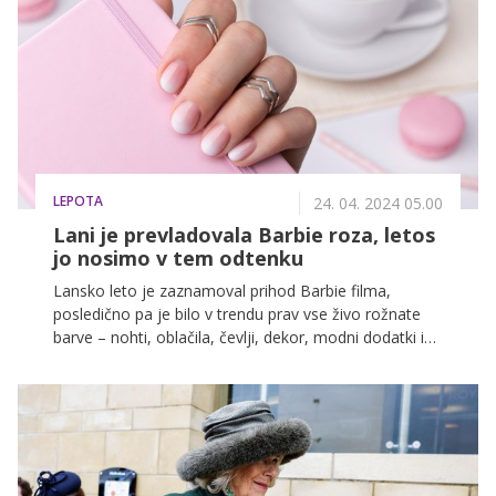
rokam dodati pridih prefinjenosti in stila.
LEPOTA
24. 04. 2024 05.00
Lani je prevladovala Barbie roza, letos
jo nosimo v tem odtenku
Lansko leto je zaznamoval prihod Barbie filma,
posledično pa je bilo v trendu prav vse živo rožnate
barve – nohti, oblačila, čevlji, dekor, modni dodatki in
vse ostalo. Brez skrbi, tudi letos bomo nosile roza
barvo, le v malce drugačnem odtenku.