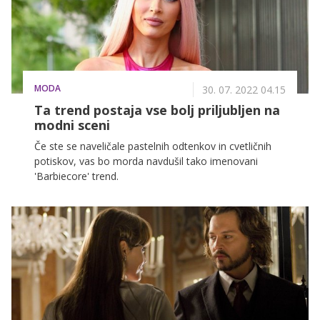
MODA
30. 07. 2022 04.15
Ta trend postaja vse bolj priljubljen na
modni sceni
Če ste se naveličale pastelnih odtenkov in cvetličnih
potiskov, vas bo morda navdušil tako imenovani
'Barbiecore' trend.