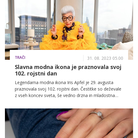
pozornostih ob nedavni premieri filma Barbie.
TRAČI
31. 08. 2023 05.00
Slavna modna ikona je praznovala svoj
102. rojstni dan
Legendarna modna ikona Iris Apfel je 29. avgusta
praznovala svoj 102. rojstni dan. Čestitke so deževale
z vseh koncev sveta, še vedno drzna in mladostna
podjetnica pa je razkrila svojo skrivnost dolgega in
srečnega življenja.