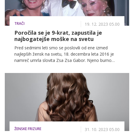
TRAČI
19. 12. 2023 05.00
Poročila se je 9-krat, zapustila je
najbogatejše moške na svetu
Pred sedmimi leti smo se poslovili od ene izmed
najlepših žensk na svetu, 18. decembra leta 2016 je
namreč umrla slovita Zsa Zsa Gabor. Njeno burno
ljubezensko življenje še vedno buri duhove.
ŽENSKE FRIZURE
31. 10. 2023 05.00