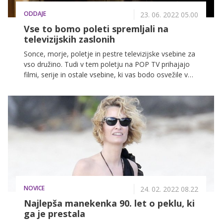
ODDAJE
23. 06. 2022 05.00
Vse to bomo poleti spremljali na
televizijskih zaslonih
Sonce, morje, poletje in pestre televizijske vsebine za
vso družino. Tudi v tem poletju na POP TV prihajajo
filmi, serije in ostale vsebine, ki vas bodo osvežile v
vročih poletnih mesecih: vse za POPolno poletje torej.
NOVICE
24. 02. 2022 08.22
Najlepša manekenka 90. let o peklu, ki
ga je prestala