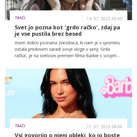
TRAČI
14. 07. 2023 05.00
Svet jo pozna kot 'grdo račko', zdaj pa
je vse pustila brez besed
Vsem dobro poznana zvezdnica, ki nam je v spominu
ostala predvsem zaradi svoje vloge v seriji 'Grda
račka', je na svetovni premieri filma Barbie s svojim
širokim nasmeškom spomnila vse prisotne, zakaj jo
občinstvo obožuje!
TRAČI
11. 07. 2023 08.00
Vsi govorijo o njeni obleki, ko jo boste