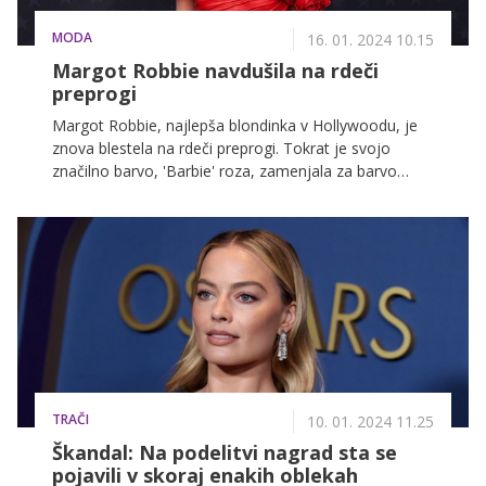
MODA
16. 01. 2024 10.15
Margot Robbie navdušila na rdeči
preprogi
Margot Robbie, najlepša blondinka v Hollywoodu, je
znova blestela na rdeči preprogi. Tokrat je svojo
značilno barvo, 'Barbie' roza, zamenjala za barvo
sezone, naziv katere si je letos prislužila ognjeno
rdeča.
TRAČI
10. 01. 2024 11.25
Škandal: Na podelitvi nagrad sta se
pojavili v skoraj enakih oblekah