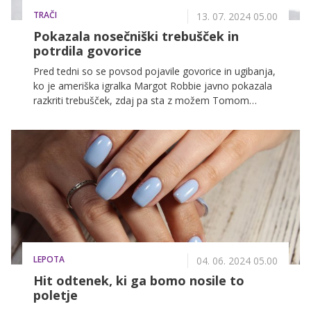
TRAČI
13. 07. 2024 05.00
Pokazala nosečniški trebušček in
potrdila govorice
Pred tedni so se povsod pojavile govorice in ugibanja,
ko je ameriška igralka Margot Robbie javno pokazala
razkriti trebušček, zdaj pa sta z možem Tomom
Ackerleyjem dokončno potrdila, da pričakujeta
svojega prvega otroka.
LEPOTA
04. 06. 2024 05.00
Hit odtenek, ki ga bomo nosile to
poletje