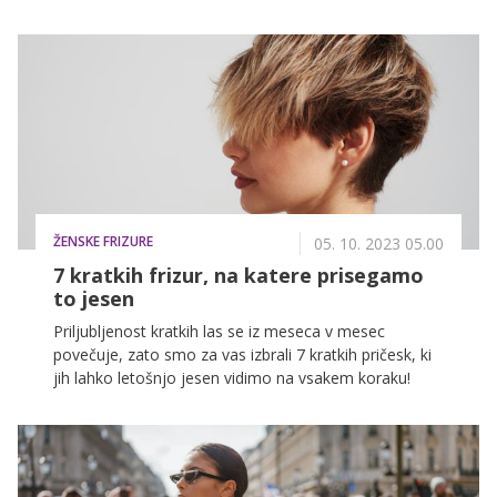
mnogi celo pravijo, da si jo ta trenutek želi vsaka
ženska!
ŽENSKE FRIZURE
05. 10. 2023 05.00
7 kratkih frizur, na katere prisegamo
to jesen
Priljubljenost kratkih las se iz meseca v mesec
povečuje, zato smo za vas izbrali 7 kratkih pričesk, ki
jih lahko letošnjo jesen vidimo na vsakem koraku!