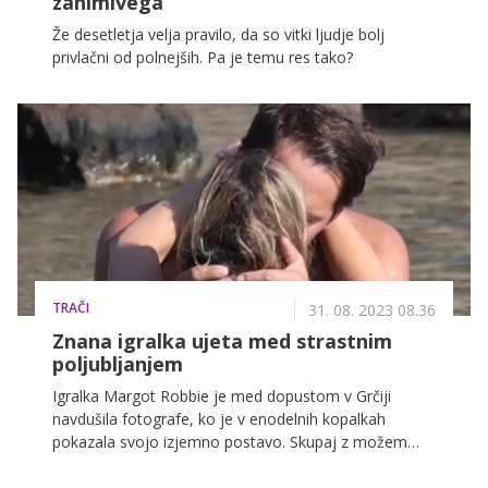
zanimivega
Že desetletja velja pravilo, da so vitki ljudje bolj
privlačni od polnejših. Pa je temu res tako?
TRAČI
31. 08. 2023 08.36
Znana igralka ujeta med strastnim
poljubljanjem
Igralka Margot Robbie je med dopustom v Grčiji
navdušila fotografe, ko je v enodelnih kopalkah
pokazala svojo izjemno postavo. Skupaj z možem
Tomom Ackerleyjem sta uživala ob grški obali, kar je
bil zanju zaslužen oddih po intenzivnih medijskih