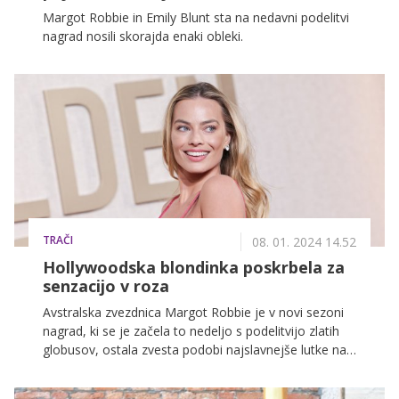
Margot Robbie in Emily Blunt sta na nedavni podelitvi
nagrad nosili skorajda enaki obleki.
TRAČI
08. 01. 2024 14.52
Hollywoodska blondinka poskrbela za
senzacijo v roza
Avstralska zvezdnica Margot Robbie je v novi sezoni
nagrad, ki se je začela to nedeljo s podelitvijo zlatih
globusov, ostala zvesta podobi najslavnejše lutke na
svetu. Ponovno je navdušila v popolnem roza
stajlingu, ki ga še dolgo ne bomo pozabili.