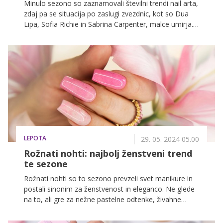
Minulo sezono so zaznamovali številni trendi nail arta,
zdaj pa se situacija po zaslugi zvezdnic, kot so Dua
Lipa, Sofia Richie in Sabrina Carpenter, malce umirja.
Vsa omenjena dekleta nosijo enako barvo nohtov, kar
pomeni, da je na vidiku nov poletni trend!
LEPOTA
29. 05. 2024 05.00
Rožnati nohti: najbolj ženstveni trend
te sezone
Rožnati nohti so to sezono prevzeli svet manikure in
postali sinonim za ženstvenost in eleganco. Ne glede
na to, ali gre za nežne pastelne odtenke, živahne
neonske barve ali sofisticirane pudrasto roza tone,
rožnati nohti so popolna izbira za vse, ki želijo svojim