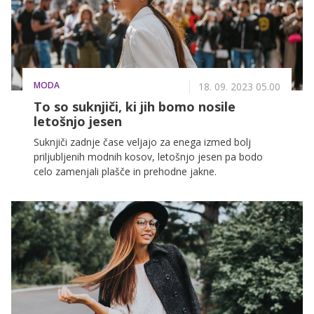
MODA
18. 09. 2023 05.00
To so suknjiči, ki jih bomo nosile
letošnjo jesen
Suknjiči zadnje čase veljajo za enega izmed bolj
priljubljenih modnih kosov, letošnjo jesen pa bodo
celo zamenjali plašče in prehodne jakne.