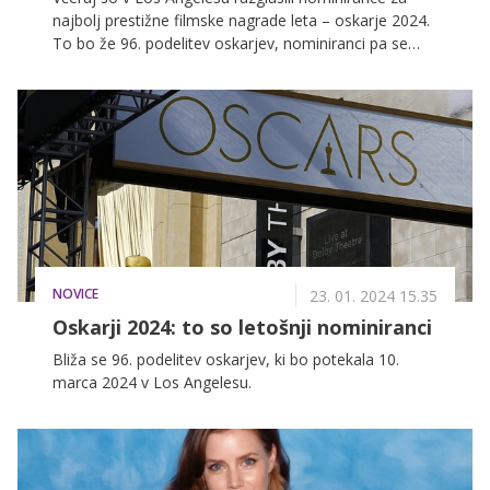
najbolj prestižne filmske nagrade leta – oskarje 2024.
To bo že 96. podelitev oskarjev, nominiranci pa se
bodo po rdeči preprogi sprehodili 10. marca 2024.
NOVICE
23. 01. 2024 15.35
Oskarji 2024: to so letošnji nominiranci
Bliža se 96. podelitev oskarjev, ki bo potekala 10.
marca 2024 v Los Angelesu.