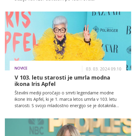
NOVICE
03. 03. 2024 09.10
V 103. letu starosti je umrla modna
ikona Iris Apfel
Številni mediji poročajo o smrti legendarne modne
ikone Iris Apfel, ki je 1. marca letos umrla v 103. letu
starosti. S svojo mladostno energijo se je dotaknila
življenja mnogih, in prav gotovo je še dolgo ne bomo
pozabili, saj se je s svojim ekscentričnim stilom
zapisala v zgodovino.