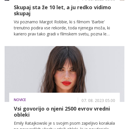
Skupaj sta že 10 let, a ju redko vidimo
skupaj
Vsi poznamo Margot Robbie, ki s filmom 'Barbie'
trenutno podira vse rekorde, toda njenega moža, ki
kariero prav tako gradi v filmskem svetu, pozna le
malokdo. Kdo pravzaprav je Tom Ackerley in kako mu
je uspelo osvojiti očarljivo Margot?
NOVICE
07. 08. 2023 05.00
Vsi govorijo o njeni 2500 evrov vredni
obleki
Emily Ratajkowski je s svojim psom zapeljivo korakala