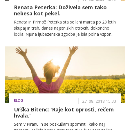
Renata Peterka: Doživela sem tako
nebesa kot pekel.
Renata in Primož Peterka sta se lani marca po 23 letih
skupaj in treh, danes najstniških otrocih, dokončno
ločila. Njuna ljubezenska zgodba je bila polna vzponov
in padcev, o njej pa sta javno govorila zelo redko. V
želji, da bi pred mediji in javnostjo obvarovala svoje
otroke, sta vedno gradila zelo zasebno življenje, pred
kratkim pa je Renata, ki je dopolnila 40 let, po dolgem
času spregovorila o življenju po ločitvi in priznala, da
je v imenu ljubezni dopuščala stvari, ki jih ne bi smela.
BLOG
27. 08. 2018 15.33
Urška Bitenc: 'Raje kot oprosti, rečem
hvala.'
Sem v Piranu in se poskušam spomniti, kako naj