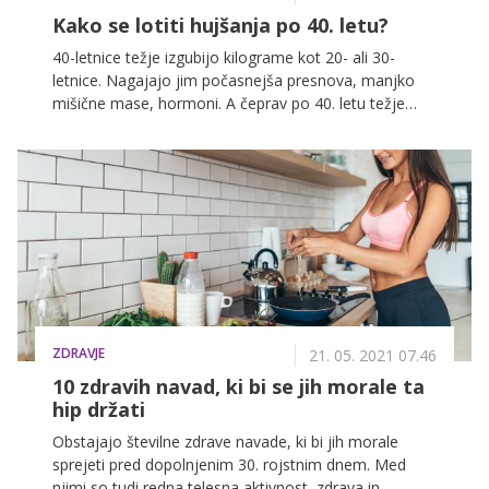
Kako se lotiti hujšanja po 40. letu?
40-letnice težje izgubijo kilograme kot 20- ali 30-
letnice. Nagajajo jim počasnejša presnova, manjko
mišične mase, hormoni. A čeprav po 40. letu težje
shujšamo, izguba kilogramov ni vnaprej izgubljena
bitka. Preverite, kaj svetuje strokovnjakinja Erika
Zupančič o hujšanju po 40. letu!
ZDRAVJE
21. 05. 2021 07.46
10 zdravih navad, ki bi se jih morale ta
hip držati
Obstajajo številne zdrave navade, ki bi jih morale
sprejeti pred dopolnjenim 30. rojstnim dnem. Med
njimi so tudi redna telesna aktivnost, zdrava in