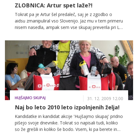
ZLOBNICA: Artur spet laže?!
Tokrat pa je Artur šel predaleč, saj je z zgodbo o
aidsu zmanipuliral vso Slovenijo. Jaz mu v tem primeru
nisem nasedla, ampak sem vse skupaj preverila pri La
Toyi, ki je Šterna končno le zapustila!
HUJŠAJMO SKUPAJ
31. 12. 2009 12.00
Naj bo leto 2010 leto izpolnjenih želja!
Kandidatke in kandidat akcije 'Hujšajmo skupaj' pridno
pišejo svoje dnevnike. Tokrat so napisali tudi, koliko
so že grešili in koliko še bodo. Vsem, ki pa berete in
spremljate njihove uspehe pa želijo, da bi bilo