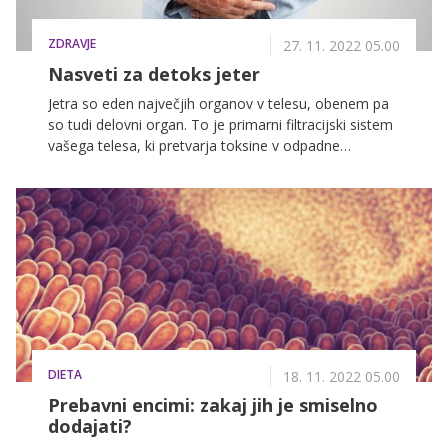
ZDRAVJE
27. 11. 2022 05.00
Nasveti za detoks jeter
Jetra so eden največjih organov v telesu, obenem pa
so tudi delovni organ. To je primarni filtracijski sistem
vašega telesa, ki pretvarja toksine v odpadne
produkte, čisti vašo kri, presnavlja širok spekter spojin
(od hranil in alkohola do zdravil) ter proizvaja
beljakovine in žolč. Medtem ko se zdrava jetra
naravno čistijo, lahko prehranski ter okoljski stresorji
in toksini ovirajo optimalno delovanje jeter.
DIETA
18. 11. 2022 05.00
Prebavni encimi: zakaj jih je smiselno
dodajati?