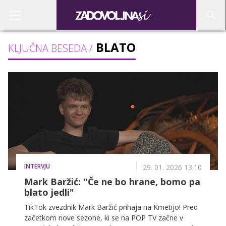
BLATO
KLJUČNA BESEDA /
INTERVJU
29. 01. 2026 13.10
Mark Baržić: "Če ne bo hrane, bomo pa
blato jedli"
TikTok zvezdnik Mark Baržić prihaja na Kmetijo! Pred
začetkom nove sezone, ki se na POP TV začne v