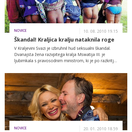
preproste in različne načine.
NOVICE
10. 08. 2010 19.15
Škandal! Kraljica kralju nataknila roge
V Kraljevini Svazi je izbruhnil hud seksualni škandal.
Dvanajsta žena razvpitega kralja Mswatija III. je
ljubimkala s pravosodnim ministrom, ki je po razkritju
njunega razmerja moral odstopiti. Kakšna bo njegova
dokončna usoda, še ni znano.
NOVICE
20. 01. 2010 18.59