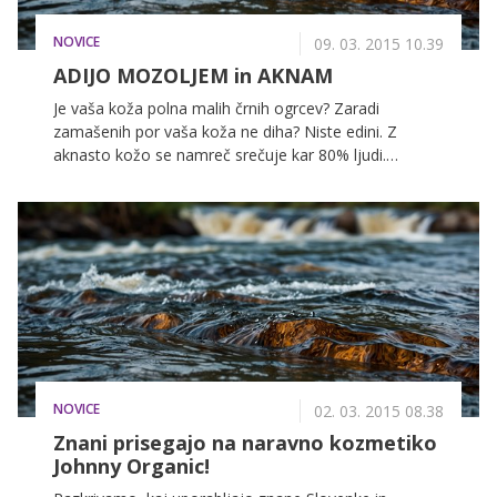
NOVICE
09. 03. 2015 10.39
ADIJO MOZOLJEM in AKNAM
Je vaša koža polna malih črnih ogrcev? Zaradi
zamašenih por vaša koža ne diha? Niste edini. Z
aknasto kožo se namreč srečuje kar 80% ljudi.
Najpogosteje se akne pojavijo v puberteti, pri
nekaterih pa tudi kasneje. Razkrivamo kako se znebiti
teh malih nadležnih kožnih sitnob na naraven način.
NOVICE
02. 03. 2015 08.38
Znani prisegajo na naravno kozmetiko
Johnny Organic!