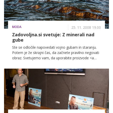
MODA
25. 11. 2008 19.00
Zadovoljna.si svetuje: Z minerali nad
gube
Ste se odločile napovedati vojno gubam in staranju.
Potem je že skrajni čas, da začnete pravilno negovati
obraz. Svetujemo vam, da uporabite proizvode <a
href = "http://www.arad.si" target="_blank"> Arad</a>,
ki temeljijo na naravnih sestavinah.