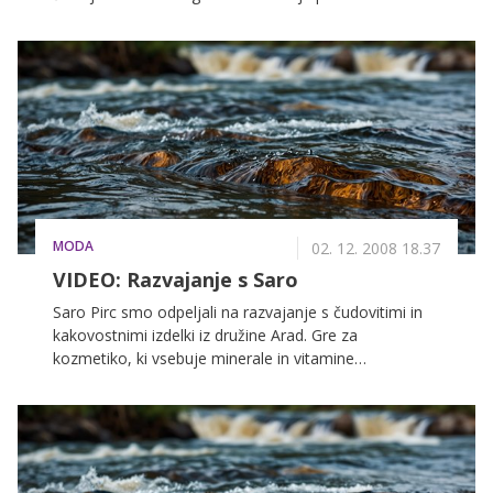
razstrupljanje.
MODA
02. 12. 2008 18.37
VIDEO: Razvajanje s Saro
Saro Pirc smo odpeljali na razvajanje s čudovitimi in
kakovostnimi izdelki iz družine Arad. Gre za
kozmetiko, ki vsebuje minerale in vitamine
neposredno iz Mrtvega morja. Če jo boste uporabile,
boste lahko na najdaljšo noč v letu žarele kot še nikoli
prej.