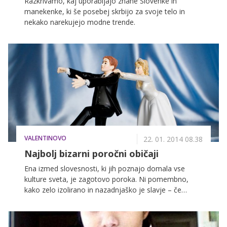
Razkrivamo, kaj uporabljajo znane Slovenke in
manekenke, ki še posebej skrbijo za svoje telo in
nekako narekujejo modne trende.
VALENTINOVO
22. 01. 2014 08.38
Najbolj bizarni poročni običaji
Ena izmed slovesnosti, ki jih poznajo domala vse
kulture sveta, je zagotovo poroka. Ni pomembno,
kako zelo izolirano in nazadnjaško je slavje – če
ostanete dovolj časa, boste zagotovo priča čemu, kar
bo vsaj malo spominjalo na poroko, kot jo poznamo
pri nas. No, v nekaterih delih sveta pa poročno slavje