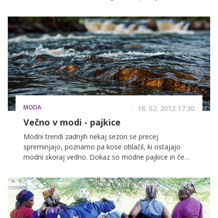
se je pojavila na predstavitvi filma "Trois Mondes" v
beli bluzici in modrem krilu, a je fotografe navdušila
bolj kot njene veliko bolj slavne kolegice. Simpatična
igralka se je pred fotografi začela vrteti in nastale so
fotografije, ki so dodobra ogrele vzdušje v Cannesu.
MODA
18. 02. 2012 17.30
Večno v modi - pajkice
Modni trendi zadnjih nekaj sezon se precej
spreminjajo, poznamo pa kose oblačil, ki ostajajo
modni skoraj vedno. Dokaz so modne pajkice in če
ste ljubiteljice udobnih in modnih oblačil, preprosto
morate poseči po njih. Primerne so tako za
vsakodnevne opravke v mestu kot tudi za večerno
norenje v disku. Kombinirate jih lahko s tunikami,
modnimi majčkami ali poletnimi topi – in to na zelo