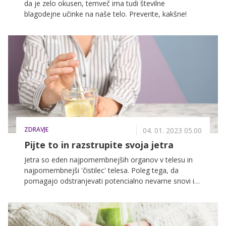
da je zelo okusen, temveč ima tudi številne
blagodejne učinke na naše telo. Preverite, kakšne!
ZDRAVJE
04. 01. 2023 05.00
Pijte to in razstrupite svoja jetra
Jetra so eden najpomembnejših organov v telesu in
najpomembnejši 'čistilec' telesa. Poleg tega, da
pomagajo odstranjevati potencialno nevarne snovi iz
telesa, po potrebi proizvajajo glukozo in so del
obrambe pred bakterijskimi okužbami, je naloga jeter
tudi ta, da so skladišče vitaminov in da proizvajajo
žolčne kisline, ki služijo za razgradnjo hrane ter da