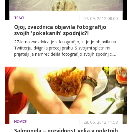
TRAČI
07. 09. 2012 08.00
Ojoj, zvezdnica objavila fotografijo
svojih 'pokakanih' spodnjic?!
27-letna zvezdnica je s fotografijo, ki jo je objavila na
Twitterju, dvignila precej prahu. S svojimi spletnimi
prijatelji je namreč delila fotografijo svojih spodnjic,
'okrašenih' s sumljivimi madeži. Se je pevka in
voditeljica ''podelala'' v hlače?
NOVICE
28. 06. 2012 11.58
Salmonela – previdnost velja v poletnih