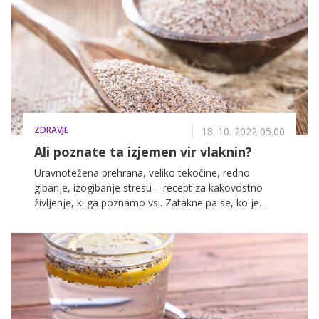
in prigrizkom.
ZDRAVJE
18. 10. 2022 05.00
Ali poznate ta izjemen vir vlaknin?
Uravnotežena prehrana, veliko tekočine, redno
gibanje, izogibanje stresu – recept za kakovostno
življenje, ki ga poznamo vsi. Zatakne pa se, ko je
treba teorijo prenesti v prakso. Posledično je naša
prehrana pogosto precej enolična, da smo
dehidrirane, nas nemalokrat spomni šele glavobol,
naše edino gibanje pa je hitenje z enega na drugi
opravek. Utopično je pričakovati, da lahko tak
življenjski slog povsem spremenimo, dobro pa je
vedeti, kako si lahko pomagamo do boljšega počutja.