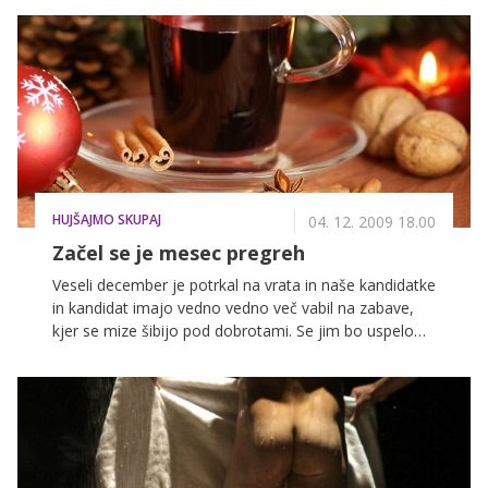
prihodnje leto vaše najboljše do zdaj.
HUJŠAJMO SKUPAJ
04. 12. 2009 18.00
Začel se je mesec pregreh
Veseli december je potrkal na vrata in naše kandidatke
in kandidat imajo vedno vedno več vabil na zabave,
kjer se mize šibijo pod dobrotami. Se jim bo uspelo
držati diete? Kdo je v preteklem tednu najbolj grešil in
kdo je nabolj pridno treniral?