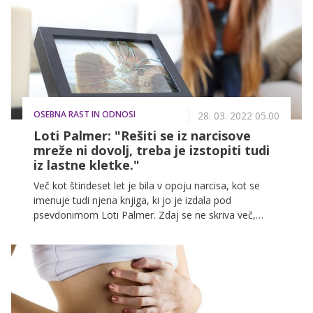
očesa, negujemo suho kožo in odstranimo neprijeten
vonj stopal.
OSEBNA RAST IN ODNOSI
28. 03. 2022 05.00
Loti Palmer: "Rešiti se iz narcisove
mreže ni dovolj, treba je izstopiti tudi
iz lastne kletke."
Več kot štirideset let je bila v opoju narcisa, kot se
imenuje tudi njena knjiga, ki jo je izdala pod
psevdonimom Loti Palmer. Zdaj se ne skriva več,
njeno ime je Aleksandra Kocmut in o svoji izkušnji
govori na glas, zase in za vse, ki so se znašli v odnosu
z osebo, ki ima narcistično osebnostno motnjo
(NOM).