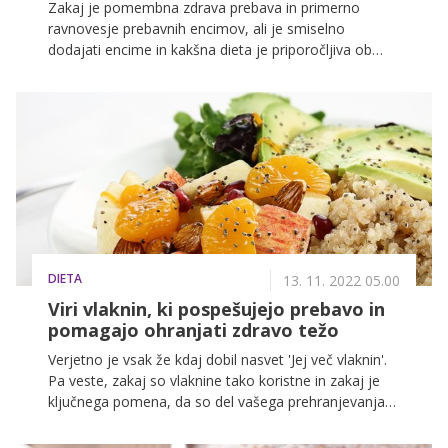
Zakaj je pomembna zdrava prebava in primerno
ravnovesje prebavnih encimov, ali je smiselno
dodajati encime in kakšna dieta je priporočljiva ob
prebavnih težavah? Pojasnjuje klinični dietetik in
športni nutricionist Luka Roter, mag. dietet., CISSN.
DIETA
13. 11. 2022 05.00
Viri vlaknin, ki pospešujejo prebavo in
pomagajo ohranjati zdravo težo
Verjetno je vsak že kdaj dobil nasvet 'Jej več vlaknin'.
Pa veste, zakaj so vlaknine tako koristne in zakaj je
ključnega pomena, da so del vašega prehranjevanja?
Razkrivamo, koliko prehranskih vlaknin potrebujete,
katera živila jih vsebujejo ter kako jih dodati obrokom