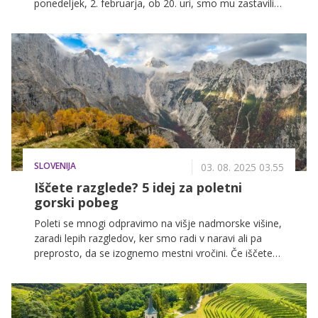
ponedeljek, 2. februarja, ob 20. uri, smo mu zastavili
nekaj vprašanj, da se našim bralkam in bralcem
pobliže predstavi. V intervjuju se je predstavil kot
samozavesten mladenič, ki natančno ve, kaj si želi, in
ga na poti do ciljev nič ne ustavi.
SLOVENIJA
03. 08. 2025 03.55
Iščete razglede? 5 idej za poletni
gorski pobeg
Poleti se mnogi odpravimo na višje nadmorske višine,
zaradi lepih razgledov, ker smo radi v naravi ali pa
preprosto, da se izognemo mestni vročini. Če iščete
ideje za enodnevne pohode ali izlete z razgledi, ki
jemljejo dih, imamo za vas pet predlogov, kam se
lahko odpravite.