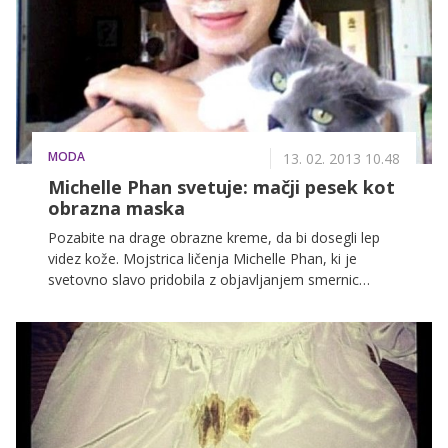
res ni niti malo podobno obredu, ki smo ga vajeni.
Zgodi se lahko celo, da bo vse skupaj videti precej
zmedeno, strašno, ogabno ali kar vse troje skupaj. A
med zgražanjem nad nekaterimi najbolj nenavadnimi
poročnimi tradicijami po svetu mislite na to, da so za
te ljudi morda tudi naše navade vse prej kot običajne.
MODA
13. 02. 2013 10.48
Michelle Phan svetuje: mačji pesek kot
obrazna maska
Pozabite na drage obrazne kreme, da bi dosegli lep
videz kože. Mojstrica ličenja Michelle Phan, ki je
svetovno slavo pridobila z objavljanjem smernic
ličenja na spletnem portalu YouTube, trdi, da si lahko
z mačjim peskom napravite odlično masko za obraz,
s katero boste zožali pore, preprečili nastanek aken in
kožo naredili neverjetno mehko. Bi poskusili?