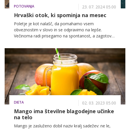
POTOVANJA
23. 07. 2024 05.00
Hrvaški otok, ki spominja na mesec
Poletje je kot nalašč, da pomahamo vsem
obveznostim v slovo in se odpravimo na lepše.
Večinoma radi prisegamo na spontanost, a zagotovo
bomo našli užitek tudi v načrtovanju dopusta. Tokrat
predstavljamo otok Pag, ki je sicer vsem dobro
poznan po divjih zabavah na Zrčah, a to je le ena plat
tega čudovitega otoka, ki skriva še mnogo drugega.
Več o tem pa v nadaljevanju.
DIETA
02. 03. 2023 05.00
Mango ima številne blagodejne učinke
na telo
Mango je zasluženo dobil naziv kralj sadežev: ne le,