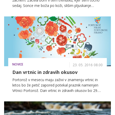
začnem. Začela bom v tem trenutku, kjer sem točno
sedaj. Sonce me boža po koži, slišim pljuskanje
morske vode ob skale. Uživam v trenutku. Vendar pa
mnogokrat v življenju nisem znala ceniti trenutka, niti
sama sebe. Vem, da je pot po kateri hodi vsak izmed
nas pomembna, vendar pa mislim, da je še bolj
pomembno to, kaj na tej poti ustvarimo sami iz sebe.
Ustvarjamo se namreč sami ...
NOVICE
23. 05. 2016 08.00
Dan vrtnic in zdravih okusov
Portorož v mesecu maju zaživi v znamenju vrtnic in
letos bo že petič zapored potekal praznik namenjen
Vrtnici Portorož. Dan vrtnic in zdravih okusov bo 29.
maja predstavil glavne portoroške adute: kulinariko in
zdravo življenje.