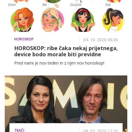
Budi in jezeru.
HOROSKOP
04. 10. 2020 06.00
HOROSKOP: ribe čaka nekaj prijetnega,
device bodo morale biti previdne
Pred nami je nov teden in z njim nov horoskop!
TRAČI
08. 02. 2020 12.10