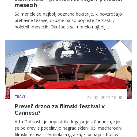
mesecih
Salmonele so najbolj poznane bakterije, ki povzročajo
prebavne težave, okužbe pa so pogostejše zlasti v
poletnih mesecih. Okužbe s salmonelo najbolj
pogosto prizadenejo majhne otroke, zato je potrebna
previdnost predvsem pri pripravi hrane, opozarjajo na
Univerzitetnem kliničnem centru (UKC) Ljubljana.
TRAČI
27. 05. 2012 18.48
Preveč drzno za filmski festival v
Cannesu?
Arta Dobroshi je popestrila dogajanje v Cannesu, kjer
se bo drevi s podelitvijo nagrad sklenil 65. mednarodni
filmski festival. Temnolasa igralka, ki prihaja s Kosova,