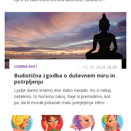
uravnotežena prehrana, dovolj spanca ter, verjele ali,
tedenska druženja s prijateljicami. Gre namreč za
odličen način sproščanja stresa, zato nikar ne
oklevajte in hitro pokličite prijateljico!
OSEBNA RAST
15. 10. 2020 08.08
Budistična zgodba o duševnem miru in
potrpljenju
Ljudje danes imamo eno slabo navado. Ko si nekaj
zaželimo, to hočemo takoj. Raje si premislimo, kot
pa, da bi morali pokazati malo potrpljenja. Hitro
postanemo nestrpni, preveva nas občutek tesnobe in
zaradi tega se pogosto zgodi, da zanemarimo tisto,
kar je morda najpomembnejše. Zakaj je včasih v
življenju treba imeti potrpljenje, prikazuje zgodba o