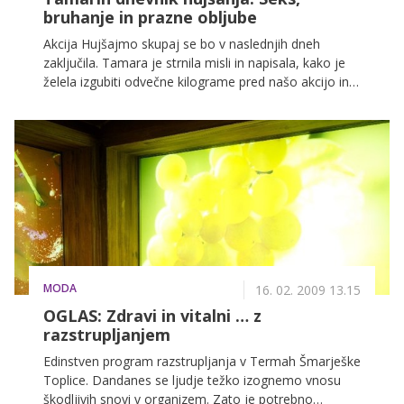
bruhanje in prazne obljube
Akcija Hujšajmo skupaj se bo v naslednjih dneh
zaključila. Tamara je strnila misli in napisala, kako je
želela izgubiti odvečne kilograme pred našo akcijo in
seveda kako ji je to uspelo z nami.
MODA
16. 02. 2009 13.15
OGLAS: Zdravi in vitalni … z
razstrupljanjem
Edinstven program razstrupljanja v Termah Šmarješke
Toplice. Dandanes se ljudje težko izognemo vnosu
škodljivih snovi v organizem. Zato je potrebno