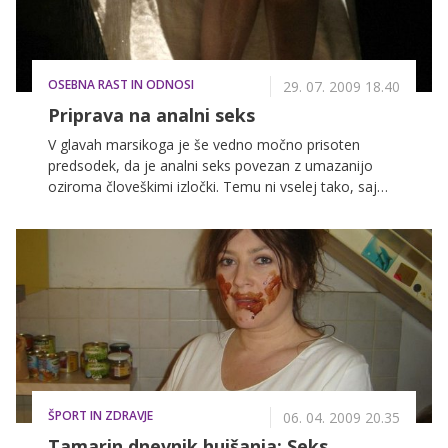
OSEBNA RAST IN ODNOSI
29. 07. 2009 18.40
Priprava na analni seks
V glavah marsikoga je še vedno močno prisoten
predsodek, da je analni seks povezan z umazanijo
oziroma človeškimi izločki. Temu ni vselej tako, saj
obstaja prav poseben način umivanja analne odprtine,
ki ji strokovno pravimo klistir.
ŠPORT IN ZDRAVJE
06. 04. 2009 20.35
Tamarin dnevnik hujšanja: Seks,