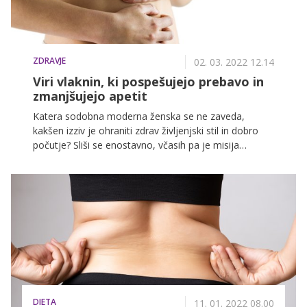
ZDRAVJE
02. 03. 2022 12.14
Viri vlaknin, ki pospešujejo prebavo in
zmanjšujejo apetit
Katera sodobna moderna ženska se ne zaveda,
kakšen izziv je ohraniti zdrav življenjski stil in dobro
počutje? Sliši se enostavno, včasih pa je misija
nemogoče. Hitro in stresno življenje, poln službeni in
zasebni urnik nas vodijo v stanje stalne utrujenosti in
pomanjkanja časa. Kmalu se pojavijo še problemi s
počasno prebavo, zaprtostjo in zbeganostjo. Kaj
storiti?
DIETA
11. 01. 2022 08.00