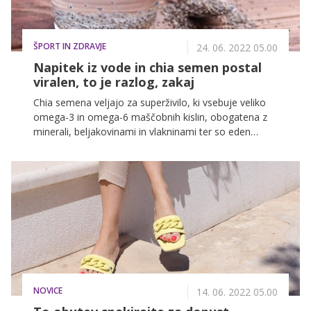
ŠPORT IN ZDRAVJE
24. 06. 2022 05.00
Napitek iz vode in chia semen postal
viralen, to je razlog, zakaj
Chia semena veljajo za superživilo, ki vsebuje veliko
omega-3 in omega-6 maščobnih kislin, obogatena z
minerali, beljakovinami in vlakninami ter so eden
najboljših virov antioksidantov. Če ste jih do sedaj
uživali v kombinaciji z živili, kot sta jogurt ali
mandljevo mleko, si jih boste morda od sedaj naprej
večkrat privoščili tudi v obliki chia vode.
NOVICE
14. 06. 2022 05.00