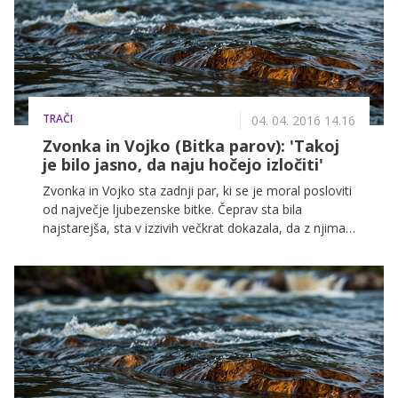
TRAČI
04. 04. 2016 14.16
Zvonka in Vojko (Bitka parov): 'Takoj
je bilo jasno, da naju hočejo izločiti'
Zvonka in Vojko sta zadnji par, ki se je moral posloviti
od največje ljubezenske bitke. Čeprav sta bila
najstarejša, sta v izzivih večkrat dokazala, da z njima
ni šale, Zvonko pa so ostali pari označili za veliko
lisico. Sama pravi, da to ne drži, da je kvečjemu
levinja, ki se že vse življenje pošteno bori. Z njima
smo poklepetali o tem, kakšni občutki ju prevevajo po
odhodu iz šova in kakšni so njuni načrti za prihodnost.