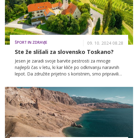
ŠPORT IN ZDRAVJE
09. 10. 2024 08.28
Ste že slišali za slovensko Toskano?
Jesen je zaradi svoje barvite pestrosti za mnoge
najlepši čas v letu, ki kar kliče po odkrivanju naravnih
lepot. Da združite prijetno s koristnim, smo pripravili
jagodni izbor petih zanimivih slovenskih pohodniških
poti, na katerih lahko uživate v prekrasnih razgledih in
ob tem naredite še nekaj koristnega za svoje telo.