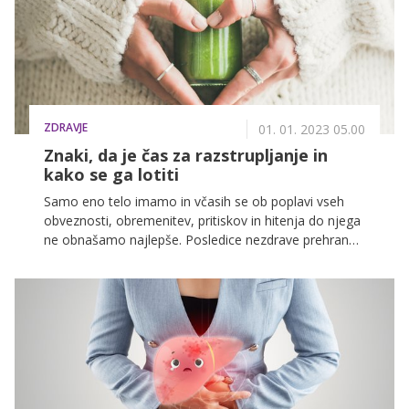
proizvajajo beljakovine. V prvih tednih leta lahko na
vsakem koraku zasledimo oglase za različne pripravke
za razstrupljanje jeter, različna prehranska dopolnila,
na spletu pa je prava poplava raznoraznih diet in
'čudežnih' naravnih pripravkov za detoks jeter.
ZDRAVJE
01. 01. 2023 05.00
Znaki, da je čas za razstrupljanje in
kako se ga lotiti
Samo eno telo imamo in včasih se ob poplavi vseh
obveznosti, obremenitev, pritiskov in hitenja do njega
ne obnašamo najlepše. Posledice nezdrave prehrane,
onesnaževalcev iz okolja, nezadostnega spanca,
stresnih in napetih situacij in negativnosti se sčasoma
naberejo in nas iztirijo. Navedeno seveda škoduje -
ravnovesje se poruši, telo ni zmožno več samo
izločati toksinov, strupi se kopičijo, škodujejo in
puščajo posledice. A lahko si pomagamo in se znova
postavimo na noge. Kako se lahko razstrupite na
naraven način, razkriva naturopatinja Erika Brajnik.