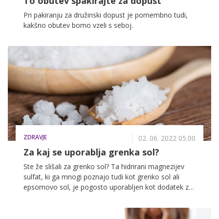
To obutev spakirajte za dopust
Pri pakiranju za družinski dopust je pomembno tudi,
kakšno obutev bomo vzeli s seboj.
ZDRAVJE
02. 06. 2022 05.00
Za kaj se uporablja grenka sol?
Ste že slišali za grenko sol? Ta hidrirani magnezijev
sulfat, ki ga mnogi poznajo tudi kot grenko sol ali
epsomovo sol, je pogosto uporabljen kot dodatek za
kopanje, za zmanjšanje stresa, mehčanje kože ali
lajšanje bolečin. Z uporabo grenke soli se lahko
borimo proti aknam, zdravimo bradavice in kurja