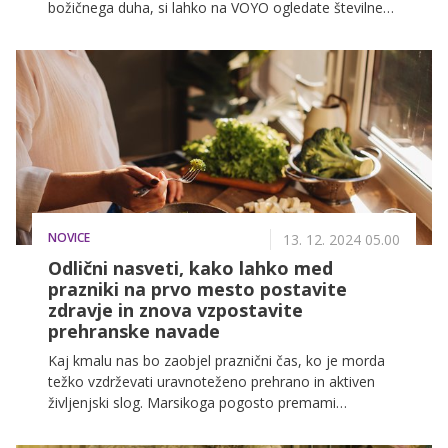
božičnega duha, si lahko na VOYO ogledate številne
božične filme. Če pa to ni za vas, imamo tudi trilerje,
kriminalke, dokumentarce, komedije ... V ponedeljek
prihaja triler Koda 7500, v katerem igra Joseph
Gordon-Levitt, nasmejali se bomo ob humoristični
nanizanki Sarajevska krčma, ljubitelji zgodovinskih
serij pa se bodo razveselili tretje sezone serije Sisi.
Boste z nami?
NOVICE
13. 12. 2024 05.00
Odlični nasveti, kako lahko med
prazniki na prvo mesto postavite
zdravje in znova vzpostavite
prehranske navade
Kaj kmalu nas bo zaobjel praznični čas, ko je morda
težko vzdrževati uravnoteženo prehrano in aktiven
življenjski slog. Marsikoga pogosto premami
priročnost in ga zamika, da si v tem času privošči
malo preveč prazničnih priboljškov in bogatih