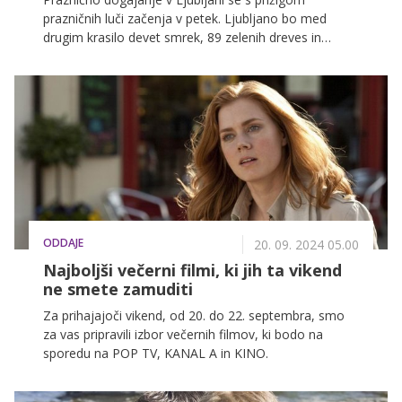
prazničnih luči začenja v petek. Ljubljano bo med
drugim krasilo devet smrek, 89 zelenih dreves in
jaslice iz slame, na več prizoriščih pa se bodo odvijali
koncerti različnih glasbenih zvrsti. Tudi letos bo nebo
nad prestolnico na silvestrovo razsvetlil ognjemet,
napovedujejo na Mestni občini Ljubljana.
ODDAJE
20. 09. 2024 05.00
Najboljši večerni filmi, ki jih ta vikend
ne smete zamuditi
Za prihajajoči vikend, od 20. do 22. septembra, smo
za vas pripravili izbor večernih filmov, ki bodo na
sporedu na POP TV, KANAL A in KINO.