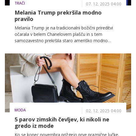
TRAČI
07. 12. 2025 04.00
Melania Trump prekršila modno
pravilo
Melania Trump je na tradicionalni božični prireditvi
očarala v belem Chanelovem plašču in s tem
samozavestno prekršila staro ameriško modno
pravilo o nošenju bele barve po zahvalnem dnevu.
MODA
02. 12. 2025 04.00
5 parov zimskih čevljev, ki nikoli ne
gredo iz mode
Ko se konec novembra prižgejo prve praznične lučke,