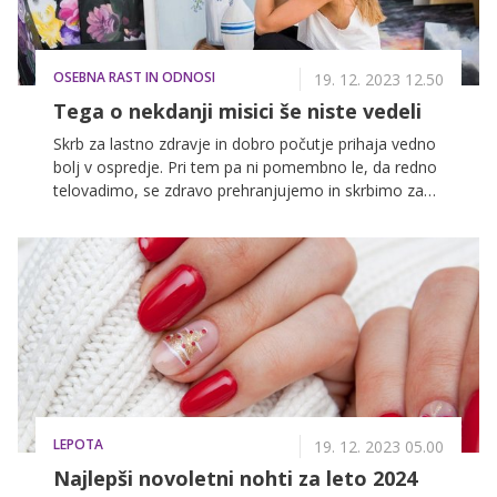
OSEBNA RAST IN ODNOSI
19. 12. 2023 12.50
Tega o nekdanji misici še niste vedeli
Skrb za lastno zdravje in dobro počutje prihaja vedno
bolj v ospredje. Pri tem pa ni pomembno le, da redno
telovadimo, se zdravo prehranjujemo in skrbimo za
svoj zunanji videz, ampak da se znamo v tem
stresnem tempu življenja tudi umiriti, si vzeti čas zase
in za stvari, ki nas osrečujejo, razviti pozitivno
samopodobo in najti harmonijo v vsem, kar
počnemo. Med tiste, ki zase, za svoje zdravje in
dobro počutje skrbijo vsak dan v vseh pogledih,
zagotovo sodi tudi Nives Orešnik, ki nam je zaupala, v
čem je skrivnost njene življenjske harmonije.
LEPOTA
19. 12. 2023 05.00
Najlepši novoletni nohti za leto 2024