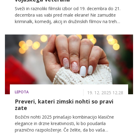
Sveži in raznoliki filmski izbor od 19. decembra do 21.
decembra vas vabi pred male ekrane! Ne zamudite
kriminalk, komedij, akcij in družinskih filmov na treh
najbolj priljubljenih slovenskih televizijskih postajah:
POP TV, Kanal A in KINO
LEPOTA
19. 12. 2025 12.28
Preveri, kateri zimski nohti so pravi
zate
Božični nohti 2025 prinašajo kombinacijo klasične
elegance in drzne kreativnosti, ki bo poudarila
praznično razpoloženje. Če želite, da bo vaša
manikura zasijala ob božičnem večeru z družino in