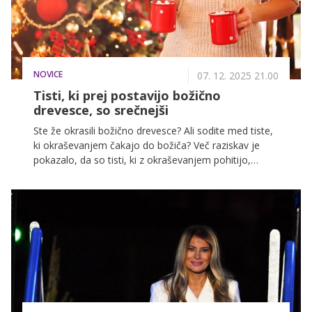
NOVICE
07. 12. 2025 21.00
Tisti, ki prej postavijo božično
drevesce, so srečnejši
Ste že okrasili božično drevesce? Ali sodite med tiste,
ki okraševanjem čakajo do božiča? Več raziskav je
pokazalo, da so tisti, ki z okraševanjem pohitijo,
srečnejši!