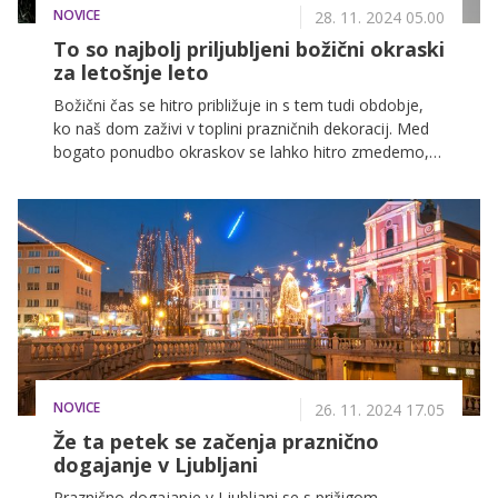
NOVICE
28. 11. 2024 05.00
To so najbolj priljubljeni božični okraski
za letošnje leto
Božični čas se hitro približuje in s tem tudi obdobje,
ko naš dom zaživi v toplini prazničnih dekoracij. Med
bogato ponudbo okraskov se lahko hitro zmedemo,
da pa bi se temu letos izognili, smo v tem članku
združili nekaj uporabnih nasvetov, ki vam bodo
pomagali izbrati prave okraske ter ustvariti čudovito
praznično vzdušje v vašem domu.
NOVICE
26. 11. 2024 17.05
Že ta petek se začenja praznično
dogajanje v Ljubljani
Praznično dogajanje v Ljubljani se s prižigom