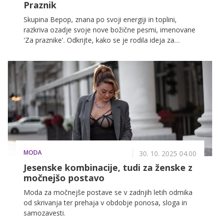
Praznik
Skupina Bepop, znana po svoji energiji in toplini,
razkriva ozadje svoje nove božične pesmi, imenovane
'Za praznike'. Odkrijte, kako se je rodila ideja za
pesem, zakaj je bilo vredno počakati eno leto in kako
so dekleta s pomočjo hčerk posnele čudovit
videospot. Spregovorile so tudi o hvaležnosti in o tem,
kakšne želje imajo za praznični čas.
MODA
30. 10. 2025 04.00
Jesenske kombinacije, tudi za ženske z
močnejšo postavo
Moda za močnejše postave se v zadnjih letih odmika
od skrivanja ter prehaja v obdobje ponosa, sloga in
samozavesti.