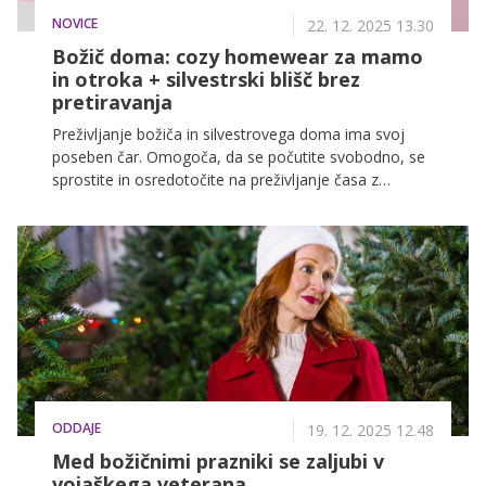
NOVICE
22. 12. 2025 13.30
Božič doma: cozy homewear za mamo
in otroka + silvestrski blišč brez
pretiravanja
Preživljanje božiča in silvestrovega doma ima svoj
poseben čar. Omogoča, da se počutite svobodno, se
sprostite in osredotočite na preživljanje časa z
najbližjimi. Udobje je beseda, ki je neločljivo povezana
z domom – tudi takrat, ko čakate na prihod Božička
ali odštevate zadnje sekunde starega leta. Če boste
letos ta poseben praznični čas preživeli doma,
poskrbite za udobje. Izberite ustrezna oblačila za
mamo in otroka, ki so udobna, a še vedno primerna
za praznične dogodke. Odkrijte, kaj vse vas čaka v
trgovinah Pepco!
ODDAJE
19. 12. 2025 12.48
Med božičnimi prazniki se zaljubi v
vojaškega veterana