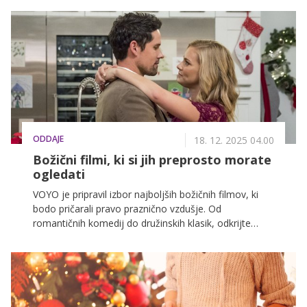
prijatelji, v nadaljevanju predstavljamo trende, ki jih ne
smete spregledati. Za vas pa smo pripravili tudi kviz, ki
razkriva, kateri trend je prava izbira za vas!
ODDAJE
18. 12. 2025 04.00
Božični filmi, ki si jih preprosto morate
ogledati
VOYO je pripravil izbor najboljših božičnih filmov, ki
bodo pričarali pravo praznično vzdušje. Od
romantičnih komedij do družinskih klasik, odkrijte
popolne zgodbe za tople zimske večere.