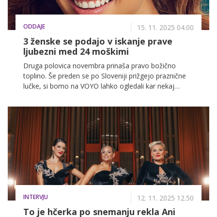
ODDAJE
15. 11. 2025 04.00
3 ženske se podajo v iskanje prave
ljubezni med 24 moškimi
Druga polovica novembra prinaša pravo božično
toplino. Še preden se po Sloveniji prižgejo praznične
lučke, si bomo na VOYO lahko ogledali kar nekaj
božičnih filmov. To pa še zdaleč ni edina novost, ki
prihaja na VOYO!
INTERVJU
12. 11. 2025 12.50
To je hčerka po snemanju rekla Ani