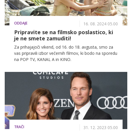
ODDAJE
16. 08. 2024 05.00
Pripravite se na filmsko poslastico, ki
je ne smete zamuditi!
Za prihajajoči vikend, od 16. do 18. avgusta, smo za
vas pripravili izbor večernih filmov, ki bodo na sporedu
na POP TV, KANAL A in KINO.
TRAČI
31. 12. 2023 05.00