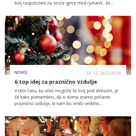
bolj razpoloženi za 'vroče igrice med rjuhami', še
posebej to velja za silvestrovo.
NOVICE
24. 12. 2023 05.00
6 top idej za praznično vzdušje
V tem času, ko smo mogoče še bolj pod stresom, je
še kako pomembno, da si doma znamo pričarati
praznično vzdušje, ki nam bo vrnilo vedrino,
optimizem in upanje, sočasno pa prebudilo najlepše
spomine na otroško veselje. Zakaj si ne bi letos
pričarali čudovitih trenutkov v zavetju lastnega doma
in poskrbeli za ustvarjanje novih, mogoče še lepših
trenutkov, ki jih zagotovo ne boste nikoli pozabili.