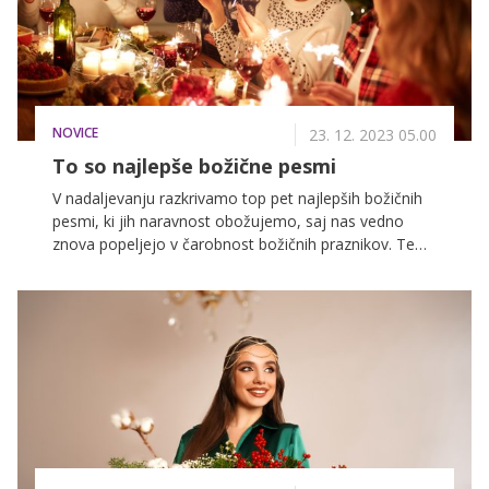
NOVICE
23. 12. 2023 05.00
To so najlepše božične pesmi
V nadaljevanju razkrivamo top pet najlepših božičnih
pesmi, ki jih naravnost obožujemo, saj nas vedno
znova popeljejo v čarobnost božičnih praznikov. Te
pesmi so postale prava božična klasika, slišimo pa jih
lahko na radijskih postajah, prazničnih prireditvah in
doma, ko se z družino in prijatelji zberemo okoli
božičnega drevesa. Ne glede na to, katero pesem
imate najraje, bo glasba zagotovo pričarala praznično
vzdušje in vam polepšala božične dni.