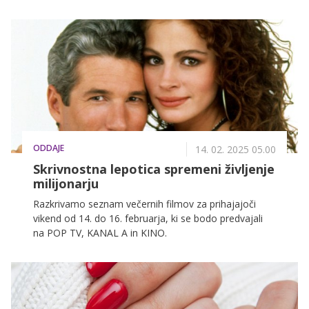
ODDAJE
14. 02. 2025 05.00
Skrivnostna lepotica spremeni življenje
milijonarju
Razkrivamo seznam večernih filmov za prihajajoči
vikend od 14. do 16. februarja, ki se bodo predvajali
na POP TV, KANAL A in KINO.