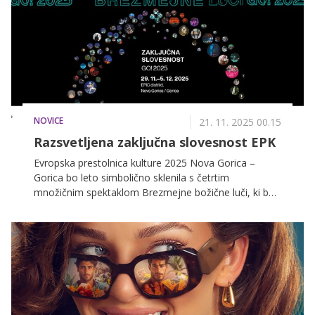
izbranimi darili za Miklavža pričarate praznično
vzdušje.
NOVICE
21. 11. 2025 00.15
Razsvetljena zaključna slovesnost EPK
Evropska prestolnica kulture 2025 Nova Gorica –
Gorica bo leto simbolično sklenila s četrtim
množičnim spektaklom Brezmejne božične luči, ki bo
tokrat zasijal v duhu skupnega evropskega
sodelovanja. Zaključna slovesnost bo potekala v
soorganizaciji s sedanjimi in prihodnjimi evropskimi
prestolnicami kulture – iz Finske, Nemčije, Slovaške in
našega čezmejnega območja med Slovenijo in Italijo.