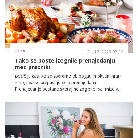
DIETA
21. 12. 2023 05.00
Tako se boste izognile prenajedanju
med prazniki
Božič je čas, ko se zberemo ob bogati in okusni hrani,
mnogi pa se prepustijo celo prenajedanju.
Prenajedanje postane skoraj neizogibno, saj mize v
tem času kar pokajo od slastnih jedi, ki kar kličejo po
degustaciji. Kljub temu pa je treba paziti, da uživamo v
hrani z užitkom, ne da bi pretiravali. Ne pozabite, da je
zmernost ključna tudi med prazniki!