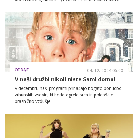
lahko vaše nohte spremenite v pravi praznični
dodatek, ki bo dopolnil vsak videz. V nadaljevanju vam
razkrivamo nekaj super idej za praznične manikure.
ODDAJE
04. 12. 2024 05.00
V naši družbi nikoli niste Sami doma!
V decembru naši programi prinašajo bogato ponudbo
vrhunskih vsebin, ki bodo ogrele srca in polepšale
praznično vzdušje.