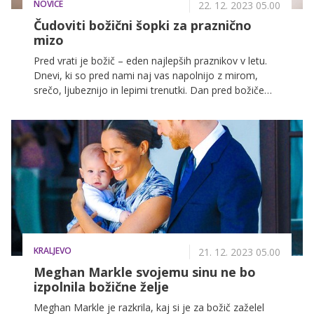
NOVICE
22. 12. 2023 05.00
Čudoviti božični šopki za praznično
mizo
Pred vrati je božič – eden najlepših praznikov v letu.
Dnevi, ki so pred nami naj vas napolnijo z mirom,
srečo, ljubeznijo in lepimi trenutki. Dan pred božičem
je zadnja adventna nedelja, na katero boste prižgali
zadnjo svečko na adventnem venčku.
KRALJEVO
21. 12. 2023 05.00
Meghan Markle svojemu sinu ne bo
izpolnila božične želje
Meghan Markle je razkrila, kaj si je za božič zaželel