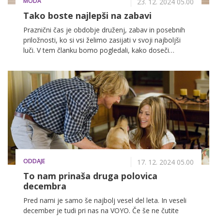
MODA
23. 12. 2024 05.00
Tako boste najlepši na zabavi
Praznični čas je obdobje druženj, zabav in posebnih
priložnosti, ko si vsi želimo zasijati v svoji najboljši
luči. V tem članku bomo pogledali, kako doseči
brezskrben in eleganten prazničen izgled, da boste
izstopali in se počutili odlično.
ODDAJE
17. 12. 2024 05.00
To nam prinaša druga polovica
decembra
Pred nami je samo še najbolj vesel del leta. In veseli
december je tudi pri nas na VOYO. Če še ne čutite