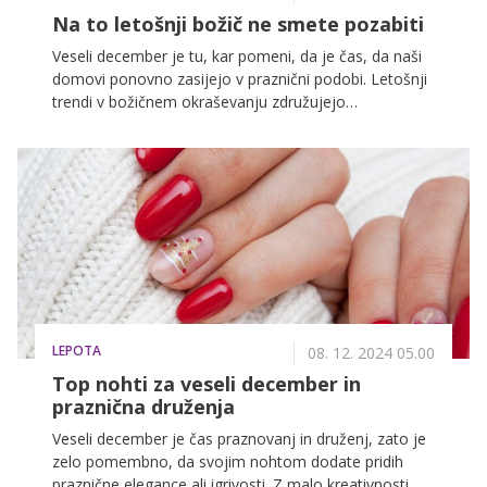
Na to letošnji božič ne smete pozabiti
Veseli december je tu, kar pomeni, da je čas, da naši
domovi ponovno zasijejo v praznični podobi. Letošnji
trendi v božičnem okraševanju združujejo
tradicionalne elemente, naravne materiale in
minimalistični slog. Poleg klasičnih božičnih dreves in
okraskov igrajo pomembno vlogo tudi detajli, kot so
dišeče sveče, mehke tkanine in elegantni poudarki v
klasičnih prazničnih barvah.
LEPOTA
08. 12. 2024 05.00
Top nohti za veseli december in
praznična druženja
Veseli december je čas praznovanj in druženj, zato je
zelo pomembno, da svojim nohtom dodate pridih
praznične elegance ali igrivosti. Z malo kreativnosti