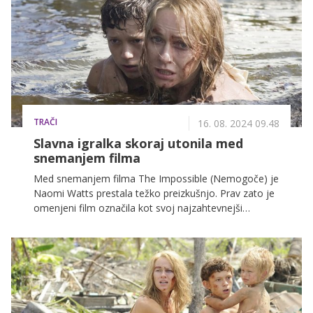
TRAČI
16. 08. 2024 09.48
Slavna igralka skoraj utonila med
snemanjem filma
Med snemanjem filma The Impossible (Nemogoče) je
Naomi Watts prestala težko preizkušnjo. Prav zato je
omenjeni film označila kot svoj najzahtevnejši
projekt, saj je bilo snemanje tako fizično kot psihično
izredno naporno.