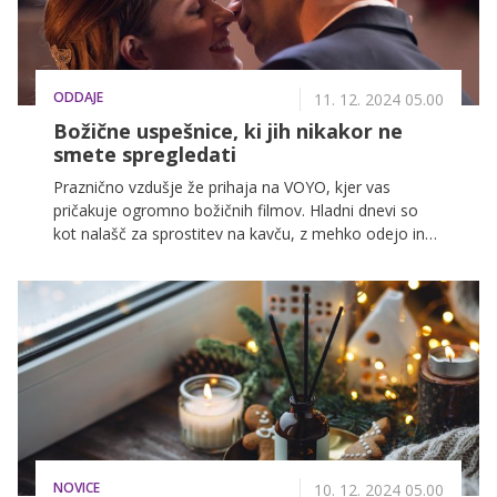
ODDAJE
11. 12. 2024 05.00
Božične uspešnice, ki jih nikakor ne
smete spregledati
Praznično vzdušje že prihaja na VOYO, kjer vas
pričakuje ogromno božičnih filmov. Hladni dnevi so
kot nalašč za sprostitev na kavču, z mehko odejo in
skodelico toplega kakava. Na VOYO vas čakajo
čarobne božične zgodbe, ki nas opominjajo na
pomen družine in skupnosti. Od klasičnih božičnih
komedij do ganljivih dram – vsakdo bo našel nekaj
zase. Za vas smo pripravili seznam vseh filmov, ki jih
letos ne smete spregledati.
NOVICE
10. 12. 2024 05.00