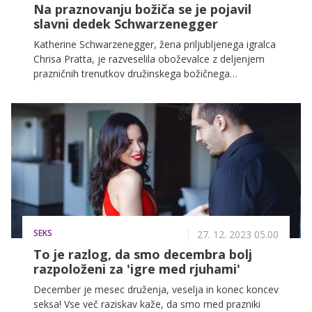
Na praznovanju božiča se je pojavil
slavni dedek Schwarzenegger
Katherine Schwarzenegger, žena priljubljenega igralca
Chrisa Pratta, je razveselila oboževalce z deljenjem
prazničnih trenutkov družinskega božičnega
praznovanja na svojem Instagram profilu. Na
prazničnem dogodku se je pojavil tudi dedek Arnold
Schwarzenegger, ki je poskrbel, da so vsi fantje na
zabavi nosili enake božične puloverje.
SEKS
27. 12. 2023 05.00
To je razlog, da smo decembra bolj
razpoloženi za 'igre med rjuhami'
December je mesec druženja, veselja in konec koncev
seksa! Vse več raziskav kaže, da smo med prazniki