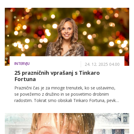
uspešnic, ki bodo razveselile vso družino. Preverite
spored in si pričarajte nepozabne božične večere.
INTERVJU
24. 12. 2025 04.00
25 prazničnih vprašanj s Tinkaro
Fortuna
Praznični čas je za mnoge trenutek, ko se ustavimo,
se povežemo z družino in se posvetimo drobnim
radostim. Tokrat smo obiskali Tinkaro Fortuna, pevko
skupine Bepop, ki nas je prijazno povabila v svoj dom,
da smo z njo poklepetali o praznikih, tradicijah in
družinskih običajih.