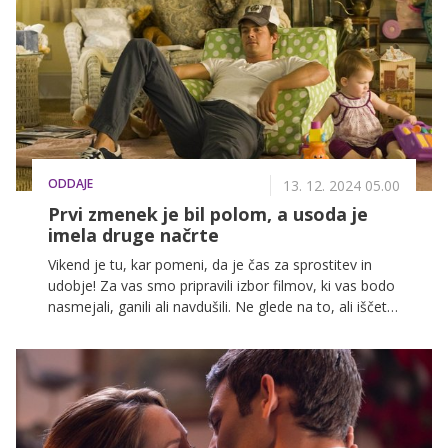
obrokov, zaradi česar se težko doseže ravnovesje, ki
je potrebno za optimalno zdravje.
ODDAJE
13. 12. 2024 05.00
Prvi zmenek je bil polom, a usoda je
imela druge načrte
Vikend je tu, kar pomeni, da je čas za sprostitev in
udobje! Za vas smo pripravili izbor filmov, ki vas bodo
nasmejali, ganili ali navdušili. Ne glede na to, ali iščete
nekaj lahkotnega za sprostitev ali napeto zgodbo, ki
bo držala vašo pozornost od prvega do zadnjega
trenutka, imamo nekaj za vas. Pripravite kokice in si
rezervirajte mesto na kavču – teh filmov ne boste
želeli zamuditi!