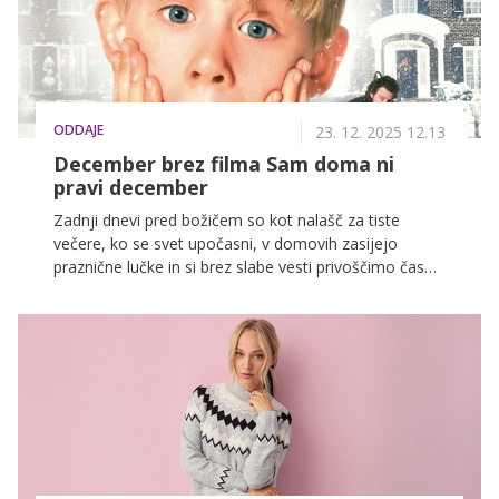
ODDAJE
23. 12. 2025 12.13
December brez filma Sam doma ni
pravi december
Zadnji dnevi pred božičem so kot nalašč za tiste
večere, ko se svet upočasni, v domovih zasijejo
praznične lučke in si brez slabe vesti privoščimo čas
zase. In kaj sodi k takšnemu večeru bolj kot kultni
božični filmi Sam doma, ki že desetletja združujejo
generacije pred televizijskimi zasloni. V prihajajočih
večerih jih boste lahko spremljali na POP TV, ki bo
poskrbel za še bogatejše praznično vzdušje.