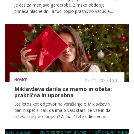
je čas za menjavo garderobe. Zimsko obdobje
prinaša hladne dni, a tudi toplo praznično vzdušje,
sejme, koncerte in večere pod mehko odejo s
skodelico kakava. Da pa bomo te čarobne dni kljub
mrazu kar se da prijetno izkoristili, je ključna prava
obutev.
NOVICE
27. 11. 2025 10.35
Miklavževa darila za mamo in očeta:
praktična in uporabna
Ste letos kot odgovor na vprašanje o Miklavževih
darilih spet slišali, da imajo vaši starši že vse in da
ničesar ne potrebujejo? Ali pa iščete edinstveno
malenkost, ki se popolnoma sklada z zanimanji ali
potrebami vaših staršev? Izvedeli boste, kako z dobro