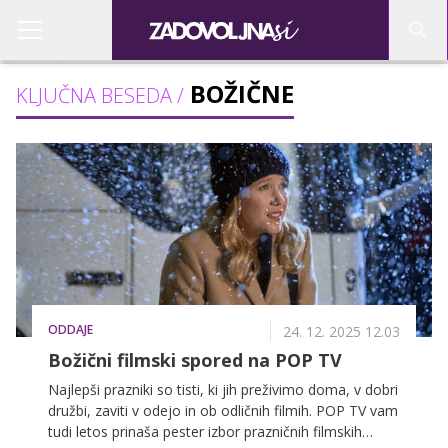
BOŽIČNE
KLJUČNA BESEDA /
ODDAJE
24. 12. 2025 12.03
Božični filmski spored na POP TV
Najlepši prazniki so tisti, ki jih preživimo doma, v dobri
družbi, zaviti v odejo in ob odličnih filmih. POP TV vam
tudi letos prinaša pester izbor prazničnih filmskih