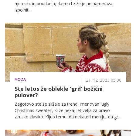
njen sin, in poudarila, da mu te želje ne namerava
izpolniti.
MODA
21. 12. 2023 05.00
Ste letos že oblekle 'grd' božični
pulover?
Zagotovo ste že slišale za trend, imenovan 'ugly
Christmas sweater', ki že nekaj let velja za pravo
zimsko klasiko. Kljub temu, da nekateri menijo, da gre
za puloverje, ki so kičasti in neokusni, pa jih tudi letos
videvamo na vsakem koraku.