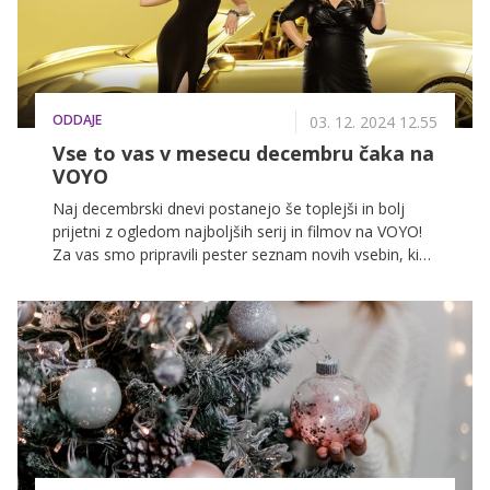
ODDAJE
03. 12. 2024 12.55
Vse to vas v mesecu decembru čaka na
VOYO
Naj decembrski dnevi postanejo še toplejši in bolj
prijetni z ogledom najboljših serij in filmov na VOYO!
Za vas smo pripravili pester seznam novih vsebin, ki
bodo popestrile vaše zimske dni.