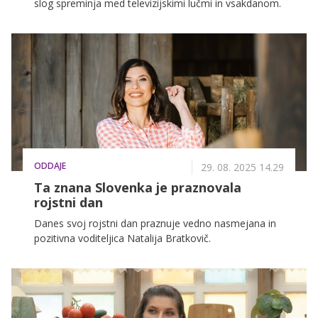
slog spreminja med televizijskimi lučmi in vsakdanom.
ODDAJE
29. 08. 2025 14.29
Ta znana Slovenka je praznovala
rojstni dan
Danes svoj rojstni dan praznuje vedno nasmejana in
pozitivna voditeljica Natalija Bratkovič.