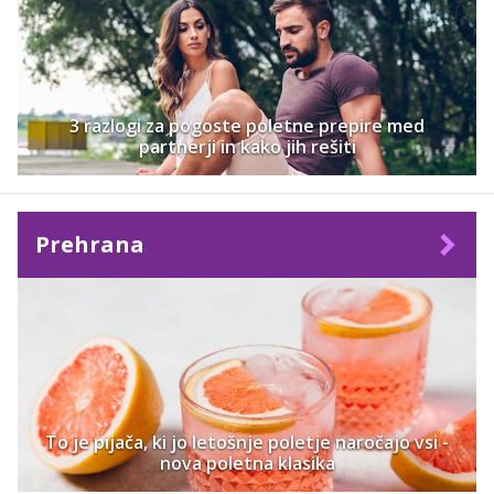
3 razlogi za pogoste poletne prepire med
partnerji in kako jih rešiti
Prehrana
To je pijača, ki jo letošnje poletje naročajo vsi -
nova poletna klasika