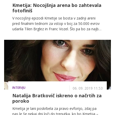
Kmetija: Nocojšnja arena bo zahtevala
fotofiniš
V nocojšnji epizodi Kmetije se bosta v zadnji areni
pred finalnim tednom za vstop v boj za 50.000 evrov
udarila Tilen Brglez in Franc Vozel. Šlo pa bo za najbolj
napet dvoboj v zgodovini Kmetije; kot nam je zaupala
voditeljica Natalija Bratkovič, je šlo za pravi fotofiniš,
ki ga je bilo treba še dodatno pregledati.
INTERVJU
06. 09. 2019 11.53
Natalija Bratkovič iskreno o načrtih za
poroko
Kmetija je lani poskrbela za pravo evforijo, zdaj pa
nas le še nekaj dni loči do trenutka, ko bo Kmetija –