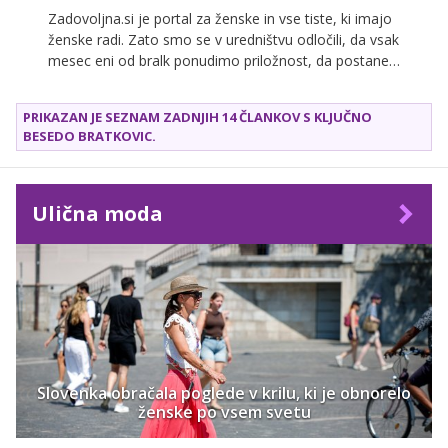
Zadovoljna.si je portal za ženske in vse tiste, ki imajo
ženske radi. Zato smo se v uredništvu odločili, da vsak
mesec eni od bralk ponudimo priložnost, da postane
gostiteljica velike druščine, ki vsak dan pride v goste
na naš portal. Vsako dekle, ki se bo prijavilo, bomo na
PRIKAZAN JE SEZNAM ZADNJIH 14 ČLANKOV S KLJUČNO
kratko predstavili, o zmagovalki pa bodo odločili
BESEDO
BRATKOVIC
.
bralke in bralci.
Ulična moda
Slovenka obračala poglede v krilu, ki je obnorelo
ženske po vsem svetu