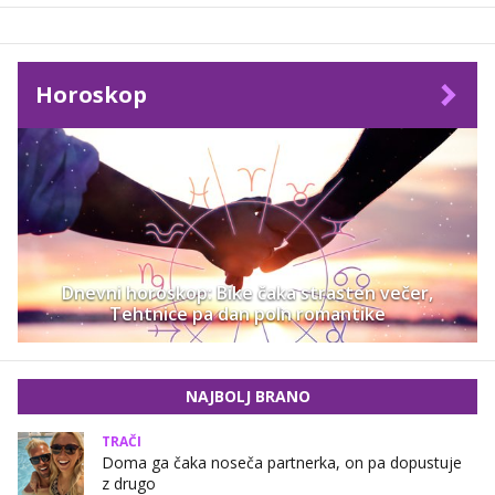
Horoskop
Dnevni horoskop: Bike čaka strasten večer,
Tehtnice pa dan poln romantike
NAJBOLJ BRANO
TRAČI
Doma ga čaka noseča partnerka, on pa dopustuje
z drugo