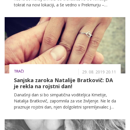
tokrat na novi lokaciji, a še vedno v Prekmurju –
dobila nove stanovalce. Voditeljica Natalija Bratkovič
je za portal Zadovoljna.si ekskluzivno spregovorila o
tem, kaj naj pripravljajo, seveda pa nismo mogli niti
mimo njene zaroke, ki se je pred dnevi zgodila prav na
njen rojstni dan.
TRAČI
29. 08. 2019 20.11
Sanjska zaroka Natalije Bratkovič: DA
je rekla na rojstni dan!
Današnji dan si bo simpatična voditeljica Kmetije,
Natalija Bratkovič, zapomnila za vse življenje. Ne le da
praznuje rojstni dan, njen dolgoletni spremljevalec jo
je presenetil z zaročnim prstanom!