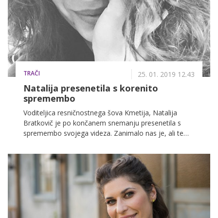
TRAČI
25. 01. 2019 12.43
Natalija presenetila s korenito
spremembo
Voditeljica resničnostnega šova Kmetija, Natalija
Bratkovič je po končanem snemanju presenetila s
spremembo svojega videza. Zanimalo nas je, ali temu
morebiti botruje kakšna sprememba v njenem
življenju.