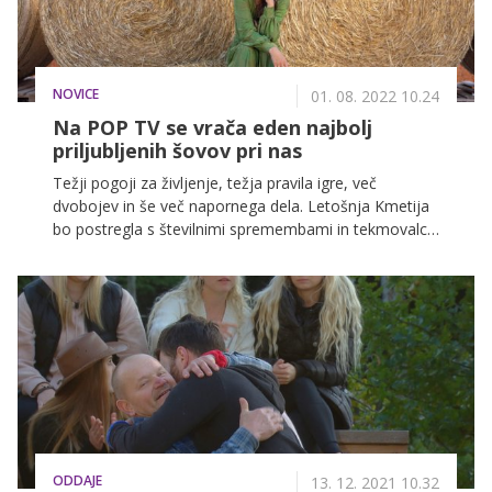
NOVICE
01. 08. 2022 10.24
Na POP TV se vrača eden najbolj
priljubljenih šovov pri nas
Težji pogoji za življenje, težja pravila igre, več
dvobojev in še več napornega dela. Letošnja Kmetija
bo postregla s številnimi spremembami in tekmovalci
bodo izkusili, kako težko je zares živeti na kmetiji in
skrbeti za posestvo brez modernih orodij ter
pripomočkov. Pri tem pa bo pred njimi seveda še en
kup izzivov.
ODDAJE
13. 12. 2021 10.32