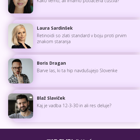
Kako vemo, ali imamo potlačena čustva?
Laura Sardinšek
Retinoidi so zlati standard v boju proti prvim
znakom staranja
Boris Dragan
Barve las, ki ta hip navdušujejo Slovenke
Blaž Slaviček
Kaj je vadba 12-3-30 in ali res deluje?