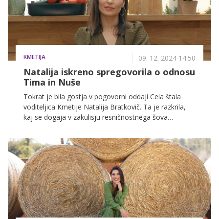
KMETIJA
09. 12. 2024 14.50
Natalija iskreno spregovorila o odnosu
Tima in Nuše
Tokrat je bila gostja v pogovorni oddaji Cela štala
voditeljica Kmetije Natalija Bratkovič. Ta je razkrila,
kaj se dogaja v zakulisju resničnostnega šova
Kmetija, spregovorila pa je tudi o Timovem odnosu
do Nuše.