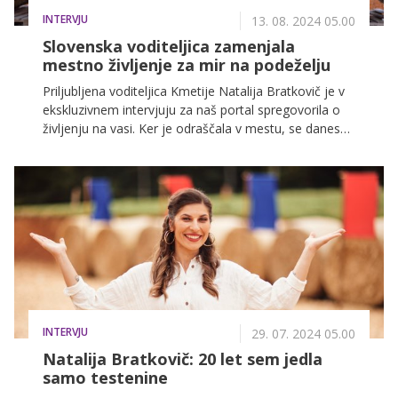
INTERVJU
13. 08. 2024 05.00
Slovenska voditeljica zamenjala
mestno življenje za mir na podeželju
Priljubljena voditeljica Kmetije Natalija Bratkovič je v
ekskluzivnem intervjuju za naš portal spregovorila o
življenju na vasi. Ker je odraščala v mestu, se danes
še posebej zaveda tako prednosti kot tudi izzivov, ki
jih prinaša življenje na podeželju.
INTERVJU
29. 07. 2024 05.00
Natalija Bratkovič: 20 let sem jedla
samo testenine