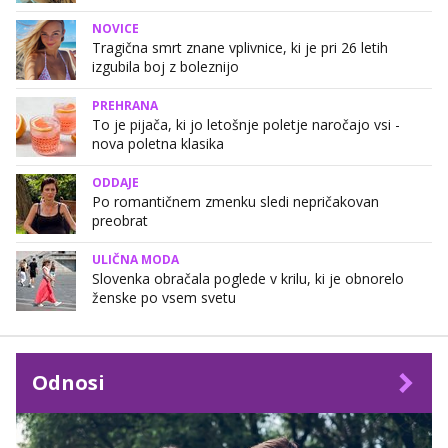
NOVICE
Tragična smrt znane vplivnice, ki je pri 26 letih
izgubila boj z boleznijo
PREHRANA
To je pijača, ki jo letošnje poletje naročajo vsi -
nova poletna klasika
ODDAJE
Po romantičnem zmenku sledi nepričakovan
preobrat
ULIČNA MODA
Slovenka obračala poglede v krilu, ki je obnorelo
ženske po vsem svetu
Odnosi