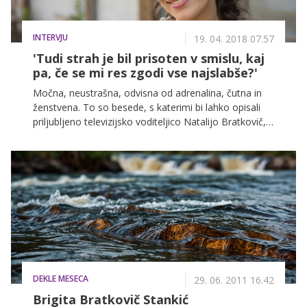
INTERVJU
19. 04. 2018 07.57
'Tudi strah je bil prisoten v smislu, kaj
pa, če se mi res zgodi vse najslabše?'
Močna, neustrašna, odvisna od adrenalina, čutna in
ženstvena. To so besede, s katerimi bi lahko opisali
priljubljeno televizijsko voditeljico Natalijo Bratkovič,
ki se je v letošnji sezoni šova Zvezde plešejo izkazala
tudi na plesnem parketu. Poleg tega, da trenira
kickbox, je Natalija tudi velika ljubiteljica motorjev.
"Živim po principu, da se enkrat živi in da ne želim v
jeseni svojega življenja obžalovati vsega tistega,
česar nisem poskusila," razkriva v svoji zgodbi o tem,
kako je postala motoristka.
DEKLE MESECA
29. 06. 2011 16.42
Brigita Bratkovič Stankić