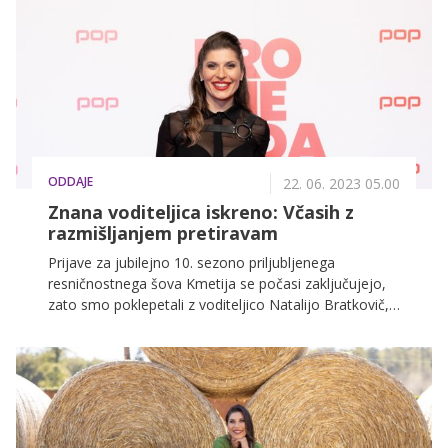
partnerjem Dejanom.
ODDAJE
22. 06. 2023 05.00
Znana voditeljica iskreno: Včasih z
razmišljanjem pretiravam
Prijave za jubilejno 10. sezono priljubljenega
resničnostnega šova Kmetija se počasi zaključujejo,
zato smo poklepetali z voditeljico Natalijo Bratkovič,
ki je razkrila, kako se sama spopada z negotovostmi,
kdaj se počuti najbolj samozavestno, zaupala pa nam
je tudi, zakaj se moraš ravno TI prijaviti v novo
sezono.