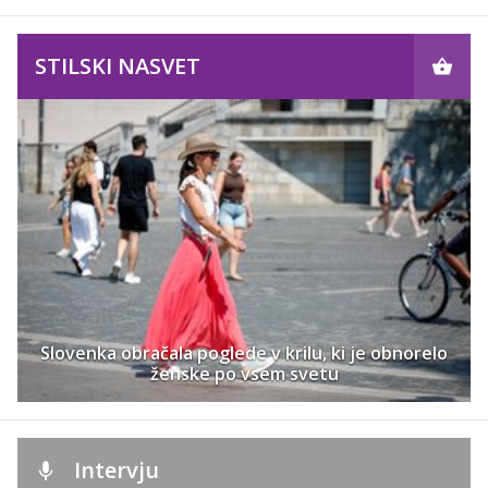
STILSKI NASVET
Slovenka obračala poglede v krilu, ki je obnorelo
ženske po vsem svetu
Intervju