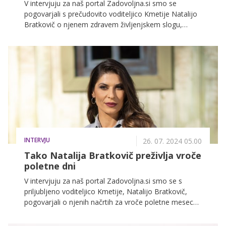
V intervjuju za naš portal Zadovoljna.si smo se
pogovarjali s prečudovito voditeljico Kmetije Natalijo
Bratkovič o njenem zdravem življenjskem slogu,
ohranjanju telesne vzdržljivosti in sprejemanju same
sebe.
INTERVJU
26. 07. 2024 05.00
Tako Natalija Bratkovič preživlja vroče
poletne dni
V intervjuju za naš portal Zadovoljna.si smo se s
priljubljeno voditeljico Kmetije, Natalijo Bratkovič,
pogovarjali o njenih načrtih za vroče poletne mesece.
Natalija nam je zaupala svoje raznolike in zanimive
poletne aktivnosti, ki jih načrtuje s svojim dolgoletnim