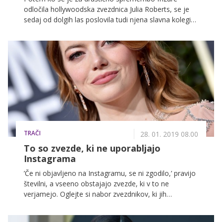
odločila hollywoodska zvezdnica Julia Roberts, se je
sedaj od dolgih las poslovila tudi njena slavna kolegica
Sandra Bullock. In tako kot Julia, je tudi ona izbrala
najbolj vročo frizuro zadnjih let!
TRAČI
28. 01. 2019 08.00
To so zvezde, ki ne uporabljajo
Instagrama
’Če ni objavljeno na Instagramu, se ni zgodilo,’ pravijo
številni, a vseeno obstajajo zvezde, ki v to ne
verjamejo. Oglejte si nabor zvezdnikov, ki jih
poznamo vsi, a so se priljubljenemu družbenemu
omrežju odpovedali ali pa ga niso nikoli imeli.