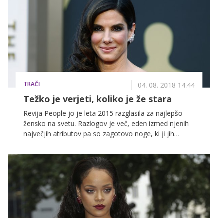
TRAČI
04. 08. 2018 14.44
Težko je verjeti, koliko je že stara
Revija People jo je leta 2015 razglasila za najlepšo
žensko na svetu. Razlogov je več, eden izmed njenih
največjih atributov pa so zagotovo noge, ki ji jih
zavida večina pripadnic ženskega spola. A popolnoma
odveč, saj z malo trdne volje in telovadbe tudi ve
lahko postanete lastnice zapeljivih in izklesanih nog!