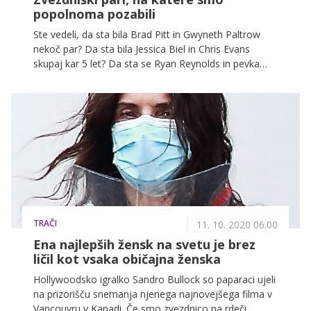
popolnoma pozabili
Ste vedeli, da sta bila Brad Pitt in Gwyneth Paltrow
nekoč par? Da sta bila Jessica Biel in Chris Evans
skupaj kar 5 let? Da sta se Ryan Reynolds in pevka
Alanis Morissette celo zaročila? Ja, v preteklosti smo
bila priča kar nekaj zvezdniškim parom, na katere smo
že povsem pozabili!
TRAČI
11. 10. 2020 06.00
Ena najlepših žensk na svetu je brez
ličil kot vsaka običajna ženska
Hollywoodsko igralko Sandro Bullock so paparaci ujeli
na prizorišču snemanja njenega najnovejšega filma v
Vancouvru v Kanadi. Če smo zvezdnico na rdeči