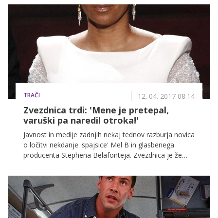
rojstva.
TRAČI
12. 04. 2017 08.14
Zvezdnica trdi: 'Mene je pretepal,
varuški pa naredil otroka!'
Javnost in medije zadnjih nekaj tednov razburja novica
o ločitvi nekdanje 'spajsice' Mel B in glasbenega
producenta Stephena Belafonteja. Zvezdnica je že
vložila zahtevo za ločitev, zahtevala pa tudi prepoved
približevanja njej in njunim otrokom, saj naj bi jo
Belafonte psihično in fizično zlorabljal ter naredil
otroka njuni varuški.