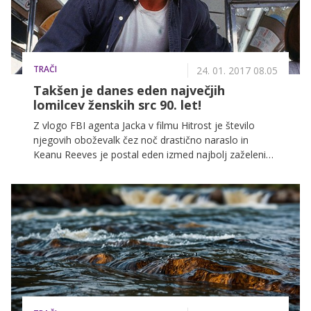
TRAČI
24. 01. 2017 08.05
Takšen je danes eden največjih
lomilcev ženskih src 90. let!
Z vlogo FBI agenta Jacka v filmu Hitrost je število
njegovih oboževalk čez noč drastično naraslo in
Keanu Reeves je postal eden izmed najbolj zaželenih
hollywoodskih zvezdnikov. Kako pa je videti danes, pri
50 letih?