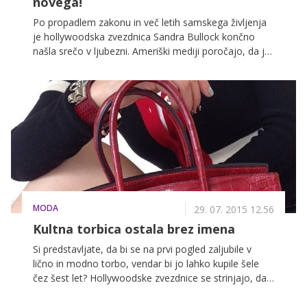
novega!
Po propadlem zakonu in več letih samskega življenja
je hollywoodska zvezdnica Sandra Bullock končno
našla srečo v ljubezni. Ameriški mediji poročajo, da je
igralkin novi moški 49-letni fotograf Bryan Randall, ki ji
ga zagotovo zavidajo ženske po celem svetu. Očka
enega otroka je namreč pravi lepotec!
MODA
29. 07. 2015 12.56
Kultna torbica ostala brez imena
Si predstavljate, da bi se na prvi pogled zaljubile v
lično in modno torbo, vendar bi jo lahko kupile šele
čez šest let? Hollywoodske zvezdnice se strinjajo, da
se za torbo znamke Hermes, model Birkin, splača
počakati in zanjo odšteti vrtoglavo vsoto denarja.