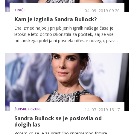
TRAČI
04. 09. 2019 09.20
Kam je izginila Sandra Bullock?
Ena izmed najbolj priljubljenih igralk našega časa je
letošnje leto očitno izkoristila za počitek, saj že vse
od lanskega poletja ni posnela ničesar novega, prav
tako pa ni znano, da bi se pripravljala na kak nov
projekt. V javnosti se pojavi le redko, pa še takrat v
spremstvu partnerja in otrok.
ŽENSKE FRIZURE
14. 07. 2019 13.17
Sandra Bullock se je poslovila od
dolgih las
Potem ko se je za drastično spremembo frizure