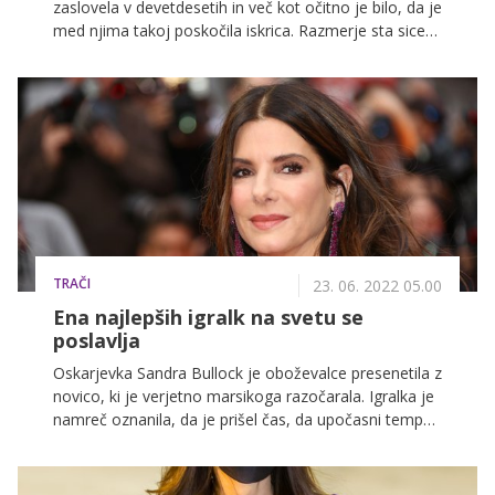
zaslovela v devetdesetih in več kot očitno je bilo, da je
med njima takoj poskočila iskrica. Razmerje sta sicer
večkrat odločno zanikala, a še danes ostajata tesno
povezana.
TRAČI
23. 06. 2022 05.00
Ena najlepših igralk na svetu se
poslavlja
Oskarjevka Sandra Bullock je oboževalce presenetila z
novico, ki je verjetno marsikoga razočarala. Igralka je
namreč oznanila, da je prišel čas, da upočasni tempo
svojega življenja in se za nekaj časa umakne od
igranja, saj je, kot pravi sama, "povsem izgorela".