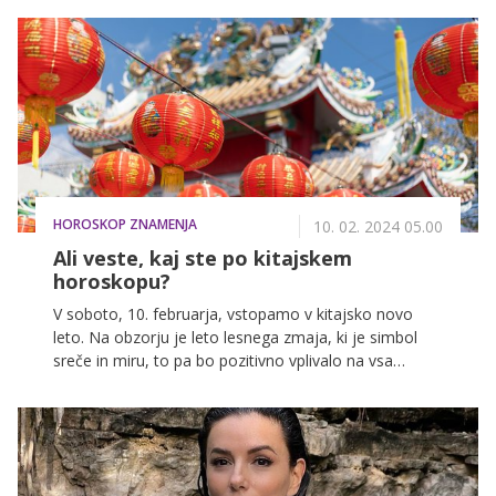
HOROSKOP ZNAMENJA
10. 02. 2024 05.00
Ali veste, kaj ste po kitajskem
horoskopu?
V soboto, 10. februarja, vstopamo v kitajsko novo
leto. Na obzorju je leto lesnega zmaja, ki je simbol
sreče in miru, to pa bo pozitivno vplivalo na vsa
znamenja.