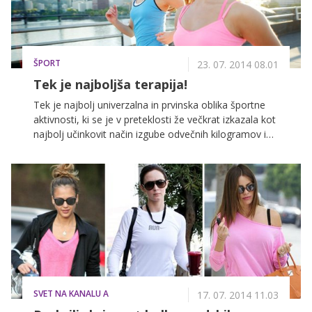
ŠPORT
23. 07. 2014 08.01
Tek je najboljša terapija!
Tek je najbolj univerzalna in prvinska oblika športne
aktivnosti, ki se je v preteklosti že večkrat izkazala kot
najbolj učinkovit način izgube odvečnih kilogramov in
preoblikovanja telesa. Za tek ne potrebujete drage
opreme, razen tekaških superg in primernih športnih
oblačil. Pri teku, kjer največ bremena nosijo noge, je
izbira prave športne obutve ključnega pomena za
maksimalen užitek, rezultat in napredovanje. Sedaj je
torej pravi čas, da končno naredite nekaj za svoje telo
in dušo, izboljšate svoje zdravje in spoznate svoje
prave mere zmogljivosti.
SVET NA KANALU A
17. 07. 2014 11.03