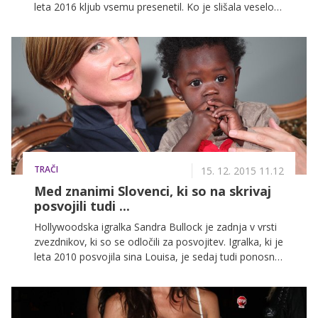
leta 2016 kljub vsemu presenetil. Ko je slišala veselo
novico, je dejala, da ji naziv zelo, zelo laska in
priznala, da se je za en trenutek počutila zelo
vznemirjeno, že skoraj najstniško.
TRAČI
15. 12. 2015 11.12
Med znanimi Slovenci, ki so na skrivaj
posvojili tudi ...
Hollywoodska igralka Sandra Bullock je zadnja v vrsti
zvezdnikov, ki so se odločili za posvojitev. Igralka, ki je
leta 2010 posvojila sina Louisa, je sedaj tudi ponosna
mama 3 leta stare deklice po imenu Laila. »Ko jo
pogledam, v mojih mislih ni niti kančka dvoma, da mi
je bila namenjena,« je za revijo People povedala
zvezdnica, ki vsekakor ni edina v Hollywoodu, ki se je