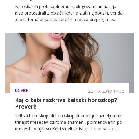
Na oskarjih proti spolnemu nadlegovanju in nasilju
niso protestirali z oblačili kot na zlatih globusih, vendar
je bila tema prisotna. Letošnja rdeča preproga je
postregla s pravimi modnimi poslasticami in težko bi
izbrali eno najlepše oblečeno zvezdnico.
NOVICE
22. 10. 2018 14.32
Kaj o tebi razkriva keltski horoskop?
Preveri!
Keltski horoskop ali horoskop druidov je razdeljen na
trinajst mesecev oziroma znamenj, poimenovanih po
drevesih. V njih so Kelti videli skrivnostno prisotnost
nadnaravnih sil, izhodišče znamenja je bil datum