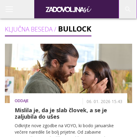
BULLOCK
KLJUČNA BESEDA /
ODDAJE
06. 01. 2026 15.43
Mislila je, da je slab človek, a se je
zaljubila do ušes
Odkrijte nove zgodbe na VOYO, ki bodo januarske
večere naredile še bolj prijetne. Od zabavne