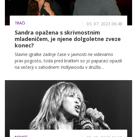
TRAČI
03. 07. 2023 06.48
Sandra opažena s skrivnostnim
mladeničem, je njene dolgoletne zveze
konec?
Slavne igralke zadnje čase v javnosti ne videvamo
prav pogosto, toda pred kratkim so jo paparaci opazili
na večerji v zahodnem Hollywoodu v družbi
skrivnostnega mlajšega moškega ...