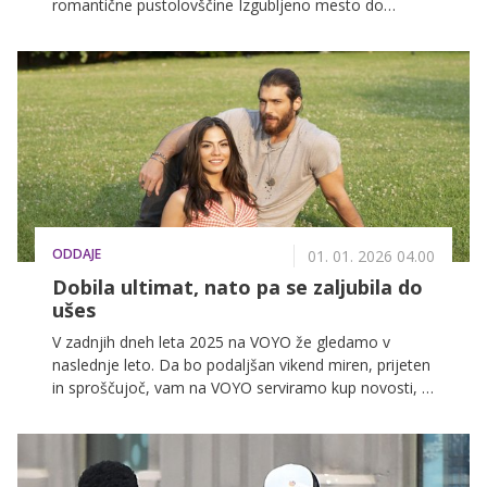
romantične pustolovščine Izgubljeno mesto do
priljubljene turške serije Jutranja ptica ter napete
srbske serije Čas smrti.
ODDAJE
01. 01. 2026 04.00
Dobila ultimat, nato pa se zaljubila do
ušes
V zadnjih dneh leta 2025 na VOYO že gledamo v
naslednje leto. Da bo podaljšan vikend miren, prijeten
in sproščujoč, vam na VOYO serviramo kup novosti, ki
vas bodo zabavale v naslednjih dneh in tednih.