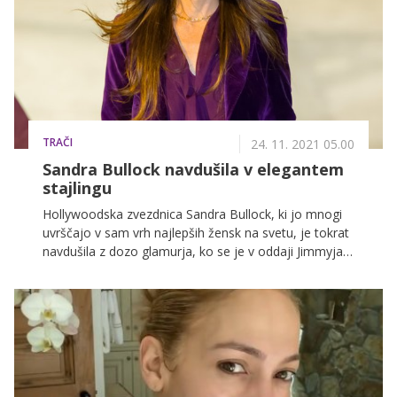
TRAČI
24. 11. 2021 05.00
Sandra Bullock navdušila v elegantem
stajlingu
Hollywoodska zvezdnica Sandra Bullock, ki jo mnogi
uvrščajo v sam vrh najlepših žensk na svetu, je tokrat
navdušila z dozo glamurja, ko se je v oddaji Jimmyja
Kimmela pojavila v obleki, ki to sezono ponovno velja
za 'must have'.