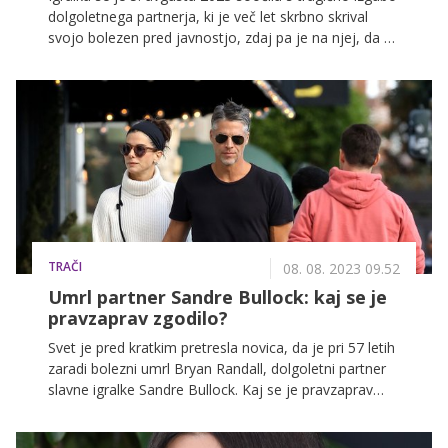
dolgoletnega partnerja, ki je več let skrbno skrival
svojo bolezen pred javnostjo, zdaj pa je na njej, da se
od njega dokončno poslovi in mu priredi slavje.
TRAČI
08. 08. 2023 09.52
Umrl partner Sandre Bullock: kaj se je
pravzaprav zgodilo?
Svet je pred kratkim pretresla novica, da je pri 57 letih
zaradi bolezni umrl Bryan Randall, dolgoletni partner
slavne igralke Sandre Bullock. Kaj se je pravzaprav
zgodilo, kako sta se spoznala in kakšna je bila v
resnici njuna zveza?