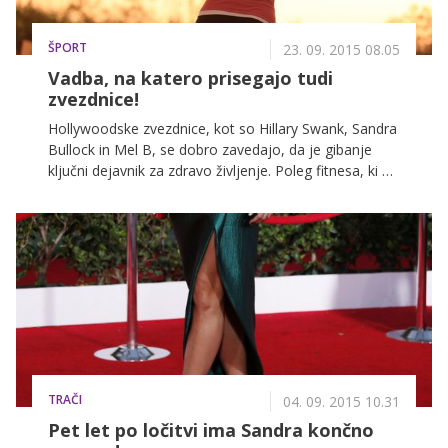
ŠPORT
23. 09. 2015 08.05
Vadba, na katero prisegajo tudi
zvezdnice!
Hollywoodske zvezdnice, kot so Hillary Swank, Sandra
Bullock in Mel B, se dobro zavedajo, da je gibanje
ključni dejavnik za zdravo življenje. Poleg fitnesa, ki ga
redno obiskujejo, so tudi zagrete tekačice, ki s
priljubljeno obliko vadbe ohranjajo vitko linijo.
TRAČI
04. 09. 2015 10.31
Pet let po ločitvi ima Sandra končno