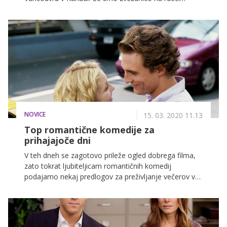
preprogi vedno vajeni videti glamurozno in urejeno,
pa je bila tokrat zgodba povsem drugačna.
NOVICE
15. 03. 2020 11.13
Top romantične komedije za
prihajajoče dni
V teh dneh se zagotovo prileže ogled dobrega filma,
zato tokrat ljubiteljicam romantičnih komedij
podajamo nekaj predlogov za preživljanje večerov v
zavetju doma. Tokratni seznam je sestavljen iz filmov
20. stoletja, ostale klasike pa pridejo na vrsto ob drugi
priložnosti.