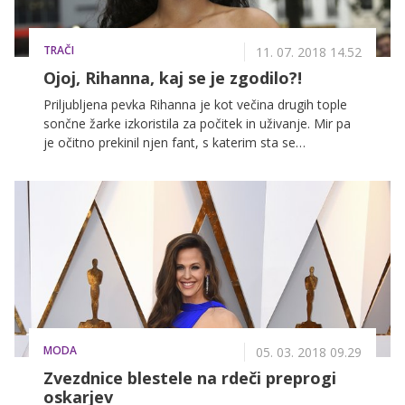
TRAČI
11. 07. 2018 14.52
Ojoj, Rihanna, kaj se je zgodilo?!
Priljubljena pevka Rihanna je kot večina drugih tople
sončne žarke izkoristila za počitek in uživanje. Mir pa
je očitno prekinil njen fant, s katerim sta se
nenadoma začela prepirati.
MODA
05. 03. 2018 09.29
Zvezdnice blestele na rdeči preprogi
oskarjev