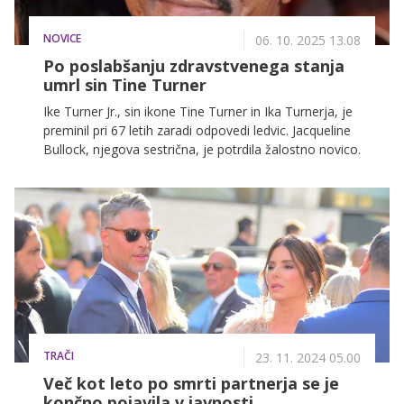
NOVICE
06. 10. 2025 13.08
Po poslabšanju zdravstvenega stanja
umrl sin Tine Turner
Ike Turner Jr., sin ikone Tine Turner in Ika Turnerja, je
preminil pri 67 letih zaradi odpovedi ledvic. Jacqueline
Bullock, njegova sestrična, je potrdila žalostno novico.
TRAČI
23. 11. 2024 05.00
Več kot leto po smrti partnerja se je
končno pojavila v javnosti