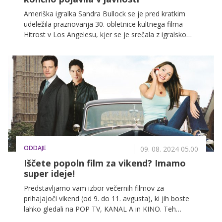
Ameriška igralka Sandra Bullock se je pred kratkim
udeležila praznovanja 30. obletnice kultnega filma
Hitrost v Los Angelesu, kjer se je srečala z igralsko
zasedbo iz prvega dela. To je bil tudi njen prvi javni
nastop po smrti dolgoletnega partnerja Bryana
Randalla, ki je preminil v začetku lanskega avgusta.
ODDAJE
09. 08. 2024 05.00
Iščete popoln film za vikend? Imamo
super ideje!
Predstavljamo vam izbor večernih filmov za
prihajajoči vikend (od 9. do 11. avgusta), ki jih boste
lahko gledali na POP TV, KANAL A in KINO. Teh
filmskih uspešnic nikakor ne smete zamuditi!