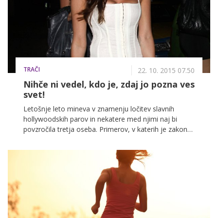
odločila za ta korak. O njem naj bi menda spet
razmišljala tudi Brad in Angelina.
TRAČI
22. 10. 2015 07.50
Nihče ni vedel, kdo je, zdaj jo pozna ves
svet!
Letošnje leto mineva v znamenju ločitev slavnih
hollywoodskih parov in nekatere med njimi naj bi
povzročila tretja oseba. Primerov, v katerih je zakon
razdrla druga ženska, je bilo v preteklosti že več in
marsikatere med njimi so kot ljubice čez noč
obogatele.