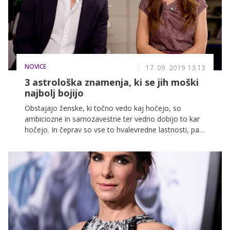
NOVICE
17. 09. 2019 13.13
3 astrološka znamenja, ki se jih moški
najbolj bojijo
Obstajajo ženske, ki točno vedo kaj hočejo, so
ambiciozne in samozavestne ter vedno dobijo to kar
hočejo. In čeprav so vse to hvalevredne lastnosti, pa
se jih marsikateri moški boji. V nadaljevanju (malo za
šalo) razkrivamo 3 astrološka znamenja, ki naj bi
imela vse zgoraj omenjene karakteristike in naj bi se
jih moški pripadniki najbolj bali.