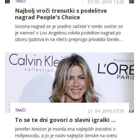
TRAČI
07. 01. 2016 13.42
Najbolj vroči trenutki s podelitve
nagrad People's Choice
Sezona nagrad se je uradno začela! V sredo zvečer se
je namreč v Los Angelesu odvila podelitve nagrad po
izboru ljudstva in na rdečo preprogo privabila številne
hollywoodske zvezdnike. Na seznamu nominirancev
se je letos znašlo veliko talentiranih ljudi, kdo pa so
tisti, ki so domov odšli s trofejo? Melisa McCarthy,
Chris Hamsworth in Shawn Mendes so bili zagotovo
veliki zmagovalci večera, navdušile pa so nas tudi
številne zvezdnice, ki so se po rdeči preprogi
sprehodile v zapeljivih modnih kreacijah.
TRAČI
21. 04. 2016 07.59
To se te dni govori o slavni igralki ...
Jennifer Aniston je morda ena najlepših zvezdnic v
Hollywoodu, a jo je naziv najlepše ženske na svetu