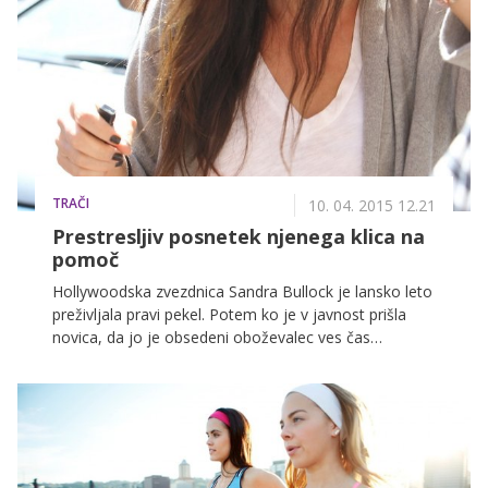
Torbica je ime dobila po britanski igralki in pevki Jane
Birkin, ki zahteva, da se njeno ime umakne z modela
narejenega iz krokodilje kože.
TRAČI
10. 04. 2015 12.21
Prestresljiv posnetek njenega klica na
pomoč
Hollywoodska zvezdnica Sandra Bullock je lansko leto
preživljala pravi pekel. Potem ko je v javnost prišla
novica, da jo je obsedeni oboževalec ves čas
nadlegoval, ji grozil in jo zasledoval, je sedaj na splet
pricurljal tudi posnetek njenega klica na pomoč.