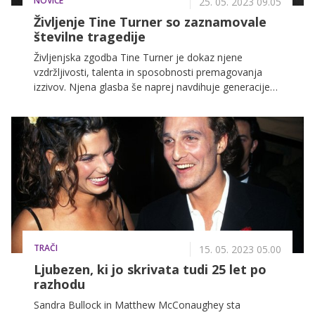
NOVICE
25. 05. 2023 09.05
Življenje Tine Turner so zaznamovale
številne tragedije
Življenjska zgodba Tine Turner je dokaz njene
vzdržljivosti, talenta in sposobnosti premagovanja
izzivov. Njena glasba še naprej navdihuje generacije
umetnikov in oboževalcev, njena zgodba pa služi kot
navdih za tiste, ki se soočajo s težavami.
TRAČI
15. 05. 2023 05.00
Ljubezen, ki jo skrivata tudi 25 let po
razhodu
Sandra Bullock in Matthew McConaughey sta