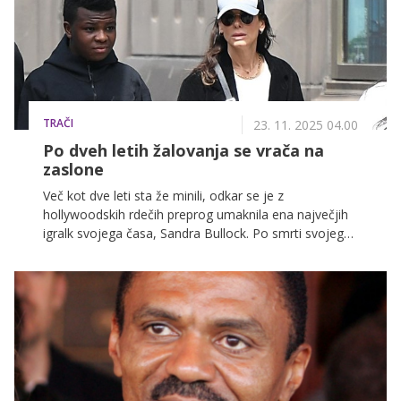
TRAČI
23. 11. 2025 04.00
Po dveh letih žalovanja se vrača na
zaslone
Več kot dve leti sta že minili, odkar se je z
hollywoodskih rdečih preprog umaknila ena največjih
igralk svojega časa, Sandra Bullock. Po smrti svojega
dolgoletnega partnerja se je igralka v tem zahtevnem
obdobju povsem posvetila družini in procesu
žalovanja.