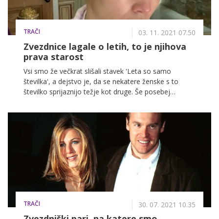
TRAČI
03. 11. 2021 07.50
Zvezdnice lagale o letih, to je njihova
prava starost
Vsi smo že večkrat slišali stavek 'Leta so samo
številka', a dejstvo je, da se nekatere ženske s to
številko sprijaznijo težje kot druge. Še posebej
neizprosen glede let pa je Hollywood, in zato ni
nobeno presenečenje, da se je marsikatera zvezdnica
v svoji karieri že kdaj zlagala glede tega, koliko je
stara. Od tega je namreč odvisno, ali bo dobila vlogo
ali ne.
TRAČI
30. 07. 2021 10.35
Zvezdniški pari, na katere smo