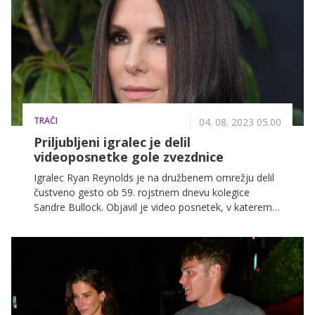
TRAČI
04. 08. 2023 05.00
Priljubljeni igralec je delil
videoposnetke gole zvezdnice
Igralec Ryan Reynolds je na družbenem omrežju delil
čustveno gesto ob 59. rojstnem dnevu kolegice
Sandre Bullock. Objavil je video posnetek, v katerem
se spominjata skupne vloge v filmu The Proposal iz
leta 2009.