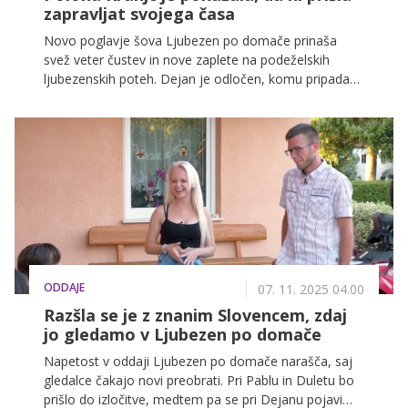
zapravljat svojega časa
Novo poglavje šova Ljubezen po domače prinaša
svež veter čustev in nove zaplete na podeželskih
ljubezenskih poteh. Dejan je odločen, komu pripada
njegovo srce, in tudi njegova izbranka ne skriva svojih
občutkov. A miru ni dolgo, saj ena od kandidatk želi
preveriti njegovo zvestobo in ga povabi na zmenek, ki
lahko spremeni vse.
ODDAJE
07. 11. 2025 04.00
Razšla se je z znanim Slovencem, zdaj
jo gledamo v Ljubezen po domače
Napetost v oddaji Ljubezen po domače narašča, saj
gledalce čakajo novi preobrati. Pri Pablu in Duletu bo
prišlo do izločitve, medtem pa se pri Dejanu pojavi