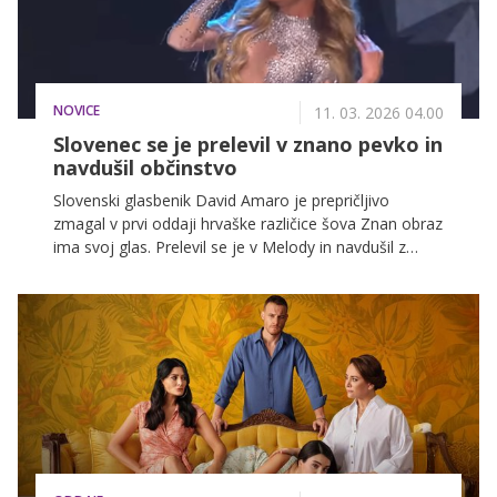
NOVICE
11. 03. 2026 04.00
Slovenec se je prelevil v znano pevko in
navdušil občinstvo
Slovenski glasbenik David Amaro je prepričljivo
zmagal v prvi oddaji hrvaške različice šova Znan obraz
ima svoj glas. Prelevil se je v Melody in navdušil z
izvedbo pesmi "Esa Diva".