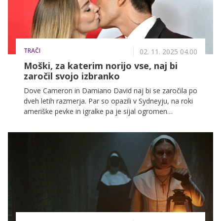
TRAČI
02. 11. 2025 04.00
Moški, za katerim norijo vse, naj bi
zaročil svojo izbranko
Dove Cameron in Damiano David naj bi se zaročila po
dveh letih razmerja. Par so opazili v Sydneyju, na roki
ameriške pevke in igralke pa je sijal ogromen
diamantni prstan.