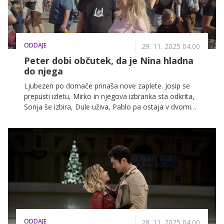
ODDAJE
29. 11. 2025 04.00
Peter dobi občutek, da je Nina hladna
do njega
Ljubezen po domače prinaša nove zaplete. Josip se
prepusti izletu, Mirko in njegova izbranka sta odkrita,
Sonja še izbira, Dule uživa, Pablo pa ostaja v dvomih.
Nina in Peter bosta na Oktoberfestu prišla do mnogih
spoznanj o njunem odnosu.
ODDAJE
28. 11. 2025 04.00