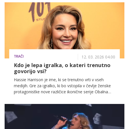
TRAČI
12. 03. 2026 04.00
Kdo je lepa igralka, o kateri trenutno
govorijo vsi?
Hassie Harrison je ime, ki se trenutno vrti v vseh
medijih. Gre za igralko, ki bo vstopila v čevlje ženske
protagonistke nove različice ikonične serije Obalna
straža. Mnogi se sprašujejo, ali bo s svojo vlogo
ponovila uspeh Pamele Anderson.