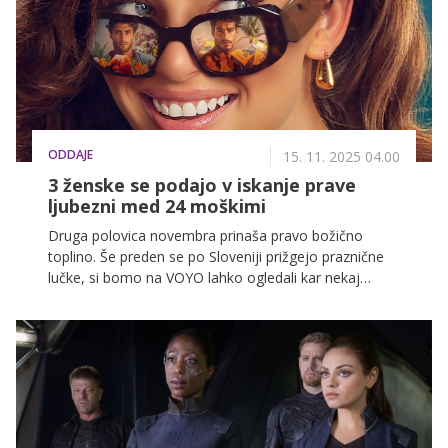
ODDAJE
15. 11. 2025 04.00
3 ženske se podajo v iskanje prave
ljubezni med 24 moškimi
Druga polovica novembra prinaša pravo božično
toplino. Še preden se po Sloveniji prižgejo praznične
lučke, si bomo na VOYO lahko ogledali kar nekaj
božičnih filmov. To pa še zdaleč ni edina novost, ki
prihaja na VOYO!