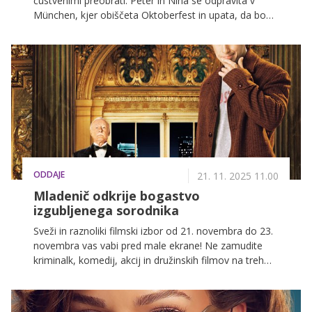
čustvenimi preobrati. Peter in Nina se odpravita v
München, kjer obiščeta Oktoberfest in upata, da bo
njuno prijateljstvo preraslo v nekaj več. Medtem Josip
izbere svojo izbranko, Dejan uživa na Bledu, Sonja pa
je vse bolj naveličana.
ODDAJE
21. 11. 2025 11.00
Mladenič odkrije bogastvo
izgubljenega sorodnika
Sveži in raznoliki filmski izbor od 21. novembra do 23.
novembra vas vabi pred male ekrane! Ne zamudite
kriminalk, komedij, akcij in družinskih filmov na treh
najbolj priljubljenih slovenskih televizijskih postajah:
POP TV, Kanal A in KINO.