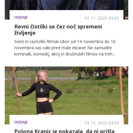
ODDAJE
14. 11. 2025 04.00
Revni čistilki se čez noč spremeni
življenje
Sveži in raznoliki filmski izbor od 14. novembra do 16.
novembra vas vabi pred male ekrane! Ne zamudite
kriminalk, komedij, akcij in družinskih filmov na treh
najbolj priljubljenih slovenskih televizijskih postajah:
POP TV, Kanal A in KINO.
ODDAJE
14. 11. 2025 04.00
Polona Kranjc je pokazala, da ni prišla