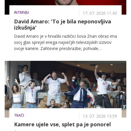
INTERVJU
17. 07. 2026 11.43
David Amaro: 'To je bila neponovljiva
izkušnja'
David Amaro je v hrvaški različici šova Znan obraz ima
svoj glas sprejel enega največjih televizijskih izzivov
svoje kariere. Zahtevne preobrazbe, pohvale
glasbenih legend in veliki finale so le del zgodbe, ki jo
bodo od 18. julija lahko spremljali tudi gledalci na
VOYO ter videli, kako je s svojimi nastopi občinstvo
ganil do solz in si prislužil stoječe ovacije.
TRAČI
13. 07. 2026 13.59
Kamere ujele vse, splet pa je ponorel