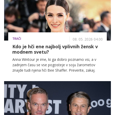
vizualno pripoved. Več o tem nam je razkril modni
oblikovalec David Bacali.
TRAČI
08. 05. 2026 04.00
Kdo je hči ene najbolj vplivnih žensk v
modnem svetu?
Anna Wintour je ime, ki ga dobro poznamo vsi, a v
zadnjem času se vse pogosteje v soju žarometov
znajde tudi njena hči Bee Shaffer. Preverite, zakaj.