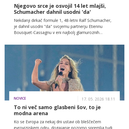
Njegovo srce je osvojil 14 let mlajši,
Schumacher dahnil usodni 'da'
Nekdanji dirkač formule 1, 48-letni Ralf Schumacher,
je dahnil usodni "da" svojemu partnerju Etiennu
Bousquet-Cassagnu v eni najbolj glamuroznih
destinacij na svetu – v Saint-Tropezu.
NOVICE
17. 05. 2026 18.11
To ni več samo glasbeni šov, to je
modna arena
Ko se Evropa za nekaj dni ustavi ob bleščečem
evrovizijskem odru, dogajanje pozorno spremlja tudi