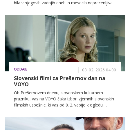
bila v njegovih zadnjih dneh in mesecih neprecenljiva
opora, kar je pred smrtjo izpostavil tudi igralec sam.
ODDAJE
08. 02. 2026 04.00
Slovenski filmi za Prešernov dan na
VOYO
Ob Prešernovem dnevu, slovenskem kulturnem
prazniku, vas na VOYO čaka izbor izjemnih slovenskih
filmskih uspešnic, ki vas od 8. 2. vabijo k ogledu.
Potopite se v čustvene, ganljive in navdihujoče
zgodbe, ki izražajo slovenski duh ter odražajo našo
preteklost in sedanjost.