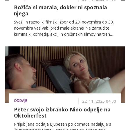
Božiča ni marala, dokler ni spoznala
njega
Sveži in raznoliki filmski izbor od 28. novembra do 30.
novembra vas vabi pred male ekrane! Ne zamudite
kriminalk, komedij, akcij in družinskih filmov na treh
najbolj priljubljenih slovenskih televizijskih postajah:
POP TV, Kanal A in KINO.
ODDAJE
22. 11. 2025 04.00
Peter svojo izbranko Nino odpelje na
Oktoberfest
Priljubljena oddaja Ljubezen po domače nadaljuje s