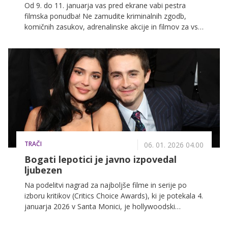
Od 9. do 11. januarja vas pred ekrane vabi pestra
filmska ponudba! Ne zamudite kriminalnih zgodb,
komičnih zasukov, adrenalinske akcije in filmov za vso
družino na POP TV, Kanalu A in KINO.
TRAČI
06. 01. 2026 04.00
Bogati lepotici je javno izpovedal
ljubezen
Na podelitvi nagrad za najboljše filme in serije po
izboru kritikov (Critics Choice Awards), ki je potekala 4.
januarja 2026 v Santa Monici, je hollywoodski
zvezdnik Timothée Chalamet prvič javno izpovedal
ljubezen svoji partnerki Kylie Jenner.