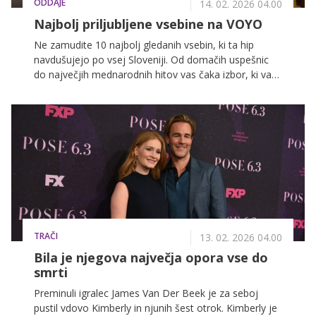
ODDAJE
14. 02. 2026 04.00
Najbolj priljubljene vsebine na VOYO
Ne zamudite 10 najbolj gledanih vsebin, ki ta hip
navdušujejo po vsej Sloveniji. Od domačih uspešnic
do največjih mednarodnih hitov vas čaka izbor, ki vas
bo priklenil pred zaslon.
TRAČI
13. 02. 2026 04.00
Bila je njegova največja opora vse do
smrti
Preminuli igralec James Van Der Beek je za seboj
pustil vdovo Kimberly in njunih šest otrok. Kimberly je