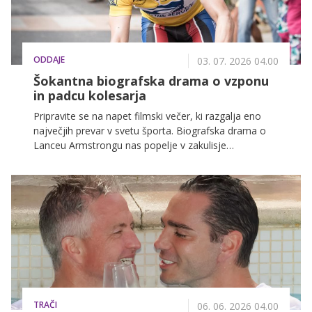
ODDAJE
03. 07. 2026 04.00
Šokantna biografska drama o vzponu
in padcu kolesarja
Pripravite se na napet filmski večer, ki razgalja eno
največjih prevar v svetu športa. Biografska drama o
Lanceu Armstrongu nas popelje v zakulisje
kolesarskih zmag, kjer so dominirala prepovedana
poživila in zapletene tehnike prikrivanja.
TRAČI
06. 06. 2026 04.00