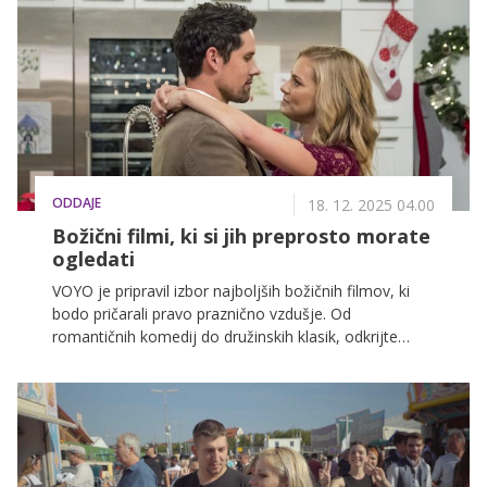
ODDAJE
18. 12. 2025 04.00
Božični filmi, ki si jih preprosto morate
ogledati
VOYO je pripravil izbor najboljših božičnih filmov, ki
bodo pričarali pravo praznično vzdušje. Od
romantičnih komedij do družinskih klasik, odkrijte
popolne zgodbe za tople zimske večere.