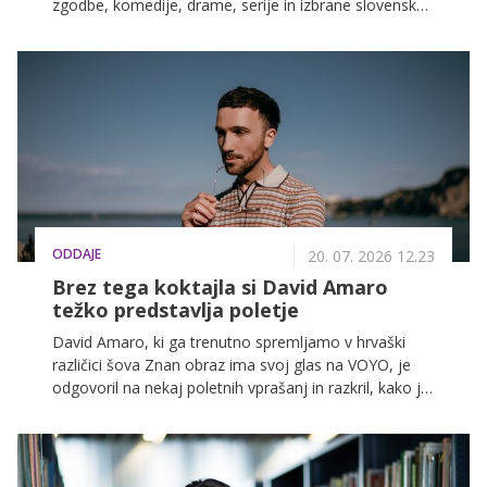
zgodbe, komedije, drame, serije in izbrane slovenske
filme. Sebastijan Cavazza, Inja Zalta, Domen Valič,
Lea Mihevc in ostali vas v prihodnjih dneh čakajo na
VOYO!
ODDAJE
20. 07. 2026 12.23
Brez tega koktajla si David Amaro
težko predstavlja poletje
David Amaro, ki ga trenutno spremljamo v hrvaški
različici šova Znan obraz ima svoj glas na VOYO, je
odgovoril na nekaj poletnih vprašanj in razkril, kako je
videti njegov popoln poletni dan, kaj se vrti na njegovi
playlisti ter kako preživlja proste trenutke.