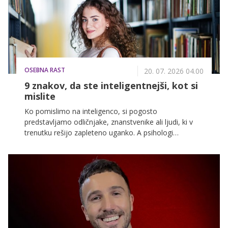
OSEBNA RAST
20. 07. 2026 04.00
9 znakov, da ste inteligentnejši, kot si
mislite
Ko pomislimo na inteligenco, si pogosto
predstavljamo odličnjake, znanstvenike ali ljudi, ki v
trenutku rešijo zapleteno uganko. A psihologi
opozarjajo, da je inteligenca veliko širši pojem.