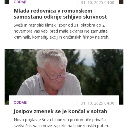
ODDAJE
31. 10. 2025 04.00
Mlada redovnica v romunskem
samostanu odkrije srhljivo skrivnost
Sveži in raznoliki filmski izbor od 31. oktobra do 2.
novembra vas vabi pred male ekrane! Ne zamudite
kriminalk, komedij, akcij in družinskih filmov na treh
najbolj priljubljenih slovenskih televizijskih postajah:
POP TV, Kanal A in KINO.
ODDAJE
31. 10. 2025 04.00
Josipov zmenek se je končal v solzah
Novo poglavje šova Ljubezen po domače prinaša
sveža čustva in nove zaplete na ljubezenskih poteh.