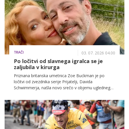
TRAČI
03. 07. 2026 04.00
Po ločitvi od slavnega igralca se je
zaljubila v kirurga
Priznana britanska umetnica Zoe Buckman je po
ločitvi od zvezdnika serije Prijatelji, Davida
Schwimmerja, našla novo srečo v objemu uglednega
ameriškega kirurga Justina Salimana.