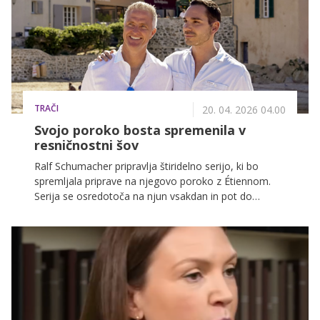
TRAČI
20. 04. 2026 04.00
Svojo poroko bosta spremenila v
resničnostni šov
Ralf Schumacher pripravlja štiridelno serijo, ki bo
spremljala priprave na njegovo poroko z Étiennom.
Serija se osredotoča na njun vsakdan in pot do
velikega dogodka leta 2026.