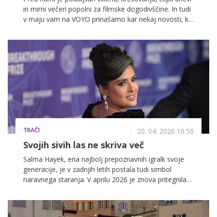
in mirni večeri popolni za filmske dogodivščine. In tudi
v maju vam na VOYO prinašamo kar nekaj novosti, ki
jih ne smete zamuditi.
TRAČI
20. 04. 2026 10.50
Svojih sivih las ne skriva več
Salma Hayek, ena najbolj prepoznavnih igralk svoje
generacije, je v zadnjih letih postala tudi simbol
naravnega staranja. V aprilu 2026 je znova pritegnila
pozornost medijev, potem ko je na več modnih in
rdečih preprogah samozavestno pokazala svoje sive
lase.