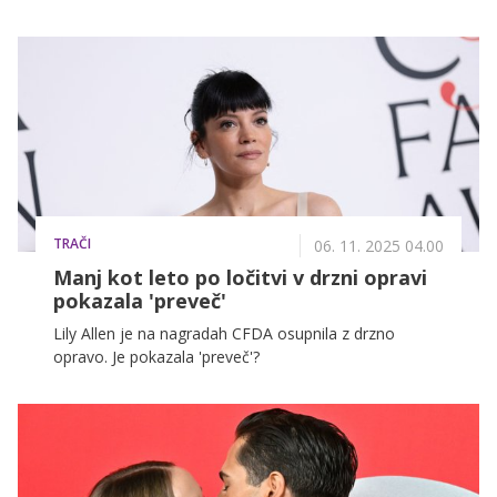
nova kandidatka. V ljubezensko zgodbo se zdaj
vključuje znani slovenski obraz Polona Kranjc.
TRAČI
06. 11. 2025 04.00
Manj kot leto po ločitvi v drzni opravi
pokazala 'preveč'
Lily Allen je na nagradah CFDA osupnila z drzno
opravo. Je pokazala 'preveč'?