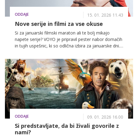
ODDAJE
15. 01. 2026 11.43
Nove serije in filmi za vse okuse
Si za januarski filmski maraton ali te bolj mikajo
napete serije? VOYO je pripravil pester nabor domačih
in tujih uspešnic, ki so odlična izbira za januarske dni.
Se vidimo na VOYO!
ODDAJE
09. 01. 2026 16.00
Si predstavljate, da bi živali govorile z
nami?