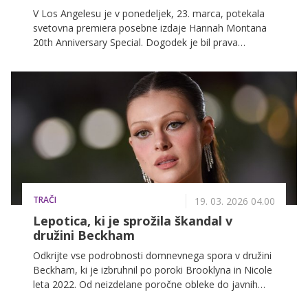
V Los Angelesu je v ponedeljek, 23. marca, potekala
svetovna premiera posebne izdaje Hannah Montana
20th Anniversary Special. Dogodek je bil prava
nostalgična poslastica za oboževalce priljubljene
Disneyjeve serije, ki je pred dvema desetletjema
izstrelila Miley Cyrus med zvezde.
TRAČI
19. 03. 2026 04.00
Lepotica, ki je sprožila škandal v
družini Beckham
Odkrijte vse podrobnosti domnevnega spora v družini
Beckham, ki je izbruhnil po poroki Brooklyna in Nicole
leta 2022. Od neizdelane poročne obleke do javnih
obtožb o medijskih manipulacijah ...