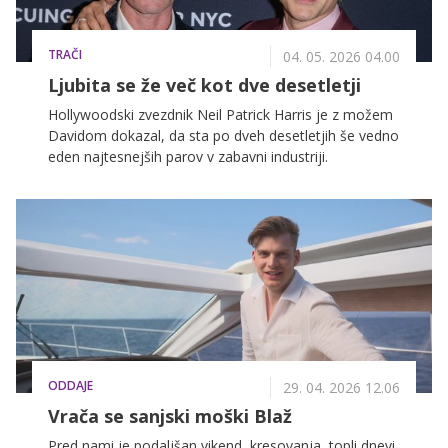
TRAČI
04. 05. 2026 04.00
Ljubita se že več kot dve desetletji
Hollywoodski zvezdnik Neil Patrick Harris je z možem
Davidom dokazal, da sta po dveh desetletjih še vedno
eden najtesnejših parov v zabavni industriji.
ODDAJE
29. 04. 2026 12.06
Vrača se sanjski moški Blaž
Pred nami je podaljšan vikend, kresovanja, topli dnevi