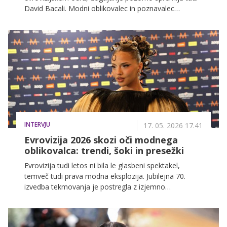
David Bacali. Modni oblikovalec in poznavalec
odrskega izraza pravi, da Evrovizija že dolgo ni več
samo glasbeno tekmovanje, postala je prostor mode,
identitete, čustev in družbenih sporočil. Vabljeni k
branju njegove kolumne.
INTERVJU
17. 05. 2026 17.41
Evrovizija 2026 skozi oči modnega
oblikovalca: trendi, šoki in presežki
Evrovizija tudi letos ni bila le glasbeni spektakel,
temveč tudi prava modna eksplozija. Jubilejna 70.
izvedba tekmovanja je postregla z izjemno
raznolikostjo slogov, drznih modnih odločitev in
premišljenih konceptov, ki so se pri nekaterih od
turkizne preproge do glavnega odra prelivali v enotno