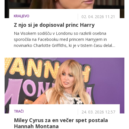
KRALJEVO
02. 04. 2026 11.21
Z njo si je dopisoval princ Harry
Na Visokem sodišču v Londonu so razkrili osebna
sporočila na Facebooku med princem Harryjem in
novinarko Charlotte Griffiths, ki je v tistem času delala
za Mail on Sunday. Sporočila niso bila poslovne
narave ...
TRAČI
24. 03. 2026 12.57
Miley Cyrus za en večer spet postala
Hannah Montana