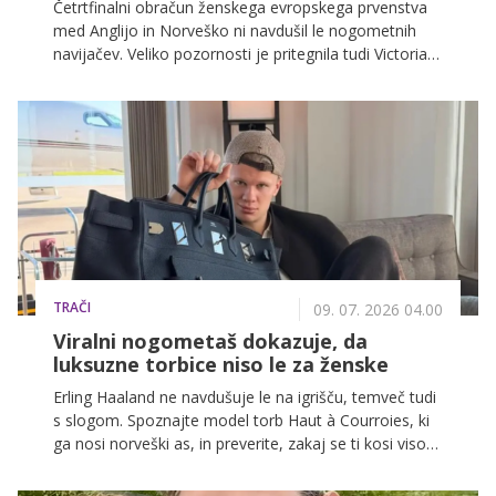
Četrtfinalni obračun ženskega evropskega prvenstva
med Anglijo in Norveško ni navdušil le nogometnih
navijačev. Veliko pozornosti je pritegnila tudi Victoria
Beckham, katere odziv med tekmo je postal viralen,
mož David Beckham pa se ob tem ni mogel upreti
zbadljivki.
TRAČI
09. 07. 2026 04.00
Viralni nogometaš dokazuje, da
luksuzne torbice niso le za ženske
Erling Haaland ne navdušuje le na igrišču, temveč tudi
s slogom. Spoznajte model torb Haut à Courroies, ki
ga nosi norveški as, in preverite, zakaj se ti kosi visoke
mode vse pogosteje pojavljajo kot statusni simbol
med vrhunskimi nogometaši.