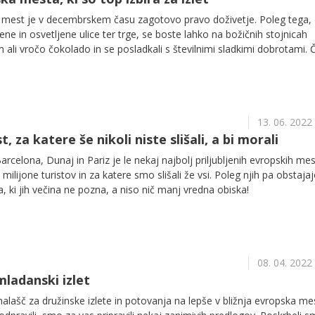
ih mest je v decembrskem času zagotovo pravo doživetje. Poleg tega,
ne in osvetljene ulice ter trge, se boste lahko na božičnih stojnicah
 ali vročo čokolado in se posladkali s številnimi sladkimi dobrotami. 
z vlakom, bo vse skupaj še bolj čarobno. Da se boste lažje odločili, ka
 smo v nadaljevanju zbrali nekaj predlogov.
13. 06. 2022
 za katere še nikoli niste slišali, a bi morali
celona, Dunaj in Pariz je le nekaj najbolj priljubljenih evropskih mest
 milijone turistov in za katere smo slišali že vsi. Poleg njih pa obstajaj
, ki jih večina ne pozna, a niso nič manj vredna obiska!
08. 04. 2022
mladanski izlet
alašč za družinske izlete in potovanja na lepše v bližnja evropska me