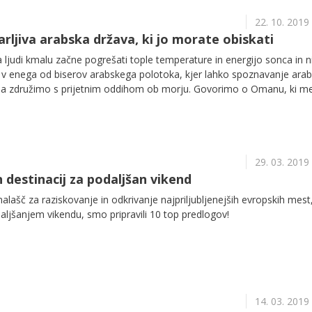
in v okolici, ki vas bodo zagotovo navdušili.
22. 10. 2019
rljiva arabska država, ki jo morate obiskati
 ljudi kmalu začne pogrešati tople temperature in energijo sonca in n
 v enega od biserov arabskega polotoka, kjer lahko spoznavanje ara
jenja združimo s prijetnim oddihom ob morju. Govorimo o Omanu, ki m
, ki ji je kljub razvoju še najbolj uspelo ohraniti svojo pristnost.
29. 03. 2019
 destinacij za podaljšan vikend
alašč za raziskovanje in odkrivanje najpriljubljenejših evropskih mest,
daljšanjem vikendu, smo pripravili 10 top predlogov!
14. 03. 2019