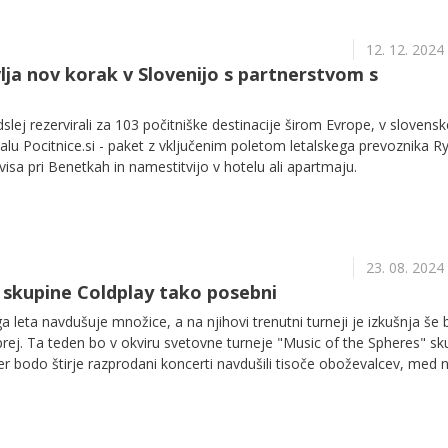
12. 12. 2024
lja nov korak v Slovenijo s partnerstvom s
lej rezervirali za 103 počitniške destinacije širom Evrope, v slovens
alu Pocitnice.si - paket z vključenim poletom letalskega prevoznika R
visa pri Benetkah in namestitvijo v hotelu ali apartmaju.
23. 08. 2024
 skupine Coldplay tako posebni
 leta navdušuje množice, a na njihovi trenutni turneji je izkušnja še b
rej. Ta teden bo v okviru svetovne turneje "Music of the Spheres" sk
er bodo štirje razprodani koncerti navdušili tisoče oboževalcev, med n
 Vendar ne gre za še en običajen koncert – Coldplay na vsakem koncer
e, ki koncertno izkušnjo dvigne na povsem novo raven.