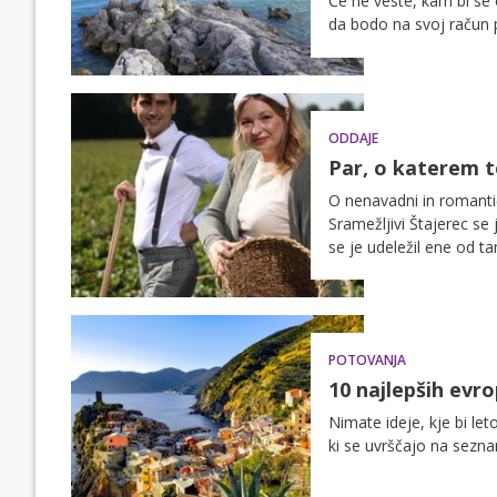
Če ne veste, kam bi se 
da bodo na svoj račun pri
doživetje. Poleg tega, d
oditi na pot. Na vse pr
tako ne le privarčevali,
svojimi otroki ali pa zgo
ODDAJE
Par, o katerem t
O nenavadni in romantič
Sramežljivi Štajerec se 
se je udeležil ene od tam
pogledat Slovenca, ki j
POTOVANJA
10 najlepših evro
Nimate ideje, kje bi le
ki se uvrščajo na sezna