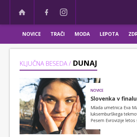
NOVICE
TRAČI
MODA
LEPOTA
ZDR
DUNAJ
KLJUČNA BESEDA /
NOVICE
Slovenka v finalu
Mlada umetnica Eva Mari
luksemburškega tekmova
Pesem Evrovizije letos
predstavnico.