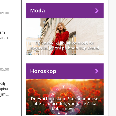
Moda
 05.00
kem
yanair
10 kosov, ki jih lahko nosiš že
avgusta, jeseni pa bodo top trend
 05.00
Horoskop
olj
upina
jimi
Dnevni horoskop: Škorpijonom se
tu
obeta napredek, vodnarje čaka
dobra novica