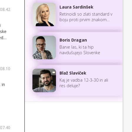
Laura Sardinšek
 08.42
Retinoidi so zlati standard v
boju proti prvim znakom
i
staranja
bske
ed
Boris Dragan
Barve las, ki ta hip
navdušujejo Slovenke
 08.10
Blaž Slaviček
Kaj je vadba 12-3-30 in ali
 in
res deluje?
 07.40