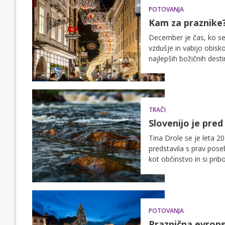
POTOVANJA
Kam za praznike
December je čas, ko se 
vzdušje in vabijo obisk
najlepših božičnih dest
decembru.
TRAČI
Slovenijo je pred
Tina Drole se je leta 20
predstavila s prav pos
kot občinstvo in si prib
Slovenija ima talent ji 
nadaljevanju.
POTOVANJA
Praznična evropsk