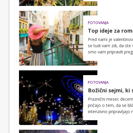
POTOVANJA
Top ideje za roma
Pred nami je valentinovo
se tudi vam zdi, da ste 
smo vam pripravili pregl
Nekateri so tako blizu, 
želimo vsaj malo posveti
priporočamo vsaj viken
narava ali samo sprostit
POTOVANJA
Božični sejmi, ki 
Praznični mesec decembe
pričajo o tem, da se bli
intenzivno pripravljajo
nudile najboljše doživ
prazničnega sejma, kjer 
prihajajočega božiča, k