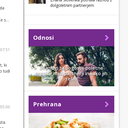
dolgoletnim partnerjem
 da
Če se
tero
Odnosi
 07.51
, ki
3 razlogi za pogoste poletne
o tudi
prepire med partnerji in kako jih
rešiti
Prehrana
 05.00
sta.