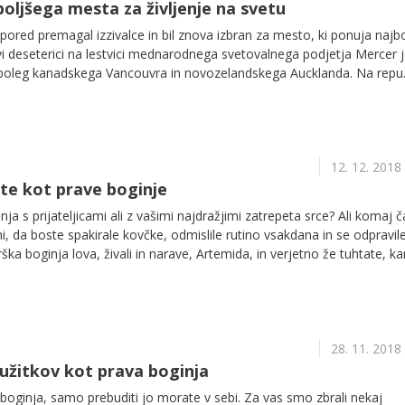
boljšega mesta za življenje na svetu
pored premagal izzivalce in bil znova izbran za mesto, ki ponuja najb
rvi deseterici na lestvici mednarodnega svetovalnega podjetja Mercer 
poleg kanadskega Vancouvra in novozelandskega Aucklanda. Na repu
stal Bagdad. Ljubljana je 74.
12. 12. 2018
te kot prave boginje
a s prijateljicami ali z vašimi najdražjimi zatrepeta srce? Ali komaj 
i, da boste spakirale kovčke, odmislile rutino vsakdana in se odpravil
ka boginja lova, živali in narave, Artemida, in verjetno že tuhtate, k
vam olajšamo delo.
28. 11. 2018
 užitkov kot prava boginja
a boginja, samo prebuditi jo morate v sebi. Za vas smo zbrali nekaj