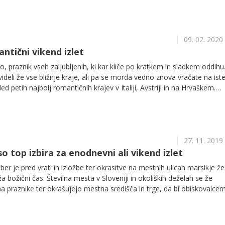
09. 02. 2020
ntični vikend izlet
, praznik vseh zaljubljenih, ki kar kliče po kratkem in sladkem oddihu
videli že vse bližnje kraje, ali pa se morda vedno znova vračate na iste
ed petih najbolj romantičnih krajev v Italiji, Avstriji in na Hrvaškem.
da je dovolj že enodnevni izlet, drugi zahtevajo malce več časa. A če s
ti drug drugemu, prižgati iskrice ljubezni in uživati v prostih dneh, v
d pobeg. Med predlogi se najde za vsakega nekaj – romantika, zgodo
ev v miru in tišini. Že veste, kam jo boste mahnili?
27. 11. 2019
so top izbira za enodnevni ali vikend izlet
r je pred vrati in izložbe ter okrasitve na mestnih ulicah marsikje že
ža božični čas. Številna mesta v Sloveniji in okoliških deželah se že
 na praznike ter okrašujejo mestna središča in trge, da bi obiskovalce
etje prazničnega duha. Vsekakor vam predlagamo obisk vsaj enega
lahko uživate v kulturnih programih in kulinariki ter se veselite
i je oddaljen le še slab mesec. Spodaj je naštetih nekaj predlogov za 