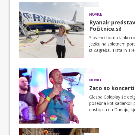
NOVICE
Ryanair predstav
Počitnice.si!
Slovenci bomo lahko ods
jeziku na spletnem port
iz Zagreba, Trsta in Tre
NOVICE
Zato so koncerti
Glasba Coldplay že dolga
posebna kot kadarkoli p
nastopila na Dunaju, kj
tudi številne Slovence.
poskrbi za presenečenj