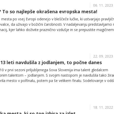
06. 11. 2023
? To so najlepše okrašena evropska mesta!
mesta po vsej Evropi odenejo v bleščeče lučke, ki ustvarjajo pravljič
ovalce, da uživajo v božični čarobnosti. V nadaljevanju predstavljamo 
inacij, kjer lahko doživite praznično vzdušje in se prepustite magične
22. 09. 2023
 13 leti navdušila z jodlanjem, to počne danes
10 v prvi sezoni priljubljenega šova Slovenija ima talent gledalcem
ebnim talentom – jodlanjem. S svojim nastopom je navdušila tako žira
orila mesto v polfinalu, potem pa še velikem finalu. Sodelovanje v odd
je prineslo prepoznavnost, kako dobro jo je izkoristila, pa lahko izveste
18. 11. 2022
a mesta, ki so top izbira za izlet