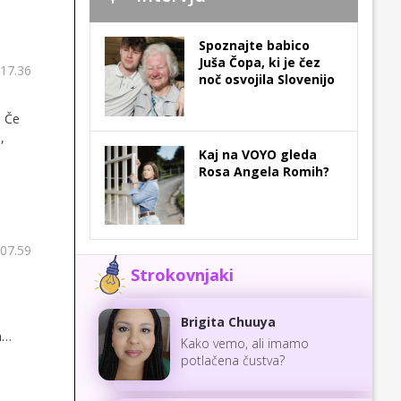
Spoznajte babico
Juša Čopa, ki je čez
 17.36
noč osvojila Slovenijo
. Če
,
Kaj na VOYO gleda
Rosa Angela Romih?
i
am
vina,
 07.59
Strokovnjaki
Brigita Chuuya
m
Kako vemo, ali imamo
potlačena čustva?
obisk