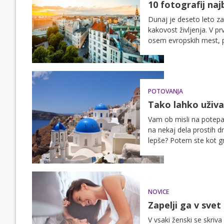
10 fotografij naj
Dunaj je deseto leto za
kakovost življenja. V p
osem evropskih mest, 
lestvice 231 mest je pri
POTOVANJA
Tako lahko uživa
Vam ob misli na potepanj
na nekaj dela prostih dn
lepše? Potem ste kot grš
lahko odpotovale. Naj 
NOVICE
Zapelji ga v svet
V vsaki ženski se skriv