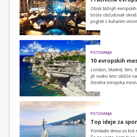
Obisk bližnjih evropsk
boste občudovali okraše
pogreli s kuhanim vinom
boste na pot odpravili 
bližnje mesto obiskati,
POTOVANJA
10 evropskih mest,
London, Madrid, Rim, Bar
jih vsako leto obišče na
številna evropska mesta
POTOVANJA
Top ideje za spo
Pomladni dnevi so kot n