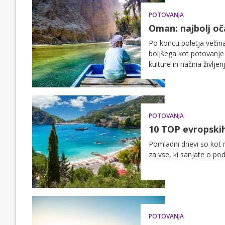
božičnih sejmov pri nas 
POTOVANJA
Oman: najbolj oča
Po koncu poletja večina
boljšega kot potovanje
kulture in načina živl
sultanati velja za državo
POTOVANJA
10 TOP evropskih
Pomladni dnevi so kot n
za vse, ki sanjate o po
POTOVANJA