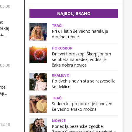
 05.00
NAJBOLJ BRANO
no
TRAČI
nekaj
Pri 61 letih še vedno narekuje
mu
modne trende
HOROSKOP
Dnevni horoskop: Škorpijonom
se obeta napredek, vodnarje
čaka dobra novica
 05.00
KRALJEVO
Po dveh sinovih sta se razveselila
še deklice
nte
aji
TRAČI
 v
Sedem let po poroki je ljubezen
še vedno enako močna
NOVICE
 12.18
Konec ljubezenske zgodbe:
Znana Slovenka potrdila razhod z