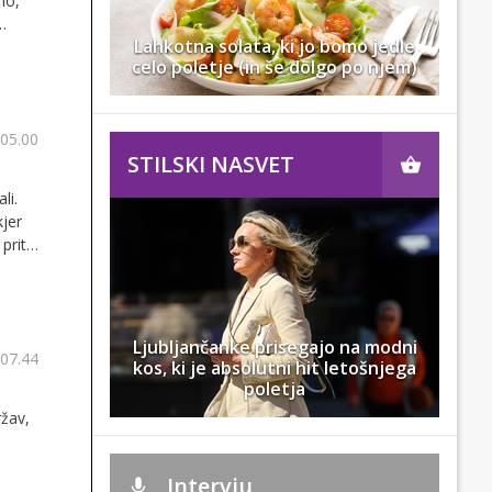
mo,
Lahkotna solata, ki jo bomo jedle
olje
celo poletje (in še dolgo po njem)
er
 s
 05.00
STILSKI NASVET
li.
kjer
priti
Ljubljančanke prisegajo na modni
 07.44
kos, ki je absolutni hit letošnjega
poletja
ržav,
Intervju