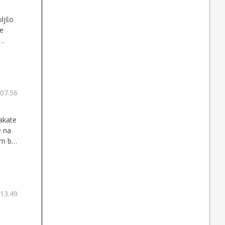
oljšo
je
 07.56
čakate
e na
am bi
 13.49