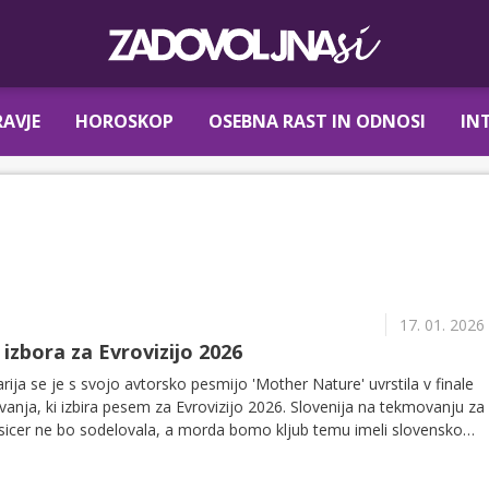
AVJE
HOROSKOP
OSEBNA RAST IN ODNOSI
IN
17. 01. 2026
 izbora za Evrovizijo 2026
ja se je s svojo avtorsko pesmijo 'Mother Nature' uvrstila v finale
nja, ki izbira pesem za Evrovizijo 2026. Slovenija na tekmovanju za
 sicer ne bo sodelovala, a morda bomo kljub temu imeli slovensko