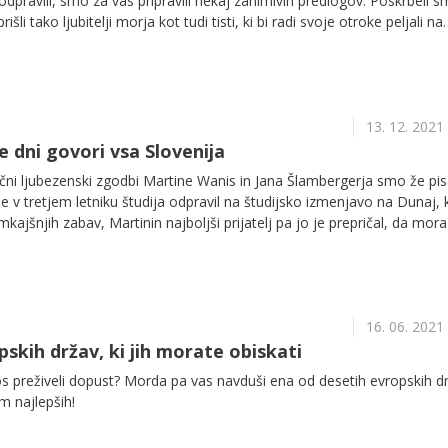
odpravili, smo za vas pripravili nekaj zanimivih predlogov. Poskrbeli s
šli tako ljubitelji morja kot tudi tisti, ki bi radi svoje otroke peljali na
a boste dobili idejo, kam se odpraviti, boste izvedeli tudi, kako je najb
edlagane izlete se boste namreč preprosto in hitro odpravili z vlakom t
 temveč čas med vožnjo tudi izkoristili za branje kakšne knjige, igranje
lj za sproščen pogovor s prijatelji.
13. 12. 2021
e dni govori vsa Slovenija
ni ljubezenski zgodbi Martine Wanis in Jana Šlambergerja smo že pisa
je v tretjem letniku študija odpravil na študijsko izmenjavo na Dunaj, 
kajšnjih zabav, Martinin najboljši prijatelj pa jo je prepričal, da mora 
e tam.
16. 06. 2021
pskih držav, ki jih morate obiskati
tos preživeli dopust? Morda pa vas navduši ena od desetih evropskih d
m najlepših!