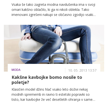
Vsaka še tako zagreta modna navdušenka ima v svoji
omari kakšno oblačilo, ki ga ni nikoli oblekla. Tako
imenovani zgrešeni nakupi se občasno zgodijo vsaki
izmed nas in tako se v domala vseh omarah skriva
kakšno oblačilo, ki ga samo prelagamo z enega
obešalnika na drugega. Najbolj ironično pri tem pa je,
da se kljub prenatrpanim omaram vsako jutro same
sebi smilimo, ker da nimamo kaj obleči. Kaj storiti?
Morda bo v pomoč seznam petih večnih klasik, ki
zaradi svoje konstantne aktualnosti in funkcionalnosti
ne bi smele manjkati v omari nobene prave dame.
MODA
10. 05. 2013 13.57
Kakšne kavbojke bomo nosile to
poletje?
Klasičen model džins hlač vsako leto doživi nekaj
modnih sprememb in ravno ti estetski popravki so
tisto, kar kavbojke že več desetletih ohranja v samem
vrhu modnih must-have' izdelkov. A ne samo to, da so