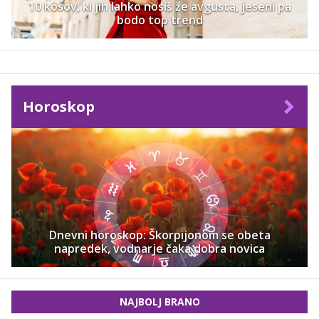
10 kosov, ki jih lahko nosiš že avgusta, jeseni pa
bodo top trend
Horoskop
Dnevni horoskop: Škorpijonom se obeta
napredek, vodnarje čaka dobra novica
NAJBOLJ BRANO