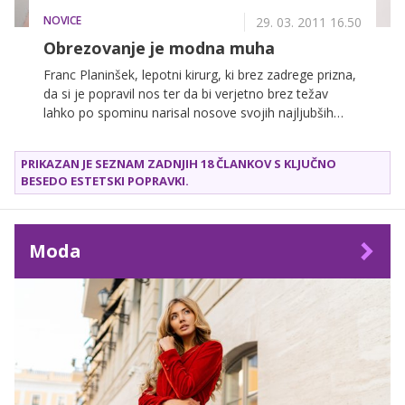
ljubkovalno kliče mali uničevalec. »Ravno včeraj mi je
NOVICE
razgrizel čisto nove škornje,« nam je zaupala v
29. 03. 2011 16.50
telefonskem pogovoru, a začutili smo, da mu tega ni
Obrezovanje je modna muha
za dolgo zamerila. Kadar se ne ukvarja s psom, rada
Franc Planinšek, lepotni kirurg, ki brez zadrege prizna,
prebere kakšno dobro knjigo, zanimajo pa jo tudi
da si je popravil nos ter da bi verjetno brez težav
alternativne metode zdravljenja. »Obiskovala sem
lahko po spominu narisal nosove svojih najljubših
tečaj za kitajsko terapijsko masažo in še vedno
hollywoodskih igralcev, nam je razložil, zakaj estetska
obiskujem nekdanjega profesorja ter se prepuščam
kirurgija ni več predvsem domena žensk.
njegovim terapijam, s katerimi poizkušam tudi omiliti
PRIKAZAN JE SEZNAM ZADNJIH 18 ČLANKOV S KLJUČNO
pojav celulita,« nam je zaupala Lilijana, ki jo prijatelji
BESEDO
ESTETSKI POPRAVKI
.
kličejo Lili.
Moda