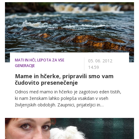
vedno v koraku s časom, tudi njihova praktičnost in
funkcionalnost jih delata večne ter kultne. Na kakšen
model bomo torej prisegale to poletje?
MATI IN HČI, LEPOTA ZA VSE
05. 06. 2012
GENERACIJE
14.59
Mame in hčerke, pripravili smo vam
čudovito presenečenje
Odnos med mamo in hčerko je zagotovo eden tistih,
ki nam ženskam lahko polepša vsakdan v vseh
življenjskih obdobjih. Zaupnici, prijateljici in
brezpogojni podpornici so besede, ki najpogosteje
opišejo ta odnos, ki traja vse življenje. In če si mama
in hči lahko nudita rami za jokanje ter delita vse
morebitne tegobe in preizkušnje, zakaj si ne bi delili
tudi veselja, sreče in trenutkov razvajanja. Vse to vam