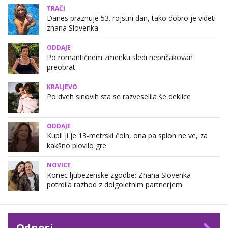
TRAČI
Danes praznuje 53. rojstni dan, tako dobro je videti
znana Slovenka
ODDAJE
Po romantičnem zmenku sledi nepričakovan
preobrat
KRALJEVO
Po dveh sinovih sta se razveselila še deklice
ODDAJE
Kupil ji je 13-metrski čoln, ona pa sploh ne ve, za
kakšno plovilo gre
NOVICE
Konec ljubezenske zgodbe: Znana Slovenka
potrdila razhod z dolgoletnim partnerjem
Odnosi