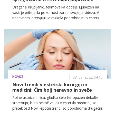
Dragana Krupljanić, tekmovalka oddaje Ljubezen na
vasi, je pritegnila pozornost zaradi svojega videza. V
nedavnem intervjuju je razkrila podrobnosti o estetski
kirurgiji.
NOVICE
08. 08. 2022 04.15
Novi trendi v estetski kirurgiji in
medicini: Čim bolj naravno in sveže
Polne ustnice in lica, gladko čelo ter opazen dekolte -
stereotipi, ki so nekoč veljali v estetski medicini, so
preteklost! Novi lepotni trendi so popolnoma drugačni.