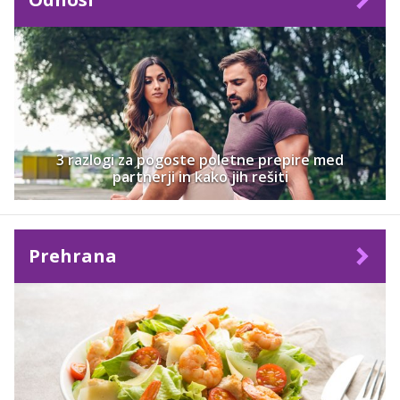
3 razlogi za pogoste poletne prepire med
partnerji in kako jih rešiti
Prehrana