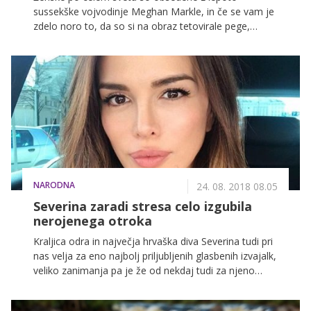
sussekške vojvodinje Meghan Markle, in če se vam je
zdelo noro to, da so si na obraz tetovirale pege,
boste nad potezo 30-letne Tanye Ricardo, ostali brez
besed.
NARODNA
24. 08. 2018 08.05
Severina zaradi stresa celo izgubila
nerojenega otroka
Kraljica odra in največja hrvaška diva Severina tudi pri
nas velja za eno najbolj priljubljenih glasbenih izvajalk,
veliko zanimanja pa je že od nekdaj tudi za njeno
zasebno in ljubezensko življenje. Mnogi jo imajo za
kontroverzno in ko smo jo pred leti vprašali, kaj si o