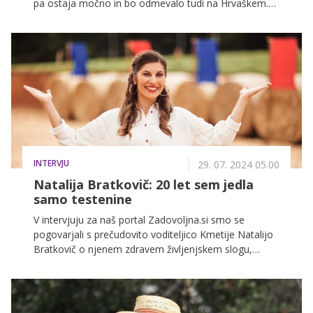
pa ostaja močno in bo odmevalo tudi na Hrvaškem.
Spregovorila je o prihajajoči predstavi, svojem
odraščanju ter o spremembah v sprejemanju
transspolnosti in staranju.
INTERVJU
29. 07. 2024 05.00
Natalija Bratkovič: 20 let sem jedla
samo testenine
V intervjuju za naš portal Zadovoljna.si smo se
pogovarjali s prečudovito voditeljico Kmetije Natalijo
Bratkovič o njenem zdravem življenjskem slogu,
ohranjanju telesne vzdržljivosti in sprejemanju same
sebe.