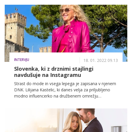
INTERVJU
18. 01. 2022 09.13
Slovenka, ki z drznimi stajlingi
navdušuje na Instagramu
Strast do mode in vsega lepega je zapisana v njenem
DNK. Lilijana Kastelic, ki danes velja za priljubljeno
modno influencerko na družbenem omrežju
Instagram, pravi, da se je z modo aktivno začela
ukvarjati v srednji šoli, kasneje je želela nadaljevati
študij v Torontu, a je imelo življenje za njo drugačne
načrte. Zaradi očetove bolezni se je vrnila v Slovenijo
in tukaj tudi ostala. "Vseskozi sem spremljala modne