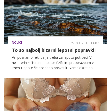
tem misli, nam je odgovorila: »Odvisno je tudi od
tega, kako me ljudje dojemajo. Nekateri me imajo za
pop izvajalko, drugi za ne vem kaj. Morda sem izven
nekih šablon, ki so določene za pop glasbenike. Ne
vem. Zelo težko govorim o sebi.«
NOVICE
25. 03. 2016 14.02
To so najbolj bizarni lepotni popravki!
Vsi poznamo rek, da je treba za lepoto potrpeti. V
nekaterih kulturah pa so se fizičnim preobrazbam v
imenu lepote še posebno posvetili. Nemalokrat so
zato posamezniki trpeli vse življenje.