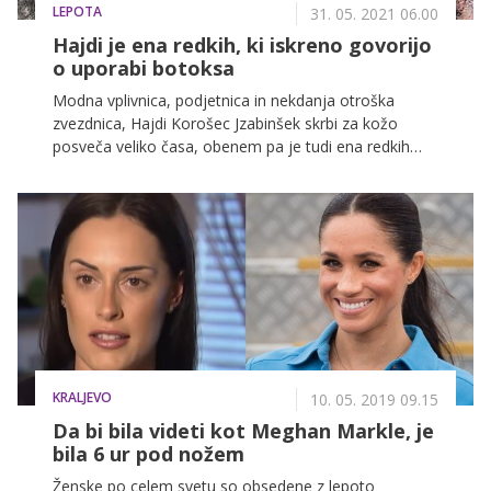
LEPOTA
31. 05. 2021 06.00
Hajdi je ena redkih, ki iskreno govorijo
o uporabi botoksa
Modna vplivnica, podjetnica in nekdanja otroška
zvezdnica, Hajdi Korošec Jzabinšek skrbi za kožo
posveča veliko časa, obenem pa je tudi ena redkih
znanih Slovenk, ki povsem odkrito govori o uporabi
botoksa. " Nikakor ne želim spreminjati svojega
obraza – botoks in in polnila uporabljam le zato, da se
zjutraj z malo večjim veseljem veseljem pogledam v
ogledalo. Obraz je bolj spočit in svež," pravi Hajdi, ki
staranje sicer dojema kot nekaj lepega. "Nič ti ne
pomaga, če tvoja glava, tvoj um ni na pravem mestu
– nobena lepotna operacija, noben botoks, polnilo ali
krema."
KRALJEVO
10. 05. 2019 09.15
Da bi bila videti kot Meghan Markle, je
bila 6 ur pod nožem
Ženske po celem svetu so obsedene z lepoto