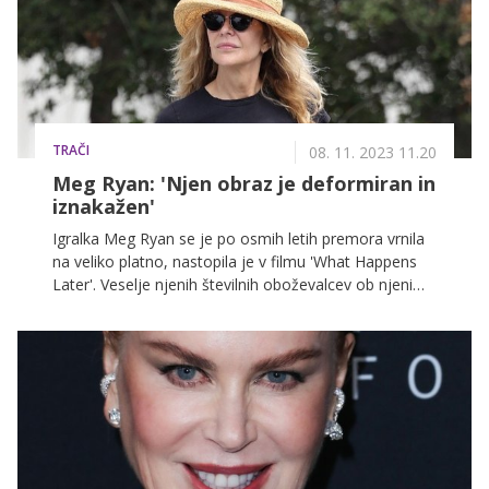
TRAČI
08. 11. 2023 11.20
Meg Ryan: 'Njen obraz je deformiran in
iznakažen'
Igralka Meg Ryan se je po osmih letih premora vrnila
na veliko platno, nastopila je v filmu 'What Happens
Later'. Veselje njenih številnih oboževalcev ob njeni
vrnitvi pa je zasenčila razprava o njenem videzu po
plastični operaciji. Na družbenih omrežjih so se
pojavili komentarji, ki so sprožili burno razpravo.