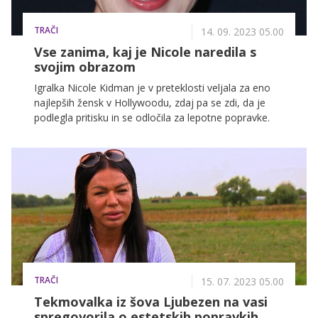
TRAČI
14. 09. 2023 05.00
Vse zanima, kaj je Nicole naredila s
svojim obrazom
Igralka Nicole Kidman je v preteklosti veljala za eno
najlepših žensk v Hollywoodu, zdaj pa se zdi, da je
podlegla pritisku in se odločila za lepotne popravke.
TRAČI
15. 07. 2023 05.00
Tekmovalka iz šova Ljubezen na vasi
spregovorila o estetskih popravkih