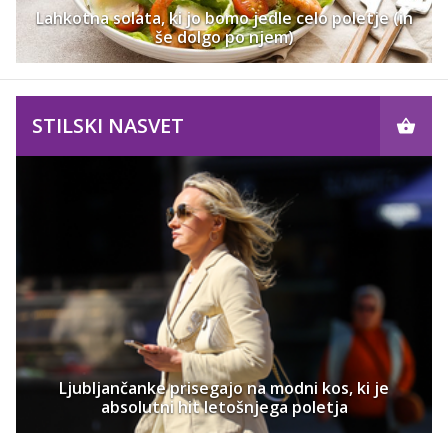
Lahkotna solata, ki jo bomo jedle celo poletje (in
še dolgo po njem)
STILSKI NASVET
Ljubljančanke prisegajo na modni kos, ki je
absolutni hit letošnjega poletja