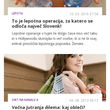
LEPOTA
10. 03. 2016 07.58
To je lepotna operacija, za katero se
odloča največ Slovenk!
Lepotne operacije v tujini že dolgo časa niso več tabu
in v Hollywoodu skorajda ni več osebe, ki si ne bi vsaj
enkrat privoščila lepotnega popravka. Ženske
obiskujejo lepotne kirurge v želji, da bi imele zadnjico,
kot jo ima Kim Kardashian, polnejše ustnice, raven
trebuh in lepše prsi, to pa so tudi posegi, za katere se
odloča vedno več Slovenk. Estetski kirurg Andrej
Testen pravi, da pri nas še vedno vodijo posegi na
prsih, kar pa se tiče predsodkov, smo tudi Slovenci
vedno bolj odprti za lepotne operacije.
SVET NA KANALU A
06. 08. 2013 08.13
Večna jutranja dilema: kaj obleči?