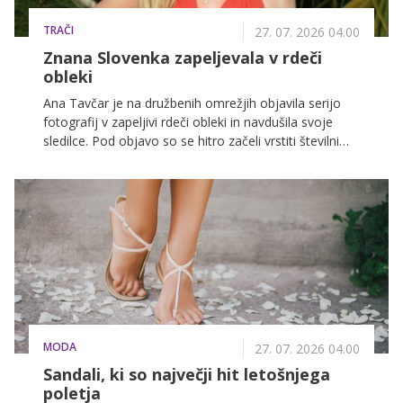
TRAČI
27. 07. 2026 04.00
Znana Slovenka zapeljevala v rdeči
obleki
Ana Tavčar je na družbenih omrežjih objavila serijo
fotografij v zapeljivi rdeči obleki in navdušila svoje
sledilce. Pod objavo so se hitro začeli vrstiti številni
komplimenti, mnogi pa so zapisali, da je videti
naravnost osupljivo.
MODA
27. 07. 2026 04.00
Sandali, ki so največji hit letošnjega
poletja