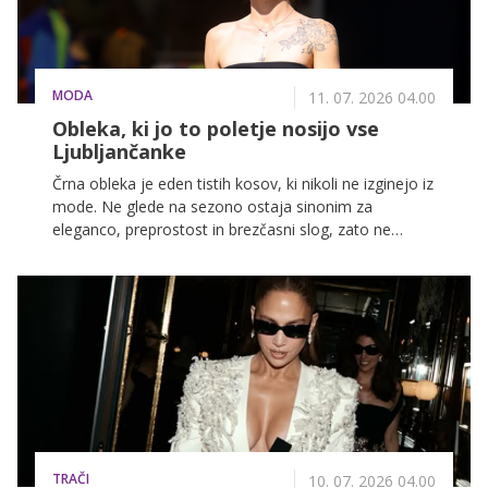
MODA
11. 07. 2026 04.00
Obleka, ki jo to poletje nosijo vse
Ljubljančanke
Črna obleka je eden tistih kosov, ki nikoli ne izginejo iz
mode. Ne glede na sezono ostaja sinonim za
eleganco, preprostost in brezčasni slog, zato ne
preseneča, da jo lahko tudi letos pogosto opazimo na
ulicah Ljubljane. Med sprehodom po središču mesta
smo ujeli več modnih navdušenk, ki so dokazale, da je
črna obleka še vedno ena najboljših modnih naložb.
TRAČI
10. 07. 2026 04.00