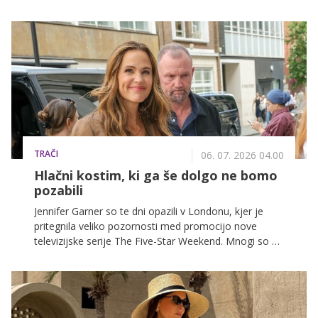
opazimo na mestnih ulicah, še posebej izstopajo
rjave hlače različnih krojev. Ta modni kos je postal
nepogrešljiv del garderobe številnih Ljubljančank, ki
stavijo na brezčasen videz in udobje tudi v najbolj
vročih dneh.
TRAČI
06. 07. 2026 04.00
Hlačni kostim, ki ga še dolgo ne bomo
pozabili
Jennifer Garner so te dni opazili v Londonu, kjer je
pritegnila veliko pozornosti med promocijo nove
televizijske serije The Five-Star Weekend. Mnogi so ob
pogledu na njeno osveženo podobo ugotavljali, da je
z novo pričesko in svetlejšo barvo las videti skoraj
neprepoznavno.