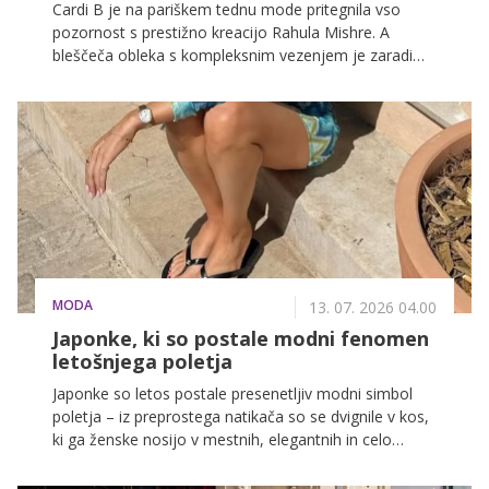
Cardi B je na pariškem tednu mode pritegnila vso
pozornost s prestižno kreacijo Rahula Mishre. A
bleščeča obleka s kompleksnim vezenjem je zaradi
enega samega spornega detajla poskrbela za
razgrete razprave na družbenih omrežjih.
MODA
13. 07. 2026 04.00
Japonke, ki so postale modni fenomen
letošnjega poletja
Japonke so letos postale presenetljiv modni simbol
poletja – iz preprostega natikača so se dvignile v kos,
ki ga ženske nosijo v mestnih, elegantnih in celo
poslovnih kombinacijah. Trend je eksplodiral po Evropi
in postal eden najbolj prepoznavnih poletnih modnih