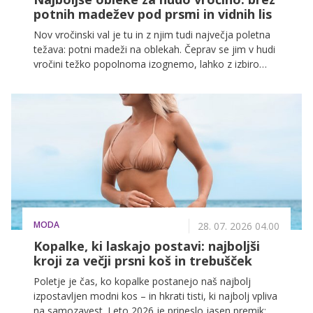
potnih madežev pod prsmi in vidnih lis
Nov vročinski val je tu in z njim tudi največja poletna
težava: potni madeži na oblekah. Čeprav se jim v hudi
vročini težko popolnoma izognemo, lahko z izbiro
pravih barv, krojev in tkanin dosežemo, da so skoraj
nevidni. Spodaj je vodnik, ki ti pomaga izbrati obleke, v
katerih boš videti sveže – tudi ko je zunaj 35 stopinj ali
več.
MODA
28. 07. 2026 04.00
Kopalke, ki laskajo postavi: najboljši
kroji za večji prsni koš in trebušček
Poletje je čas, ko kopalke postanejo naš najbolj
izpostavljen modni kos – in hkrati tisti, ki najbolj vpliva
na samozavest. Leto 2026 je prineslo jasen premik: