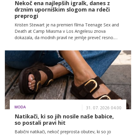
Nekoč ena najlepših igralk, danes z
drznim uporniškim slogom na rdeči
preprogi
Kristen Stewart je na premieri filma Teenage Sex and
Death at Camp Miasma v Los Angelesu znova
dokazala, da modnih pravil ne jemlje preveč resno.
Njena nekonvencionalna podoba je nemudoma
pritegnila pozornost fotografov in sprožila burne
odzive na družbenih omrežjih.
MODA
31. 07. 2026 04.00
Natikači, ki so jih nosile naše babice,
so postali pravi hit
Babični natikači, nekoč preprosta obutev, ki so jo