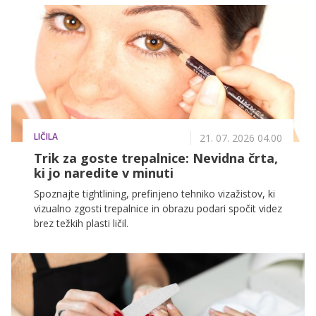
obutve, ki navdušuje.
LIČILA
21. 07. 2026 04.00
Trik za goste trepalnice: Nevidna črta,
ki jo naredite v minuti
Spoznajte tightlining, prefinjeno tehniko vizažistov, ki
vizualno zgosti trepalnice in obrazu podari spočit videz
brez težkih plasti ličil.