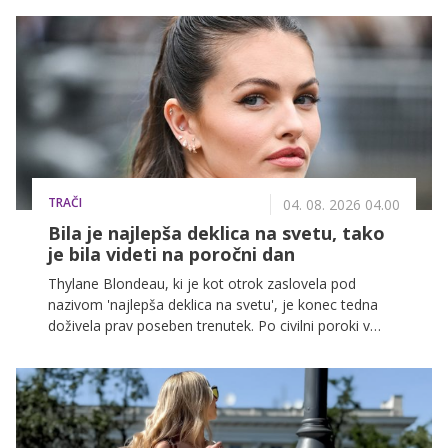
TRAČI
04. 08. 2026 04.00
Bila je najlepša deklica na svetu, tako
je bila videti na poročni dan
Thylane Blondeau, ki je kot otrok zaslovela pod
nazivom 'najlepša deklica na svetu', je konec tedna
doživela prav poseben trenutek. Po civilni poroki v
Parizu sta z Benom Attalom svojo ljubezen proslavila
še z veliko slovesnostjo na jugu Francije, fotografije z
dogodka pa so navdušile številne oboževalce.