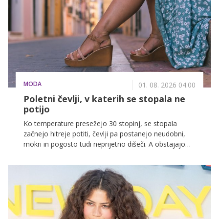
MODA
01. 08. 2026 04.00
Poletni čevlji, v katerih se stopala ne
potijo
Ko temperature presežejo 30 stopinj, se stopala
začnejo hitreje potiti, čevlji pa postanejo neudobni,
mokri in pogosto tudi neprijetno dišeči. A obstajajo
modeli in materiali, ki to težavo učinkovito zmanjšajo.
Poletni čevlji, ki dihajo, odvajajo vlago in ne ustvarjajo
toplote, so ključ do udobja v vročinskem valu.