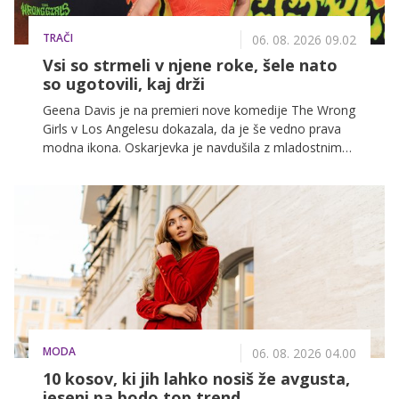
TRAČI
06. 08. 2026 09.02
Vsi so strmeli v njene roke, šele nato
so ugotovili, kaj drži
Geena Davis je na premieri nove komedije The Wrong
Girls v Los Angelesu dokazala, da je še vedno prava
modna ikona. Oskarjevka je navdušila z mladostnim
videzom in drzno modno izbiro, največ pogledov pa je
pritegnil njen izjemno nenavaden modni dodatek, ki je
nadomestil klasično torbico.
MODA
06. 08. 2026 04.00
10 kosov, ki jih lahko nosiš že avgusta,
jeseni pa bodo top trend