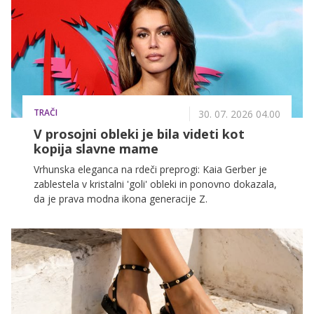
tradicionalna.
TRAČI
30. 07. 2026 04.00
V prosojni obleki je bila videti kot
kopija slavne mame
Vrhunska eleganca na rdeči preprogi: Kaia Gerber je
zablestela v kristalni 'goli' obleki in ponovno dokazala,
da je prava modna ikona generacije Z.