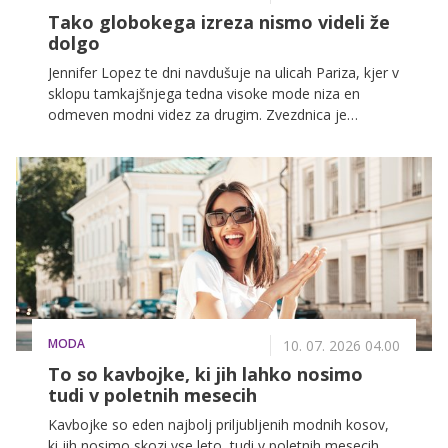
Tako globokega izreza nismo videli že
dolgo
Jennifer Lopez te dni navdušuje na ulicah Pariza, kjer v
sklopu tamkajšnjega tedna visoke mode niza en
odmeven modni videz za drugim. Zvezdnica je
dokazala, da ostaja prava modna ikona, saj je s
svojimi skrbno izbranimi stajlingi znova pritegnila vse
poglede.
MODA
10. 07. 2026 04.00
To so kavbojke, ki jih lahko nosimo
tudi v poletnih mesecih
Kavbojke so eden najbolj priljubljenih modnih kosov,
ki jih nosimo skozi vse leto, tudi v poletnih mesecih.