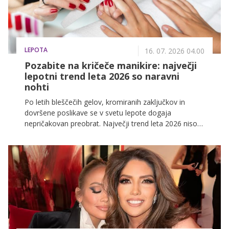
LEPOTA
16. 07. 2026 04.00
Pozabite na kričeče manikire: največji
lepotni trend leta 2026 so naravni
nohti
Po letih bleščečih gelov, kromiranih zaključkov in
dovršene poslikave se v svetu lepote dogaja
nepričakovan preobrat. Največji trend leta 2026 niso
več opazni nohti, temveč skrbno negovani naravni
nohti, z nežnim nude lakom, prosojnim sijajem ali
celo brez laka.