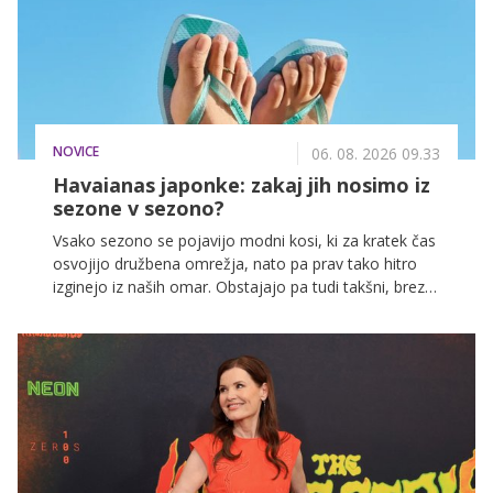
NOVICE
06. 08. 2026 09.33
Havaianas japonke: zakaj jih nosimo iz
sezone v sezono?
Vsako sezono se pojavijo modni kosi, ki za kratek čas
osvojijo družbena omrežja, nato pa prav tako hitro
izginejo iz naših omar. Obstajajo pa tudi takšni, brez
katerih si poletja preprosto ne moremo predstavljati,
ne glede na trende.