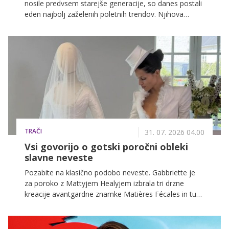
nosile predvsem starejše generacije, so danes postali
eden najbolj zaželenih poletnih trendov. Njihova
priljubljenost temelji na udobju, nostalgičnem videzu
in presenetljivo modernem modnem učinku, zaradi
katerega jih modne hiše in trendseterke vključujejo v
svoje poletne kombinacije.
TRAČI
31. 07. 2026 04.00
Vsi govorijo o gotski poročni obleki
slavne neveste
Pozabite na klasično podobo neveste. Gabbriette je
za poroko z Mattyjem Healyjem izbrala tri drzne
kreacije avantgardne znamke Matières Fécales in tudi
pred oltarjem ostala zvesta svoji temačni,
nekonvencionalni estetiki. Največ pozornosti je
pritegnila bela poročna obleka, ki je bila vse prej kot