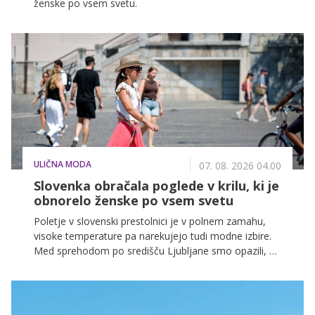
ženske po vsem svetu.
ULIČNA MODA
07. 08. 2026 04.00
Slovenka obračala poglede v krilu, ki je
obnorelo ženske po vsem svetu
Poletje v slovenski prestolnici je v polnem zamahu,
visoke temperature pa narekujejo tudi modne izbire.
Med sprehodom po središču Ljubljane smo opazili, da
letos kraljujejo lahkotna, zračna krila in maksi obleke,
ki združujejo udobje in eleganco. Nekaj najlepših
poletnih stajlingov, ki so pritegnili našo pozornost, si
oglejte v nadaljevanju.