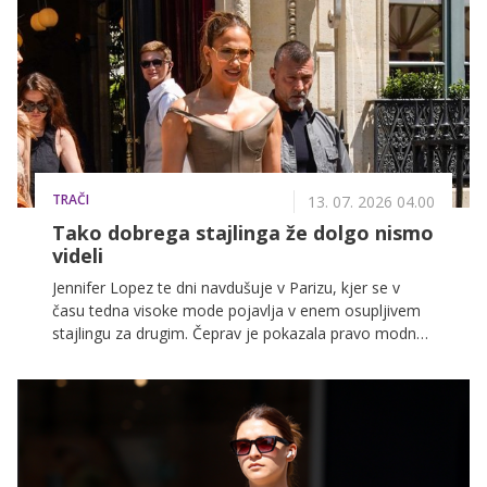
premikov.
TRAČI
13. 07. 2026 04.00
Tako dobrega stajlinga že dolgo nismo
videli
Jennifer Lopez te dni navdušuje v Parizu, kjer se v
času tedna visoke mode pojavlja v enem osupljivem
stajlingu za drugim. Čeprav je pokazala pravo modno
paleto glamuroznih videzov, je prav eden od njenih
dnevnih outfitov izstopil kot popolna kombinacija
elegance, prefinjenosti in nosljivosti, ki jo lahko zlahka
posnemamo tudi v vsakdanjem življenju.