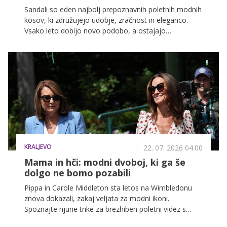
Sandali so eden najbolj prepoznavnih poletnih modnih
kosov, ki združujejo udobje, zračnost in eleganco.
Vsako leto dobijo novo podobo, a ostajajo
nepogrešljiv del garderobe, saj se odlično prilagajajo
tako sproščenim kot bolj urejenim poletnim
kombinacijam.
KRALJEVO
22. 07. 2026 04.00
Mama in hči: modni dvoboj, ki ga še
dolgo ne bomo pozabili
Pippa in Carole Middleton sta letos na Wimbledonu
znova dokazali, zakaj veljata za modni ikoni.
Spoznajte njune trike za brezhiben poletni videz s
srajčnimi oblekami, cvetličnimi vzorci in izbiro udobne