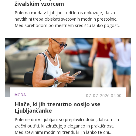
živalskim vzorcem
Poletna moda v Ljubljani tudi letos dokazuje, da za
navdih ni treba obiskati svetovnih modnih prestolnic.
Med sprehodom po mestnem središču lahko pogosto
opazimo posameznike, ki s premišljeno izbranimi kosi,
samozavestjo in osebnim slogom poskrbijo za
modne trenutke, vredne pozornosti.
MODA
07. 07. 2026 04.00
Hlače, ki jih trenutno nosijo vse
Ljubljančanke
Poletne dni v Ljubljani so preplavili udobni, lahkotni in
zračni outfiti, ki združujejo eleganco in praktičnost.
Med številnimi modnimi trendi, ki jih lahko te dni