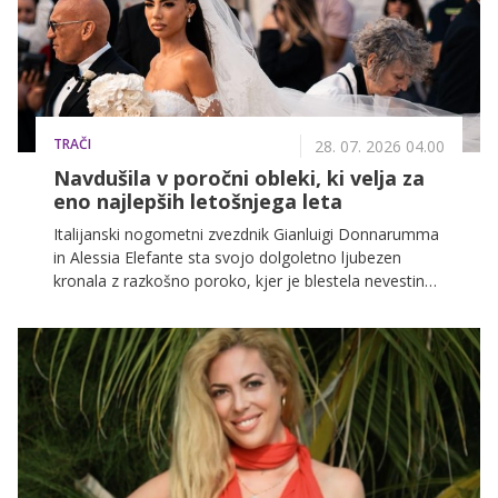
TRAČI
28. 07. 2026 04.00
Navdušila v poročni obleki, ki velja za
eno najlepših letošnjega leta
Italijanski nogometni zvezdnik Gianluigi Donnarumma
in Alessia Elefante sta svojo dolgoletno ljubezen
kronala z razkošno poroko, kjer je blestela nevestina
unikatna kreacija. Nevestina izbira čipkaste obleke s
korzetom in unikatnimi prosojnimi rokavi predstavlja
popoln navdih za moderne neveste, ki iščejo klasiko s
preobratom.