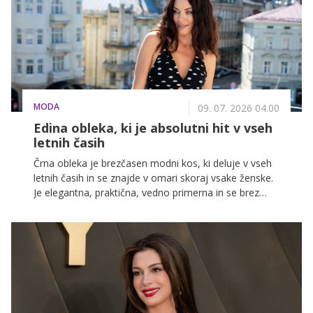
MODA
09. 07. 2026 04.00
Edina obleka, ki je absolutni hit v vseh
letnih časih
Črna obleka je brezčasen modni kos, ki deluje v vseh
letnih časih in se znajde v omari skoraj vsake ženske.
Je elegantna, praktična, vedno primerna in se brez
težav prilagodi tako dnevnim kot večernim
priložnostim. Prav zato ostaja tudi v poletju 2026
eden najbolj zaželenih modnih kosov.