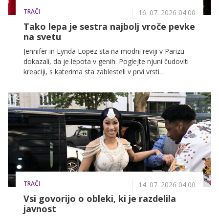
TRAČI
16. 07. 2026 04.00
Tako lepa je sestra najbolj vroče pevke
na svetu
Jennifer in Lynda Lopez sta na modni reviji v Parizu
dokazali, da je lepota v genih. Poglejte njuni čudoviti
kreaciji, s katerima sta zablesteli v prvi vrsti
prestižnega dogodka.
TRAČI
14. 07. 2026 04.00
Vsi govorijo o obleki, ki je razdelila
javnost