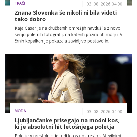
TRAČI
03. 08. 2026 04.00
Znana Slovenka še nikoli ni bila videti
tako dobro
Kaja Casar je na družbenih omrežjih navdušila z novo
serijo poletnih fotografij, na katerih pozira ob morju. V
črnih kopalkah je pokazala zavidljivo postavo in
požela številne odzive svojih sledilcev.
MODA
03. 08. 2026 04.00
Ljubljančanke prisegajo na modni kos,
ki je absolutni hit letošnjega poletja
Poletje v prestolnici je tudi letos postreglo s številnimi