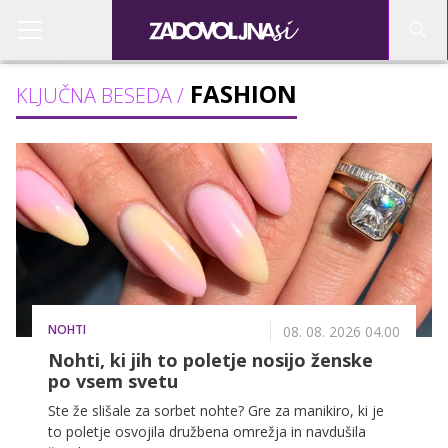
FASHION
KLJUČNA BESEDA /
NOHTI
08. 08. 2026 04.00
Nohti, ki jih to poletje nosijo ženske
po vsem svetu
Ste že slišale za sorbet nohte? Gre za manikiro, ki je
to poletje osvojila družbena omrežja in navdušila