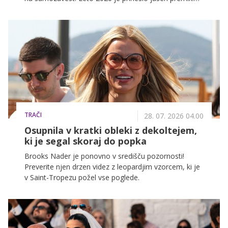
ženske ne iščejo več kopalk, ki skrivajo, ampak
takšne, ki poudarijo tisto, kar je na njih najlepše.
TRAČI
28. 07. 2026 04.00
Osupnila v kratki obleki z dekoltejem,
ki je segal skoraj do popka
Brooks Nader je ponovno v središču pozornosti!
Preverite njen drzen videz z leopardjim vzorcem, ki je
v Saint-Tropezu požel vse poglede.