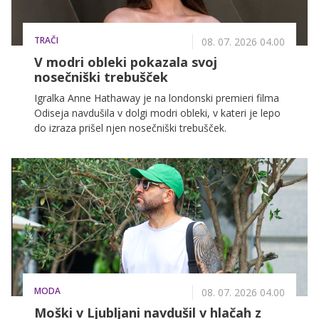
TRAČI
08. 07. 2026 04.00
V modri obleki pokazala svoj
nosečniški trebušček
Igralka Anne Hathaway je na londonski premieri filma
Odiseja navdušila v dolgi modri obleki, v kateri je lepo
do izraza prišel njen nosečniški trebušček.
MODA
08. 07. 2026 04.00
Moški v Ljubljani navdušil v hlačah z