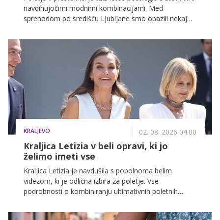
navdihujočimi modnimi kombinacijami. Med
sprehodom po središču Ljubljane smo opazili nekaj
stajlingov, ki so zaradi svoje elegance, preprostosti in
občutka za trende še posebej izstopali.
KRALJEVO
02. 08. 2026 04.00
Kraljica Letizia v beli opravi, ki jo
želimo imeti vse
Kraljica Letizia je navdušila s popolnoma belim
videzom, ki je odlična izbira za poletje. Vse
podrobnosti o kombiniranju ultimativnih poletnih
kosov, ki skrbijo za prefinjen videz, si lahko preberete
v nadaljevanju.