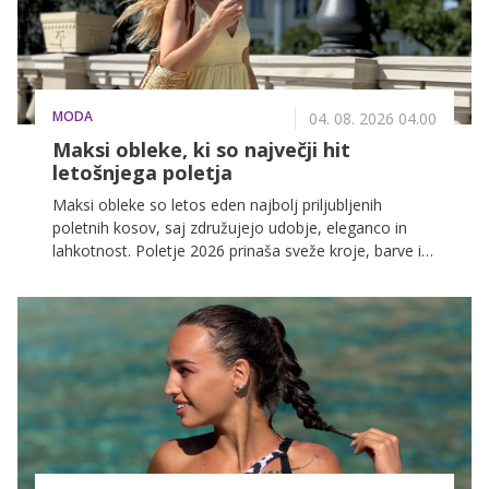
MODA
04. 08. 2026 04.00
Maksi obleke, ki so največji hit
letošnjega poletja
Maksi obleke so letos eden najbolj priljubljenih
poletnih kosov, saj združujejo udobje, eleganco in
lahkotnost. Poletje 2026 prinaša sveže kroje, barve in
materiale, ki maksi obleko postavljajo v središče
trendov.