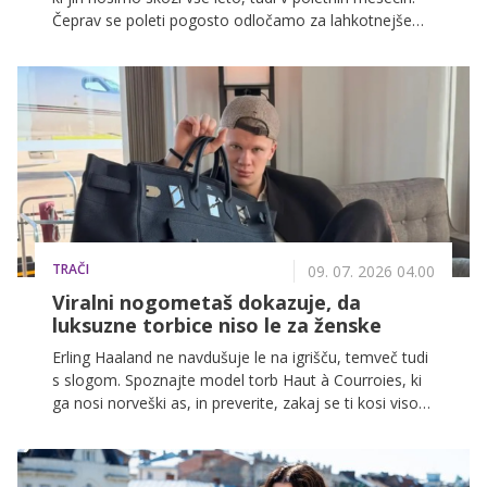
Čeprav se poleti pogosto odločamo za lahkotnejše
materiale, denim ostaja stalnica, ki jo zlahka
prilagodimo visokim temperaturam in sproščenemu
poletnemu slogu.
TRAČI
09. 07. 2026 04.00
Viralni nogometaš dokazuje, da
luksuzne torbice niso le za ženske
Erling Haaland ne navdušuje le na igrišču, temveč tudi
s slogom. Spoznajte model torb Haut à Courroies, ki
ga nosi norveški as, in preverite, zakaj se ti kosi visoke
mode vse pogosteje pojavljajo kot statusni simbol
med vrhunskimi nogometaši.