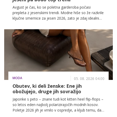
Avgust je čas, ko se poletna garderoba počasi
prepleta z jesenskimi trendi. Modne hiše so že razkrile
ključne smernice za jesen 2026, zato je zdaj idealni
trenutek, da izbereš kose, ki jih lahko nosiš takoj,
hkrati pa bodo jeseni med najbolj zaželenimi.
MODA
05. 08. 2026 04.00
Obutev, ki deli ženske: Ene jih
obožujejo, druge jih sovražijo
Japonke s peto – znane tudi kot kitten heel flip-flops –
so letos eden najbolj polarizirajočih modnih kosov.
Poletje 2026 jih je vrnilo v ospredje, a kljub temu, da
jih večina obožuje, jih nekatere sovražijo.