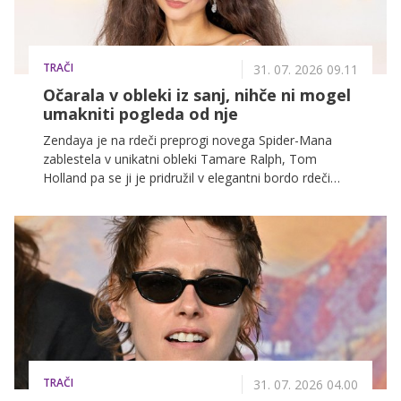
TRAČI
31. 07. 2026 09.11
Očarala v obleki iz sanj, nihče ni mogel
umakniti pogleda od nje
Zendaya je na rdeči preprogi novega Spider-Mana
zablestela v unikatni obleki Tamare Ralph, Tom
Holland pa se ji je pridružil v elegantni bordo rdeči
obleki.
TRAČI
31. 07. 2026 04.00