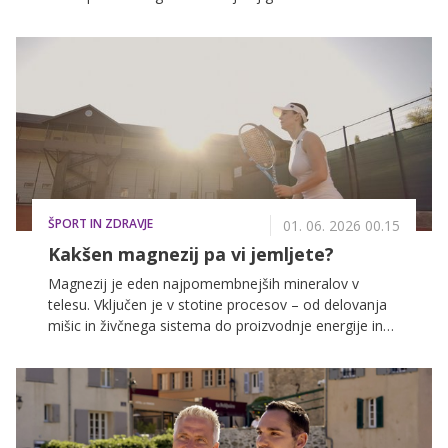
destinacij na svetu – v Saint-Tropezu.
ŠPORT IN ZDRAVJE
01. 06. 2026 00.15
Kakšen magnezij pa vi jemljete?
Magnezij je eden najpomembnejših mineralov v
telesu. Vključen je v stotine procesov – od delovanja
mišic in živčnega sistema do proizvodnje energije in
psihološke funkcije. Kljub temu ga veliko ljudi ne
vnese dovolj, saj ga telo ne more samo proizvesti niti
ga dolgoročno shranjevati.