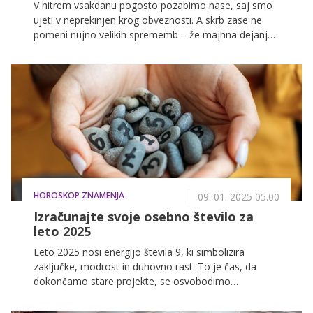
V hitrem vsakdanu pogosto pozabimo nase, saj smo
ujeti v neprekinjen krog obveznosti. A skrb zase ne
pomeni nujno velikih sprememb – že majhna dejanja,
kot so nekaj minut tišine ob jutranji kavi, sprehod v
naravi ali omejevanje časa pred zasloni, lahko vplivajo
na naše počutje. Slovenska vplivnica Rebecca Gliha se
tega dobro zaveda in v videu razkriva, kako tudi v
najbolj stresnih tednih najde čas zase ter s
preprostimi koraki poskrbi za svoje dobro počutje.
HOROSKOP ZNAMENJA
09. 01. 2025 05.00
Izračunajte svoje osebno število za
leto 2025
Leto 2025 nosi energijo števila 9, ki simbolizira
zaključke, modrost in duhovno rast. To je čas, da
dokončamo stare projekte, se osvobodimo
preteklosti in ustvarimo prostor za nove začetke.
Število 9 nas spodbuja k sočutju, velikodušnosti in