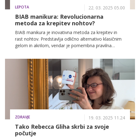
LEPOTA
22. 03. 2025 05.00
BIAB manikura: Revolucionarna
metoda za krepitev nohtov?
BIAB manikura je inovativna metoda za krepitev in
rast nohtov. Predstavlja odlično alternativo klasičnim
gelom in akrilom, vendar je pomembna pravilna
izvedba postopka. Z upoštevanjem nasvetov za nego
lahko uživate v lepih in zdravih nohtih.
ZDRAVJE
19. 03. 2025 11.24
Tako Rebecca Gliha skrbi za svoje
počutje