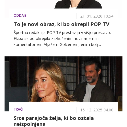
ODDAJE
21. 01. 2026 10.54
To je novi obraz, ki bo okrepil POP TV
Športna redakcija POP TV prestavlja v višjo prestavo.
Ekipa se bo okrepila z izkušenim novinarjem in
komentatorjem Aljažem Golčerjem, enim bolj
prepoznavnih poznavalcev dirkaškega sveta pri nas.
Aljaž bo v prihajajoči sezoni komentiral
najprestižnejše, najhitrejše in tehnološko najbolj
dovršeno dirkaško tekmovanje na svetu – formulo 1,
ki jo bodo gledalci lahko spremljali na Kanalu A in
VOYO.
TRAČI
15. 12. 2025 04.00
Srce parajoča želja, ki bo ostala
neizpolnjena