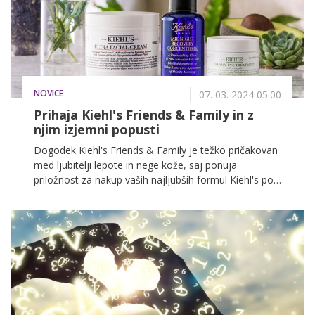
kožo telesa hkrati negujete in zapeljivo odišavite?
Odkrijte, zakaj so dišeča parfumska mleka postala
pravi hit!
NOVICE
07. 03. 2024 05.00
Prihaja Kiehl's Friends & Family in z
njim izjemni popusti
Dogodek Kiehl's Friends & Family je težko pričakovan
med ljubitelji lepote in nege kože, saj ponuja
priložnost za nakup vaših najljubših formul Kiehl's po
ugodnejših cenah.