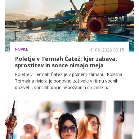
NOVICE
16. 06. 2026 00.15
Poletje v Termah Čatež: kjer zabava,
sprostitev in sonce nimajo meja
Poletje v Termah Čatež je v polnem zamahu. Poletna
Termalna riviera je ponovno zaživela v ritmu vodnih
doživetij, sončnih dni in nepozabnih družinskih
trenutkov. Tobogani, bazeni, valovi, sproščeni poletni
večeri in bogata kulinarična ponudba ustvarjajo
popolno destinacijo za vse generacije.