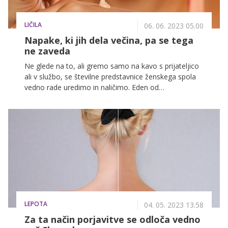
LIČILA
06. 06. 2023 05.00
Napake, ki jih dela večina, pa se tega
ne zaveda
Ne glede na to, ali gremo samo na kavo s prijateljico
ali v službo, se številne predstavnice ženskega spola
vedno rade uredimo in naličimo. Eden od
najpomembnejših korakov dnevnega ličenja je
zagotovo nanos pudra, s katerim prekrijemo
nepravilnosti. Da je rezultat takšen, kot se šika, je
seveda treba poznati nekaj pravil nanašanja tekočega
pudra. Marsikatera namreč pri tem dela vsaj eno od
spodaj naštetih napak ...
LEPOTA
04. 05. 2023 13.58
Za ta način porjavitve se odloča vedno