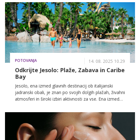
POTOVANJA
14. 08. 2025 10.29
Odkrijte Jesolo: Plaže, Zabava in Caribe
Bay
Jesolo, ena izmed glavnih destinacij ob italijanski
jadranski obali, je znan po svojih dolgih plažah, živahni
atmosferi in široki izbiri aktivnosti za vse. Ena izmed
izkušenj, ki je ne smete zamuditi, če iščete zabavo, je
vodni park Caribe Bay, eden najbolj priznanih in
nagrajenih tematskih parkov v Italiji. Nahaja se
neposredno v Jesolu, Caribe Bay pa ponuja nekaj za
vsakogar, od najbolj adrenalinskih atrakcij do bolj
mirnih, primernih za vso družino.