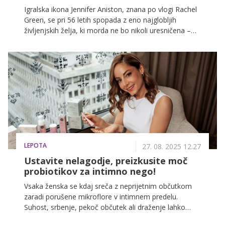
Igralska ikona Jennifer Aniston, znana po vlogi Rachel
Green, se pri 56 letih spopada z eno najglobljih
življenjskih želja, ki morda ne bo nikoli uresničena –
materinstvom, in svojo ranljivost zdaj končno deli z
javnostjo.
LEPOTA
27. 08. 2025 12.27
Ustavite nelagodje, preizkusite moč
probiotikov za intimno nego!
Vsaka ženska se kdaj sreča z neprijetnim občutkom
zaradi porušene mikroflore v intimnem predelu.
Suhost, srbenje, pekoč občutek ali draženje lahko
zmotijo vsakdan in vplivajo na samozavest.