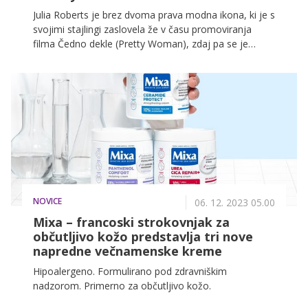
Julia Roberts je brez dvoma prava modna ikona, ki je s
svojimi stajlingi zaslovela že v času promoviranja
filma Čedno dekle (Pretty Woman), zdaj pa se je
zvezdnica odločila, da je prišel čas, da v modo vrne
nekaj najbolj priljubljenih trendov iz 90. let prejšnjega
stoletja.
NOVICE
06. 12. 2023 05.00
Mixa – francoski strokovnjak za
občutljivo kožo predstavlja tri nove
napredne večnamenske kreme
Hipoalergeno. Formulirano pod zdravniškim
nadzorom. Primerno za občutljivo kožo.