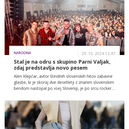
širšemu pogledu na svet ter nas vodi k osebni in
kolektivni izpolnitvi. Kaj pa je vaše osebno število za
leto, ki je pred nami? Izračunajte ga v nadaljevanju.
NARODNA
29. 10. 2024 12.47
Stal je na odru s skupino Parni Valjak,
zdaj predstavlja novo pesem
Alen Klepčar, avtor številnih slovenskih hitov zabavne
glasbe, ki je skoraj dve desetletji z znanim slovenskim
bendom nastopal po vsej Sloveniji, je po srcu rocker,
ki je pred nekaj leti ustanovil tudi rock band.