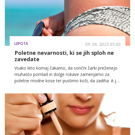
so kot sveti gral, ko gre za lepo kožo. Imajo namreč
številne pozitivne učinke, zaradi katerih so jih v svojo
lepotno rutino vključile številne pripadnice ženskega
spola.
LEPOTA
09. 06. 2023 05.00
Poletne nevarnosti, ki se jih sploh ne
zavedate
Vsako leto komaj čakamo, da sončni žarki preženejo
muhasto pomlad in dolge rokave zamenjamo za
poletne modne kose ter pustimo koži, da zadiha. A jo
sonce, veter, slana voda, vročina in klimatizirani
prostori lahko hitro izsušijo do te mere, da je videti
izžeta, brez sijaja in nagnjena k aknam. Tega si
seveda ne želimo, prav tako pa se ne bi rade
odpovedale poletnim radostim. Kaj storiti?