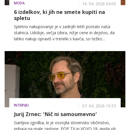
MODA
16. 04. 2026 04.00
6 izdelkov, ki jih ne smete kupiti na
spletu
Spletno nakupovanje je v zadnjih letih postalo naša
stalnica. Udobje, večja izbira, nižje cene in dejstvo, da
lahko nakup opraviš v trenirki s kavča, so težko
premagljivi. A kljub temu obstajajo izdelki, pri katerih
je bolje, da si vzamemo čas in izdelek preverimo v
trgovini.
INTERVJU
07. 04. 2026 10.53
Jurij Zrnec: 'Nič ni samoumevno'
Ganljiva zgodba, ki je osvojila slovensko občinstvo,
prihaja na male zaslone. POP TV in VOYO 18. aprila ob