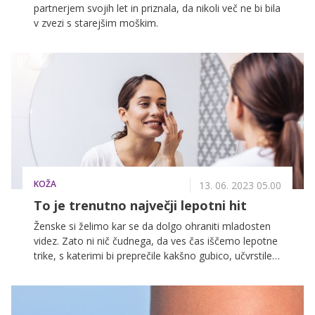
partnerjem svojih let in priznala, da nikoli več ne bi bila
v zvezi s starejšim moškim.
KOŽA
13. 06. 2023 05.00
To je trenutno največji lepotni hit
Ženske si želimo kar se da dolgo ohraniti mladosten
videz. Zato ni nič čudnega, da ves čas iščemo lepotne
trike, s katerimi bi preprečile kakšno gubico, učvrstile
kožo in poskrbele za njen sijoč videz. K sreči obstajajo
številni kozmetični izdelki, med katerimi so tudi
pomlajevalne kreme, ki pri tem pomagajo. Ena izmed
glavnih sestavin, ki se skriva v njih, so tudi peptidi, ki