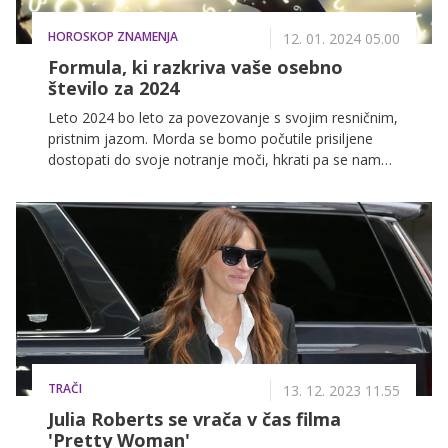
HOROSKOP ZNAMENJA
12. 01. 2024 05.00
Formula, ki razkriva vaše osebno
število za 2024
Leto 2024 bo leto za povezovanje s svojim resničnim,
pristnim jazom. Morda se bomo počutile prisiljene
dostopati do svoje notranje moči, hkrati pa se nam
lahko to, kar smo manifestirali ali o čemer sanjali,
letos uresniči. Zdi se, da bomo v letu 2024 našli svojo
pot!
TRAČI
13. 12. 2023 11.55
Julia Roberts se vrača v čas filma
'Pretty Woman'