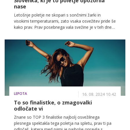
Slovenka, ki je to poletje opozorila
nase
Letošnje poletje ne skopari s sončnimi žarki in
visokimi temperaturami, zato vsaka osvežitev pride še
kako prav. Prav posebnega vala svežine je v teh dneh
deležna Maxim Dovečar, ki je odlično poustvarila
viralni TikTok 'fresh' plesni hit tega poletja in postala
velika zmagovalka #keepitfreshchallenge plesnega
izziva. Spoznajmo jo!
LEPOTA
16. 08. 2024 10.42
To so finalistke, o zmagovalki
odločate vi
Znane so TOP 3 finalistke najbolj osvežilnega
plesnega spektakla tega poletja na spletu, prav ti pa
odločaš, katera med njimi je najbolje opravila s