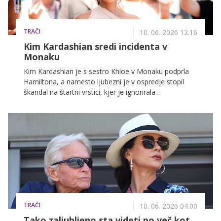
TRAČI
10. 06. 2026 12.16
Kim Kardashian sredi incidenta v
Monaku
Kim Kardashian je s sestro Khloe v Monaku podprla
Hamiltona, a namesto ljubezni je v ospredje stopil
škandal na štartni vrstici, kjer je ignorirala
priljubljenega komentatorja in nekdanjega dirkača
Martina Brundla.
TRAČI
10. 06. 2026 04.00
Tako zaljubljeno sta videti po več kot