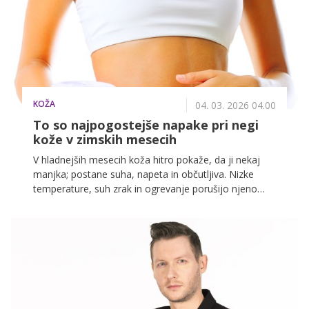
KOŽA
04. 03. 2026 04.00
To so najpogostejše napake pri negi
kože v zimskih mesecih
V hladnejših mesecih koža hitro pokaže, da ji nekaj
manjka; postane suha, napeta in občutljiva. Nizke
temperature, suh zrak in ogrevanje porušijo njeno
ravnovesje, zato običajna nega pogosto ne zadostuje
več. Prav zato v tem obdobju pogosteje posegamo
po rešitvah, ki koži pomagajo ohraniti udobje in zdrav
videz.