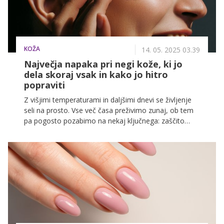
KOŽA
14. 05. 2025 03.39
Največja napaka pri negi kože, ki jo
dela skoraj vsak in kako jo hitro
popraviti
Z višjimi temperaturami in daljšimi dnevi se življenje
seli na prosto. Vse več časa preživimo zunaj, ob tem
pa pogosto pozabimo na nekaj ključnega: zaščito
kože pred soncem. Škodljivi učinki sončnih žarkov ne
poznajo sezone, zato dermatologi opozarjajo, da je
prav vsakodnevna zaščita pred UV žarki ena
najpomembnejših, a pogosto zanemarjenih rutin v
negi kože.