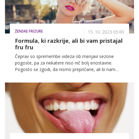
ŽENSKE FRIZURE
15. 10. 2023 05.00
Formula, ki razkrije, ali bi vam pristajal
fru fru
Čeprav so spremembe videza ob menjavi sezone
pogoste, pa za nekatere niso nič bolj enostavne.
Pogosto se zgodi, da nismo prepričane, ali bi nam
določena pričeska pristajala ali ne. A brez skrbi, za vas
imamo rešitev, našli smo namreč formulo, ki razkriva,
ali bi vam pristajal fru fru.