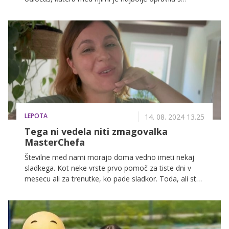
#keepitfreshchallenge izzivom!
LEPOTA
14. 08. 2024 13.25
Tega ni vedela niti zmagovalka
MasterChefa
Številne med nami morajo doma vedno imeti nekaj
sladkega. Kot neke vrste prvo pomoč za tiste dni v
mesecu ali za trenutke, ko pade sladkor. Toda, ali ste
vedele, da se lahko zaradi sladkorja naša koža hitreje
stara? Prekomerno uživanje sladkorja v naši koži
namreč sproži proces glikacije, ki povzroča izgubo
elastičnosti in nastanek gub. Na srečo obstaja način,