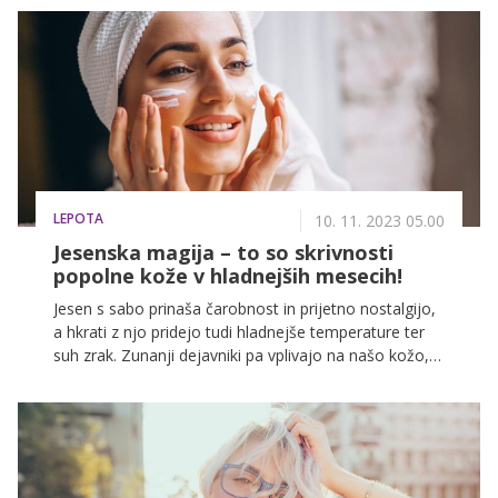
LEPOTA
10. 11. 2023 05.00
Jesenska magija – to so skrivnosti
popolne kože v hladnejših mesecih!
Jesen s sabo prinaša čarobnost in prijetno nostalgijo,
a hkrati z njo pridejo tudi hladnejše temperature ter
suh zrak. Zunanji dejavniki pa vplivajo na našo kožo,
in če jo želimo ohraniti zdravo ter sijočo, moramo
njeni negi v teh mesecih nameniti še posebno
pozornost.