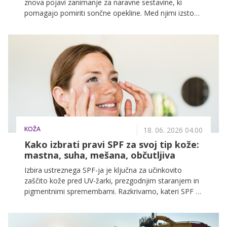
znova pojavi zanimanje za naravne sestavine, ki
pomagajo pomiriti sončne opekline. Med njimi izstopa
kamelje mleko, tradicionalna sestavina iz arabskega
sveta, ki jo raziskave povezujejo z regeneracijo in
vlaženjem kože po izpostavljenosti soncu.
KOŽA
18. 06. 2026 04.00
Kako izbrati pravi SPF za svoj tip kože:
mastna, suha, mešana, občutljiva
Izbira ustreznega SPF-ja je ključna za učinkovito
zaščito kože pred UV-žarki, prezgodnjim staranjem in
pigmentnimi spremembami. Razkrivamo, kateri SPF je
najprimernejši za mastno, suho, mešano ali občutljivo
kožo ter katere teksture zagotavljajo optimalno
zaščito v poletnih mesecih.