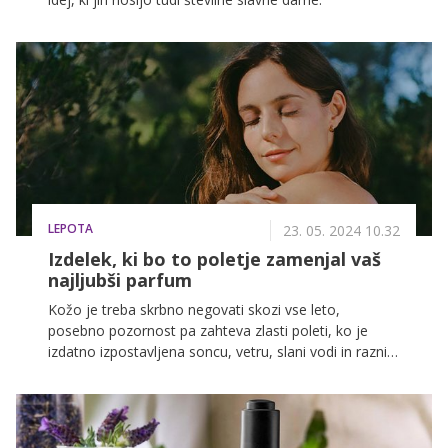
LEPOTA
23. 05. 2024 10.32
Izdelek, ki bo to poletje zamenjal vaš
najljubši parfum
Kožo je treba skrbno negovati skozi vse leto,
posebno pozornost pa zahteva zlasti poleti, ko je
izdatno izpostavljena soncu, vetru, slani vodi in raznim
dišavam, s katerimi poskušamo prikriti vonj potenja.
Našteti dejavniki jo lahko namreč močno izsušijo,
posledice pa so izguba sijaja, hrapavost, luščenje,
rdečica in celo vnetja. Toda ali ste vedeli, da lahko