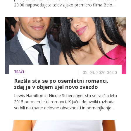
20.00 napovedujeta televizijsko premiero filma Belo
se pere na devetdeset, ene največjih slovenskih
filmskih uspešnic zadnjih let. V ospredju je iskrena in
čustveno močna pripoved o družini, izgubi in ljubezni,
ki je zaznamovala tudi Jurija Zrneca. "Takšne zgodbe
nosiš s sabo," pravi igralec, ki razkriva, kako ga je
vloga osebno spremenila.
TRAČI
05. 03. 2026 04.00
Razšla sta se po osemletni romanci,
zdaj je v objem ujel novo zvezdo
Lewis Hamilton in Nicole Scherzinger sta se razšla leta
2015 po osemletni romanci. Ključni dejavniki razhoda
so bili natrpane delovne obveznosti in pomanjkanje
časa za zasebno življenje obeh zvezdnikov.