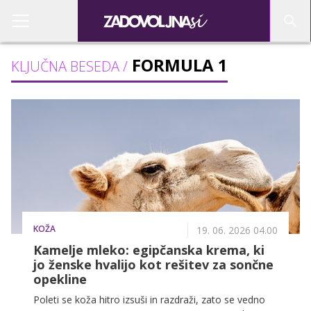
FORMULA 1
KLJUČNA BESEDA /
KOŽA
19. 06. 2026 04.00
Kamelje mleko: egipčanska krema, ki
jo ženske hvalijo kot rešitev za sončne
opekline
Poleti se koža hitro izsuši in razdraži, zato se vedno