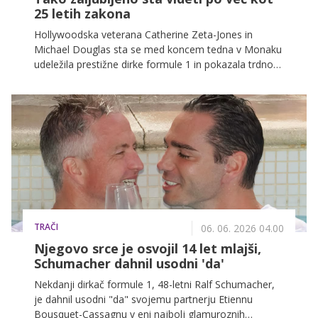
25 letih zakona
Hollywoodska veterana Catherine Zeta-Jones in
Michael Douglas sta se med koncem tedna v Monaku
udeležila prestižne dirke formule 1 in pokazala trdno
povezanost po več kot 25 letih zakona.
TRAČI
06. 06. 2026 04.00
Njegovo srce je osvojil 14 let mlajši,
Schumacher dahnil usodni 'da'
Nekdanji dirkač formule 1, 48-letni Ralf Schumacher,
je dahnil usodni "da" svojemu partnerju Etiennu
Bousquet-Cassagnu v eni najbolj glamuroznih