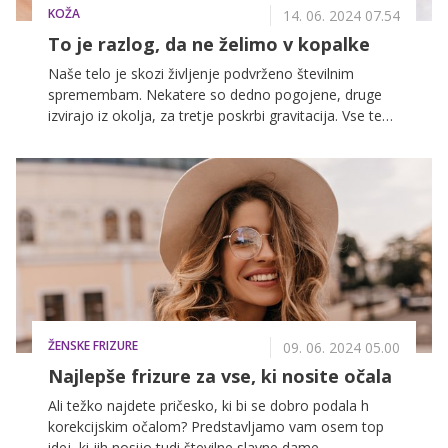
KOŽA
14. 06. 2024 07.54
To je razlog, da ne želimo v kopalke
Naše telo je skozi življenje podvrženo številnim
spremembam. Nekatere so dedno pogojene, druge
izvirajo iz okolja, za tretje poskrbi gravitacija. Vse te
spremembe pustijo sledi - največkrat na koži, ki je naš
največji organ in zaščitni plašč našega organizma.
Čeprav se zavedamo, da vsaka sled nosi neko
zgodbo, znajo te sledi močno načeti našo
samozavest. Še posebej to velja za strije, ki so
pogost razlog, da poleti skrivamo svoje telo za
enodelnimi kopalkami in dolgimi hlačnicami ter rokavi.
Čas je, da temu naredimo konec!
ŽENSKE FRIZURE
09. 06. 2024 05.00
Najlepše frizure za vse, ki nosite očala
Ali težko najdete pričesko, ki bi se dobro podala h
korekcijskim očalom? Predstavljamo vam osem top
idej, ki jih nosijo tudi številne slavne dame.