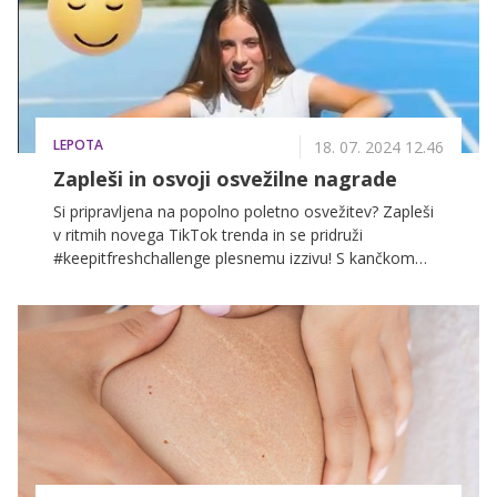
kako lahko to preprečite, ne da bi se morale
odpovedati sladkim razvadam - zaupala nam ga je
zmagovalka šova MasterChef Slovenija 2017 Sara
Rutar!
LEPOTA
18. 07. 2024 12.46
Zapleši in osvoji osvežilne nagrade
Si pripravljena na popolno poletno osvežitev? Zapleši
v ritmih novega TikTok trenda in se pridruži
#keepitfreshchallenge plesnemu izzivu! S kančkom
talenta, polno mero iznajdljivosti in nekaj sreče lahko
osvojiš popolni paket svežine za vsak trenutek dneva!