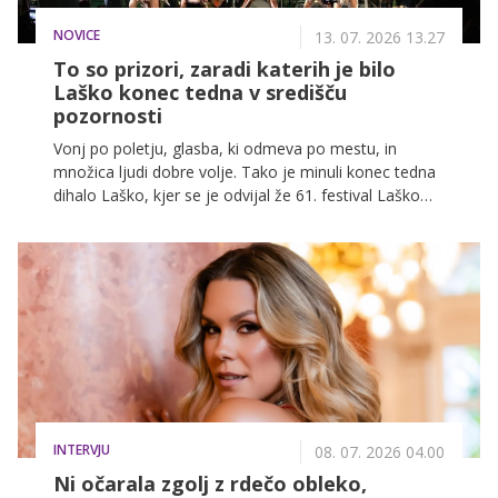
NOVICE
13. 07. 2026 13.27
To so prizori, zaradi katerih je bilo
Laško konec tedna v središču
pozornosti
Vonj po poletju, glasba, ki odmeva po mestu, in
množica ljudi dobre volje. Tako je minuli konec tedna
dihalo Laško, kjer se je odvijal že 61. festival Laško
Pivo in cvetje. Najstarejši slovenski glasbeni festival je
tudi letos dokazal, da ni zgolj niz koncertov, temveč
dogodek, ki povezuje generacije in ustvarja spomine.
INTERVJU
08. 07. 2026 04.00
Ni očarala zgolj z rdečo obleko,