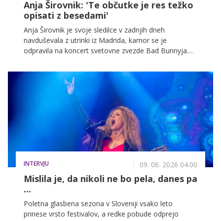
Anja Širovnik: 'Te občutke je res težko
opisati z besedami'
Anja Širovnik je svoje sledilce v zadnjih dneh
navduševala z utrinki iz Madrida, kamor se je
odpravila na koncert svetovne zvezde Bad Bunnyja.
Zaupala nam je, zakaj je izbrala prav špansko
prestolnico, kako je izbrala svoj koncertni stajling in
kaj jo je na potovanju najbolj navdušilo.
INTERVJU
09. 06. 2026 04.00
Mislila je, da nikoli ne bo pela, danes pa
...
Poletna glasbena sezona v Sloveniji vsako leto
prinese vrsto festivalov, a redke pobude odprejo