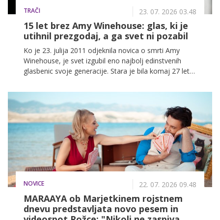
TRAČI
23. 07. 2026 03.48
15 let brez Amy Winehouse: glas, ki je
utihnil prezgodaj, a ga svet ni pozabil
Ko je 23. julija 2011 odjeknila novica o smrti Amy
Winehouse, je svet izgubil eno najbolj edinstvenih
glasbenic svoje generacije. Stara je bila komaj 27 let,
a je za seboj pustila opus, ki ga mnogi glasbeni kritiki
še danes uvrščajo med najpomembnejše dosežke
sodobnega soula in popa.
NOVICE
22. 07. 2026 09.48
MARAAYA ob Marjetkinem rojstnem
dnevu predstavljata novo pesem in
videospot Rožce: "Nikoli ne zaspiva