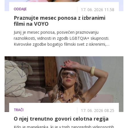
ODDAJE
17. 06. 2026 11.58
Praznujte mesec ponosa z izbranimi
filmi na VOYO
Junij je mesec ponosa, posvečen praznovanju
raznolikosti, vidnosti in zgodb LGBTQIA+ skupnosti.
Kvirovske zgodbe bogatijo filmski svet z iskrenimi,
drzno povedanimi zgodbami, ki navdihujejo,
premikajo meje in slavijo avtentičnost. Pred vami je
izbor naslovov, ki si jih ob mesecu ponosa vsekakor
velja ogledati.
TRAČI
17. 06. 2026 08.25
O njej trenutno govori celotna regija
Kdo je manekenka, ki je v treh zaporednih videospotih