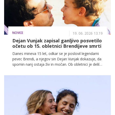
NOVICE
19. 06. 2026 13.19
Dejan Vunjak zapisal ganljivo posvetilo
očetu ob 15. obletnici Brendijeve smrti
Danes mineva 15 let, odkar se je poslovil legendarni
pevec Brendi, a njegov sin Dejan Vunjak dokazuje, da
spomin nanj ostaja živ in močan. Ob obletnici je delil
čustven zapis in fotografijo, ki sta ganila številne
sledilce.