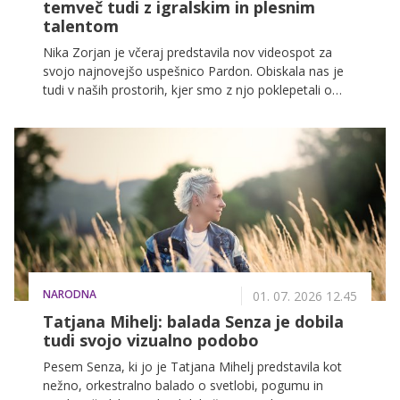
temveč tudi z igralskim in plesnim
talentom
Nika Zorjan je včeraj predstavila nov videospot za
svojo najnovejšo uspešnico Pardon. Obiskala nas je
tudi v naših prostorih, kjer smo z njo poklepetali o
nastajanju pesmi Pardon, videospotu, ki nadaljuje
zgodbo njene velike uspešnice Kliše, ustvarjalnem
procesu, plesnih izzivih, igralskih sanjah in načrtih za
prihodnost.
NARODNA
01. 07. 2026 12.45
Tatjana Mihelj: balada Senza je dobila
tudi svojo vizualno podobo
Pesem Senza, ki jo je Tatjana Mihelj predstavila kot
nežno, orkestralno balado o svetlobi, pogumu in