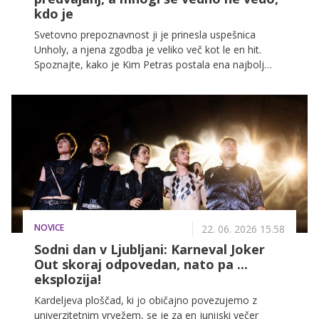
kdo je
Svetovno prepoznavnost ji je prinesla uspešnica
Unholy, a njena zgodba je veliko več kot le en hit.
Spoznajte, kako je Kim Petras postala ena najbolj
prepoznavnih pop izvajalk, zakaj je zapustila založbo
in kateri album opisuje kot najbolj osebnega v svoji
karieri.
NOVICE
22. 06. 2026 15.58
Sodni dan v Ljubljani: Karneval Joker
Out skoraj odpovedan, nato pa ...
eksplozija!
Kardeljeva ploščad, ki jo običajno povezujemo z
univerzitetnim vrvežem, se je za en junijski večer