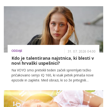
ODDAJE
31. 07. 2026 04.00
Kdo je talentirana najstnica, ki blesti v
novi hrvaški uspešnici?
Na VOYO smo pretekli teden začeli spremljati težko
pričakovano serijo IQ 160, ki vsak petek prinaša nove
epizode in zaplete. Med obrazi, ki so že pritegnili
pozornost, je tudi mlada Glorija Pinturić v vlogi Dore
Kapov. V nadaljevanju jo spoznajte nekoliko bolje in
odkrijte, kdo je mlada igralka, ki se vse bolj uveljavlja
pred kamerami.