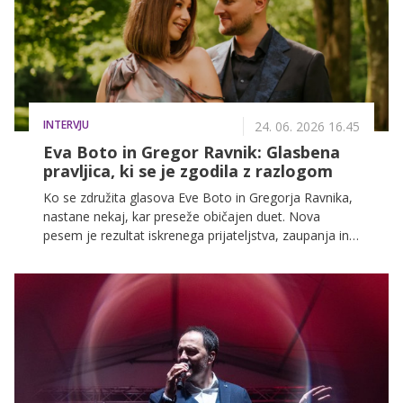
INTERVJU
24. 06. 2026 16.45
Eva Boto in Gregor Ravnik: Glasbena
pravljica, ki se je zgodila z razlogom
Ko se združita glasova Eve Boto in Gregorja Ravnika,
nastane nekaj, kar preseže običajen duet. Nova
pesem je rezultat iskrenega prijateljstva, zaupanja in
vizualizacije, ki je oba vodila do trenutka, ko je glasba
postala nepozabna zgodba, ki bo pobožala vašo
dušo.