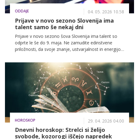
ODDAJE
04. 05. 2026 10.58
Prijave v novo sezono Slovenija ima
talent samo še nekaj dni
Prijave v novo sezono šova Slovenija ima talent so
odprte le še do 9. maja. Ne zamudite edinstvene
priložnosti, da svoje znanje, ustvarjalnost in energijo
pokažete na najbolj prepoznavnem odru v Sloveniji.
HOROSKOP
29. 04. 2026 04.00
Dnevni horoskop: Strelci si želijo
svobode, kozorogi iščejo napredek