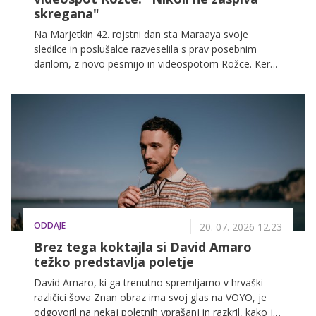
skregana"
Na Marjetkin 42. rojstni dan sta Maraaya svoje
sledilce in poslušalce razveselila s prav posebnim
darilom, z novo pesmijo in videospotom Rožce. Ker
jima glasba pomeni največ, sta se odločila, da osebni
praznik obeležita na način, ki ju najbolj zaznamuje, z
glasbo.
ODDAJE
20. 07. 2026 12.23
Brez tega koktajla si David Amaro
težko predstavlja poletje
David Amaro, ki ga trenutno spremljamo v hrvaški
različici šova Znan obraz ima svoj glas na VOYO, je
odgovoril na nekaj poletnih vprašanj in razkril, kako je