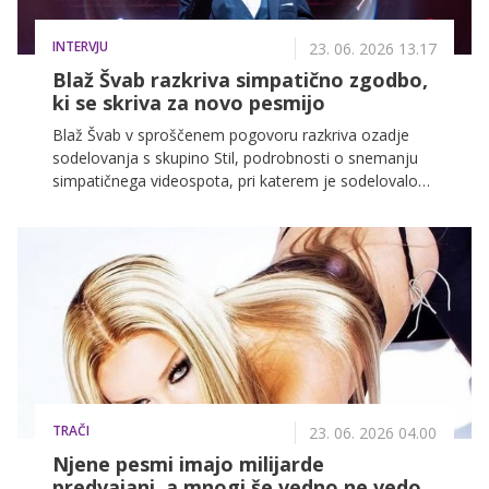
INTERVJU
23. 06. 2026 13.17
Blaž Švab razkriva simpatično zgodbo,
ki se skriva za novo pesmijo
Blaž Švab v sproščenem pogovoru razkriva ozadje
sodelovanja s skupino Stil, podrobnosti o snemanju
simpatičnega videospota, pri katerem je sodelovalo
kar 400 ljudi, in napoveduje novo ljubezensko balado,
ki bo zagotovo osvojila tudi vas.
TRAČI
23. 06. 2026 04.00
Njene pesmi imajo milijarde
predvajanj, a mnogi še vedno ne vedo,