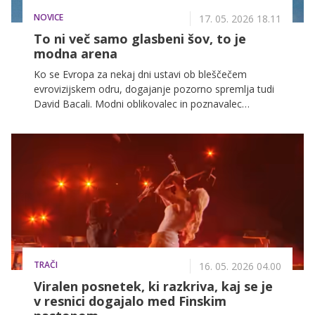
NOVICE
17. 05. 2026 18.11
To ni več samo glasbeni šov, to je
modna arena
Ko se Evropa za nekaj dni ustavi ob bleščečem
evrovizijskem odru, dogajanje pozorno spremlja tudi
David Bacali. Modni oblikovalec in poznavalec
odrskega izraza pravi, da Evrovizija že dolgo ni več
samo glasbeno tekmovanje, postala je prostor mode,
identitete, čustev in družbenih sporočil. Vabljeni k
branju njegove kolumne.
TRAČI
16. 05. 2026 04.00
Viralen posnetek, ki razkriva, kaj se je
v resnici dogajalo med Finskim