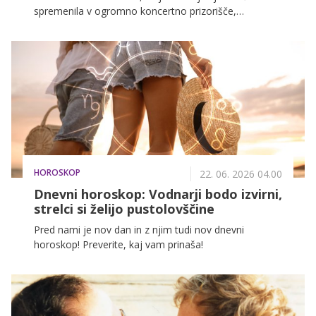
spremenila v ogromno koncertno prizorišče,
kakršnega mesto redko vidi. Na eni strani so se
zgrinjale množice, na drugi sta se že v zraku čutili
napetost, pričakovanje in tista posebna energija.
Karneval skupine Joker Out je obljubljal festival,
gledališče, cirkus in praznovanje desetletja benda, ki
je v zadnjih letih postal ena najbolj prepoznavnih
slovenskih glasbenih zgodb.
HOROSKOP
22. 06. 2026 04.00
Dnevni horoskop: Vodnarji bodo izvirni,
strelci si želijo pustolovščine
Pred nami je nov dan in z njim tudi nov dnevni
horoskop! Preverite, kaj vam prinaša!