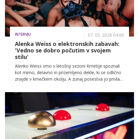
INTERVJU
07. 05. 2026 04.00
Alenka Weiss o elektronskih zabavah:
'Vedno se dobro počutim v svojem
stilu'
Alenko Weiss smo v letošnji sezoni Kmetije spoznali
kot mirno, delavno in prizemljeno dekle, ki se odlično
znajde v kmečkem okolju. A zunaj posestva jo privlači
nekoliko drugačen svet, svet elektronske glasbe,
močnih beatov in nočnih dogodkov. V intervjuju nam
je razkrila, katere didžejke trenutno najraje posluša,
kako nastajajo njeni prepoznavni outfiti ter zakaj jo
rave scena tako močno privlači.