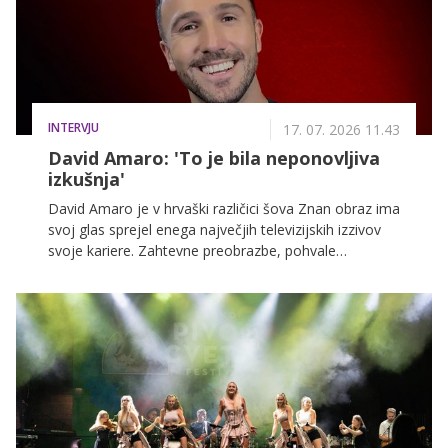
INTERVJU
17. 07. 2026 11.43
David Amaro: 'To je bila neponovljiva
izkušnja'
David Amaro je v hrvaški različici šova Znan obraz ima
svoj glas sprejel enega največjih televizijskih izzivov
svoje kariere. Zahtevne preobrazbe, pohvale
glasbenih legend in veliki finale so le del zgodbe, ki jo
bodo od 18. julija lahko spremljali tudi gledalci na
VOYO ter videli, kako je s svojimi nastopi občinstvo
ganil do solz in si prislužil stoječe ovacije.