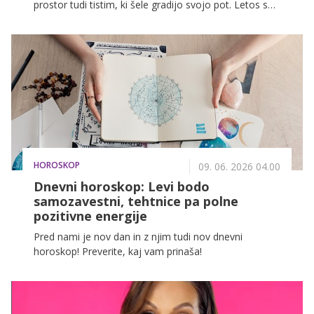
prostor tudi tistim, ki šele gradijo svojo pot. Letos se
temu prvo leto pridružuje Laško Glasbeni poligon,
projekt, ki 16 izbranim izvajalcem ponuja možnost, da
svojo glasbo predstavijo širši javnosti in se potegujejo
za nastop na Festivalu Laško Pivo in Cvetje.
HOROSKOP
09. 06. 2026 04.00
Dnevni horoskop: Levi bodo
samozavestni, tehtnice pa polne
pozitivne energije
Pred nami je nov dan in z njim tudi nov dnevni
horoskop! Preverite, kaj vam prinaša!