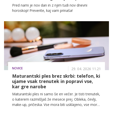
Pred nami je nov dan in z njim tudi nov dnevni
horoskop! Preverite, kaj vam prinaša!
NOVICE
29. 04. 2026 11.21
Maturantski ples brez skrbi: telefon, ki
ujame vsak trenutek in popravi vse,
kar gre narobe
Maturantski ples ni samo še en večer. Je tisti trenutek,
o katerem razmišljaš že mesece prej. Obleka, čevlji,
make-up, pričeska. Vse mora biti usklajeno, vse mora
delovati. In potem pride večer, ki mine hitreje, kot si