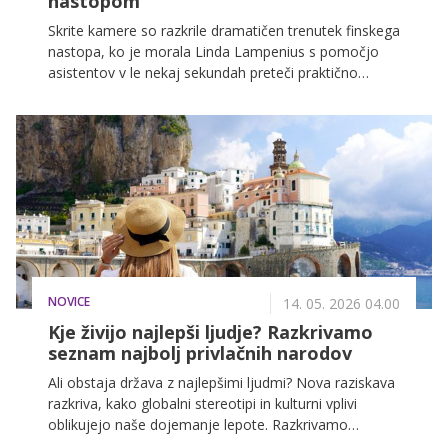
nastopom
Skrite kamere so razkrile dramatičen trenutek finskega
nastopa, ko je morala Linda Lampenius s pomočjo
asistentov v le nekaj sekundah preteči praktično
celoten evrovizijski oder.
NOVICE
14. 05. 2026 04.00
Kje živijo najlepši ljudje? Razkrivamo
seznam najbolj privlačnih narodov
Ali obstaja država z najlepšimi ljudmi? Nova raziskava
razkriva, kako globalni stereotipi in kulturni vplivi
oblikujejo naše dojemanje lepote. Razkrivamo
seznam držav, ki jih svet vidi kot najbolj privlačne in