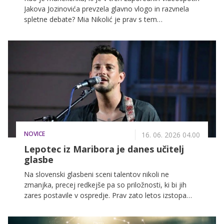
Jakova Jozinovića prevzela glavno vlogo in razvnela
spletne debate? Mia Nikolić je prav s tem
sodelovanjem postala novo ime na sceni, o katerem
trenutno govori celotna regija. Primerjajo jo celo z
mlado Kate Moss.
NOVICE
16. 06. 2026 04.00
Lepotec iz Maribora je danes učitelj
glasbe
Na slovenski glasbeni sceni talentov nikoli ne
zmanjka, precej redkejše pa so priložnosti, ki bi jih
zares postavile v ospredje. Prav zato letos izstopa
Laško Glasbeni poligon, ki obetavnim izvajalcem
odpira vrata do širšega občinstva ter jih približuje