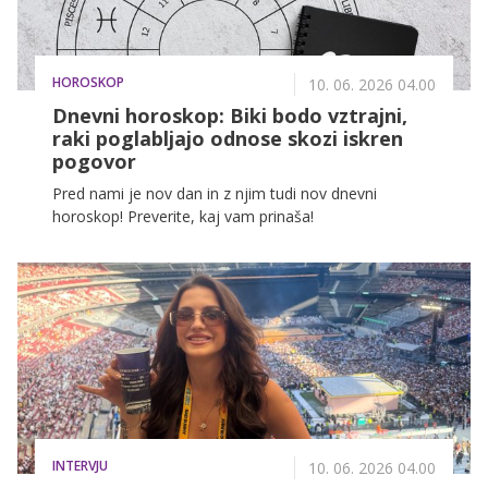
HOROSKOP
10. 06. 2026 04.00
Dnevni horoskop: Biki bodo vztrajni,
raki poglabljajo odnose skozi iskren
pogovor
Pred nami je nov dan in z njim tudi nov dnevni
horoskop! Preverite, kaj vam prinaša!
INTERVJU
10. 06. 2026 04.00