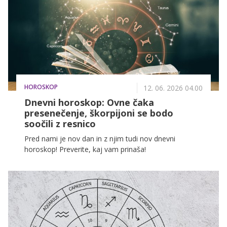
pomembnemu naslednjemu koraku v njihovi glasbeni
poti.
HOROSKOP
12. 06. 2026 04.00
Dnevni horoskop: Ovne čaka
presenečenje, škorpijoni se bodo
soočili z resnico
Pred nami je nov dan in z njim tudi nov dnevni
horoskop! Preverite, kaj vam prinaša!