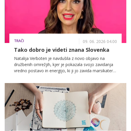
TRAČI
09. 06. 2026 04.00
Tako dobro je videti znana Slovenka
Natalija Verboten je navdušila z novo objavo na
družbenih omrežjih, kjer je pokazala svojo zavidanja
vredno postavo in energijo, ki ji jo zavida marsikatera
mlajša pevka. Čeprav bo 12. decembra dopolnila 50
let, je videti izjemno mladostno, samozavestno in v
vrhunski formi.