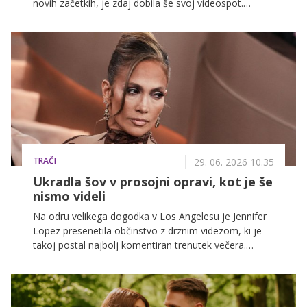
novih začetkih, je zdaj dobila še svoj videospot.
Skladba, ki je dolgo zorela in se prepletla v dveh
jezikih – slovenščini in italijanščini – tako dobiva novo
dimenzijo, saj se njena intimna zgodba nadaljuje tudi
v vizualni pripovedi.
TRAČI
29. 06. 2026 10.35
Ukradla šov v prosojni opravi, kot je še
nismo videli
Na odru velikega dogodka v Los Angelesu je Jennifer
Lopez presenetila občinstvo z drznim videzom, ki je
takoj postal najbolj komentiran trenutek večera.
Njena izbira prosojnega pajaca z grafiti je ustvarila
popolno optično iluzijo in poskrbela, da je njen nastop
zasenčil vse ostalo dogajanje.