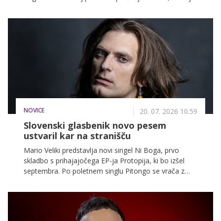
videti njegov popoln poletni dan, kaj se vrti na njegovi
playlisti ter kako preživlja proste trenutke.
NOVICE
20. 07. 2026 10.59
Slovenski glasbenik novo pesem
ustvaril kar na stranišču
Mario Veliki predstavlja novi singel Ni Boga, prvo
skladbo s prihajajočega EP-ja Protopija, ki bo izšel
septembra. Po poletnem singlu Pitongo se vrača z
bolj osebno pesmijo, v kateri razmišlja o veri, intuiciji
in trenutkih, ko se človek znajde pred pomembnimi
življenjskimi odločitvami.