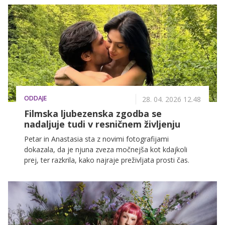
pričakovala.Zato je pomembno, da ga lahko tudi
ujameš. Takšnega, kot je bil.
ODDAJE
28. 04. 2026 12.48
Filmska ljubezenska zgodba se
nadaljuje tudi v resničnem življenju
Petar in Anastasia sta z novimi fotografijami
dokazala, da je njuna zveza močnejša kot kdajkoli
prej, ter razkrila, kako najraje preživljata prosti čas.