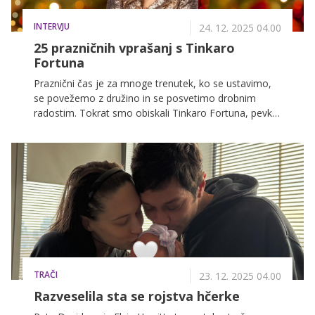
INTERVJU
24. 12. 2025 04.00
25 prazničnih vprašanj s Tinkaro
Fortuna
Praznični čas je za mnoge trenutek, ko se ustavimo,
se povežemo z družino in se posvetimo drobnim
radostim. Tokrat smo obiskali Tinkaro Fortuna, pevko
skupine Bepop, ki nas je prijazno povabila v svoj dom,
da smo z njo poklepetali o praznikih, tradicijah in
družinskih običajih.
TRAČI
23. 12. 2025 04.00
Razveselila sta se rojstva hčerke