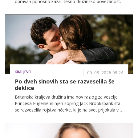
opravah ponosno kazali tesno družinsko povezanost.
KRALJEVO
05. 08. 2026 09.24
Po dveh sinovih sta se razveselila še
deklice
Britanska kraljeva družina ima nov razlog za veselje.
Princesa Eugenie in njen soprog Jack Brooksbank sta
se razveselila rojstva hčerke, ki je na svet prijokala v
Lizboni na Portugalskem. Deklica je njun tretji otrok in
prva hči.