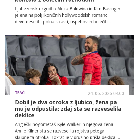
Ljubezenska zgodba Aleca Baldwina in Kim Basinger
je ena najbolj ikoničnih hollywoodskih romanc
devetdesetih, polna strasti, uspehov in bolečih
preobratov. Čeprav sta danes vsak na svoji poti, njuna
skupna preteklost ostaja ena najbolj komentiranih
zgodb v svetu slavnih.
TRAČI
24. 06. 2026 04.00
Dobil je dva otroka z ljubico, žena pa
mu je odpustila: zdaj sta se razveselila
deklice
Angleški nogometaš Kyle Walker in njegova žena
Annie Kilner sta se razveselila rojstva petega
skupnega otroka. Tokrat je v družino prišla deklica,