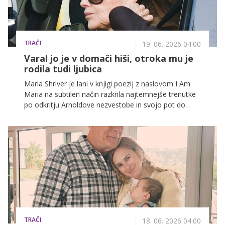
TRAČI
19. 06. 2026 04.00
Varal jo je v domači hiši, otroka mu je
rodila tudi ljubica
Maria Shriver je lani v knjigi poezij z naslovom I Am
Maria na subtilen način razkrila najtemnejše trenutke
po odkritju Arnoldove nezvestobe in svojo pot do
ponovne osebne svobode.
TRAČI
18. 06. 2026 04.00