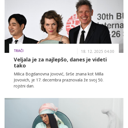
razkritja in izjave, objavljene na 24ur.com.
TRAČI
18. 12. 2025 04.00
Veljala je za najlepšo, danes je videti
tako
Milica Bogdanovna Jovović, širše znana kot Milla
Jovovich, je 17. decembra praznovala že svoj 50.
rojstni dan.