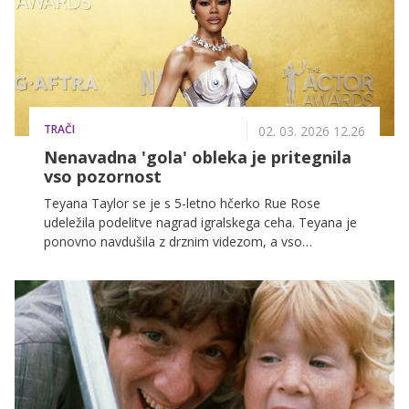
TRAČI
02. 03. 2026 12.26
Nenavadna 'gola' obleka je pritegnila
vso pozornost
Teyana Taylor se je s 5-letno hčerko Rue Rose
udeležila podelitve nagrad igralskega ceha. Teyana je
ponovno navdušila z drznim videzom, a vso
pozornost je ukradla njena prikupna hčerka.