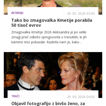
INTERVJU
29. 05. 2026 03.00
Tako bo zmagovalka Kmetije porabila
50 tisoč evrov
Zmagovalka Kmetije 2026 Aleksandra je po veliki
zmagi prvič odkrito spregovorila o trenutkih, ki jih
kamere niso pokazale. Razkrila nam je, kako
namerava porabiti denarno nagrado, kateri odnosi so
najbolj zaznamovali njeno pot do zmage in zakaj ji
podpora hčerke pomeni največ. Dotaknila se je tudi
najtežjih preizkušenj v šovu ter priznala, da ji zmaga
pomeni veliko več kot le laskavi naziv zmagovalke
Kmetije 2026.
TRAČI
29. 04. 2026 04.00
Objavil fotografijo z bivšo ženo, za