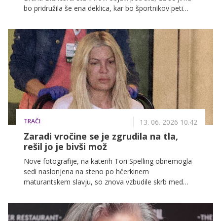
bo pridružila še ena deklica, kar bo športnikov peti
otrok.
TRAČI
13. 06. 2026 10.42
Zaradi vročine se je zgrudila na tla,
rešil jo je bivši mož
Nove fotografije, na katerih Tori Spelling obnemogla
sedi naslonjena na steno po hčerkinem
maturantskem slavju, so znova vzbudile skrb med
njenimi oboževalci.