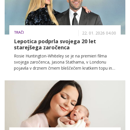
TRAČI
22. 01. 2026 04.00
Lepotica podprla svojega 20 let
starejšega zaročenca
Rosie Huntington-Whiteley se je na premieri filma
svojega zaročenca, Jasona Stathama, v Londonu
pojavila v drznem črnem bleščečem kratkem topu in
hlačah z nizkim pasom. Skupaj sta uživala v redkem
izhodu brez otrok.