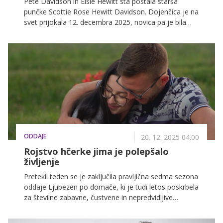
Pete Davidson in Elsie Hewitt sta postala starša
punčke Scottie Rose Hewitt Davidson. Dojenčica je na
svet prijokala 12. decembra 2025, novica pa je bila
deljena prek družbenih omrežij, kjer sta starša izrazila
neizmerno veselje.
ODDAJE
20. 12. 2025 04.00
Rojstvo hčerke jima je polepšalo
življenje
Pretekli teden se je zaključila pravljična sedma sezona
oddaje Ljubezen po domače, ki je tudi letos poskrbela
za številne zabavne, čustvene in nepredvidljive
preobrate. Kako pa se je razpletla zgodba
posameznih parov po koncu snemanja? Povzemamo