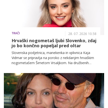
TRAČI
28. 07. 2026 10.58
Hrvaški nogometaš ljubi Slovenko, zdaj
jo bo končno popeljal pred oltar
Slovenska podjetnica, manekenka in vplivnica Kaja
Vidmar se pripravlja na poroko z nekdanjim hrvaškim
nogometašem Šimetom Vrsaljkom. Na družbenih
omrežjih je že delila nekaj utrinkov s tematske
dekliščine.