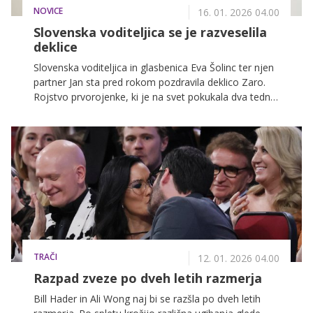
NOVICE
16. 01. 2026 04.00
Slovenska voditeljica se je razveselila
deklice
Slovenska voditeljica in glasbenica Eva Šolinc ter njen
partner Jan sta pred rokom pozdravila deklico Zaro.
Rojstvo prvorojenke, ki je na svet pokukala dva tedna
prezgodaj, je presenetilo starša in razveselilo ekipo
Veseljaka, ki ji je namenila prisrčno čestitko ob vstopu
v novo življenjsko vlogo.
TRAČI
12. 01. 2026 04.00
Razpad zveze po dveh letih razmerja
Bill Hader in Ali Wong naj bi se razšla po dveh letih