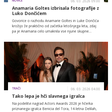
NOVICE
06. 03. 2026 09.00
Anamaria Goltes izbrisala fotografije z
Luko Dončićem
Govorice o razhodu Anamarie Goltes in Luke Dončića
krožijo že praktično od začetka letošnjega leta, zdaj
pa je Anamaria celo umaknila vse njune skupne
fotografije z družbenih omrežij.
TRAČI
06. 03. 2026 04.00
Tako lepa je hči slavnega igralca
Na podelitvi nagrad Actors Awards 2026 je hčerka
priznanega igralca Benicia del Tora, 14-letna Delilah,