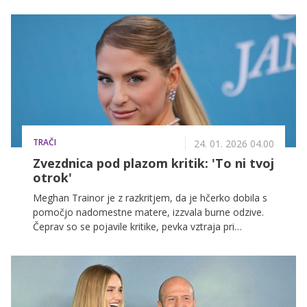
TRAČI
24. 01. 2026 04.00
Zvezdnica pod plazom kritik: 'To ni tvoj
otrok'
Meghan Trainor je z razkritjem, da je hčerko dobila s
pomočjo nadomestne matere, izzvala burne odzive.
Čeprav so se pojavile kritike, pevka vztraja pri
sporočilu, da je nadomestno materinstvo legitimna
pot do starševstva.