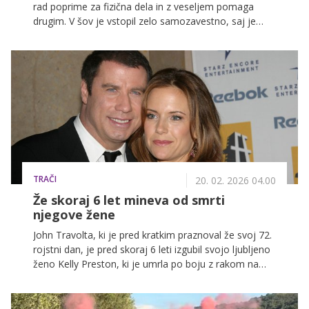
rad poprime za fizična dela in z veseljem pomaga
drugim. V šov je vstopil zelo samozavestno, saj je
prepričan, da bo zmaga njegova. Pred vstopom je
dejal, da ga praktično nič ne skrbi, ker je pripravljen na
vse izzive in je izjemno delaven. Zastavili smo mu
nekaj kratkih vprašanj, da ga še bolje spoznamo.
TRAČI
20. 02. 2026 04.00
Že skoraj 6 let mineva od smrti
njegove žene
John Travolta, ki je pred kratkim praznoval že svoj 72.
rojstni dan, je pred skoraj 6 leti izgubil svojo ljubljeno
ženo Kelly Preston, ki je umrla po boju z rakom na
dojkah. Skupaj sta imela 3 otroke, več o njuni zvezi pa
si lahko preberete v nadaljevanju.