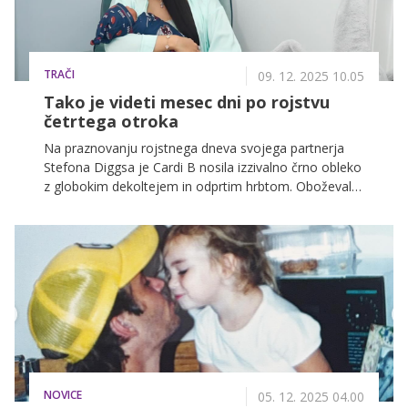
TRAČI
09. 12. 2025 10.05
Tako je videti mesec dni po rojstvu
četrtega otroka
Na praznovanju rojstnega dneva svojega partnerja
Stefona Diggsa je Cardi B nosila izzivalno črno obleko
z globokim dekoltejem in odprtim hrbtom. Oboževalci
so bili navdušeni nad njenim videzom, saj je rodila le
pred dobrim mesecem.
NOVICE
05. 12. 2025 04.00