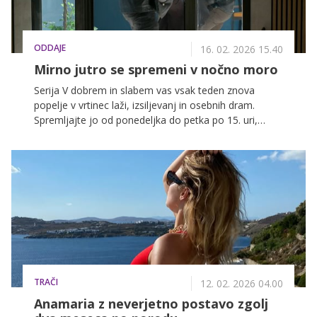
ODDAJE
16. 02. 2026 15.40
Mirno jutro se spremeni v nočno moro
Serija V dobrem in slabem vas vsak teden znova
popelje v vrtinec laži, izsiljevanj in osebnih dram.
Spremljajte jo od ponedeljka do petka po 15. uri,
spodaj pa preverite, kaj vse vas čaka v prihajajočem
tednu.
TRAČI
12. 02. 2026 04.00
Anamaria z neverjetno postavo zgolj