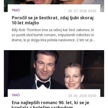
TRAČI
06. 07. 2026 04.00
Poročil se je šestkrat, zdaj ljubi skoraj
10 let mlajšo
Billy Bob Thornton ima za seboj kar šest zakonov, ki
so pustili sled burnih romanc, impulzivnih odločitev in
drame, ki je dolga leta polnila naslovnice. Z leti se je
hollywoodski šarmer počasi umiril, njegovo srce pa je
na koncu osvojila skoraj 10 let mlajša Connie Angland.
TRAČI
29. 06. 2026 04.00
Ena najlepših romanc 90. let, ki se je
končala z bolečim razhodom