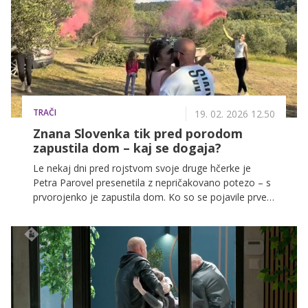
TRAČI
19. 02. 2026 12.50
Znana Slovenka tik pred porodom
zapustila dom – kaj se dogaja?
Le nekaj dni pred rojstvom svoje druge hčerke je
Petra Parovel presenetila z nepričakovano potezo – s
prvorojenko je zapustila dom. Ko so se pojavile prve
govorice, so mnogi pomislili, da je v raju nekaj hudo
narobe. Je v ozadju družinska drama? Težave v
razmerju? Ali pa morda kaj povsem drugega?