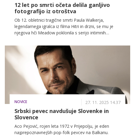
12 let po smrti očeta delila ganljivo
fotografijo iz otroštva
Ob 12. obletnici tragične smrti Paula Walkerja,
legendarnega igralca iz filma Hitri in drzni, se mu je
njegova hči Meadow poklonila s serijo intimnih
fotografij iz otroštva.
NOVICE
27. 11. 2025 14.37
Srbski pevec navdušuje Slovenke in
Slovence
Aco Pejović, rojen leta 1972 v Prijepolju, je eden
najprepoznavnejših pop-folk pevcev na Balkanu.