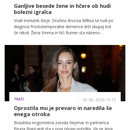
Ganljive besede žene in hčere ob hudi
bolezni igralca
Vsak trenutek šteje. Družina Brucea Willisa se tudi po
diagnozi frontotemporalne demence drži skupaj kot
še nikoli. Žena Emma in hči Rumer sta iskreno
spregovorili o moči družine, hvaležnosti in
neprecenljivih skupnih trenutkih.
TRAČI
16. 06. 2026 15.15
Oprostila mu je prevaro in naredila še
enega otroka
Brazilska nogometna zvezda Neymar in partnerica
Bruna Biancardi sta v novi objavi potrdila, da se jima