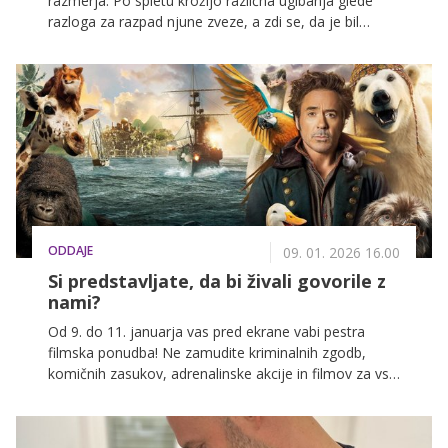
razmerja. Po spletu krožijo različna ugibanja glede
razloga za razpad njune zveze, a zdi se, da je bil
razhod sporazumen in prijateljski.
ODDAJE
09. 01. 2026 16.00
Si predstavljate, da bi živali govorile z
nami?
Od 9. do 11. januarja vas pred ekrane vabi pestra
filmska ponudba! Ne zamudite kriminalnih zgodb,
komičnih zasukov, adrenalinske akcije in filmov za vso
družino na POP TV, Kanalu A in KINO.