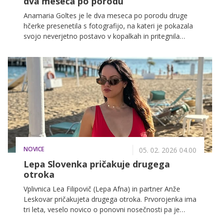
dva meseca po porodu
Anamaria Goltes je le dva meseca po porodu druge
hčerke presenetila s fotografijo, na kateri je pokazala
svojo neverjetno postavo v kopalkah in pritegnila
veliko pozornosti.
NOVICE
05. 02. 2026 04.00
Lepa Slovenka pričakuje drugega
otroka
Vplivnica Lea Filipovič (Lepa Afna) in partner Anže
Leskovar pričakujeta drugega otroka. Prvorojenka ima
tri leta, veselo novico o ponovni nosečnosti pa je
delila na družbenih omrežjih.