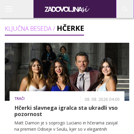
HČERKE
KLJUČNA BESEDA /
TRAČI
08. 08. 2026 04.00
Hčerki slavnega igralca sta ukradli vso
pozornost
Matt Damon je s soprogo Luciano in hčerama zasijal
na premieri Odiseje v Seulu, kjer so v elegantnih