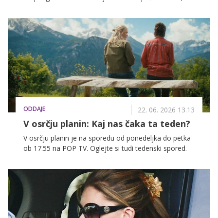
njuna prva hči po štirih sinovih, novica pa prihaja po
zelo turbulentnem obdobju, ki je njun zakon skoraj
pripeljalo do razhoda.
ODDAJE
22. 06. 2026 13.13
V osrčju planin: Kaj nas čaka ta teden?
V osrčju planin je na sporedu od ponedeljka do petka
ob 17.55 na POP TV. Oglejte si tudi tedenski spored.