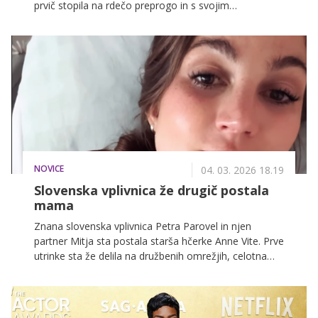
prvič stopila na rdečo preprogo in s svojim
sofisticiranim videzom takoj pritegnila pozornost
mednarodne javnosti.
NOVICE
04. 03. 2026 18.19
Slovenska vplivnica že drugič postala
mama
Znana slovenska vplivnica Petra Parovel in njen
partner Mitja sta postala starša hčerke Anne Vite. Prve
utrinke sta že delila na družbenih omrežjih, celotna
porodna zgodba pa nas še čaka.