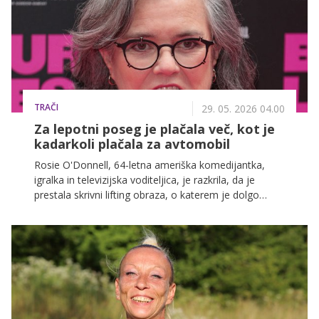
TRAČI
29. 05. 2026 04.00
Za lepotni poseg je plačala več, kot je
kadarkoli plačala za avtomobil
Rosie O'Donnell, 64-letna ameriška komedijantka,
igralka in televizijska voditeljica, je razkrila, da je
prestala skrivni lifting obraza, o katerem je dolgo
razmišljala in ga sprva tudi moralno zavračala.