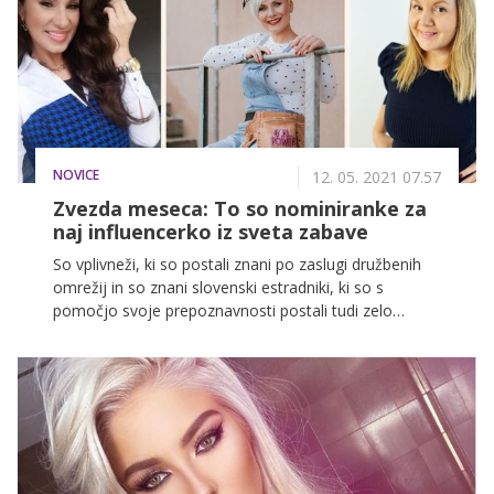
mojstrice ličenja, bolje skrbimo za kožo in smo ves
čas v koraku z najnovejšimi lepotnimi smernicami. In
prav zato, smo mesec avgust na spletnem portalu
Zadovoljna.si posvetili najbolj priljubljenim lepotnim
vplivnicam pri nas!
NOVICE
12. 05. 2021 07.57
Zvezda meseca: To so nominiranke za
naj influencerko iz sveta zabave
So vplivneži, ki so postali znani po zaslugi družbenih
omrežij in so znani slovenski estradniki, ki so s
pomočjo svoje prepoznavnosti postali tudi zelo
priljubljeni Instagramovi influencerji. Zato smo se
odločili, da mesec maj posvetimo znanim Slovenkam,
ki nas vsak dan navdihujejo razveseljujejo z zabavnimi
in zanimivimi objavami ter pogosto odpirajo tabu
teme in so brez dlake na jeziku. To so nominiranke za
naj influencerko iz sveta zabave!