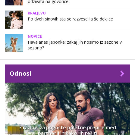
odzivata na govorice
KRALJEVO
Po dveh sinovih sta se razveselila še deklice
NOVICE
Havaianas japonke: zakaj jih nosimo iz sezone v
sezono?
Odnosi
3 razlogi za pogoste poletne prepire med
partnerji in kako jih rešiti