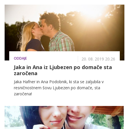
Najraje komuniciraš z videom? Potem iščemo prav
tebe!
ODDAJE
20. 08. 2019 20.26
Jaka in Ana iz Ljubezen po domače sta
zaročena
Jaka Hafner in Ana Podobnik, ki sta se zaljubila v
resničnostnem šovu Ljubezen po domače, sta
zaročena!