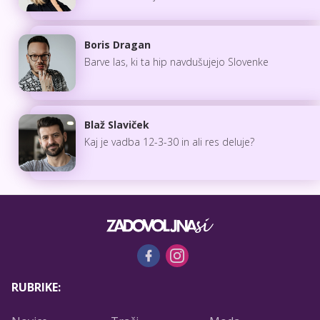
Boris Dragan
Barve las, ki ta hip navdušujejo Slovenke
Blaž Slaviček
Kaj je vadba 12-3-30 in ali res deluje?
RUBRIKE: