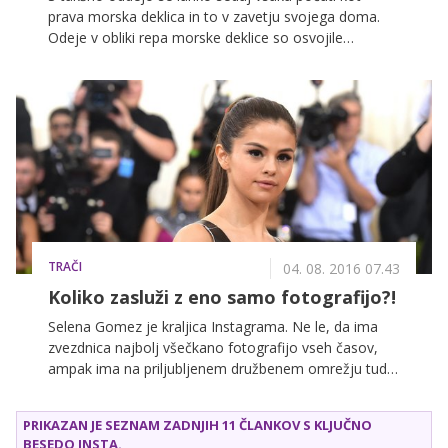
prava morska deklica in to v zavetju svojega doma.
Odeje v obliki repa morske deklice so osvojile
družbena omrežja, kot je Instagram in postale parava
uspešnica med pripadnicami nežnejšega spola po
celem svetu.
TRAČI
04. 08. 2016 07.43
Koliko zasluži z eno samo fotografijo?!
Selena Gomez je kraljica Instagrama. Ne le, da ima
zvezdnica najbolj všečkano fotografijo vseh časov,
ampak ima na priljubljenem družbenem omrežju tudi
največje število sledilcev, za vsako sponzorirano
objavo pa slavna pevka na bančni račun prejme pol
PRIKAZAN JE SEZNAM ZADNJIH 11 ČLANKOV S KLJUČNO
milijona evrov. In težko si je predstavljati, da obstaja
BESEDO
INSTA
.