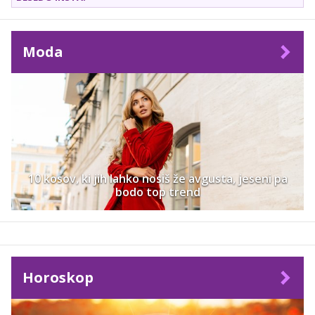
boljša oseba, na katero bi se lahko obrnili po nasvet,
kako Instagram čim bolje izkoristiti.
Moda
10 kosov, ki jih lahko nosiš že avgusta, jeseni pa
bodo top trend
Horoskop