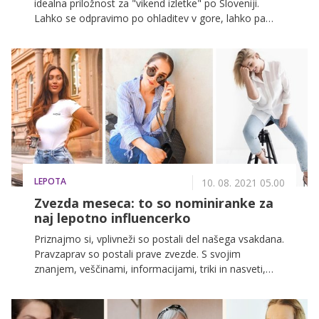
idealna priložnost za "vikend izletke" po Sloveniji.
Lahko se odpravimo po ohladitev v gore, lahko pa
skočimo kar na obalo in malo zaplavamo. Naša
prelepa dežela ponuja ogromno naravnih zakladov –
zakaj jih ne bi izkoristili v svoj prid in posneli popolne
Instagram fotografije kar vsak konec tedna?
LEPOTA
10. 08. 2021 05.00
Zvezda meseca: to so nominiranke za
naj lepotno influencerko
Priznajmo si, vplivneži so postali del našega vsakdana.
Pravzaprav so postali prave zvezde. S svojim
znanjem, veščinami, informacijami, triki in nasveti,
osveščanjem o temah, ki so prevečkrat spregledane,
in motivacijskimi vsebinami so postali naši najboljši
spletni prijatelji. Zaradi njih smo postale tudi prave