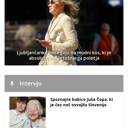
Ljubljančanke prisegajo na modni kos, ki je
absolutni hit letošnjega poletja
Intervju
Spoznajte babico Juša Čopa, ki
je čez noč osvojila Slovenijo