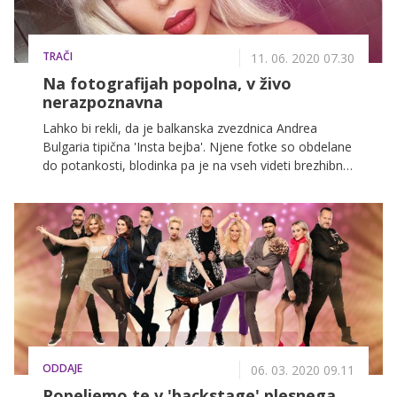
TRAČI
11. 06. 2020 07.30
Na fotografijah popolna, v živo
nerazpoznavna
Lahko bi rekli, da je balkanska zvezdnica Andrea
Bulgaria tipična 'Insta bejba'. Njene fotke so obdelane
do potankosti, blodinka pa je na vseh videti brezhibno,
v zapeljivih oblačilih in seksi pozah. Toda, to kar lahko
vidimo na njenih družbenih omrežjih, ni realno stanje.
ODDAJE
06. 03. 2020 09.11
Popeljemo te v 'backstage' plesnega