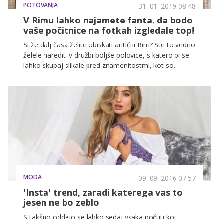
POTOVANJA
31. 01. 2019 08.48
V Rimu lahko najamete fanta, da bodo
vaše počitnice na fotkah izgledale top!
Si že dalj časa želite obiskati antični Rim? Ste to vedno
želele narediti v družbi boljše polovice, s katero bi se
lahko skupaj slikale pred znamenitostmi, kot so
Kolosej, Beneški trg ali vodnjak Trevi? Zdaj to lahko
naredite tudi, če ste samske, saj ena od italijanskih
turističnih agencij ponuja najem 'Insta fanta'!
MODA
09. 09. 2016 07.57
'Insta' trend, zaradi katerega vas to
jesen ne bo zeblo
S takšno oddejo se lahko sedaj vsaka počuti kot