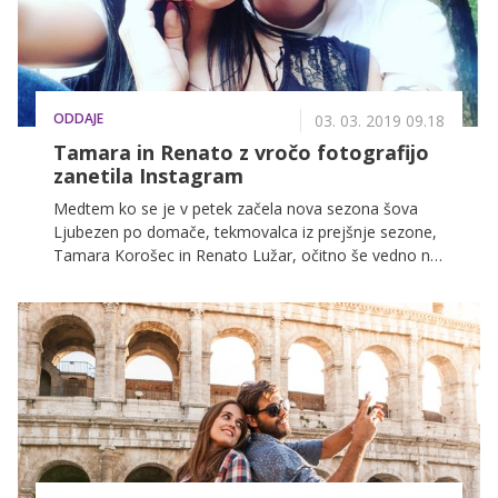
ODDAJE
03. 03. 2019 09.18
Tamara in Renato z vročo fotografijo
zanetila Instagram
Medtem ko se je v petek začela nova sezona šova
Ljubezen po domače, tekmovalca iz prejšnje sezone,
Tamara Korošec in Renato Lužar, očitno še vedno ne
moreta umakniti rok z drug drugega.