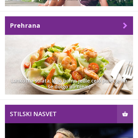
Prehrana
Lahkotna solata, ki jo bomo jedle celo poletje (in
še dolgo po njem)
STILSKI NASVET