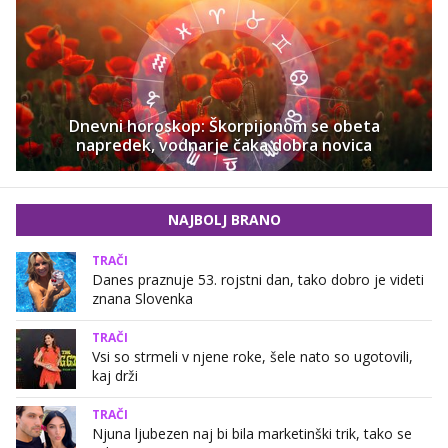
Dnevni horoskop: Škorpijonom se obeta
napredek, vodnarje čaka dobra novica
NAJBOLJ BRANO
TRAČI
Danes praznuje 53. rojstni dan, tako dobro je videti
znana Slovenka
TRAČI
Vsi so strmeli v njene roke, šele nato so ugotovili,
kaj drži
TRAČI
Njuna ljubezen naj bi bila marketinški trik, tako se