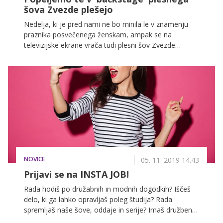
šova Zvezde plešejo
Nedelja, ki je pred nami ne bo minila le v znamenju
praznika posvečenega ženskam, ampak se na
televizijske ekrane vrača tudi plesni šov Zvezde
plešejo. Vsako nedeljo ob 20. uri boste lahko na POP
TV ponovno uživali v plesnih koreografijah naših
profesionalcev in zvezd, na uradnem Instagram profilu
Zadovoljna.si pa vas bomo popeljali v ozadje najbolj
pričakovanega šova te pomladi!
NOVICE
05. 11. 2019 14.43
Prijavi se na INSTA JOB!
Rada hodiš po družabnih in modnih dogodkih? Iščeš
delo, ki ga lahko opravljaš poleg študija? Rada
spremljaš naše šove, oddaje in serije? Imaš družbena
omrežja v malem prstu in si rada v centru pozornosti?