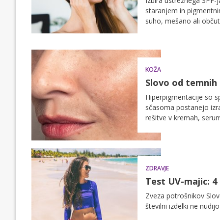
Izbira ustreznega SPF-j
staranjem in pigmentni
suho, mešano ali občutl
mesecih.
KOŽA
Slovo od temnih
Hiperpigmentacije so sp
sčasoma postanejo izrazi
rešitve v kremah, serum
deluje kot preventiva, 
ZDRAVJE
Test UV-majic: 4 
Zveza potrošnikov Slove
številni izdelki ne nudij