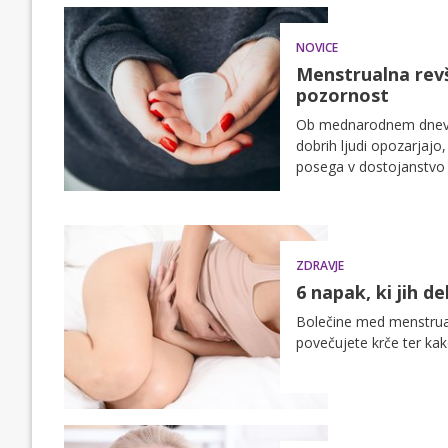
NOVICE
Menstrualna revš
pozornost
Ob mednarodnem dnevu 
dobrih ljudi opozarjajo
posega v dostojanstvo 
ZDRAVJE
6 napak, ki jih 
Bolečine med menstruac
povečujete krče ter kak