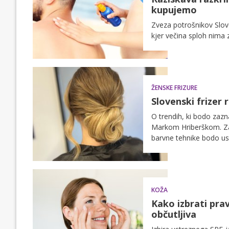
kupujemo
Zveza potrošnikov Slove
kjer večina sploh nima 
ŽENSKE FRIZURE
Slovenski frizer r
O trendih, ki bodo zazn
Markom Hriberškom. Zau
barvne tehnike bodo ust
ter klorom.
KOŽA
Kako izbrati prav
občutljiva