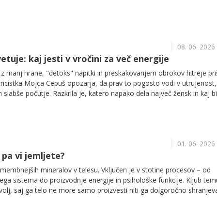
08. 06. 2026
etuje: kaj jesti v vročini za več energije
 z manj hrane, "detoks" napitki in preskakovanjem obrokov hitreje pri
ricistka Mojca Cepuš opozarja, da prav to pogosto vodi v utrujenost,
 slabše počutje. Razkrila je, katero napako dela največ žensk in kaj bi
 poletnem krožniku.
01. 06. 2026
pa vi jemljete?
membnejših mineralov v telesu. Vključen je v stotine procesov – od
nega sistema do proizvodnje energije in psihološke funkcije. Kljub tem
volj, saj ga telo ne more samo proizvesti niti ga dolgoročno shranjeva