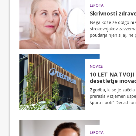
LEPOTA
Skrivnosti zdrav
Nega kože že dolgo ni 
strokovnjakov zavzema z
poudarja njen sijaj, ne 
NOVICE
10 LET NA TVOJI 
desetletje inova
Zgodba, ki se je začela
prerasla v izjemen uspe
športni poti" Decathlon
vsem.
LEPOTA