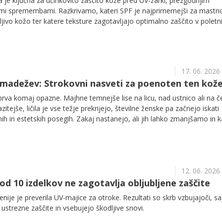
a je ključna za učinkovito zaščito kože pred UV-žarki, prezgodnjim
mi spremembami. Razkrivamo, kateri SPF je najprimernejši za mastn
jivo kožo ter katere teksture zagotavljajo optimalno zaščito v poletn
17. 06. 2026
 madežev: Strokovni nasveti za poenoten ten kož
rva komaj opazne. Majhne temnejše lise na licu, nad ustnico ali na č
tejše, ličila je vse težje prekrijejo, številne ženske pa začnejo iskati
ih in estetskih posegih. Zakaj nastanejo, ali jih lahko zmanjšamo in k
pojasnjuje dermatologinja Nina Jugovar.
12. 06. 2026
od 10 izdelkov ne zagotavlja obljubljene zaščite
nije je preverila UV-majice za otroke. Rezultati so skrb vzbujajoči, sa
o ustrezne zaščite in vsebujejo škodljive snovi.