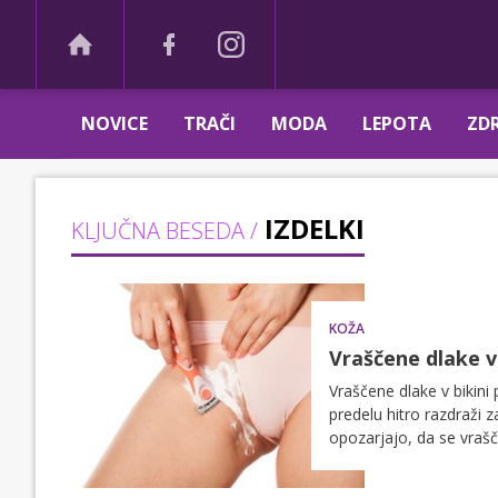
NOVICE
TRAČI
MODA
LEPOTA
ZDR
IZDELKI
KLJUČNA BESEDA /
KOŽA
Vraščene dlake v 
Vraščene dlake v bikini
predelu hitro razdraži z
opozarjajo, da se vrašč
se ujame pod kožo in po