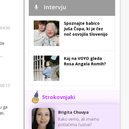
Intervju
Spoznajte babico
 04.00
Juša Čopa, ki je čez
noč osvojila Slovenijo
šle
Kaj na VOYO gleda
Rosa Angela Romih?
 00.15
Strokovnjaki
u ga
Brigita Chuuya
ti.
Kako vemo, ali imamo
potlačena čustva?