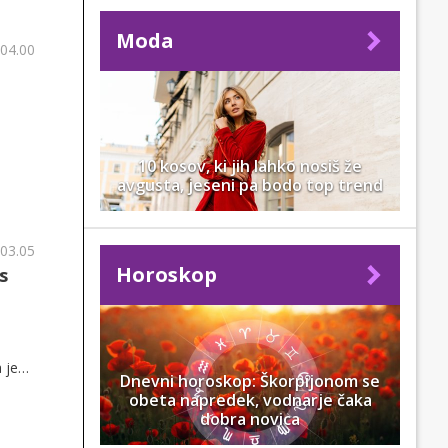
Moda
 04.00
10 kosov, ki jih lahko nosiš že
avgusta, jeseni pa bodo top trend
 03.05
Horoskop
s
 je
Dnevni horoskop: Škorpijonom se
obeta napredek, vodnarje čaka
dobra novica