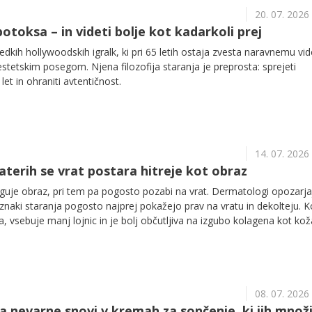
20. 07. 2026
 botoksa – in videti bolje kot kadarkoli prej
edkih hollywoodskih igralk, ki pri 65 letih ostaja zvesta naravnemu vi
estetskim posegom. Njena filozofija staranja je preprosta: sprejeti
et in ohraniti avtentičnost.
14. 07. 2026
aterih se vrat postara hitreje kot obraz
guje obraz, pri tem pa pogosto pozabi na vrat. Dermatologi opozarja
 znaki staranja pogosto najprej pokažejo prav na vratu in dekolteju. 
a, vsebuje manj lojnic in je bolj občutljiva na izgubo kolagena kot ko
08. 07. 2026
la nevarne snovi v kremah za sončenje, ki jih množ