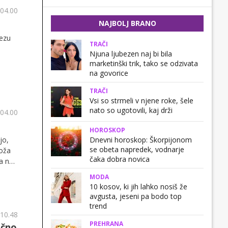
 04.00
NAJBOLJ BRANO
dezu
TRAČI
Njuna ljubezen naj bi bila
marketinški trik, tako se odzivata
na govorice
TRAČI
Vsi so strmeli v njene roke, šele
nato so ugotovili, kaj drži
 04.00
HOROSKOP
Dnevni horoskop: Škorpijonom
jo,
se obeta napredek, vodnarje
Koža
čaka dobra novica
ža na
MODA
10 kosov, ki jih lahko nosiš že
avgusta, jeseni pa bodo top
trend
 10.48
PREHRANA
ično