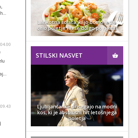
o,
ih
Lahkotna solata, ki jo bomo jedle
celo poletje (in še dolgo po njem)
 04.00
e
STILSKI NASVET
elu
aj
 09.43
Ljubljančanke prisegajo na modni
kos, ki je absolutni hit letošnjega
poletja
j