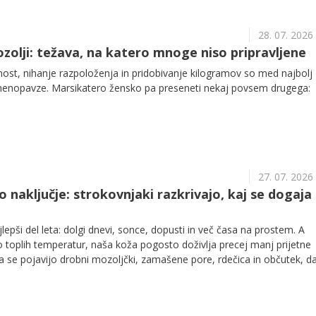
28. 07. 2026
olji: težava, na katero mnoge niso pripravljene
čnost, nihanje razpoloženja in pridobivanje kilogramov so med najbolj
menopavze. Marsikatero žensko pa preseneti nekaj povsem drugega:
27. 07. 2026
 naključje: strokovnjaki razkrivajo, kaj se dogaja 
lepši del leta: dolgi dnevi, sonce, dopusti in več časa na prostem. A
toplih temperatur, naša koža pogosto doživlja precej manj prijetne
 pojavijo drobni mozoljčki, zamašene pore, rdečica in občutek, da
bičajno. Še posebej neprijetno je, ko se zdi, da se vse to zgodi brez
 nege ostaja enaka, hormoni niso krivi, koža pa se kljub temu upira.