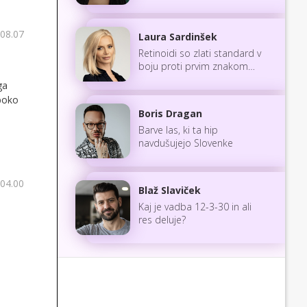
 08.07
Laura Sardinšek
Retinoidi so zlati standard v
boju proti prvim znakom
staranja
ga
oboko
Boris Dragan
Barve las, ki ta hip
navdušujejo Slovenke
 04.00
Blaž Slaviček
Kaj je vadba 12-3-30 in ali
res deluje?