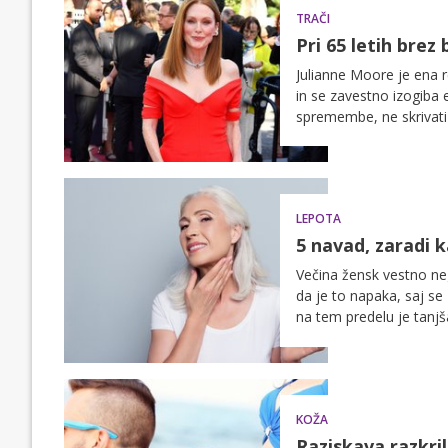
TRAČI
Pri 65 letih brez
Julianne Moore je ena r
in se zavestno izogiba 
spremembe, ne skrivati l
LEPOTA
5 navad, zaradi k
Večina žensk vestno ne
da je to napaka, saj se
na tem predelu je tanjš
obrazu.
KOŽA
Raziskava razkri