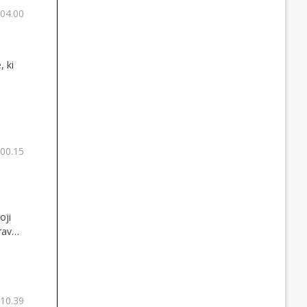
 04.00
 ki
 00.15
oji
rav
 10.39