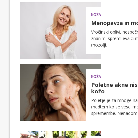
KOŽA
Menopavza in moz
Vročinski oblivi, nespe
znanimi spremljevalci 
mozolji.
KOŽA
Poletne akne niso
kožo
Poletje je za mnoge naj
medtem ko se veselimo 
spremembe. Nenadoma se
obraz bolj masten kot o
pravega razloga: rutina