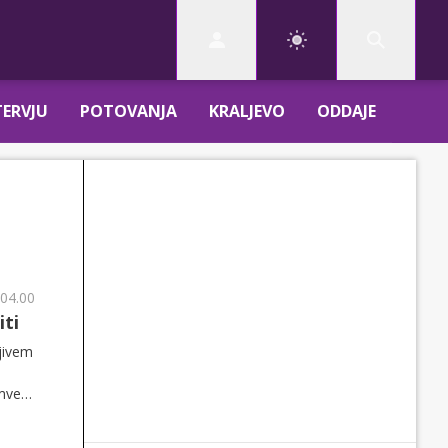
TERVJU
POTOVANJA
KRALJEVO
ODDAJE
 04.00
iti
ljivem
emveč