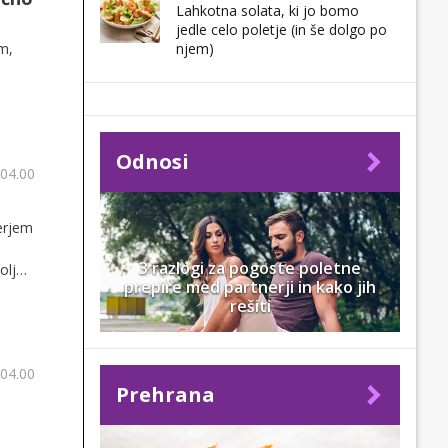
Lahkotna solata, ki jo bomo
jedle celo poletje (in še dolgo po
m,
njem)
Odnosi
 04.00
e
zerjem
3 razlogi za pogoste poletne
oljo
prepire med partnerji in kako jih
rešiti
 04.00
Prehrana