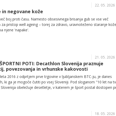
22. 05. 2026
e in negovane kože
več boj proti času. Namesto obsesivnega brisanja gub se vse več
a pristop well ageing – torej za zdravo, uravnoteženo staranje kože,
pa njene 'napake'.
21. 05. 2026
ŠPORTNI POTI: Decathlon Slovenija praznuje
cij, povezovanja in vrhunske kakovosti
 leta 2016 z odprtjem prve trgovine v ljubljanskem BTC-ju, je danes
h, ki ga je mogoče čutiti po vsej Sloveniji. Pod sloganom "10 let na tv
 Slovenija obeležuje desetletje, v katerem je šport postal dostopen p
18. 05. 2026