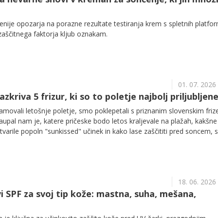
nije opozarja na porazne rezultate testiranja krem s spletnih platfor
zaščitnega faktorja kljub oznakam.
01. 07. 2026
azkriva 5 frizur, ki so to poletje najbolj priljubljen
amovali letošnje poletje, smo poklepetali s priznanim slovenskim fri
pal nam je, katere pričeske bodo letos kraljevale na plažah, kakšne
varile popoln "sunkissed" učinek in kako lase zaščititi pred soncem, s
18. 06. 2026
i SPF za svoj tip kože: mastna, suha, mešana,