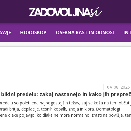
AVJE
HOROSKOP
OSEBNA RAST IN ODNOSI
IN
04. 08. 2026
bikini predelu: zakaj nastanejo in kako jih prepreč
 predelu so poleti ena najpogostejših težav, saj se koža na tem občut
aradi britja, depilacije, tesnih kopalk, znoja in klora. Dermatologi
ene dlake pojavijo, ko dlaka ne more normalno izrasti na površje, t
vzroči vnetje, rdečico ali bolečo bunkico.