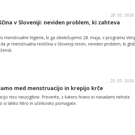
28. 05. 2026
čina v Sloveniji: neviden problem, ki zahteva
menstrualne higiene, ki ga obeležujemo 28. maja, v programu Veri
, da je menstrualna revščina v Sloveniji resen, neviden problem, ki gl
žensk.
25. 05. 2026
delamo med menstruacijo in krepijo krče
ijo niso neizogibne. Preverite, s katero hrano in navadami nehote
o si lahko hitro in učinkovito pomagate.