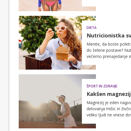
DIETA
Nutricionistka sv
Menite, da boste poleti
do želene postave? Nut
večerno prenajedanje in
moralo biti vsak dan na
ŠPORT IN ZDRAVJE
Kakšen magnezij 
Magnezij je eden najpo
delovanja mišic in živč
veliko ljudi ne vnese do