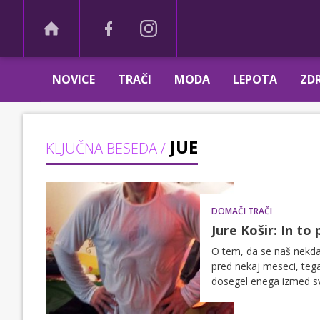
NOVICE
TRAČI
MODA
LEPOTA
ZDR
JUE
KLJUČNA BESEDA /
DOMAČI TRAČI
Jure Košir: In to p
O tem, da se naš nekdan
pred nekaj meseci, tega 
dosegel enega izmed svo
jo je objavil na svojem 