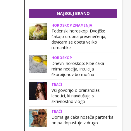
NAJBOLJ BRANO
HOROSKOP ZNAMENJA
Tedenski horoskop: Dvojčke
čakajo drobna presenečenja,
devicam se obeta veliko
romantike
HOROSKOP
Dnevni horoskop: Ribe čaka
mirna nedelja, intuicija
škorpijonov bo močna
TRAČI
Vsi govorijo o oranžnolasi
lepotici, ki navdušuje s
skrivnostno vlogo
TRAČI
Doma ga čaka noseča partnerka,
on pa dopustuje z drugo