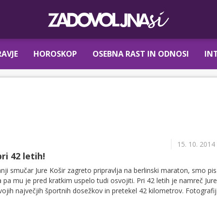
AVJE
HOROSKOP
OSEBNA RAST IN ODNOSI
IN
15. 10. 2014
ri 42 letih!
ji smučar Jure Košir zagreto pripravlja na berlinski maraton, smo pisa
pa mu je pred kratkim uspelo tudi osvojiti. Pri 42 letih je namreč Jure
jih največjih športnih dosežkov in pretekel 42 kilometrov. Fotografija
Twitter profilu, pove vse!