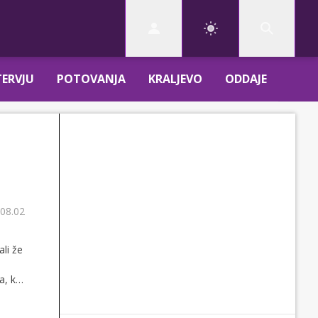
TERVJU
POTOVANJA
KRALJEVO
ODDAJE
 08.02
li že
, ki