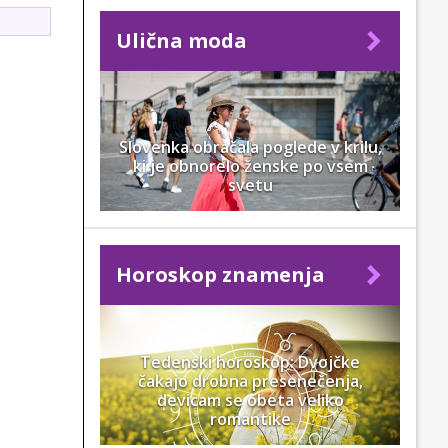
Ulična moda
Slovenka obračala poglede v krilu,
ki je obnorelo ženske po vsem
svetu
Horoskop znamenja
Tedenski horoskop: Dvojčke
čakajo drobna presenečenja,
devicam se obeta veliko
romantike