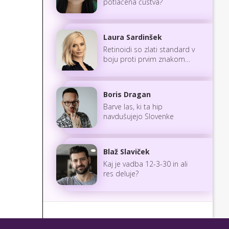
potlačena čustva?
Laura Sardinšek
Retinoidi so zlati standard v
boju proti prvim znakom
staranja
Boris Dragan
Barve las, ki ta hip
navdušujejo Slovenke
Blaž Slaviček
Kaj je vadba 12-3-30 in ali
res deluje?