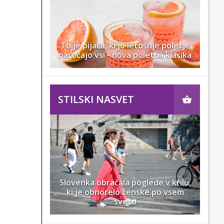
To je pijača, ki jo letošnje poletje
naročajo vsi - nova poletna klasika
STILSKI NASVET
Slovenka obračala poglede v krilu,
ki je obnorelo ženske po vsem
svetu