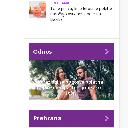
PREHRANA
To je pijača, ki jo letošnje poletje
naročajo vsi - nova poletna
klasika
Odnosi
3 razlogi za pogoste poletne
prepire med partnerji in kako jih
rešiti
Prehrana