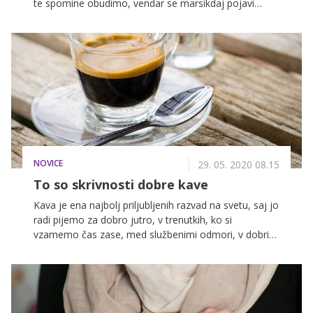
te spomine obudimo, vendar se marsikdaj pojavi
vprašanje: kako jih ujeti, ne da bi zamudili sam
trenutek? V nadaljevanju razkrivamo praktične trike,
kako posneti popolne fotografije in hkrati uživati v
doživetju.
NOVICE
29. 05. 2020 08.15
To so skrivnosti dobre kave
Kava je ena najbolj priljubljenih razvad na svetu, saj jo
radi pijemo za dobro jutro, v trenutkih, ko si
vzamemo čas zase, med službenimi odmori, v dobri
družbi in tudi kar tako, za užitek. Njena skrivnost se
skriva v opojni mešanici kavnih zrn, ki predrami naše
čute, zato ni presenetljivo, da je kava veliko več kot
samo kava, saj je nepogrešljiv ritual, ki ga imamo na
vsakodnevnem urniku. Še več, strokovnjaki razkrivajo,