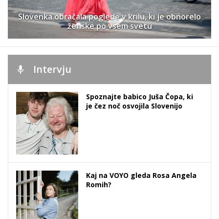
Slovenka obračala poglede v krilu, ki je obnorelo
ženske po vsem svetu
Intervju
Spoznajte babico Juša Čopa, ki
je čez noč osvojila Slovenijo
Kaj na VOYO gleda Rosa Angela
Romih?