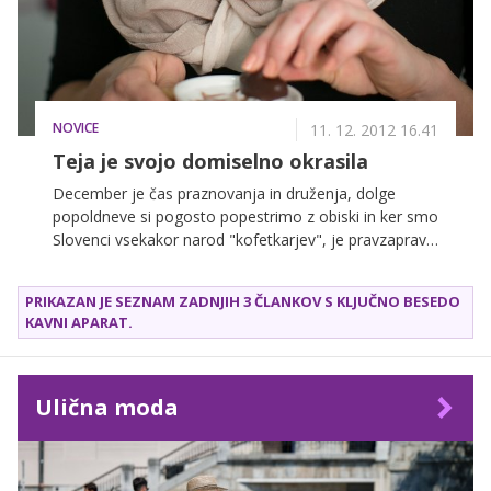
da ima kava mnogo pozitivnih učinkov, ki vam jih
razkrivamo v nadaljevanju.
NOVICE
11. 12. 2012 16.41
Teja je svojo domiselno okrasila
December je čas praznovanja in druženja, dolge
popoldneve si pogosto popestrimo z obiski in ker smo
Slovenci vsekakor narod "kofetkarjev", je pravzaprav
vsak gost vesel, ko na mizo pride dobra kavica.
Seveda lahko vsako skodelico kave popestrimo z
PRIKAZAN JE SEZNAM ZADNJIH 3 ČLANKOV S KLJUČNO BESEDO
različnimi okraski in tako vsakdanji napitek
KAVNI APARAT
.
spremenimo v prazničnega. Z idejami, kako
domiselno okrasiti kavni napitek, nas je presenetila
Teja Perjet.
Ulična moda