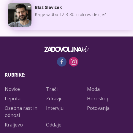
Blaž Slaviček
Kaj je vadba 12-3-30 in ali res deluje?
RUBRIKE:
Novice
Trači
Moda
Lepota
Zdravje
Horoskop
Osebna rast in
Intervju
Potovanja
odnosi
Kraljevo
Oddaje