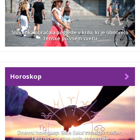
Slovenka obračala poglede v krilu, ki je obnorelo
ženske po vsem svetu
Horoskop
Dnevni horoskop: Bike čaka strasten večer,
Tehtnice pa dan poln romantike