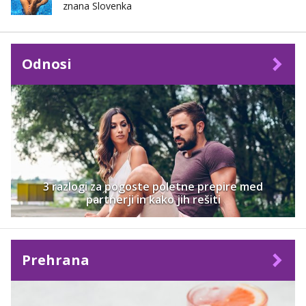
znana Slovenka
Odnosi
3 razlogi za pogoste poletne prepire med
partnerji in kako jih rešiti
Prehrana