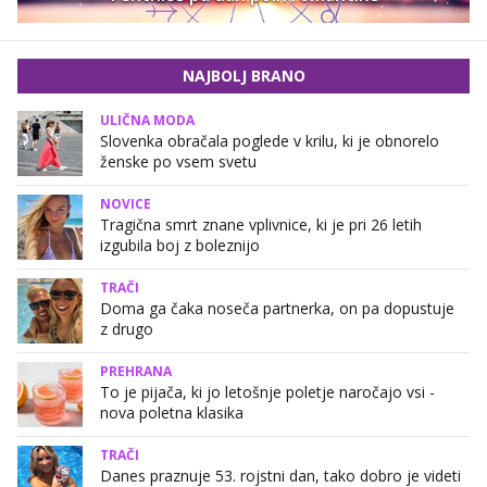
NAJBOLJ BRANO
ULIČNA MODA
Slovenka obračala poglede v krilu, ki je obnorelo
ženske po vsem svetu
NOVICE
Tragična smrt znane vplivnice, ki je pri 26 letih
izgubila boj z boleznijo
TRAČI
Doma ga čaka noseča partnerka, on pa dopustuje
z drugo
PREHRANA
To je pijača, ki jo letošnje poletje naročajo vsi -
nova poletna klasika
TRAČI
Danes praznuje 53. rojstni dan, tako dobro je videti