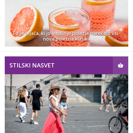
To je pijača, ki jo letošnje poletje naročajo vsi -
nova poletna klasika
STILSKI NASVET