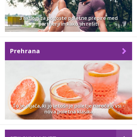
3 razlogi za pogoste poletne prepire med
partnerji in kako jih rešiti
Prehrana
To je pijača, ki jo letošnje poletje naročajo vsi -
nova poletna klasika