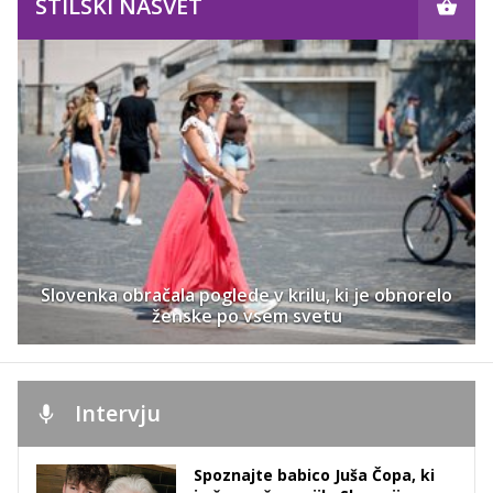
STILSKI NASVET
Slovenka obračala poglede v krilu, ki je obnorelo
ženske po vsem svetu
Intervju
Spoznajte babico Juša Čopa, ki