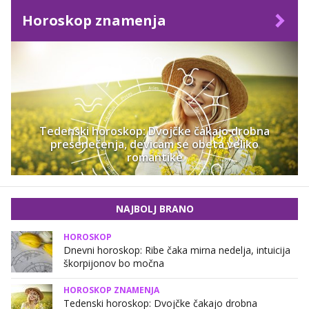
Horoskop znamenja
Tedenski horoskop: Dvojčke čakajo drobna
presenečenja, devicam se obeta veliko
romantike
NAJBOLJ BRANO
HOROSKOP
Dnevni horoskop: Ribe čaka mirna nedelja, intuicija
škorpijonov bo močna
HOROSKOP ZNAMENJA
Tedenski horoskop: Dvojčke čakajo drobna