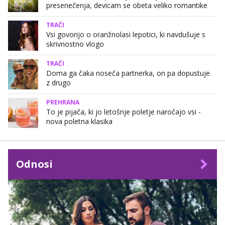
presenečenja, devicam se obeta veliko romantike
TRAČI
Vsi govorijo o oranžnolasi lepotici, ki navdušuje s
skrivnostno vlogo
TRAČI
Doma ga čaka noseča partnerka, on pa dopustuje
z drugo
PREHRANA
To je pijača, ki jo letošnje poletje naročajo vsi -
nova poletna klasika
Odnosi