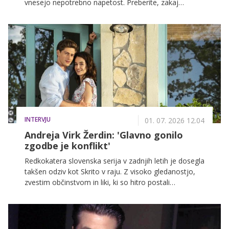
vnesejo nepotrebno napetost. Preberite, zakaj
psihologi opozarjajo na večje število sporov prav v
vročih mesecih in kako ohraniti harmonijo.
INTERVJU
01. 07. 2026 12.04
Andreja Virk Žerdin: 'Glavno gonilo
zgodbe je konflikt'
Redkokatera slovenska serija v zadnjih letih je dosegla
takšen odziv kot Skrito v raju. Z visoko gledanostjo,
zvestim občinstvom in liki, ki so hitro postali
prepoznavni po vsej Sloveniji, se je zapisala med
največje domače televizijske uspešnice. O nastajanju
zgodbe, ustvarjanju likov in scenarističnih izzivih smo
se pogovarjali s scenaristko serije Andrejo Virk Žerdin.