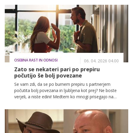
čudežna palčka, ki ti v trenutku uresniči to, kar si želiš.
Ampak tisto, kar ti ne povedo o manifestaciji, je to, da
morajo biti za to izpolnjeni določeni pogoji in
opravljena določena mera osebnostne rasti.
OSEBNA RAST IN ODNOSI
06. 04. 2026 04.00
Zato se nekateri pari po prepiru
počutijo še bolj povezane
Se vam zdi, da se po burnem prepiru s partnerjem
počutita bolj povezana in ljubljena kot prej? Ne boste
verjeli, a niste edini! Medtem ko mnogi prisegajo na
romantične zmenke in sanjska potovanja, nekateri
pari dosegajo vrhunec intimnosti prav po tem, ko so
se soočili s konfliktom. Zakaj je temu tako?