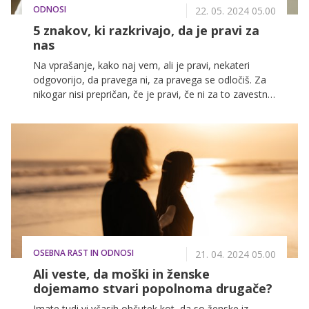
ODNOSI
22. 05. 2024 05.00
5 znakov, ki razkrivajo, da je pravi za
nas
Na vprašanje, kako naj vem, ali je pravi, nekateri
odgovorijo, da pravega ni, za pravega se odločiš. Za
nikogar nisi prepričan, če je pravi, če ni za to zavestne
odločitve, da ga kot takega vidiš. Da mu daš takšno
definicijo in hkrati priložnost.
OSEBNA RAST IN ODNOSI
21. 04. 2024 05.00
Ali veste, da moški in ženske
dojemamo stvari popolnoma drugače?
Imate tudi vi včasih občutek kot, da so ženske iz