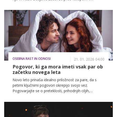
tekmovanje. Spoznali smo jo kot močno in
samozavestno žensko, ki stoji za svojimi prepričanji in
se ne pusti ukloniti. Pred vstopom na posestvo smo z
Lano poklepetali in ji zastavili nekaj kratkih vprašanj,
da jo bolje spoznamo.
OSEBNA RAST IN ODNOSI
21. 01. 2026 04.00
Pogovor, ki ga mora imeti vsak par ob
začetku novega leta
Novo leto prinaša idealno priložnost za pare, da s
petimi ključnimi pogovori okrepijo svojo vez.
Pogovarjajte se o preteklosti, prihodnjih ciljih,
izboljšajte komunikacijo, ohranite intimo in določite
zdrave meje za bolj izpolnjeno skupno prihodnost.