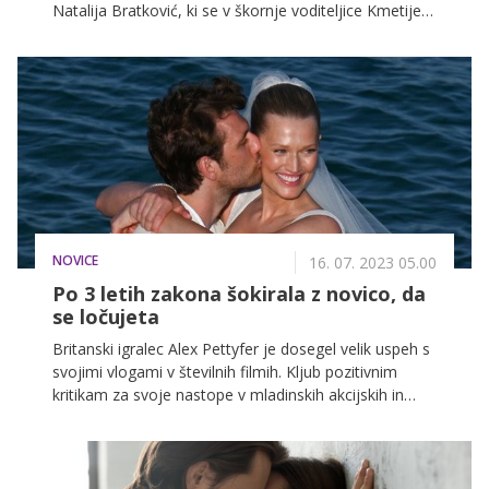
Natalija Bratković, ki se v škornje voditeljice Kmetije
podaja šestič, vsako leto s kančkom entuziazma več.
V nadaljevanju predstavljamo tekmovalke, ki jih bomo
letos lahko spremljali na Kmetiji.
NOVICE
16. 07. 2023 05.00
Po 3 letih zakona šokirala z novico, da
se ločujeta
Britanski igralec Alex Pettyfer je dosegel velik uspeh s
svojimi vlogami v številnih filmih. Kljub pozitivnim
kritikam za svoje nastope v mladinskih akcijskih in
ljubezenskih filmih, je Pettyfer doživel številne
medijske polemike zaradi konfliktov med snemanji.