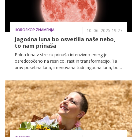
HOROSKOP ZNAMENJA
10. 06. 2025 19.27
Jagodna luna bo osvetlila naše nebo,
to nam prinaša
Polna luna v strelcu prinaša intenzivno energijo,
osredotočeno na resnico, rast in transformacijo. Ta
prav posebna luna, imenovana tudi jagodna luna, bo
svoj vrhunec dosegla 11. junija 2025, ob 9:44.