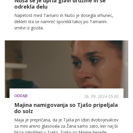
Nuša se je uprla glavi družine in se
odrekla delu
Napetost med Tamaro in Nušo je dosegla vrhunec,
dekleti sta se namreč sporekli takoj po Tamarini
vrnitvi iz gozda.
ODDAJE
26. 09. 2024 05.00
Majina namigovanja so Tjašo pripeljala
do solz
Maja je prepričana, da je Tjaša pri izbiri dvobojevalcev
za mini areno glasovala za Žana samo zato, ker naj bi
bil ta zaljubljen v Tjašo. Tjašo so Majine besede