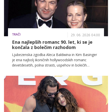
TRAČI
29. 06. 2026 04.00
Ena najlepših romanc 90. let, ki se je
končala z bolečim razhodom
Ljubezenska zgodba Aleca Baldwina in Kim Basinger
je ena najbolj ikoničnih hollywoodskih romanc
devetdesetih, polna strasti, uspehov in bolečih
preobratov. Čeprav sta danes vsak na svoji poti, njuna
skupna preteklost ostaja ena najbolj komentiranih
zgodb v svetu slavnih.