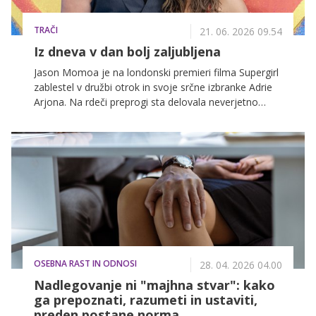
TRAČI
21. 06. 2026 09.54
Iz dneva v dan bolj zaljubljena
Jason Momoa je na londonski premieri filma Supergirl
zablestel v družbi otrok in svoje srčne izbranke Adrie
Arjona. Na rdeči preprogi sta delovala neverjetno
usklajeno in zaljubljeno.
OSEBNA RAST IN ODNOSI
28. 04. 2026 04.00
Nadlegovanje ni "majhna stvar": kako
ga prepoznati, razumeti in ustaviti,
preden postane norma