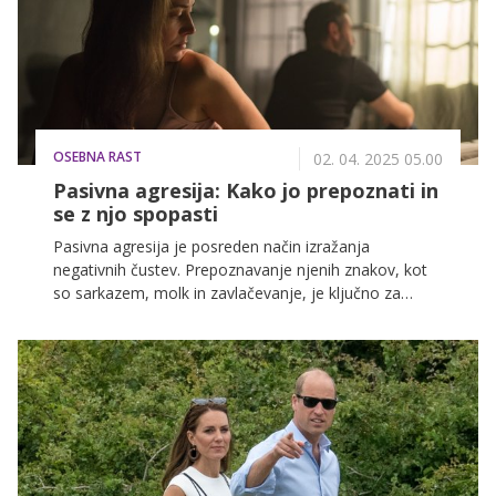
OSEBNA RAST
02. 04. 2025 05.00
Pasivna agresija: Kako jo prepoznati in
se z njo spopasti
Pasivna agresija je posreden način izražanja
negativnih čustev. Prepoznavanje njenih znakov, kot
so sarkazem, molk in zavlačevanje, je ključno za
učinkovito spoprijemanje in izboljšanje odnosov.