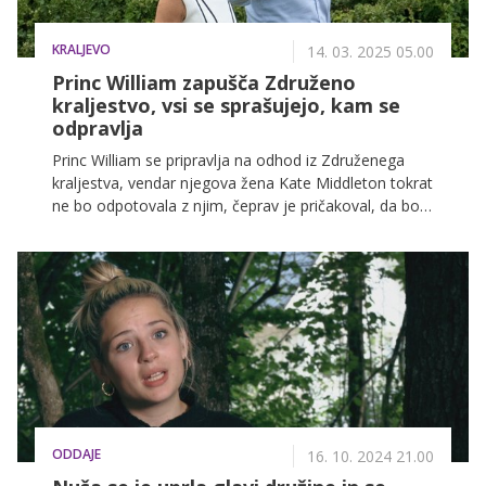
KRALJEVO
14. 03. 2025 05.00
Princ William zapušča Združeno
kraljestvo, vsi se sprašujejo, kam se
odpravlja
Princ William se pripravlja na odhod iz Združenega
kraljestva, vendar njegova žena Kate Middleton tokrat
ne bo odpotovala z njim, čeprav je pričakoval, da bo
drugače. Kot je bilo objavljeno, bo princ William 20. in
21. marca na uradnem obisku v Estoniji, kar je že
drugo večje potovanje članov kraljeve družine v nekaj
mesecih.
ODDAJE
16. 10. 2024 21.00