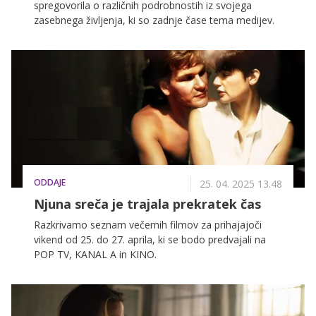
spregovorila o različnih podrobnostih iz svojega
zasebnega življenja, ki so zadnje čase tema medijev.
ODDAJE
25. 04. 2025 13.48
Njuna sreča je trajala prekratek čas
Razkrivamo seznam večernih filmov za prihajajoči
vikend od 25. do 27. aprila, ki se bodo predvajali na
POP TV, KANAL A in KINO.