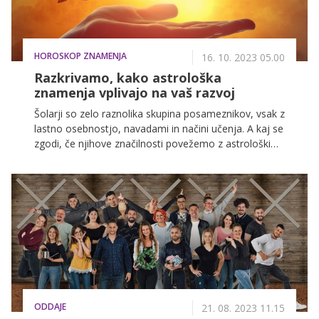
HOROSKOP ZNAMENJA
16. 10. 2023 05.00
Razkrivamo, kako astrološka
znamenja vplivajo na vaš razvoj
Šolarji so zelo raznolika skupina posameznikov, vsak z
lastno osebnostjo, navadami in načini učenja. A kaj se
zgodi, če njihove značilnosti povežemo z astrološkimi
znamenji? Ali morda položaj zvezd ob rojstvu vpliva
tudi na to, kako se učimo, komuniciramo in
razvijamo?
ODDAJE
21. 08. 2023 11.15