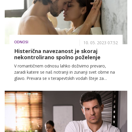
ODNOSI
10. 05. 2023 07.52
Histerična navezanost je skoraj
nekontrolirano spolno poželenje
V romantičnem odnosu lahko doživimo prevaro,
zaradi katere se naš notranji in zunanji svet obrne na
glavo. Prevara se v terapevtskih vodah šteje za
travmo, hkrati pa v nas lahko sproži tudi
nepričakovane odzive. Ste že slišali za histerično
navezanost?