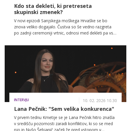
Kdo sta dekleti, ki pretreseta
skupinski zmenek?
V novi epizodi Sanjskega moškega Hrvaške se bo
znova veliko dogajalo. Čustva so še vedno razgreta
po zadnji ceremoniji vrtnic, odnosi med dekleti pa vse
bolj napeti. V vili se stopnjujejo razprave o tem, kdo je
preglasen, kdo igra igro ega in kdo v resnici kaže pravi
obraz. Medtem ko nekatere slavijo svoje male zmage,
druge odkrito izražajo nezadovoljstvo in ljubosumje.
Skupinski zmenki, ki sledijo, obljubljajo sprostitev in
romantiko, a tudi nova presenečenja, ki bodo
premešala razmerja moči.
INTERVJU
10. 02. 2026 10.30
Lana Pečnik: "Sem velika konkurenca"
V prvem tednu Kmetije se je Lana Pečnik hitro znašla
v središču pozornosti zaradi konfliktov, ki so se med
njo in Nušo Šebjanič začeli že pred vstopom v