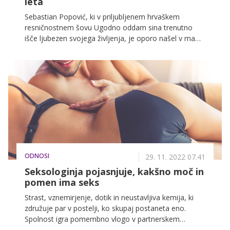
leta
Sebastian Popović, ki v priljubljenem hrvaškem
resničnostnem šovu Ugodno oddam sina trenutno
išče ljubezen svojega življenja, je oporo našel v mami,
ki mu pri tem precej pomaga, kot otrok ločenih
staršev pa očeta dlje časa ni videl. A njegov oče, znani
pevec, ki je zaslovel zaradi pesmi Džuli, ki jo je leta
1983 predstavljal na Evroviziji, nocoj vendarle prihaja
v šov.
ODNOSI
29. 11. 2022 07.41
Seksologinja pojasnjuje, kakšno moč in
pomen ima seks
Strast, vznemirjenje, dotik in neustavljiva kemija, ki
združuje par v postelji, ko skupaj postaneta eno.
Spolnost igra pomembno vlogo v partnerskem
odnosu, saj neguje željo tako po partnerju kot po