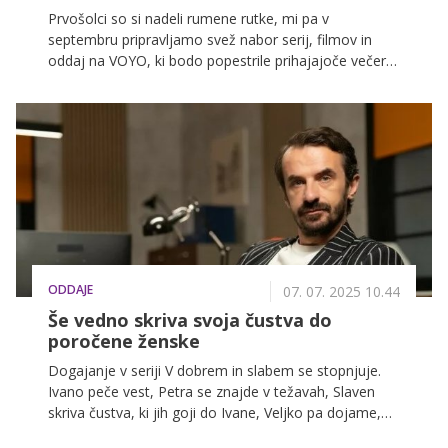
Prvošolci so si nadeli rumene rutke, mi pa v
septembru pripravljamo svež nabor serij, filmov in
oddaj na VOYO, ki bodo popestrile prihajajoče večere.
Med smehom, napetostjo, romantičnimi zgodbami in
športnimi vrhunci se bo za vsakogar našlo nekaj.
Najlepše pa je, da bomo med prvimi gledali vse
novosti.
ODDAJE
07. 07. 2025 10.44
Še vedno skriva svoja čustva do
poročene ženske
Dogajanje v seriji V dobrem in slabem se stopnjuje.
Ivano peče vest, Petra se znajde v težavah, Slaven
skriva čustva, ki jih goji do Ivane, Veljko pa dojame,
da je dosegel dno. Kaj vse nas še čaka ta teden, pa