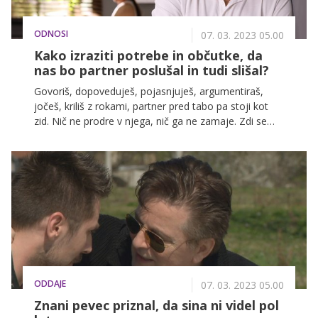
ODNOSI
07. 03. 2023 05.00
Kako izraziti potrebe in občutke, da
nas bo partner poslušal in tudi slišal?
Govoriš, dopoveduješ, pojasnjuješ, argumentiraš,
jočeš, kriliš z rokami, partner pred tabo pa stoji kot
zid. Nič ne prodre v njega, nič ga ne zamaje. Zdi se
nam, da se pogovarjamo z zidom, da govorimo v
kitajščini, da govorimo v prazno, da se trudimo,
ampak to vedno naleti na gluha ušesa.
ODDAJE
07. 03. 2023 05.00
Znani pevec priznal, da sina ni videl pol