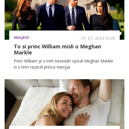
KRALJEVO
31. 07. 2024 05.00
To si princ William misli o Meghan
Markle
Princ William je v treh besedah opisal Meghan Markle
in s tem razjezil princa Harryja.