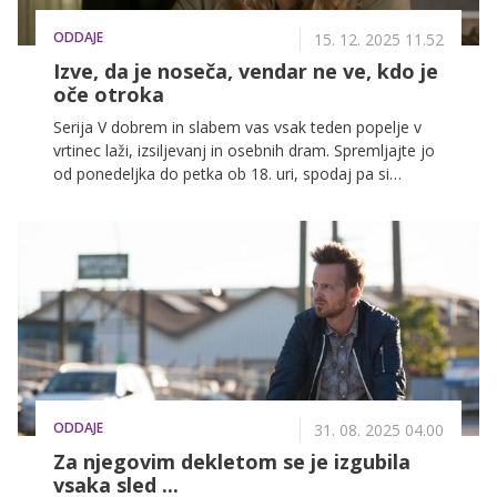
ODDAJE
15. 12. 2025 11.52
Izve, da je noseča, vendar ne ve, kdo je
oče otroka
Serija V dobrem in slabem vas vsak teden popelje v
vrtinec laži, izsiljevanj in osebnih dram. Spremljajte jo
od ponedeljka do petka ob 18. uri, spodaj pa si
preberite, kaj vse vas čaka v tem tednu.
ODDAJE
31. 08. 2025 04.00
Za njegovim dekletom se je izgubila
vsaka sled ...