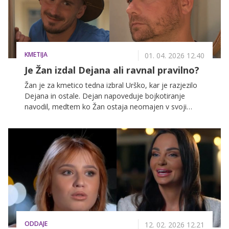
KMETIJA
01. 04. 2026 12.40
Je Žan izdal Dejana ali ravnal pravilno?
Žan je za kmetico tedna izbral Urško, kar je razjezilo
Dejana in ostale. Dejan napoveduje bojkotiranje
navodil, medtem ko Žan ostaja neomajen v svoji
odločitvi, kar še dodatno zaostruje napetosti.
ODDAJE
12. 02. 2026 12.21