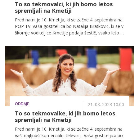
To so tekmovalci, ki jih bomo letos
spremljali na Kmetiji
Pred nami je 10. Kmetija, ki se začne 4. septembra na
POP TV. Vaša gostiteljica bo Natalija Bratković, ki se v
škornje voditeljice Kmetije podaja šestič, vsako leto s
kančkom entuziazma več. Spodaj si lahko ogledate,
kdo so moški tekmovalci, ki jih bomo letos lahko
spremljali na Kmetiji.
ODDAJE
21. 08. 2023 10.00
To so tekmovalke, ki jih bomo letos
spremljali na Kmetiji
Pred nami je 10. Kmetija, ki se začne 4. septembra na
vaši najljubši komercialni televiziji. Vaša gostiteljica bo