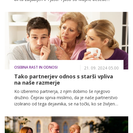
močno prizadele, saj jo doma čaka zaročenec, prihod
Kmečkega lista pa je Tjašo le še bolj vznemiril.
OSEBNA RAST IN ODNOSI
21. 09. 2024 05.00
Tako partnerjev odnos s starši vpliva
na naše razmerje
Ko izberemo partnerja, z njim dobimo še njegovo
družino. Čeprav sprva mislimo, da je naše partnerstvo
izolirano od tega dejavnika, se na točki, ko se življenja
še bolj prepletejo, temu ne moremo v celoti izogniti,
zato je pomembno, kakšen odnos imamo z njimi.