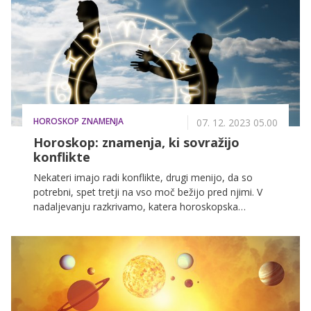
HOROSKOP ZNAMENJA
07. 12. 2023 05.00
Horoskop: znamenja, ki sovražijo
konflikte
Nekateri imajo radi konflikte, drugi menijo, da so
potrebni, spet tretji na vso moč bežijo pred njimi. V
nadaljevanju razkrivamo, katera horoskopska
znamenja se jih za vsako ceno izogibajo.