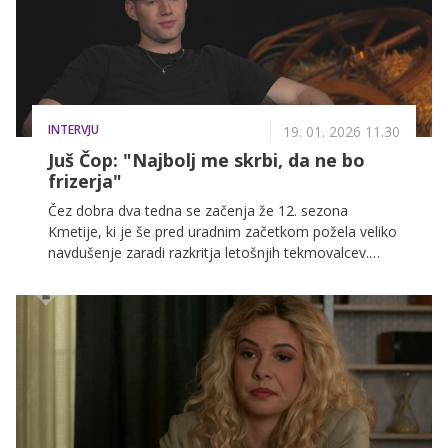
INTERVJU
19. 01. 2026 11.30
Juš Čop: "Najbolj me skrbi, da ne bo
frizerja"
Čez dobra dva tedna se začenja že 12. sezona
Kmetije, ki je še pred uradnim začetkom požela veliko
navdušenje zaradi razkritja letošnjih tekmovalcev.
Dogodivščina se 2. februarja vrača na POP TV in
VOYO ter obljublja pestro pomlad, v katero vstopa
tudi simpatični 23-letni Juš Čop.