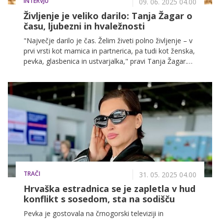
INTERVJU
09. 06. 2025 04.00
Življenje je veliko darilo: Tanja Žagar o
času, ljubezni in hvaležnosti
"Največje darilo je čas. Želim živeti polno življenje – v
prvi vrsti kot mamica in partnerica, pa tudi kot ženska,
pevka, glasbenica in ustvarjalka," pravi Tanja Žagar.
Ve, da je tudi deževen dan čudovit. Življenje je zanjo
lepo, tudi ko prinese preizkušnje, in želi lepo preživeti
čas, ki tiho, tiho beži. Zanjo šteje vsak objem, vsak
nasmeh, vsak trenutek, ki ga je treba izkoristiti, da ne
ubeži za vedno.
TRAČI
31. 05. 2025 04.00
Hrvaška estradnica se je zapletla v hud
konflikt s sosedom, sta na sodišču
Pevka je gostovala na črnogorski televiziji in