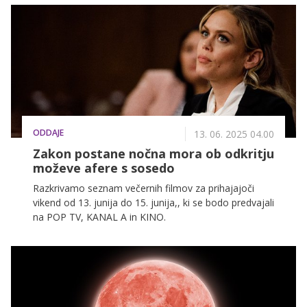
razkrivamo v nadaljevanju.
ODDAJE
13. 06. 2025 04.00
Zakon postane nočna mora ob odkritju
moževe afere s sosedo
Razkrivamo seznam večernih filmov za prihajajoči
vikend od 13. junija do 15. junija,, ki se bodo predvajali
na POP TV, KANAL A in KINO.