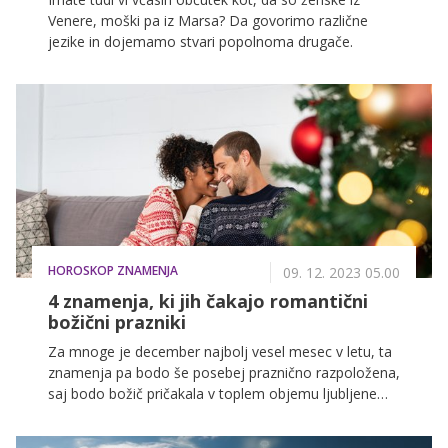
Venere, moški pa iz Marsa? Da govorimo različne
jezike in dojemamo stvari popolnoma drugače.
HOROSKOP ZNAMENJA
09. 12. 2023 05.00
4 znamenja, ki jih čakajo romantični
božični prazniki
Za mnoge je december najbolj vesel mesec v letu, ta
znamenja pa bodo še posebej praznično razpoložena,
saj bodo božič pričakala v toplem objemu ljubljene
osebe.