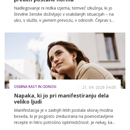
Nadlegovanje ni redka izjema, temveč izkušnja, ki jo
številne ženske doživljajo v vsakdanjih situacijah – na
ulici, v službi, v javnem prevozu, v odnosih. Čeprav se
o njem danes govori več kot kadarkoli prej, ga družba
še vedno pogosto zmanjšuje, normalizira ali potiska v
območje "pretirane občutljivosti". A resnica je precej
bolj kompleksna: nadlegovanje ni vprašanje
občutljivosti, temveč vprašanje moči, meja in varnosti.
In predvsem – vprašanje kulture, ki jo soustvarjamo
vsi.
OSEBNA RAST IN ODNOSI
21. 04. 2026 04.00
Napaka, ki jo pri manifestiranju dela
veliko ljudi
Manifestacija je v zadnjih letih postala skoraj modna
beseda, ki je pogosto zreducirana na poenostavljene
recepte in hitro potrošno optimističnost. Je nekaj, kar
deluje zelo vabljivo, ker se dobro prodaja in deluje kot