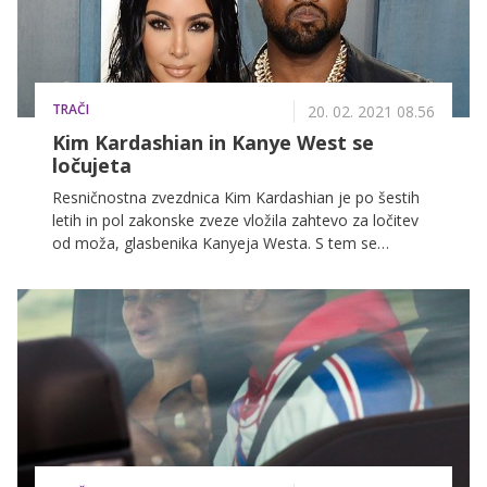
TRAČI
20. 02. 2021 08.56
Kim Kardashian in Kanye West se
ločujeta
Resničnostna zvezdnica Kim Kardashian je po šestih
letih in pol zakonske zveze vložila zahtevo za ločitev
od moža, glasbenika Kanyeja Westa. S tem se
končuje ena najslavnejši zvez na svetu, ki je med
oboževalci dobila naziv Kimye.