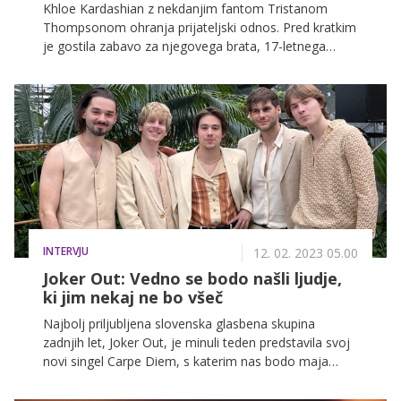
Khloe Kardashian z nekdanjim fantom Tristanom
Thompsonom ohranja prijateljski odnos. Pred kratkim
je gostila zabavo za njegovega brata, 17-letnega
Amarija, zvezdnica pa je tudi pojasnila, da sta se
nekdanji fant in njegov brat k njej preselila po smrti
matere, ker Tristan potrebuje podporo pri bratovi
oskrbi.
INTERVJU
12. 02. 2023 05.00
Joker Out: Vedno se bodo našli ljudje,
ki jim nekaj ne bo všeč
Najbolj priljubljena slovenska glasbena skupina
zadnjih let, Joker Out, je minuli teden predstavila svoj
novi singel Carpe Diem, s katerim nas bodo maja
zastopali na Evroviziji v Liverpoolu. Le nekaj dni po
predstavitvi pesmi in videospota smo z njimi kramljali