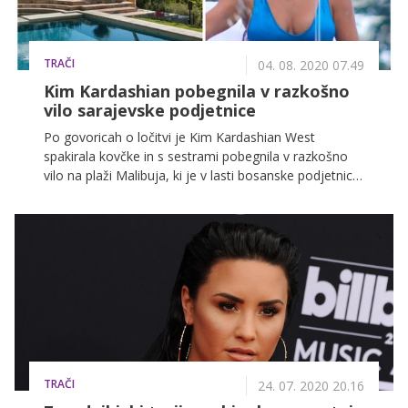
TRAČI
04. 08. 2020 07.49
Kim Kardashian pobegnila v razkošno
vilo sarajevske podjetnice
Po govoricah o ločitvi je Kim Kardashian West
spakirala kovčke in s sestrami pobegnila v razkošno
vilo na plaži Malibuja, ki je v lasti bosanske podjetnice
in njene dobre prijateljice Sanele Diane Jenkins, ki vilo
sicer trenutno prodaja.
TRAČI
24. 07. 2020 20.16