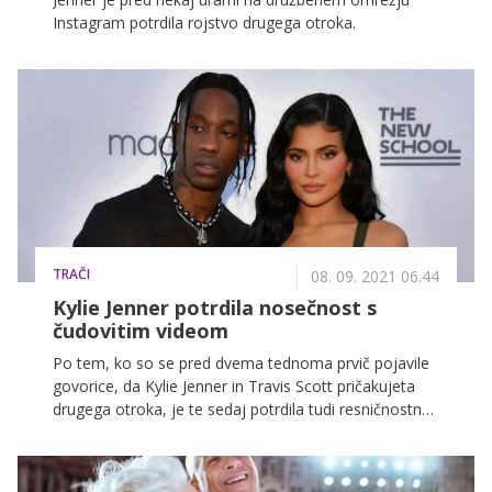
Instagram potrdila rojstvo drugega otroka.
TRAČI
08. 09. 2021 06.44
Kylie Jenner potrdila nosečnost s
čudovitim videom
Po tem, ko so se pred dvema tednoma prvič pojavile
govorice, da Kylie Jenner in Travis Scott pričakujeta
drugega otroka, je te sedaj potrdila tudi resničnostna
zvezdnica sama in na družbenih omrežjih delila
prekrasen videoposnetek.