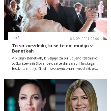
TRAČI
04. 09. 2021 05.00
To so zvezdniki, ki se te dni mudijo v
Benetkah
V bližnjih Benetkah, ki veljajo za priljubljeno izletniško
točko številnih Slovencev, se te dni zaradi filmskega
festivala mudijo številni svetovno znani zvezdniki, prav
tako se je marsikdo udeležil razvpite modne revije
dvojca Dolce & Gabbana. Številni radi prosti čas
izkoristijo za ogled znamenitosti večnega mesta. In ob
kom boste morda pili kavo, če se te dni odpravite v
Benetke?