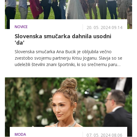
NOVICE
20. 05. 2024 09.14
Slovenska smučarka dahnila usodni
'da'
Slovenska smučarka Ana Bucik je obljubila večno
zvestobo svojemu partnerju Krisu Joganu. Slavja so se
udeležili številni znani športniki, ki so srečnemu paru
zaželeli vse lepo na skupni poti.
MODA
07. 05. 2024 08.06