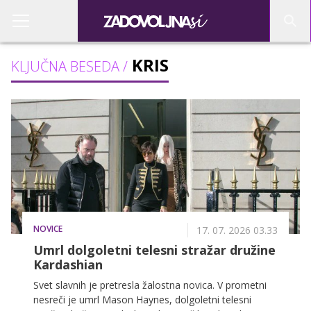
KRIS
KLJUČNA BESEDA /
NOVICE
17. 07. 2026 03.33
Umrl dolgoletni telesni stražar družine
Kardashian
Svet slavnih je pretresla žalostna novica. V prometni
nesreči je umrl Mason Haynes, dolgoletni telesni