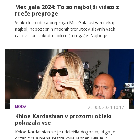
Met gala 2024: To so najboljši videzi z
rdeče preproge
Vsako leto rdeča preproga Met Gala ustvari nekaj
najbolj nepozabnih modnih trenutkov slavnih vseh
časov. Tudi tokrat ni bilo nič drugače. Najbolje
oblečeni udeleženci večera so bili tisti, ki so se
poklonili letošnji temi in uradnemu kodeksu oblačenja
'vrt časa' – in to na premišljen in nepričakovan način.
MODA
22. 03. 2024 10.12
Khloe Kardashian v prozorni obleki
pokazala vse
Khloe Kardashian se je udeležila dogodka, ki ga je
organizirala njena sestra Kylie Jenner. Bila je v