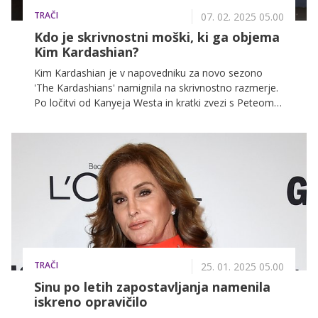
TRAČI
07. 02. 2025 05.00
Kdo je skrivnostni moški, ki ga objema
Kim Kardashian?
Kim Kardashian je v napovedniku za novo sezono
'The Kardashians' namignila na skrivnostno razmerje.
Po ločitvi od Kanyeja Westa in kratki zvezi s Peteom
Davidsonom trdi, da je lagala o tem, da si želi ostati
samska.
TRAČI
25. 01. 2025 05.00
Sinu po letih zapostavljanja namenila
iskreno opravičilo