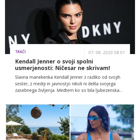
Jenner, med katerima je kar 27 let razlike, celo
ljubezensko zapletla.
TRAČI
07. 08. 2020 08.01
Kendall Jenner o svoji spolni
usmerjenosti: Ničesar ne skrivam!
Slavna manekenka Kendall Jenner z razliko od svojih
sester, z mediji in javnostjo nikoli ni delila svojega
zasebnega življenja. Medtem ko so bila ljubezenska
življenje Kim, Khloe, Kourtney in Kylie vedno vroča
tema za svetovne medije, pa je bila Kendall glede
tega, s kom se videva, zelo skrivnostna. Zato so se
pojavila tudi namigovanja, da naj bi bila zvezdnica
istospolno usmerjena, o čemer je sedaj tudi iskreno
spregovorila v novem intervjuju za Vogue.