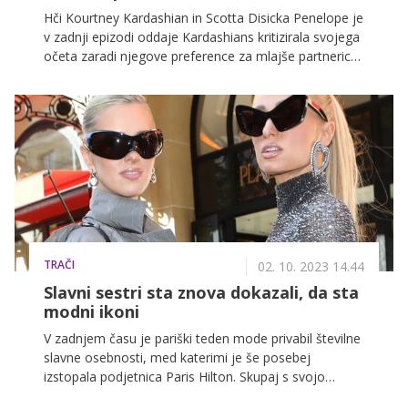
Hči Kourtney Kardashian in Scotta Disicka Penelope je
v zadnji epizodi oddaje Kardashians kritizirala svojega
očeta zaradi njegove preference za mlajše partnerice.
Scotta že dolgo obtožujejo, da zmenkuje z mlajšimi
ženskami. Med pogovorom o ljubezenskih izkušnjah
je Penelope izrazila željo po starejši partnerici za
svojega očeta.
TRAČI
02. 10. 2023 14.44
Slavni sestri sta znova dokazali, da sta
modni ikoni
V zadnjem času je pariški teden mode privabil številne
slavne osebnosti, med katerimi je še posebej
izstopala podjetnica Paris Hilton. Skupaj s svojo
mlajšo sestro Nicky Hilton sta na družabnih omrežjih