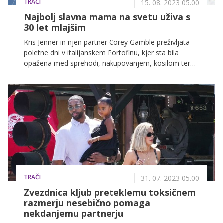
TRAČI
15. 08. 2023 05.00
Najbolj slavna mama na svetu uživa s
30 let mlajšim
Kris Jenner in njen partner Corey Gamble preživljata
poletne dni v italijanskem Portofinu, kjer sta bila
opažena med sprehodi, nakupovanjem, kosilom ter
izletom s čolnom. Jennerjeva je nakupovala v modni
hiši, ki je bila vpletena v spor med sestrama Kourtney
in Kim Kardashian.
TRAČI
31. 07. 2023 05.00
Zvezdnica kljub preteklemu toksičnem
razmerju nesebično pomaga
nekdanjemu partnerju