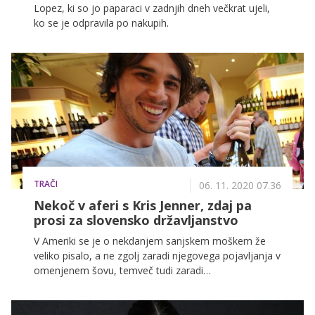
Lopez, ki so jo paparaci v zadnjih dneh večkrat ujeli,
ko se je odpravila po nakupih.
TRAČI
06. 11. 2020 07.36
Nekoč v aferi s Kris Jenner, zdaj pa
prosi za slovensko državljanstvo
V Ameriki se je o nekdanjem sanjskem moškem že
veliko pisalo, a ne zgolj zaradi njegovega pojavljanja v
omenjenem šovu, temveč tudi zaradi
nepričakovanega prijateljstva z razvpito Kris Jenner,
mamo sester Kardashian in Jenner. Še več, ameriški
mediji so namigovali, da sta se Ben Flajnik in Kris