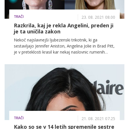
TRAČI
23. 08. 2021 08.00
Razkrila, kaj je rekla Angelini, preden ji
je ta uničila zakon
Nekoč najslavnejši ljubezenski trikotnik, ki ga
sestavljajo Jennifer Aniston, Angelina Jolie in Brad Pitt,
je v preteklosti krasil kar nekaj naslovnic rumenih
medijev. In čeprav je z ločitvijo Brangeline trikotnik
razpadel, pa to ne pomeni, da življenje slavne trojice
ni več zanimivo.
TRAČI
21. 08. 2021 07.25
Kako so se v 14 letih spremenile sestre