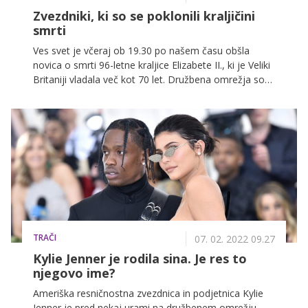
Zvezdniki, ki so se poklonili kraljičini
smrti
Ves svet je včeraj ob 19.30 po našem času obšla
novica o smrti 96-letne kraljice Elizabete II., ki je Veliki
Britaniji vladala več kot 70 let. Družbena omrežja so
preplavila sporočila žalosti in spominov, med njimi se
je na ta zgodovinski dogodek odzvalo tudi veliko
zvezdnikov. Nekateri izmed njih so kraljico celo
spoznali. Kdo vse se je spomnil kraljice?
TRAČI
07. 02. 2022 09.27
Kylie Jenner je rodila sina. Je res to
njegovo ime?
Ameriška resničnostna zvezdnica in podjetnica Kylie
Jenner je pred nekaj urami na družbenem omrežju