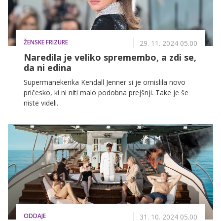
ŽENSKE FRIZURE
29. 11. 2024 05.00
Naredila je veliko spremembo, a zdi se,
da ni edina
Supermanekenka Kendall Jenner si je omislila novo
pričesko, ki ni niti malo podobna prejšnji. Take je še
niste videli.
ODDAJE
31. 10. 2024 05.00