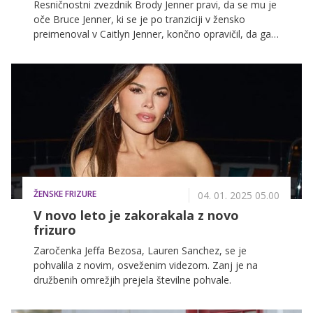
Resničnostni zvezdnik Brody Jenner pravi, da se mu je
oče Bruce Jenner, ki se je po tranziciji v žensko
preimenoval v Caitlyn Jenner, končno opravičil, da ga
je zapostavljal zaradi slave Kardashianovih. A je bilo
zgolj opravičilo dovolj za zgladitev njunega odnosa?
ŽENSKE FRIZURE
04. 01. 2025 05.00
V novo leto je zakorakala z novo
frizuro
Zaročenka Jeffa Bezosa, Lauren Sanchez, se je
pohvalila z novim, osveženim videzom. Zanj je na
družbenih omrežjih prejela številne pohvale.