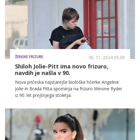
ŽENSKE FRIZURE
30. 11. 2024 05.00
Shiloh Jolie-Pitt ima novo frizuro,
navdih je našla v 90.
Nova pričeska najstarejše biološke hčerke Angeline
Jolie in Brada Pitta spominja na frizuro Winone Ryder
iz 90. let prejšnjega stoletja.