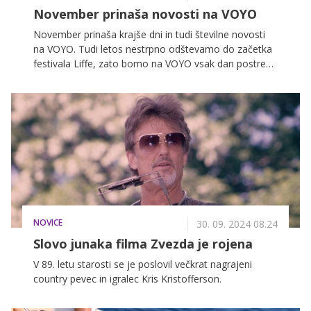
November prinaša novosti na VOYO
November prinaša krajše dni in tudi številne novosti
na VOYO. Tudi letos nestrpno odštevamo do začetka
festivala Liffe, zato bomo na VOYO vsak dan postregli
z enim od filmov, ki so na festivalu navdušili v
preteklosti. Deset filmov vas na VOYO že čaka, sedem
jih še pride. Kot da to ni dovolj, prihajata še srbska
serija Na robu pameti in avstralska verzija
resničnostnega šova Ljubezen na vasi Avstralija.
Preživite praznike v naši družbi!
NOVICE
30. 09. 2024 08.24
Slovo junaka filma Zvezda je rojena
V 89. letu starosti se je poslovil večkrat nagrajeni
country pevec in igralec Kris Kristofferson.