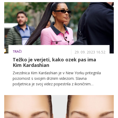
delili mnoge trenutke iz zakulisja modnega sveta.
TRAČI
29. 09. 2023 16.52
Težko je verjeti, kako ozek pas ima
Kim Kardashian
Zvezdnica Kim Kardashian je v New Yorku pritegnila
pozornost s svojim drznim videzom. Slavna
podjetnica je svoj videz popestrila z ikoničnim
modnim kosom iz leta 1995 v vrednosti 8000 evrov.
Nedavno razkritje v slavni družini kaže, da imajo
skupinski klepet, kjer izključujejo Kourtney Kardashian.