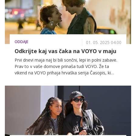
ODDAJE
01. 05. 2025 04.00
Odkrijte kaj vas čaka na VOYO v maju
Prvi dnevi maja naj bi bili sončni, lepi in polni zabave.
Prav to v vaše domove prinaša tudi VOYO. Že ta
vikend na VOYO prihaja hrvaška serija Časopis, ki
raziskuje, kako politika, korupcija in moč vplivajo na
svobodo medijev. 11. maja pa si bomo ogledali
britansko detektivsko serijo Harry Wild, v kateri igra
Jane Seymour kot upokojena profesorica književnosti,
ki odkrije talent za reševanje zločinov.