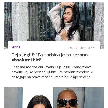
predvajati zadnja sezona, ki sledi življenju klana
Kardashian Jenner, Kris pa je takoj poskrbela za
razpravo na družbenih omrežjih. Ni kaj, po vseh teh
letih dobro ve, kako poskrbeti za publiciteto.
MODA
25. 02. 2021 07.58
Teja Jeglič: 'Ta torbica je to sezono
absolutni hit!'
Priznana modna oblikovala Teja Jeglič vedno znova
navdušuje, še posebej ljubiteljice modnih trendov, ki
prisegajo na prave modne umetnine. Z njo smo se
tokrat pogovarjali o trendih, ki nas čakajo v novi
sezoni pomlad/poletje 2021.