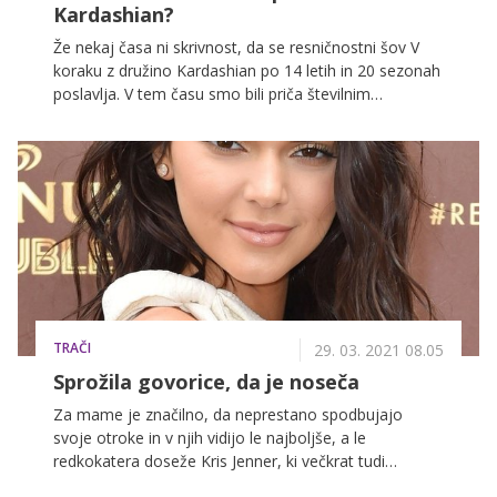
Kardashian?
Že nekaj časa ni skrivnost, da se resničnostni šov V
koraku z družino Kardashian po 14 letih in 20 sezonah
poslavlja. V tem času smo bili priča številnim
dramatičnim dogodkom, razhodom in ločitvam,
spremembam spola, rojstvom in porokam ... Ter
seveda dramatičnim spremembam videza, s katerimi
so slavne sestre Kardashian v preteklosti rade
dvigovale prah!
TRAČI
29. 03. 2021 08.05
Sprožila govorice, da je noseča
Za mame je značilno, da neprestano spodbujajo
svoje otroke in v njih vidijo le najboljše, a le
redkokatera doseže Kris Jenner, ki večkrat tudi
pretirava. V Združenih državah Amerike se je začela