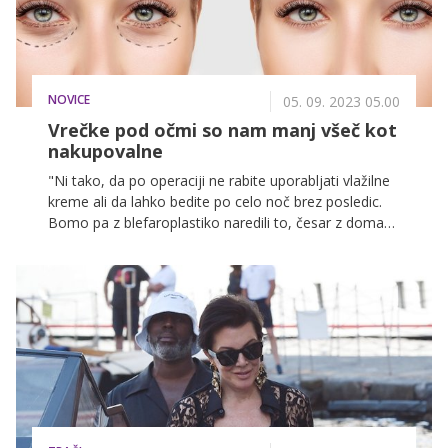
NOVICE
05. 09. 2023 05.00
Vrečke pod očmi so nam manj všeč kot
nakupovalne
"Ni tako, da po operaciji ne rabite uporabljati vlažilne
kreme ali da lahko bedite po celo noč brez posledic.
Bomo pa z blefaroplastiko naredili to, česar z domačo
nego ne moremo: dokončno odstranili odvečno in
zateklo kožo okoli vek."