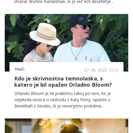
stražar družine Kardashian, ki je več kot desetletje
skrbel za varnost nekaterih največjih svetovnih
zvezdnikov. Star je bil 52 let.
TRAČI
27. 06. 2025 12.31
Kdo je skrivnostna temnolaska, s
katero je bil opažen Orladno Bloom?
Orlando Bloom je bil praktično takoj po tem, ko je
odjeknila novica o razhodu s Katy Perry, opažen v
Benetkah z žensko, ki je neverjetno podobna
omenjeni pevki.