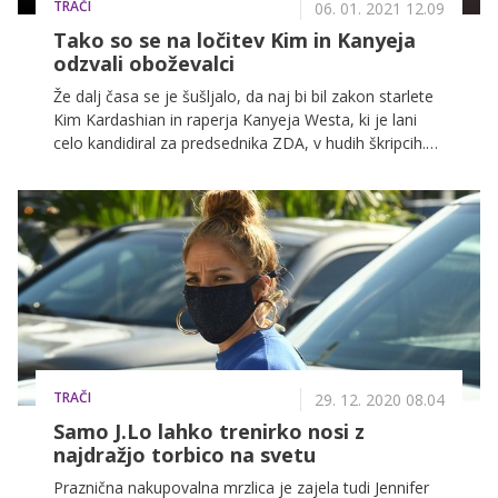
TRAČI
06. 01. 2021 12.09
Tako so se na ločitev Kim in Kanyeja
odzvali oboževalci
Že dalj časa se je šušljalo, da naj bi bil zakon starlete
Kim Kardashian in raperja Kanyeja Westa, ki je lani
celo kandidiral za predsednika ZDA, v hudih škripcih.
Za zvezdnika, ki bi maja letos praznovala 7. obletnico
poroke, naj bi bila usodna pandemija, ki ju je prisilila v
to, da sta ves čas preživela skupaj s svojimi otroki.
TRAČI
29. 12. 2020 08.04
Samo J.Lo lahko trenirko nosi z
najdražjo torbico na svetu
Praznična nakupovalna mrzlica je zajela tudi Jennifer