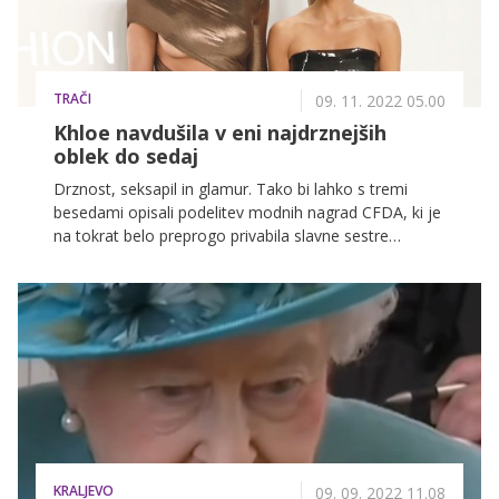
TRAČI
09. 11. 2022 05.00
Khloe navdušila v eni najdrznejših
oblek do sedaj
Drznost, seksapil in glamur. Tako bi lahko s tremi
besedami opisali podelitev modnih nagrad CFDA, ki je
na tokrat belo preprogo privabila slavne sestre
Kardashian-Jenner in njihovo mamo Kris, z izbiro
modnih kreacij pa so ta večer navdušile tudi
zvezdnice, kot so Cher, Vanessa Hudgens in Katie
Holmes.
KRALJEVO
09. 09. 2022 11.08