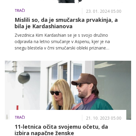
TRAČI
23. 01. 2024 05.00
Mislili so, da je smučarska prvakinja, a
bila je Kardashianova
Zvezdnica Kim Kardashian se je s svojo družino
odpravila na letno smučanje v Aspenu, kjer je na
snegu blestela v črni smučarski obleki priznane
znamke v vrednosti skoraj 17 tisoč evrov. Odločila se
je za ikonični videz, ki ga je navdihnila Victoria
Beckham iz leta 2006. Poleg izjemnega videza je
pozornost pritegnila tudi s svojimi odličnimi
smučarskimi sposobnostmi.
TRAČI
21. 10. 2023 05.00
11-letnica očita svojemu očetu, da
izbira napačne ženske