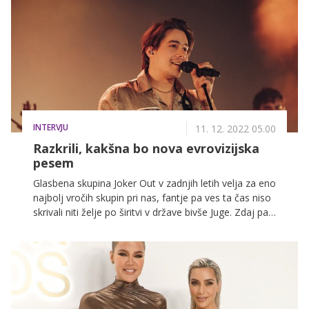
tudi mi.
INTERVJU
11. 12. 2022 05.00
Razkrili, kakšna bo nova evrovizijska
pesem
Glasbena skupina Joker Out v zadnjih letih velja za eno
najbolj vročih skupin pri nas, fantje pa ves ta čas niso
skrivali niti želje po širitvi v države bivše Juge. Zdaj pa
so apetite še razširili, saj se naslednje leto podajajo
na največji vseevropski glasbeni festival, ob tem pa
niso lažno skromni in ne skrivajo, da gredo po zmago.
Z njimi smo klepetali tudi mi.