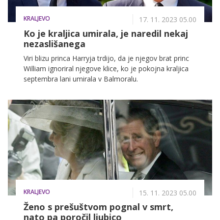
KRALJEVO
17. 11. 2023 05.00
Ko je kraljica umirala, je naredil nekaj
nezaslišanega
Viri blizu princa Harryja trdijo, da je njegov brat princ
William ignoriral njegove klice, ko je pokojna kraljica
septembra lani umirala v Balmoralu.
KRALJEVO
15. 11. 2023 05.00
Ženo s prešuštvom pognal v smrt,
nato pa poročil ljubico