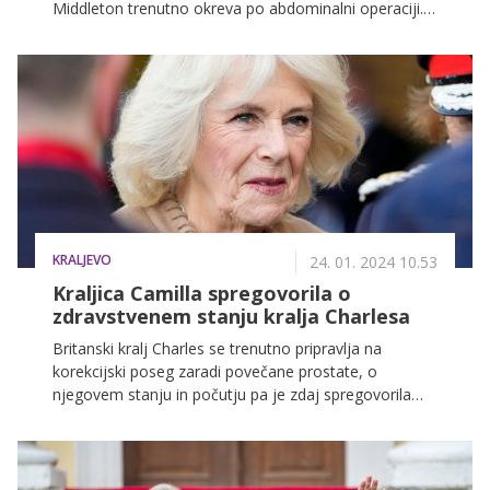
Middleton trenutno okreva po abdominalni operaciji.
Minuli teden jo je v bolnišnici obiskal princ William,
zdaj pa ji je družbo delal kralj Karel.
KRALJEVO
24. 01. 2024 10.53
Kraljica Camilla spregovorila o
zdravstvenem stanju kralja Charlesa
Britanski kralj Charles se trenutno pripravlja na
korekcijski poseg zaradi povečane prostate, o
njegovem stanju in počutju pa je zdaj spregovorila
tudi kraljica Camilla.