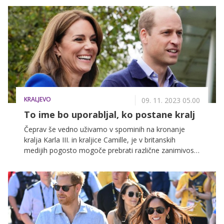
KRALJEVO
09. 11. 2023 05.00
To ime bo uporabljal, ko postane kralj
Čeprav še vedno uživamo v spominih na kronanje
kralja Karla III. in kraljice Camille, je v britanskih
medijih pogosto mogoče prebrati različne zanimivosti
o spremembah, ki bodo sledile, ko bo princ William
prišel na prestol.