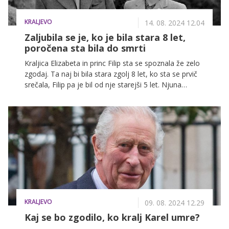
KRALJEVO
14. 08. 2024 12.04
Zaljubila se je, ko je bila stara 8 let,
poročena sta bila do smrti
Kraljica Elizabeta in princ Filip sta se spoznala že zelo
zgodaj. Ta naj bi bila stara zgolj 8 let, ko sta se prvič
srečala, Filip pa je bil od nje starejši 5 let. Njuna
ljubezenska zgodba je zares posebna, kraljica je
svojega soproga namreč večkrat označila za svojo
'moč in oporo'.
KRALJEVO
09. 08. 2024 12.29
Kaj se bo zgodilo, ko kralj Karel umre?