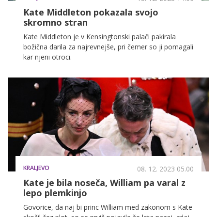
Kate Middleton pokazala svojo
skromno stran
Kate Middleton je v Kensingtonski palači pakirala
božična darila za najrevnejše, pri čemer so ji pomagali
kar njeni otroci.
KRALJEVO
08. 12. 2023 05.00
Kate je bila noseča, William pa varal z
lepo plemkinjo
Govorice, da naj bi princ William med zakonom s Kate