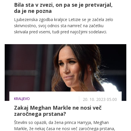
Bila sta v zvezi, on pa se je pretvarjal,
da je ne pozna
Ljubezenska zgodba kraljice Letizie se je začela zelo
skrivnostno, svoj odnos sta namreč na začetku
skrivala pred vsemi, tudi pred najožjimi sodelavci.
KRALJEVO
20. 10. 2023 05.00
Zakaj Meghan Markle ne nosi več
zaročnega prstana?
Številni so opazili, da žena princa Harryja, Meghan
Markle, že nekaj časa ne nosi več zaročnega prstana,