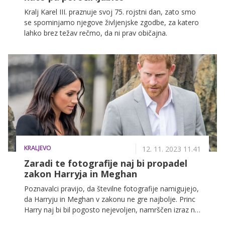
Kralj Karel III. praznuje svoj 75. rojstni dan, zato smo
se spominjamo njegove življenjske zgodbe, za katero
lahko brez težav rečmo, da ni prav običajna.
KRALJEVO
12. 11. 2023 11.41
Zaradi te fotografije naj bi propadel
zakon Harryja in Meghan
Poznavalci pravijo, da številne fotografije namigujejo,
da Harryju in Meghan v zakonu ne gre najbolje. Princ
Harry naj bi bil pogosto nejevoljen, namrščen izraz na
njegovem obrazu pa naj bi razkrival resnico.