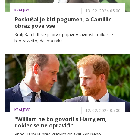
KRALJEVO
13. 02. 2024 05.00
Poskušal je biti pogumen, a Camillin
obraz pove vse
Kralj Karel III. se je prvič pojavil v javnosti, odkar je
bilo razkrito, da ima raka.
KRALJEVO
12. 02. 2024 05.00
"William ne bo govoril s Harryjem,
dokler se ne opraviči"
Princ Harry je pred kratkim obiskal Združeno