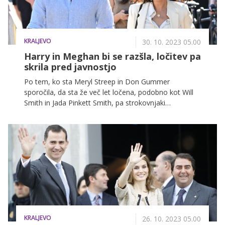
KRALJEVO
30. 10. 2023 05.00
Harry in Meghan bi se razšla, ločitev pa
skrila pred javnostjo
Po tem, ko sta Meryl Streep in Don Gummer
sporočila, da sta že več let ločena, podobno kot Will
Smith in Jada Pinkett Smith, pa strokovnjaki
napovedujejo, da bi se lahko podobno zgodilo tudi s
Harryjem in Meghan, ki sta za svojo kariero po
mnenju mnogih pripravljena narediti vse.
KRALJEVO
26. 10. 2023 05.00