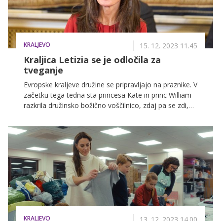
KRALJEVO
15. 12. 2023 11.45
Kraljica Letizia se je odločila za
tveganje
Evropske kraljeve družine se pripravljajo na praznike. V
začetku tega tedna sta princesa Kate in princ William
razkrila družinsko božično voščilnico, zdaj pa se zdi,
da španska kraljica Letizia ubira nekoliko bolj
tradicionalen pristop, medtem ko ponovno navdušuje
s svojimi drznimi modnimi odločitvami.
KRALJEVO
13. 12. 2023 14.00