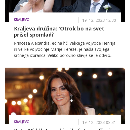
KRALJEVO
19. 12. 2023 12.30
Kraljeva družina: 'Otrok bo na svet
prišel spomladi'
Princesa Alexandra, edina hči velikega vojvode Henrija
in velike vojvodinje Marije Tereze, je našla svojega
srčnega izbranca. Veliko poročno slavje se je odvilo
letos ob koncu aprila, zdaj pa je kraljeva družina
naznanila, da princesa Alexandra in Nicolas Bagory
pričakujeta dojenčka.
KRALJEVO
19. 12. 2023 08.31