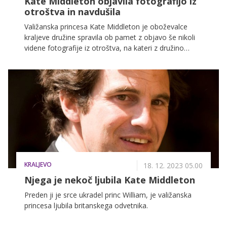
Kate Middleton objavila fotografijo iz
otroštva in navdušila
Valižanska princesa Kate Middleton je oboževalce
kraljeve družine spravila ob pamet z objavo še nikoli
videne fotografije iz otroštva, na kateri z družino
praznuje božič, mnogi pa zdaj trdijo, da je princ Louis
'njena mala kopija'.
KRALJEVO
18. 12. 2023 05.00
Njega je nekoč ljubila Kate Middleton
Preden ji je srce ukradel princ William, je valižanska
princesa ljubila britanskega odvetnika.