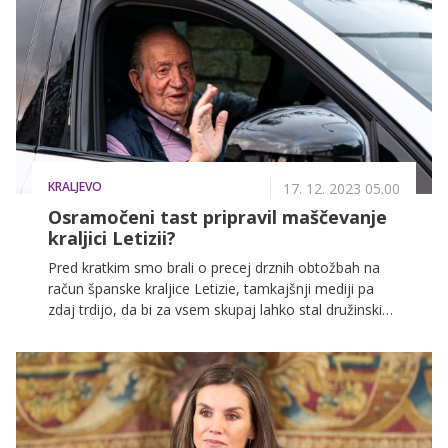
KRALJEVO
17. 12. 2023 05.00
Osramočeni tast pripravil maščevanje
kraljici Letizii?
Pred kratkim smo brali o precej drznih obtožbah na
račun španske kraljice Letizie, tamkajšnji mediji pa
zdaj trdijo, da bi za vsem skupaj lahko stal družinski
član.