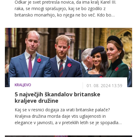
Odkar je svet pretresla novica, da ima kralj Karel III.
raka, se mnogi sprašujejo, kaj se bo zgodilo z
britansko monarhijo, ko njega ne bo več. Kdo bo
prevzel prestol? Kaj se bo zgodilo s kraljico Camillo?
Kakšna je vrsta za nasledstvo? Se princ Harry še lahko
povzpne na prestol?
KRALJEVO
01. 08. 2024 13.59
5 največjih škandalov britanske
kraljeve družine
Kaj se v resnici dogaja za vrati britanske palače?
Kraljeva družina morda daje vtis uglajenosti in
elegance v javnosti, a v preteklih letih se je spopadla s
kar nekaj odmevnimi škandali in velikim številom
polemik. Prah, ki ga zadnje čase ponovno dvigujeta