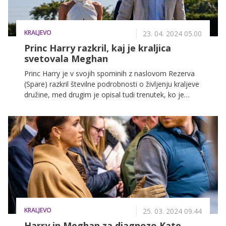
KRALJEVO
23. 04. 2024 05.00
Princ Harry razkril, kaj je kraljica
svetovala Meghan
Princ Harry je v svojih spominih z naslovom Rezerva
(Spare) razkril številne podrobnosti o življenju kraljeve
družine, med drugim je opisal tudi trenutek, ko je
njegovi ženi Meghan Markle zazvonil telefon, na drugi
strani telefonske slušalke pa je bila pokojna kraljica
Elizabeta ...
KRALJEVO
25. 03. 2024 09.44
Harry in Meghan za diagnozo Kate