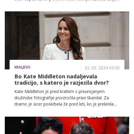
zgodnji fazi zdravljenja, novica pa je šokirala vse v
družini, zato so potrebovali nekaj časa zase.
KRALJEVO
22. 03. 2024 05.00
Bo Kate Middleton nadaljevala
tradicijo, s katero je razjezila dvor?
Kate Middleton je pred kratkim s preurejanjem
družinske fotografije povzročila pravi škandal. Za
dramo je sicer poskrbela že pred leti, ko je prekinila
kraljevo tradicijo in sama posnela uradni portret
princa Georgea za njegov 10. rojstni dan.