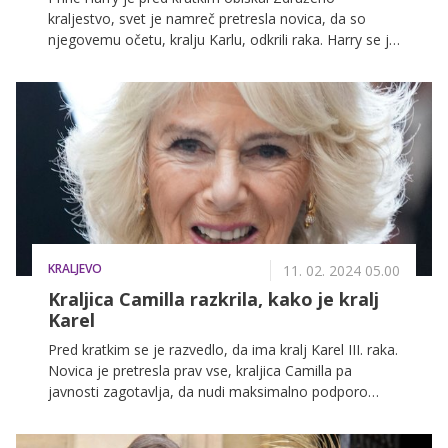
kraljestvo, svet je namreč pretresla novica, da so
njegovemu očetu, kralju Karlu, odkrili raka. Harry se je
že naslednji dan vrnil v Kalifornijo, brata Williama pa
med obiskom v domovini ni srečal.
KRALJEVO
11. 02. 2024 05.00
Kraljica Camilla razkrila, kako je kralj
Karel
Pred kratkim se je razvedlo, da ima kralj Karel III. raka.
Novica je pretresla prav vse, kraljica Camilla pa
javnosti zagotavlja, da nudi maksimalno podporo
svojemu možu.