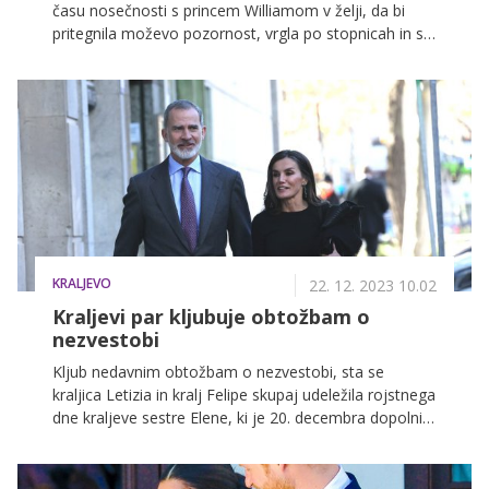
času nosečnosti s princem Williamom v želji, da bi
pritegnila moževo pozornost, vrgla po stopnicah in s
tem tvegala izgubo otroka ...
KRALJEVO
22. 12. 2023 10.02
Kraljevi par kljubuje obtožbam o
nezvestobi
Kljub nedavnim obtožbam o nezvestobi, sta se
kraljica Letizia in kralj Felipe skupaj udeležila rojstnega
dne kraljeve sestre Elene, ki je 20. decembra dopolnila
60 let.