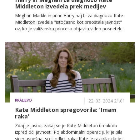
Middleton izvedela prek medijev
Meghan Markle in princ Harry naj bi za diagnozo Kate
Middleton izvedela "istočasno kot preostala javnost"
oz. ko je valižanska princesa objavila video posnetek,
v katerem je spregovorila o svoji bolezni.
KRALJEVO
22. 03. 2024 21.01
Kate Middleton spregovorila: 'Imam
raka'
Zdaj je jasno, zakaj se je Kate Middleton umaknila
izpred oči javnosti. Po abdominalni operaciji, ki je bila
sicer uspešna, so ji odkrili raka. Kate je razkrila, da je v