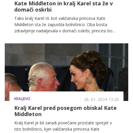
Kate Middleton in kralj Karel sta že v
domači oskrbi
Tako kralj Karel III. kot valižanska princesa Kate
Middleton sta že zapustila bolnišnico. Oba bosta
zdravljenje nadaljevala v domači oskrbi, princesi bo
družbo med okrevanjem delal princ William, kralju pa
ob strani stoji kraljica Camilla.
KRALJEVO
26. 01. 2024 13.20
Kralj Karel pred posegom obiskal Kate
Middleton
Kralj Karel je bil zaradi povečane prostate sprejet v
isto bolnišnico, kjer valižanska princesa Kate