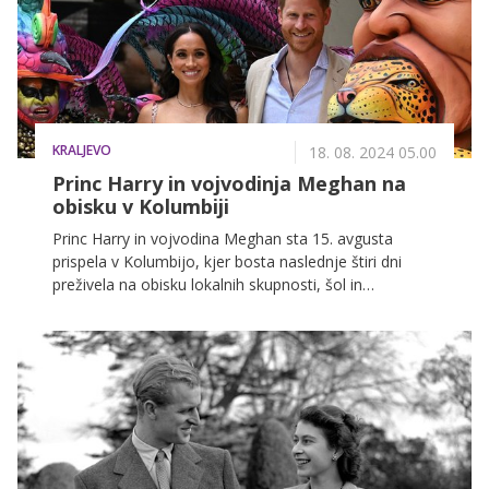
KRALJEVO
18. 08. 2024 05.00
Princ Harry in vojvodinja Meghan na
obisku v Kolumbiji
Princ Harry in vojvodina Meghan sta 15. avgusta
prispela v Kolumbijo, kjer bosta naslednje štiri dni
preživela na obisku lokalnih skupnosti, šol in
dobrodelnih organizacij. To je njuno prvo skupno
potovanje v to latinskoameriško državo, na katerem
pa se jima nista pridružila njuna otroka, princ Archie in
princesa Lilibet.