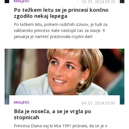
KRALJEVO
10. 01. 2024 09.35
Po težkem letu se je princesi končno
zgodilo nekaj lepega
Po težkem letu, polnem različnih izzivov, je tudi za
valižansko princeso Kate nastopil čas za slavje. 9.
januarja je namreč praznovala rojstni dan!
KRALJEVO
04. 01. 2024 05.00
Bila je noseča, a se je vrgla po
stopnicah
Princesa Diana naj bi leta 1991 priznala, da se je v