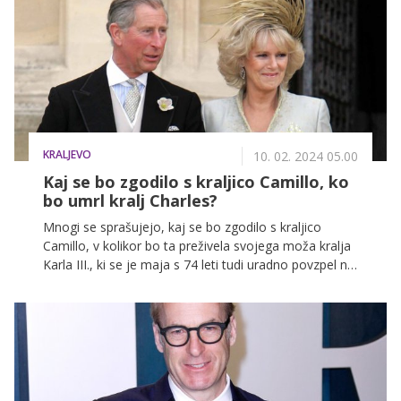
KRALJEVO
10. 02. 2024 05.00
Kaj se bo zgodilo s kraljico Camillo, ko
bo umrl kralj Charles?
Mnogi se sprašujejo, kaj se bo zgodilo s kraljico
Camillo, v kolikor bo ta preživela svojega moža kralja
Karla III., ki se je maja s 74 leti tudi uradno povzpel na
prestol. Razkrivamo zaporedje dogodkov, ki bodo
sledili njegovi smrti.