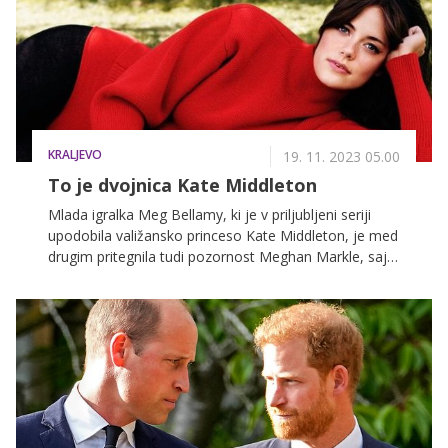
KRALJEVO
19. 11. 2023 05.00
To je dvojnica Kate Middleton
Mlada igralka Meg Bellamy, ki je v priljubljeni seriji
upodobila valižansko princeso Kate Middleton, je med
drugim pritegnila tudi pozornost Meghan Markle, saj ji
je praktično ukradla njeno pogodbo s prestižno
modno znamko Dior.