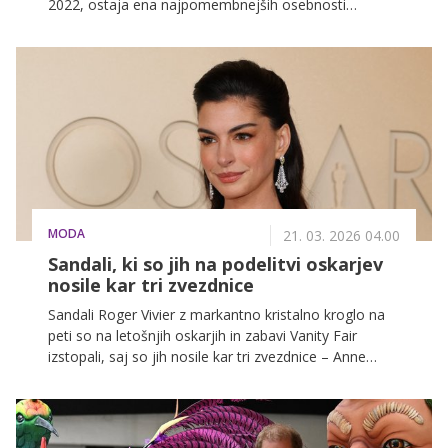
2022, ostaja ena najpomembnejših osebnosti
sodobne britanske zgodovine.
MODA
21. 03. 2026 04.00
Sandali, ki so jih na podelitvi oskarjev
nosile kar tri zvezdnice
Sandali Roger Vivier z markantno kristalno kroglo na
peti so na letošnjih oskarjih in zabavi Vanity Fair
izstopali, saj so jih nosile kar tri zvezdnice – Anne
Hathaway, Mia Goth in Rose Byrne.