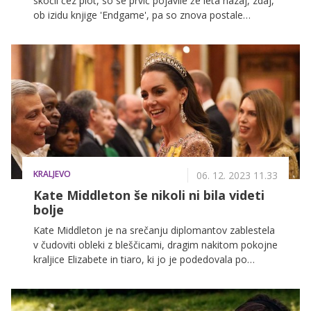
skočil čez plot, so se prvič pojavile že leta nazaj, zdaj,
ob izidu knjige 'Endgame', pa so znova postale
glasnejše ...
KRALJEVO
06. 12. 2023 11.33
Kate Middleton še nikoli ni bila videti
bolje
Kate Middleton je na srečanju diplomantov zablestela
v čudoviti obleki z bleščicami, dragim nakitom pokojne
kraljice Elizabete in tiaro, ki jo je podedovala po
pokojni princesi Diani. Videz je dopolnila z broško, ki je
vredna kar 17 tisoč evrov.