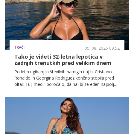
TRAČI
05. 08. 2026 09.52
Tako je videti 32-letna lepotica v
zadnjih trenutkih pred velikim dnem
Po letih ugibanj in številnih namigih naj bi Cristiano
Ronaldo in Georgina Rodriguez končno stopila pred
oltar. Tuji mediji poročajo, da naj bi se eden najbolj
prepoznavnih slavnih parov poročil že prihajajoči
konec tedna na portugalskem otoku Madeira.