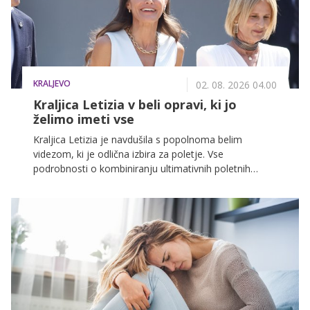
KRALJEVO
02. 08. 2026 04.00
Kraljica Letizia v beli opravi, ki jo
želimo imeti vse
Kraljica Letizia je navdušila s popolnoma belim
videzom, ki je odlična izbira za poletje. Vse
podrobnosti o kombiniranju ultimativnih poletnih
kosov, ki skrbijo za prefinjen videz, si lahko preberete
v nadaljevanju.