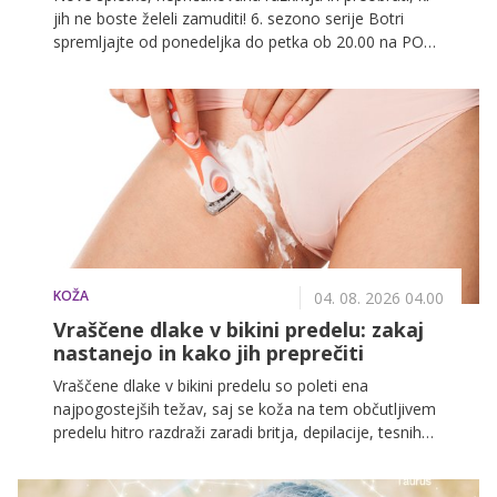
jih ne boste želeli zamuditi! 6. sezono serije Botri
spremljajte od ponedeljka do petka ob 20.00 na POP
TV, spodaj pa preverite, kaj vas čaka v današnji
epizodi.
KOŽA
04. 08. 2026 04.00
Vraščene dlake v bikini predelu: zakaj
nastanejo in kako jih preprečiti
Vraščene dlake v bikini predelu so poleti ena
najpogostejših težav, saj se koža na tem občutljivem
predelu hitro razdraži zaradi britja, depilacije, tesnih
kopalk, znoja in klora. Dermatologi opozarjajo, da se
vraščene dlake pojavijo, ko dlaka ne more normalno