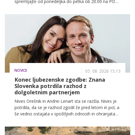
spremljajte od ponedeljka do petka ob 20.00 na POP
TV, spodaj pa preverite, kaj vas čaka v današnji
epizodi.
NOVICE
05. 08. 2026 15.13
Konec ljubezenske zgodbe: Znana
Slovenka potrdila razhod z
dolgoletnim partnerjem
Nives Orešnik in Andrei Lenart sta se razšla. Nives je
potrdila, da se je razhod zgodil že pred letom in pol, a
še vedno ostajata v spoštljivih odnosih in ohranjata
lepe spomine na skupne trenutke.