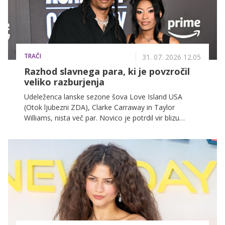
TRAČI
31. 07. 2026 12.05
Razhod slavnega para, ki je povzročil
veliko razburjenja
Udeleženca lanske sezone šova Love Island USA
(Otok ljubezni ZDA), Clarke Carraway in Taylor
Williams, nista več par. Novico je potrdil vir blizu
resničnostne zvezdnice.