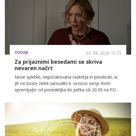
prvimi razpokami v odnosih. Oglejte si nove epizode
na VOYO.
ODDAJE
03. 08. 2026 15.15
Za prijaznimi besedami se skriva
nevaren načrt
Nove spletke, nepričakovana razkritja in preobrati, ki
jih ne boste želeli zamuditi! 6. sezono serije Botri
spremljajte od ponedeljka do petka ob 20.00 na POP
TV, spodaj pa preverite, kaj vas čaka v današnji
epizodi.