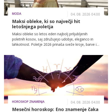
MODA
04. 08. 2026 04.00
Maksi obleke, ki so največji hit
letošnjega poletja
Maksi obleke so letos eden najbolj priljubljenih
poletnih kosov, saj združujejo udobje, eleganco in
lahkotnost. Poletje 2026 prinaša sveže kroje, barve in
materiale, ki maksi obleko postavljajo v središče
trendov.
HOROSKOP ZNAMENJA
04. 08. 2026 04.00
Mesečni horoskop: Eno znamenje čaka