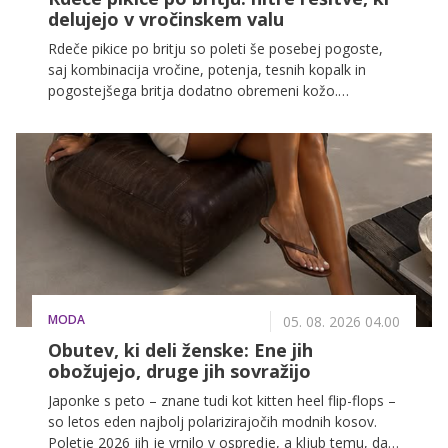
delujejo v vročinskem valu
Rdeče pikice po britju so poleti še posebej pogoste,
saj kombinacija vročine, potenja, tesnih kopalk in
pogostejšega britja dodatno obremeni kožo.
Dermatologi opozarjajo, da gre najpogosteje za
blago obliko vnetja foliklov, ki nastane, ko je koža po
britju razdražena, pore pa so zamašene z znojem, olji
ali ostanki izdelkov. Najpogosteje se pojavijo na bikini
predelu in pod pazduho, kjer je koža tanjša in bolj
občutljiva.
MODA
05. 08. 2026 04.00
Obutev, ki deli ženske: Ene jih
obožujejo, druge jih sovražijo
Japonke s peto – znane tudi kot kitten heel flip-flops –
so letos eden najbolj polarizirajočih modnih kosov.
Poletje 2026 jih je vrnilo v ospredje, a kljub temu, da