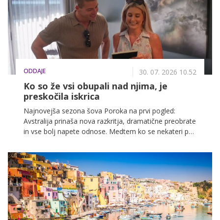
ODDAJE
30. 07. 2026 10.52
Ko so že vsi obupali nad njima, je
preskočila iskrica
Najnovejša sezona šova Poroka na prvi pogled:
Avstralija prinaša nova razkritja, dramatične preobrate
in vse bolj napete odnose. Medtem ko se nekateri pari
zbližujejo in odkrito spregovorijo o svoji intimi, se
drugi soočajo z ljubosumjem, starimi zamerami in
prvimi razpokami v odnosih. Oglejte si nove epizode
na VOYO.