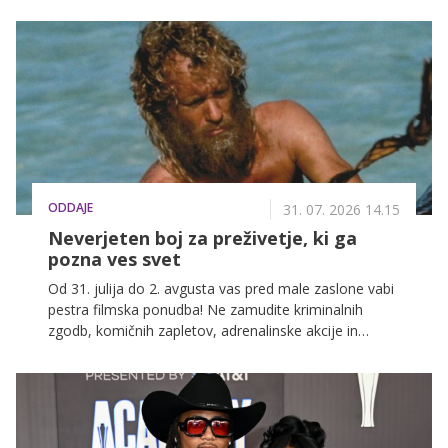
rdečina, pekoč občutek in boleče ranice. To je ena
najpogostejših poletnih težav, še posebej v obdobjih,
ko se temperature dvignejo nad 30 stopinj. Več o
rešitvah si lahko preberete v nadaljevanju.
ODDAJE
31. 07. 2026 14.15
Neverjeten boj za preživetje, ki ga
pozna ves svet
Od 31. julija do 2. avgusta vas pred male zaslone vabi
pestra filmska ponudba! Ne zamudite kriminalnih
zgodb, komičnih zapletov, adrenalinske akcije in
filmov za vso družino na POP TV, Kanalu A in KINO.