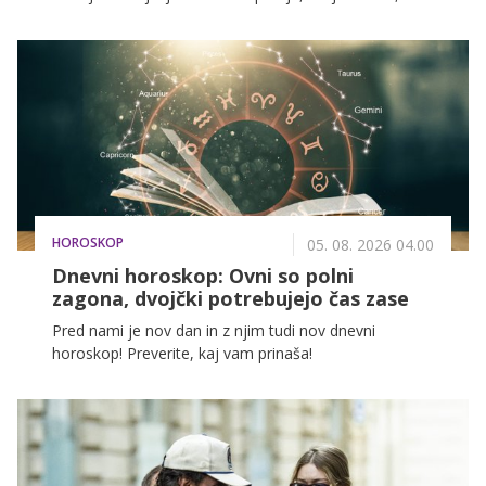
jih večina obožuje, jih nekatere sovražijo.
HOROSKOP
05. 08. 2026 04.00
Dnevni horoskop: Ovni so polni
zagona, dvojčki potrebujejo čas zase
Pred nami je nov dan in z njim tudi nov dnevni
horoskop! Preverite, kaj vam prinaša!