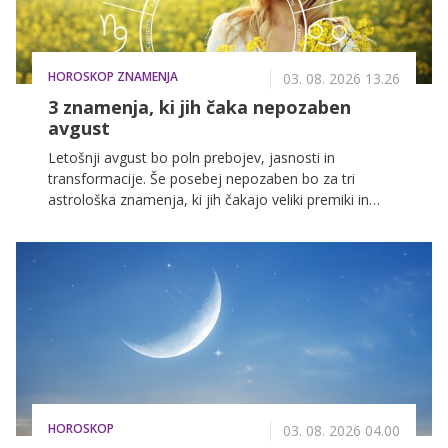
HOROSKOP ZNAMENJA
03. 08. 2026 13.26
3 znamenja, ki jih čaka nepozaben
avgust
Letošnji avgust bo poln prebojev, jasnosti in
transformacije. Še posebej nepozaben bo za tri
astrološka znamenja, ki jih čakajo veliki premiki in
spremembe, podrobnosti pa si lahko preberete v
nadaljevanju.
HOROSKOP
03. 08. 2026 04.00