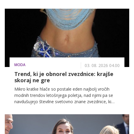
stajlingov, ki so zaradi svoje elegance, preprostosti in
občutka za trende še posebej izstopali.
MODA
03. 08. 2026 04.00
Trend, ki je obnorel zvezdnice: krajše
skoraj ne gre
Mikro kratke hlače so postale eden najbolj vročih
modnih trendov letošnjega poletja, nad njimi pa se
navdušujejo številne svetovno znane zvezdnice, ki
dokazujejo, da letos velja: krajše je boljše.