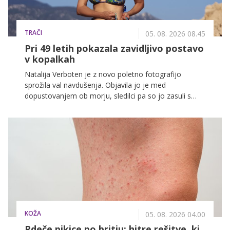
TRAČI
05. 08. 2026 08.45
Pri 49 letih pokazala zavidljivo postavo
v kopalkah
Natalija Verboten je z novo poletno fotografijo
sprožila val navdušenja. Objavila jo je med
dopustovanjem ob morju, sledilci pa so jo zasuli s
pohvalami na račun njene neverjetne postave, ki jo
ohranja tik pred tem, ko bo dopolnila 50 let.
KOŽA
05. 08. 2026 04.00
Rdeče pikice po britju: hitre rešitve, ki