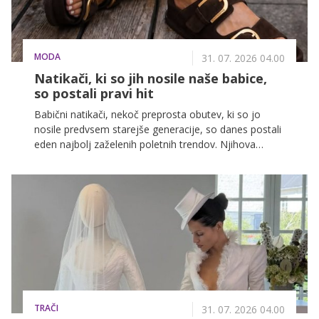
MODA
31. 07. 2026 04.00
Natikači, ki so jih nosile naše babice,
so postali pravi hit
Babični natikači, nekoč preprosta obutev, ki so jo
nosile predvsem starejše generacije, so danes postali
eden najbolj zaželenih poletnih trendov. Njihova
priljubljenost temelji na udobju, nostalgičnem videzu
in presenetljivo modernem modnem učinku, zaradi
katerega jih modne hiše in trendseterke vključujejo v
svoje poletne kombinacije.
TRAČI
31. 07. 2026 04.00