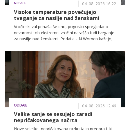
NOVICE
04. 08. 2026 16.22
Visoke temperature povečujejo
tveganje za nasilje nad ženskami
Vročinski val prinaša še eno, pogosto spregledano
nevarnost: ob ekstremni vročini narašča tudi tveganje
za nasilje nad ženskami. Podatki UN Women kažejo,
da dvig temperature za 1 C poveča nasilje v
intimnopartnerskih odnosih za 4,7 %, zato je
ozaveščanje v času vročinskih valov še posebej
pomembno.
ODDAJE
04. 08. 2026 12.46
Velike sanje se sesujejo zaradi
nepričakovanega načrta
Nove spletke, nepričakovana razkritja in preobrati, ki