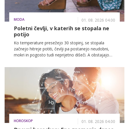
MODA
01. 08. 2026 04.00
Poletni čevlji, v katerih se stopala ne
potijo
Ko temperature presežejo 30 stopinj, se stopala
začnejo hitreje potiti, čevlji pa postanejo neudobni,
mokri in pogosto tudi neprijetno dišeči. A obstajajo
modeli in materiali, ki to težavo učinkovito zmanjšajo.
Poletni čevlji, ki dihajo, odvajajo vlago in ne ustvarjajo
toplote, so ključ do udobja v vročinskem valu.
HOROSKOP
01. 08. 2026 04.00