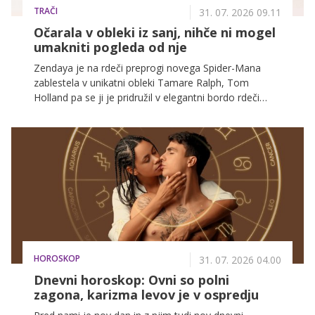
TRAČI
31. 07. 2026 09.11
Očarala v obleki iz sanj, nihče ni mogel
umakniti pogleda od nje
Zendaya je na rdeči preprogi novega Spider-Mana
zablestela v unikatni obleki Tamare Ralph, Tom
Holland pa se ji je pridružil v elegantni bordo rdeči
obleki.
HOROSKOP
31. 07. 2026 04.00
Dnevni horoskop: Ovni so polni
zagona, karizma levov je v ospredju