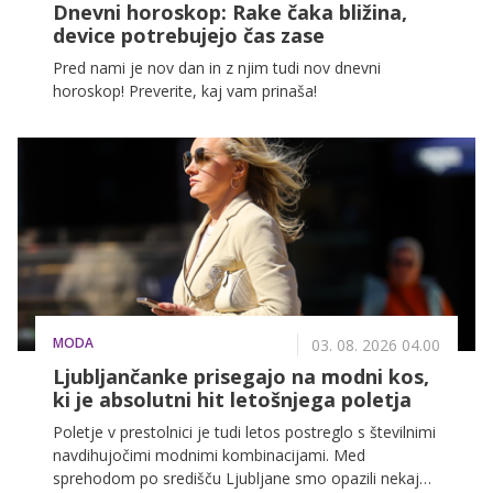
Dnevni horoskop: Rake čaka bližina,
device potrebujejo čas zase
Pred nami je nov dan in z njim tudi nov dnevni
horoskop! Preverite, kaj vam prinaša!
MODA
03. 08. 2026 04.00
Ljubljančanke prisegajo na modni kos,
ki je absolutni hit letošnjega poletja
Poletje v prestolnici je tudi letos postreglo s številnimi
navdihujočimi modnimi kombinacijami. Med
sprehodom po središču Ljubljane smo opazili nekaj