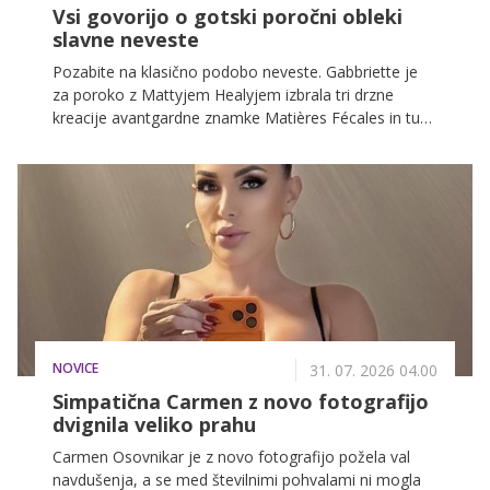
Vsi govorijo o gotski poročni obleki
slavne neveste
Pozabite na klasično podobo neveste. Gabbriette je
za poroko z Mattyjem Healyjem izbrala tri drzne
kreacije avantgardne znamke Matières Fécales in tudi
pred oltarjem ostala zvesta svoji temačni,
nekonvencionalni estetiki. Največ pozornosti je
pritegnila bela poročna obleka, ki je bila vse prej kot
tradicionalna.
NOVICE
31. 07. 2026 04.00
Simpatična Carmen z novo fotografijo
dvignila veliko prahu
Carmen Osovnikar je z novo fotografijo požela val
navdušenja, a se med številnimi pohvalami ni mogla