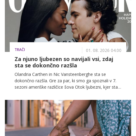
TRAČI
01. 08. 2026 04.00
Za njuno ljubezen so navijali vsi, zdaj
sta se dokončno razšla
Olandria Carthen in Nic Vansteenberghe sta se
dokončno razšla. Gre za par, ki smo ga spoznali v 7.
sezoni ameriške različice šova Otok ljubezni, kjer sta
hitro postala eden izmed najbolj priljubljenih in hkrati
nepričakovanih parov sezone.