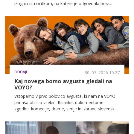
izogniti niti očitkom, na katere je odgovorila brez
dlake na jeziku.
ODDAJE
30. 07. 2026 15.27
Kaj novega bomo avgusta gledali na
VOYO?
Vstopamo v prvo polovico avgusta, ki nam na VOYO
prinaša obilico vsebin. Risanke, dokumentarne
zgodbe, komedije, drame, serije in izbrane slovenske
filme. Sebastijan Cavazza, Inja Zalta, Domen Valič,
Lea Mihevc in ostali vas v prihodnjih dneh čakajo na
VOYO!