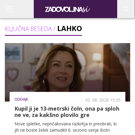
LAHKO
KLJUČNA BESEDA /
ODDAJE
05. 08. 2026 15.35
Kupil ji je 13-metrski čoln, ona pa sploh
ne ve, za kakšno plovilo gre
Nove spletke, nepričakovana razkritja in preobrati, ki
jih ne boste želeli zamuditi! 6. sezono serije Botri