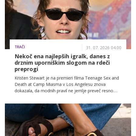
pred kamerami.
TRAČI
31. 07. 2026 04.00
Nekoč ena najlepših igralk, danes z
drznim uporniškim slogom na rdeči
preprogi
Kristen Stewart je na premieri filma Teenage Sex and
Death at Camp Miasma v Los Angelesu znova
dokazala, da modnih pravil ne jemlje preveč resno.
Njena nekonvencionalna podoba je nemudoma
pritegnila pozornost fotografov in sprožila burne
odzive na družbenih omrežjih.