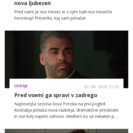
nova ljubezen
Pred nami je nov mesec in z njim tudi nov mesečni
horoskop! Preverite, kaj vam prinaša!
ODDAJE
03. 08. 2026 15.20
Pred vsemi ga spravi v zadrego
Najnovejša sezona šova Poroka na prvi pogled:
Avstralija prinaša nova razkritja, dramatične preobrate
in vse bolj napete odnose. Medtem ko se nekateri pari
zbližujejo in odkrito spregovorijo o svoji intimi, se
drugi soočajo z ljubosumjem, starimi zamerami in