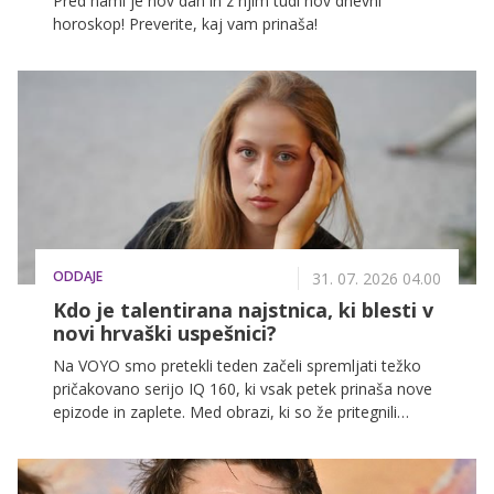
Pred nami je nov dan in z njim tudi nov dnevni
horoskop! Preverite, kaj vam prinaša!
ODDAJE
31. 07. 2026 04.00
Kdo je talentirana najstnica, ki blesti v
novi hrvaški uspešnici?
Na VOYO smo pretekli teden začeli spremljati težko
pričakovano serijo IQ 160, ki vsak petek prinaša nove
epizode in zaplete. Med obrazi, ki so že pritegnili
pozornost, je tudi mlada Glorija Pinturić v vlogi Dore
Kapov. V nadaljevanju jo spoznajte nekoliko bolje in
odkrijte, kdo je mlada igralka, ki se vse bolj uveljavlja