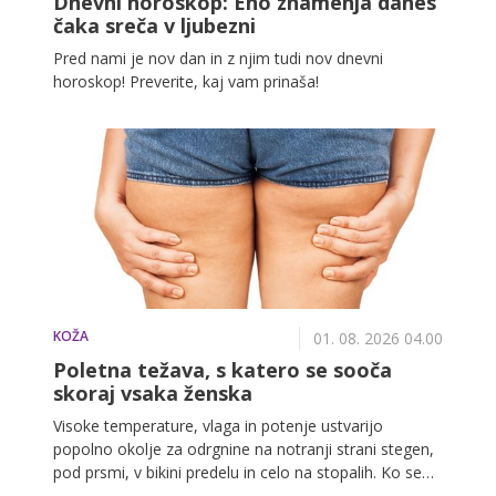
Dnevni horoskop: Eno znamenja danes
čaka sreča v ljubezni
Pred nami je nov dan in z njim tudi nov dnevni
horoskop! Preverite, kaj vam prinaša!
KOŽA
01. 08. 2026 04.00
Poletna težava, s katero se sooča
skoraj vsaka ženska
Visoke temperature, vlaga in potenje ustvarijo
popolno okolje za odrgnine na notranji strani stegen,
pod prsmi, v bikini predelu in celo na stopalih. Ko se
koža drgne ob kožo ali oblačila, se hitro pojavijo