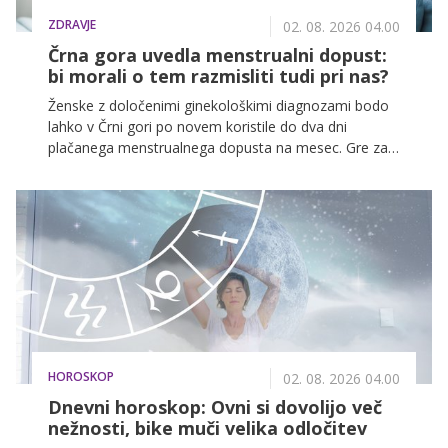
ZDRAVJE
02. 08. 2026 04.00
Črna gora uvedla menstrualni dopust:
bi morali o tem razmisliti tudi pri nas?
Ženske z določenimi ginekološkimi diagnozami bodo
lahko v Črni gori po novem koristile do dva dni
plačanega menstrualnega dopusta na mesec. Gre za
eno prvih takšnih zakonskih ureditev v Evropi, ki odpira
pomembno vprašanje: ali družba boleče menstruacije
še vedno jemlje premalo resno?
HOROSKOP
02. 08. 2026 04.00
Dnevni horoskop: Ovni si dovolijo več
nežnosti, bike muči velika odločitev