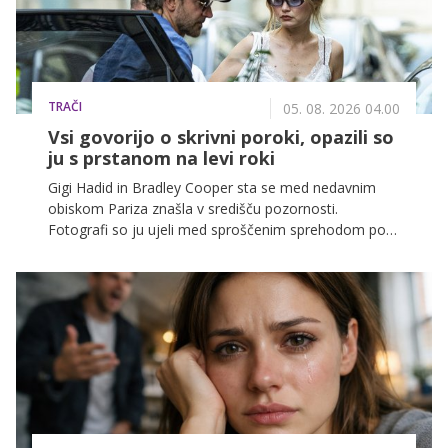
TRAČI
05. 08. 2026 04.00
Vsi govorijo o skrivni poroki, opazili so
ju s prstanom na levi roki
Gigi Hadid in Bradley Cooper sta se med nedavnim
obiskom Pariza znašla v središču pozornosti.
Fotografi so ju ujeli med sproščenim sprehodom po
francoski prestolnici, pozornost javnosti pa je
pritegnila predvsem podrobnost, ki je sprožila val
ugibanj o njuni prihodnosti.