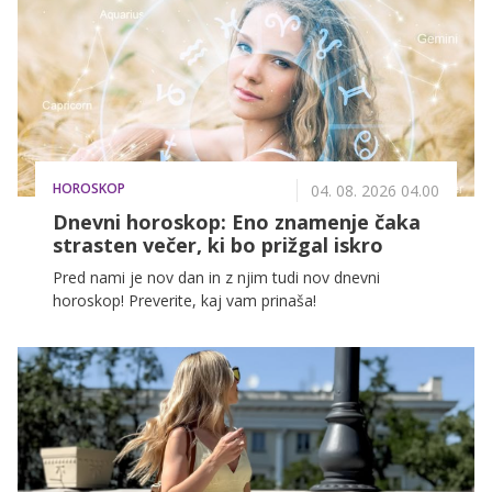
izrasti na površje, temveč se ujame pod kožo in
povzroči vnetje, rdečico ali bolečo bunkico.
HOROSKOP
04. 08. 2026 04.00
Dnevni horoskop: Eno znamenje čaka
strasten večer, ki bo prižgal iskro
Pred nami je nov dan in z njim tudi nov dnevni
horoskop! Preverite, kaj vam prinaša!