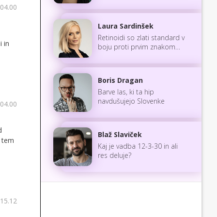
 04.00
Laura Sardinšek
Retinoidi so zlati standard v
 in
boju proti prvim znakom
staranja
Boris Dragan
Barve las, ki ta hip
navdušujejo Slovenke
 04.00
d
Blaž Slaviček
s tem
Kaj je vadba 12-3-30 in ali
res deluje?
 15.12