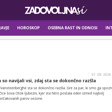
AVJE
HOROSKOP
OSEBNA RAST IN ODNOSI
IN
01. 08. 2026
 so navijali vsi, zdaj sta se dokončno razšla
 Vansteenberghe sta se dokončno razšla. Gre za par, ki smo ga spozna
čice šova Otok ljubezni, kjer sta hitro postala eden izmed najbolj
nepričakovanih parov sezone.