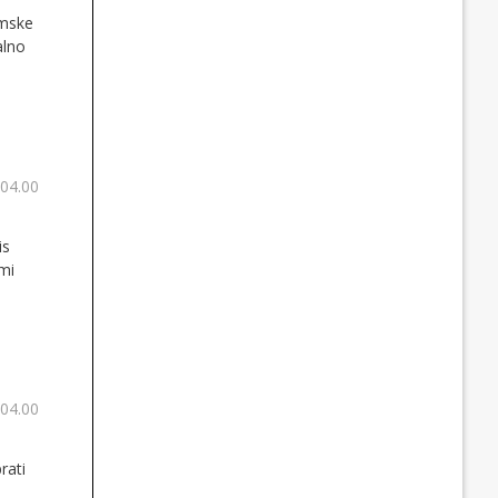
lmske
alno
 04.00
is
ami
 04.00
rati