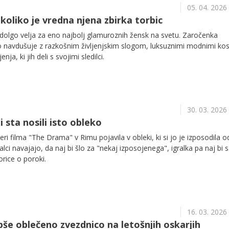
05. 04. 2026
 koliko je vredna njena zbirka torbic
dolgo velja za eno najbolj glamuroznih žensk na svetu. Zaročenka
o navdušuje z razkošnim življenjskim slogom, luksuznimi modnimi kosi
enja, ki jih deli s svojimi sledilci.
30. 03. 2026
 sta nosili isto obleko
ri filma "The Drama" v Rimu pojavila v obleki, ki si jo je izposodila o
lci navajajo, da naj bi šlo za "nekaj izposojenega", igralka pa naj bi 
rice o poroki.
16. 03. 2026
pše oblečeno zvezdnico na letošnjih oskarjih