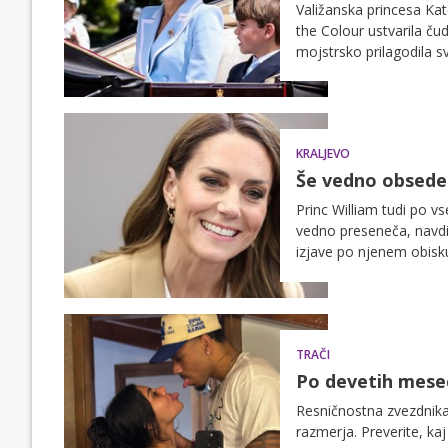
Valižanska princesa Kat
the Colour ustvarila ču
mojstrsko prilagodila 
KRALJEVO
Še vedno obsede
Princ William tudi po v
vedno preseneča, navdi
izjave po njenem obisk
povezanost.
TRAČI
Po devetih mesec
Resničnostna zvezdnika
razmerja. Preverite, kaj