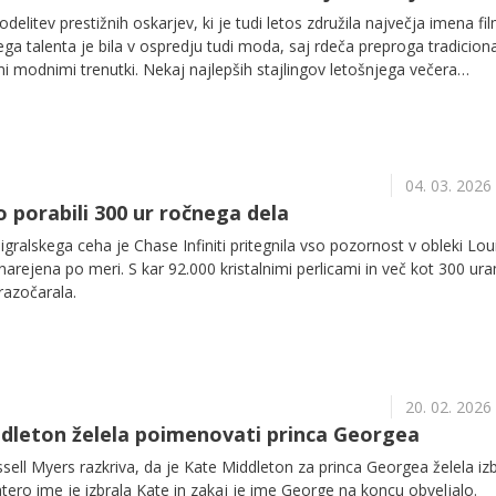
odelitev prestižnih oskarjev, ki je tudi letos združila največja imena fi
kega talenta je bila v ospredju tudi moda, saj rdeča preproga tradicion
 modnimi trenutki. Nekaj najlepših stajlingov letošnjega večera
vanju – izberite svojo favoritko.
04. 03. 2026
o porabili 300 ur ročnega dela
igralskega ceha je Chase Infiniti pritegnila vso pozornost v obleki Lou
o narejena po meri. S kar 92.000 kristalnimi perlicami in več kot 300 ur
razočarala.
20. 02. 2026
dleton želela poimenovati princa Georgea
ssell Myers razkriva, da je Kate Middleton za princa Georgea želela izb
atero ime je izbrala Kate in zakaj je ime George na koncu obveljalo.