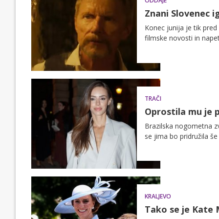
ODDAJE
Znani Slovenec i
Konec junija je tik pre
filmske novosti in napet
TRAČI
Oprostila mu je 
Brazilska nogometna zve
se jima bo pridružila še
KRALJEVO
Tako se je Kate 