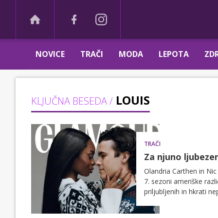
NOVICE
TRAČI
MODA
LEPOTA
ZDR
LOUIS
KLJUČNA BESEDA /
TRAČI
Za njuno ljubezen
Olandria Carthen in Nic
7. sezoni ameriške razli
priljubljenih in hkrati 