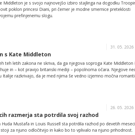
e Middleton je s svojo najnovejšo izbiro stajlinga na dogodku Troopi
dovit poklon princesi Diani, pri čemer je modne smernice preteklosti
svojemu prefinjenemu slogu.
31. 05. 2026
n s Kate Middleton
seh teh letih zakona ne skriva, da ga njegova soproga Kate Middleton 
huje in – kot pravijo britanski mediji – popolnoma očara. Njegove n
u Italije razkrivajo, da je med njima še vedno izjemno močna romant
26. 05. 2026
ih razmerja sta potrdila svoj razhod
 Huda Mustafa in Louis Russell sta potrdila razhod po devetih mesec
 stoji za njuno odločitvijo in kako bo to vplivalo na njuno prihodnost.