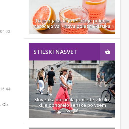
To je pijača, ki jo letošnje poletje
naročajo vsi - nova poletna klasika
 04.00
STILSKI NASVET
 16.44
Slovenka obračala poglede v krilu,
a. Ob
ki je obnorelo ženske po vsem
svetu