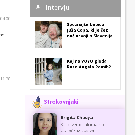
Intervju
 04.00
Spoznajte babico
Juša Čopa, ki je čez
bno
noč osvojila Slovenijo
Kaj na VOYO gleda
Rosa Angela Romih?
 11.28
Strokovnjaki
Brigita Chuuya
Kako vemo, ali imamo
potlačena čustva?