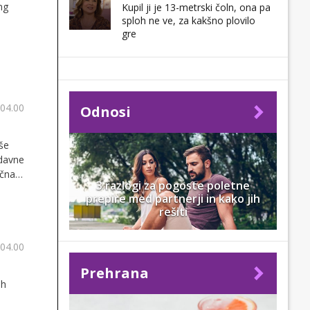
ng
Kupil ji je 13-metrski čoln, ona pa
sploh ne ve, za kakšno plovilo
gre
 04.00
Odnosi
še
edavne
ična
3 razlogi za pogoste poletne
prepire med partnerji in kako jih
rešiti
 04.00
Prehrana
ih