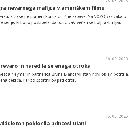
25. 06. 2026
gra nevarnega mafijca v ameriškem filmu
d vrati, a to še ne pomeni konca odlične zabave. Na VOYO vas čakajo
e serije, ki bodo poskrbele, da bodo vaši večeri še bolj razburljivi.
16. 06. 2026
prevaro in naredila še enega otroka
zda Neymar in partnerica Bruna Biancardi sta v novi objavi potrdila,
 ena deklica, kar bo športnikov peti otrok.
15. 06. 2026
Middleton poklonila princesi Diani