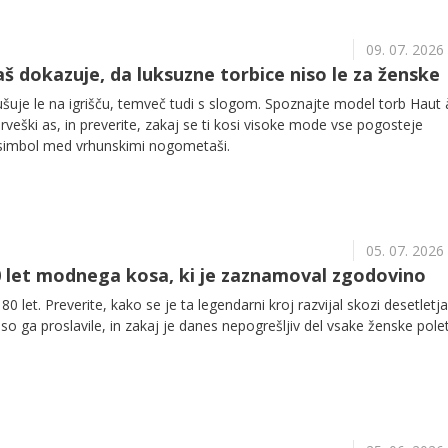
09. 07. 2026
š dokazuje, da luksuzne torbice niso le za ženske
šuje le na igrišču, temveč tudi s slogom. Spoznajte model torb Haut 
rveški as, in preverite, zakaj se ti kosi visoke mode vse pogosteje
i simbol med vrhunskimi nogometaši.
05. 07. 2026
 80 let modnega kosa, ki je zaznamoval zgodovino
80 let. Preverite, kako se je ta legendarni kroj razvijal skozi desetletj
 so ga proslavile, in zakaj je danes nepogrešljiv del vsake ženske pole