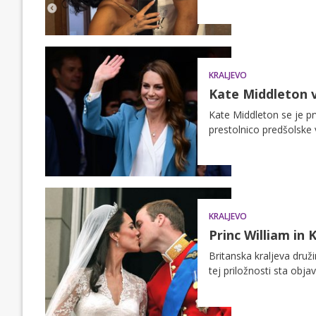
KRALJEVO
Kate Middleton v 
Kate Middleton se je prv
prestolnico predšolske
KRALJEVO
Princ William in 
Britanska kraljeva druž
tej priložnosti sta obja