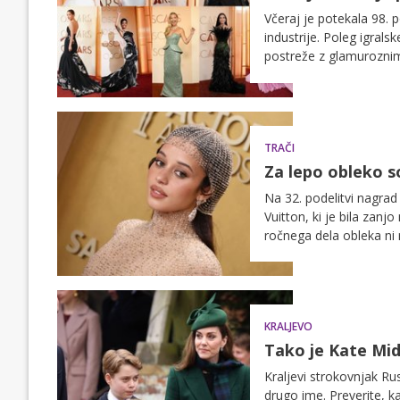
Včeraj je potekala 98. p
industrije. Poleg igrals
postreže z glamuroznimi
predstavljamo v nadalje
TRAČI
Za lepo obleko s
Na 32. podelitvi nagrad 
Vuitton, ki je bila zanj
ročnega dela obleka ni 
KRALJEVO
Tako je Kate Mid
Kraljevi strokovnjak Ru
drugo ime. Preverite, k