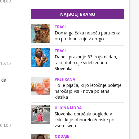
 04.00
NAJBOLJ BRANO
TRAČI
Doma ga čaka noseča partnerka,
on pa dopustuje z drugo
TRAČI
Danes praznuje 53. rojstni dan,
tako dobro je videti znana
 15.15
Slovenka
PREHRANA
 da
To je pijača, ki jo letošnje poletje
naročajo vsi - nova poletna
klasika
ULIČNA MODA
Slovenka obračala poglede v
krilu, ki je obnorelo ženske po
 04.00
vsem svetu
ODDAJE