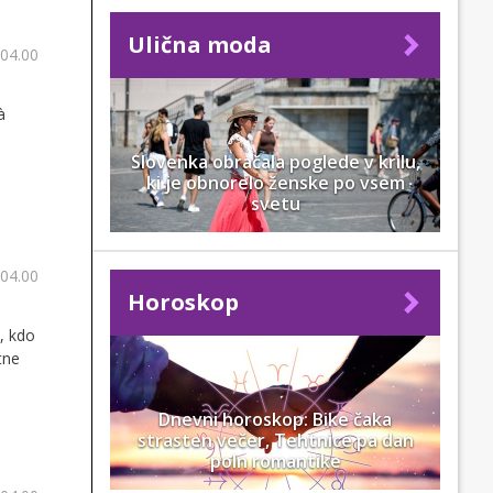
Ulična moda
 04.00
à
Slovenka obračala poglede v krilu,
ki je obnorelo ženske po vsem
svetu
 04.00
Horoskop
a, kdo
tne
Dnevni horoskop: Bike čaka
strasten večer, Tehtnice pa dan
poln romantike