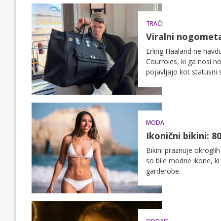
TRAČI
Viralni nogometa
Erling Haaland ne navdu
Courroies, ki ga nosi no
pojavljajo kot statusn
MODA
Ikonični bikini:
Bikini praznuje okroglih 
so bile modne ikone, ki
garderobe.