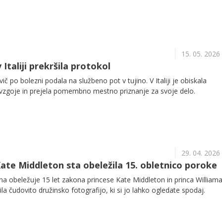
15. 05. 2026
Italiji prekršila protokol
ič po bolezni podala na službeno pot v tujino. V Italiji je obiskala
 vzgoje in prejela pomembno mestno priznanje za svoje delo.
29. 04. 2026
Kate Middleton sta obeležila 15. obletnico poroke
ina obeležuje 15 let zakona princese Kate Middleton in princa William
vila čudovito družinsko fotografijo, ki si jo lahko ogledate spodaj.