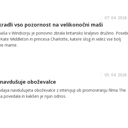
07. 04. 2026
ukradli vso pozornost na velikonočni maši
aša v Windsorju je ponovno zbrala britansko kraljevo družino. Pose
 Kate Middleton in princesa Charlotte, katere slog in videz vse bolj
ene mame.
05. 04. 2026
 navdušuje oboževalce
ndaya navdušujeta oboževalce z intervjuji ob promoviranju filma The
ta povedala in kakšen je njun odnos.