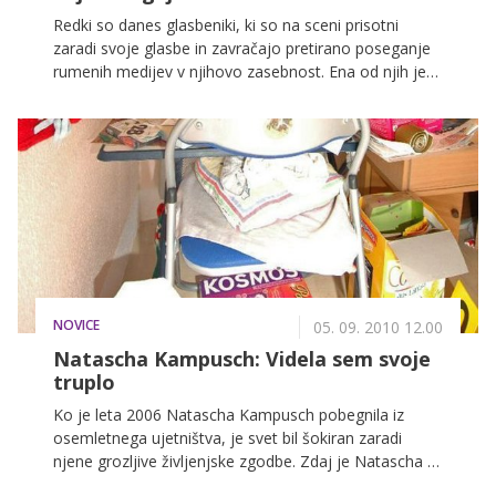
Redki so danes glasbeniki, ki so na sceni prisotni
zaradi svoje glasbe in zavračajo pretirano poseganje
rumenih medijev v njihovo zasebnost. Ena od njih je
nedvomno tudi mlada pevka Nina Pušlar, ki ji je
uspelo s prepričljivimi glasbenimi izdelki in
skrivnostnostjo zavzeti prav poseben prostor v
slovenski glasbi.
NOVICE
05. 09. 2010 12.00
Natascha Kampusch: Videla sem svoje
truplo
Ko je leta 2006 Natascha Kampusch pobegnila iz
osemletnega ujetništva, je svet bil šokiran zaradi
njene grozljive življenjske zgodbe. Zdaj je Natascha v
knjigi razkrila nove morbidne podrobnosti svojega