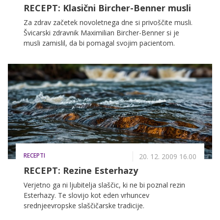
RECEPT: Klasični Bircher-Benner musli
Za zdrav začetek novoletnega dne si privoščite musli.
Švicarski zdravnik Maximilian Bircher-Benner si je
musli zamislil, da bi pomagal svojim pacientom.
RECEPTI
20. 12. 2009 16.00
RECEPT: Rezine Esterhazy
Verjetno ga ni ljubitelja slaščic, ki ne bi poznal rezin
Esterhazy. Te slovijo kot eden vrhuncev
srednjeevropske slaščičarske tradicije.