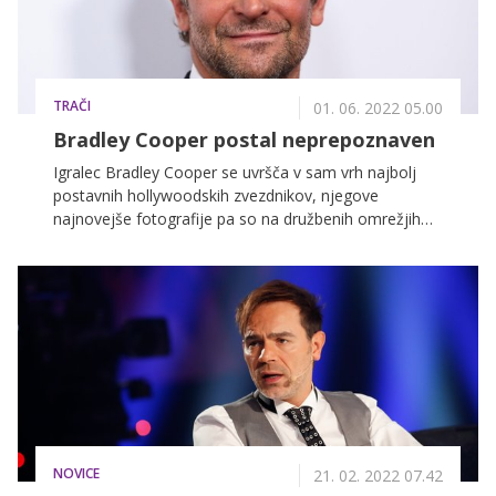
TRAČI
01. 06. 2022 05.00
Bradley Cooper postal neprepoznaven
Igralec Bradley Cooper se uvršča v sam vrh najbolj
postavnih hollywoodskih zvezdnikov, njegove
najnovejše fotografije pa so na družbenih omrežjih
dvignile kar nekaj prahu. Na njih je namreč povsem
neprepoznaven.
NOVICE
21. 02. 2022 07.42