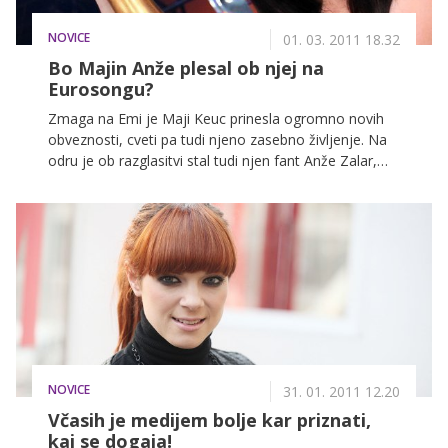
NOVICE
01. 03. 2011 18.32
Bo Majin Anže plesal ob njej na
Eurosongu?
Zmaga na Emi je Maji Keuc prinesla ogromno novih
obveznosti, cveti pa tudi njeno zasebno življenje. Na
odru je ob razglasitvi stal tudi njen fant Anže Zalar,
član plesne skupine Maestro, parček pa se je
dogovoril, da si v javnosti ne bo izkazoval nežnosti.
NOVICE
31. 01. 2011 12.20
Včasih je medijem bolje kar priznati,
kaj se dogaja!