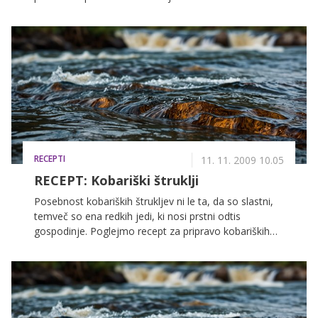
sposodili, in 'lazanja' rekli posodi, v kateri se je
pripravljala lazanja. Tako je jed dobila ime po posodi,
v kateri se je pripravljala.
RECEPTI
11. 11. 2009 10.05
RECEPT: Kobariški štruklji
Posebnost kobariških štrukljev ni le ta, da so slastni,
temveč so ena redkih jedi, ki nosi prstni odtis
gospodinje. Poglejmo recept za pripravo kobariških
štrukljev za 6 do 8 oseb.