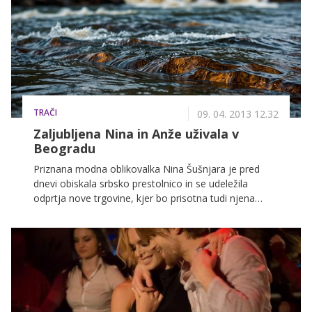
na odru deluje zelo srečna. Delo strogo loči od
zasebnega življenja, kar sicer uspeva le redkim.
TRAČI
09. 04. 2013 12.32
Zaljubljena Nina in Anže uživala v
Beogradu
Priznana modna oblikovalka Nina Šušnjara je pred
dnevi obiskala srbsko prestolnico in se udeležila
odprtja nove trgovine, kjer bo prisotna tudi njena
blagovna znamka. Ko je s poslovnimi obveznostmi
opravila, si je v družbi prijateljev in izbranca Anžeta
Zalarja v mestu, za katerega številni pravijo, da
zabave nikoli ne zmanjka, ogledala še Severinin
koncert.