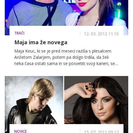
predvsem svoji glasbi. Sicer pa jo moti, da jo mediji
povezujejo prav z vsakim moškim, ki se giblje v njeni
bližini ...
TRAČI
12. 03. 2012 11.10
Maja ima že novega
Maja Keuc, ki se je pred meseci razšla s plesalcem
Anžetom Zalarjem, potem pa dolgo trdila, da želi
neka časa ostati sama in se posvetiti svoji karieri, se
je na zabavi po izboru slovenskega predstavnika za
pesem Evrovizije sumljivo stiskala k radijskemu
moderatorju Mihi Orešniku. Parček se ves večer ni
ločil drug od drugega, očividci pa trdijo, da sta bila
nedvomno videti kot par!
NOVICE
15. 07. 2011 09.17