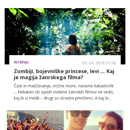
kilometri plaž, zgodovinske znamenitosti, bogata
kulinarika, legendarna glasba ter 2715 ur sonca na
leto. S svojimi naravnimi lepotami navdušuje in
nenehno povečuje svojo priljubljenost med turisti,
zato nas ne preseneča, da jo je leta 2017 obiskalo več
kot 18,5 milijona turistov. Ker smo prepričani, da je
tudi ena izmed vaših najljubših destinacij, razkrivamo
5 dejstev, ki jih o Hrvaški še niste vedeli!
INTERVJU
09. 04. 2018 07.56
Zombiji, bojevniške princese, levi ... Kaj
je magija žanrskega filma?
Čast in maščevanje, nočne more, naravne katastrofe
... Nekateri ob opisih vsebine žanrskih filmov ne vedo,
kaj bi si mislili – drugi so strastni privrženci. A kaj bi
teoretizirali, kaj je čar žanrskega filma, predvsem pa
kakšen je kultni žanrski film, ko pa bo to mogoče ta
mesec praktično preveriti v Ljubljani, kjer se bo odvil
že peti festival žanrskega filma Kurja polt. Na nekaj
vprašanj o tem, zakaj se podati v njegov svet, nam je