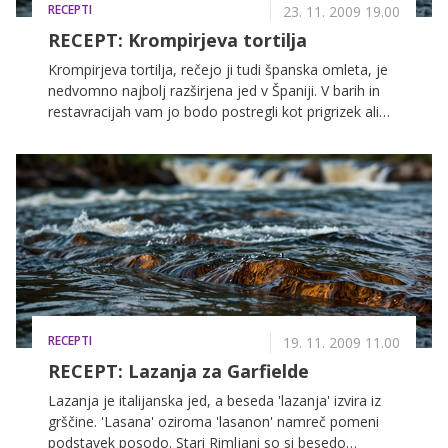
RECEPTI
23. 11. 2009 19.00
RECEPT: Krompirjeva tortilja
Krompirjeva tortilja, rečejo ji tudi španska omleta, je
nedvomno najbolj razširjena jed v Španiji. V barih in
restavracijah vam jo bodo postregli kot prigrizek ali
predjed, španske družine pa si jo rade privoščijo kot
lahko večerjo.
RECEPTI
19. 11. 2009 11.00
RECEPT: Lazanja za Garfielde
Lazanja je italijanska jed, a beseda 'lazanja' izvira iz
grščine. 'Lasana' oziroma 'lasanon' namreč pomeni
podstavek posodo. Stari Rimljani so si besedo