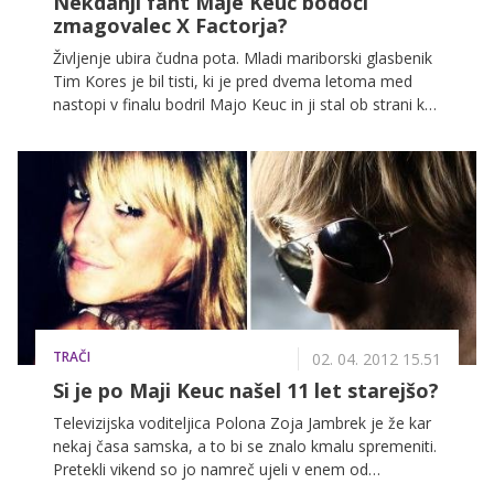
Nekdanji fant Maje Keuc bodoči
zmagovalec X Factorja?
Življenje ubira čudna pota. Mladi mariborski glasbenik
Tim Kores je bil tisti, ki je pred dvema letoma med
nastopi v finalu bodril Majo Keuc in ji stal ob strani kot
vzoren fant. Kmalu po Majinem finalnem nastopu sta
se s pevko razšla, a sta ostala v prijateljskih odnosih.
Očitno pa je prišel trenutek, ko bosta lahko tudi
zamenjala vlogi! Tim se je namreč kot član fantovske
skupine In&Out uvrstil v finalne oddaje X Factor! Zdaj
bo Maja tista, ki ga bo lahko podpirala pri glasbeni
karieri in mu pomagala tudi s kakšnim koristnim
nasvetom!
TRAČI
02. 04. 2012 15.51
Si je po Maji Keuc našel 11 let starejšo?
Televizijska voditeljica Polona Zoja Jambrek je že kar
nekaj časa samska, a to bi se znalo kmalu spremeniti.
Pretekli vikend so jo namreč ujeli v enem od
ljubljanskih klubov, kjer ji je družbo ves večer delal 11