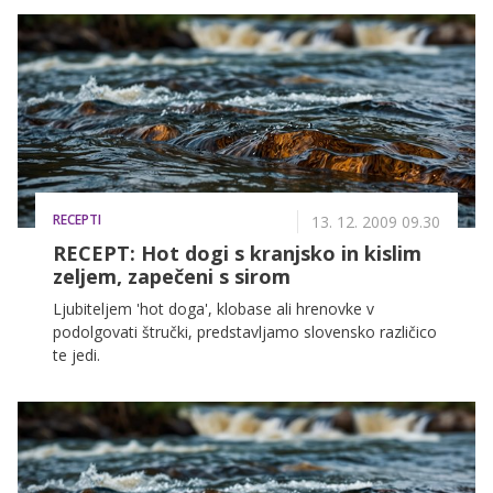
RECEPTI
13. 12. 2009 09.30
RECEPT: Hot dogi s kranjsko in kislim
zeljem, zapečeni s sirom
Ljubiteljem 'hot doga', klobase ali hrenovke v
podolgovati štručki, predstavljamo slovensko različico
te jedi.