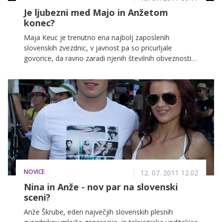
Je ljubezni med Majo in Anžetom
konec?
Maja Keuc je trenutno ena najbolj zaposlenih
slovenskih zvezdnic, v javnost pa so pricurljale
govorice, da ravno zaradi njenih številnih obveznosti,
trpi njeno razmerje s plesalcem Anžetom Zalarjem.
Slednje domneve nekaterih medijev, smo preverili v
Majinem taboru, kjer so nam zagotovili, da so te in
ostale podobne govorice povezane z Majo,
popolnoma izmišljene.
NOVICE
12. 07. 2011 12.02
Nina in Anže - nov par na slovenski
sceni?
Anže Škrube, eden največjih slovenskih plesnih