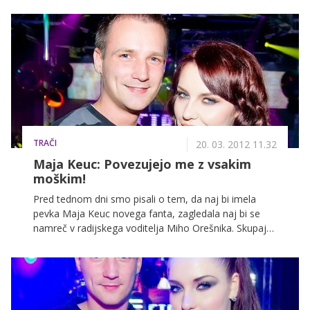
let mlajši Anže Zalar, plesalec plesne skupine Maestro
in nekdanji fant pevke Maje Keuc. Se slovenski
medijski sceni obeta nov parček?
TRAČI
20. 03. 2012 11.32
Maja Keuc: Povezujejo me z vsakim
moškim!
Pred tednom dni smo pisali o tem, da naj bi imela
pevka Maja Keuc novega fanta, zagledala naj bi se
namreč v radijskega voditelja Miho Orešnika. Skupaj
so ju ujeli na praznovanju Majinega rojstnega dne in
na zabavi po izboru za slovensko pesem Evrovizije,
kjer sta delovala kot dva zaljubljenca. A ni čisto tako.
Maja nam je zagotovila, da sta z Miho le prijatelja ter
da je še vedno samska, saj se trenutno posveča