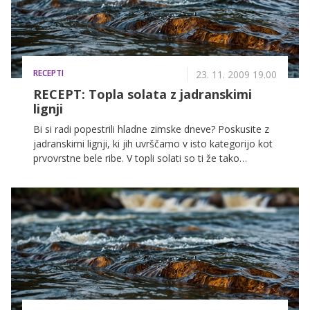
RECEPTI
23. 11. 2009 19.00
RECEPT: Topla solata z jadranskimi
lignji
Bi si radi popestrili hladne zimske dneve? Poskusite z
jadranskimi lignji, ki jih uvrščamo v isto kategorijo kot
prvovrstne bele ribe. V topli solati so ti že tako
najokusnejši glavonožci res nekaj posebnega.