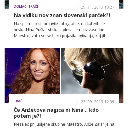
DOMAČI TRAČI
29. 11. 2013 10.27
Na vidiku nov znan slovenski parček?!
Na spletu so se pojavile fotografije, na katerih se
pevka Nina Pušlar stiska k plesalcema iz zasedbe
Maestro, zato so se hitro pojavila ugibanja, kaj jih
povezuje. Dejstvo je, da so člani plesne skupine
Maestro pri predstavnicah nežnejšega spola zelo
zaželeni, zato niti ne bi bilo nič čudnega, če bi
kateremu izmed njih v resnici uspelo osvojiti pevkino
srce. A preden naredimo svoje zaključke, smo želeli
novičko, kaj se v resnici plete med njimi, preveriti kar
pri Nini osebno.
TRAČI
23. 09. 2013 12.59
Če Anžetova nagica ni Nina .. kdo
potem je?!
Plesalec priljubljene skupine Maestro, Anže Zalar je na