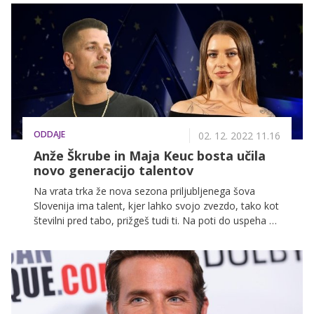
ODDAJE
02. 12. 2022 11.16
Anže Škrube in Maja Keuc bosta učila
novo generacijo talentov
Na vrata trka že nova sezona priljubljenega šova
Slovenija ima talent, kjer lahko svojo zvezdo, tako kot
številni pred tabo, prižgeš tudi ti. Na poti do uspeha pa
ti bosta letos pomagala tudi Anže Škrube in Maja
Keuc - Amaya!