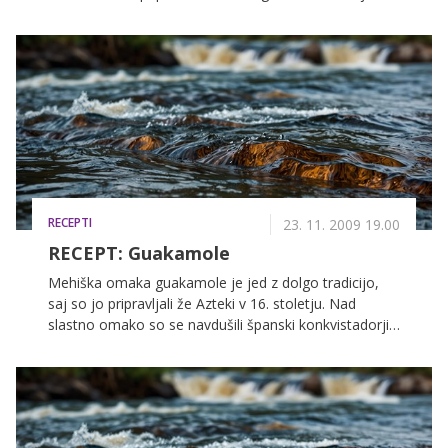
praznične dni.
RECEPTI
23. 11. 2009 19.00
RECEPT: Guakamole
Mehiška omaka guakamole je jed z dolgo tradicijo,
saj so jo pripravljali že Azteki v 16. stoletju. Nad
slastno omako so se navdušili španski konkvistadorji,
ki so jo prenesli na evropska tla.