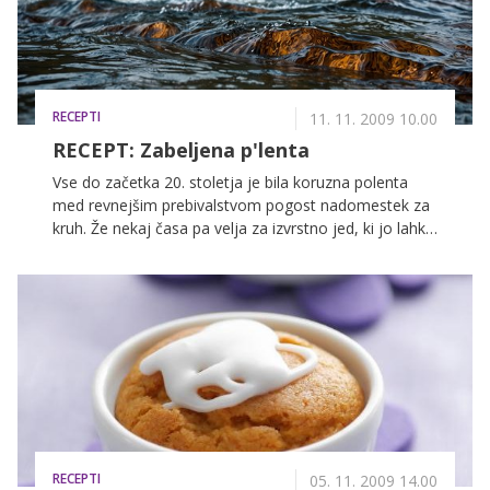
RECEPTI
11. 11. 2009 10.00
RECEPT: Zabeljena p'lenta
Vse do začetka 20. stoletja je bila koruzna polenta
med revnejšim prebivalstvom pogost nadomestek za
kruh. Že nekaj časa pa velja za izvrstno jed, ki jo lahko
ponudimo na najrazličnejše načine. Tokrat vam
ponujamo recept za zabeljeno polento.
RECEPTI
05. 11. 2009 14.00