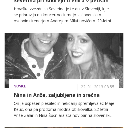
Severina pri Andreju trenira v petkah
Hrvaška zvezdnica Severina je te dni v Sloveniji, kjer
se pripravlja na koncertno turnejo s slovenskim
osebnim trenerjem Andrejem Milutinovičem. 29-letnik
je sicer dvakratni svetovni prvak v fitnesu, a kot sam
pravi, ni bilo vedno tako, saj je bil kot otrok pravi
'debelinko'. Milutinovič je navdušen nad Severino kot
varovanko, saj da je zelo disciplinirana in prava
perfekcionistka, celo v petkah trenira, da bi bila na
turnejo kar najbolje pripravljena.
NOVICE
22. 01. 2013 08.55
Nina in Anže, zaljubljena in srečna
On je uspešen plesalec in nekdanji spremljevalec Maje
Keuc, ona pa prodorna modna oblikovalka. 22-letni
Anže Zalar in Nina Šušnjara sta nov par na slovenski
medijski sceni in tega ne skrivata več.