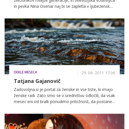
zvezdnikov mlajše generacije, in televizijska voditeljica
in pevka Nina Osenar naj bi se zapletla v ljubezensko
zvezo. Iskrica naj bi preskočila pred kratkim na
tradicionalnem pikniku s klobučki pod Tivolskim
gradom.
DEKLE MESECA
29. 06. 2011 17.06
Tatjana Gajanovič
Zadovoljna.si je portal za ženske in vse tiste, ki imajo
ženske radi. Zato smo se v uredništvu odločili, da vsak
mesec eni od bralk ponudimo priložnost, da postane
gostiteljica velike druščine, ki vsak dan pride v goste
na naš portal. Vsako dekle, ki se bo prijavilo, bomo na
kratko predstavili, o zmagovalki pa bodo odločili
bralke in bralci.