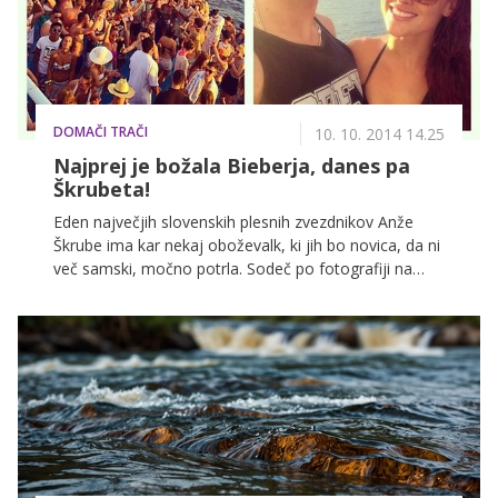
odgovorila programska direktorica Maša Peče.
DOMAČI TRAČI
10. 10. 2014 14.25
Najprej je božala Bieberja, danes pa
Škrubeta!
Eden največjih slovenskih plesnih zvezdnikov Anže
Škrube ima kar nekaj oboževalk, ki jih bo novica, da ni
več samski, močno potrla. Sodeč po fotografiji na
njegovem Instagram profilu in poročanjih medijev, naj
bi njegovo srce osvojila rdečelasa ameriška plesalka,
ki prihaja iz kanadske Ottawe in je med drugim tudi
ena od plesalk, ki na turneji spremljajo najstniškega
idola Justina Bieberja.