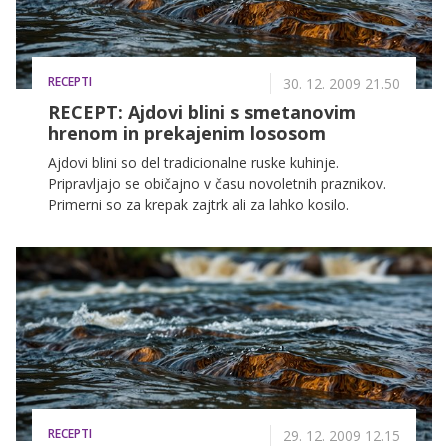
RECEPTI
30. 12. 2009 21.50
RECEPT: Ajdovi blini s smetanovim
hrenom in prekajenim lososom
Ajdovi blini so del tradicionalne ruske kuhinje.
Pripravljajo se običajno v času novoletnih praznikov.
Primerni so za krepak zajtrk ali za lahko kosilo.
RECEPTI
29. 12. 2009 12.15