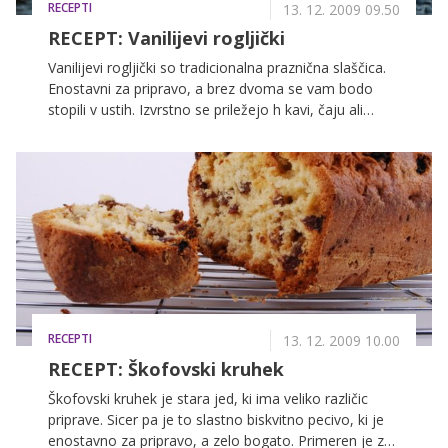
RECEPTI
13. 12. 2009 09.50
RECEPT: Vanilijevi rogljički
Vanilijevi rogljički so tradicionalna praznična slaščica.
Enostavni za pripravo, a brez dvoma se vam bodo
stopili v ustih. Izvrstno se priležejo h kavi, čaju ali
sadnemu soku.
RECEPTI
13. 12. 2009 10.00
RECEPT: Škofovski kruhek
Škofovski kruhek je stara jed, ki ima veliko različic
priprave. Sicer pa je to slastno biskvitno pecivo, ki je
enostavno za pripravo, a zelo bogato. Primeren je za