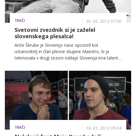
TRAČI
20. 05. 2012 07.00
Svetovni zvezdnik si je zaželel
slovenskega plesalca!
Anže Škrube je Slovenijo nase opozoril kot
ustanovitelj in član plesne skupine Maestro, ki je
tekmovala v drugi sezoni oddaje Slovenija ima talent,
talent komaj 23-letnega plesalca pa je v zadnjih dveh
letih že krepko prerasel meje naše države.
Ljubljančan, ki je v preteklosti že večkrat plesal na
odru s svetovnimi zvezdami, je tokrat uspešno prestal
še eno preizkušnjo in bo na Billboardovih nagradah, ki
bodo to nedeljo, nastopil z ameriškim pevcem
Usherjem.
TRAČI
10. 05. 2012 09.04