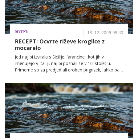
RECEPTI
13. 12. 2009 09.40
RECEPT: Ocvrte riževe kroglice z
mocarelo
Jed naj bi izvirala s Sicilije, 'arancine', kot jih v
imenujejo v Italiji, naj bi poznali že v 10. stoletju.
Primerne so za predjed ali droben prigrizek, lahko pa
so zanimiva priloga k mesu.