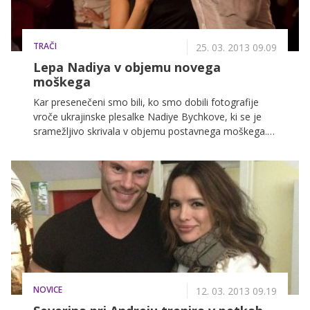
TRAČI
25. 03. 2013 09.09
Lepa Nadiya v objemu novega
moškega
Kar presenečeni smo bili, ko smo dobili fotografije
vroče ukrajinske plesalke Nadiye Bychkove, ki se je
sramežljivo skrivala v objemu postavnega moškega.
Je to njen novi izbranec? Ne, to je bosanski pevec in
plesalec Dženan Jahić, ki si je v svojem videospotu
zaželel prav lepo ukrajinsko plesalko.
NOVICE
12. 03. 2013 09.19