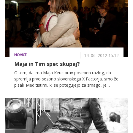
NOVICE
14. 06. 2012 15.12
Maja in Tim spet skupaj?
O tem, da ima Maja Keuc prav poseben razlog, da
spremlja prvo sezono slovenskega X Factorja, smo že
pisali. Med tistimi, ki se potegujejo za zmago, je
namreč tudi Tim Kores, za katerega Maja pravi, da je
bil njena prva velika ljubezen. Čeprav se je parček
razšel že pred leti, se med njima očitno še vedno
krešejo iskrice! Na zabavi v enem od ljubljanskih
klubov sta imela po pričevanju očividcev oči le en za
drugega. Poglejte fotografije.