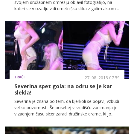
svojem družabnem omrežju objavil fotografijo, na
kateri se v ozadju vidi umetniška slika z golim aktom.
To je hito zanetilo namigovanja, da naj bi bila gola
ženska na sliki njegova izbranka in znana modna
oblikovalka Nina Šušnjara. Tudi ta je v preteklosti že
objavila fotografijo svojega fanta, na kateri ta ni nosil
drugega kot predpasnik. Se ji je Anže 'maščeval'?
TRAČI
27. 08. 2013 07.59
Severina spet gola: na odru se je kar
slekla!
Severina je znana po tem, da kjerkoli se pojavi, vzbudi
veliko pozornosti. Še posebej v središču zanimanja je
v zadnjem času sicer zaradi družinske drame, ki jo
doživlja, saj je njena dokončna ločitev od soproga
Milana, s katerim ima sina Aleksandra, dvignila precej
prahu, a kljub vsemu Severina kot prava profesionalka