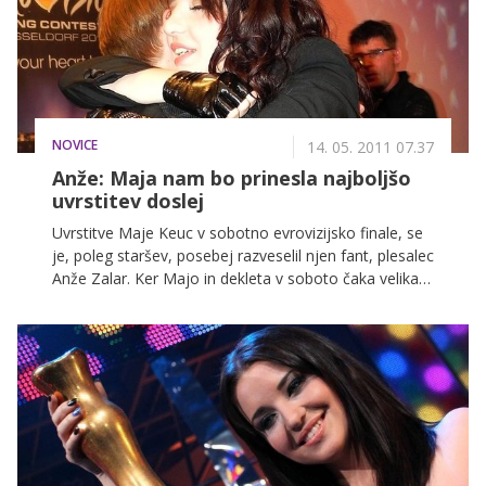
NOVICE
14. 05. 2011 07.37
Anže: Maja nam bo prinesla najboljšo
uvrstitev doslej
Uvrstitve Maje Keuc v sobotno evrovizijsko finale, se
je, poleg staršev, posebej razveselil njen fant, plesalec
Anže Zalar. Ker Majo in dekleta v soboto čaka velika
preizkušnja so po pogostitivi v hotelu, odšle spat,
Anže pa se je s svojim dobrim prijateljem, Anžetom
Škrubetom, odpravil na zabavo, proslavljat naprej.