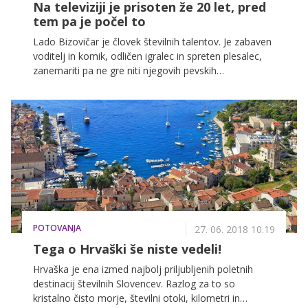
Na televiziji je prisoten že 20 let, pred
tem pa je počel to
Lado Bizovičar je človek številnih talentov. Je zabaven
voditelj in komik, odličen igralec in spreten plesalec,
zanemariti pa ne gre niti njegovih pevskih
sposobnosti. Z dokazovanjem teh je pričel že v rosnih
dvajsetih letih, ko se je preizkušal na pop sceni, sledilo
je temačnejše rockovsko obdobje, v zadnjem letu in
pol pa je dokazal, da ima v malem prstu vse zvrsti –
tudi opero!
POTOVANJA
27. 06. 2018 10.19
Tega o Hrvaški še niste vedeli!
Hrvaška je ena izmed najbolj priljubljenih poletnih
destinacij številnih Slovencev. Razlog za to so
kristalno čisto morje, številni otoki, kilometri in