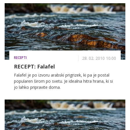
prisilnega bivanja v kleti Wolfganga Priklopila.
RECEPTI
28. 02. 2010 10.00
RECEPT: Falafel
Falafel je po izvoru arabski prigrizek, ki pa je postal
popularen širom po svetu. Je idealna hitra hrana, ki si
jo lahko pripravite doma.