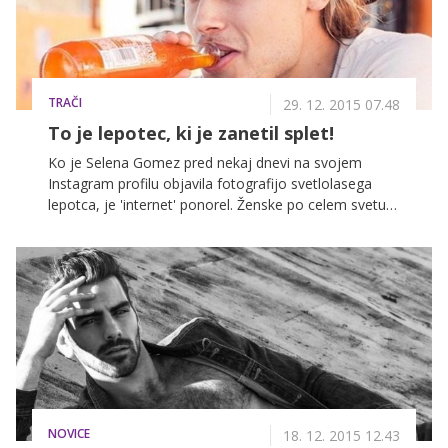
TRAČI
29. 12. 2015 07.48
To je lepotec, ki je zanetil splet!
Ko je Selena Gomez pred nekaj dnevi na svojem
Instagram profilu objavila fotografijo svetlolasega
lepotca, je 'internet' ponorel. Ženske po celem svetu
je zanimalo, kdo je seksi frajer, ki mladi pevki dela
družbo v njenem do sedaj najbolj vročem videospotu.
Gre za manekenka Christopherja Masona, ki je čez
noč postal najbolj zaželen moški na svetu.
NOVICE
18. 12. 2015 12.43