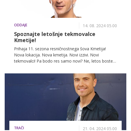
ODDAJE
14. 08. 2024 05.00
Spoznajte letošnje tekmovalce
Kmetije!
Prihaja 11. sezona resničnostnega šova Kmetija!
Nova lokacija. Nova kmetija. Novi izzivi. Novi
tekmovalci! Pa bodo res samo novi? Ne, letos boste
lahko spremljali že poznane in priljubljene obraze, ki
se bodo za glavno nagrado, 50.000 EUR, borili z
novinci, ki bodo pred kamere stopili prvič. Nekateri
izmed njih bodo tudi prvič obuli gumijaste škornje in
prvič sami pomolzli kravo ...
TRAČI
21. 04. 2024 05.00