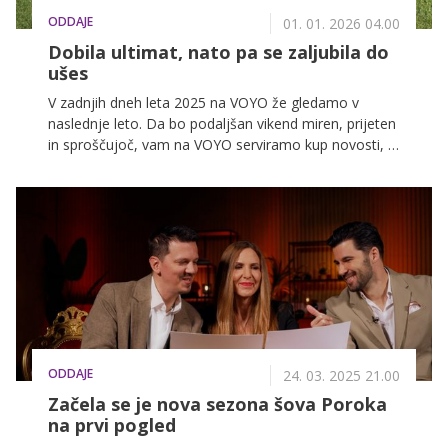
ODDAJE
01. 01. 2026 04.00
Dobila ultimat, nato pa se zaljubila do
ušes
V zadnjih dneh leta 2025 na VOYO že gledamo v
naslednje leto. Da bo podaljšan vikend miren, prijeten
in sproščujoč, vam na VOYO serviramo kup novosti, ki
vas bodo zabavale v naslednjih dneh in tednih.
ODDAJE
24. 03. 2025 21.00
Začela se je nova sezona šova Poroka
na prvi pogled