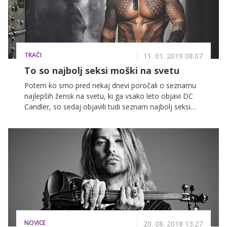
pogled. Ob njem se zašibijo kolena tudi najbolj
neomajnim.
TRAČI
11. 01. 2019 08.07
To so najbolj seksi moški na svetu
Potem ko smo pred nekaj dnevi poročali o seznamu
najlepših žensk na svetu, ki ga vsako leto objavi DC
Candler, so sedaj objavili tudi seznam najbolj seksi
moških. In kdo je na samem vrhu?
NOVICE
20. 08. 2018 13.27