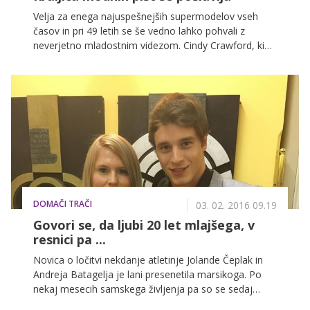
Velja za enega najuspešnejših supermodelov vseh
časov in pri 49 letih se še vedno lahko pohvali z
neverjetno mladostnim videzom. Cindy Crawford, ki
se je v zadnjem desetletju z manekenskih brvi
preselila v poslovne vode, je pred nekaj dnevi
oznanila, da po skoraj treh desetletjih končuje svojo
izjemno uspešno manekensko kariero. To bo storila
20. februarja, ko bo praznovala abrahama, kot razlog
za svojo odločitev pa je navedla dejstvo, da se ne želi
nikomur več dokazovati.
DOMAČI TRAČI
03. 02. 2016 09.19
Govori se, da ljubi 20 let mlajšega, v
resnici pa ...
Novica o ločitvi nekdanje atletinje Jolande Čeplak in
Andreja Batagelja je lani presenetila marsikoga. Po
nekaj mesecih samskega življenja pa so se sedaj
pojavila namigovanja, da naj bi Jolandino srce osvojil