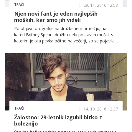
TRAČI
29. 11. 2016 12.58
Njen novi fant je eden najlepših
moških, kar smo jih videli
Po objavi fotografije na družbenem omrežju, na
kateri Britney Spears družbo dela postaven moški, s
katerim je bila pevka očitno na večerji, so se pojavila
ugibanja, ali je moški njen novi izbranec. Medtem ko
romance še ni uradno potrdila, zdaj vemo, da je
moški na fotografiji fitnesmodel Sam Asghari.
TRAČI
14. 10. 2016 12.37
Žalostno: 29-letnik izgubil bitko z
boleznijo