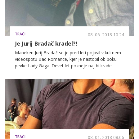
TRAČI
08. 06. 2018 10.24
Je Jurij Bradač kradel?!
Maneken Jurij Bradač se je pred leti pojavil v kultnem
videospotu Bad Romance, kjer je nastopil ob boku
pevke Lady Gaga. Devet let pozneje naj bi kradel
ženske najlonke.
TRAČI
08. 01. 2018 08.06