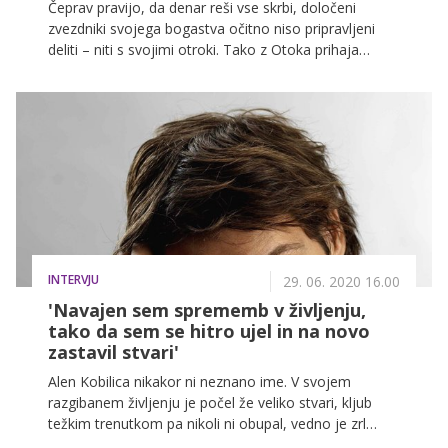
Čeprav pravijo, da denar reši vse skrbi, določeni
zvezdniki svojega bogastva očitno niso pripravljeni
deliti – niti s svojimi otroki. Tako z Otoka prihaja
zanimiva vest, v kateri je 17-letni maneken Bobby
Brazier svoje sledilce na TikToku prosil za denarno
pomoč, saj mora čez tri dni očetu, sicer slavnemu
britanskemu voditelju, plačati najemnino, ali pa ga bo
ta vrgel čez prag.
INTERVJU
29. 06. 2020 16.00
'Navajen sem sprememb v življenju,
tako da sem se hitro ujel in na novo
zastavil stvari'
Alen Kobilica nikakor ni neznano ime. V svojem
razgibanem življenju je počel že veliko stvari, kljub
težkim trenutkom pa nikoli ni obupal, vedno je zrl
naprej. Tudi zdaj v času koronavirusa, ki mu je podrl