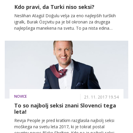
Kdo pravi, da Turki niso seksi?
Neslihan Atagül Doğulu velja za eno najlepših turških
igralk, Burak Özçivitu pa je bil okronan za drugega
najlepšega manekena na svetu. To pa nista edina
razloga, zakaj je turška serija Moja boš osvojila srca
gledalcev po celem svetu in zakaj bo navdušila tudi
vas!
NOVICE
21. 11. 2017 19.54
To so najbolj seksi znani Slovenci tega
leta!
Revija People je pred kratkim razglasila najbolj seksi
moškega na svetu leta 2017, ki je tokrat postal
country pevec Blake Shelton. Kdo pa je najbolj seksi