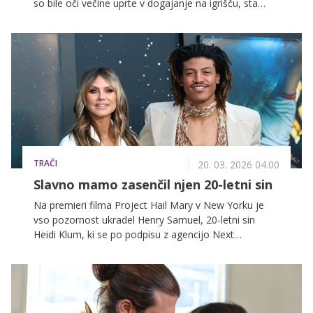
so bile oči večine uprte v dogajanje na igrišču, sta
zaljubljenca pozornost pritegnila tudi na tribunah, kjer
sta z nežnimi gestami in zaljubljenimi pogledi
pokazala, da med njima še vedno iskri.
TRAČI
20. 03. 2026 04.00
Slavno mamo zasenčil njen 20-letni sin
Na premieri filma Project Hail Mary v New Yorku je
vso pozornost ukradel Henry Samuel, 20-letni sin
Heidi Klum, ki se po podpisu z agencijo Next
Management uradno uveljavlja kot maneken.