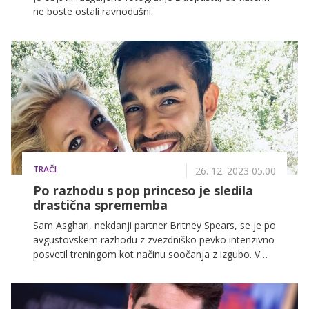
ne boste ostali ravnodušni.
TRAČI
26. 12. 2023 05.00
Po razhodu s pop princeso je sledila
drastična sprememba
Sam Asghari, nekdanji partner Britney Spears, se je po
avgustovskem razhodu z zvezdniško pevko intenzivno
posvetil treningom kot načinu soočanja z izgubo. V
zadnjih petih mesecih je dosegel izjemno telesno
preobrazbo, izgubil je kar 18 kilogramov. Osebni
trener je razkril, da se je zaradi čustvenega bremena,