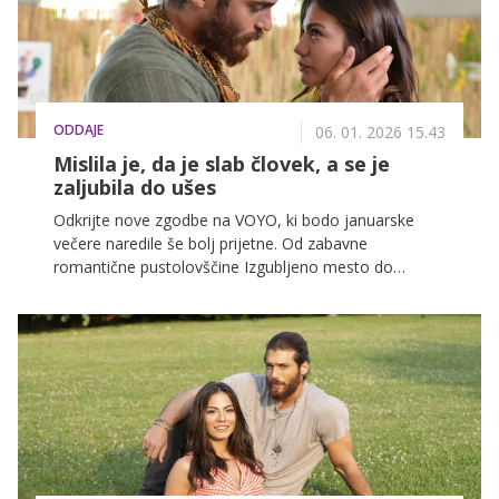
ODDAJE
06. 01. 2026 15.43
Mislila je, da je slab človek, a se je
zaljubila do ušes
Odkrijte nove zgodbe na VOYO, ki bodo januarske
večere naredile še bolj prijetne. Od zabavne
romantične pustolovščine Izgubljeno mesto do
priljubljene turške serije Jutranja ptica ter napete
srbske serije Čas smrti.