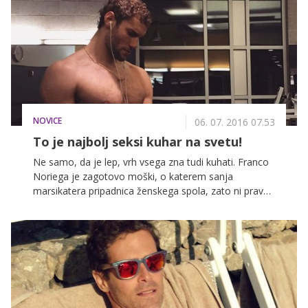
namreč Taiji in njegova izbranka Ana dahnila usodni
da.
NOVICE
06. 07. 2016 07.53
To je najbolj seksi kuhar na svetu!
Ne samo, da je lep, vrh vsega zna tudi kuhati. Franco
Noriega je zagotovo moški, o katerem sanja
marsikatera pripadnica ženskega spola, zato ni prav
nič čudnega, da so ga okronali za najlepšega kuharja
na svetu.