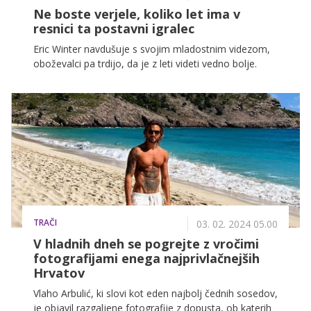
Ne boste verjele, koliko let ima v
resnici ta postavni igralec
Eric Winter navdušuje s svojim mladostnim videzom,
oboževalci pa trdijo, da je z leti videti vedno bolje.
TRAČI
03. 02. 2024 05.00
V hladnih dneh se pogrejte z vročimi
fotografijami enega najprivlačnejših
Hrvatov
Vlaho Arbulić, ki slovi kot eden najbolj čednih sosedov,
je objavil razgaljene fotografije z dopusta, ob katerih