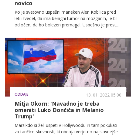
novico
Ko je svetovno uspešni maneken Alen Kobilica pred
leti izvedel, da ima benigni tumor na možganih, je bil
odločen, da bo bolezen premagal. Uspešno je prestal
operativni poseg, približno dva tedna pozneje pa je
sledil šok: njegov vid je začel zelo hitro pešati in v le
nekaj dneh je v celoti pošel. Zdravniki so rekli, da gre
najverjetneje za spremembo pritiska v ovojnici in da
se bo vid sčasoma povrnil. Vse od takrat Alen čaka
dan, ko bo spet lahko videl svet okrog sebe, svojo
partnerico in sinka Vala. Prepričan je, da se bo to slej
ko prej zgodilo in da je slepota zgolj trenutno stanje.
Vmesni čas je posvetil družini, športu ter pomoči
slepim in slabovidnim. Preverite, kako mu lahko pri
ODDAJE
tem pomagate tudi vi!
13. 01. 2022 05.00
Mitja Okorn: 'Navadno je treba
omeniti Luko Dončića in Melanio
Trump'
Marsikdo si želi uspeti v Hollywoodu in tam pokukati
za tančico skrivnosti, ki obdaja verjetno najslavnejše