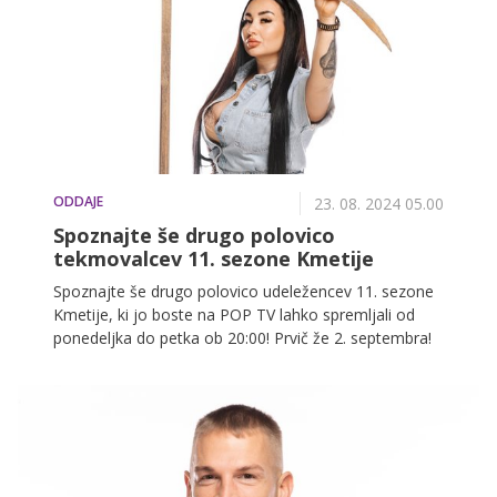
živi med New Yorkom in Rimom.
ODDAJE
23. 08. 2024 05.00
Spoznajte še drugo polovico
tekmovalcev 11. sezone Kmetije
Spoznajte še drugo polovico udeležencev 11. sezone
Kmetije, ki jo boste na POP TV lahko spremljali od
ponedeljka do petka ob 20:00! Prvič že 2. septembra!