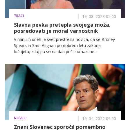
TRAČI
19. 08. 2023 05.00
Slavna pevka pretepla svojega moža,
posredovati je moral varnostnik
V minulih dneh je svet prestresla novica, da se Britney
Spears in Sam Asghari po dobrem letu zakona
ločujeta, zdaj pa so na dan prišle umazane
podrobnosti iz njunega razmerja. Sam je svojo
dolgoletno partnerko namreč obtožil fizičnega nasilja
...
NOVICE
19. 04. 2022 09.50
Znani Slovenec sporočil pomembno