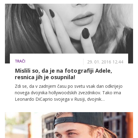
20 let mlajši maneken Nac Visočnik.
TRAČI
29. 01. 2016 12.44
Mislili so, da je na fotografiji Adele,
resnica jih je osupnila!
Zdi se, da v zadnjem času po svetu vsak dan odkrijejo
novega dvojnika hollywoodskih zvezdnikov. Tako ima
Leonardo DiCaprio svojega v Rusiji, dvojnik
priljubljenega igralca Bradleyja Cooperja je pravo
zmedo povzročil na filmskem festivalu Sundance,
Adelina dvojnica se skriva na Švedskem, no, sedaj pa
je svojo dobila tudi pevka Taylor Swift.