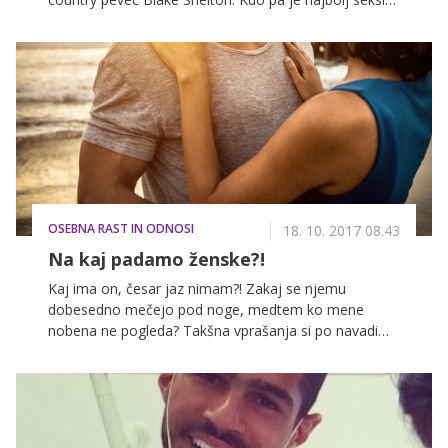
pri nas? V našem uredništvu smo se odločili, da
izberemo najbolj seksi znane Slovence preteklega
leta!
OSEBNA RAST IN ODNOSI
18. 10. 2017 08.43
Na kaj padamo ženske?!
Kaj ima on, česar jaz nimam?! Zakaj se njemu
dobesedno mečejo pod noge, medtem ko mene
nobena ne pogleda? Takšna vprašanja si po navadi
postavljajo moški, ki pri ženskah nimajo pretiranega
uspeha. Razlogov pa je lahko več ... Preberite, na kaj
padamo ženske!