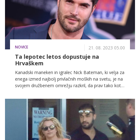
povezanega z razpadom razmerja, težko osredotočal
nase, kar je dodatno otežilo opazovanje sprememb
na lastnem telesu.
NOVICE
21. 08. 2023 05.00
Ta lepotec letos dopustuje na
Hrvaškem
Kanadski maneken in igralec Nick Bateman, ki velja za
enega izmed najbolj privlačnih moških na svetu, je na
svojem družbenem omrežju razkril, da prav tako kot
številne Slovenke in Slovenci letos dopustuje na
Hrvaškem.