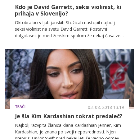
Kdo je David Garrett, seksi violinist, ki
prihaja v Slovenijo?
Oktobra bo v ljubljanskih Stožicah nastopil najbolj
seksi violinist na svetu David Garrett. Postavni
dolgolasec je med ženskim spolom že nekaj časa zelo
priljubljen, kako je slišati in predvsem videti v živo, pa
se bomo lahko kmalu prepričale na lastne oči!
TRAČI
03. 08. 2018 13.19
Je šla Kim Kardashian tokrat predaleč?
Najbolj razvpita članica klana Kardashian Jenner, Kim
Kardashian, je znana po svoji neposrednosti. Njen
prepir s Taylor Swift pred nekaj leti še vedno odmeva,