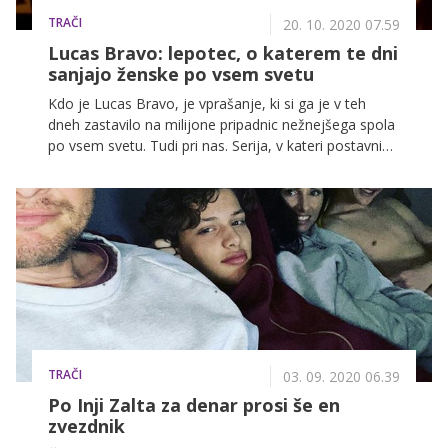
TRAČI
20. 10. 2020 07.59
Lucas Bravo: lepotec, o katerem te dni
sanjajo ženske po vsem svetu
Kdo je Lucas Bravo, je vprašanje, ki si ga je v teh
dneh zastavilo na milijone pripadnic nežnejšega spola
po vsem svetu. Tudi pri nas. Serija, v kateri postavni
32-letni Francoz igra simpatičnega chefa Gabriela, je
namreč osvojila tudi srca številnih Slovenk.
TRAČI
03. 09. 2020 06.39
Po Inji Zalta za denar prosi še en
zvezdnik