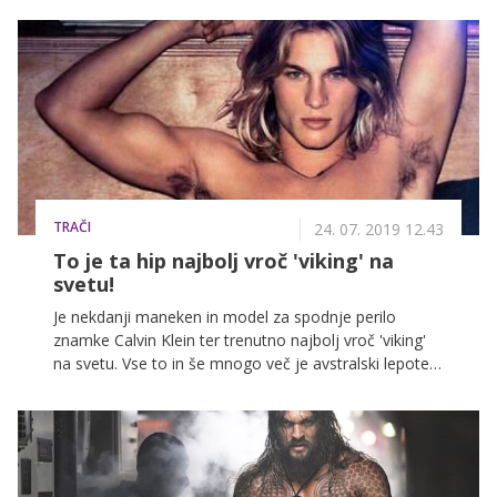
nekaj načrtov, ne počiva.
TRAČI
24. 07. 2019 12.43
To je ta hip najbolj vroč 'viking' na
svetu!
Je nekdanji maneken in model za spodnje perilo
znamke Calvin Klein ter trenutno najbolj vroč 'viking'
na svetu. Vse to in še mnogo več je avstralski lepotec
Travis Fimmel, ki ga lahko spremljamo v priljubljeni
zgodovinski seriji Vikingi. Ja, razlogov, zakaj za njim
vzdihuje več milijonov pripadnic nežnejšega spola, je
ogromno in bi jih lahko naštevali v neskončnost, na
vrhu seznama pa je zagotovo njegov prodoren