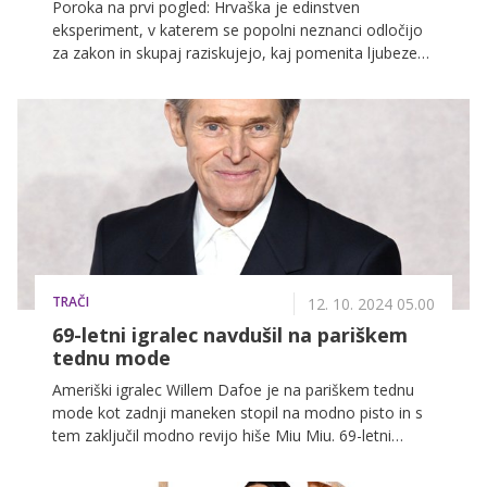
Poroka na prvi pogled: Hrvaška je edinstven
eksperiment, v katerem se popolni neznanci odločijo
za zakon in skupaj raziskujejo, kaj pomenita ljubezen
in zaupanje. Nova sezona prihaja na VOYO, kjer si
lahko epizode ogledate od ponedeljka do četrtka že
24 ur pred televizijsko premiero na RTL-u!
TRAČI
12. 10. 2024 05.00
69-letni igralec navdušil na pariškem
tednu mode
Ameriški igralec Willem Dafoe je na pariškem tednu
mode kot zadnji maneken stopil na modno pisto in s
tem zaključil modno revijo hiše Miu Miu. 69-letni
igralec je še vedno aktiven v svetu filma, mode in
gledališča. S svojo 48-letno ženo Giado Colagrande