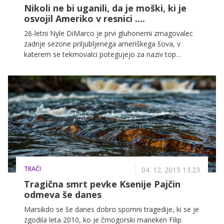
Nikoli ne bi uganili, da je moški, ki je
osvojil Ameriko v resnici ....
26-letni Nyle DiMarco je prvi gluhonemi zmagovalec
zadnje sezone priljubljenega ameriškega šova, v
katerem se tekmovalci potegujejo za naziv top
ameriškega modela. Modrooki lepotec je s svojim
pogledom popolnoma očaral televizijsko voditeljico
Tyro Banks.
TRAČI
04. 12. 2015 13.23
Tragična smrt pevke Ksenije Pajčin
odmeva še danes
Marsikdo se še danes dobro spomni tragedije, ki se je
zgodila leta 2010, ko je črnogorski maneken Filip