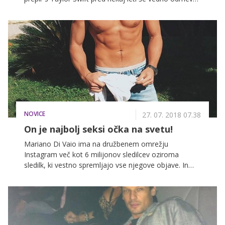
tokrat pa je obračunala s Tysonom Beckfordom.
NOVICE
27. 07. 2018 07.38
On je najbolj seksi očka na svetu!
Mariano Di Vaio ima na družbenem omrežju
Instagram več kot 6 milijonov sledilcev oziroma
sledilk, ki vestno spremljajo vse njegove objave. In
povsem jasno je, zakaj! Pogled, ob katerem se
zašibijo kolena še tako močnim, izklesano telo, poleg
tega pa na fotografijah pozira tudi s svojima nadvse
prisrčnima sinovoma. Vse, kar je potrebno za
osvojitev naziva najbolj seksi očka na svetu!