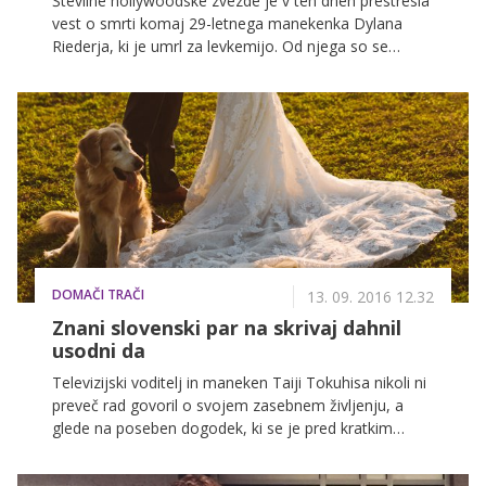
Številne hollywoodske zvezde je v teh dneh prestresla
vest o smrti komaj 29-letnega manekenka Dylana
Riederja, ki je umrl za levkemijo. Od njega so se
poslovili z objavami na družbenih omrežjih in ga v njih
opisali, kot enega izmed najbolj nadarjenih, najbolj
skromnih in nadarjenih oseb, kar so jih poznali.
DOMAČI TRAČI
13. 09. 2016 12.32
Znani slovenski par na skrivaj dahnil
usodni da
Televizijski voditelj in maneken Taiji Tokuhisa nikoli ni
preveč rad govoril o svojem zasebnem življenju, a
glede na poseben dogodek, ki se je pred kratkim
zgodil v njegovem življenju, se je tokrat odločil
narediti izjemo. V prekrasni poročni ceremoniji sta