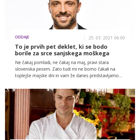
ODDAJE
25. 03. 2021 06.00
To je prvih pet deklet, ki se bodo
borile za srce sanjskega moškega
Ne čakaj pomladi, ne čakaj na maj, pravi stara
slovenska pesem. Zato tudi mi ne bomo čakali na
toplejše majske dni in vam že danes predstavljamo
prvih pet deklet, ki bodo to pomlad v težko
pričakovanem šovu Sanjski moški tekmovale za srce
postavnega Gregorja Čeglaja. Ana, Anja, Kaja, Lara in
Polona v šov prihajajo vsaka s svojo taktiko in vsaka s
svojimi razlogi, a njihov cilj je enak: osvojiti sanjskega
moškega. Spoznajte jih.