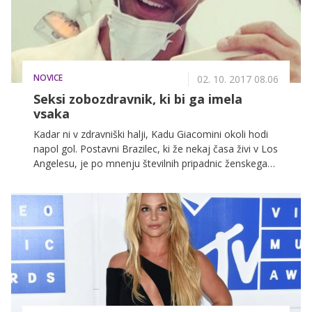
NOVICE
02. 10. 2017 08.06
Seksi zobozdravnik, ki bi ga imela
vsaka
Kadar ni v zdravniški halji, Kadu Giacomini okoli hodi
napol gol. Postavni Brazilec, ki že nekaj časa živi v Los
Angelesu, je po mnenju številnih pripadnic ženskega
spola, najbolj seksi zobozdravnik na svetu!