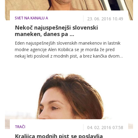
SVET NA KANALU A
23. 06. 2016 10.49
Nekoč najuspešnejši slovenski
maneken, danes pa ...
Eden najuspešnejših slovenskih manekenov in lastnik
modne agencije Alen Kobilica se je morda že pred
nekaj leti poslovil z modnih pist, a brez kančka dvoma
lahko rečemo, da še vedno sodi med najlepše
slovenske estradnike. To dokazujejo tudi številne
fotografije, ki jih Alen deli na svojem družbenem
omrežju in na njih razkazuje svoje izklesano telo.
TRAČI
04. 02. 2016 07.58
Kraljica modnih pist se poslavlja