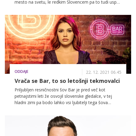
mesto na svetu, le redkim Slovencem pa to tudi uspe.
Tam je snemala Katarina Čas, maneken Jurij Bradač
je sodeloval v videospotu za največji hit pevke Lady
Gaga, Mitja Okorn pa je prvi Slovenec, ki je režiral
hollywoodski film. O svoji izkušnji je v zadnjih dneh
spregovoril v oddaji Ena na ena.
ODDAJE
22. 12. 2021 06.45
Vrača se Bar, to so letošnji tekmovalci
Priljubljen resničnostni šov Bar je pred več kot
petnajstimi leti že osvojil slovenske gledalce, v tej
hladni zimi pa bodo lahko vsi ljubitelji tega šova
spremljali povsem novo, svežo sezono, ki so jo včeraj
začeli snemati v Srbiji. Nova epizoda bo vsak dan na
voljo na VOYO, prvič že danes, le z enodnevnim
zamikom. In kdo so tekmovalci?