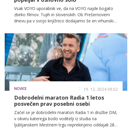
Vsak VOYO uporabnik ve, da na VOYO najde bogato
zbirko filmov. Tujih in slovenskih. Ob Prešernovem
dnevu pa v svojo knjižnico dodajamo še en vrhunski
domači film – Vzornik Nejca Gazvode. Film nas
popelje v osnovno šolo tik po koncu epidemije, ko nič
več ni tako, kot je bilo, in kjer so glavne teme
medvrstniško nasilje, osamljenost in dostojanstvo.
NOVICE
19. 12. 2024 09.02
Dobrodelni maraton Radia 1 letos
posvečen prav posebni osebi
Začel se je dobrodelni maraton Radia 1 in družbe DM,
v okviru katerega bodo voditelji iz studia na
ljubljanskem Mestnem trgu neprekinjeno oddajali 28
ur, medtem pa ne bo manjkalo zabave, gostov,