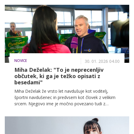
NOVICE
30. 01. 2026 04.00
Miha Deželak: "To je neprecenljiv
občutek, ki ga je težko opisati z
besedami"
Miha Deželak že vrsto let navdušuje kot voditelj,
športni navdušenec in predvsem kot človek z velikim
srcem. Njegovo ime je močno povezano tudi z
dobrodelnostjo, kjer aktivno sodeluje v številnih
projektih, ki pomagajo ljudem v stiski.