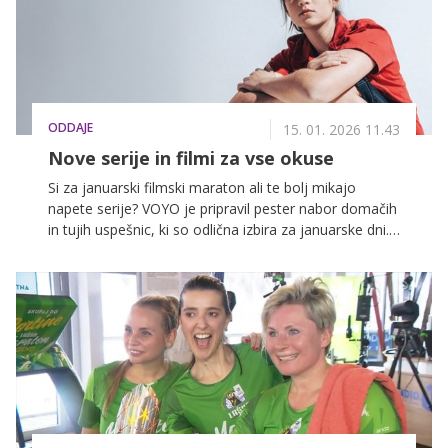
ODDAJE
15. 01. 2026 11.43
Nove serije in filmi za vse okuse
Si za januarski filmski maraton ali te bolj mikajo
napete serije? VOYO je pripravil pester nabor domačih
in tujih uspešnic, ki so odlična izbira za januarske dni.
Se vidimo na VOYO!