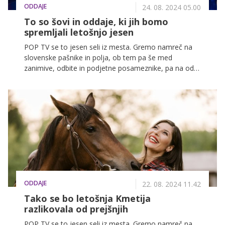
ODDAJE
24. 08. 2024 05.00
To so šovi in oddaje, ki jih bomo
spremljali letošnjo jesen
POP TV se to jesen seli iz mesta. Gremo namreč na
slovenske pašnike in polja, ob tem pa še med
zanimive, odbite in podjetne posameznike, pa na odre
med talente in na igrišča med športnike ter v kuhinje
med chefe.
ODDAJE
22. 08. 2024 11.42
Tako se bo letošnja Kmetija
razlikovala od prejšnjih
POP TV se to jesen seli iz mesta. Gremo namreč na