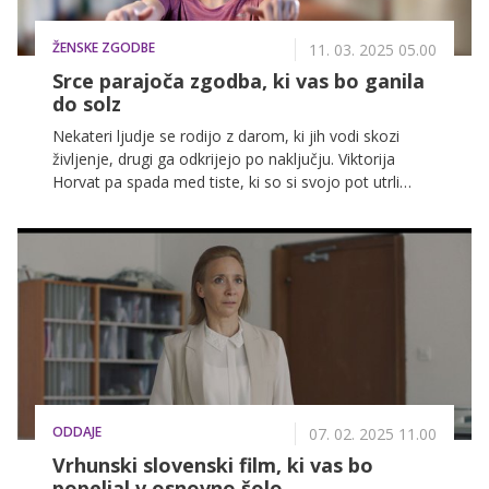
ŽENSKE ZGODBE
11. 03. 2025 05.00
Srce parajoča zgodba, ki vas bo ganila
do solz
Nekateri ljudje se rodijo z darom, ki jih vodi skozi
življenje, drugi ga odkrijejo po naključju. Viktorija
Horvat pa spada med tiste, ki so si svojo pot utrli
sami – z neomajno voljo, strastjo in predanostjo.
Njena zgodba je zgodba o vztrajnosti, premagovanju
meja in veri vase. Je navdih za vse nas, da zberemo
pogum in premagamo ovire, ki nam stojijo na poti.
ODDAJE
07. 02. 2025 11.00
Vrhunski slovenski film, ki vas bo
popeljal v osnovno šolo