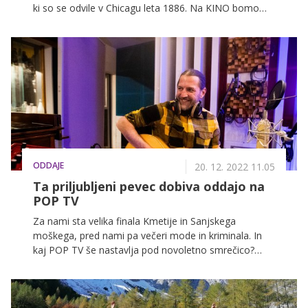
ki so se odvile v Chicagu leta 1886. Na KINO bomo
dan obeležili s celodnevnim maratonom slovenskih
filmov, mnoge izmed njih lahko najdete tudi na VOYO!
ODDAJE
20. 12. 2022 11.05
Ta priljubljeni pevec dobiva oddajo na
POP TV
Za nami sta velika finala Kmetije in Sanjskega
moškega, pred nami pa večeri mode in kriminala. In
kaj POP TV še nastavlja pod novoletno smrečico?
Pakete novih sezon oddaj in dve slovenski seriji. Leto
2023 bo navduševalo!