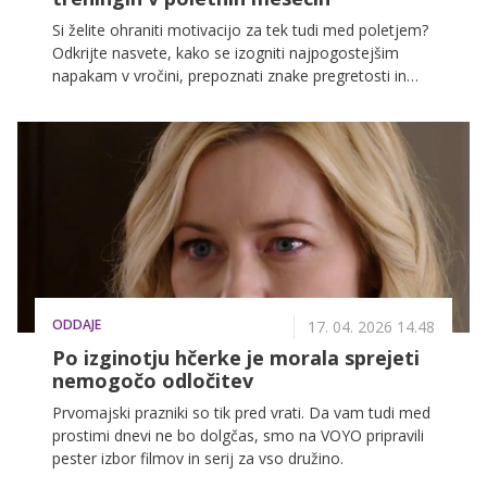
Si želite ohraniti motivacijo za tek tudi med poletjem?
Odkrijte nasvete, kako se izogniti najpogostejšim
napakam v vročini, prepoznati znake pregretosti in
poskrbeti, da bo vaš poletni tek sproščen, varen in
poln energije.
ODDAJE
17. 04. 2026 14.48
Po izginotju hčerke je morala sprejeti
nemogočo odločitev
Prvomajski prazniki so tik pred vrati. Da vam tudi med
prostimi dnevi ne bo dolgčas, smo na VOYO pripravili
pester izbor filmov in serij za vso družino.