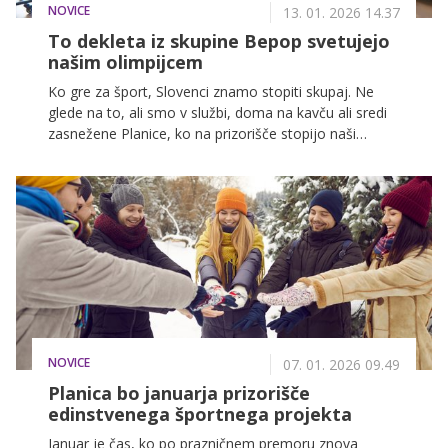
NOVICE
13. 01. 2026 14.37
To dekleta iz skupine Bepop svetujejo
našim olimpijcem
Ko gre za šport, Slovenci znamo stopiti skupaj. Ne
glede na to, ali smo v službi, doma na kavču ali sredi
zasnežene Planice, ko na prizorišče stopijo naši
športniki, dihamo kot eno. In prav to skupno energijo
uteleša projekt Skupaj do Cortine, ki naše olimpijce
spremlja na poti do zimskih olimpijskih iger v Cortini.
NOVICE
07. 01. 2026 09.49
Planica bo januarja prizorišče
edinstvenega športnega projekta
Januar je čas, ko po prazničnem premoru znova