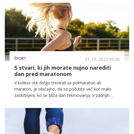
čarovnic bo še bolj strašljiva in zapomnljiva s tem
izborom filmov.
ŠPORT
21. 10. 2023 05.00
5 stvari, ki jih morate nujno narediti
dan pred maratonom
V kolikor ste dolgo trenirali za polmaraton ali
maraton, je običajno, da se počutite več kot malo
zaskrbljeni, ko se bliža dan tekmovanja. V zadnjih
urah, ki vodijo do začetka tekme, boste želeli storiti
vse, kar je v vaši moči, da zagotovite, da trdega dela
ne bo izničila nenadna nesreča v zadnjem trenutku. Za
vas smo pripravili 5 nasvetov, ki jih je vredno
upoštevati, v kolikor si želite na tekmovanju zagotoviti
odličen rezultat.