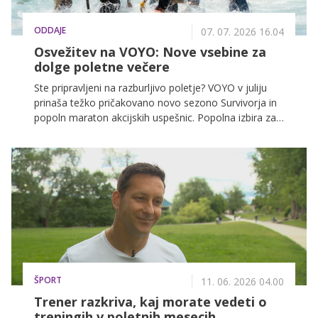
ODDAJE
07. 07. 2026 16.04
Osvežitev na VOYO: Nove vsebine za
dolge poletne večere
Ste pripravljeni na razburljivo poletje? VOYO v juliju
prinaša težko pričakovano novo sezono Survivorja in
popoln maraton akcijskih uspešnic. Popolna izbira za
vse, ki iščete napetost in pravo dozo adrenalina kar na
svojem kavču.
ŠPORT
11. 06. 2026 04.00
Trener razkriva, kaj morate vedeti o
treningih v poletnih mesecih