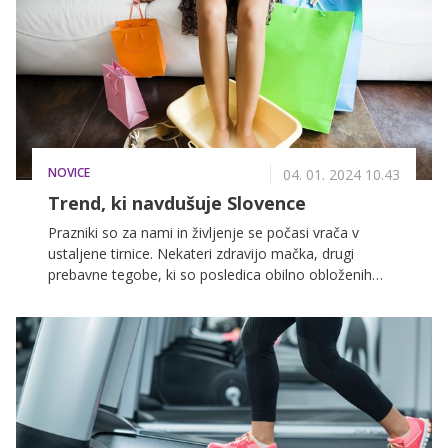
NOVICE
04. 01. 2024 10.43
Trend, ki navdušuje Slovence
Prazniki so za nami in življenje se počasi vrača v
ustaljene tirnice. Nekateri zdravijo mačka, drugi
prebavne tegobe, ki so posledica obilno obloženih
miz, večina pa tudi razbolele noge, saj smo pretekli
pravi maraton med različnimi trgovinami, ko smo
nabavljali hrano in pijačo, ki decembra res ne smeta
zmanjkati, ter darila za vse, ki jih imamo radi. Dejstvo
je, da v prazničnem času brez obiska trgovin ne gre,
imamo pa za vas idejo, kako lahko naslednje leto
poenostavite ta projekt, se ob tem neizmerno
zabavate in z malo sreče začnete znova verjeti v