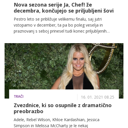
Nova sezona serije Ja, Chef! že
decembra, končujejo se priljubljeni šovi
Pestro leto se približuje velikemu finalu, saj jutri
vstopamo v december, ta pa bo poleg veselja in
praznovanj s seboj prinesel tudi konec priljubljenih
serij in šovov, ki smo jih spremljali vso jesen. A brez
skrbi, prihajajo tudi številna darila. Spodaj ne
spreglejte vseh informacij, kaj nas na televiziji čaka
decembra in s čim vas bomo razvajali v
predprazničnem času.
TRAČI
16. 01. 2021 08.25
Zvezdnice, ki so osupnile z dramatično
preobrazbo
Adele, Rebel Wilson, Khloe Kardashian, Jessica
Simpson in Melissa McCharty je le nekaj