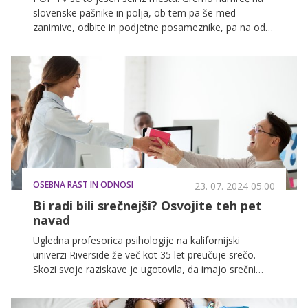
slovenske pašnike in polja, ob tem pa še med
zanimive, odbite in podjetne posameznike, pa na odre
med talente in na igrišča med športnike ter v kuhinje
med chefe.
OSEBNA RAST IN ODNOSI
23. 07. 2024 05.00
Bi radi bili srečnejši? Osvojite teh pet
navad
Ugledna profesorica psihologije na kalifornijski
univerzi Riverside že več kot 35 let preučuje srečo.
Skozi svoje raziskave je ugotovila, da imajo srečni
ljudje pogosteje razvite določene navade. Preverite,
katere.