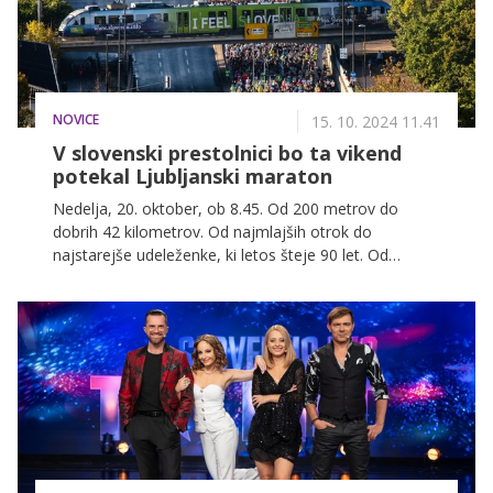
NOVICE
15. 10. 2024 11.41
V slovenski prestolnici bo ta vikend
potekal Ljubljanski maraton
Nedelja, 20. oktober, ob 8.45. Od 200 metrov do
dobrih 42 kilometrov. Od najmlajših otrok do
najstarejše udeleženke, ki letos šteje 90 let. Od
ljubljanskih ulic do prenosa na POP TV.