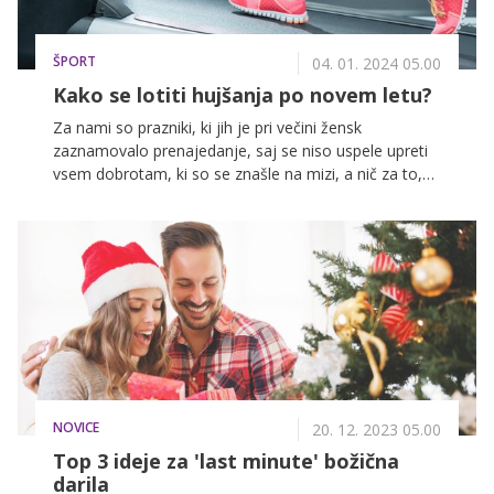
Božička.
ŠPORT
04. 01. 2024 05.00
Kako se lotiti hujšanja po novem letu?
Za nami so prazniki, ki jih je pri večini žensk
zaznamovalo prenajedanje, saj se niso uspele upreti
vsem dobrotam, ki so se znašle na mizi, a nič za to,
pred nami je namreč čas za nov začetek. Med našimi
novoletnimi zaobljubami se skoraj vsako leto znajde
tudi želja po hujšanju, boljši telesni pripravljenosti in
nasploh po bolj zdravem življenjskem slogu. O tem,
kako se lotiti omenjenih novoletnih zaobljub, smo
poklepetali z osebnim trenerjem po imenu Tim
Adlešič, ki nam je zaupal tudi, na kaj moramo biti
pozorne, da bomo zdrave navade uspešno vzdrževale
skozi celotno leto, ne zgolj v prvih mesecih.
NOVICE
20. 12. 2023 05.00
Top 3 ideje za 'last minute' božična
darila