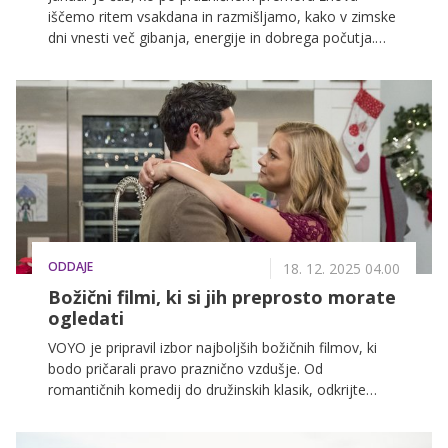
iščemo ritem vsakdana in razmišljamo, kako v zimske
dni vnesti več gibanja, energije in dobrega počutja.
Prav v tem obdobju se še posebej pokaže, kako
močna je lahko skupna motivacija.
ODDAJE
18. 12. 2025 04.00
Božični filmi, ki si jih preprosto morate
ogledati
VOYO je pripravil izbor najboljših božičnih filmov, ki
bodo pričarali pravo praznično vzdušje. Od
romantičnih komedij do družinskih klasik, odkrijte
popolne zgodbe za tople zimske večere.