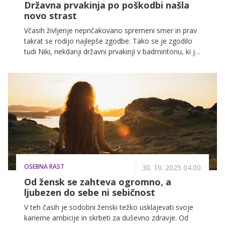
Državna prvakinja po poškodbi našla
novo strast
Včasih življenje nepričakovano spremeni smer in prav
takrat se rodijo najlepše zgodbe. Tako se je zgodilo
tudi Niki, nekdanji državni prvakinji v badmintonu, ki je
po poškodbi našla nov način, kako združiti svojo
disciplino, strast in znanje.
OSEBNA RAST
30. 10. 2025 04.00
Od žensk se zahteva ogromno, a
ljubezen do sebe ni sebičnost
V teh časih je sodobni ženski težko usklajevati svoje
karierne ambicije in skrbeti za duševno zdravje. Od