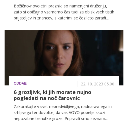
Božično-novoletni prazniki so namenjeni druženju,
zato si običajno vzamemo čas tudi za obisk vseh tistih
prijateljev in znancev, s katerimi se čez leto zaradi
obveznosti vidimo manj, kot bi si želeli. Seveda se ne
spodobi, da se v goste odpravimo praznih rok, zato
ponujamo 3 top ideje, ki so v prazničnem času vedno
priročno darilo. Prav tako vam namignemo, kako si jih
priskrbeti brez drenjanja v nabito polnih trgovskih
centrih.
ODDAJE
22. 10. 2023 05.00
6 grozljivk, ki jih morate nujno
pogledati na noč čarovnic
Zakorakajte v svet nepredvidljivega, nadnaravnega in
srhljivega ter dovolite, da vas VOYO popelje skozi
nepozabne trenutke groze. Pripravili smo seznam
filmov na VOYO, ki jih ne smete spregledati. Noč