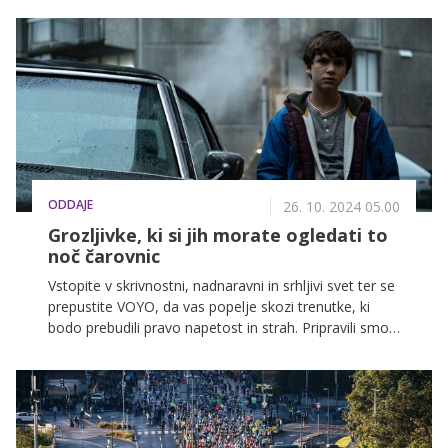
glasbenih nastopov in presenečenj. Maraton je letos
posvečen humanitarki Aniti Ogulin, zbrana sredstva pa
bodo namenjena družinam v stiski.
ODDAJE
26. 10. 2024 05.00
Grozljivke, ki si jih morate ogledati to
noč čarovnic
Vstopite v skrivnostni, nadnaravni in srhljivi svet ter se
prepustite VOYO, da vas popelje skozi trenutke, ki
bodo prebudili pravo napetost in strah. Pripravili smo
izbor filmov na VOYO, ki jih nikakor ne gre zamuditi.
Naj bo letošnja noč čarovnic še bolj strašljiva z
izbranimi grozljivkami.