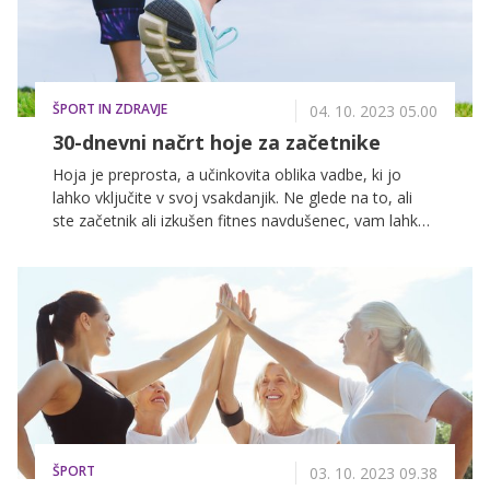
ŠPORT IN ZDRAVJE
04. 10. 2023 05.00
30-dnevni načrt hoje za začetnike
Hoja je preprosta, a učinkovita oblika vadbe, ki jo
lahko vključite v svoj vsakdanjik. Ne glede na to, ali
ste začetnik ali izkušen fitnes navdušenec, vam lahko
30-dnevni načrt hoje pomaga izboljšati zdravje srca in
ožilja, izboljšati razpoloženje in povečati splošno
raven telesne pripravljenosti. V tem članku bomo
predstavili celovit 30-dnevni načrt hoje in raziskali
številne prednosti hoje.
ŠPORT
03. 10. 2023 09.38