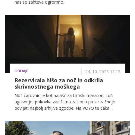
nas se zahteva ogromno.
ODDAJE
24. 10. 2025 11.15
Rezervirala hišo za noč in odkrila
skrivnostnega moškega
Noč čarovnic je kot nalašč za filmski maraton. Luči
ugasnejo, pokovka zadiši, na zaslonu pa se začnejo
odvijati najbolj srhljive zgodbe. Na VOYO te čaka
bogata zbirka filmov za vse okuse, zaradi katerih te
ponoči zagotovo ne bo mikalo hoditi po temnih
hodnikih!