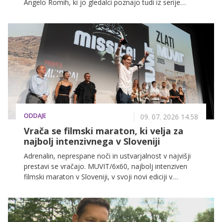
Angelo Romih, ki jo gledalci poznajo tudi iz serije
Nemirna kri. Razkrila je svojih šest favoritov na VOYO
in pojasnila, zakaj se vedno znova vrača prav k tem
zgodbam.
ODDAJE
09. 07. 2026 14.58
Vrača se filmski maraton, ki velja za
najbolj intenzivnega v Sloveniji
Adrenalin, neprespane noči in ustvarjalnost v najvišji
prestavi se vračajo. MUVIT/6x60, najbolj intenziven
filmski maraton v Sloveniji, v svoji novi ediciji v
Ljubljano prinaša koncept, ki ga ljubitelji filmske
ustvarjalnosti že dobro poznajo. Le 60 ur. Ena
priložnost. Enake usmeritve za vse ekipe. In cilj, da
kratki film doživi premiero na velikem platnu. Od 17.