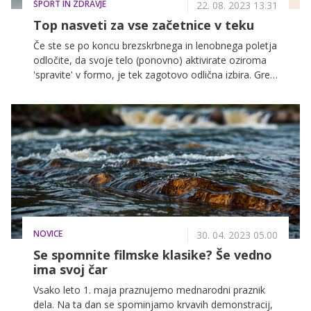
ŠPORT IN ZDRAVJE
tekom tudi maksimalno uživati, je še kako
22. 08. 2023 13.31
pomembno, kaj jeste nasploh, pa tudi pred in po
Top nasveti za vse začetnice v teku
treningu.
Če ste se po koncu brezskrbnega in lenobnega poletja
odločite, da svoje telo (ponovno) aktivirate oziroma
'spravite' v formo, je tek zagotovo odlična izbira. Gre
namreč za eno najbolj dostopnih, najcenejših in tudi
najbolj priljubljenih oblik rekreacije, ki ima številne
koristi za naše telo, zdravje in počutje. Tudi če ste se
do sedaj teku izogibale, lahko s pravilnim pristopom in
tehniko, konsistenco ter postopnim povečevanjem
intenzivnosti treningov svojo tekaško formo izboljšate
do te mere, da boste že čez nekaj tednov lahko brez
večjih naporov pretekle svojo prvo 'desetko'. Ste
pripravljene?
NOVICE
30. 04. 2023 05.00
Se spomnite filmske klasike? Še vedno
ima svoj čar
Vsako leto 1. maja praznujemo mednarodni praznik
dela. Na ta dan se spominjamo krvavih demonstracij,