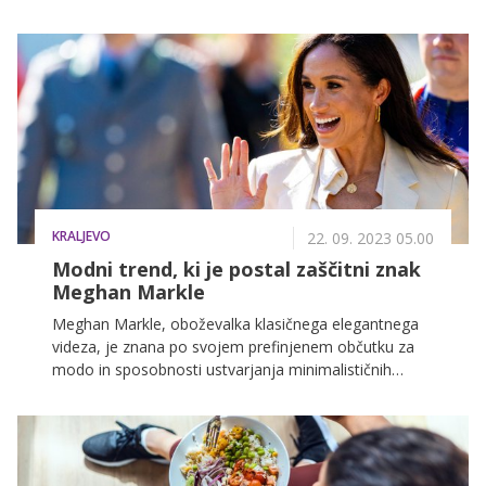
pomanjkanja znanja naredijo nemalo napak.
Posledično ne napredujejo po pričakovanjih, bistveno
zmanjšajo ugodje med samim tekom, za piko na i pa
tvegajo tudi kakšno nepotrebno poškodbo. V
nadaljevanju preverite, katerim napakam se je
priporočljivo izogniti za maksimalen užitek med tekom
in lažje doseganje tekaških ciljev.
KRALJEVO
22. 09. 2023 05.00
Modni trend, ki je postal zaščitni znak
Meghan Markle
Meghan Markle, oboževalka klasičnega elegantnega
videza, je znana po svojem prefinjenem občutku za
modo in sposobnosti ustvarjanja minimalističnih
silhuet z brezčasnim stilom.