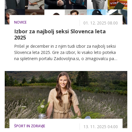
NOVICE
01. 12. 2025 08.00
Izbor za najbolj seksi Slovenca leta
2025
Prišel je december in z njim tudi izbor za najbolj seksi
Slovenca leta 2025. Gre za izbor, ki vsako leto poteka
na spletnem portalu Zadovoljna.si, o zmagovalcu pa
odločajo naše bralke in bralci. V nadaljevanju
razkrivamo, kdo se je na našem seznamu znašel
letos, razkrivamo pa tudi, od kdaj do kdaj lahko tudi vi
oddate svoj glas.
ŠPORT IN ZDRAVJE
13. 11. 2025 04.00