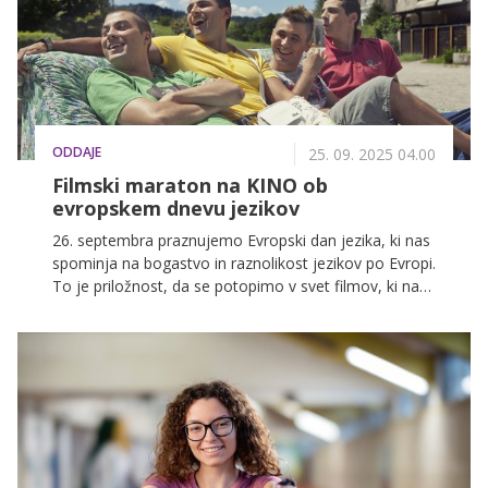
ODDAJE
25. 09. 2025 04.00
Filmski maraton na KINO ob
evropskem dnevu jezikov
26. septembra praznujemo Evropski dan jezika, ki nas
spominja na bogastvo in raznolikost jezikov po Evropi.
To je priložnost, da se potopimo v svet filmov, ki nas
popeljejo v druge kulture in zgodbe ter nam odpirajo
nove poglede na svet. Ta poseben dan bomo na
KINO obeležili z lokalnimi in tujejezičnimi uspešnicami,
ki jih preprosto ne smete zamuditi.