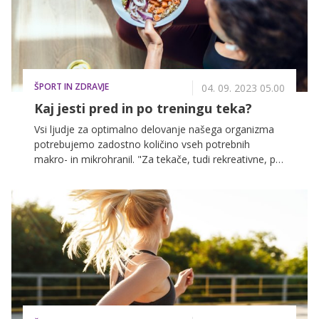
ŠPORT IN ZDRAVJE
04. 09. 2023 05.00
Kaj jesti pred in po treningu teka?
Vsi ljudje za optimalno delovanje našega organizma
potrebujemo zadostno količino vseh potrebnih
makro- in mikrohranil. "Za tekače, tudi rekreativne, pa
je pomembno, da je vnos predvsem beljakovin in
ogljikovih hidratov še nekoliko višji. Beljakovine so
namreč pomembne, da ohranimo naše mišice
aktivne, močne in prožne, z večjim vnosom ogljikovih
hidratov pa bomo zapolnili svoje glikogenske zaloge
in imeli posledično več energije za optimalen tekaški
trening," pojasnjuje osebni trener Matic Kolenc, ki je
na razne maratone pripravil že kar nekaj
posameznikov. Če torej rade tečete in želite svojo
tekaško formo še izboljšati, hkrati pa med samim