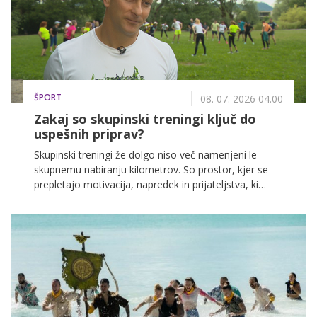
do 19. avgusta bodo filmski ustvarjalci znova
tekmovali s časom in izzivom, ki ga lahko premagajo
le najboljši. Vrhunec filmske dirke pa bomo dočakali
21. avgusta na veliki premieri v Odiseji Ljubljana.
ŠPORT
08. 07. 2026 04.00
Zakaj so skupinski treningi ključ do
uspešnih priprav?
Skupinski treningi že dolgo niso več namenjeni le
skupnemu nabiranju kilometrov. So prostor, kjer se
prepletajo motivacija, napredek in prijateljstva, ki
marsikaterega tekača spremljajo tudi zunaj treningov.
Zakaj imajo tekaške skupine tako pomembno vlogo
pri pripravah na NLB Ljubljanski maraton, nam je
zaupal trener Boris Fluher.