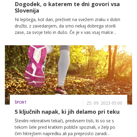
Dogodek, o katerem te dni govori vsa
Slovenija
Ni lepšega, kot dan, preživet na svežem zraku v dobri
družbi, z zavedanjem, da smo nekaj dobrega storili
zase, za svoje telo in dušo. Če je v vas vsaj malce
športnega duha in obožujete gibanje na svežem
zraku, hkrati pa rade preizkušate svoje meje, imate
sedaj idealno priložnost, da svojo tekaško formo
preizkusite na največjem tekaškem dogodku pri nas –
na 27. VW Ljubljanskem maratonu.
ŠPORT
25. 09. 2023 05.00
5 ključnih napak, ki jih delamo pri teku
Številni rekreativni tekači, predvsem tisti, ki so se s
tekom šele pred kratkim pobliže spoznali, v želji po
čim hitrejšem napredku ali pa preprosto zaradi