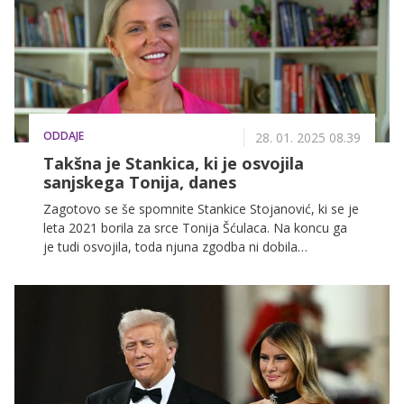
ODDAJE
28. 01. 2025 08.39
Takšna je Stankica, ki je osvojila
sanjskega Tonija, danes
Zagotovo se še spomnite Stankice Stojanović, ki se je
leta 2021 borila za srce Tonija Šćulaca. Na koncu ga
je tudi osvojila, toda njuna zgodba ni dobila
pravljičnega zaključka.