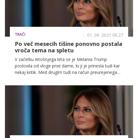
TRAČI
01. 09. 2021 06.27
Po več mesecih tišine ponovno postala
vroča tema na spletu
V začetku letošnjega leta se je Melania Trump
poslovila od vloge prve dame, ki ji je prinesla tudi kar
nekaj kritik. Med drugim tudi na račun preurejenega
Rožnega vrta v Beli hiši.