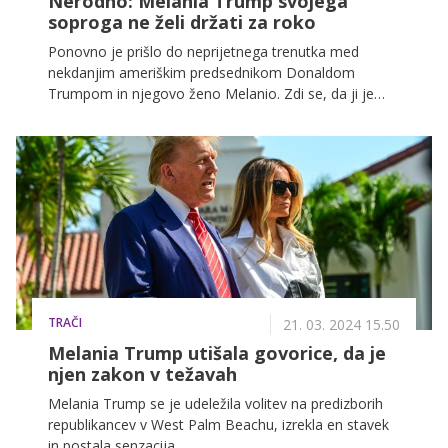
Nerodno: Melania Trump svojega
soproga ne želi držati za roko
Ponovno je prišlo do neprijetnega trenutka med
nekdanjim ameriškim predsednikom Donaldom
Trumpom in njegovo ženo Melanio. Zdi se, da ji je
Donald ponudil roko, ona pa se je na njegovo pobudo
odzvala zelo počasi.
TRAČI
21. 03. 2024 15.50
Melania Trump utišala govorice, da je
njen zakon v težavah
Melania Trump se je udeležila volitev na predizborih
republikancev v West Palm Beachu, izrekla en stavek
in postala senzacija.