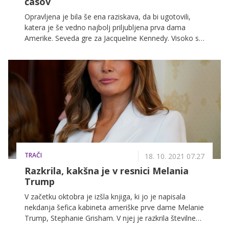
časov
Opravljena je bila še ena raziskava, da bi ugotovili,
katera je še vedno najbolj priljubljena prva dama
Amerike. Seveda gre za Jacqueline Kennedy. Visoko se
je uvrstila tudi aktualna prva dama Jill Biden, medtem
ko je nekdanja slovenska manekenk Melania Trump
na predzadnjem mestu.
TRAČI
18. 10. 2021 07.27
Razkrila, kakšna je v resnici Melania
Trump
V začetku oktobra je izšla knjiga, ki jo je napisala
nekdanja šefica kabineta ameriške prve dame Melanie
Trump, Stephanie Grisham. V njej je razkrila številne
neprijetne podrobnosti o Trumpu, ki so v zadnjih