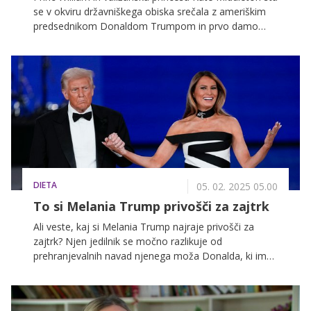
se v okviru državniškega obiska srečala z ameriškim
predsednikom Donaldom Trumpom in prvo damo
Melanio Trump. Srečali so se na gradu Windsor.
DIETA
05. 02. 2025 05.00
To si Melania Trump privošči za zajtrk
Ali veste, kaj si Melania Trump najraje privošči za
zajtrk? Njen jedilnik se močno razlikuje od
prehranjevalnih navad njenega moža Donalda, ki ima
najraje ...