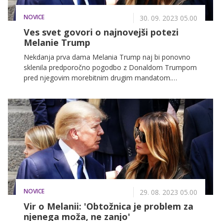
NOVICE
30. 09. 2023 05.00
Ves svet govori o najnovejši potezi
Melanie Trump
Nekdanja prva dama Melania Trump naj bi ponovno
sklenila predporočno pogodbo z Donaldom Trumpom
pred njegovim morebitnim drugim mandatom.
Domneva se, da se je par že vsaj tretjič znova pogajal
o sporazumu, ki je bil prvotno sklenjen, ko sta se
poročila pred skoraj dvema desetletjema – leta 2005.
NOVICE
29. 08. 2023 05.00
Vir o Melanii: 'Obtožnica je problem za
njenega moža, ne zanjo'