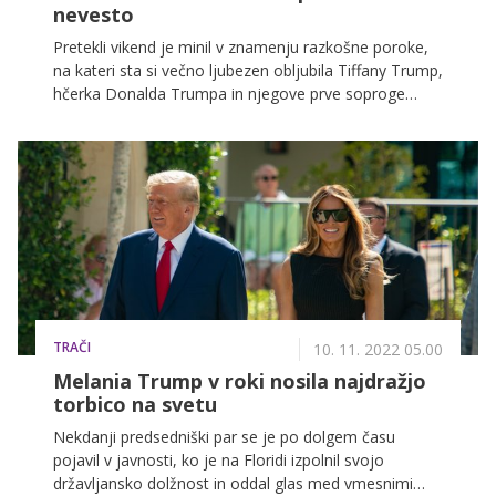
nevesto
Pretekli vikend je minil v znamenju razkošne poroke,
na kateri sta si večno ljubezen obljubila Tiffany Trump,
hčerka Donalda Trumpa in njegove prve soproge
Marle Maples, in njen izbranec Michael Boulos.
Nevesta je blestela v prekrasni poročni kreaciji, pod
katero se je podpisal modni oblikovalec Elie Saab, a jo
je zasenčila njena mačeha – Melania Trump.
TRAČI
10. 11. 2022 05.00
Melania Trump v roki nosila najdražjo
torbico na svetu
Nekdanji predsedniški par se je po dolgem času
pojavil v javnosti, ko je na Floridi izpolnil svojo
državljansko dolžnost in oddal glas med vmesnimi