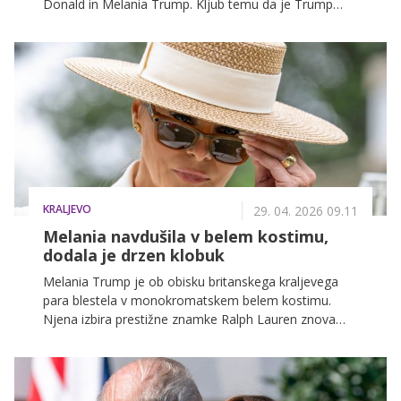
Donald in Melania Trump. Kljub temu da je Trump
ponovno prekršil kraljevi protokol, je srečanje
potekalo gladko, kralj Karel pa ni pokazal nobenega
nelagodja.
KRALJEVO
29. 04. 2026 09.11
Melania navdušila v belem kostimu,
dodala je drzen klobuk
Melania Trump je ob obisku britanskega kraljevega
para blestela v monokromatskem belem kostimu.
Njena izbira prestižne znamke Ralph Lauren znova
potrjuje, da z eleganco in prefinjenimi kroji ustvarja
nepozabne modne trenutke.