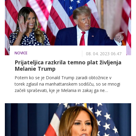
jo ponovno opazili v družbi slavnega soproga.
NOVICE
08. 04. 2023 06.47
Prijateljica razkrila temno plat življenja
Melanie Trump
Potem ko se je Donald Trump zaradi obtožnice v
torek zglasil na manhattanskem sodišču, so se mnogi
začeli spraševati, kje je Melania in zakaj ga ne
podpira. Zdaj se je oglasila znanka nekdanje prve
dame, ki je ponudila odgovore na omenjena
vprašanja.