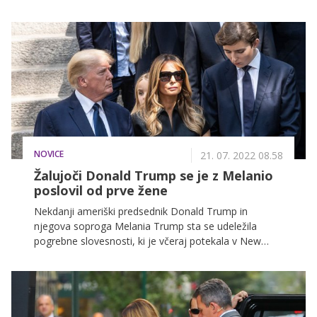
volitvami v ZDA. Nekdanja slovenska manekenka je
za to priložnost izbrala še en eleganten in brezhiben
stajling, ki je poudaril njeno vitko linijo.
NOVICE
21. 07. 2022 08.58
Žalujoči Donald Trump se je z Melanio
poslovil od prve žene
Nekdanji ameriški predsednik Donald Trump in
njegova soproga Melania Trump sta se udeležila
pogrebne slovesnosti, ki je včeraj potekala v New
Yorku, in na kateri so se poslovili od Donaldove
soproge Ivane Trump.