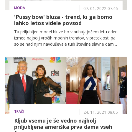
MODA
07. 01. 2022 07.46
'Pussy bow' bluza - trend, ki ga bomo
lahko letos videle povsod
Ta priljubljen model bluze bo v prihajajočem letu eden
izmed najbolj vročih modnih trendov, v preteklosti pa
so se nad njim navduševale tudi številne slavne dame.
Med drugim je bluza s pentljo eden ljubšim modnih
kosov cambriške vojvodinje Kate Middleton, kar nekaj
pozornosti pa sta z njeno izbiro pritegnili tudi
nekdanja hrvaška predsednica Kolinda Grabar-
Kitarović in nekdanja prva dama Melania Trump.
TRAČI
24. 11. 2021 08.05
Kljub vsemu je še vedno najbolj
priljubljena ameriška prva dama vseh