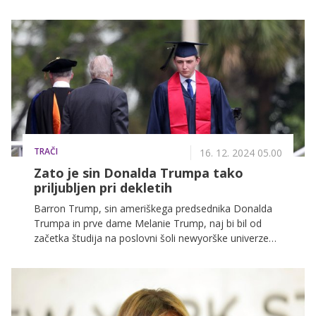
hollywoodski režiser Brett Ratner. Predstavnik studia
za stike z javnostmi je projekt opisal kot edinstven
pogled v zakulisje prve dame.
TRAČI
16. 12. 2024 05.00
Zato je sin Donalda Trumpa tako
priljubljen pri dekletih
Barron Trump, sin ameriškega predsednika Donalda
Trumpa in prve dame Melanie Trump, naj bi bil od
začetka študija na poslovni šoli newyorške univerze
"pravi osvajalec ženskih src."