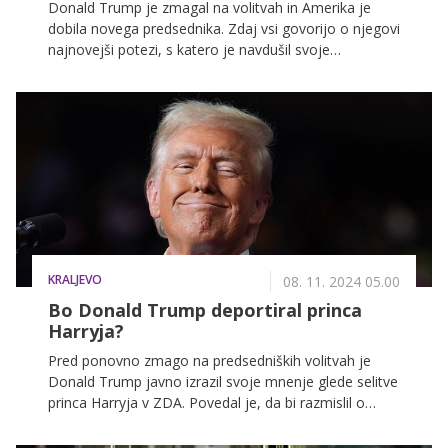
Donald Trump je zmagal na volitvah in Amerika je
dobila novega predsednika. Zdaj vsi govorijo o njegovi
najnovejši potezi, s katero je navdušil svoje
podpornike.
KRALJEVO
08. 11. 2024 05.00
Bo Donald Trump deportiral princa
Harryja?
Pred ponovno zmago na predsedniških volitvah je
Donald Trump javno izrazil svoje mnenje glede selitve
princa Harryja v ZDA. Povedal je, da bi razmislil o
njegovi deportaciji zaradi drame okoli njegovega
ameriškega vizuma.