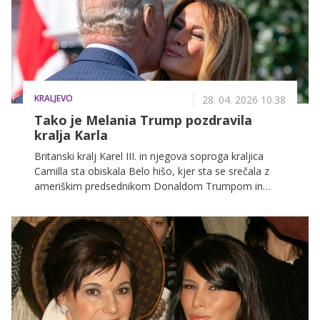
KRALJEVO
28. 04. 2026 10.38
Tako je Melania Trump pozdravila
kralja Karla
Britanski kralj Karel III. in njegova soproga kraljica
Camilla sta obiskala Belo hišo, kjer sta se srečala z
ameriškim predsednikom Donaldom Trumpom in
prvo damo Melanio Trump.