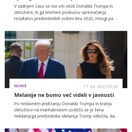
V zadnjem času se vse vrti okoli Donalda Trumpa in
obtožnice, ki ga bremeni poskusov sprevračanja
rezultatov predsedniških volitev leta 2020, mnogi pa
se sprašujejo, kaj o dogajanju meni bivša prva dama
ZDA, ki se je popolnoma umaknila izpred oči javnosti.
NOVICE
17. 04. 2023 05.00
Melanije ne bomo več videli v javnosti
Po nedavnem pridržanju Donalda Trumpa in branju
obtožnice na manhatnskem sodišču se je žena
nekdanjega predsednika Melanija Trump odločila, da
se popolnoma umakne iz oči javnosti. Kar nekaj časa
je preživela zgolj v družbi svojih najbližjih, zdaj pa so