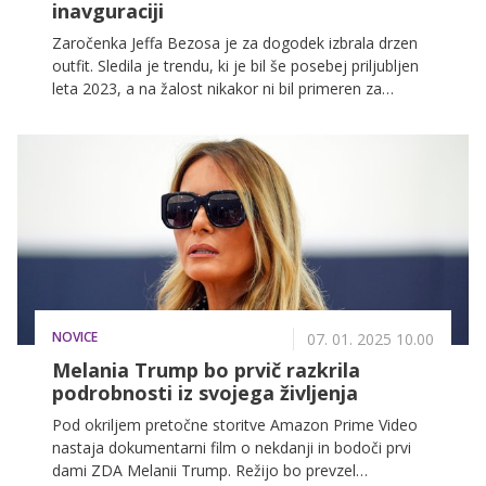
inavguraciji
Zaročenka Jeffa Bezosa je za dogodek izbrala drzen
outfit. Sledila je trendu, ki je bil še posebej priljubljen
leta 2023, a na žalost nikakor ni bil primeren za
inavguracijo Donalda Trumpa.
NOVICE
07. 01. 2025 10.00
Melania Trump bo prvič razkrila
podrobnosti iz svojega življenja
Pod okriljem pretočne storitve Amazon Prime Video
nastaja dokumentarni film o nekdanji in bodoči prvi
dami ZDA Melanii Trump. Režijo bo prevzel