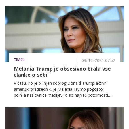
tednih dvignile nemalo medijskega prahu in
spodbudile prodajo knjige. V njej pa je Grishamova
med drugim razkrila tudi to, kakšna je v resnici
nekdanja slovenska manekenka.
TRAČI
08. 10. 2021 07.52
Melania Trump je obsesivno brala vse
članke o sebi
V času, ko je bil njen soprog Donald Trump aktivni
ameriški predsednik, je Melania Trump pogosto
polnila naslovnice medijev, ki so največ pozornosti
posvečali njenim modnim kombinacijam.