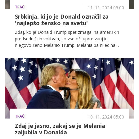
TRAČI
11. 11. 2024 05.00
Srbkinja, ki jo je Donald označil za
'najlepšo žensko na svetu'
Zdaj, ko je Donald Trump spet zmagal na ameriških
predsedniških volitvah, so vse oči uprte vanj in
njegovo ženo Melanio Trump. Melania pa ni edina
ženska iz tega dela sveta, ki je očarala Donalda ...
TRAČI
10. 11. 2024 05.00
Zdaj je jasno, zakaj se je Melania
zaljubila v Donalda