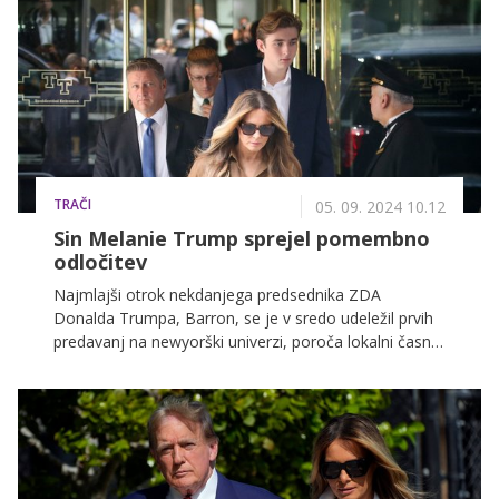
TRAČI
05. 09. 2024 10.12
Sin Melanie Trump sprejel pomembno
odločitev
Najmlajši otrok nekdanjega predsednika ZDA
Donalda Trumpa, Barron, se je v sredo udeležil prvih
predavanj na newyorški univerzi, poroča lokalni časnik
New York Post.