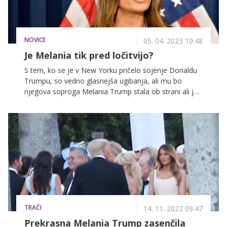
NOVICE
05. 04. 2023 10.48
Je Melania tik pred ločitvijo?
S tem, ko se je v New Yorku pričelo sojenje Donaldu
Trumpu, so vedno glasnejša ugibanja, ali mu bo
njegova soproga Melania Trump stala ob strani ali je
to konec njunega zakona. Po poročanju nekaterih
tujih medijev naj bi slavni par že nekaj časa živel
ločeno.
TRAČI
14. 11. 2022 09.47
Prekrasna Melania Trump zasenčila