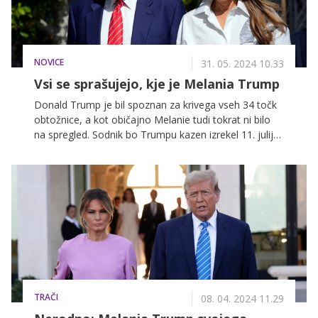
NOVICE
31. 05. 2024 10.33
Vsi se sprašujejo, kje je Melania Trump
Donald Trump je bil spoznan za krivega vseh 34 točk
obtožnice, a kot običajno Melanie tudi tokrat ni bilo
na spregled. Sodnik bo Trumpu kazen izrekel 11. julija.
Jo bomo ob njegovem boku videli takrat?
TRAČI
08. 04. 2024 11.29