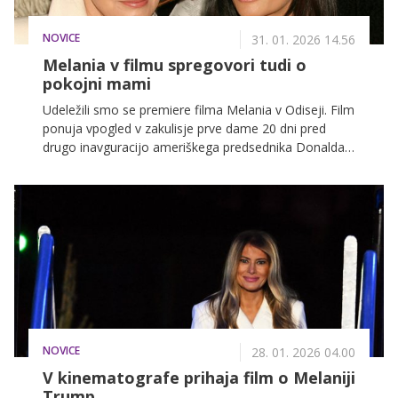
NOVICE
31. 01. 2026 14.56
Melania v filmu spregovori tudi o
pokojni mami
Udeležili smo se premiere filma Melania v Odiseji. Film
ponuja vpogled v zakulisje prve dame 20 dni pred
drugo inavguracijo ameriškega predsednika Donalda
Trumpa, pri projektu pa je sodelovala tudi sama, in
sicer kot izvršna producentka. Imela je torej
pomembno vlogo pri številnih kreativnih odločitvah.
NOVICE
28. 01. 2026 04.00
V kinematografe prihaja film o Melaniji
Trump