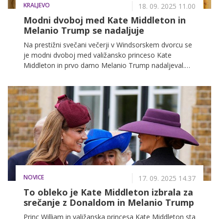
KRALJEVO
18. 09. 2025 11.00
Modni dvoboj med Kate Middleton in
Melanio Trump se nadaljuje
Na prestižni svečani večerji v Windsorskem dvorcu se
je modni dvoboj med valižansko princeso Kate
Middleton in prvo damo Melanio Trump nadaljeval.
Obe sta izbrali osupljivi kreaciji, ki ju še dolgo ne
bomo pozabili.
NOVICE
17. 09. 2025 14.37
To obleko je Kate Middleton izbrala za
srečanje z Donaldom in Melanio Trump
Princ William in valižanska princesa Kate Middleton sta