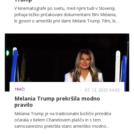
V kinematografe po svetu, med njimi tudi v Sloveniji,
prihaja težko pričakovani dokumentarni film Melania,
ki govori o ameriški prvi dami Melanii Trump. Film, ki
ga je režiral hollywoodski režiser Brett Ratner, ponuja
intimen vpogled v njeno življenje in vlogo prve dame.
TRAČI
07. 12. 2025 04.00
Melania Trump prekršila modno
pravilo
Melania Trump je na tradicionalni božični prireditvi
očarala v belem Chanelovem plašču in s tem
samozavestno prekršila staro ameriško modno
pravilo o nošenju bele barve po zahvalnem dnevu.