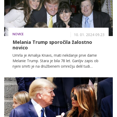
NOVICE
10. 01. 2024 09.23
Melania Trump sporočila žalostno
novico
Umrla je Amalija Knavs, mati nekdanje prve dame
Melanie Trump. Stara je bila 78 let. Ganljiv zapis ob
njeni smrti je na družbenem omrežju delil tudi
nekdanji predsednik ZDA Donald Trump.