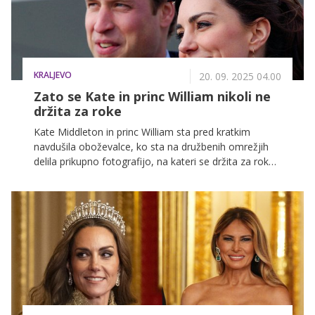
KRALJEVO
20. 09. 2025 04.00
Zato se Kate in princ William nikoli ne
držita za roke
Kate Middleton in princ William sta pred kratkim
navdušila oboževalce, ko sta na družbenih omrežjih
delila prikupno fotografijo, na kateri se držita za roke.
To je prizor, ki ga vidimo le redko.